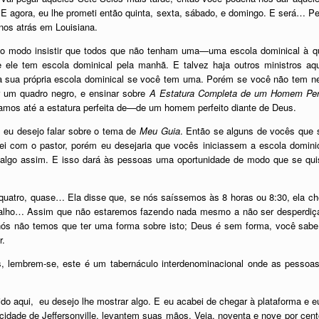
 E agora, eu lhe prometi então quinta, sexta, sábado, e domingo. E será… 
nos atrás em Louisiana.
o modo insistir que todos que não tenham uma—uma escola dominical à q
e ele tem escola dominical pela manhã. E talvez haja outros ministros aq
à sua própria escola dominical se você tem uma. Porém se você não tem ne
r um quadro negro, e ensinar sobre
A Estatura Completa de um Homem Perf
amos até a estatura perfeita de—de um homem perfeito diante de Deus.
, eu desejo falar sobre o tema de
Meu Guia
. Então se alguns de vocês que 
lei com o pastor, porém eu desejaria que vocês iniciassem a escola domi
ou algo assim. E isso dará às pessoas uma oportunidade de modo que se 
quatro, quase… Ela disse que, se nós saíssemos às 8 horas ou 8:30, ela ch
abalho… Assim que não estaremos fazendo nada mesmo a não ser desperdi
nós não temos que ter uma forma sobre isto; Deus é sem forma, você sab
r.
os, lembrem-se, este é um tabernáculo interdenominacional onde as pess
do aqui, eu desejo lhe mostrar algo. E eu acabei de chegar à plataforma e
cidade de Jeffersonville, levantem suas mãos. Veja, noventa e nove por cen