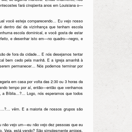
Pentecostes fará cinqüenta anos em Louisiana o—
ual você esteja comparecendo… Eu vejo nosso
ui dentro daí da vizinhança que tenham escola
nhuma escola dominical, e você gosta de estar
eito
, e desenhar isto em—no quadro—negro, e
são de fora da cidade… E nós desejamos tentar
nical bem cedo pela manhã. E a igreja amanhã à
quiserem permanecer… Nós podemos terminar por
egaria em casa por volta das 2:30 ou 3 horas da
çando tempo por aí, então—então que venhamos
e, a Bíblia…?… Logo, nós esperamos que todos
oas…?… vêm. E a maioria de nossos grupos são
 eu não vejo um—eu não vejo dez pessoas que eu
to. Veja, está vendo? São simplesmente amigos.