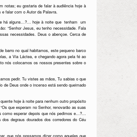
notas; eu gostaria de falar à audiência hoje à
 e falar com o Autor da Palavra.
 se há alguns…?… hoje à noite que tenham um
o: “Senhor Jesus, eu tenho necessidade. Fala
nossas necessidades. Deus o abençoe. Cerca de
de barro no qual habitamos, este pequeno barco
las, a Via Láctea, e chegando agora pela fé ao
nto nós colocamos os nossos presentes sobre o
amos pedir. Tu vistes as mãos, Tu sabias o que
rado de Deus onde o incenso está sendo queimado
 quente hoje à noite para nenhum outro propósito
 “Os que esperam no Senhor, renovarão as suas
-nos como esperar depois que nós pedimos e…?…
s dos degraus dourados dos corredores do Céu
minar, que nós possamos dizer como aqueles que