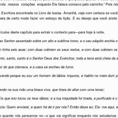
 nós nossos corações enquanto Ele falava conosco pelo caminho.” Pois 
da Escritura encontrada no Livro de Isaías. Amanhã, veja com certeza se vo
ra de certo modo fazer um esboço da lição. E eu desejo que você anote 
sículos deste capítulo para extrair o contexto para—para hoje à noite.
ao Senhor assentado sobre um alto e sublime trono, e o seu séquito enchia o
m tinha seis asas: com duas cobriam os seus rostos, e com duas cobriam o
nto, santo, santo é o Senhor
Deus
dos Exércitos; toda a terra está cheia da s
z do que clamava, e a casa se encheu de fumo.
ecendo porque eu sou um homem de lábios impuros, e habito no meio dum po
ndo na sua mão uma brasa viva, que tirara do altar com uma tenaz;
 que isto tocou os teus lábios; e a tua iniquidade foi tirada, e purificado
é
o
izia:
Quem
enviarei, e quem há de ir por nós? Então disse eu: Eis- me aqui,
quando nós pensamos no—o que vai significar enquanto nós estudamos e