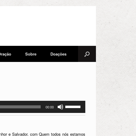
Oração
Sobre
Doações
Use
00:00
as
setas
para
cima
Senhor e Salvador, com Quem todos nós estamos
ou