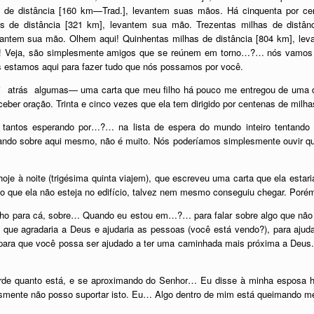
 de distância [160 km—Trad.], levantem suas mãos. Há cinquenta por cen
s de distância [321 km], levantem sua mão. Trezentas milhas de distân
evantem sua mão. Olhem aqui! Quinhentas milhas de distância [804 km], le
ia! Veja, são simplesmente amigos que se reúnem em torno…?… nós vamos e
s estamos aqui para fazer tudo que nós possamos por você.
i atrás algumas— uma carta que meu filho há pouco me entregou de uma 
eber oração. Trinta e cinco vezes que ela tem dirigido por centenas de milhas
 tantos esperando por…?… na lista de espera do mundo inteiro tentando
do sobre aqui mesmo, não é muito. Nós poderíamos simplesmente ouvir qu
oje à noite (trigésima quinta viajem), que escreveu uma carta que ela estar
 que ela não esteja no edifício, talvez nem mesmo conseguiu chegar. Porém e
ho para cá, sobre… Quando eu estou em…?… para falar sobre algo que não se
 que agradaria a Deus e ajudaria as pessoas (você está vendo?), para ajud
, para que você possa ser ajudado a ter uma caminhada mais próxima a Deus
arde quanto está, e se aproximando do Senhor… Eu disse à minha esposa h
smente não posso suportar isto. Eu… Algo dentro de mim está queimando m