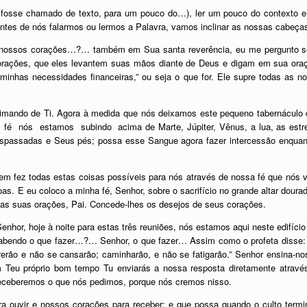
fosse chamado de texto, para um pouco do…), ler um pouco do contexto em 
antes de nós falarmos ou lermos a Palavra, vamos inclinar as nossas cabeças
e nossos corações…?… também em Sua santa reverência, eu me pergunto
rações, que eles levantem suas mãos diante de Deus e digam em sua oraçã
minhas necessidades financeiras,” ou seja o que for. Ele supre todas as 
imando de Ti. Agora à medida que nós deixamos este pequeno tabernáculo 
 fé nós estamos subindo acima de Marte, Júpiter, Vênus, a lua, as estre
raspassadas e Seus pés; possa esse Sangue agora fazer intercessão enqua
m fez todas estas coisas possíveis para nós através de nossa fé que nós v
s. E eu coloco a minha fé, Senhor, sobre o sacrifício no grande altar dou
 as suas orações, Pai. Concede-lhes os desejos de seus corações.
nhor, hoje à noite para estas três reuniões, nós estamos aqui neste edifício
abendo o que fazer…?… Senhor, o que fazer… Assim como o profeta disse:
rerão e não se cansarão; caminharão, e não se fatigarão.” Senhor ensina
m Teu próprio bom tempo Tu enviarás a nossa resposta diretamente atravé
receberemos o que nós pedimos, porque nós cremos nisso.
ara ouvir e nossos corações para receber; e que possa quando o culto ter