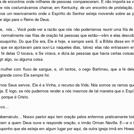
 de encontros onde milhares de pessoas compareceram. E não importa se vo
que nós costumávamos chamar, em Kentucky, de um encontro de protelação.
os um reavivamento onde o Espírito do Senhor esteja movendo sobre as p
ar algo para o Reino de Deus.
, nós… Você pode ver a razão que nós não poderíamos reunir uma fila de 
ém normalmente nas filas de oração há pessoas que estão—vêm e elas desco
quinho. Do que Ele era, Ele é hoje, e sempre será. E a Bíblia disse em H
ue se ajuntavam para ouvi-Lo naqueles dias, talvez elas não entrassem em
 fé delas O tocava, e Se virava, e dizia às pessoas que havia certas coisas
gir algo, ou alguma coisa.
ulher com fluxo de sangue, e, oh tantos, o cego Bartimeu, que a fé del
 grande como Ele sempre foi.
os Seus servos. Ele é a Vinha, o recurso da Vida. Nós somos os ramos que
reja. E logo, se nós pudermos render a nós mesmos de tal maneira que o Espí
 porque é Cristo.
osco…
ernáculo… Nosso pastor aqui tem oração pelos enfermos praticamente toda
mem a quem Deus ouve e responde oração, o irmão Orman Neville. E—e o i
onho que ele esteja em algum lugar por aqui, da outra igreja irmã em Howa