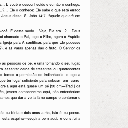
de… E você é desconhecido e eu não o conheço,
e…?… Ele o conhece; Ele sabe o que está errado
 Jesus disse, S. João 14:7: “Aquele que crê em
e você. E deste modo… Veja, Ele era…?… Deus
 chamado o Pai, logo o Filho, agora o Espírito
 Igreja para A santificar, para que Ele pudesse
?), e as varas apenas dão o fruto. O Senhor os
as pessoas de pé, e uma tomando o seu lugar,
a assentar cerca de trezentas ou quatrocentas
s temos a permissão de Indianápolis, e logo a
ue ter lugar suficiente para colocar um carro
igreja aqui está quase um pé [30 cm—Trad.] da
cês, jovens companheiros aqui, não entenderiam
amos que dar a volta lá no campo e contornar o
s ou trinta e dois anos atrás, isto é, eu penso.
 esta esquina—esquina bem aqui, e construí a