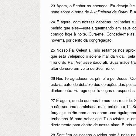
23 Agora, o Senhor os abençoe. Eu desejo (se 
noite sobre o tema de
A
Influência de Outro
. E 
24 E agora, com nossas cabeças inclinadas 
pedido que eles—esteja queimando em seus co
comigo hoje à noite. Cura-me. Concede-me as 
noventa por cento da congregação.
25 Nosso Pai Celestial, nós estamos nos aprox
que está velejando o solene mar da vida, pela
Trono do Pai. Ver assentado ali, Suas mãos t
altar de ouro em volta de Seu Trono.
26 Nós Te agradecemos primeiro por Jesus, Que
estava batendo debaixo dos corações das pessoa
diariamente. Eu rogo que Tu ouças e respondas
27 E agora, sendo que nós temos nos reunido, Se
a não ser uma caminhada mais próxima a Ti. S
forças; subirão com asas como uma águia; cor
tenhamos fé para saber que Tu ouvistes, e e
diretamente para dentro de nossa alma. E nós 
28 Santifica os nossos ouvidos hoje à noite p