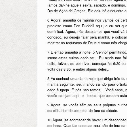
íamos dar-lhe aquela sexta, sábado, e domingo.
Dia de Ação de Graças. Ele caiu há cinqüenta a
6 Agora, amanhã de manhã nós vamos de cert
precioso irmão Don Ruddell aqui, e eu sei qu
dominical. Agora, nós desejamos que você vá 
conosco, eu desejo falar pela manhã, e coloca
mostrar os requisitos de Deus e como nós cheg
7 E então amanhã à noite, o Senhor permitindo
iniciar estes cultos cedo se… Eu ainda não fa
noite, talvez, se possível, começar às 6:30 
volta das 8:30, e então alguns deles…
8 Eu conheci uma dama hoje que dirige três ou 
manhã seguinte, seu marido saindo para o tr
cedo à igreja. E nós não temos… Você sabe, 
vocês estejam aqui, e—todos que possam esta
9 Agora, se vocês têm os seus próprios cult
constituídos de pessoas de fora da cidade.
10 Agora, se acontecer de haver um desconheci
conheça. Quantas pessoas aqui são de fora da 