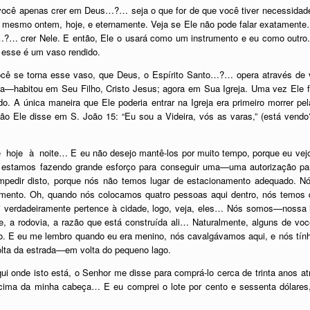
você apenas crer em Deus…?… seja o que for de que você tiver necessida
 mesmo ontem, hoje, e eternamente. Veja se Ele não pode falar exatament
?… crer Nele. E então, Ele o usará como um instrumento e eu como outro.
 esse é um vaso rendido.
cê se torna esse vaso, que Deus, o Espírito Santo…?… opera através d
—habitou em Seu Filho, Cristo Jesus; agora em Sua Igreja. Uma vez Ele foi
A única maneira que Ele poderia entrar na Igreja era primeiro morrer pela
tão Ele disse em S. João 15: “Eu sou a Videira, vós as varas,” (está vendo
oje à noite… E eu não desejo mantê-los por muito tempo, porque eu vejo 
ós estamos fazendo grande esforço para conseguir uma—uma autorização par
pedir disto, porque nós não temos lugar de estacionamento adequado. Nó
mento. Oh, quando nós colocamos quatro pessoas aqui dentro, nós temos q
i verdadeiramente pertence à cidade, logo, veja, eles… Nós somos—nossa 
te, a rodovia, a razão que está construída ali… Naturalmente, alguns de vo
o. E eu me lembro quando eu era menino, nós cavalgávamos aqui, e nós tính
lta da estrada—em volta do pequeno lago.
i onde isto está, o Senhor me disse para comprá-lo cerca de trinta anos atrá
ma da minha cabeça… E eu comprei o lote por cento e sessenta dólares,