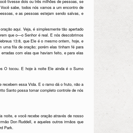
cê tivesse dois ou três milhões de pessoas, se
 Você sabe, todos nós vamos a um encontro de
essoas, e as pessoas estejam sendo salvas, e
oração aqui. Veja, é simplesmente tão apertado
brem que o—o Senhor é real. E nós descobrimos
ebreus 13:8, que Ele é o mesmo ontem, hoje, e
 uma fila de oração; porém elas tinham fé para
 erradas com elas que haviam feito, e para elas
es O tocou. E hoje à noite Ele ainda é o Sumo
 recebem essa Vida. E o ramo dá o fruto, não a
rito Santo possa tomar completo controle de nós
 noite, e você recebe oração através de nosso
rmão Don Ruddell, e aqueles outros irmãos que
rd Park.