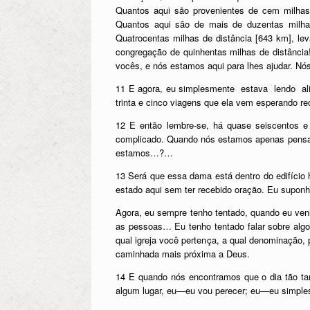
Quantos aqui são provenientes de cem milhas
Quantos aqui são de mais de duzentas milha
Quatrocentas milhas de distância [643 km], l
congregação de quinhentas milhas de distânc
vocês, e nós estamos aqui para lhes ajudar. Nó
11 E agora, eu simplesmente estava lendo al
trinta e cinco viagens que ela vem esperando rec
12 E então lembre-se, há quase seiscentos e
complicado. Quando nós estamos apenas pensan
estamos…?…
13 Será que essa dama está dentro do edifício h
estado aqui sem ter recebido oração. Eu suponho
Agora, eu sempre tenho tentado, quando eu ven
as pessoas… Eu tenho tentado falar sobre algo
qual igreja você pertença, a qual denominação
caminhada mais próxima a Deus.
14 E quando nós encontramos que o dia tão t
algum lugar, eu—eu vou perecer; eu—eu simple