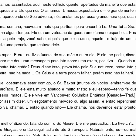
íamos assentados aqui neste edifício quente, apertados da maneira que es
é expressar a Ele que nós O amamos. E nossa expectativa é— é grandement
s aparecendo de Seu advento, nós ansiamos por essa grande hora que, qua
ma semana, houveram mais que partiram para encontrá-Lo. Uma foi a Sra. F
 há algum tempo. Ele era um veterano da guerra americana e espanhola. E n
im aquele traje, você sabe, depois que ele o usou, aquele—o traje de um—
nte uma perneira que restava dele.
 rapaz. E eu—eu fiz o funeral de sua mãe o outro dia. E ele me pediu, disse:
nhor me deu uma mensagem para isto sobre uma exata, positiva… Quando a Bíb
ntra isto então? Deus disse isso, prova isto pela Sua natureza, prova isto p
neira, não há nada… Os Céus e a terra podem falhar, porém isso não falhará.
 costumava estar comigo, o Sr. Baxter (muitos de vocês lembram-se dele
rdíaco. E ele está muito abatido e muito triste; e eu espero—tenho fé q
ssos irmãos. E ele vive em Vancouver, Colúmbia Britânica [Canadá—Trad.].
or assim dizer, um esgotamento nervoso ou algo assim, e então repentinam
 vai chamar. E então quando isto— Ele chama, nós devemos estar prontos
io, melhor dizendo, falando com o Sr. Moore. Ele me persuadiu… Eu tive…?…
e Graças, e então seguir adiante até Shreveport. Naturalmente, eu—eu mal 
ai pegar aqueles Sete Selos mais tarde, então você poderia nos dar aquele