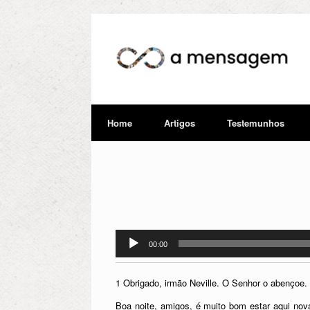
Home
Artigos
Testemunhos
Tocador
00:00
de
áudio
1 Obrigado, irmão Neville. O Senhor o abençoe.
Boa noite, amigos, é muito bom estar aqui no