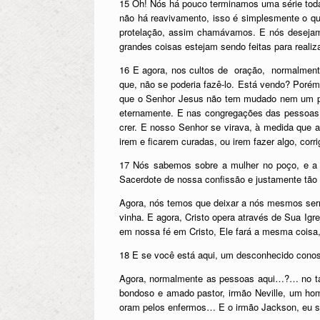
15 Oh! Nós há pouco terminamos uma série toda
não há reavivamento, isso é simplesmente o 
protelação, assim chamávamos. E nós desejam
grandes coisas estejam sendo feitas para realiz
16 E agora, nos cultos de oração, normalmente
que, não se poderia fazê-lo. Está vendo? Por
que o Senhor Jesus não tem mudado nem um pou
eternamente. E nas congregações das pessoas q
crer. E nosso Senhor se virava, à medida que a
irem e ficarem curadas, ou irem fazer algo, corri
17 Nós sabemos sobre a mulher no poço, e a m
Sacerdote de nossa confissão e justamente tão
Agora, nós temos que deixar a nós mesmos serm
vinha. E agora, Cristo opera através de Sua Ig
em nossa fé em Cristo, Ele fará a mesma coisa,
18 E se você está aqui, um desconhecido con
Agora, normalmente as pessoas aqui…?… no tab
bondoso e amado pastor, irmão Neville, um ho
oram pelos enfermos… E o irmão Jackson, eu sup