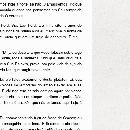
tamos hoje à noite, se não O amássemos. Porque
para
e movida quando nós pensamos em Seu tempo de
baixo
ndo O veremos.
para
aumentar
ord, Sra. Levi Ford. Ela tinha oitenta anos de
ou
a história da minha vida eu mencionei o nome de
diminuir
eu creio que era um traje de escoteiro. E ele…
o
volume.
 “Billy, eu desejaria que você falasse sobre algo
lia, toda a natureza, tudo que Deus criou fala
ela Sua Palavra, prova isto pela vida dela, tudo
 Ela tem que surgir novamente.
; ele falou exatamente desta plataforma), sua
ue vocês se lembrarão do irmão Baxter em suas
 E ele não tem estado comigo agora por vários
ente ela teve um ataque cardíaco e partiu. Nós
. Essa é a razão que nós estamos aqui hoje à
 Eu estava tentando fugir da Ação de Graças; eu
conseguiria fazer isso. E finalmente ele disse:
 dia, de alguma maneira.” Então finalmente, nós