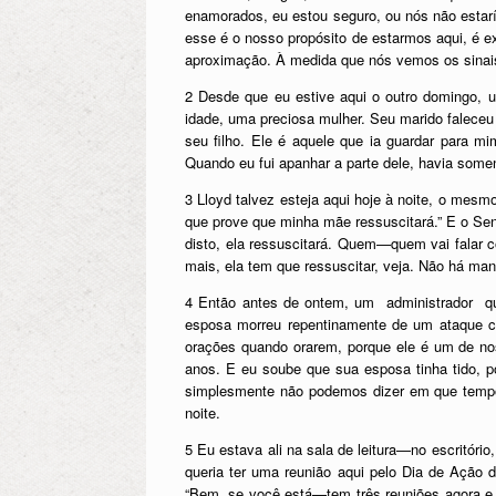
enamorados, eu estou seguro, ou nós não estar
esse é o nosso propósito de estarmos aqui, 
aproximação. À medida que nós vemos os sinai
2 Desde que eu estive aqui o outro domingo, u
idade, uma preciosa mulher. Seu marido faleceu
seu filho. Ele é aquele que ia guardar para m
Quando eu fui apanhar a parte dele, havia some
3 Lloyd talvez esteja aqui hoje à noite, o mesmo
que prove que minha mãe ressuscitará.” E o Se
disto, ela ressuscitará. Quem—quem vai falar co
mais, ela tem que ressuscitar, veja. Não há ma
4 Então antes de ontem, um administrador que
esposa morreu repentinamente de um ataque ca
orações quando orarem, porque ele é um de no
anos. E eu soube que sua esposa tinha tido, p
simplesmente não podemos dizer em que tempo
noite.
5 Eu estava ali na sala de leitura—no escritór
queria ter uma reunião aqui pelo Dia de Ação d
“Bem, se você está—tem três reuniões agora e v