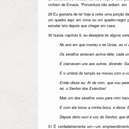
vinham de Emaús: “Porventura não ardiam em
29 Eu gostaria de ler hoje à noite uma porção 
um quadro aqui em cima ou um quadro-negro pa
estudar isto depois que chegar em casa.
30 Isaías capítulo 6, eu desejaria ler alguns ver
No ano em que morreu o rei Uzias, eu vi 
Os serafins estavam acima dele; cada u
E clamavam uns aos outros, dizendo: Sa
E
o umbral do templo se moveu
com a vo
Então disse eu: Ai de mim, que vou per
rei, o Senhor dos Exércitos!
Mas um dos serafins voou para mim traze
E com ela tocou a minha boca, e disse: Eis
Depois disto ouvi a voz do Senhor, que d
31 É verdadeiramente um—um empreendimento 