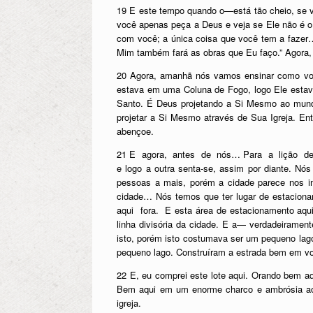
19 E este tempo quando o—está tão cheio, se 
você apenas peça a Deus e veja se Ele não é o
com você; a única coisa que você tem a fazer…
Mim também fará as obras que Eu faço.” Agora,
20 Agora, amanhã nós vamos ensinar como vo
estava em uma Coluna de Fogo, logo Ele estava
Santo. É Deus projetando a Si Mesmo ao mundo. 
projetar a Si Mesmo através de Sua Igreja. En
abençoe.
21 E agora, antes de nós… Para a lição de h
e logo a outra senta-se, assim por diante. N
pessoas a mais, porém a cidade parece nos im
cidade… Nós temos que ter lugar de estaciona
aqui fora. E esta área de estacionamento aqu
linha divisória da cidade. E a— verdadeiramen
isto, porém isto costumava ser um pequeno lag
pequeno lago. Construíram a estrada bem em vo
22 E, eu comprei este lote aqui. Orando bem aqu
Bem aqui em um enorme charco e ambrósia aci
igreja.