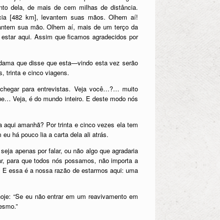
to dela, de mais de cem milhas de distância.
cia [482 km], levantem suas mãos. Olhem aí!
vantem sua mão. Olhem aí, mais de um terço da
star aqui. Assim que ficamos agradecidos por
dama que disse que esta—vindo esta vez serão
, trinta e cinco viagens.
 chegar para entrevistas. Veja você…?… muito
e… Veja, é do mundo inteiro. E deste modo nós
ia aqui amanhã? Por trinta e cinco vezes ela tem
u há pouco lia a carta dela ali atrás.
ja apenas por falar, ou não algo que agradaria
ar, para que todos nós possamos, não importa a
. E essa é a nossa razão de estarmos aqui: uma
oje: “Se eu não entrar em um reavivamento em
esmo.”