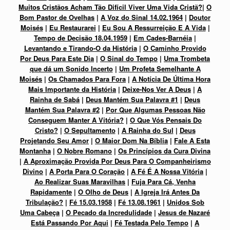
Muitos Cristãos Acham Tão Difícil Viver Uma Vida Cristã?
|
O
Bom Pastor de Ovelhas
|
A Voz do Sinal 14.02.1964
|
Doutor
Moisés
|
Eu Restaurarei
|
Eu Sou A Ressurreição E A Vida
|
Tempo de Decisão 18.04.1959
|
Em Cades-Barnéia
|
Levantando e Tirando-O da História
|
O Caminho Provido
Por Deus Para Este Dia
|
O Sinal do Tempo
|
Uma Trombeta
que dá um Sonido Incerto
|
Um Profeta Semelhante A
Moisés
|
Os Chamados Para Fora
|
A Notícia De Última Hora
Mais Importante da História
|
Deixe-Nos Ver A Deus
|
A
Rainha de Sabá
|
Deus Mantém Sua Palavra #1
|
Deus
Mantém Sua Palavra #2
|
Por Que Algumas Pessoas Não
Conseguem Manter A Vitória?
|
O Que Vós Pensais Do
Cristo?
|
O Sepultamento
|
A Rainha do Sul
|
Deus
Projetando Seu Amor
|
O Maior Dom Na Bíblia
|
Fale A Esta
Montanha
|
O Nobre Romano
|
Os Princípios da Cura Divina
|
A Aproximação Provida Por Deus Para O Companheirismo
Divino
|
A Porta Para O Coração
|
A Fé É A Nossa Vitória
|
Ao Realizar Suas Maravilhas
|
Fuja Para Cá, Venha
Rapidamente
|
O Olho de Deus
|
A Igreja Irá Antes Da
Tribulação?
|
Fé 15.03.1958
|
Fé 13.08.1961
|
Unidos Sob
Uma Cabeça
|
O Pecado da Incredulidade
|
Jesus de Nazaré
Está Passando Por Aqui
|
Fé Testada Pelo Tempo
|
A