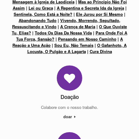
Mensagem à Igreja de Laodiceia
|
Mas ao Princípio Não Foi
Assim
|
Lei ou Graça
|
A Repentina e Secreta Ida da Igreja
|
Sentinela, Como Está a Noite?
|
Ele Jurou por Si Mesmo
|
Abandonando Tudo
|
Vivendo, Morrendo, Sepultado,
Ressuscitando e Vindo
|
A Crença de Maria
|
O Que Ouviste
Tu, Elias?
|
Todos Os Dias Da Nossa Vida
|
Para Onde Foi A
Tua Força, Sansão?
|
Pensando em Nosso Caminho
|
A
Reação a Uma Ação
|
Sou Eu, Não Temais
|
O Gafanhoto, A
Locusta, O Pulgão e A Lagarta
|
Cura Divina
Doação
Colabore com o nosso trabalho.
doar