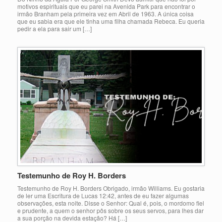
motivos espirituais que eu parei na Avenida Park para encontrar o
irmão Branham pela primeira vez em Abril de 1963. A única coisa
que eu sabia era que ele tinha uma filha chamada Rebeca. Eu queria
pedir a ela para sair um […]
Testemunho de Roy H. Borders
Testemunho de Roy H. Borders Obrigado, irmão Williams. Eu gostaria
de ler uma Escritura de Lucas 12:42, antes de eu fazer algumas
observações, esta noite. Disse o Senhor: Qual é, pois, o mordomo fiel
e prudente, a quem o senhor pôs sobre os seus servos, para lhes dar
a sua porção na devida estação? Há […]