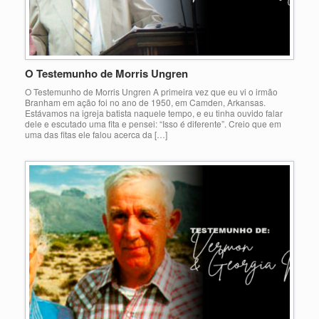
O Testemunho de Morris Ungren
O Testemunho de Morris Ungren A primeira vez que eu vi o irmão
Branham em ação foi no ano de 1950, em Camden, Arkansas.
Estávamos na igreja batista naquele tempo, e eu tinha ouvido falar
dele e escutado uma fita e pensei: “Isso é diferente”. Creio que em
uma das fitas ele falou acerca da […]