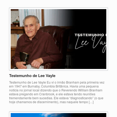
Testemunho de Lee Vayle
Testemunho de Lee Vayle Eu vi o irmão Branham pela primeira vez
em 1947 em Burnaby, Columbia Britânica. Havia uma pequena
notícia no jornal local dizendo que o Reverendo William Branham
estava pregando em Cranbrook, e ele estava tendo reuniões
tremendamente bem sucedias. Ele estava “diagnosticando” (o que
hoje chamamos de discernimento), mas naquele tempo […]