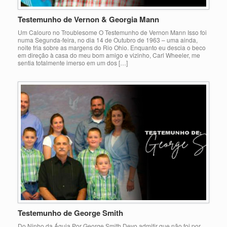
Testemunho de Vernon & Georgia Mann
Um Calouro no Troublesome O Testemunho de Vernon Mann Isso foi
numa Segunda-feira, no dia 14 de Outubro de 1963 – uma ainda,
noite fria sobre as margens do Rio Ohio. Enquanto eu descia o beco
em direção à casa do meu bom amigo e vizinho, Carl Wheeler, me
sentia totalmente imerso em um dos […]
Testemunho de George Smith
Do Ninho da Águia Por George Smith Devo admitir que não foi por