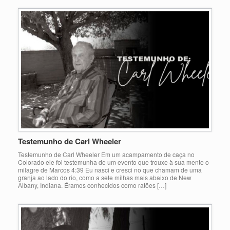
Testemunho de Carl Wheeler
Testemunho de Carl Wheeler Em um acampamento de caça no
Colorado ele foi testemunha de um evento que trouxe à sua mente o
milagre de Marcos 4:39 Eu nasci e cresci no que chamam de uma
granja ao lado do rio, como a sete milhas mais abaixo de New
Albany, Indiana. Éramos conhecidos como ratões […]