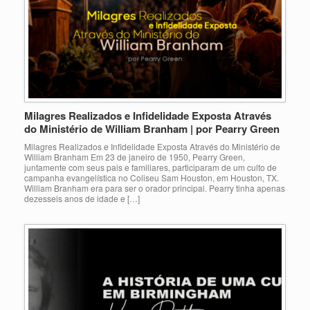
Milagres Realizados e Infidelidade Exposta Através
do Ministério de William Branham | por Pearry Green
Milagres Realizados e Infidelidade Exposta Através do Ministério de
William Branham Em 23 de janeiro de 1950, Pearry Green,
juntamente com seus pais e familiares, participaram de um culto de
campanha evangelística no Coliseu Sam Houston, em Houston, TX.
William Branham era para ser o orador principal. Pearry tinha apenas
dezesseis anos de idade e […]