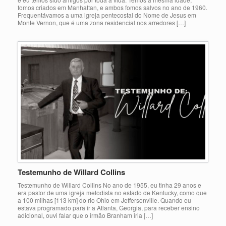
fomos criados em Manhattan, e ambos fomos salvos no ano de 1960.
Frequentávamos a uma igreja pentecostal do Nome de Jesus em
Monte Vernon, que é uma zona residencial nos arredores […]
Testemunho de Willard Collins
Testemunho de Willard Collins No ano de 1955, eu tinha 29 anos e
era pastor de uma igreja metodista no estado de Kentucky, como que
a 100 milhas [113 km] do rio Ohio em Jeffersonville. Quando eu
estava programado para ir a Atlanta, Georgia, para receber ensino
adicional, ouvi falar que o irmão Branham iria […]