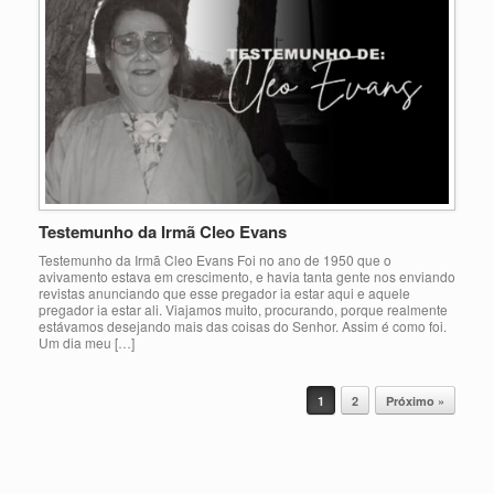
Testemunho da Irmã Cleo Evans
Testemunho da Irmã Cleo Evans Foi no ano de 1950 que o
avivamento estava em crescimento, e havia tanta gente nos enviando
revistas anunciando que esse pregador ia estar aqui e aquele
pregador ia estar ali. Viajamos muito, procurando, porque realmente
estávamos desejando mais das coisas do Senhor. Assim é como foi.
Um dia meu […]
Post navigation
1
2
Próximo »