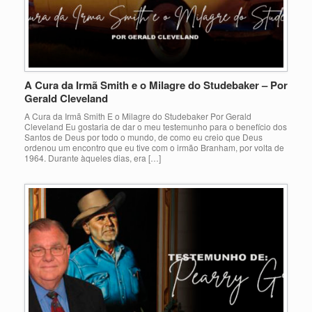
A Cura da Irmã Smith e o Milagre do Studebaker – Por
Gerald Cleveland
A Cura da Irmã Smith E o Milagre do Studebaker Por Gerald
Cleveland Eu gostaria de dar o meu testemunho para o benefício dos
Santos de Deus por todo o mundo, de como eu creio que Deus
ordenou um encontro que eu tive com o irmão Branham, por volta de
1964. Durante àqueles dias, era […]