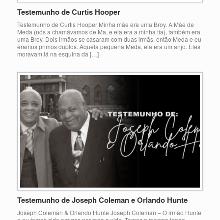
Testemunho de Curtis Hooper
Testemunho de Curtis Hooper Minha mãe era uma Broy. A Mãe de
Meda (nós a chamávamos de Ma, e ela era a minha tia), também era
uma Broy. Dois irmãos se casaram com duas irmãs, então Meda e eu
éramos primos duplos. Aquela pequena Meda, ela era um anjo. Eles
moravam lá na esquina da […]
Testemunho de Joseph Coleman e Orlando Hunte
Joseph Coleman & Orlando Hunte Joseph Coleman – O irmão Hunte
e eu temos sido amigos por toda a vida. Temos a mesma idade,