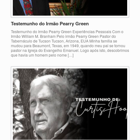
Testemunho do Irmão Pearry Green
Testemunho do Irmão Pearry Green Experiências Pessoais Com o
Irmão William M. Branham Pelo irmão Pearry Green Pastor do
Tabernáculo de Tucson Tucson, Arizona, EUA Minha família se
mudou para Beaumont, Texas, em 1949, quando meu pai se tornou
pastor na Igreja do Evangelho Emanuel. Logo após isto, descobrimos
que havia um homem pelo nome […]