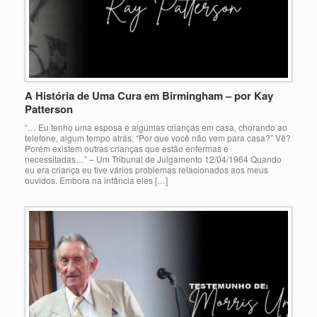
A História de Uma Cura em Birmingham – por Kay
Patterson
“… Eu tenho uma esposa e algumas crianças em casa, chorando ao
telefone, algum tempo atrás: “Por que você não vem para casa?” Vê?
Porém existem outras crianças que estão enfermas e
necessitadas…” – Um Tribunal de Julgamento 12/04/1964 Quando
eu era criança eu tive vários problemas relacionados aos meus
ouvidos. Embora na infância eles […]