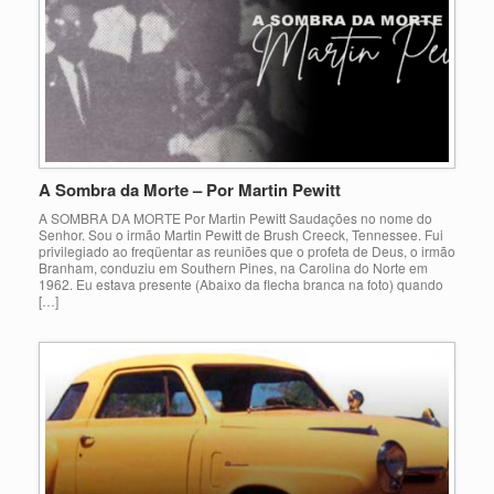
A Sombra da Morte – Por Martin Pewitt
A SOMBRA DA MORTE Por Martin Pewitt Saudações no nome do
Senhor. Sou o irmão Martin Pewitt de Brush Creeck, Tennessee. Fui
privilegiado ao freqüentar as reuniões que o profeta de Deus, o irmão
Branham, conduziu em Southern Pines, na Carolina do Norte em
1962. Eu estava presente (Abaixo da flecha branca na foto) quando
[…]