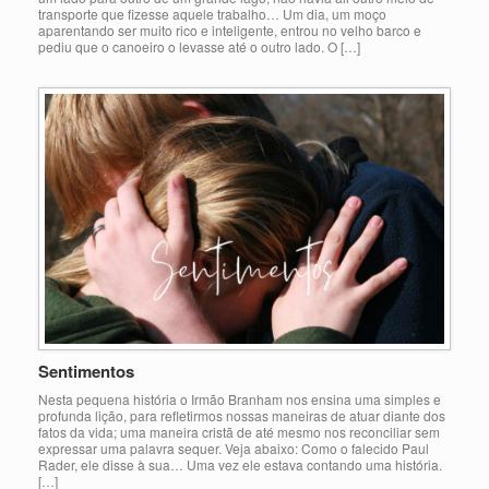
transporte que fizesse aquele trabalho… Um dia, um moço
aparentando ser muito rico e inteligente, entrou no velho barco e
pediu que o canoeiro o levasse até o outro lado. O […]
Sentimentos
Nesta pequena história o Irmão Branham nos ensina uma simples e
profunda lição, para refletirmos nossas maneiras de atuar diante dos
fatos da vida; uma maneira cristã de até mesmo nos reconciliar sem
expressar uma palavra sequer. Veja abaixo: Como o falecido Paul
Rader, ele disse à sua… Uma vez ele estava contando uma história.
[…]