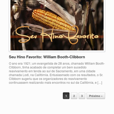
Seu Hino Favorito: William Booth-Clibborn
O ano era 1921; um evangelista de 28 anos, chamado William Booth-
Clibborn, tinha acabado de completar um bem sucedido
reavivamento em tenda ao sul de Sacramento, em uma cidade
chamada Lodi, na Califórnia. Entusiasmado com os resultados, o Sr.
Clibborn sugeriu que os organizadores do reavivamento
continuassem realizando mais encontros no sul da Califórnia, e […]
Post navigation
1
2
3
Próximo »