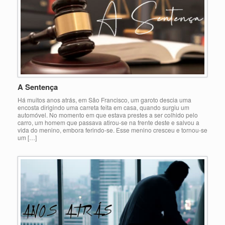
A Sentença
Há muitos anos atrás, em São Francisco, um garoto descia uma
encosta dirigindo uma carreta feita em casa, quando surgiu um
automóvel. No momento em que estava prestes a ser colhido pelo
carro, um homem que passava atirou-se na frente deste e salvou a
vida do menino, embora ferindo-se. Esse menino cresceu e tornou-se
um […]