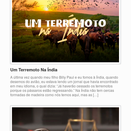
Um Terremoto Na Índia
A última vez quando meu filho Billy Paul e eu fomos à Índia, quando
desemos do avião, eu estava lendo um jornal que havia encontrado
em meu idioma, o qual dizia: “Já haverão cessado os terremotos
porque os pássaros estão regressando.” Na Índia não tem cercas
formadas de madeira como nós temos aqui, mas as […]