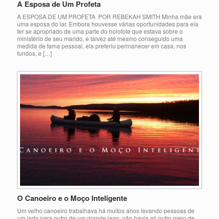
A Esposa de Um Profeta
A ESPOSA DE UM PROFETA POR REBEKAH SMITH Minha mãe era
uma esposa do lar. Embora houvesse várias oportunidades para ela
ter se apropriado de uma parte do holofote que estava sobre o
ministério de seu marido, e talvez até mesmo conseguido uma
medida de fama pessoal, ela preferiu permanecer em casa, nos
fundos, e […]
O Canoeiro e o Moço Inteligente
Um velho canoeiro trabalhava há muitos anos levando pessoas de
um lado para outro de um grande lago; não havia ali outro meio de