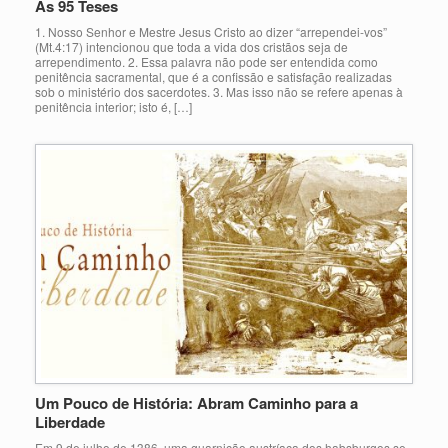
As 95 Teses
1. Nosso Senhor e Mestre Jesus Cristo ao dizer “arrependei-vos”
(Mt.4:17) intencionou que toda a vida dos cristãos seja de
arrependimento. 2. Essa palavra não pode ser entendida como
penitência sacramental, que é a confissão e satisfação realizadas
sob o ministério dos sacerdotes. 3. Mas isso não se refere apenas à
penitência interior; isto é, […]
Um Pouco de História: Abram Caminho para a
Liberdade
Em 9 de julho de 1386, uma guarnição austríaca dos habsburgos se