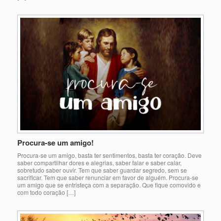
Procura-se um amigo!
Procura-se um amigo, basta ter sentimentos, basta ter coração. Deve
saber compartilhar dores e alegrias, saber falar e saber calar,
sobretudo saber ouvir. Tem que saber guardar segredo, sem se
sacrificar. Tem que saber renunciar em favor de alguém. Procura-se
um amigo que se entristeça com a separação. Que fique comovido e
com todo coração […]