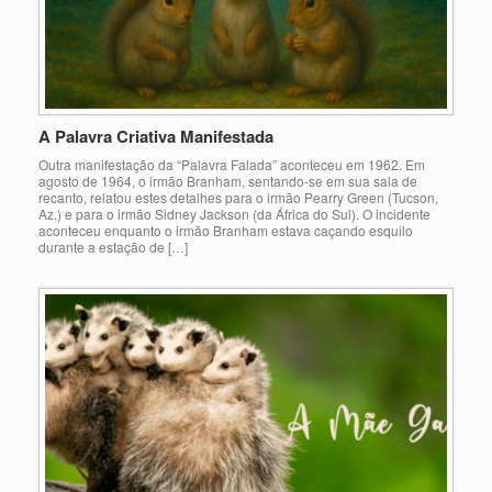
A Palavra Criativa Manifestada
Outra manifestação da “Palavra Falada” aconteceu em 1962. Em
agosto de 1964, o irmão Branham, sentando-se em sua sala de
recanto, relatou estes detalhes para o irmão Pearry Green (Tucson,
Az.) e para o irmão Sidney Jackson (da África do Sul). O incidente
aconteceu enquanto o irmão Branham estava caçando esquilo
durante a estação de […]