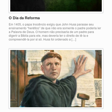
O Dia da Reforma
Em 1405, o papa Inocêncio exigiu que John Huss parasse seu
ensinamento “herético” de que não era somente o padre poderia ler
a Palavra de Deus. O homem não precisaria de um padre para
digerir a Bíblia para ele, mas deveria ter o direito de lê-la e
compreendê-la por si só. Huss foi ordenado a […]