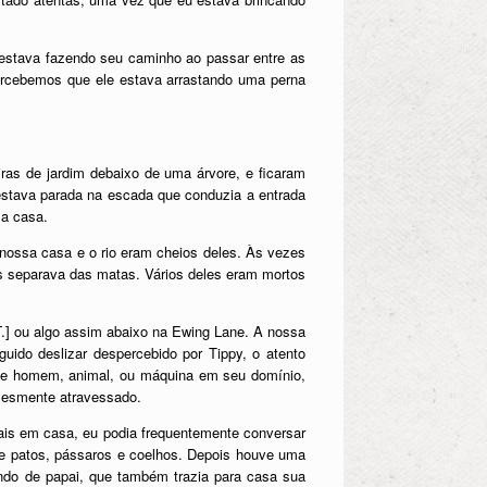
 estava fazendo seu caminho ao passar entre as
percebemos que ele estava arrastando uma perna
as de jardim debaixo de uma árvore, e ficaram
estava parada na escada que conduzia a entrada
 a casa.
nossa casa e o rio eram cheios deles. Às vezes
s separava das matas. Vários deles eram mortos
.]
ou algo assim abaixo na Ewing Lane. A nossa
uido deslizar despercebido por Tippy, o atento
o de homem, animal, ou máquina em seu domínio,
lesmente atravessado.
ais em casa, eu podia frequentemente conversar
s e patos, pássaros e coelhos. Depois houve uma
ndo de papai, que também trazia para casa sua