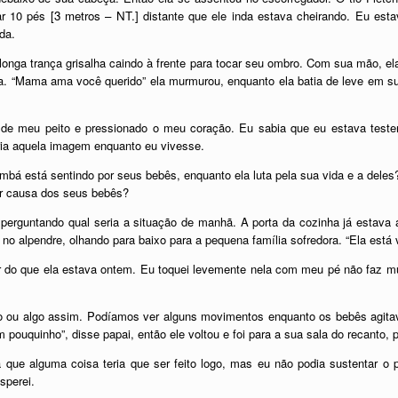
ar 10 pés
[3 metros – NT.]
distante que ele inda estava cheirando. Eu est
da.
onga trança grisalha caindo à frente para tocar seu ombro. Com sua mão, ela 
a. “Mama ama você querido” ela murmurou, enquanto ela batia de leve em s
o de meu peito e pressionado o meu coração. Eu sabia que eu estava teste
ria aquela imagem enquanto eu vivesse.
mbá está sentindo por seus bebês, enquanto ela luta pela sua vida e a dele
por causa dos seus bebês?
, perguntando qual seria a situação de manhã. A porta da cozinha já estav
 alpendre, olhando para baixo para a pequena família sofredora. “Ela está v
ior do que ela estava ontem. Eu toquei levemente nela com meu pé não faz m
 ou algo assim. Podíamos ver alguns movimentos enquanto os bebês agita
uquinho”, disse papai, então ele voltou e foi para a sua sala do recanto, p
 que alguma coisa teria que ser feito logo, mas eu não podia sustentar 
sperei.