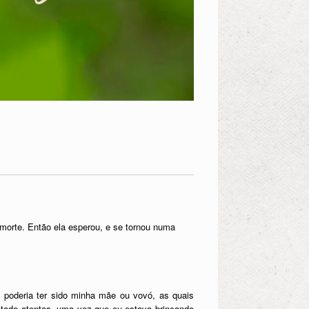
a morte. Então ela esperou, e se tornou numa
u poderia ter sido minha mãe ou vovó, as quais
stado atentas, uma vez que eu estava brincando