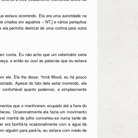
ue estava ocorrendo. Ela era uma autoridade na
e criados em aquários – NT.
]
e vários periquitos
ela permitia deslizar de uma cortina para outra
ram conta. Eu não acho que um veterinário seria
beça, e então eu ouvi as palavras que eu estava
om ele. Ele lhe disse: “Irmã Wood, eu há pouco
trado. Apesar do fato dela estar morrendo, ela
ão confortável quanto podemos, e simplesmente
tamentos que o mantiveram ocupado até a hora do
onteceu. Ocasionalmente ela fazia um movimento
tável manhã de julho converteu-se numa tarde de
er era borrifá-la ocasionalmente com a água da
Sem alguém para pará-la, eu estava com medo de