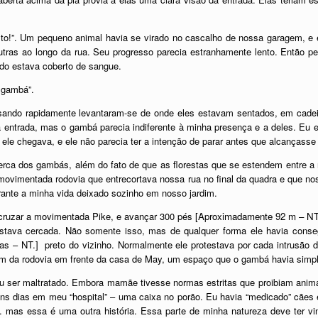
sto!”. Um pequeno animal havia se virado no cascalho de nossa garagem, e
tras ao longo da rua. Seu progresso parecia estranhamente lento. Então 
do estava coberto de sangue.
m gambá”.
ndo rapidamente levantaram-se de onde eles estavam sentados, em cadeir
 entrada, mas o gambá parecia indiferente à minha presença e a deles. Eu 
o ele chegava, e ele não parecia ter a intenção de parar antes que alcançasse
erca dos gambás, além do fato de que as florestas que se estendem entre a 
movimentada rodovia que entrecortava nossa rua no final da quadra e que no
rante a minha vida deixado sozinho em nosso jardim.
cruzar a movimentada Pike, e avançar 300 pés
[Aproximadamente 92 m – NT
stava cercada. Não somente isso, mas de qualquer forma ele havia conseg
as – NT.] preto do vizinho. Normalmente ele protestava por cada intrusã
m da rodovia em frente da casa de May, um espaço que o gambá havia simp
 ou ser maltratado. Embora mamãe tivesse normas estritas que proibiam anim
guns dias em meu “hospital” – uma caixa no porão. Eu havia “medicado” cãe
mas essa é uma outra história. Essa parte de minha natureza deve ter vi