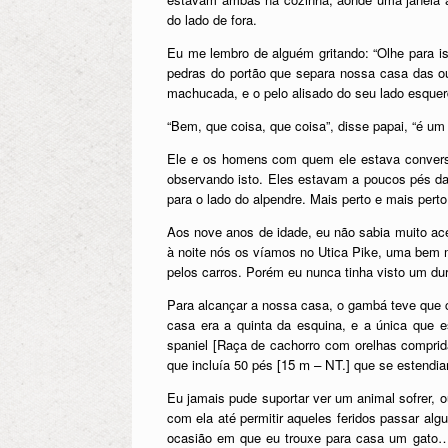
do lado de fora.
Eu me lembro de alguém gritando: “Olhe para i
pedras do portão que separa nossa casa das ou
machucada, e o pelo alisado do seu lado esquer
“Bem, que coisa, que coisa”, disse papai, “é u
Ele e os homens com quem ele estava conversa
observando isto. Eles estavam a poucos pés da
para o lado do alpendre. Mais perto e mais pert
Aos nove anos de idade, eu não sabia muito ac
à noite nós os víamos no Utica Pike, uma bem 
pelos carros. Porém eu nunca tinha visto um du
Para alcançar a nossa casa, o gambá teve que 
casa era a quinta da esquina, e a única que e
spaniel [Raça de cachorro com orelhas comprid
que incluía 50 pés
[15 m – NT.]
que se estendia
Eu jamais pude suportar ver um animal sofrer,
com ela até permitir aqueles feridos passar al
ocasião em que eu trouxe para casa um gato… 