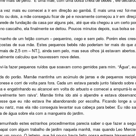
ame mais de perto. “É uma mãe, com uma bolsa cheia de bebês”, ele declarou
ma vez mais eu comecei a ir em direção ao gambá. E mais uma vez foi-me d
to ou dois, a mãe conseguiu ficar de pé e novamente começou a ir em direç
arede de fundação da casa por alguns pés, até que ela chegou a um certo p
o cascalho, ela finalmente se deitou. Poucos minutos depois, sua bolsa se
tamanho de um feijão comum – pequenino, cego e sem pelo. Porém eles cre
as costas de sua mãe. Estes pequenos bebês não poderiam ter mais do que
mais de 2,5 cm – NT.]
, ainda sem pelo, mas seus olhos já estavam abertos. 
inalmente calculou que houvessem nove deles.
-la fazer pequenos ruídos que soavam como gemidos para mim. “Água”, eu p
ada do porão. Mamãe mantinha um acúmulo de jarras e de pequenos recipien
nese e corri de volta para fora. Cada um estava parado junto falando sob
 e engatinhando eu alcancei em volta do arbusto e comecei a empurrá-lo 
velmente tem raiva”. Mamãe tinha ido até o alpendre e estava observan
se que eu não estava lhe abandonando por escolha. Ficando longe a um
eu nariz, mas ela não conseguia levantar sua cabeça para beber. Eu não sab
va de água sobre ela com a mangueira do jardim.
emunhado estes estranhos procedimentos parecia saber o que fazer a segu
 papai com algum trabalho de jardim naquela manhã, mas quando Leo Mercier
r um pouco. O leiteiro, que há pouco havia feito nossa entrega bissemana