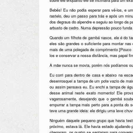
sobre ele enquanto ele se inclinava para um ex
Bebês! Eu não podia esperar para vê-los, e u
rastelo, deu um passo para trás e após um minu
dos degraus do alpendre e seguiu ao longo da p
arbusto de cedro. Numa depressão pouco funda n
Quando um filhote de gambá nasce, ele é do 
eles são grandes o suficiente para montar n
mais de uma polegada de comprimento
[Pouco 
los e conservar a nossa distância, mas papai f
A mãe nunca se movia, porém nós podíamos ouvi
Eu corri para dentro de casa e abaixo na esc
desenrosquei a tampa de um pote vazio de maio
ou assim pensava eu. Eu enchi a tampa de água
desse animal neste exato momento! Ele prova
vagarosamente, desejando que o gambá soubes
empurrar a tampa mais perto para a ponta do s
teve uma grande ideia: ele dirigiu uma leve chu
Ninguém daquele pequeno grupo que havia test
próximo, estava lá. Ele havia estado ajudando
chegaram, os quatro se sentaram para conversa