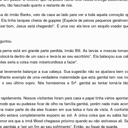
erto, tão fascinado quanto o restante de nós.
a do irmão Banks, veio da casa ao lado para ver a toda aquela comoção q
 Ela tinha tanques cheios de guppies
[
Espécie de peixes pequenos geralment
 ser bom, Jesus está chegando!”. E uma vez ela teve um esquilo voador que 
rguntou.
ela perna está em grande parte perdida, irmão Bill. As larvas e moscas toma
ocá-la dentro de um saco e levá-la ao seu escritório”. Ela balançou sua ca
otes seria a coisa mais misericordiosa a fazer”.
pai levemente balançar a sua cabeça. Sua sugestão não se ajustava bem c
rilhante exemplo de uma verdadeira maternidade que esta gambá tem nos mos
m o seu último sopro. Nós honraremos a Srª. gambá ao tentar torná-la t
 rapidamente. Nossos visitantes foram para casa e papai tinha vários apon
 de modo que eu pudesse ficar de olho na família gambá, porém nada mais ac
 na maior parte do dia eles ficaram em sua bolsa e fora de vista. A confor
dro estava completamente exposto ao sol. A única coisa que eu sabia faz
temor era que a irmã Wood chegasse próximo quando eu não estivesse ali. 
s gambás a “por um fim ao seu sofrimento”. Então, eu fiquei de guarda.