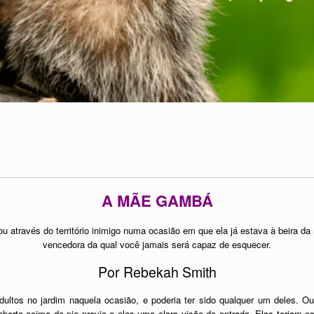
A MÃE GAMBÁ
u através do território inimigo numa ocasião em que ela já estava à beira d
vencedora da qual você jamais será capaz de esquecer.
Por Rebekah Smith
dultos no jardim naquela ocasião, e poderia ter sido qualquer um deles. O
erta acima da pia provia a elas uma clara visão da entrada. Elas teriam e