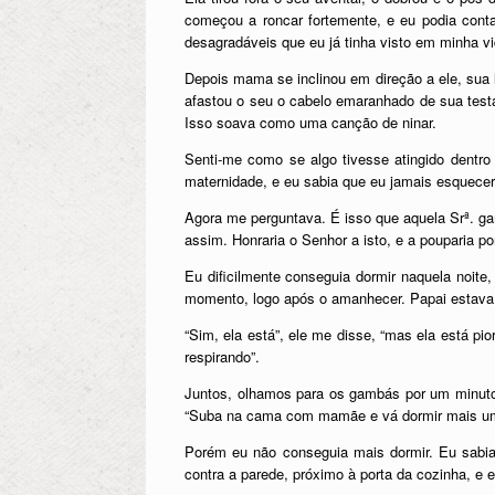
começou a roncar fortemente, e eu podia cont
desagradáveis que eu já tinha visto em minha vi
Depois mama se inclinou em direção a ele, sua l
afastou o seu o cabelo emaranhado de sua test
Isso soava como uma canção de ninar.
Senti-me como se algo tivesse atingido dentr
maternidade, e eu sabia que eu jamais esquece
Agora me perguntava. É isso que aquela Srª. ga
assim. Honraria o Senhor a isto, e a pouparia 
Eu dificilmente conseguia dormir naquela noite
momento, logo após o amanhecer. Papai estava no
“Sim, ela está”, ele me disse, “mas ela está p
respirando”.
Juntos, olhamos para os gambás por um minuto
“Suba na cama com mamãe e vá dormir mais um po
Porém eu não conseguia mais dormir. Eu sabia
contra a parede, próximo à porta da cozinha, e e