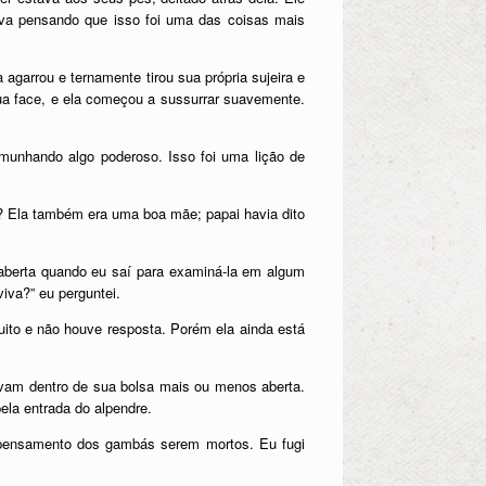
ava pensando que isso foi uma das coisas mais
agarrou e ternamente tirou sua própria sujeira e
ua face, e ela começou a sussurrar suavemente.
munhando algo poderoso. Isso foi uma lição de
s? Ela também era uma boa mãe; papai havia dito
a aberta quando eu saí para examiná-la em algum
iva?” eu perguntei.
uito e não houve resposta. Porém ela ainda está
vam dentro de sua bolsa mais ou menos aberta.
ela entrada do alpendre.
o pensamento dos gambás serem mortos. Eu fugi