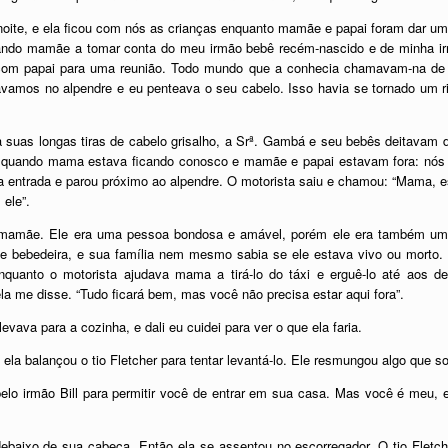
ite, e ela ficou com nós as crianças enquanto mamãe e papai foram dar um pa
dando mamãe a tomar conta do meu irmão bebê recém-nascido e de minha ir
om papai para uma reunião. Todo mundo que a conhecia chamavam-na de 
ávamos no alpendre e eu penteava o seu cabelo. Isso havia se tornado um ri
a suas longas tiras de cabelo grisalho, a Srª. Gambá e seu bebês deitavam 
r, quando mama estava ficando conosco e mamãe e papai estavam fora: nós
 entrada e parou próximo ao alpendre. O motorista saiu e chamou: “Mama, es
 ele”.
de mamãe. Ele era uma pessoa bondosa e amável, porém ele era também um 
 bebedeira, e sua família nem mesmo sabia se ele estava vivo ou morto. 
nquanto o motorista ajudava mama a tirá-lo do táxi e erguê-lo até aos d
ela me disse. “Tudo ficará bem, mas você não precisa estar aqui fora”.
levava para a cozinha, e dali eu cuidei para ver o que ela faria.
 ela balançou o tio Fletcher para tentar levantá-lo. Ele resmungou algo que 
o pelo irmão Bill para permitir você de entrar em sua casa. Mas você é meu
 debaixo de sua cabeça. Então ela se assentou no escorregador. O tio Fletch