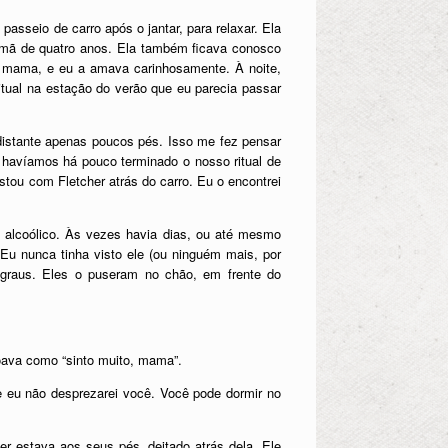
sseio de carro após o jantar, para relaxar. Ela
mã de quatro anos. Ela também ficava conosco
mama, e eu a amava carinhosamente. À noite,
tual na estação do verão que eu parecia passar
distante apenas poucos pés. Isso me fez pensar
 havíamos há pouco terminado o nosso ritual de
tou com Fletcher atrás do carro. Eu o encontrei
alcoólico. Às vezes havia dias, ou até mesmo
Eu nunca tinha visto ele (ou ninguém mais, por
egraus. Eles o puseram no chão, em frente do
soava como “sinto muito, mama”.
, e eu não desprezarei você. Você pode dormir no
er estava aos seus pés, deitado atrás dela. Ele