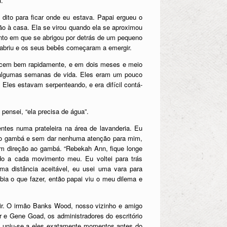
.
ito para ficar onde eu estava. Papai ergueu o
ão à casa. Ela se virou quando ela se aproximou
onto em que se abrigou por detrás de um pequeno
 abriu e os seus bebês começaram a emergir.
scem bem rapidamente, e em dois meses e meio
 algumas semanas de vida. Eles eram um pouco
Eles estavam serpenteando, e era difícil contá-
ensei, “ela precisa de água”.
tes numa prateleira na área de lavanderia. Eu
re o gambá e sem dar nenhuma atenção para mim,
em direção ao gambá. “Rebekah Ann, fique longe
do a cada movimento meu. Eu voltei para trás
a distância aceitável, eu usei uma vara para
ia o que fazer, então papai viu o meu dilema e
ir. O irmão Banks Wood, nosso vizinho e amigo
 e Gene Goad, os administradores do escritório
l, uniu-se a eles exatamente momentos antes do