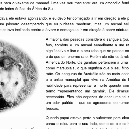
itos para o vexame de mamãe! Uma vez seu “paciente” era um crocodilo ferid
de leões órfãos da África do Sul.
va ele estava agonizando, e eu devo ter começado a ir em direção a ele po
 um pássaro desamparado que eu pudesse “medicar”, mas um animal se
 estava inclinado contra a árvore e começou a ir em direção à pobre criatura
A maioria das pessoas considera o sariguéia (
feio, sombrio e um animal semelhante a um ra
significativo e liso e o seu rabo que se parece 
é do que um enorme rato. Porém ele não está re
América do Norte. Os gambás pertencem a uma 
como marsupiais, o que significa que o seu filh
mãe. Os cangurus da Austrália são os mais con
é o único marsupial que vive na América do N
habilidade para representar a morte quando co
termo “representando um gambá”. Ele diminui
necessário. Eles são capazes de criar uma tal 
um odor pútrido – que os agressores comume
frescas.
Quando papai estava perto o suficiente para alc
parou e rolou para o seu lado, como se ele esti