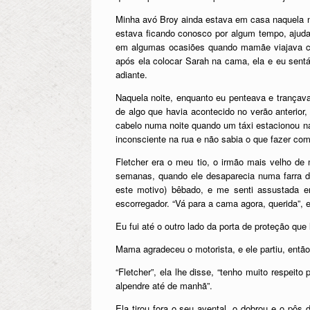
Minha avó Broy ainda estava em casa naquela no
estava ficando conosco por algum tempo, aju
em algumas ocasiões quando mamãe viajava c
após ela colocar Sarah na cama, ela e eu sent
adiante.
Naquela noite, enquanto eu penteava e trançav
de algo que havia acontecido no verão anterio
cabelo numa noite quando um táxi estacionou na
inconsciente na rua e não sabia o que fazer com
Fletcher era o meu tio, o irmão mais velho 
semanas, quando ele desaparecia numa farra de
este motivo) bêbado, e me senti assustada e
escorregador. “Vá para a cama agora, querida”, 
Eu fui até o outro lado da porta de proteção que 
Mama agradeceu o motorista, e ele partiu, então
“Fletcher”, ela lhe disse, “tenho muito respeit
alpendre até de manhã”.
Ela tirou fora o seu avental, o dobrou e o pôs