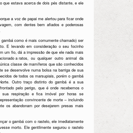
o que estava acerca de dois pés distante, e ele
rque a voz de papai me alertou para ficar onde
lvagem, com dentes bem afiados e poderosas
.
ou, gambá como é mais comumente chamado) ser
to. E levando em consideração o seu focinho
com um fio, dá a impressão de que ele nada mais
lacionado a ratos, ou qualquer outro animal da
única classe de mamíferos que são conhecidos
ote se desenvolve numa bolsa na barriga de sua
hecidos de todos os marsupiais, porém o gambá
orte. Outro traço distinto do gambá é a sua
nfrontado pelo perigo, que é onde recebemos o
 sua respiração e fica imóvel por horas se
representação convincente de morte – incluindo
nte os abandonam por desejarem presas mais
ançar o gambá com o rastelo, ele imediatamente
vesse morto. Ele gentilmente segurou o rastelo