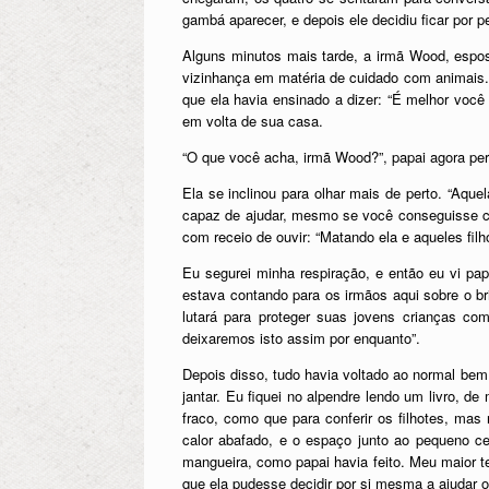
gambá aparecer, e depois ele decidiu ficar por p
Alguns minutos mais tarde, a irmã Wood, espos
vizinhança em matéria de cuidado com animais.
que ela havia ensinado a dizer: “É melhor você
em volta de sua casa.
“O que você acha, irmã Wood?”, papai agora pe
Ela se inclinou para olhar mais de perto. “Aqu
capaz de ajudar, mesmo se você conseguisse col
com receio de ouvir: “Matando ela e aqueles filh
Eu segurei minha respiração, e então eu vi pa
estava contando para os irmãos aqui sobre o b
lutará para proteger suas jovens crianças co
deixaremos isto assim por enquanto”.
Depois disso, tudo havia voltado ao normal bem
jantar. Eu fiquei no alpendre lendo um livro,
fraco, como que para conferir os filhotes, mas
calor abafado, e o espaço junto ao pequeno ce
mangueira, como papai havia feito. Meu maior 
que ela pudesse decidir por si mesma a ajudar o