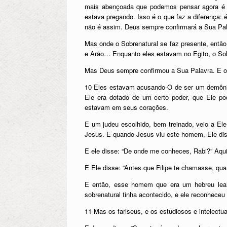
mais abençoada que podemos pensar agora é qu
estava pregando. Isso é o que faz a diferença
não é assim. Deus sempre confirmará a Sua Pal
Mas onde o Sobrenatural se faz presente, entã
e Arão… Enquanto eles estavam no Egito, o Sobr
Mas Deus sempre confirmou a Sua Palavra. E o 
10 Eles estavam acusando-O de ser um demônio
Ele era dotado de um certo poder, que Ele p
estavam em seus corações.
E um judeu escolhido, bem treinado, veio a El
Jesus. E quando Jesus viu este homem, Ele diss
E ele disse: “De onde me conheces, Rabi?” Aqui
E Ele disse: “Antes que Filipe te chamasse, qua
E então, esse homem que era um hebreu leal,
sobrenatural tinha acontecido, e ele reconheceu
11 Mas os fariseus, e os estudiosos e intelectu