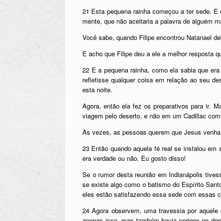
21 Esta pequena rainha começou a ter sede. E el
mente, que não aceitaria a palavra de alguém m
Você sabe, quando Filipe encontrou Natanael deb
E acho que Filipe deu a ele a melhor resposta qu
22 E a pequena rainha, como ela sabia que era 
refletisse qualquer coisa em relação ao seu d
esta noite.
Agora, então ela fez os preparativos para ir. 
viagem pelo deserto, e não em um Cadillac com
Às vezes, as pessoas querem que Jesus venha a
23 Então quando aquela fé real se instalou em 
era verdade ou não. Eu gosto disso!
Se o rumor desta reunião em Indianápolis tives
se existe algo como o batismo do Espírito San
eles estão satisfazendo essa sede com essas coi
24 Agora observem, uma travessia por aquele
apenas isso, mas também havia perigos no dese