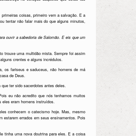
s primeiras coisas, primeiro vem a salvação. E a
vou tentar não falar mais do que alguns minutos,
para ouvir a sabedoria de Salomão. E eis que um
sto trouxe uma multidão mista. Sempre foi assim
alguns crentes e alguns incrédulos.
gia, os fariseus e saduceus, não homens de má
 casa de Deus.
que ter sido sacerdotes antes deles.
Pois eu não acredito que nós tenhamos muitos
s eles eram homens instruídos.
o eles conhecem o catecismo hoje. Mas, mesmo
sim estarem errados em seus ensinamentos. Pois
e tinha uma nova doutrina para eles. E a coisa