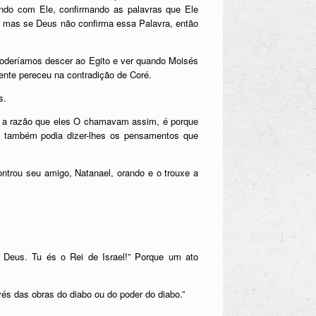
ando com Ele, confirmando as palavras que Ele
, mas se Deus não confirma essa Palavra, então
poderíamos descer ao Egito e ver quando Moisés
ente pereceu na contradição de Coré.
s.
E a razão que eles O chamavam assim, é porque
e também podia dizer-lhes os pensamentos que
ntrou seu amigo, Natanael, orando e o trouxe a
 Deus. Tu és o Rei de Israel!” Porque um ato
vés das obras do diabo ou do poder do diabo.”