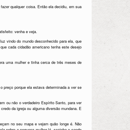
 fazer qualquer coisa. Então ela decidiu, em sua
tisfeito: venha e veja.
e luz vindo do mundo desconhecido para ela, que
s que cada cidadão americano tenha este desejo
a era uma mulher e tinha cerca de três meses de
 o preço porque ela estava determinada a ver se
em ou não o verdadeiro Espírito Santo, para ver
 credo da igreja ou alguma diversão mundana. E
 Meçam no seu mapa e vejam quão longe é. Não
ela pobre e pequena mulher lá, sozinha e sendo