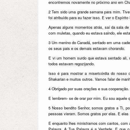
encontremos novamente no próximo ano em Chat
2 Tem sido uma grande semana para mim. Tive
foi atribuído para eu fazer isso. E ver o Espírito
Apenas alguns momentos atrás, saí da sala de 
com muletas, quando eu estava saindo, ele est
3 Um menino do Canadá, sentado em uma cadeira
os seus pais e os demais estavam chorando.
E vi um homem surdo que estava sentado ali, n
todos estavam regozijando.
Isso é para mostrar a misericórdia do noss
Shakarian e muitos outros. Vamos falar de man
4 Obrigado por suas orações e sua cooperação. 
E lembrem- se de orar por mim. Eu sou aquele 
5 Nosso bendito Senhor, somos gratos a Ti, po
pessoas vieram. Somos gratos por elas. E elas
E enquanto lhes ministramos com cantos, com a
Palavra. A Tua Palavra é a Verdade. E que o