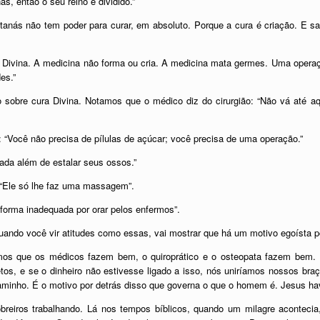
s, então o seu reino é dividido.”
anás não tem poder para curar, em absoluto. Porque a cura é criação. E sa
a Divina. A medicina não forma ou cria. A medicina mata germes. Uma oper
es.”
o sobre cura Divina. Notamos que o médico diz do cirurgião: “Não vá até 
o: “Você não precisa de pílulas de açúcar; você precisa de uma operação.”
nada além de estalar seus ossos.”
 “Ele só lhe faz uma massagem”.
 forma inadequada por orar pelos enfermos”.
quando você vir atitudes como essas, vai mostrar que há um motivo egoísta p
s que os médicos fazem bem, o quiroprático e o osteopata fazem bem. E
os, e se o dinheiro não estivesse ligado a isso, nós uniríamos nossos braç
caminho. É o motivo por detrás disso que governa o que o homem é. Jesus ha
reiros trabalhando. Lá nos tempos bíblicos, quando um milagre aconteci