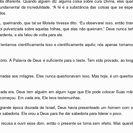
a diferente. Quando alguém diz alguma coisa sobre cura Divina, eles qu
 fundamental da incredulidade. “A fé é a substância das coisas que se es
dos.
 queimando, que tal se Moisés tivesse dito: “Eu observarei isso, então tirare
foi pulverizada sobre aquelas folhas, que elas não queimam.” Deus nunca ter
dente, e ela falou de volta para ele.
tentamos cientificamente isso e cientificamente aquilo; nós apenas toma
rio. A Palavra de Deus é suficiente para o teste. Tem sido provado, ao long
das aos milagres. Eles nunca questionavam isso. Mas hoje, é um questionam
ada era, Deus tem alguém em algum lugar que Ele pode colocar Suas mãos
começou. Em cada era, Ele teve testemunhas.
grande época dourada de Israel, Deus havia presenteado um homem com 
abedoria. Ele orou a Deus para lhe dar sabedoria para liderar o povo.
 recusa a ouvir esse dom, então o presente se torna sem efeito. Mas quando 