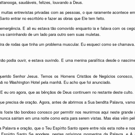
tanooga, saudáveis, felizes, louvando a Deus.
 muitas entrevistas privadas com as pessoas, o que raramente acontece e
 Santo entrar no escritório e fazer as obras que Ele tem feito.
emergência. E ali eu estava tão comovido enquanto ia e falava com os ce
ava caminhando de um lado para outro sem suas muletas.
 de rodas que tinha um problema muscular. Eu esqueci como se chamava. E
ão podia ouvir, e estava ouvindo. E uma menina paralítica desde o nasci
o querido Senhor Jesus. Temos os Homens Cristãos de Negócios conosco,
hã no Washington Hotel pela manhã. Eu acho que foi anunciado.
E eu oro agora, que as bênçãos de Deus continuem no restante deste culto.
que precisa de oração. Agora, antes de abrirmos a Sua bendita Palavra, vam
is foste tão bondoso conosco por permitir nos reunirmos aqui neste grand
 nunca sairiam em uma noite como esta para serem vistas. Mas elas vêm pe
 Palavra e oração, que o Teu Espírito Santo opere entre nós esta noite e n
 Espírito Santo Se apodere, nestes próximos momentos da Palavra, e A 