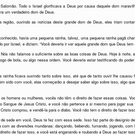
Salomão. Todo o Israel glorificava a Deus por causa daquele dom maravil
Era um verdadeiro dom de Deus.
 região, ouvindo as notícias deste grande dom de Deus, eles iriam conta
conhecido, havia uma pequena rainha, talvez, uma pequena rainha pagã ch
por Israel, e diziam: “Você deveria ir ver aquele grande dom que Deus tem d
. Nós não falamos o suficiente sobre as boas coisas de Deus. Hoje à noite, 
ogo de bola, ou algo nessa ordem. Você deveria estar testificando do poder
 rainha ficava ouvindo tanto sobre isso, até que de tanto ouvir lhe causou 
m sido com você, elas começarão a desejar saber algo sobre isso, algo que
os homens ou mulheres, vocês não têm o direito de fazer essas coisas. Vo
 Sangue de Jesus Cristo, e você não pertence a si mesmo para jogar sua v
 Cristo comprou, e vendê-la para o diabo. Você não tem o direito de fazer iss
de sede em você, Deus te fez com essa sede. Isso faz parte do desígnio de 
la com as diversões mundanas: dançando, bebendo, fumando, jogando, com lux
reito de fazer isso, e você está enganando e roubando a Deus ao fazer isso