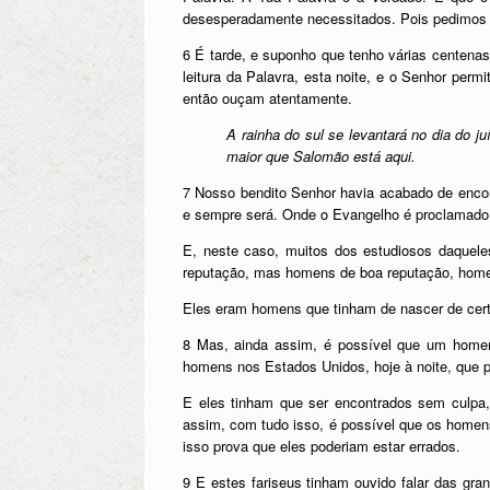
desesperadamente necessitados. Pois pedimo
6 É tarde, e suponho que tenho várias centenas 
leitura da Palavra, esta noite, e o Senhor perm
então ouçam atentamente.
A rainha do sul se levantará no dia do j
maior que Salomão está aqui.
7 Nosso bendito Senhor havia acabado de encont
e sempre será. Onde o Evangelho é proclamado e
E, neste caso, muitos dos estudiosos daquele
reputação, mas homens de boa reputação, homen
Eles eram homens que tinham de nascer de certa
8 Mas, ainda assim, é possível que um homem
homens nos Estados Unidos, hoje à noite, que 
E eles tinham que ser encontrados sem culpa
assim, com tudo isso, é possível que os homen
isso prova que eles poderiam estar errados.
9 E estes fariseus tinham ouvido falar das gr