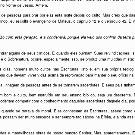
s no Nome de Jesus. Amém.
de pessoas para orar por elas esta noite depois do culto. Mas creio que da
itindo, eu escolhi o evangelho de Mateus, o capítulo 12 e o versículo 42. E 
uízo com esta geração, e a condenará; porque ela veio dos confins da terra 
rar alguns de seus críticos. E quando eles ouviram Suas reivindicações, i
 o Sobrenatural ocorre, especialmente isso, se produz uma multidão mista: 
s dias, homens muito cultos nas Escrituras, isto é, em sua própria teolo
s que deviam viver vidas acima da reprovação para manter o seu ofício na
 linhagem de pessoas antes de se tornarem sacerdotes. E seus pais tinham 
 bom e culto, bem instruído em seu ensino bíblico, seja um descrente. 
poderiam competir com o conhecimento daqueles sacerdotes daquele dia, poi
, quando se tratava de moral. Eles conheciam as Escrituras, assim com
s possam ser muito sinceros e ser sempre tão sábios na Bíblia, e ainda as
andes e maravilhosas obras de nosso bendito Senhor. Mas, aparentemente, El