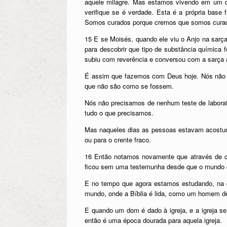
aquele milagre. Mas estamos vivendo em um di
verifique se é verdade. Esta é a própria base
Somos curados porque cremos que somos cura
15 E se Moisés, quando ele viu o Anjo na sarça,
para descobrir que tipo de substância química 
subiu com reverência e conversou com a sarça ar
É assim que fazemos com Deus hoje. Nós não 
que não são como se fossem.
Nós não precisamos de nenhum teste de laborató
tudo o que precisamos.
Mas naqueles dias as pessoas estavam acostuma
ou para o crente fraco.
16 Então notamos novamente que através de c
ficou sem uma testemunha desde que o mundo 
E no tempo que agora estamos estudando, na 
mundo, onde a Bíblia é lida, como um homem de s
E quando um dom é dado à igreja, e a igreja se
então é uma época dourada para aquela igreja.