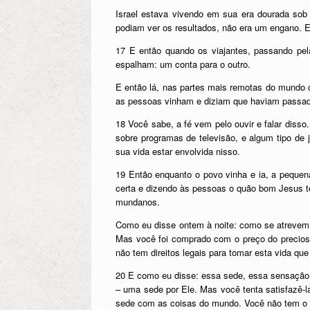
Israel estava vivendo em sua era dourada sob 
podiam ver os resultados, não era um engano. 
17 E então quando os viajantes, passando pela
espalham: um conta para o outro.
E então lá, nas partes mais remotas do mundo 
as pessoas vinham e diziam que haviam passado 
18 Você sabe, a fé vem pelo ouvir e falar disso
sobre programas de televisão, e algum tipo de j
sua vida estar envolvida nisso.
19 Então enquanto o povo vinha e ia, a pequena
certa e dizendo às pessoas o quão bom Jesus te
mundanos.
Como eu disse ontem à noite: como se atrevem 
Mas você foi comprado com o preço do precioso
não tem direitos legais para tomar esta vida que
20 E como eu disse: essa sede, essa sensação 
– uma sede por Ele. Mas você tenta satisfazê-
sede com as coisas do mundo. Você não tem o di