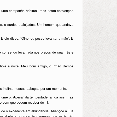
m uma campanha habitual, mas nesta convenção
gos, e surdos e aleijados. Um homem que andava
 ele disse: “Olhe, eu posso levantar a mão”. E
mento, sendo levantada nos braços de sua mãe e
 hoje à noite. Meu bom amigo, o irmão Demos
os inclinar nossas cabeças por um momento.
e número. Apesar da tempestade, ainda assim as
lo bem que podem receber de Ti.
os dê o excedente em abundância. Abençoe a Tua
estabeleça no coração daqueles que estão tão