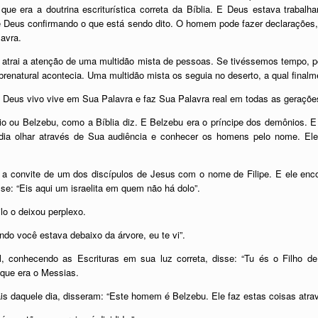
e era a doutrina escriturística correta da Bíblia. E Deus estava trabalh
: é Deus confirmando o que está sendo dito. O homem pode fazer declarações
avra.
o atrai a atenção de uma multidão mista de pessoas. Se tivéssemos tempo, 
enatural acontecia. Uma multidão mista os seguia no deserto, a qual finalm
Deus vivo vive em Sua Palavra e faz Sua Palavra real em todas as geraçõe
 ou Belzebu, como a Bíblia diz. E Belzebu era o príncipe dos demônios. 
odia olhar através de Sua audiência e conhecer os homens pelo nome. El
e a convite de um dos discípulos de Jesus com o nome de Filipe. E ele enco
e: “Eis aqui um israelita em quem não há dolo”.
lo o deixou perplexo.
ndo você estava debaixo da árvore, eu te vi”.
 conhecendo as Escrituras em sua luz correta, disse: “Tu és o Filho de
 que era o Messias.
ais daquele dia, disseram: “Este homem é Belzebu. Ele faz estas coisas atra