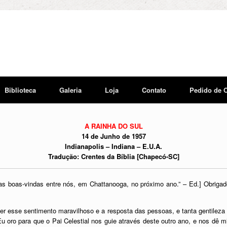
Biblioteca
Galeria
Loja
Contato
Pedido de 
A RAINHA DO SUL
14 de Junho de 1957
Indianapolis – Indiana – E.U.A.
Tradução: Crentes da Bíblia [Chapecó-SC]
s boas-vindas entre nós, em Chattanooga, no próximo ano.” – Ed.] Obrigado.
e ter esse sentimento maravilhoso e a resposta das pessoas, e tanta gentile
oro para que o Pai Celestial nos guie através deste outro ano, e nos dê m