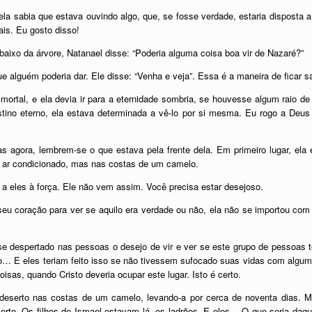
a sabia que estava ouvindo algo, que, se fosse verdade, estaria disposta a
ais. Eu gosto disso!
aixo da árvore, Natanael disse: “Poderia alguma coisa boa vir de Nazaré?”
e alguém poderia dar. Ele disse: “Venha e veja”. Essa é a maneira de ficar sa
mortal, e ela devia ir para a eternidade sombria, se houvesse algum raio d
estino eterno, ela estava determinada a vê-lo por si mesma. Eu rogo a Deu
Mas agora, lembrem-se o que estava pela frente dela. Em primeiro lugar, el
 ar condicionado, mas nas costas de um camelo.
 eles à força. Ele não vem assim. Você precisa estar desejoso.
seu coração para ver se aquilo era verdade ou não, ela não se importou com
se despertado nas pessoas o desejo de vir e ver se este grupo de pessoas t
to… E eles teriam feito isso se não tivessem sufocado suas vidas com algum
sas, quando Cristo deveria ocupar este lugar. Isto é certo.
 deserto nas costas de um camelo, levando-a por cerca de noventa dias.
rto. Os filhos de Ismael estavam lá, os ladrões. E eles… O que seria daqu