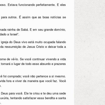
hoso. Estava funcionando perfeitamente. E eles
r para outros. É assim que as boas notícias se
amada rainha de Sabá. E em seu grande domínio,
ado a Israel”.
a igreja do Deus vivo está muito ocupada falando
 da ressurreição de Jesus Cristo e deixar toda a
fome de vê-lo. Se você continuar vivendo a vida
 tomará o lugar de todo esse absurdo e prazeres
cê foi comprado; você não pertence a si mesmo.
ida fora e viver da maneira que você faz. Você
o.
Deus para você. Ele te criou e te deu uma sede
úria, tentando satisfazer essa bendita e santa
.