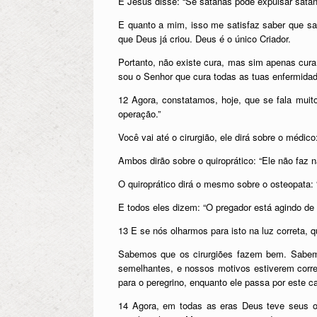
E Jesus disse: “Se satanás pode expulsar sataná
E quanto a mim, isso me satisfaz saber que sat
que Deus já criou. Deus é o único Criador.
Portanto, não existe cura, mas sim apenas cur
sou o Senhor que cura todas as tuas enfermidad
12 Agora, constatamos, hoje, que se fala muit
operação.”
Você vai até o cirurgião, ele dirá sobre o médic
Ambos dirão sobre o quiroprático: “Ele não faz 
O quiroprático dirá o mesmo sobre o osteopata:
E todos eles dizem: “O pregador está agindo de
13 E se nós olharmos para isto na luz correta, 
Sabemos que os cirurgiões fazem bem. Sabemo
semelhantes, e nossos motivos estiverem corret
para o peregrino, enquanto ele passa por este 
14 Agora, em todas as eras Deus teve seus ob