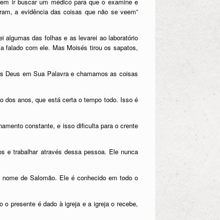
erem ir buscar um médico para que o examine e
peram, a evidência das coisas que não se veem”
i algumas das folhas e as levarei ao laboratório
ia falado com ele. Mas Moisés tirou os sapatos,
mos Deus em Sua Palavra e chamamos as coisas
o dos anos, que está certa o tempo todo. Isso é
ento constante, e isso dificulta para o crente
 e trabalhar através dessa pessoa. Ele nunca
o nome de Salomão. Ele é conhecido em todo o
o presente é dado à igreja e a igreja o recebe,