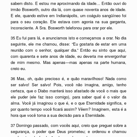
sabem disto. E estou me aproximando da idade… Então ouvi do
irmão Bosworth, outro dia lá, com quase noventa anos de idade.
E ele, quando estive em Indianápolis, um coágulo sangüíneo foi
para o seu coração. Ele estava com agonia na sua garganta,
inconsciente. A Sra. Bosworth telefonou para orar por ele.
35 Eu fui para lá, e anunciamos isto e começamos a orar. No dia
seguinte, ele me chamou, disse: “Eu gostaria de estar em uma
reunião com o senhor, qualquer dia.” Então eu sinto que aqui,
com quarenta e sete anos de idade, eu deveria me envergonhar
de mim mesmo. Mas apenas—mas apenas na parte humana,
creio eu.
36 Mas, oh, quão precioso é, e quão maravilhoso! Nada como
ser salvo! Ser salvo! Pois, você não imagina, amigo, tenho
certeza, que o Diabo manterá isso afastado de você o mais que
ele puder (ele faz isso comigo), para saber qual é o valor da
alma. Você já imaginou o que é, e o que Eternidade significa, e
por quanto tempo você ficará assim? Vêem? Imaginem, esta é a
hora que você toma a sua decisão para a Eternidade.
37 Domingo passado, com vocês aqui, creio que preguei sobre a
segurança, o poder que Deus prometeu; e ordenou e chamou