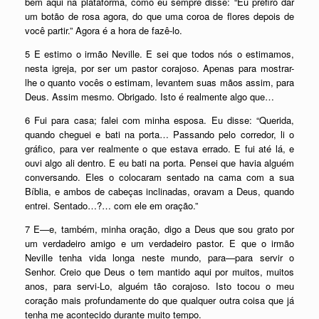
bem aqui na plataforma, como eu sempre disse: “Eu prefiro dar
um botão de rosa agora, do que uma coroa de flores depois de
você partir.” Agora é a hora de fazê-lo.
5 E estimo o irmão Neville. E sei que todos nós o estimamos,
nesta igreja, por ser um pastor corajoso. Apenas para mostrar-
lhe o quanto vocês o estimam, levantem suas mãos assim, para
Deus. Assim mesmo. Obrigado. Isto é realmente algo que…
6 Fui para casa; falei com minha esposa. Eu disse: “Querida,
quando cheguei e bati na porta… Passando pelo corredor, li o
gráfico, para ver realmente o que estava errado. E fui até lá, e
ouvi algo ali dentro. E eu bati na porta. Pensei que havia alguém
conversando. Eles o colocaram sentado na cama com a sua
Bíblia, e ambos de cabeças inclinadas, oravam a Deus, quando
entrei. Sentado…?… com ele em oração.”
7 E—e, também, minha oração, digo a Deus que sou grato por
um verdadeiro amigo e um verdadeiro pastor. E que o irmão
Neville tenha vida longa neste mundo, para—para servir o
Senhor. Creio que Deus o tem mantido aqui por muitos, muitos
anos, para servi-Lo, alguém tão corajoso. Isto tocou o meu
coração mais profundamente do que qualquer outra coisa que já
tenha me acontecido durante muito tempo.