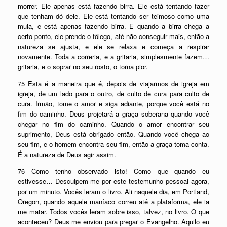
morrer. Ele apenas está fazendo birra. Ele está tentando fazer
que tenham dó dele. Ele está tentando ser teimoso como uma
mula, e está apenas fazendo birra. E quando a birra chega a
certo ponto, ele prende o fôlego, até não conseguir mais, então a
natureza se ajusta, e ele se relaxa e começa a respirar
novamente. Toda a correria, e a gritaria, simplesmente fazem…
gritaria, e o soprar no seu rosto, o torna pior.
75 Esta é a maneira que é, depois de viajarmos de igreja em
igreja, de um lado para o outro, de culto de cura para culto de
cura. Irmão, tome o amor e siga adiante, porque você está no
fim do caminho. Deus projetará a graça soberana quando você
chegar no fim do caminho. Quando o amor encontrar seu
suprimento, Deus está obrigado então. Quando você chega ao
seu fim, e o homem encontra seu fim, então a graça toma conta.
É a natureza de Deus agir assim.
76 Como tenho observado isto! Como que quando eu
estivesse… Desculpem-me por este testemunho pessoal agora,
por um minuto. Vocês leram o livro. Ali naquele dia, em Portland,
Oregon, quando aquele maníaco correu até a plataforma, ele ia
me matar. Todos vocês leram sobre isso, talvez, no livro. O que
aconteceu? Deus me enviou para pregar o Evangelho. Aquilo eu