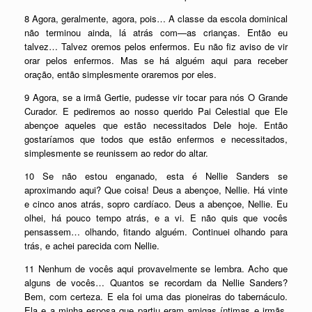
8 Agora, geralmente, agora, pois… A classe da escola dominical
não terminou ainda, lá atrás com—as crianças. Então eu
talvez… Talvez oremos pelos enfermos. Eu não fiz aviso de vir
orar pelos enfermos. Mas se há alguém aqui para receber
oração, então simplesmente oraremos por eles.
9 Agora, se a irmã Gertie, pudesse vir tocar para nós O Grande
Curador. E pediremos ao nosso querido Pai Celestial que Ele
abençoe aqueles que estão necessitados Dele hoje. Então
gostaríamos que todos que estão enfermos e necessitados,
simplesmente se reunissem ao redor do altar.
10 Se não estou enganado, esta é Nellie Sanders se
aproximando aqui? Que coisa! Deus a abençoe, Nellie. Há vinte
e cinco anos atrás, sopro cardíaco. Deus a abençoe, Nellie. Eu
olhei, há pouco tempo atrás, e a vi. E não quis que vocês
pensassem… olhando, fitando alguém. Continuei olhando para
trás, e achei parecida com Nellie.
11 Nenhum de vocês aqui provavelmente se lembra. Acho que
alguns de vocês… Quantos se recordam da Nellie Sanders?
Bem, com certeza. E ela foi uma das pioneiras do tabernáculo.
Ela e a minha esposa que partiu eram amigas íntimas e irmãs,