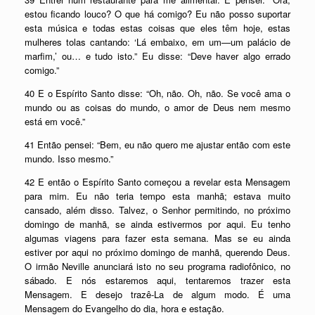
estou ficando louco? O que há comigo? Eu não posso suportar
esta música e todas estas coisas que eles têm hoje, estas
mulheres tolas cantando: ‘Lá embaixo, em um—um palácio de
marfim,’ ou… e tudo isto.” Eu disse: “Deve haver algo errado
comigo.”
40 E o Espírito Santo disse: “Oh, não. Oh, não. Se você ama o
mundo ou as coisas do mundo, o amor de Deus nem mesmo
está em você.”
41 Então pensei: “Bem, eu não quero me ajustar então com este
mundo. Isso mesmo.”
42 E então o Espírito Santo começou a revelar esta Mensagem
para mim. Eu não teria tempo esta manhã; estava muito
cansado, além disso. Talvez, o Senhor permitindo, no próximo
domingo de manhã, se ainda estivermos por aqui. Eu tenho
algumas viagens para fazer esta semana. Mas se eu ainda
estiver por aqui no próximo domingo de manhã, querendo Deus.
O irmão Neville anunciará isto no seu programa radiofônico, no
sábado. E nós estaremos aqui, tentaremos trazer esta
Mensagem. E desejo trazê-La de algum modo. É uma
Mensagem do Evangelho do dia, hora e estação.