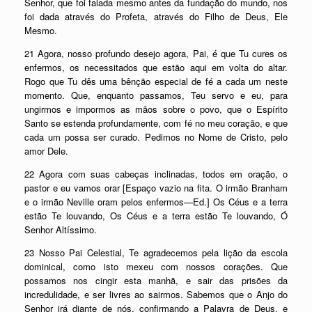
Senhor, que foi falada mesmo antes da fundação do mundo, nos
foi dada através do Profeta, através do Filho de Deus, Ele
Mesmo.
21 Agora, nosso profundo desejo agora, Pai, é que Tu cures os
enfermos, os necessitados que estão aqui em volta do altar.
Rogo que Tu dês uma bênção especial de fé a cada um neste
momento. Que, enquanto passamos, Teu servo e eu, para
ungirmos e impormos as mãos sobre o povo, que o Espírito
Santo se estenda profundamente, com fé no meu coração, e que
cada um possa ser curado. Pedimos no Nome de Cristo, pelo
amor Dele.
22 Agora com suas cabeças inclinadas, todos em oração, o
pastor e eu vamos orar [Espaço vazio na fita. O irmão Branham
e o irmão Neville oram pelos enfermos—Ed.] Os Céus e a terra
estão Te louvando, Os Céus e a terra estão Te louvando, Ó
Senhor Altíssimo.
23 Nosso Pai Celestial, Te agradecemos pela lição da escola
dominical, como isto mexeu com nossos corações. Que
possamos nos cingir esta manhã, e sair das prisões da
incredulidade, e ser livres ao sairmos. Sabemos que o Anjo do
Senhor irá diante de nós, confirmando a Palavra de Deus, e