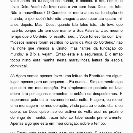
você antes da fundação do mundo, e colocou o seu nome no
Livro Dele. Você não teve nada a ver com isso. Deus fez isto.
Não é maravilhoso? O Cordeiro foi morto antes da fundação do
mundo, e (por quê?) isto não chegou a acontecer até quatro mil
anos depois. Mas, Deus, quando Ele falou isto, Ele teve que
fazê-lo, porque Ele tem que manter a Sua Palavra. E ao mesmo
tempo que o Cordeiro foi escrito, seu… Você foi escrito com Ele.
“Nossos nomes foram escritos no Livro da Vida do Cordeiro,” não
na noite que viemos a Cristo, mas “antes da fundação do
mundo,” a Bíblia, vejam. Então esta é a segurança. E o irmão
tocou nisto esta manhã nesta maravilhosa leitura da escola
dominical.
38 Agora vamos apenas fazer uma leitura da Escritura em algum
lugar, apenas para um pequeno… Eu quero… Simplesmente algo
que está em meu coração. Eu simplesmente gostaria de falar
sobre isto por alguns momentos, e então nos despediremos. E
esperamos pelo culto novamente esta noite. E agora, eu recebi
uma mensagem no meu coração, vindo para cá o outro dia, e eu
quero, se Deus quiser, se eu estiver de volta aqui no próximo
domingo de manhã, trazer isto ao tabernáculo primeiramente.
Apenas algo que está em meu coração, sobre o tempo.
39 Entrei num restaurante para me alimentar. E pensei: “Ora,