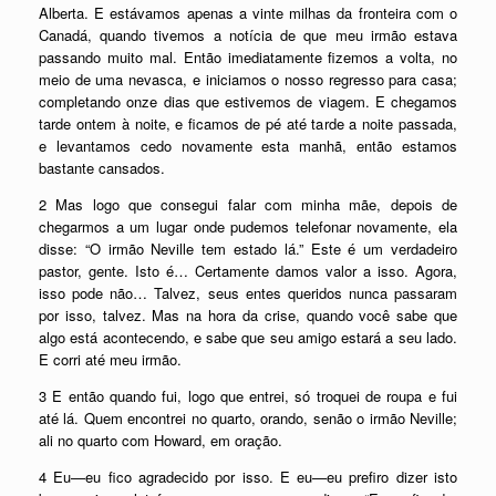
Alberta. E estávamos apenas a vinte milhas da fronteira com o
Canadá, quando tivemos a notícia de que meu irmão estava
passando muito mal. Então imediatamente fizemos a volta, no
meio de uma nevasca, e iniciamos o nosso regresso para casa;
completando onze dias que estivemos de viagem. E chegamos
tarde ontem à noite, e ficamos de pé até tarde a noite passada,
e levantamos cedo novamente esta manhã, então estamos
bastante cansados.
2 Mas logo que consegui falar com minha mãe, depois de
chegarmos a um lugar onde pudemos telefonar novamente, ela
disse: “O irmão Neville tem estado lá.” Este é um verdadeiro
pastor, gente. Isto é… Certamente damos valor a isso. Agora,
isso pode não… Talvez, seus entes queridos nunca passaram
por isso, talvez. Mas na hora da crise, quando você sabe que
algo está acontecendo, e sabe que seu amigo estará a seu lado.
E corri até meu irmão.
3 E então quando fui, logo que entrei, só troquei de roupa e fui
até lá. Quem encontrei no quarto, orando, senão o irmão Neville;
ali no quarto com Howard, em oração.
4 Eu—eu fico agradecido por isso. E eu—eu prefiro dizer isto