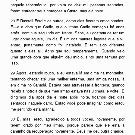
naquele tabernáculo, por volta de dez mil pessoas sentadas,
foram entregar seus corações a Cristo, naquela noite.
28 E Russell Ford e os outros, como eles ficaram emocionados.
E—e a obra que Cadle, que o irmão Cadle começou há anos
atrás, continua seguindo em frente. Sabe, eu gostaria de ter um
lugar como aquele, um dia. É um dos maiores lugares que já vi,
então, justamente como foi instalado. E tem algo diferente
quanto a eles ali. Acho que sou temperamental. Quando vejo
uma grande obra que alguém deu início, sinto uma ternura por
isso.
29 Agora, estando rouco, e eu estava lá em cima na montanha,
tentando chegar até uma mulher enferma, uma amiga nossa, lá
em cima no Canadá. Estava para atravessar a fronteira, quando
recebi a notícia de que meu irmão estava nas últimas, e voltei. E
dirigimos dia após dia e noite após noite, ficamos dez dias
sentados naquele carro. Então você pode imaginar como estou
me sentindo esta manhã.
30 E, mas, estou agradecido a todos vocês, novamente, por
terem orado por meu irmão, porque parece que ele está a
caminho da recuperação novamente. Deus lhe deu outra chance.