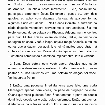
em Cristo. E elas… Ela se casou aqui, com um dos Voluntários
da América, um oficial neste movimento. E ele, nosso irmão,
partiu para estar com Deus. Deixando-a, penso eu, com dois
garotos, eu acho; com algumas crianças, de qualquer forma,
algumas ainda estudando. E Nellie anda inquieta, e entrando na
idade daquele verdadeiro nervosismo e contrariedade. Ela me
telefonou quando eu estava em Phoenix, Arizona, num encontro,
para orar. Muitas coisas levam de volta, Nellie, ao tempo da
serragem no chão, você e Hope, aquela moça Adcock, e muitos
outros que andavam por aqui. Isto foi há muitos anos atrás, há
vinte e cinco anos atrás. Passando tão rápido por mim. Estamos
—estamos percorrendo o caminho, rapidamente, isto é verdade.
12 Bem, Deus esteja com você agora. Aqueles que estão
enfermos e desejam se aproximar do altar para oração, nosso
pastor e eu nos uniremos em uma palavra de oração por você.
Venha para a frente.
13 Então, uma pequena, imediatamente após isto, uma curta
Mensagem apenas para vocês, na parte da pregação do culto.
Queria que você pudesse ficar. Encerraremos a parte da escola
dominical, depois da oração pelos enfermos. Então entraremos
diretamente na outra parte do culto, e tenho uns dois anúncios