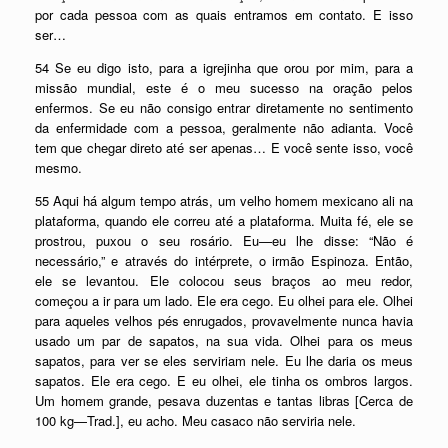
por cada pessoa com as quais entramos em contato. E isso
ser…
54 Se eu digo isto, para a igrejinha que orou por mim, para a
missão mundial, este é o meu sucesso na oração pelos
enfermos. Se eu não consigo entrar diretamente no sentimento
da enfermidade com a pessoa, geralmente não adianta. Você
tem que chegar direto até ser apenas… E você sente isso, você
mesmo.
55 Aqui há algum tempo atrás, um velho homem mexicano ali na
plataforma, quando ele correu até a plataforma. Muita fé, ele se
prostrou, puxou o seu rosário. Eu—eu lhe disse: “Não é
necessário,” e através do intérprete, o irmão Espinoza. Então,
ele se levantou. Ele colocou seus braços ao meu redor,
começou a ir para um lado. Ele era cego. Eu olhei para ele. Olhei
para aqueles velhos pés enrugados, provavelmente nunca havia
usado um par de sapatos, na sua vida. Olhei para os meus
sapatos, para ver se eles serviriam nele. Eu lhe daria os meus
sapatos. Ele era cego. E eu olhei, ele tinha os ombros largos.
Um homem grande, pesava duzentas e tantas libras [Cerca de
100 kg—Trad.], eu acho. Meu casaco não serviria nele.