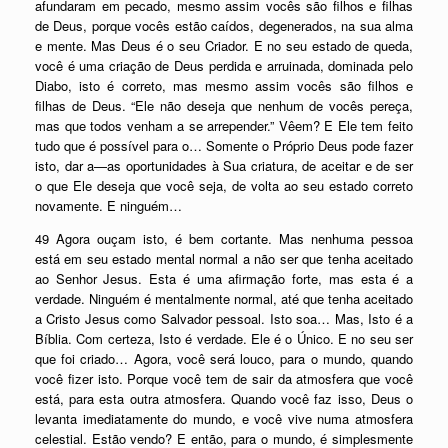
afundaram em pecado, mesmo assim vocês são filhos e filhas
de Deus, porque vocês estão caídos, degenerados, na sua alma
e mente. Mas Deus é o seu Criador. E no seu estado de queda,
você é uma criação de Deus perdida e arruinada, dominada pelo
Diabo, isto é correto, mas mesmo assim vocês são filhos e
filhas de Deus. “Ele não deseja que nenhum de vocês pereça,
mas que todos venham a se arrepender.” Vêem? E Ele tem feito
tudo que é possível para o… Somente o Próprio Deus pode fazer
isto, dar a—as oportunidades à Sua criatura, de aceitar e de ser
o que Ele deseja que você seja, de volta ao seu estado correto
novamente. E ninguém…
49 Agora ouçam isto, é bem cortante. Mas nenhuma pessoa
está em seu estado mental normal a não ser que tenha aceitado
ao Senhor Jesus. Esta é uma afirmação forte, mas esta é a
verdade. Ninguém é mentalmente normal, até que tenha aceitado
a Cristo Jesus como Salvador pessoal. Isto soa… Mas, Isto é a
Bíblia. Com certeza, Isto é verdade. Ele é o Único. E no seu ser
que foi criado… Agora, você será louco, para o mundo, quando
você fizer isto. Porque você tem de sair da atmosfera que você
está, para esta outra atmosfera. Quando você faz isso, Deus o
levanta imediatamente do mundo, e você vive numa atmosfera
celestial. Estão vendo? E então, para o mundo, é simplesmente