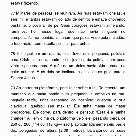
estava fazendo.
77 Milhares de pessoas se reuniram. As ruas estavam cheias, e
seis mil e tantas estavam do lado de dentro; e estava chovendo
bastante, o povo ali de pé. Seus corações estavam almejando,
famintos. Foi nesse lugar que não havia ninguém no
campo!…?… na reunião. E tinham que puxar você pela multidão,
e tudo mais, com escolta policial, para entrar.
78 Eu fiquei em um quarto, e ali levei dois pequenos policiais
para Cristo, ali no camarim; dois jovens, da polícia, com seus
vinte e poucos anos. A mãe de um deles havia sido curada, na
noite anterior. E os dois se inclinaram ali, e eu os guiei para o
Senhor Jesus.
79 Ao entrar na plataforma, para falar sobre a fé. De repente, um
maníaco que havia batido num pregador, lá embaixo na rua,
naquela tarde, tinha escapado do hospício, quebrou a sua
clavícula, quebrou seu maxilar. Ele tinha mania de matar
pregadores. Ele correu para dentro, e pensou: “Esta é a minha
chance.” Ali em cima da plataforma veio ele, pesando cerca de
250 ou 260 [114 ou 118 kg—Trad.], aproximadamente seis pés e
dez polegadas de altura [2,08 metros], balançando as suas