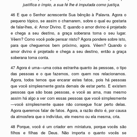
justifica o ímpio, a sua fé lhe é imputada como justiça.
46 E que o Senhor acrescente Sua bênção à Palavra. Agora o
pequeno tópico, se assim o chamarem, sobre o qual eu gostaria
de falar-lhes, é: Amor Divino. E quando o amor divino é projetado
e chega a seu destino, a graça soberana toma o seu lugar.
Vêem? Como você pode pensar nisto? Agora pondere sobre isto,
para que cheguemos bem próximo, agora. Vêem? Quando o
amor divino é projetado e chega a seu destino, então a graça
soberana toma conta.
47 Agora é uma—uma coisa estranha quanto às pessoas, o tipo
das pessoas e o que fazemos, com quem nos relacionamos.
Agora, todos temos que encarar estes fatos, pois há pessoas
que você simplesmente gosta demais de estar perto. E existem
pessoas que são boas pessoas, e você as ama, mas mesmo
assim há algo a ver com essas pessoas que você simplesmente
—você simplesmente quase não consegue ficar perto delas.
Agora queremos falar de fatos. Agora, a razão disto é, por causa
da atmosfera que o indivíduo, ele mesmo ou ela mesma, cria.
48 Porque, você é um criador em miniatura, porque vocês são
filhos e filhas de Deus. Não importa o quanto vocês se