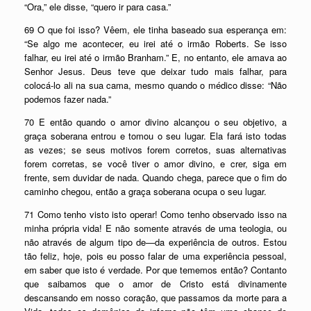
“Ora,” ele disse, “quero ir para casa.”
69 O que foi isso? Vêem, ele tinha baseado sua esperança em:
“Se algo me acontecer, eu irei até o irmão Roberts. Se isso
falhar, eu irei até o irmão Branham.” E, no entanto, ele amava ao
Senhor Jesus. Deus teve que deixar tudo mais falhar, para
colocá-lo ali na sua cama, mesmo quando o médico disse: “Não
podemos fazer nada.”
70 E então quando o amor divino alcançou o seu objetivo, a
graça soberana entrou e tomou o seu lugar. Ela fará isto todas
as vezes; se seus motivos forem corretos, suas alternativas
forem corretas, se você tiver o amor divino, e crer, siga em
frente, sem duvidar de nada. Quando chega, parece que o fim do
caminho chegou, então a graça soberana ocupa o seu lugar.
71 Como tenho visto isto operar! Como tenho observado isso na
minha própria vida! E não somente através de uma teologia, ou
não através de algum tipo de—da experiência de outros. Estou
tão feliz, hoje, pois eu posso falar de uma experiência pessoal,
em saber que isto é verdade. Por que tememos então? Contanto
que saibamos que o amor de Cristo está divinamente
descansando em nosso coração, que passamos da morte para a