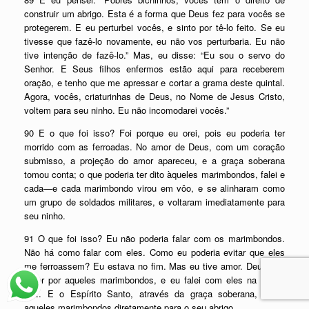
construir um abrigo. Esta é a forma que Deus fez para vocês se
protegerem. E eu perturbei vocês, e sinto por tê-lo feito. Se eu
tivesse que fazê-lo novamente, eu não vos perturbaria. Eu não
tive intenção de fazê-lo.” Mas, eu disse: “Eu sou o servo do
Senhor. E Seus filhos enfermos estão aqui para receberem
oração, e tenho que me apressar e cortar a grama deste quintal.
Agora, vocês, criaturinhas de Deus, no Nome de Jesus Cristo,
voltem para seu ninho. Eu não incomodarei vocês.”
90 E o que foi isso? Foi porque eu orei, pois eu poderia ter
morrido com as ferroadas. No amor de Deus, com um coração
submisso, a projeção do amor apareceu, e a graça soberana
tomou conta; o que poderia ter dito àqueles marimbondos, falei e
cada—e cada marimbondo virou em vôo, e se alinharam como
um grupo de soldados militares, e voltaram imediatamente para
seu ninho.
91 O que foi isso? Eu não poderia falar com os marimbondos.
Não há como falar com eles. Como eu poderia evitar que eles
me ferroassem? Eu estava no fim. Mas eu tive amor. Deus deu
amor por aqueles marimbondos, e eu falei com eles na minha
voz. E o Espírito Santo, através da graça soberana, guiou
aqueles marimbondos diretamente para o seu abrigo.