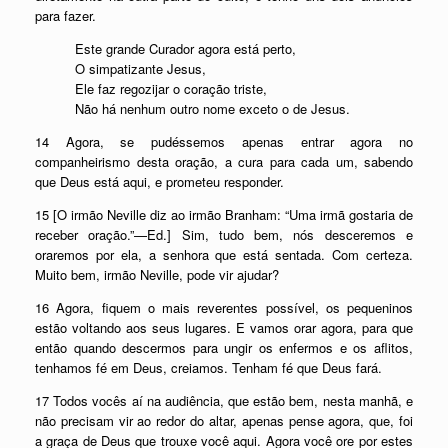
para fazer.
Este grande Curador agora está perto,
O simpatizante Jesus,
Ele faz regozijar o coração triste,
Não há nenhum outro nome exceto o de Jesus.
14 Agora, se pudéssemos apenas entrar agora no
companheirismo desta oração, a cura para cada um, sabendo
que Deus está aqui, e prometeu responder.
15 [O irmão Neville diz ao irmão Branham: “Uma irmã gostaria de
receber oração.”—Ed.] Sim, tudo bem, nós desceremos e
oraremos por ela, a senhora que está sentada. Com certeza.
Muito bem, irmão Neville, pode vir ajudar?
16 Agora, fiquem o mais reverentes possível, os pequeninos
estão voltando aos seus lugares. E vamos orar agora, para que
então quando descermos para ungir os enfermos e os aflitos,
tenhamos fé em Deus, creiamos. Tenham fé que Deus fará.
17 Todos vocês aí na audiência, que estão bem, nesta manhã, e
não precisam vir ao redor do altar, apenas pense agora, que, foi
a graça de Deus que trouxe você aqui. Agora você ore por estes