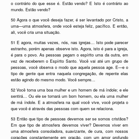
o contrário do que esse é. Estão vendo? E Isto é contrário ao
mundo. Estão vendo?
50 Agora o que você deseja fazer, é ser levantado por Cristo, a
uma—uma atmosfera, onde você esteja feliz, pacífico. E então,
ali, você cria uma situação.
51 E agora, muitas vezes, nós, nas igrejas… Isto pode parecer
estranho, porém apenas observe isto. Agora, isto é para a igreja,
é para o povo. As pessoas pegam o espírito uma da outra, em
vez de receberem o Espírito Santo. Você vai até um grupo de
pessoas, você observa o modo que aquela pessoa age. E—e o
tipo de gente que entra naquela congregação, de repente elas
estão agindo do mesmo modo. Você sempre…
52 Você toma uma boa mulher e um homem de má índole; e ele
sentirá… Ou ele se tornará um bom homem, ou ela uma mulher
de má índole. E a atmosfera na qual você vive, você projeta o
que você é através das pessoas com quem se relaciona.
53 Então que tipo de pessoas devemos ser se somos cristãos?
Em que tipo de atmosfera devemos viver? Devemos viver em
uma atmosfera consoladora, suavizante, de cura, com nossos
corações constantemente em oração, com um amor profundo