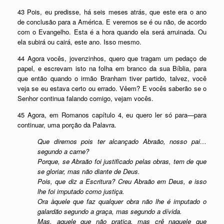
43 Pois, eu predisse, há seis meses atrás, que este era o ano
de conclusão para a América. E veremos se é ou não, de acordo
com o Evangelho. Esta é a hora quando ela será arruinada. Ou
ela subirá ou cairá, este ano. Isso mesmo.
44 Agora vocês, jovenzinhos, quero que tragam um pedaço de
papel, e escrevam isto na folha em branco da sua Bíblia, para
que então quando o irmão Branham tiver partido, talvez, você
veja se eu estava certo ou errado. Vêem? E vocês saberão se o
Senhor continua falando comigo, vejam vocês.
45 Agora, em Romanos capítulo 4, eu quero ler só para—para
continuar, uma porção da Palavra.
Que diremos pois ter alcançado Abraão, nosso pai…
segundo a carne?
Porque, se Abraão foi justificado pelas obras, tem de que
se gloriar, mas não diante de Deus.
Pois, que diz a Escritura? Creu Abraão em Deus, e isso
lhe foi imputado como justiça.
Ora àquele que faz qualquer obra não lhe é imputado o
galardão segundo a graça, mas segundo a dívida.
Mas, aquele que não pratica, mas crê naquele que