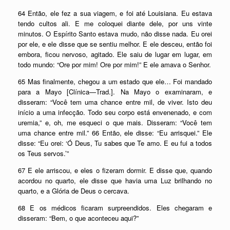
64 Então, ele fez a sua viagem, e foi até Louisiana. Eu estava
tendo cultos ali. E me coloquei diante dele, por uns vinte
minutos. O Espírito Santo estava mudo, não disse nada. Eu orei
por ele, e ele disse que se sentiu melhor. E ele desceu, então foi
embora, ficou nervoso, agitado. Ele saiu de lugar em lugar, em
todo mundo: “Ore por mim! Ore por mim!” E ele amava o Senhor.
65 Mas finalmente, chegou a um estado que ele… Foi mandado
para a Mayo [Clínica—Trad.]. Na Mayo o examinaram, e
disseram: “Você tem uma chance entre mil, de viver. Isto deu
início a uma infecção. Todo seu corpo está envenenado, e com
uremia,” e, oh, me esqueci o que mais. Disseram: “Você tem
uma chance entre mil.” 66 Então, ele disse: “Eu arrisquei.” Ele
disse: “Eu orei: ‘Ó Deus, Tu sabes que Te amo. E eu fui a todos
os Teus servos.’”
67 E ele arriscou, e eles o fizeram dormir. E disse que, quando
acordou no quarto, ele disse que havia uma Luz brilhando no
quarto, e a Glória de Deus o cercava.
68 E os médicos ficaram surpreendidos. Eles chegaram e
disseram: “Bem, o que aconteceu aqui?”