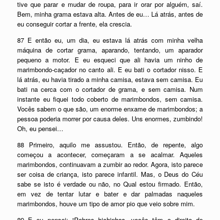
tive que parar e mudar de roupa, para ir orar por alguém, saí.
Bem, minha grama estava alta. Antes de eu… Lá atrás, antes de
eu conseguir cortar a frente, ela crescia.
87 E então eu, um dia, eu estava lá atrás com minha velha
máquina de cortar grama, aparando, tentando, um aparador
pequeno a motor. E eu esqueci que ali havia um ninho de
marimbondo-caçador no canto ali. E eu bati o cortador nisso. E
lá atrás, eu havia tirado a minha camisa, estava sem camisa. Eu
bati na cerca com o cortador de grama, e sem camisa. Num
instante eu fiquei todo coberto de marimbondos, sem camisa.
Vocês sabem o que são, um enorme enxame de marimbondos; a
pessoa poderia morrer por causa deles. Uns enormes, zumbindo!
Oh, eu pensei…
88 Primeiro, aquilo me assustou. Então, de repente, algo
começou a acontecer, começaram a se acalmar. Aqueles
marimbondos, continuavam a zumbir ao redor. Agora, isto parece
ser coisa de criança, isto parece infantil. Mas, o Deus do Céu
sabe se isto é verdade ou não, no Qual estou firmado. Então,
em vez de tentar lutar e bater e dar palmadas naqueles
marimbondos, houve um tipo de amor pio que veio sobre mim.
89 E eu pensei: “Pobres bichinhos, vocês têm o direito de