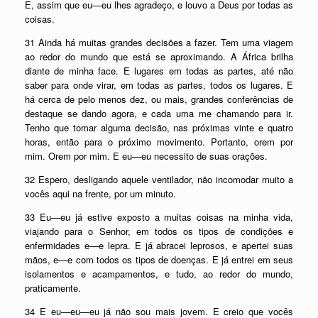
E, assim que eu—eu lhes agradeço, e louvo a Deus por todas as
coisas.
31 Ainda há muitas grandes decisões a fazer. Tem uma viagem
ao redor do mundo que está se aproximando. A África brilha
diante de minha face. E lugares em todas as partes, até não
saber para onde virar, em todas as partes, todos os lugares. E
há cerca de pelo menos dez, ou mais, grandes conferências de
destaque se dando agora, e cada uma me chamando para ir.
Tenho que tomar alguma decisão, nas próximas vinte e quatro
horas, então para o próximo movimento. Portanto, orem por
mim. Orem por mim. E eu—eu necessito de suas orações.
32 Espero, desligando aquele ventilador, não incomodar muito a
vocês aqui na frente, por um minuto.
33 Eu—eu já estive exposto a muitas coisas na minha vida,
viajando para o Senhor, em todos os tipos de condições e
enfermidades e—e lepra. E já abracei leprosos, e apertei suas
mãos, e—e com todos os tipos de doenças. E já entrei em seus
isolamentos e acampamentos, e tudo, ao redor do mundo,
praticamente.
34 E eu—eu—eu já não sou mais jovem. E creio que vocês