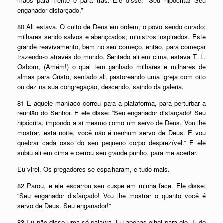
mãos para frente e para trás. Ele disse: “Seu hipócrita! Seu
enganador disfarçado.”
80 Ali estava. O culto de Deus em ordem; o povo sendo curado;
milhares sendo salvos e abençoados; ministros inspirados. Este
grande reavivamento, bem no seu começo, então, para começar
trazendo-o através do mundo. Sentado ali em cima, estava T. L.
Osborn, (Amém!) o qual tem ganhado milhares e milhares de
almas para Cristo; sentado ali, pastoreando uma igreja com oito
ou dez na sua congregação, descendo, saindo da galeria.
81 E aquele maníaco correu para a plataforma, para perturbar a
reunião do Senhor. E ele disse: “Seu enganador disfarçado! Seu
hipócrita, impondo a si mesmo como um servo de Deus. Vou lhe
mostrar, esta noite, você não é nenhum servo de Deus. E vou
quebrar cada osso do seu pequeno corpo desprezível.” E ele
subiu ali em cima e cerrou seu grande punho, para me acertar.
Eu virei. Os pregadores se espalharam, e tudo mais.
82 Parou, e ele escarrou seu cuspe em minha face. Ele disse:
“Seu enganador disfarçado! Vou lhe mostrar o quanto você é
servo de Deus. Seu enganador!”
83 Eu não disse uma só palavra. Eu apenas olhei para ele. E de