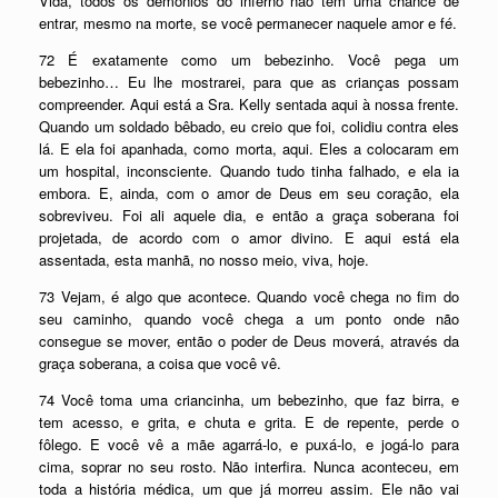
Vida, todos os demônios do inferno não têm uma chance de
entrar, mesmo na morte, se você permanecer naquele amor e fé.
72 É exatamente como um bebezinho. Você pega um
bebezinho… Eu lhe mostrarei, para que as crianças possam
compreender. Aqui está a Sra. Kelly sentada aqui à nossa frente.
Quando um soldado bêbado, eu creio que foi, colidiu contra eles
lá. E ela foi apanhada, como morta, aqui. Eles a colocaram em
um hospital, inconsciente. Quando tudo tinha falhado, e ela ia
embora. E, ainda, com o amor de Deus em seu coração, ela
sobreviveu. Foi ali aquele dia, e então a graça soberana foi
projetada, de acordo com o amor divino. E aqui está ela
assentada, esta manhã, no nosso meio, viva, hoje.
73 Vejam, é algo que acontece. Quando você chega no fim do
seu caminho, quando você chega a um ponto onde não
consegue se mover, então o poder de Deus moverá, através da
graça soberana, a coisa que você vê.
74 Você toma uma criancinha, um bebezinho, que faz birra, e
tem acesso, e grita, e chuta e grita. E de repente, perde o
fôlego. E você vê a mãe agarrá-lo, e puxá-lo, e jogá-lo para
cima, soprar no seu rosto. Não interfira. Nunca aconteceu, em
toda a história médica, um que já morreu assim. Ele não vai