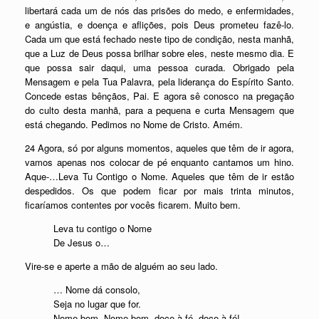
libertará cada um de nós das prisões do medo, e enfermidades,
e angústia, e doença e aflições, pois Deus prometeu fazê-lo.
Cada um que está fechado neste tipo de condição, nesta manhã,
que a Luz de Deus possa brilhar sobre eles, neste mesmo dia. E
que possa sair daqui, uma pessoa curada. Obrigado pela
Mensagem e pela Tua Palavra, pela liderança do Espírito Santo.
Concede estas bênçãos, Pai. E agora sê conosco na pregação
do culto desta manhã, para a pequena e curta Mensagem que
está chegando. Pedimos no Nome de Cristo. Amém.
24 Agora, só por alguns momentos, aqueles que têm de ir agora,
vamos apenas nos colocar de pé enquanto cantamos um hino.
Aque-…Leva Tu Contigo o Nome. Aqueles que têm de ir estão
despedidos. Os que podem ficar por mais trinta minutos,
ficaríamos contentes por vocês ficarem. Muito bem.
Leva tu contigo o Nome
De Jesus o…
Vire-se e aperte a mão de alguém ao seu lado.
… Nome dá consolo,
Seja no lugar que for.
Nome bom, Nome bom, doce à fé, doce à fé!