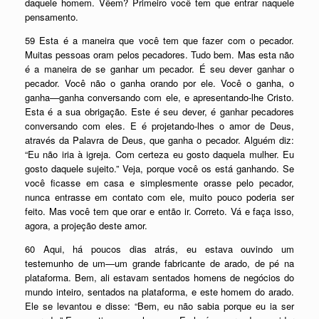
daquele homem. Vêem? Primeiro você tem que entrar naquele
pensamento.
59 Esta é a maneira que você tem que fazer com o pecador.
Muitas pessoas oram pelos pecadores. Tudo bem. Mas esta não
é a maneira de se ganhar um pecador. É seu dever ganhar o
pecador. Você não o ganha orando por ele. Você o ganha, o
ganha—ganha conversando com ele, e apresentando-lhe Cristo.
Esta é a sua obrigação. Este é seu dever, é ganhar pecadores
conversando com eles. E é projetando-lhes o amor de Deus,
através da Palavra de Deus, que ganha o pecador. Alguém diz:
“Eu não iria à igreja. Com certeza eu gosto daquela mulher. Eu
gosto daquele sujeito.” Veja, porque você os está ganhando. Se
você ficasse em casa e simplesmente orasse pelo pecador,
nunca entrasse em contato com ele, muito pouco poderia ser
feito. Mas você tem que orar e então ir. Correto. Vá e faça isso,
agora, a projeção deste amor.
60 Aqui, há poucos dias atrás, eu estava ouvindo um
testemunho de um—um grande fabricante de arado, de pé na
plataforma. Bem, ali estavam sentados homens de negócios do
mundo inteiro, sentados na plataforma, e este homem do arado.
Ele se levantou e disse: “Bem, eu não sabia porque eu ia ser