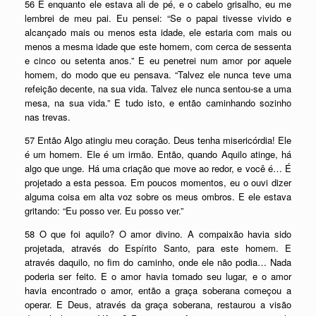
56 E enquanto ele estava ali de pé, e o cabelo grisalho, eu me
lembrei de meu pai. Eu pensei: “Se o papai tivesse vivido e
alcançado mais ou menos esta idade, ele estaria com mais ou
menos a mesma idade que este homem, com cerca de sessenta
e cinco ou setenta anos.” E eu penetrei num amor por aquele
homem, do modo que eu pensava. “Talvez ele nunca teve uma
refeição decente, na sua vida. Talvez ele nunca sentou-se a uma
mesa, na sua vida.” E tudo isto, e então caminhando sozinho
nas trevas.
57 Então Algo atingiu meu coração. Deus tenha misericórdia! Ele
é um homem. Ele é um irmão. Então, quando Aquilo atinge, há
algo que unge. Há uma criação que move ao redor, e você é… É
projetado a esta pessoa. Em poucos momentos, eu o ouvi dizer
alguma coisa em alta voz sobre os meus ombros. E ele estava
gritando: “Eu posso ver. Eu posso ver.”
58 O que foi aquilo? O amor divino. A compaixão havia sido
projetada, através do Espírito Santo, para este homem. E
através daquilo, no fim do caminho, onde ele não podia… Nada
poderia ser feito. E o amor havia tomado seu lugar, e o amor
havia encontrado o amor, então a graça soberana começou a
operar. E Deus, através da graça soberana, restaurou a visão