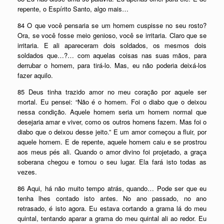
repente, o Espírito Santo, algo mais…
84 O que você pensaria se um homem cuspisse no seu rosto?
Ora, se você fosse meio genioso, você se irritaria. Claro que se
irritaria. E ali apareceram dois soldados, os mesmos dois
soldados que…?… com aquelas coisas nas suas mãos, para
derrubar o homem, para tirá-lo. Mas, eu não poderia deixá-los
fazer aquilo.
85 Deus tinha trazido amor no meu coração por aquele ser
mortal. Eu pensei: “Não é o homem. Foi o diabo que o deixou
nessa condição. Aquele homem seria um homem normal que
desejaria amar e viver, como os outros homens fazem. Mas foi o
diabo que o deixou desse jeito.” E um amor começou a fluir, por
aquele homem. E de repente, aquele homem caiu e se prostrou
aos meus pés ali. Quando o amor divino foi projetado, a graça
soberana chegou e tomou o seu lugar. Ela fará isto todas as
vezes.
86 Aqui, há não muito tempo atrás, quando… Pode ser que eu
tenha lhes contado isto antes. No ano passado, no ano
retrasado, é isto agora. Eu estava cortando a grama lá do meu
quintal, tentando aparar a grama do meu quintal ali ao redor. Eu