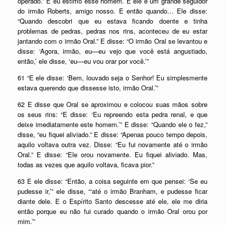
operado.” E eu estimo esse homem. E ele é um grande seguidor
do irmão Roberts, amigo nosso. E então quando… Ele disse:
“Quando descobri que eu estava ficando doente e tinha
problemas de pedras, pedras nos rins, aconteceu de eu estar
jantando com o irmão Oral.” E disse: “O irmão Oral se levantou e
disse: ‘Agora, irmão, eu—eu vejo que você está angustiado,
então,’ ele disse, ‘eu—eu vou orar por você.’”
61 “E ele disse: ‘Bem, louvado seja o Senhor! Eu simplesmente
estava querendo que dissesse isto, irmão Oral.’”
62 E disse que Oral se aproximou e colocou suas mãos sobre
os seus rins: “E disse: ‘Eu repreendo esta pedra renal, e que
deixe imediatamente este homem.’” E disse: “Quando ele o fez,”
disse, “eu fiquei aliviado.” E disse: “Apenas pouco tempo depois,
aquilo voltava outra vez. Disse: “Eu fui novamente até o irmão
Oral.” E disse: “Ele orou novamente. Eu fiquei aliviado. Mas,
todas as vezes que aquilo voltava, ficava pior.”
63 E ele disse: “Então, a coisa seguinte em que pensei: ‘Se eu
pudesse ir,’” ele disse, “‘até o irmão Branham, e pudesse ficar
diante dele. E o Espírito Santo descesse até ele, ele me diria
então porque eu não fui curado quando o irmão Oral orou por
mim.’”