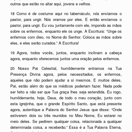
outros que estão no altar aqui, jovens e velhos.
18 Como é de costume aqui no tabernáculo, nós enviamos o
pastor, para ungir. Nós oramos por eles. E então enviamos o
pastor, para ungir. Eu vou juntamente com ele, impondo as mãos
sobre os enfermos, enquanto ele os unge. A Escritura: “Unge os
enfermos com óleo, no Nome do Senhor. Coloca as mãos sobre
eles, e eles serão curados.” A Escritura!
19 Agora, todos vocês, juntos, enquanto inclinam a cabeça
agora, enquanto oferecemos juntos uma oração pelos enfermos.
20 Nosso Pai Celestial, humildemente entramos na Tua
Presença Divina agora, pelos necessitados, os enfermos,
aqueles que não podem ajudar a si mesmos. E muitos deles,
Pai, estão além do que os médicos poderiam fazer. Nada pode
ser feito a não ser que Tua graça lhes seja estendida. Eu rogo,
humildemente, hoje, Deus, de todo o meu coração, junto com
esta igrejinha, que o grande Espírito Santo, que está presente
agora, autentique a Palavra do Senhor Jesus que disse: “Onde
estiverem dois ou três reunidos no Meu Nome, Eu estarei no
meio deles. Se pedirem qualquer coisa, relacionada a qualquer
determinada coisa, a receberão.” Essa é a Tua Palavra Eterna,