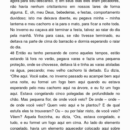
agora para seu descanso. E em seus dias eles eram pecadores,
não havia nenhum cristianismo em nossos lares de forma
alguma. E, oh, meu Deus, bebedeiras, e festas, comportamento
duvidoso; isto me deixava doente, eu pegava minha – minha
lanterna e meu cachorro e ia para o mato, para ficar a noite toda.
No inverno eu caçava até terminar a festa, talvez ao raiar do dia
pela manhã. Vinha para casa, se não tivesse terminado, eu
deitava na parte de cima do barracão e dormia esperando o raiar
do dia.
48 Então eu tenho pensando de como aqueles tempos, estão
estando lá fora no verão, pegava varas e fazia uma pequena
proteção, onde se chovesse, deitava lá e tinha as varas atoladas
na água, pescando; meu velho cachorro lá deitado. Eu dizia,
“Olhe aqui. Você sabe, no inverno passado eu acampei bem aqui
uma noite, eu formei um fogo bem aqui quando eu estava
esperando pelo meu cachorro aqui na árvore, e eu fiz um fogo
aqui. Estava congelando cinco polegadas de profundidade no
chão. Mas pequena flor, de onde você veio? De onde – onde –
de onde você veio? Quem veio aqui e te plantou? E de qual
estufa eles te trouxeram? Ou – ou por falar nisto, de você veio?
Vêem? Aquela florzinha, eu dizia, “Ora, estava congelado, e
tudo, e eu formei um fogo aqui em cima. Ao lado do elemento
congelado, havia um elemento aquecedor colocado aqui sobre