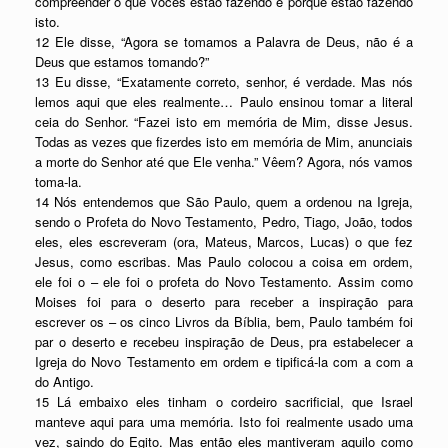
compreender o que vocês estão fazendo e porque estão fazendo
isto.
12 Ele disse, “Agora se tomamos a Palavra de Deus, não é a
Deus que estamos tomando?”
13 Eu disse, “Exatamente correto, senhor, é verdade. Mas nós
lemos aqui que eles realmente… Paulo ensinou tomar a literal
ceia do Senhor. “Fazei isto em memória de Mim, disse Jesus.
Todas as vezes que fizerdes isto em memória de Mim, anunciais
a morte do Senhor até que Ele venha.” Vêem? Agora, nós vamos
toma-la.
14 Nós entendemos que São Paulo, quem a ordenou na Igreja,
sendo o Profeta do Novo Testamento, Pedro, Tiago, João, todos
eles, eles escreveram (ora, Mateus, Marcos, Lucas) o que fez
Jesus, como escribas. Mas Paulo colocou a coisa em ordem,
ele foi o – ele foi o profeta do Novo Testamento. Assim como
Moises foi para o deserto para receber a inspiração para
escrever os – os cinco Livros da Bíblia, bem, Paulo também foi
par o deserto e recebeu inspiração de Deus, pra estabelecer a
Igreja do Novo Testamento em ordem e tipificá-la com a com a
do Antigo.
15 Lá embaixo eles tinham o cordeiro sacrificial, que Israel
manteve aqui para uma memória. Isto foi realmente usado uma
vez, saindo do Egito. Mas então eles mantiveram aquilo como