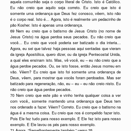
aquela comunhão seja o corpo literal de Cristo. Isto é Católico.
Eu não creio que aquilo seja correto. Eu creio que isto é
somente uma ordenança que Deus fez conosco, vêem, isto não
é o corpo real. Isto é… Agora, isto é realmente um pedacinho de
pão Kosher. Isto é apenas uma ordenança.
69 Nem eu creio que o batismo de Jesus Cristo (no nome de
Jesus Cristo) na água perdoa seus pecados. Eu não creio que
você… Eu creio que você poderia ser batizado o dia interia…
Agora, eu sei que talvez haja pessoas aqui sentadas que vieram
da igreja Apostólica, quero dizer, ou da igreja Pentecostal Unida,
a qual eles ensinam isto. Mas, vê você, eu – eu não creio que a
água perdoe pecados. Ou, se isto fosse, então Jesus morreu em
vão. Vêem? Eu creio que isto foi somente uma ordenança de
Deus, vêem, para mostrar que vocês foram perdoados. Mas ser
batizado para regeneração, não, eu – eu – eu não creio nisto. Eu
não creio que água perdoe pecados.
70 Nem creio que este pão e vinho tenha qualquer coisa a ver
com você,, somente mantendo uma ordenança que Deus tem
nos ordenado a fazer. Vêem? Correto. Eu creio que o batismo na
água é a mesma coisa. Eu creio que nos é compelido fazer isto.
Pois Ele fez tudo para nosso exemplo. E Ele fez isto para nosso
exemplo. E Ele lavou os pés para nosso exemplo.
71 Agora, “Semelhantemente também,” verso 25