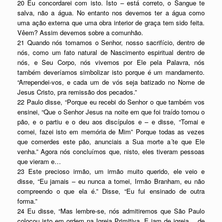
20 Eu concordarei com isto. Isto – está correto, o Sangue te
salva, não a água. No entanto nos devemos ter a água como
uma ação externa que uma obra interior de graça tem sido feita.
Vêem? Assim devemos sobre a comunhão.
21 Quando nós tomamos o Senhor, nosso sacrifício, dentro de
nós, como um fato natural de Nascimento espiritual dentro de
nós, e Seu Corpo, nós vivemos por Ele pela Palavra, nós
também deveríamos simbolizar isto porque é um mandamento.
“Arrependei-vos, e cada um de vós seja batizado no Nome de
Jesus Cristo, pra remissão dos pecados.”
22 Paulo disse, “Porque eu recebi do Senhor o que também vos
ensinei, “Que o Senhor Jesus na noite em que foi traído tomou o
pão, e o partiu e o deu aos discípulos e – e disse, “Tomai e
comei, fazei isto em memória de Mim” Porque todas as vezes
que comerdes este pão, anunciais a Sua morte a´te que Ele
venha.” Agora nós concluímos que, nisto, eles tiveram pessoas
que vieram e…
23 Este precioso irmão, um irmão muito querido, ele veio e
disse, “Eu jamais – eu nunca a tomei, Irmão Branham, eu não
compreendo o que ela é.” Disse, “Eu fui ensinado de outra
forma.”
24 Eu disse, “Mas lembre-se, nós admitiremos que São Paulo
colocou isto em ordem na Igreja Primitiva. E iam de igreja… de