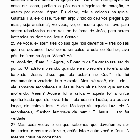
casa em casa, partiam o pão com singeleza de coração, e
assim por diante. Agora, Eu disse, “ele a colocou na igreja.
Gálatas 1:8, ele disse, “Se um anjo vindo do céu vos pregar algo
mais, seja anátema”, vê você, vê, o mesmo que os teve para
serem rebatizados outra vez no batismo de João, para serem
batizados no Nome de Jesus Cristo.”
25 Vê você, existem três coisas que nós devemos – três coisas
que nós devemos fazer como símbolos: a ceia do Senhor, lava
pés, batismo na água. Vêem? Há…
26 Você diz, “Bem, º..” Agora, o Exercito da Salvação tira isto do
ponto, “O ladrão morrendo, quando ele morreu ele não era ainda
batizado, Jesus disse que ele estaria no Céu.” Isto foi
exatamente a verdade. Isto é exato. Mas, vê você, ele – ele –
ele somente reconheceu a Jesus bem ali na hora que estava
morrendo. Vêem? Aquela foi a única – aquela foi a única
oportunidade que ele teve. Ele – ele era um ladrão, ele estava
longe, ele estava fora. E ele, tão logo viu aquela Luz, ele A
reconheceu, “Senhor, lembra-te de mim!” E Jesus… Isto foi
verdade.
27 Mas para vocês e eu que sabemos que deveríamos ser
batizados, e recusar a faze-lo, então isto é entre você e Deus. A
mesma coisa na comunhão.