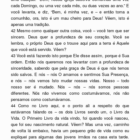
cada Domingo, ou uma vez cada mês, ou duas vezes ao ano.” E
você levanta, e diz, “Bem, é minha vez, e – e então toma a
comunhão, ora, isto é um mau cheiro para Deus! Vêem, isto é
apenas uma tradição.
42 Mesmo como qualquer outra coisa, você – você tem que ser
sincero. Deus quer a profundeza de seu coração. Você se
lembra, o próprio Deus que o trouxe aqui para a terra é Aquele
que você está servido. Vêem?
43 Você está fazendo isto porque Ele disse assim, porque é Sua
ordem. Então nós queremos nos levantar com a profundeza de
sinceridade, sabendo que pela graça de Deus é que nós temos
sido salvos. E nós – nós O amamos e sentimos Sua Presença,
e nós – nós vemos Isto mudar nossas vidas. Nosso – todo
nosso ser é mudado. Nós – nós – nós somos pessoas
diferentes. Nós não vivemos como costumávamos, nós não
pensamos como costumávamos.
44 Como no Livro aqui, e o ponto ali a respeito do que
estávamos falando os – os dois Livros sendo um, o Livro da
Vida. O Primeiro Livro da vida vindo, foi quando você nasceu,
que foi seu nascimento natural. Vêem? Mas uma vez, caminho
de volta lá embaixo, havia um pequeno grão de vida como eu
expliquei para algumas das jovens irmãos na casa esta tarde.