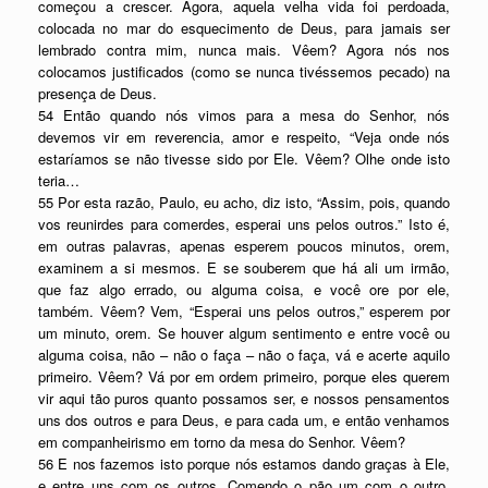
começou a crescer. Agora, aquela velha vida foi perdoada,
colocada no mar do esquecimento de Deus, para jamais ser
lembrado contra mim, nunca mais. Vêem? Agora nós nos
colocamos justificados (como se nunca tivéssemos pecado) na
presença de Deus.
54 Então quando nós vimos para a mesa do Senhor, nós
devemos vir em reverencia, amor e respeito, “Veja onde nós
estaríamos se não tivesse sido por Ele. Vêem? Olhe onde isto
teria…
55 Por esta razão, Paulo, eu acho, diz isto, “Assim, pois, quando
vos reunirdes para comerdes, esperai uns pelos outros.” Isto é,
em outras palavras, apenas esperem poucos minutos, orem,
examinem a si mesmos. E se souberem que há ali um irmão,
que faz algo errado, ou alguma coisa, e você ore por ele,
também. Vêem? Vem, “Esperai uns pelos outros,” esperem por
um minuto, orem. Se houver algum sentimento e entre você ou
alguma coisa, não – não o faça – não o faça, vá e acerte aquilo
primeiro. Vêem? Vá por em ordem primeiro, porque eles querem
vir aqui tão puros quanto possamos ser, e nossos pensamentos
uns dos outros e para Deus, e para cada um, e então venhamos
em companheirismo em torno da mesa do Senhor. Vêem?
56 E nos fazemos isto porque nós estamos dando graças à Ele,
e entre uns com os outros. Comendo o pão um com o outro,