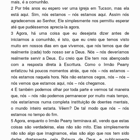
mais, é a comunhão.
2 Por três anos eu espero ver uma igreja em Tucson, mas ela
está aqui. Sim, nós estamos – nós estamos aqui. Assim nós
agradecemos ao Senhor, Ele simplesmente nos permitiu esperar
até que pudéssemos aprecia-la agora.
3 Agora, há uma coisa que eu desejaria dizer antes de
iniciarmos a comunhão, é isto, que eu creio que temos visto
muito em nossos dias em que vivemos, que nós temos que dar
realmente (cada) todo nosso ser a Deus. Nós – nós deveríamos
realmente servir a Deus. Eu creio que Ele tem nos abençoado
com a resposta direta à Escritura. Como o Irmão Pearry
enfatizou há poucos momentos atrás, que nós – nós estamos –
nós estamos naquela hora. Nós não estamos cegos, nós – nós –
nós vemos que estamos aqui, nós – nós chegamos.
4 E também podemos olhar por toda parte e vermos tal maneira
que, nós – nós não podemos permanecer por muito mais tempo,
nós estaríamos numa completa instituição de doentes mentais,
o mundo inteiro estaria. Vêem? De tal modo que nós – nós
estamos no tempo do fim.
5 Agora, enquanto o Irmão Pearry terminava ali, vendo que estas
coisas são verdadeiras, elas não são mito. Elas simplesmente
não são algo que imaginamos, elas são algo que nos tem sido
dadas diretamente pela Palavra de Deus e publicamente