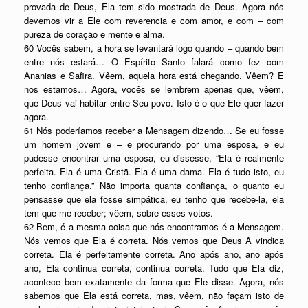
provada de Deus, Ela tem sido mostrada de Deus. Agora nós
devemos vir a Ele com reverencia e com amor, e com – com
pureza de coração e mente e alma.
60 Vocês sabem, a hora se levantará logo quando – quando bem
entre nós estará… O Espírito Santo falará como fez com
Ananias e Safira. Vêem, aquela hora está chegando. Vêem? E
nos estamos… Agora, vocês se lembrem apenas que, vêem,
que Deus vai habitar entre Seu povo. Isto é o que Ele quer fazer
agora.
61 Nós poderíamos receber a Mensagem dizendo… Se eu fosse
um homem jovem e – e procurando por uma esposa, e eu
pudesse encontrar uma esposa, eu dissesse, “Ela é realmente
perfeita. Ela é uma Cristã. Ela é uma dama. Ela é tudo isto, eu
tenho confiança.” Não importa quanta confiança, o quanto eu
pensasse que ela fosse simpática, eu tenho que recebe-la, ela
tem que me receber; vêem, sobre esses votos.
62 Bem, é a mesma coisa que nós encontramos é a Mensagem.
Nós vemos que Ela é correta. Nós vemos que Deus A vindica
correta. Ela é perfeitamente correta. Ano após ano, ano após
ano, Ela continua correta, continua correta. Tudo que Ela diz,
acontece bem exatamente da forma que Ele disse. Agora, nós
sabemos que Ela está correta, mas, vêem, não façam isto de