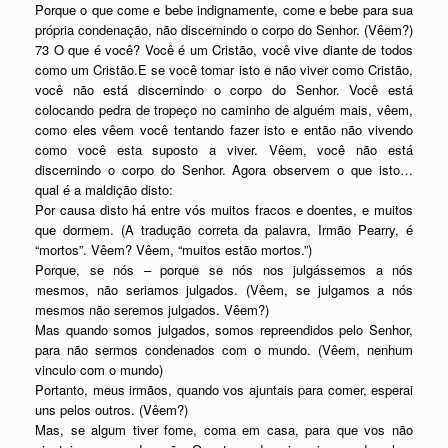
Porque o que come e bebe indignamente, come e bebe para sua
própria condenação, não discernindo o corpo do Senhor. (Vêem?)
73 O que é você? Você é um Cristão, você vive diante de todos
como um Cristão.E se você tomar isto e não viver como Cristão,
você não está discernindo o corpo do Senhor. Você está
colocando pedra de tropeço no caminho de alguém mais, vêem,
como eles vêem você tentando fazer isto e então não vivendo
como você esta suposto a viver. Vêem, você não está
discernindo o corpo do Senhor. Agora observem o que isto…
qual é a maldição disto:
Por causa disto há entre vós muitos fracos e doentes, e muitos
que dormem. (A tradução correta da palavra, Irmão Pearry, é
“mortos”. Vêem? Vêem, “muitos estão mortos.”)
Porque, se nós – porque se nós nos julgássemos a nós
mesmos, não seriamos julgados. (Vêem, se julgamos a nós
mesmos não seremos julgados. Vêem?)
Mas quando somos julgados, somos repreendidos pelo Senhor,
para não sermos condenados com o mundo. (Vêem, nenhum
vinculo com o mundo)
Portanto, meus irmãos, quando vos ajuntais para comer, esperai
uns pelos outros. (Vêem?)
Mas, se algum tiver fome, coma em casa, para que vos não