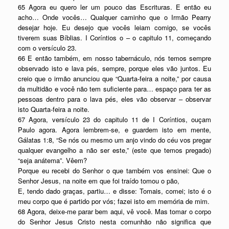
65 Agora eu quero ler um pouco das Escrituras. E então eu
acho… Onde vocês… Qualquer caminho que o Irmão Pearry
desejar hoje. Eu desejo que vocês leiam comigo, se vocês
tiverem suas Bíblias. I Coríntios o – o capitulo 11, começando
com o versículo 23.
66 E então também, em nosso tabernáculo, nós temos sempre
observado isto e lava pés, sempre, porque eles vão juntos. Eu
creio que o irmão anunciou que “Quarta-feira a noite,” por causa
da multidão e você não tem suficiente para… espaço para ter as
pessoas dentro para o lava pés, eles vão observar – observar
isto Quarta-feira a noite.
67 Agora, versículo 23 do capitulo 11 de I Coríntios, ouçam
Paulo agora. Agora lembrem-se, e guardem isto em mente,
Gálatas 1:8, “Se nós ou mesmo um anjo vindo do céu vos pregar
qualquer evangelho a não ser este,” (este que temos pregado)
“seja anátema”. Vêem?
Porque eu recebi do Senhor o que também vos ensinei: Que o
Senhor Jesus, na noite em que foi traído tomou o pão,
E, tendo dado graças, partiu… e disse: Tomais, comei; isto é o
meu corpo que é partido por vós; fazei isto em memória de mim.
68 Agora, deixe-me parar bem aqui, vê você. Mas tomar o corpo
do Senhor Jesus Cristo nesta comunhão não significa que