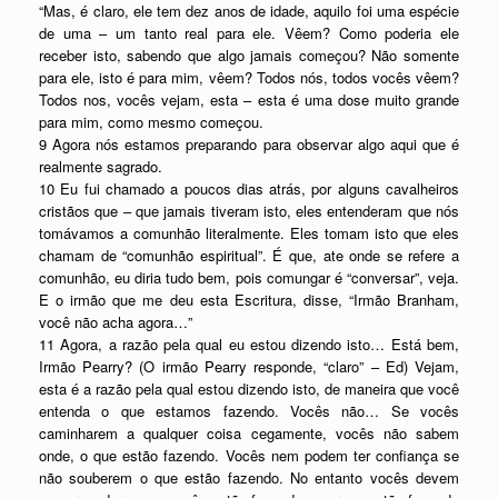
“Mas, é claro, ele tem dez anos de idade, aquilo foi uma espécie
de uma – um tanto real para ele. Vêem? Como poderia ele
receber isto, sabendo que algo jamais começou? Não somente
para ele, isto é para mim, vêem? Todos nós, todos vocês vêem?
Todos nos, vocês vejam, esta – esta é uma dose muito grande
para mim, como mesmo começou.
9 Agora nós estamos preparando para observar algo aqui que é
realmente sagrado.
10 Eu fui chamado a poucos dias atrás, por alguns cavalheiros
cristãos que – que jamais tiveram isto, eles entenderam que nós
tomávamos a comunhão literalmente. Eles tomam isto que eles
chamam de “comunhão espiritual”. É que, ate onde se refere a
comunhão, eu diria tudo bem, pois comungar é “conversar”, veja.
E o irmão que me deu esta Escritura, disse, “Irmão Branham,
você não acha agora…”
11 Agora, a razão pela qual eu estou dizendo isto… Está bem,
Irmão Pearry? (O irmão Pearry responde, “claro” – Ed) Vejam,
esta é a razão pela qual estou dizendo isto, de maneira que você
entenda o que estamos fazendo. Vocês não… Se vocês
caminharem a qualquer coisa cegamente, vocês não sabem
onde, o que estão fazendo. Vocês nem podem ter confiança se
não souberem o que estão fazendo. No entanto vocês devem