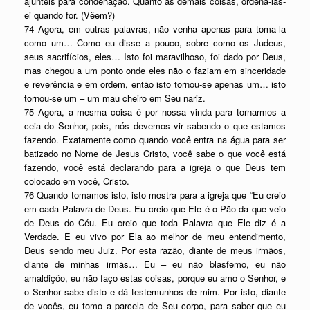
ajunteis para condenação. Quanto as demais coisas, ordena-las-
ei quando for. (Vêem?)
74 Agora, em outras palavras, não venha apenas para toma-la
como um… Como eu disse a pouco, sobre como os Judeus,
seus sacrifícios, eles… Isto foi maravilhoso, foi dado por Deus,
mas chegou a um ponto onde eles não o faziam em sinceridade
e reverência e em ordem, então isto tornou-se apenas um… isto
tornou-se um – um mau cheiro em Seu nariz.
75 Agora, a mesma coisa é por nossa vinda para tornarmos a
ceia do Senhor, pois, nós devemos vir sabendo o que estamos
fazendo. Exatamente como quando você entra na água para ser
batizado no Nome de Jesus Cristo, você sabe o que você está
fazendo, você está declarando para a igreja o que Deus tem
colocado em você, Cristo.
76 Quando tomamos isto, isto mostra para a igreja que “Eu creio
em cada Palavra de Deus. Eu creio que Ele é o Pão da que veio
de Deus do Céu. Eu creio que toda Palavra que Ele diz é a
Verdade. E eu vivo por Ela ao melhor de meu entendimento,
Deus sendo meu Juiz. Por esta razão, diante de meus irmãos,
diante de minhas irmãs… Eu – eu não blasfemo, eu não
amaldiçôo, eu não faço estas coisas, porque eu amo o Senhor, e
o Senhor sabe disto e dá testemunhos de mim. Por isto, diante
de vocês, eu tomo a parcela de Seu corpo, para saber que eu