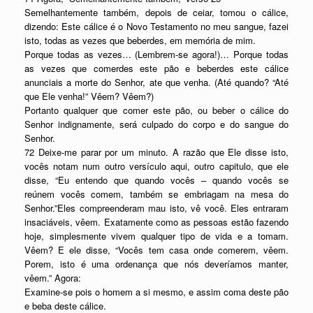
Semelhantemente também, depois de ceiar, tomou o cálice,
dizendo: Este cálice é o Novo Testamento no meu sangue, fazei
isto, todas as vezes que beberdes, em memória de mim.
Porque todas as vezes… (Lembrem-se agora!)… Porque todas
as vezes que comerdes este pão e beberdes este cálice
anunciais a morte do Senhor, ate que venha. (Até quando? “Até
que Ele venha!” Vêem? Vêem?)
Portanto qualquer que comer este pão, ou beber o cálice do
Senhor indignamente, será culpado do corpo e do sangue do
Senhor.
72 Deixe-me parar por um minuto. A razão que Ele disse isto,
vocês notam num outro versículo aqui, outro capitulo, que ele
disse, “Eu entendo que quando vocês – quando vocês se
reúnem vocês comem, também se embriagam na mesa do
Senhor.”Eles compreenderam mau isto, vê você. Eles entraram
insaciáveis, vêem. Exatamente como as pessoas estão fazendo
hoje, simplesmente vivem qualquer tipo de vida e a tomam.
Vêem? E ele disse, “Vocês tem casa onde comerem, vêem.
Porem, isto é uma ordenança que nós deveríamos manter,
vêem.” Agora:
Examine-se pois o homem a si mesmo, e assim coma deste pão
e beba deste cálice.