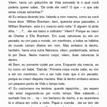
Vêem, havia um grãozinho de Vida semeado lá o qual você
poderia querer saber, “De onde ele veio? O que – o que são
estas coisas estranhas?”
45 Eu estava dizendo isto, falando a mim mesmo, como se você
fosse dizer, “Willian Branham, bem, quarenta anos passados, o
William Branham, este é o mesmo está noite.” E alguém lá atrás
diria, “ …?… ele era baixo e ordinário.” Vêem? Porque eu nasci
de Charles e Ella Branham. Em suas naturezas eu era um
pecador, eu vim para o mundo, um mentiroso, e todos os hábitos
do mundo caíram diretos em mim. Mas embaixo lá dentro,
também, havia uma outra Natureza, vêem, predestinada, estava
lá por Deus. Neste mesmo corpo, vêem, duas naturezas lá
dentro.
46 Bem, eu somente cuidei por uma. Enquanto ela crescia, eu
fui como um bebê, “Dad-da.” Primeira coisa vocês sabe, eu vim
a ser um mentiroso, vim a ser tudo mais que é um pecador,
porque eu cresci daquela maneira. Mas lá dentro embaixo estava
um pequeno ponto de Vida o tempo todo.
47 Eu costumava me lembrar, quando rapazinho… (eu espero
não estar segurando-os por muito tempo. Mas sabendo…)
sentado fora no … no – mo barranco do riacho, e eu assentava
lá e olhava em volta a noite. Papai e mamãe , ele se tem ido