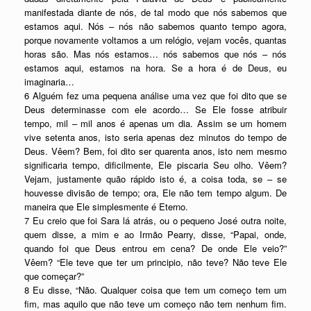
manifestada diante de nós, de tal modo que nós sabemos que
estamos aqui. Nós – nós não sabemos quanto tempo agora,
porque novamente voltamos a um relógio, vejam vocês, quantas
horas são. Mas nós estamos… nós sabemos que nós – nós
estamos aqui, estamos na hora. Se a hora é de Deus, eu
imaginaria…
6 Alguém fez uma pequena análise uma vez que foi dito que se
Deus determinasse com ele acordo… Se Ele fosse atribuir
tempo, mil – mil anos é apenas um dia. Assim se um homem
vive setenta anos, isto seria apenas dez minutos do tempo de
Deus. Vêem? Bem, foi dito ser quarenta anos, isto nem mesmo
significaria tempo, dificilmente, Ele piscaria Seu olho. Vêem?
Vejam, justamente quão rápido isto é, a coisa toda, se – se
houvesse divisão de tempo; ora, Ele não tem tempo algum. De
maneira que Ele simplesmente é Eterno.
7 Eu creio que foi Sara lá atrás, ou o pequeno José outra noite,
quem disse, a mim e ao Irmão Pearry, disse, “Papai, onde,
quando foi que Deus entrou em cena? De onde Ele veio?”
Vêem? “Ele teve que ter um principio, não teve? Não teve Ele
que começar?”
8 Eu disse, “Não. Qualquer coisa que tem um começo tem um
fim, mas aquilo que não teve um começo não tem nenhum fim.