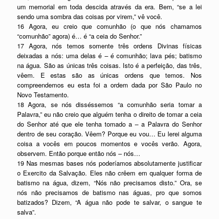
um memorial em toda descida através da era. Bem, “se a lei
sendo uma sombra das coisas por virem,” vê você.
16 Agora, eu creio que comunhão (o que nós chamamos
“comunhão” agora) é… é “a ceia do Senhor.”
17 Agora, nós temos somente três ordens Divinas físicas
deixadas a nós: uma delas é – é comunhão; lava pés; batismo
na água. São as únicas três coisas. Isto é a perfeição, das três,
vêem. E estas são as únicas ordens que temos. Nos
compreendemos eu esta foi a ordem dada por São Paulo no
Novo Testamento.
18 Agora, se nós disséssemos “a comunhão seria tomar a
Palavra,” eu não creio que alguém tenha o direito de tomar a ceia
do Senhor até que ele tenha tomado a – a Palavra do Senhor
dentro de seu coração. Vêem? Porque eu vou… Eu lerei alguma
coisa a vocês em poucos momentos e vocês verão. Agora,
observem. Então porque então nós – nós…
19 Nas mesmas bases nós poderíamos absolutamente justificar
o Exercito da Salvação. Eles não crêem em qualquer forma de
batismo na água, dizem, “Nós não precisamos disto.” Ora, se
nós não precisamos de batismo nas águas, pro que somos
batizados? Dizem, “A água não pode te salvar, o sangue te
salva”.