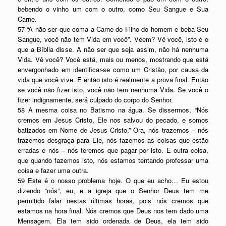
bebendo o vinho um com o outro, como Seu Sangue e Sua
Carne.
57 “A não ser que coma a Carne do Filho do homem e beba Seu
Sangue, você não tem Vida em você”. Vêem? Vê você, isto é o
que a Bíblia disse. A não ser que seja assim, não há nenhuma
Vida. Vê você? Você está, mais ou menos, mostrando que está
envergonhado em identificar-se como um Cristão, por causa da
vida que você vive. E então isto é realmente a prova final. Então
se você não fizer isto, você não tem nenhuma Vida. Se você o
fizer indignamente, será culpado do corpo do Senhor.
58 A mesma coisa no Batismo na água. Se dissermos, “Nós
cremos em Jesus Cristo, Ele nos salvou do pecado, e somos
batizados em Nome de Jesus Cristo,” Ora, nós trazemos – nós
trazemos desgraça para Ele, nós fazemos as coisas que estão
erradas e nós – nós teremos que pagar por isto. E outra coisa,
que quando fazemos isto, nós estamos tentando professar uma
coisa e fazer uma outra.
59 Este é o nosso problema hoje. O que eu acho… Eu estou
dizendo “nós”, eu, e a igreja que o Senhor Deus tem me
permitido falar nestas últimas horas, pois nós cremos que
estamos na hora final. Nós cremos que Deus nos tem dado uma
Mensagem. Ela tem sido ordenada de Deus, ela tem sido