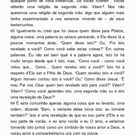
qualquer ponto de vista intelectual. Se vocês fizerem , vocês
obterão uma religião de segunda mão. Vêem? Nós não
queremos uma religião de segunda mão, algo que alguém mais
tenha experimentado e nos estamos vivendo de – de seus
testemunhos.
63 Igualmente eu creio que foi Jesus quem disse para Pilatos,
alguma coisa, uma palavra eu estava pensando, e Ele disse lá a
poucos momentos atrás, “Quem disse isto?” Ou, “Foi isto
revelado a você? Como você sabe estas coisas?” Em outras
palavras. Eu não sei bem qual é a palavra agora, isto foi há
muito tempo desde que li isto, mas, “Como você – como você
notou que… Como… Quem revelou isto a você?” Isto foi a
respeito d’Ele ser o Filho de Deus. “Quem revelou isto a você?
Algum homem contou isto a você? Ou,” Como disse Jesus, “É
meu Pai nos Céus quem tem revelado isto para você?” Vêem?
Vêem? “Como você aprendeu isto, uma segunda mão ou é isto
uma revelação de Deus?”
64 É esta comunhão apenas alguma coisa que eu levanto, uma
ordem, dizendo “Bem, o restante deles toma isto, eu tomarei
também?” Isto é uma revelação de que eu sou parte d”Ele e eu
sou parte de vocês, e eu amo vocês e eu O amo, e estamos
tomando isto juntos como um símbolo de nosso amor a Deus, e
nosso amor e companheirismo uns com os outros.