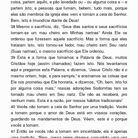
coisa, partem aquilo, e pão levedado ou – ou alguma coisa e – e
partem isto; e pessoas que fumam, bebem, tudo mais, porque
eles são membros da igreja eles vem e tomam a ceia do Senhor.
Bem, isto é imundície diante de Deus!
38 Mesmo o sacrifício, diz, “Seus dias santos e seus sacrifícios
tornam-se um mau cheiro em Minhas narinas” Ainda Ele os
ordenou que fizessem aquele sacrifício. Mas a forma que eles
trataram isto, isto tornou-se fedor, mau cheiro sem Seu nariz
(Suas narinas), o mesmo sacrifício que Ele ordenou.
39 Esta é a forma que tomamos a Palavra de Deus, muitos
Cristãos hoje (assim chamados) fazem isto. Nós levantamos
aqui e pregamos esta Palavra, e dizemos, “Jesus Cristo não é o
mesmo ontem, hoje, e para sempre,” e ensinamos as coisas que
Ele nos prometeu que Ele honraria, e dizemos, “Oh, bem, isto foi
por alguma coisa mais,” nossas adorações Sodomitas tem se
tornado mau cheiro em Seu nariz. Ele não as receberá, pro
nenhum meio. Esta é a razão, por nossos hábitos tradicionais!
40 Vocês não tomem a ceia do Senhor por uma tradição. Vocês
a tomem porque o amor de Deus está em vossos corações,
guardando os mandamentos de Deus. Vêem, este é o porque
vocês a tomam.
41 Então se vocês não a tomam em sinceridade, ela é apenas
uma tradição. “Bem, nossa igreja observa comunhão uma vez