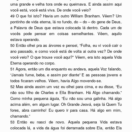
uma grande e velha tora onde eu queimava. E ainda assim aqui
você está, você está viva. De onde você veio?
49 O que foi isto? Havia um outro William Branham. Vêem? Um
pontinho de vida eterna, lá no fundo, do – do – do gene de Deus,
a Palavra de Deus que estava colocada lá dentro. Cada um de
vocês pode pensar em coisas semelhantes. Vêem, aquilo
estava operando.
50 Então olhei pra as árvores e pensei, “Folha, eu vi você cair o
ano passado, e como você está de volta ai outra vez? De onde
você veio? O que trouxe você aqui?” Vêem, era isto aquela Vida
Eterna operando no corpo.
51 Agora, então um dia enquanto eu andava, aquela Voz falando,
“Jamais fume, beba, e assim por diante” E as pessoas jovens e
todos ficaram velhos. Vêem, havia Algo movendo-se.
52 Mas ainda assim um vez eu olhei para cima, e eu disse, “Eu
não sou filho de Charles e Ella Branham. Há Algo chamando.”
Como minha pequena águia, “Eu não sou uma galinha. Há algo
acima além, em algum lugar. Oh Grande Jeová, seja lá Quem Tu
fores, abra caminho! Eu quero ir para casa. Há algo em mim,
chamando.”
53 Então eu nasci de novo. Aquela pequena Vida estava
colocada lá, a vida da água foi derramada sobre Ela, então Ela