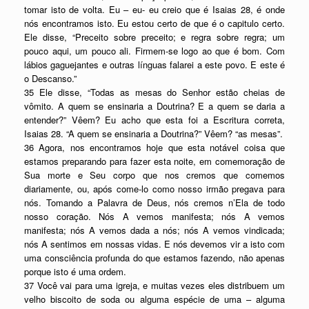
tomar isto de volta. Eu – eu- eu creio que é Isaias 28, é onde
nós encontramos isto. Eu estou certo de que é o capitulo certo.
Ele disse, “Preceito sobre preceito; e regra sobre regra; um
pouco aqui, um pouco ali. Firmem-se logo ao que é bom. Com
lábios gaguejantes e outras línguas falarei a este povo. E este é
o Descanso.”
35 Ele disse, “Todas as mesas do Senhor estão cheias de
vômito. A quem se ensinaria a Doutrina? E a quem se daria a
entender?” Vêem? Eu acho que esta foi a Escritura correta,
Isaias 28. “A quem se ensinaria a Doutrina?” Vêem? “as mesas”.
36 Agora, nos encontramos hoje que esta notável coisa que
estamos preparando para fazer esta noite, em comemoração de
Sua morte e Seu corpo que nos cremos que comemos
diariamente, ou, após come-lo como nosso irmão pregava para
nós. Tomando a Palavra de Deus, nós cremos n’Ela de todo
nosso coração. Nós A vemos manifesta; nós A vemos
manifesta; nós A vemos dada a nós; nós A vemos vindicada;
nós A sentimos em nossas vidas. E nós devemos vir a isto com
uma consciência profunda do que estamos fazendo, não apenas
porque isto é uma ordem.
37 Você vai para uma igreja, e muitas vezes eles distribuem um
velho biscoito de soda ou alguma espécie de uma – alguma