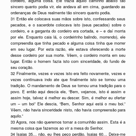
cordeiro, alguma coisa. Ele trazia aquilo caminho abaixo tão
sincero quanto podia vir, ele andava ali em cima, guardando as
ordenanças de Deus realmente tão sincero quanto podia.
31 Então ele colocava suas mãos sobre isto, confessando seus
pecados, e o sacerdote colocava isto (seus pecados) sobre o
cordeiro, e a garganta do cordeiro era cortada, e – e daí morria
por ele. Enquanto caia lá, o cordeirinho balindo, morrendo), ele
compreendia que tinha pecado e alguma coisa tinha que morrer
em seu lugar. Por esta razão, ele estava oferecendo a morte
desse cordeiro por sua morte. Vêem, o cordeiro morria em seu
lugar. Então o homem fazia isto com sinceridade, do fundo de
seu coração.
32 Finalmente, vezes e vezes isto era feito novamente, vezes e
vezes continuava indo ate que finalmente isto se tornou uma
tradição. O mandamento de Deus se tornou uma tradição para o
povo. E então aqui descia ele, “Bem, vejamos, isto é assim e
assim hoje, talvez é melhor eu descer. Sim, é melhor eu ofertar
um – um boi” Ele descia, “Bem, Senhor aqui está o meu boi.”
Vêem, não havia sinceridade nisto, não havia compreensão para
aquilo.”
33 Agora, nos não queremos tomar a comunhão assim. Esta é a
mesma coisa que fazemos ao vir a mesa do Senhor.
34 Isaias 35… não, eu lhes peço perdão, Isaias 60… Deixe-me