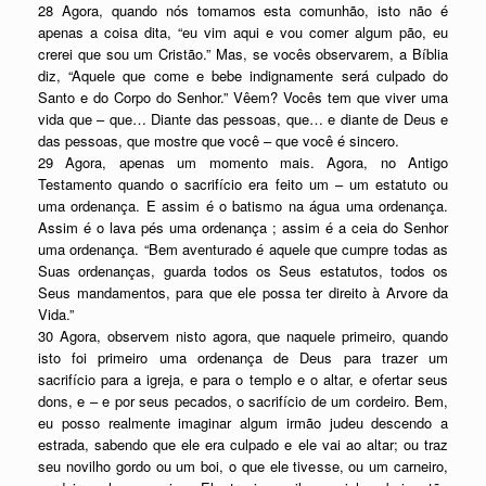
28 Agora, quando nós tomamos esta comunhão, isto não é
apenas a coisa dita, “eu vim aqui e vou comer algum pão, eu
crerei que sou um Cristão.” Mas, se vocês observarem, a Bíblia
diz, “Aquele que come e bebe indignamente será culpado do
Santo e do Corpo do Senhor.” Vêem? Vocês tem que viver uma
vida que – que… Diante das pessoas, que… e diante de Deus e
das pessoas, que mostre que você – que você é sincero.
29 Agora, apenas um momento mais. Agora, no Antigo
Testamento quando o sacrifício era feito um – um estatuto ou
uma ordenança. E assim é o batismo na água uma ordenança.
Assim é o lava pés uma ordenança ; assim é a ceia do Senhor
uma ordenança. “Bem aventurado é aquele que cumpre todas as
Suas ordenanças, guarda todos os Seus estatutos, todos os
Seus mandamentos, para que ele possa ter direito à Arvore da
Vida.”
30 Agora, observem nisto agora, que naquele primeiro, quando
isto foi primeiro uma ordenança de Deus para trazer um
sacrifício para a igreja, e para o templo e o altar, e ofertar seus
dons, e – e por seus pecados, o sacrifício de um cordeiro. Bem,
eu posso realmente imaginar algum irmão judeu descendo a
estrada, sabendo que ele era culpado e ele vai ao altar; ou traz
seu novilho gordo ou um boi, o que ele tivesse, ou um carneiro,