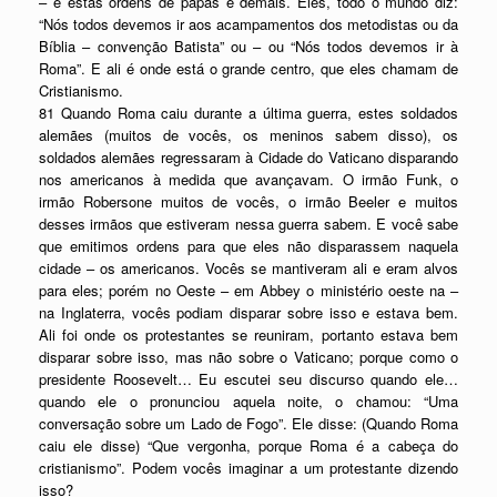
– e estas ordens de papas e demais. Eles, todo o mundo diz:
“Nós todos devemos ir aos acampamentos dos metodistas ou da
Bíblia – convenção Batista” ou – ou “Nós todos devemos ir à
Roma”. E ali é onde está o grande centro, que eles chamam de
Cristianismo.
81 Quando Roma caiu durante a última guerra, estes soldados
alemães (muitos de vocês, os meninos sabem disso), os
soldados alemães regressaram à Cidade do Vaticano disparando
nos americanos à medida que avançavam. O irmão Funk, o
irmão Robersone muitos de vocês, o irmão Beeler e muitos
desses irmãos que estiveram nessa guerra sabem. E você sabe
que emitimos ordens para que eles não disparassem naquela
cidade – os americanos. Vocês se mantiveram ali e eram alvos
para eles; porém no Oeste – em Abbey o ministério oeste na –
na Inglaterra, vocês podiam disparar sobre isso e estava bem.
Ali foi onde os protestantes se reuniram, portanto estava bem
disparar sobre isso, mas não sobre o Vaticano; porque como o
presidente Roosevelt… Eu escutei seu discurso quando ele…
quando ele o pronunciou aquela noite, o chamou: “Uma
conversação sobre um Lado de Fogo”. Ele disse: (Quando Roma
caiu ele disse) “Que vergonha, porque Roma é a cabeça do
cristianismo”. Podem vocês imaginar a um protestante dizendo
isso?