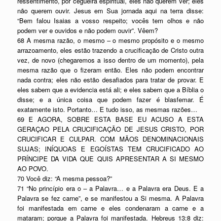
ressentimento, por cegueira espiritual, eles não querem ver; eles
não querem ouvir. Jesus em Sua jornada aqui na terra disse:
“Bem falou Isaias a vosso respeito; vocês tem olhos e não
podem ver e ouvidos e não podem ouvir”. Vêem?
68 A mesma razão, o mesmo – o mesmo propósito e o mesmo
arrazoamento, eles estão trazendo a crucificação de Cristo outra
vez, de novo (chegaremos a isso dentro de um momento), pela
mesma razão que o fizeram então. Eles não podem encontrar
nada contra; eles não estão desafiados para tratar de provar. E
eles sabem que a evidencia está ali; e eles sabem que a Bíblia o
disse; e a única coisa que podem fazer é blasfemar. É
exatamente isto. Portanto… E tudo isso, as mesmas razões…
69 E AGORA, SOBRE ESTA BASE EU ACUSO A ESTA
GERAÇAO PELA CRUCIFICAÇÃO DE JESUS CRISTO, POR
CRUCIFICAR E CULPAR. COM MÃOS DENOMINACIONAIS
SUJAS; INÍQUOAS E EGOÍSTAS TEM CRUCIFICADO AO
PRÍNCIPE DA VIDA QUE QUIS APRESENTAR A SI MESMO
AO POVO.
70 Você diz: “A mesma pessoa?”
71 “No princípio era o – a Palavra… e a Palavra era Deus. E a
Palavra se fez carne”, e se manifestou a Si mesma. A Palavra
foi manifestada em carne e eles condenaram a carne e a
mataram; porque a Palavra foi manifestada. Hebreus 13:8 diz: