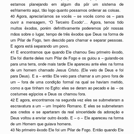
estamos planejando em algum dia pôr um sistema de
esfriamento aqui, tão logo quanto possamos ordenar as coisas.
40 Agora, apreciaríamos se vocês – se vocês como os – para
ouvir a mensagem, “O Terceiro Êxodo”… Agora, temos tido
muitos êxodos, porém definitivamente poderemos pôr nossas
mãos sobre o lugar, tempo de três êxodos que Deus na forma de
um Pilar de Fogo, tem descido para chamar e separar pessoas.
E agora está separando um povo.
41 E encontramos que quando Ele chamou Seu primeiro êxodo,
Ele foi diante deles num Pilar de Fogo e os guiou a – guiando-os
para uma terra, onde mais tarde Ele apareceu ante eles na forma
de um homem chamado Jesus Cristo. (Ele veio de Deus e foi
para Deus). E a – então Ele veio para chamar a um povo fora de
um – fora de uma condição formal na qual se haviam metido,
como a que tinham no Egito: eles se deram ao pecado e às – os
costumes egípcios e Deus os chamou fora.
42 E agora, encontramos na segunda vez eles se submeteram a
escravatura a um – um Império Romano. E eles se submeteram
aos credos e se apartaram da real sinceridade da adoração e
Deus voltou a enviar outro êxodo. E – o – Ele apareceu na forma
de um Homem que guiava homens.
43 No primeiro êxodo Ele foi um Pilar de Fogo. Então quando Ele