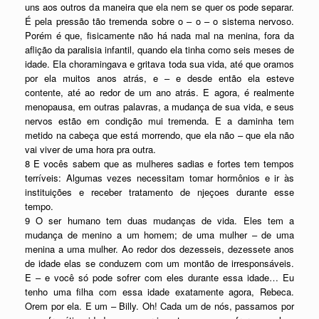
uns aos outros da maneira que ela nem se quer os pode separar.
É pela pressão tão tremenda sobre o – o – o sistema nervoso.
Porém é que, fisicamente não há nada mal na menina, fora da
aflição da paralisia infantil, quando ela tinha como seis meses de
idade. Ela choramingava e gritava toda sua vida, até que oramos
por ela muitos anos atrás, e – e desde então ela esteve
contente, até ao redor de um ano atrás. E agora, é realmente
menopausa, em outras palavras, a mudança de sua vida, e seus
nervos estão em condição mui tremenda. E a daminha tem
metido na cabeça que está morrendo, que ela não – que ela não
vai viver de uma hora pra outra.
8 E vocês sabem que as mulheres sadias e fortes tem tempos
terríveis: Algumas vezes necessitam tomar hormônios e ir às
instituições e receber tratamento de njeçoes durante esse
tempo.
9 O ser humano tem duas mudanças de vida. Eles tem a
mudança de menino a um homem; de uma mulher – de uma
menina a uma mulher. Ao redor dos dezesseis, dezessete anos
de idade elas se conduzem com um montão de irresponsáveis.
E – e você só pode sofrer com eles durante essa idade… Eu
tenho uma filha com essa idade exatamente agora, Rebeca.
Orem por ela. E um – Billy. Oh! Cada um de nós, passamos por