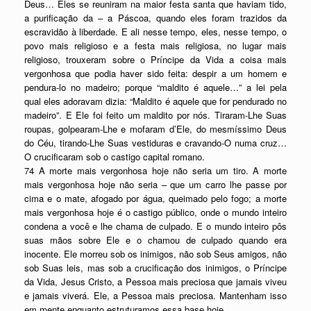
Deus… Eles se reuniram na maior festa santa que haviam tido,
a purificação da – a Páscoa, quando eles foram trazidos da
escravidão à liberdade. E ali nesse tempo, eles, nesse tempo, o
povo mais religioso e a festa mais religiosa, no lugar mais
religioso, trouxeram sobre o Príncipe da Vida a coisa mais
vergonhosa que podia haver sido feita: despir a um homem e
pendura-lo no madeiro; porque “maldito é aquele…” a lei pela
qual eles adoravam dizia: “Maldito é aquele que for pendurado no
madeiro”. E Ele foi feito um maldito por nós. Tiraram-Lhe Suas
roupas, golpearam-Lhe e mofaram d’Ele, do mesmíssimo Deus
do Céu, tirando-Lhe Suas vestiduras e cravando-O numa cruz…
O crucificaram sob o castigo capital romano.
74 A morte mais vergonhosa hoje não seria um tiro. A morte
mais vergonhosa hoje não seria – que um carro lhe passe por
cima e o mate, afogado por água, queimado pelo fogo; a morte
mais vergonhosa hoje é o castigo público, onde o mundo inteiro
condena a você e lhe chama de culpado. E o mundo inteiro pôs
suas mãos sobre Ele e o chamou de culpado quando era
inocente. Ele morreu sob os inimigos, não sob Seus amigos, não
sob Suas leis, mas sob a crucificação dos inimigos, o Príncipe
da Vida, Jesus Cristo, a Pessoa mais preciosa que jamais viveu
e jamais viverá. Ele, a Pessoa mais preciosa. Mantenham isso
em mente enquanto estruturamos essa base hoje.