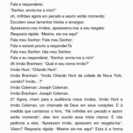
Fala e responderei:
“Senhor, envia-me a mim!”
oh, milhões agora em pecado e assim estão morrendo;
Escutem seus lamentos tristes e amargos:
Apressemo-nos irmãos, apressemo-nos a seu resgate;
Resposta rápida: “Mestre, eis-me aqui!”
Fala meu Senhor; Fala meu Senhor;
Fala e estarei pronto a responder-Te
Fala meu Senhor; fala meu Senhor;
Fala e eu responderei, “Senhor, envia-me a mim”
26 Irmão Branham: “Qual é seu nome irmão?”
Irmão Hunt: “Orlando Hunt”.
Irmão Branham: “Irmão Orlando Hunt da cidade de Nova York,
correto? Irmão…?”
Irmão Coleman: Joseph Coleman.
Irmão Branham: Joseph Coleman.
27 Agora, virem para a audiência meus irmãos. Irmão Hunt e
irmão Coleman, um chamado de Deus em seus corações. E à
medida que cantamos o hino, “Há milhões em pecado e assim
estão morrendo”, eles tem ouvido esse triste clamor. E nós
pedimos a eles, “Apressem irmão, apressem em resgata-los”.
Vêem? Resposta rápida: “Mestre eis-me aqui!” Esta é a forma