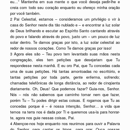
eu…” Mantenha em sua mente o que você deseja pedir-lhe e
creia com todo seu coração enquanto eu ofereço minha oração
por você também.
2 Pai Celestial, estamos – consideramos um privilégio o vir à
casa do Senhor neste dia tão nublado e – e encontrar a luz solar
de Deus brilhando e escutar ao Espírito Santo cantando através
do povo e falando através do povo, justo um – um pouco de luz
solar dentro. Te damos graças por isto, a luz solar celestial ao
redor de nossos corações. Como Te damos graças por isso!
3 Agora eles são – Teu povo tem levantado suas mãos nesta
congregação, eles tem petições que desejariam que Tu
respondesse nesta manhã. E eu oro Pai, que Tu concedas cada
uma de suas petições. Há tantas amontoadas no escritório, e
tantas petições por toda parte, gente enferma, sofrendo;
chamadas telefônicas de longa distância, ao redor de cinqüenta
diariamente. Oh, Deus! Que podemos fazer? Guia-nos, Senhor.
Nós – nós não sabemos que caminho tomar nem que fazer,
porém Tu – Tu podes dirigir estas coisas. E rogamos que Tu as
concedas porque é – é nossa intenção, Senhor… a vida que
temos na terra nos é dada por Ti e queremos usa-la para honrar-
te, agora nos guie nessas coisas, Pai.
4 Abençoe-nos hoje enquanto nos reunimos para ouvir a Palavra
do Senhor, para cantar os hinos, para orar. Ouça nossas