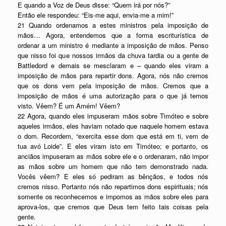
E quando a Voz de Deus disse: “Quem irá por nós?”
Então ele respondeu: “Eis-me aqui, envia-me a mim!”
21 Quando ordenamos a estes ministros pela imposição de
mãos… Agora, entendemos que a forma escriturística de
ordenar a um ministro é mediante a imposição de mãos. Penso
que nisso foi que nossos irmãos da chuva tardia ou a gente de
Battledord e demais se mesclaram e – quando eles viram a
imposição de mãos para repartir dons. Agora, nós não cremos
que os dons vem pela imposição de mãos. Cremos que a
imposição de mãos é uma autorização para o que já temos
visto. Vêem? É um Amém! Vêem?
22 Agora, quando eles impuseram mãos sobre Timóteo e sobre
aqueles irmãos, eles haviam notado que naquele homem estava
o dom. Recordem, “exercita esse dom que está em ti, vem de
tua avó Loide”. E eles viram isto em Timóteo; e portanto, os
anciãos impuseram as mãos sobre ele e o ordenaram, não impor
as mãos sobre um homem que não tem demonstrado nada.
Vocês vêem? E eles só pediram as bênçãos, e todos nós
cremos nisso. Portanto nós não repartimos dons espirituais; nós
somente os reconhecemos e impomos as mãos sobre eles para
aprova-los, que cremos que Deus tem feito tais coisas pela
gente.