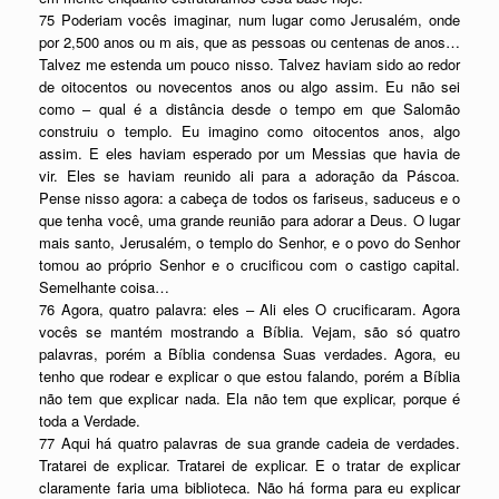
75 Poderiam vocês imaginar, num lugar como Jerusalém, onde
por 2,500 anos ou m ais, que as pessoas ou centenas de anos…
Talvez me estenda um pouco nisso. Talvez haviam sido ao redor
de oitocentos ou novecentos anos ou algo assim. Eu não sei
como – qual é a distância desde o tempo em que Salomão
construiu o templo. Eu imagino como oitocentos anos, algo
assim. E eles haviam esperado por um Messias que havia de
vir. Eles se haviam reunido ali para a adoração da Páscoa.
Pense nisso agora: a cabeça de todos os fariseus, saduceus e o
que tenha você, uma grande reunião para adorar a Deus. O lugar
mais santo, Jerusalém, o templo do Senhor, e o povo do Senhor
tomou ao próprio Senhor e o crucificou com o castigo capital.
Semelhante coisa…
76 Agora, quatro palavra: eles – Ali eles O crucificaram. Agora
vocês se mantém mostrando a Bíblia. Vejam, são só quatro
palavras, porém a Bíblia condensa Suas verdades. Agora, eu
tenho que rodear e explicar o que estou falando, porém a Bíblia
não tem que explicar nada. Ela não tem que explicar, porque é
toda a Verdade.
77 Aqui há quatro palavras de sua grande cadeia de verdades.
Tratarei de explicar. Tratarei de explicar. E o tratar de explicar
claramente faria uma biblioteca. Não há forma para eu explicar