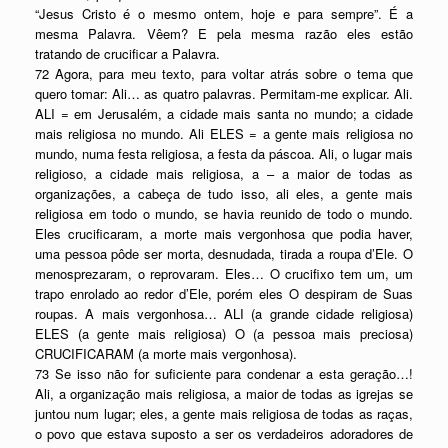
“Jesus Cristo é o mesmo ontem, hoje e para sempre”. É a
mesma Palavra. Vêem? E pela mesma razão eles estão
tratando de crucificar a Palavra.
72 Agora, para meu texto, para voltar atrás sobre o tema que
quero tomar: Ali… as quatro palavras. Permitam-me explicar. Ali.
ALI = em Jerusalém, a cidade mais santa no mundo; a cidade
mais religiosa no mundo. Ali ELES = a gente mais religiosa no
mundo, numa festa religiosa, a festa da páscoa. Ali, o lugar mais
religioso, a cidade mais religiosa, a – a maior de todas as
organizações, a cabeça de tudo isso, ali eles, a gente mais
religiosa em todo o mundo, se havia reunido de todo o mundo.
Eles crucificaram, a morte mais vergonhosa que podia haver,
uma pessoa pôde ser morta, desnudada, tirada a roupa d’Ele. O
menosprezaram, o reprovaram. Eles… O crucifixo tem um, um
trapo enrolado ao redor d’Ele, porém eles O despiram de Suas
roupas. A mais vergonhosa… ALI (a grande cidade religiosa)
ELES (a gente mais religiosa) O (a pessoa mais preciosa)
CRUCIFICARAM (a morte mais vergonhosa).
73 Se isso não for suficiente para condenar a esta geração…!
Ali, a organização mais religiosa, a maior de todas as igrejas se
juntou num lugar; eles, a gente mais religiosa de todas as raças,
o povo que estava suposto a ser os verdadeiros adoradores de