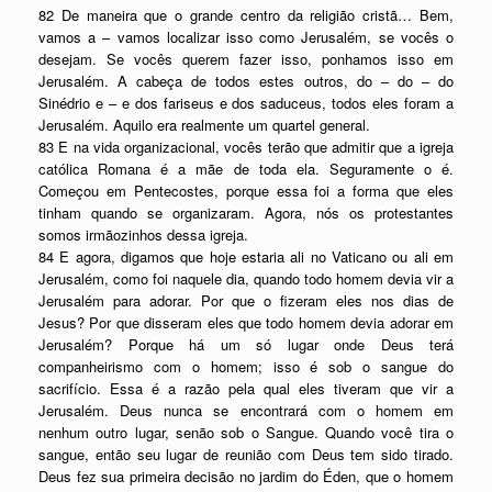
82 De maneira que o grande centro da religião cristã… Bem,
vamos a – vamos localizar isso como Jerusalém, se vocês o
desejam. Se vocês querem fazer isso, ponhamos isso em
Jerusalém. A cabeça de todos estes outros, do – do – do
Sinédrio e – e dos fariseus e dos saduceus, todos eles foram a
Jerusalém. Aquilo era realmente um quartel general.
83 E na vida organizacional, vocês terão que admitir que a igreja
católica Romana é a mãe de toda ela. Seguramente o é.
Começou em Pentecostes, porque essa foi a forma que eles
tinham quando se organizaram. Agora, nós os protestantes
somos irmãozinhos dessa igreja.
84 E agora, digamos que hoje estaria ali no Vaticano ou ali em
Jerusalém, como foi naquele dia, quando todo homem devia vir a
Jerusalém para adorar. Por que o fizeram eles nos dias de
Jesus? Por que disseram eles que todo homem devia adorar em
Jerusalém? Porque há um só lugar onde Deus terá
companheirismo com o homem; isso é sob o sangue do
sacrifício. Essa é a razão pela qual eles tiveram que vir a
Jerusalém. Deus nunca se encontrará com o homem em
nenhum outro lugar, senão sob o Sangue. Quando você tira o
sangue, então seu lugar de reunião com Deus tem sido tirado.
Deus fez sua primeira decisão no jardim do Éden, que o homem