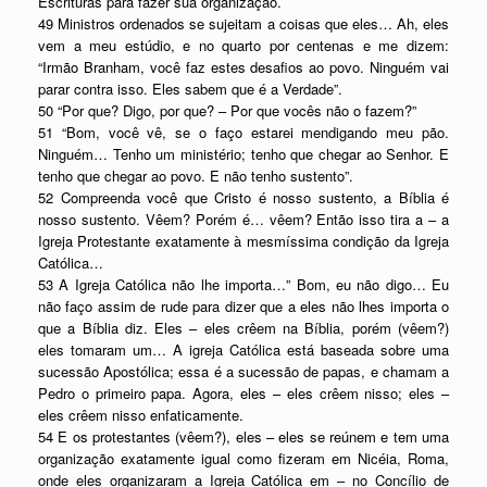
Escrituras para fazer sua organização.
49 Ministros ordenados se sujeitam a coisas que eles… Ah, eles
vem a meu estúdio, e no quarto por centenas e me dizem:
“Irmão Branham, você faz estes desafios ao povo. Ninguém vai
parar contra isso. Eles sabem que é a Verdade”.
50 “Por que? Digo, por que? – Por que vocês não o fazem?”
51 “Bom, você vê, se o faço estarei mendigando meu pão.
Ninguém… Tenho um ministério; tenho que chegar ao Senhor. E
tenho que chegar ao povo. E não tenho sustento”.
52 Compreenda você que Cristo é nosso sustento, a Bíblia é
nosso sustento. Vêem? Porém é… vêem? Então isso tira a – a
Igreja Protestante exatamente à mesmíssima condição da Igreja
Católica…
53 A Igreja Católica não lhe importa…” Bom, eu não digo… Eu
não faço assim de rude para dizer que a eles não lhes importa o
que a Bíblia diz. Eles – eles crêem na Bíblia, porém (vêem?)
eles tomaram um… A igreja Católica está baseada sobre uma
sucessão Apostólica; essa é a sucessão de papas, e chamam a
Pedro o primeiro papa. Agora, eles – eles crêem nisso; eles –
eles crêem nisso enfaticamente.
54 E os protestantes (vêem?), eles – eles se reúnem e tem uma
organização exatamente igual como fizeram em Nicéia, Roma,
onde eles organizaram a Igreja Católica em – no Concílio de