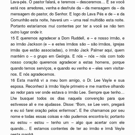
Lava-pés. O pastor falará, e teremos – desceremos… E se você
está nos arredores, venha e desfrute da – da mensagem da – da
mensagem do pastor, do Senhor. E logo do Lava Pés e de – e da
Comunhão esta noite, haverá um – uma real multidão esta noite.
Portanto estaríamos mui contentes por ter a você se não tem
outro lugar onde ir.
15 E queremos agradecer a Dom Ruddell, e – e nosso irmão, e
ao irmão Jackson (e – e estes irmãos são – são irmãos, igrejas
irmãs que estão associadas), o irmão Jack Palmer aqui, quem
mantém o – o grupo em Geórgia. E nós – nós – nós com todo
nosso coração queremos agradecer a estas homens, porque
quando temos serviços, e quando eu venho e – eles vem visitar-
nos. E nós agradecemos.
16 Esta manhã vi a meu bom amigo, o Dr. Lee Vayle e sua
esposa. Reconheci à irmão Vayle primeiro e me mantive olhando
ao redor para ver onde estava o irmão Lee. Sempre que tenho…
Lhe busquei todos os dias naquela convenção para que
estivesse ali e me ajudasse. Disse: “Bom, se Lee vem, pregará
e eu só farei oração pelos enfermos”. E lhe chamamos por seu
nome e todas essas coisas e não pudemos encontra-lo; portanto
eu estou – estou – tenho um – algo que acertar com ele
quando… E estamos contentes de ter ao irmão e irmã Veyle
nesta manhã.