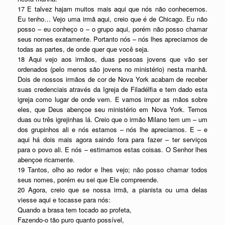
17 E talvez hajam muitos mais aqui que nós não conhecemos.
Eu tenho… Vejo uma irmã aqui, creio que é de Chicago. Eu não
posso – eu conheço o – o grupo aqui, porém não posso chamar
seus nomes exatamente. Portanto nós – nós lhes apreciamos de
todas as partes, de onde quer que você seja.
18 Aqui vejo aos irmãos, duas pessoas jovens que vão ser
ordenados (pelo menos são jovens no ministério) nesta manhã.
Dois de nossos irmãos de cor de Nova York acabam de receber
suas credenciais através da Igreja de Filadélfia e tem dado esta
igreja como lugar de onde vem. E vamos impor as mãos sobre
eles, que Deus abençoe seu ministério em Nova York. Temos
duas ou três igrejinhas lá. Creio que o irmão Milano tem um – um
dos grupinhos ali e nós estamos – nós lhe apreciamos. E – e
aqui há dois mais agora saindo fora para fazer – ter serviços
para o povo ali. E nós – estimamos estas coisas. O Senhor lhes
abençoe ricamente.
19 Tantos, olho ao redor e lhes vejo; não posso chamar todos
seus nomes, porém eu sei que Ele compreende.
20 Agora, creio que se nossa irmã, a pianista ou uma delas
viesse aqui e tocasse para nós:
Quando a brasa tem tocado ao profeta,
Fazendo-o tão puro quanto possível,