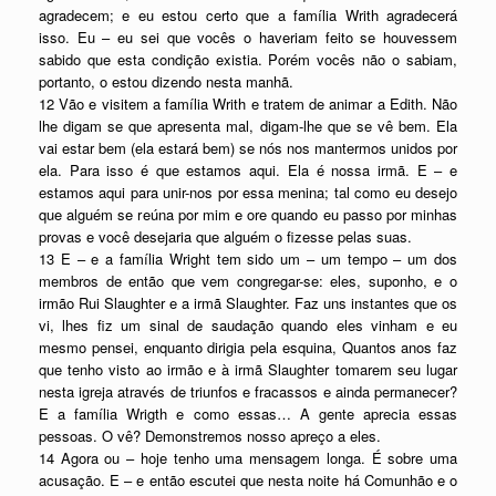
agradecem; e eu estou certo que a família Writh agradecerá
isso. Eu – eu sei que vocês o haveriam feito se houvessem
sabido que esta condição existia. Porém vocês não o sabiam,
portanto, o estou dizendo nesta manhã.
12 Vão e visitem a família Writh e tratem de animar a Edith. Não
lhe digam se que apresenta mal, digam-lhe que se vê bem. Ela
vai estar bem (ela estará bem) se nós nos mantermos unidos por
ela. Para isso é que estamos aqui. Ela é nossa irmã. E – e
estamos aqui para unir-nos por essa menina; tal como eu desejo
que alguém se reúna por mim e ore quando eu passo por minhas
provas e você desejaria que alguém o fizesse pelas suas.
13 E – e a família Wright tem sido um – um tempo – um dos
membros de então que vem congregar-se: eles, suponho, e o
irmão Rui Slaughter e a irmã Slaughter. Faz uns instantes que os
vi, lhes fiz um sinal de saudação quando eles vinham e eu
mesmo pensei, enquanto dirigia pela esquina, Quantos anos faz
que tenho visto ao irmão e à irmã Slaughter tomarem seu lugar
nesta igreja através de triunfos e fracassos e ainda permanecer?
E a família Wrigth e como essas… A gente aprecia essas
pessoas. O vê? Demonstremos nosso apreço a eles.
14 Agora ou – hoje tenho uma mensagem longa. É sobre uma
acusação. E – e então escutei que nesta noite há Comunhão e o