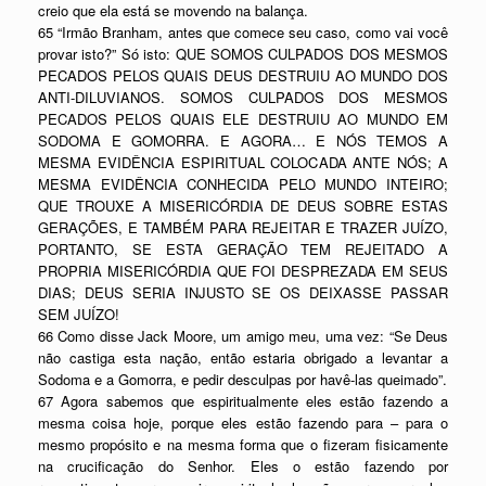
creio que ela está se movendo na balança.
65 “Irmão Branham, antes que comece seu caso, como vai você
provar isto?” Só isto: QUE SOMOS CULPADOS DOS MESMOS
PECADOS PELOS QUAIS DEUS DESTRUIU AO MUNDO DOS
ANTI-DILUVIANOS. SOMOS CULPADOS DOS MESMOS
PECADOS PELOS QUAIS ELE DESTRUIU AO MUNDO EM
SODOMA E GOMORRA. E AGORA… E NÓS TEMOS A
MESMA EVIDÊNCIA ESPIRITUAL COLOCADA ANTE NÓS; A
MESMA EVIDÊNCIA CONHECIDA PELO MUNDO INTEIRO;
QUE TROUXE A MISERICÓRDIA DE DEUS SOBRE ESTAS
GERAÇÕES, E TAMBÉM PARA REJEITAR E TRAZER JUÍZO,
PORTANTO, SE ESTA GERAÇÃO TEM REJEITADO A
PROPRIA MISERICÓRDIA QUE FOI DESPREZADA EM SEUS
DIAS; DEUS SERIA INJUSTO SE OS DEIXASSE PASSAR
SEM JUÍZO!
66 Como disse Jack Moore, um amigo meu, uma vez: “Se Deus
não castiga esta nação, então estaria obrigado a levantar a
Sodoma e a Gomorra, e pedir desculpas por havê-las queimado”.
67 Agora sabemos que espiritualmente eles estão fazendo a
mesma coisa hoje, porque eles estão fazendo para – para o
mesmo propósito e na mesma forma que o fizeram fisicamente
na crucificação do Senhor. Eles o estão fazendo por