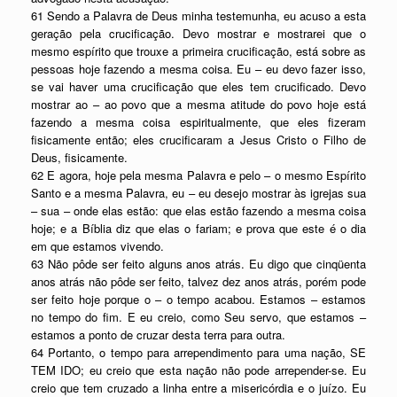
61 Sendo a Palavra de Deus minha testemunha, eu acuso a esta
geração pela crucificação. Devo mostrar e mostrarei que o
mesmo espírito que trouxe a primeira crucificação, está sobre as
pessoas hoje fazendo a mesma coisa. Eu – eu devo fazer isso,
se vai haver uma crucificação que eles tem crucificado. Devo
mostrar ao – ao povo que a mesma atitude do povo hoje está
fazendo a mesma coisa espiritualmente, que eles fizeram
fisicamente então; eles crucificaram a Jesus Cristo o Filho de
Deus, fisicamente.
62 E agora, hoje pela mesma Palavra e pelo – o mesmo Espírito
Santo e a mesma Palavra, eu – eu desejo mostrar às igrejas sua
– sua – onde elas estão: que elas estão fazendo a mesma coisa
hoje; e a Bíblia diz que elas o fariam; e prova que este é o dia
em que estamos vivendo.
63 Não pôde ser feito alguns anos atrás. Eu digo que cinqüenta
anos atrás não pôde ser feito, talvez dez anos atrás, porém pode
ser feito hoje porque o – o tempo acabou. Estamos – estamos
no tempo do fim. E eu creio, como Seu servo, que estamos –
estamos a ponto de cruzar desta terra para outra.
64 Portanto, o tempo para arrependimento para uma nação, SE
TEM IDO; eu creio que esta nação não pode arrepender-se. Eu
creio que tem cruzado a linha entre a misericórdia e o juízo. Eu