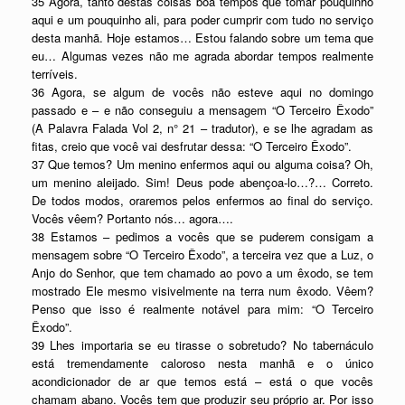
35 Agora, tanto destas coisas boa tempos que tomar pouquinho
aqui e um pouquinho ali, para poder cumprir com tudo no serviço
desta manhã. Hoje estamos… Estou falando sobre um tema que
eu… Algumas vezes não me agrada abordar tempos realmente
terríveis.
36 Agora, se algum de vocês não esteve aqui no domingo
passado e – e não conseguiu a mensagem “O Terceiro Êxodo”
(A Palavra Falada Vol 2, n° 21 – tradutor), e se lhe agradam as
fitas, creio que você vai desfrutar dessa: “O Terceiro Êxodo”.
37 Que temos? Um menino enfermos aqui ou alguma coisa? Oh,
um menino aleijado. Sim! Deus pode abençoa-lo…?… Correto.
De todos modos, oraremos pelos enfermos ao final do serviço.
Vocês vêem? Portanto nós… agora….
38 Estamos – pedimos a vocês que se puderem consigam a
mensagem sobre “O Terceiro Êxodo”, a terceira vez que a Luz, o
Anjo do Senhor, que tem chamado ao povo a um êxodo, se tem
mostrado Ele mesmo visivelmente na terra num êxodo. Vêem?
Penso que isso é realmente notável para mim: “O Terceiro
Êxodo”.
39 Lhes importaria se eu tirasse o sobretudo? No tabernáculo
está tremendamente caloroso nesta manhã e o único
acondicionador de ar que temos está – está o que vocês
chamam abano. Vocês tem que produzir seu próprio ar. Por isso