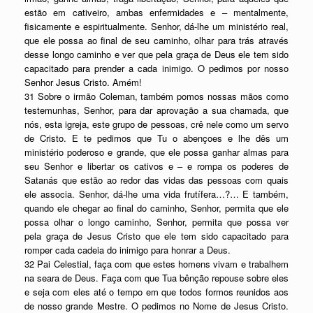
estão em cativeiro, ambas enfermidades e – mentalmente,
fisicamente e espiritualmente. Senhor, dá-lhe um ministério real,
que ele possa ao final de seu caminho, olhar para trás através
desse longo caminho e ver que pela graça de Deus ele tem sido
capacitado para prender a cada inimigo. O pedimos por nosso
Senhor Jesus Cristo. Amém!
31 Sobre o irmão Coleman, também pomos nossas mãos como
testemunhas, Senhor, para dar aprovação a sua chamada, que
nós, esta igreja, este grupo de pessoas, crê nele como um servo
de Cristo. E te pedimos que Tu o abençoes e lhe dês um
ministério poderoso e grande, que ele possa ganhar almas para
seu Senhor e libertar os cativos e – e rompa os poderes de
Satanás que estão ao redor das vidas das pessoas com quais
ele associa. Senhor, dá-lhe uma vida frutífera…?… E também,
quando ele chegar ao final do caminho, Senhor, permita que ele
possa olhar o longo caminho, Senhor, permita que possa ver
pela graça de Jesus Cristo que ele tem sido capacitado para
romper cada cadeia do inimigo para honrar a Deus.
32 Pai Celestial, faça com que estes homens vivam e trabalhem
na seara de Deus. Faça com que Tua bênção repouse sobre eles
e seja com eles até o tempo em que todos formos reunidos aos
de nosso grande Mestre. O pedimos no Nome de Jesus Cristo.