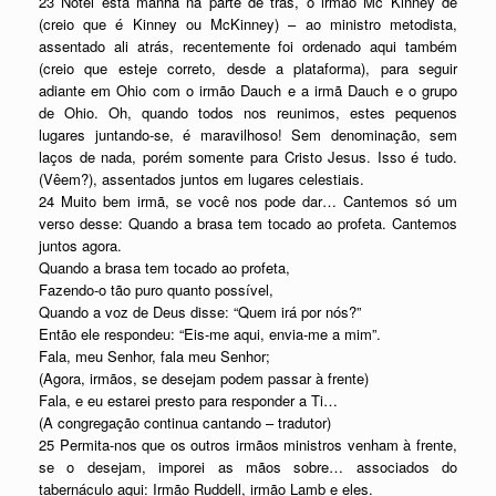
23 Notei esta manhã na parte de trás, o irmão Mc Kinney de
(creio que é Kinney ou McKinney) – ao ministro metodista,
assentado ali atrás, recentemente foi ordenado aqui também
(creio que esteje correto, desde a plataforma), para seguir
adiante em Ohio com o irmão Dauch e a irmã Dauch e o grupo
de Ohio. Oh, quando todos nos reunimos, estes pequenos
lugares juntando-se, é maravilhoso! Sem denominação, sem
laços de nada, porém somente para Cristo Jesus. Isso é tudo.
(Vêem?), assentados juntos em lugares celestiais.
24 Muito bem irmã, se você nos pode dar… Cantemos só um
verso desse: Quando a brasa tem tocado ao profeta. Cantemos
juntos agora.
Quando a brasa tem tocado ao profeta,
Fazendo-o tão puro quanto possível,
Quando a voz de Deus disse: “Quem irá por nós?”
Então ele respondeu: “Eis-me aqui, envia-me a mim”.
Fala, meu Senhor, fala meu Senhor;
(Agora, irmãos, se desejam podem passar à frente)
Fala, e eu estarei presto para responder a Ti…
(A congregação continua cantando – tradutor)
25 Permita-nos que os outros irmãos ministros venham à frente,
se o desejam, imporei as mãos sobre… associados do
tabernáculo aqui: Irmão Ruddell, irmão Lamb e eles.