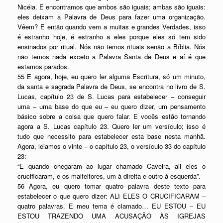
Nicéia. E encontramos que ambos são iguais; ambas são iguais:
eles deixam a Palavra de Deus para fazer uma organização.
Vêem? E então quando vem a muitas e grandes Verdades, isso
é estranho hoje, é estranho a eles porque eles só tem sido
ensinados por ritual. Nós não temos rituais senão a Bíblia. Nós
não temos nada exceto a Palavra Santa de Deus e aí é que
estamos parados.
55 E agora, hoje, eu quero ler alguma Escritura, só um minuto,
da santa e sagrada Palavra de Deus, se encontra no livro de S.
Lucas, capítulo 23 de S. Lucas para estabelecer – conseguir
uma – uma base do que eu – eu quero dizer, um pensamento
básico sobre a coisa que quero falar. E vocês estão tornando
agora a S. Lucas capítulo 23. Quero ler um versículo; isso é
tudo que necessito para estabelecer esta base nesta manhã.
Agora, leiamos o vinte – o capítulo 23, o versículo 33 do capítulo
23:
“E quando chegaram ao lugar chamado Caveira, ali eles o
crucificaram, e os malfeitores, um à direita e outro à esquerda”.
56 Agora, eu quero tomar quatro palavra deste texto para
estabelecer o que quero dizer: ALI ELES O CRUCIFICARAM –
quatro palavras. E meu tema é clamado… EU ESTOU – EU
ESTOU TRAZENDO UMA ACUSAÇÃO ÀS IGREJAS