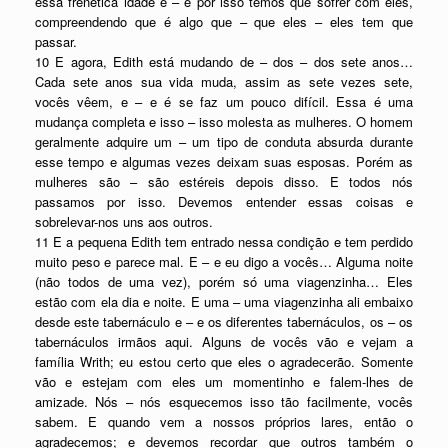
essa frenética idade e – e por isso temos que sofrer com eles,
compreendendo que é algo que – que eles – eles tem que
passar.
10 E agora, Edith está mudando de – dos – dos sete anos…
Cada sete anos sua vida muda, assim as sete vezes sete,
vocês vêem, e – e é se faz um pouco difícil. Essa é uma
mudança completa e isso – isso molesta as mulheres. O homem
geralmente adquire um – um tipo de conduta absurda durante
esse tempo e algumas vezes deixam suas esposas. Porém as
mulheres são – são estéreis depois disso. E todos nós
passamos por isso. Devemos entender essas coisas e
sobrelevar-nos uns aos outros.
11 E a pequena Edith tem entrado nessa condição e tem perdido
muito peso e parece mal. E – e eu digo a vocês… Alguma noite
(não todos de uma vez), porém só uma viagenzinha… Eles
estão com ela dia e noite. E uma – uma viagenzinha ali embaixo
desde este tabernáculo e – e os diferentes tabernáculos, os – os
tabernáculos irmãos aqui. Alguns de vocês vão e vejam a
família Writh; eu estou certo que eles o agradecerão. Somente
vão e estejam com eles um momentinho e falem-lhes de
amizade. Nós – nós esquecemos isso tão facilmente, vocês
sabem. E quando vem a nossos próprios lares, então o
agradecemos; e devemos recordar que outros também o