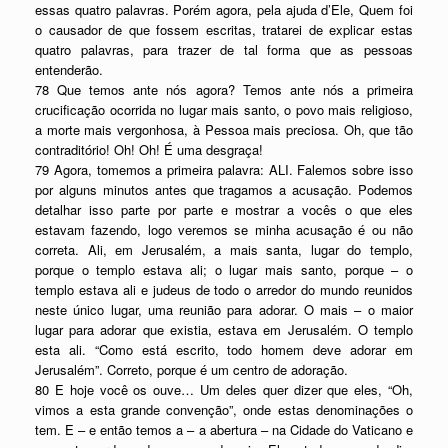
essas quatro palavras. Porém agora, pela ajuda d’Ele, Quem foi
o causador de que fossem escritas, tratarei de explicar estas
quatro palavras, para trazer de tal forma que as pessoas
entenderão.
78 Que temos ante nós agora? Temos ante nós a primeira
crucificação ocorrida no lugar mais santo, o povo mais religioso,
a morte mais vergonhosa, à Pessoa mais preciosa. Oh, que tão
contraditório! Oh! Oh! É uma desgraça!
79 Agora, tomemos a primeira palavra: ALI. Falemos sobre isso
por alguns minutos antes que tragamos a acusação. Podemos
detalhar isso parte por parte e mostrar a vocês o que eles
estavam fazendo, logo veremos se minha acusação é ou não
correta. Ali, em Jerusalém, a mais santa, lugar do templo,
porque o templo estava ali; o lugar mais santo, porque – o
templo estava ali e judeus de todo o arredor do mundo reunidos
neste único lugar, uma reunião para adorar. O mais – o maior
lugar para adorar que existia, estava em Jerusalém. O templo
esta ali. “Como está escrito, todo homem deve adorar em
Jerusalém”. Correto, porque é um centro de adoração.
80 E hoje você os ouve… Um deles quer dizer que eles, “Oh,
vimos a esta grande convenção”, onde estas denominações o
tem. E – e então temos a – a abertura – na Cidade do Vaticano e