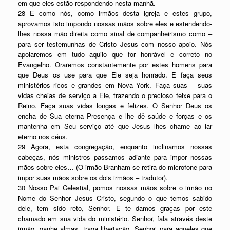
em que eles estão respondendo nesta manhã.
28 E como nós, como irmãos desta igreja e estes grupo,
aprovamos isto impondo nossas mãos sobre eles e estendendo-
lhes nossa mão direita como sinal de companheirismo como –
para ser testemunhas de Cristo Jesus com nosso apoio. Nós
apoiaremos em tudo aquilo que for honrável e correto no
Evangelho. Oraremos constantemente por estes homens para
que Deus os use para que Ele seja honrado. E faça seus
ministérios ricos e grandes em Nova York. Faça suas – suas
vidas cheias de serviço a Ele, trazendo o precioso feixe para o
Reino. Faça suas vidas longas e felizes. O Senhor Deus os
encha de Sua eterna Presença e lhe dê saúde e forças e os
mantenha em Seu serviço até que Jesus lhes chame ao lar
eterno nos céus.
29 Agora, esta congregação, enquanto inclinamos nossas
cabeças, nós ministros passamos adiante para impor nossas
mãos sobre eles… (O irmão Branham se retira do microfone para
impor suas mãos sobre os dois irmãos – tradutor).
30 Nosso Pai Celestial, pomos nossas mãos sobre o irmão no
Nome do Senhor Jesus Cristo, segundo o que temos sabido
dele, tem sido reto, Senhor. E te damos graças por este
chamado em sua vida do ministério. Senhor, fala através deste
irmão, ganhe almas, traga libertação, Senhor, para aqueles que