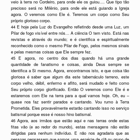
veio à terra no Cordeiro, para onde ele os guiou…. Que tipo tão
precioso será no Milênio, para onde ele está guiando a Igreja
agora. O veremos como Ele é. Teremos um corpo como Seu
próprio glorioso corpo.
44 E hoje pela Luz do Evangelho refletindo desde uma Luz, um
Pilar de fogo visível entre nós… A ciência O tem visto. Está nas
revistas e através do mundo; e é cientifica e espiritualmente
reconhecido como o mesmo Pilar de Fogo, pelos mesmos sinais
e pelas mesmas coisas que Ele sempre fez.
45 E agora, no centro dos dias quando há uma grande
quantidade de fanatismo e coisas, ainda Deus sempre se
identifica a Si mesmo. Agora, encontramos isto, e que coisa tão
gloriosa é saber que algum dia este tabernáculo terreno, este
corpo velho, débil, enfermo e aflito, será mudado e feito como
Seu próprio corpo glorificado. Então O veremos como Ele é e
estaremos com Ele na terra para a qual vamos hoje. Oh, eu –
quase nos faz sentir parados e cantando. Vou rumo à Terra
Prometida. Eles provavelmente estarão cantando isso no serviço
batismal porque esse é nosso hino batismal.
46 Agora, aos irmãos que estão aqui e nas terras onde estas
fitas vão (e ao redor do mundo), estas mensagens não estão
dirigidas para nenhum indivíduo. E não nos agradaria que as
pessoas pensassem que somos uma espécie de clã ou grupo de