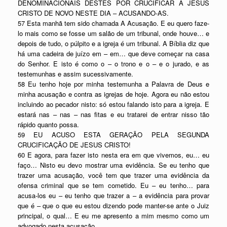
DENOMINACIONAIS DESTES POR CRUCIFICAR A JESUS
CRISTO DE NOVO NESTE DIA – ACUSANDO-AS.
57 Esta manhã tem sido chamada A Acusação. E eu quero faze-
lo mais como se fosse um salão de um tribunal, onde houve… e
depois de tudo, o púlpito e a igreja é um tribunal. A Bíblia diz que
há uma cadeira de juízo em – em… que deve começar na casa
do Senhor. E isto é como o – o trono e o – e o jurado, e as
testemunhas e assim sucessivamente.
58 Eu tenho hoje por minha testemunha a Palavra de Deus e
minha acusação e contra as igrejas de hoje. Agora eu não estou
incluindo ao pecador nisto: só estou falando isto para a igreja. E
estará nas – nas – nas fitas e eu tratarei de entrar nisso tão
rápido quanto possa.
59 EU ACUSO ESTA GERAÇÃO PELA SEGUNDA
CRUCIFICAÇÃO DE JESUS CRISTO!
60 E agora, para fazer isto nesta era em que vivemos, eu… eu
faço… Nisto eu devo mostrar uma evidência. Se eu tenho que
trazer uma acusação, você tem que trazer uma evidência da
ofensa criminal que se tem cometido. Eu – eu tenho… para
acusa-los eu – eu tenho que trazer a – a evidência para provar
que é – que o que eu estou dizendo pode manter-se ante o Juiz
principal, o qual… E eu me apresento a mim mesmo como um
advogado nesta acusação.