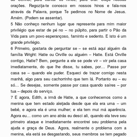
orações. Regozija-te conosco em nossos hinos e fala-nos
através da Palavra, porque Te pedimos no Nome de Jesus.
Amém. (Podem se assentar).
5 Não conheço nenhum lugar que represente para mim maior
privilégio que estar de pé no – no púlpito, para partir o Pão da
Vida para um povo esperançoso, faminto e sedento. E isto é um
grande privilégio.
6 Primeiro, gostaria de perguntar se – se está aqui alguém da
família Wright: Hatie ou Orville ou alguém – Hatie. Está Orville
contigo, Hatie? Bem, pergunte a ele se pode vir – vir pela casa
imediatamente, do que lhe disse, tu sabes, por… Passe por
casa se – quando ele puder. Esqueci de trazer comigo nesta
manhã, algo para seu cachorrinho que tem lá. Portanto eu – eu
só… Se desejas, somente passe por casa quando saíres – por
tua – depois do serviço.
7 E agora, Edith, a irmã de Hatie, a que conhecemos como a
menina que tem estado aleijada desde que ela era uma – um
bebê, e agora ela é uma mulher; e ela tem mui má aparência.
Agora eu… como um ano atrás eu desci ali, quando ela teve seu
primeiro ataque e imediatamente encontrei seu problema pela
ajuda e graça de Deus. Agora, realmente o problema com a
menina, ela está se desgastando, seus membros se tem pegado