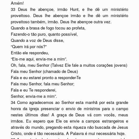
Amém!
33 Deus lhe abençoe, irmão Hunt, e lhe dê um ministério
proveitoso. Deus lhe abençoe irmão e lhe dê um ministério
proveitoso também, irmão. Deus lhe abençoe outra vez.
Quando a brasa de fogo tocou ao profeta,
Fazendo-o tão puro, quanto possível,
Quando a voz de Deus disse,
“Quem irá por nós?”
Então ele respondeu,
“Eis-me aqui, envia-me a mim”.
Oh, fala, meu Senhor (Talvez Ele fale a muitos corações jovens)
Fala meu Senhor (chamado de Deus)
Fala e eu estarei pronto a responder-Te
Fala meu Senhor, fala meu Senhor;
Fala e eu Te responderei,
Senhor, envia-me a mim”.
34 Como agradecemos ao Senhor esta manhã por esta grande
honra da igreja presenciar o envio de ministros para o campo
nestes últimos dias! A graça de Deus vá com vocês, meus
irmãos. Eu espero que Ele os envie a campos estrangeiros e
através do mundo, pregando esta riqueza não buscada de Jesus
Cristo, onde é tão necessária. A Palavra é mui necessária hoje.