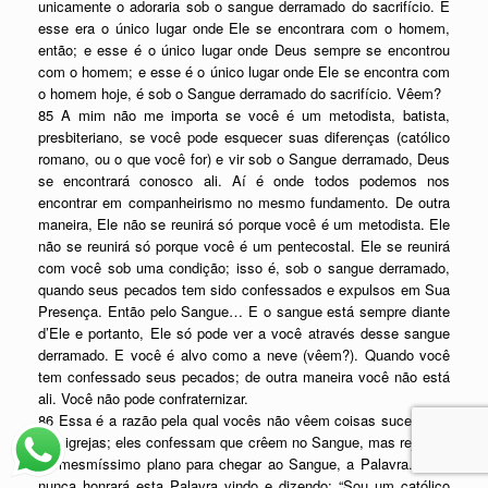
unicamente o adoraria sob o sangue derramado do sacrifício. E
esse era o único lugar onde Ele se encontrara com o homem,
então; e esse é o único lugar onde Deus sempre se encontrou
com o homem; e esse é o único lugar onde Ele se encontra com
o homem hoje, é sob o Sangue derramado do sacrifício. Vêem?
85 A mim não me importa se você é um metodista, batista,
presbiteriano, se você pode esquecer suas diferenças (católico
romano, ou o que você for) e vir sob o Sangue derramado, Deus
se encontrará conosco ali. Aí é onde todos podemos nos
encontrar em companheirismo no mesmo fundamento. De outra
maneira, Ele não se reunirá só porque você é um metodista. Ele
não se reunirá só porque você é um pentecostal. Ele se reunirá
com você sob uma condição; isso é, sob o sangue derramado,
quando seus pecados tem sido confessados e expulsos em Sua
Presença. Então pelo Sangue… E o sangue está sempre diante
d’Ele e portanto, Ele só pode ver a você através desse sangue
derramado. E você é alvo como a neve (vêem?). Quando você
tem confessado seus pecados; de outra maneira você não está
ali. Você não pode confraternizar.
86 Essa é a razão pela qual vocês não vêem coisas sucedendo
nas igrejas; eles confessam que crêem no Sangue, mas rejeitam
ao mesmíssimo plano para chegar ao Sangue, a Palavra. Você
nunca honrará esta Palavra vindo e dizendo: “Sou um católico