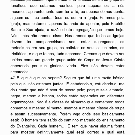
fanáticos que estamos reunidos para separar-nos a nós
mesmos, aparentemente sem ter a fé, ou separando-nos contra
alguém ou – ou contra Deus, ou contra a igreja. Estamos pela
igreja, mas estamos apenas tratando de apontar, pelo Espírito
Santo e Sua ajuda, a razão desta segregação que temos hoje.
Nós – nós não cremos nisso. Nós cremos que todas as igrejas
devem ter companheirismo sem estar segregados, os
metodistas em seu grupo, os batistas no seu, os unitários, os
trinitários, e o que temos, tudo separado. Cremos que devem ser
unidos como um grande grupo unido do Corpo de Jesus Cristo
esperando por sua gloriosa vinda. Eles não devem estar
separados.
47 E que é que os separa? Seguro que há uma razão básica
pela qual não estamos juntos. E estudando-o, estudando-o, me
dou conta que não é açor de nossa pele; porque seja amarela,
negra, marrom e branca, todos estão separados em diferentes
organizações. Não é a classe de alimento que comemos: todos
comemos o mesmo alimento, usamos a mesma classe de roupa
e assim sucessivamente. Porém vejo onde isso basicamente
está: O homem tem saído do caminho marcado do ensinamento
do Evangelho. Cada homem… E tem que haver alguma forma
para mostrar definitivamente qual está correto e qual está