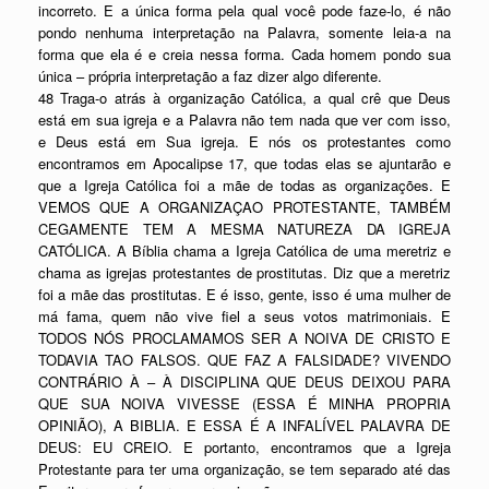
incorreto. E a única forma pela qual você pode faze-lo, é não
pondo nenhuma interpretação na Palavra, somente leia-a na
forma que ela é e creia nessa forma. Cada homem pondo sua
única – própria interpretação a faz dizer algo diferente.
48 Traga-o atrás à organização Católica, a qual crê que Deus
está em sua igreja e a Palavra não tem nada que ver com isso,
e Deus está em Sua igreja. E nós os protestantes como
encontramos em Apocalipse 17, que todas elas se ajuntarão e
que a Igreja Católica foi a mãe de todas as organizações. E
VEMOS QUE A ORGANIZAÇAO PROTESTANTE, TAMBÉM
CEGAMENTE TEM A MESMA NATUREZA DA IGREJA
CATÓLICA. A Bíblia chama a Igreja Católica de uma meretriz e
chama as igrejas protestantes de prostitutas. Diz que a meretriz
foi a mãe das prostitutas. E é isso, gente, isso é uma mulher de
má fama, quem não vive fiel a seus votos matrimoniais. E
TODOS NÓS PROCLAMAMOS SER A NOIVA DE CRISTO E
TODAVIA TAO FALSOS. QUE FAZ A FALSIDADE? VIVENDO
CONTRÁRIO À – À DISCIPLINA QUE DEUS DEIXOU PARA
QUE SUA NOIVA VIVESSE (ESSA É MINHA PROPRIA
OPINIÃO), A BIBLIA. E ESSA É A INFALÍVEL PALAVRA DE
DEUS: EU CREIO. E portanto, encontramos que a Igreja
Protestante para ter uma organização, se tem separado até das