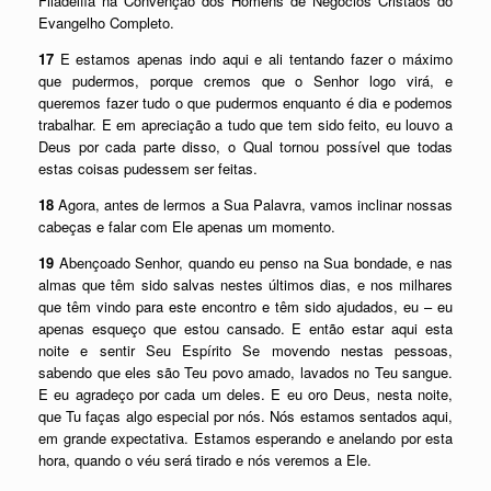
Filadélfia na Convenção dos Homens de Negócios Cristãos do
Evangelho Completo.
17
E estamos apenas indo aqui e ali tentando fazer o máximo
que pudermos, porque cremos que o Senhor logo virá, e
queremos fazer tudo o que pudermos enquanto é dia e podemos
trabalhar. E em apreciação a tudo que tem sido feito, eu louvo a
Deus por cada parte disso, o Qual tornou possível que todas
estas coisas pudessem ser feitas.
18
Agora, antes de lermos a Sua Palavra, vamos inclinar nossas
cabeças e falar com Ele apenas um momento.
19
Abençoado Senhor, quando eu penso na Sua bondade, e nas
almas que têm sido salvas nestes últimos dias, e nos milhares
que têm vindo para este encontro e têm sido ajudados, eu – eu
apenas esqueço que estou cansado. E então estar aqui esta
noite e sentir Seu Espírito Se movendo nestas pessoas,
sabendo que eles são Teu povo amado, lavados no Teu sangue.
E eu agradeço por cada um deles. E eu oro Deus, nesta noite,
que Tu faças algo especial por nós. Nós estamos sentados aqui,
em grande expectativa. Estamos esperando e anelando por esta
hora, quando o véu será tirado e nós veremos a Ele.