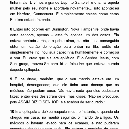
tinha mais. E vimos o grande Espírito Santo vir e chamar aquela
mulher pelo seu nome e acordá-la novamente… isto aconteceu
em Hartford, Connecticut. E simplesmente coisas como estas
Ele tem estado fazendo.
8
Então isto ocorreu em Burlington, Nova Hampshire, onde havia
certa senhora, apenas – este foi apenas um dos casos. Ela
estava sentada atrás, e a pobre alma, ela não tinha conseguido
obter um cartão de oração para entrar na fila, então ela
simplesmente inclinou sua cabecinha humildemente e começou
a orar. Eu creio que ela era epilética. E o Senhor Jesus, com
Sua graça, moveu-Se para lá e falou-lhe que estava curada
daquela epilepsia.
9
E lhe disse, também, que o seu marido estava em um
hospital, desenganado; que ele tinha uma doença que os
médicos não podiam curar. Não havia nada que eles pudessem
fazer, então eles desistiram dele, mas disse: “Não se preocupe,
pois ASSIM DIZ O SENHOR, ele acabou de ser curado.”
10
E a epilepsia a deixou naquele mesmo instante, e quando ela
chegou em casa, na manhã seguinte, o marido dela ligou. Os
médicos o haviam levado para os exames, e não puderam
encontrar absolutamente nada. Ele estava a caminho de casa,