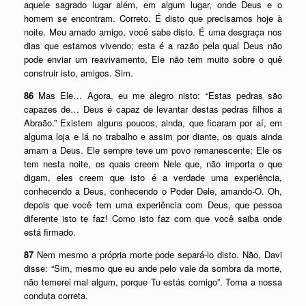
aquele sagrado lugar além, em algum lugar, onde Deus e o
homem se encontram. Correto. É disto que precisamos hoje à
noite. Meu amado amigo, você sabe disto. É uma desgraça nos
dias que estamos vivendo; esta é a razão pela qual Deus não
pode enviar um reavivamento, Ele não tem muito sobre o quê
construir isto, amigos. Sim.
86
Mas Ele… Agora, eu me alegro nisto: “Estas pedras são
capazes de… Deus é capaz de levantar destas pedras filhos a
Abraão.” Existem alguns poucos, ainda, que ficaram por aí, em
alguma loja e lá no trabalho e assim por diante, os quais ainda
amam a Deus. Ele sempre teve um povo remanescente; Ele os
tem nesta noite, os quais creem Nele que, não importa o que
digam, eles creem que isto é a verdade uma experiência,
conhecendo a Deus, conhecendo o Poder Dele, amando-O. Oh,
depois que você tem uma experiência com Deus, que pessoa
diferente isto te faz! Como isto faz com que você saiba onde
está firmado.
87
Nem mesmo a própria morte pode separá-lo disto. Não, Davi
disse: “Sim, mesmo que eu ande pelo vale da sombra da morte,
não temerei mal algum, porque Tu estás comigo”. Torna a nossa
conduta correta.