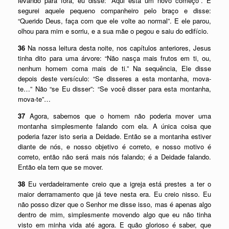
levando para fora, eu disse: “Aqui está um novo começo”. E
segurei aquele pequeno companheiro pelo braço e disse:
“Querido Deus, faça com que ele volte ao normal”. E ele parou,
olhou para mim e sorriu, e a sua mãe o pegou e saiu do edifício.
36
Na nossa leitura desta noite, nos capítulos anteriores, Jesus
tinha dito para uma árvore: “Não nasça mais frutos em ti, ou,
nenhum homem coma mais de ti.” Na sequência, Ele disse
depois deste versículo: “Se disseres a esta montanha, mova-
te…” Não “se Eu disser”: “Se você disser para esta montanha,
mova-te”…
37
Agora, sabemos que o homem não poderia mover uma
montanha simplesmente falando com ela. A única coisa que
poderia fazer isto seria a Deidade. Então se a montanha estiver
diante de nós, e nosso objetivo é correto, e nosso motivo é
correto, então não será mais nós falando; é a Deidade falando.
Então ela tem que se mover.
38
Eu verdadeiramente creio que a igreja está prestes a ter o
maior derramamento que já teve nesta era. Eu creio nisso. Eu
não posso dizer que o Senhor me disse isso, mas é apenas algo
dentro de mim, simplesmente movendo algo que eu não tinha
visto em minha vida até agora. E quão glorioso é saber, que