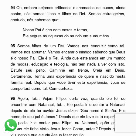
94
Oh, embora sejamos criticados e chamados de loucos, ainda
assim, nós somos filhos e filhas do Rei. Somos estrangeiros,
contudo, nós sabemos que:
Nosso Pai é rico com casas e terras,
Ele segura as riquezas do mundo em suas mãos.
95
Somos filhos de um Rei. Vamos nos conduzir como tal.
Vamos nos aprumar. Vamos encarar o inimigo sabendo que Deus
é o nosso Pai. Ele é o Rei. Ainda que estejamos em um mundo
de modas, educação e teologia, não tem nada a ver com isto.
Estufe seu peito. Caminhe em frente. Creia em Deus.
Certamente. Tenha uma experiência de quem é nascido nesta
família real. Depois que você tiver esta experiência, você se
comportará como tal. Com certeza.
96
Agora, foi… Vejam Filipe, certa vez, quando ele foi se
encontrar com Natanael, foi… Ele podia ir e contar a Natanael
depois de ele ter ouvido Jesus dizer: “Seu nome é Simão. E o
nome de seu pai é Jonas.” Depois que ele teve esta experiência,
ele podia ir e contar para Filipe, ou Natanael, quão grandes
coisas ele tinha visto Jesus fazer. Como, antes? Depois que ele
viu, depois que ele viu Jesus fazer aquilo.