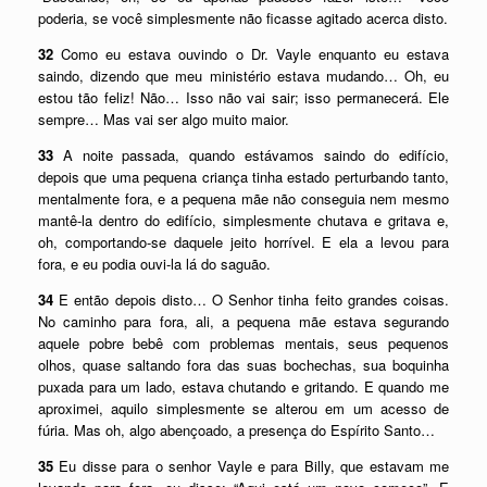
poderia, se você simplesmente não ficasse agitado acerca disto.
32
Como eu estava ouvindo o Dr. Vayle enquanto eu estava
saindo, dizendo que meu ministério estava mudando… Oh, eu
estou tão feliz! Não… Isso não vai sair; isso permanecerá. Ele
sempre… Mas vai ser algo muito maior.
33
A noite passada, quando estávamos saindo do edifício,
depois que uma pequena criança tinha estado perturbando tanto,
mentalmente fora, e a pequena mãe não conseguia nem mesmo
mantê-la dentro do edifício, simplesmente chutava e gritava e,
oh, comportando-se daquele jeito horrível. E ela a levou para
fora, e eu podia ouvi-la lá do saguão.
34
E então depois disto… O Senhor tinha feito grandes coisas.
No caminho para fora, ali, a pequena mãe estava segurando
aquele pobre bebê com problemas mentais, seus pequenos
olhos, quase saltando fora das suas bochechas, sua boquinha
puxada para um lado, estava chutando e gritando. E quando me
aproximei, aquilo simplesmente se alterou em um acesso de
fúria. Mas oh, algo abençoado, a presença do Espírito Santo…
35
Eu disse para o senhor Vayle e para Billy, que estavam me