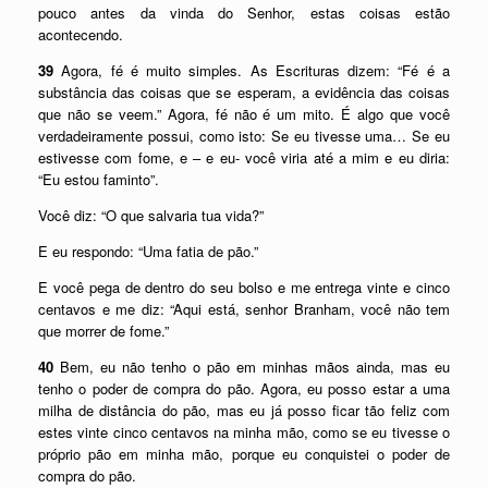
pouco antes da vinda do Senhor, estas coisas estão
acontecendo.
39
Agora, fé é muito simples. As Escrituras dizem: “Fé é a
substância das coisas que se esperam, a evidência das coisas
que não se veem.” Agora, fé não é um mito. É algo que você
verdadeiramente possui, como isto: Se eu tivesse uma… Se eu
estivesse com fome, e – e eu- você viria até a mim e eu diria:
“Eu estou faminto”.
Você diz: “O que salvaria tua vida?”
E eu respondo: “Uma fatia de pão.”
E você pega de dentro do seu bolso e me entrega vinte e cinco
centavos e me diz: “Aqui está, senhor Branham, você não tem
que morrer de fome.”
40
Bem, eu não tenho o pão em minhas mãos ainda, mas eu
tenho o poder de compra do pão. Agora, eu posso estar a uma
milha de distância do pão, mas eu já posso ficar tão feliz com
estes vinte cinco centavos na minha mão, como se eu tivesse o
próprio pão em minha mão, porque eu conquistei o poder de
compra do pão.