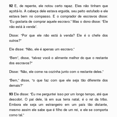
92
E, de repente, ele notou certo rapaz. Eles não tinham que
açoitá-lo. A cabeça dele estava erguida, seu peito estufado e ele
estava bem no compasso. E o comprador de escravos disse:
“Eu gostaria de comprar aquele escravo.” Mas o dono disse: “Ele
não está à venda”.
Disse: “Por que ele não está à venda? Ele é o chefe dos
outros?”
Ele disse: “Não, ele é apenas um escravo.”
“Bem”, disse, “talvez você o alimente melhor do que o restante
dos escravos?”
Disse: “Não, ele come na cozinha junto com o restante deles.”
“Bem,” disse, “o que faz com que ele seja tão diferente dos
demais?”
93
Ele disse: “Eu me perguntei isso por um longo tempo, até que
descobri. O pai dele, lá em sua terra natal, é o rei da tribo.
Embora ele seja um estrangeiro em um país tão distante,
mesmo assim ele sabe que é filho de um rei, e ele se comporta
como tal.”