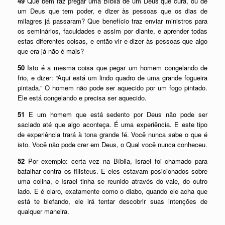
49
Que bem faz pregar uma Bíblia de um Deus que cura, ou de
um Deus que tem poder, e dizer às pessoas que os dias de
milagres já passaram? Que benefício traz enviar ministros para
os seminários, faculdades e assim por diante, e aprender todas
estas diferentes coisas, e então vir e dizer às pessoas que algo
que era já não é mais?
50
Isto é a mesma coisa que pegar um homem congelando de
frio, e dizer: “Aqui está um lindo quadro de uma grande fogueira
pintada.” O homem não pode ser aquecido por um fogo pintado.
Ele está congelando e precisa ser aquecido.
51
E um homem que está sedento por Deus não pode ser
saciado até que algo aconteça. É uma experiência. E este tipo
de experiência trará à tona grande fé. Você nunca sabe o que é
isto. Você não pode crer em Deus, o Qual você nunca conheceu.
52
Por exemplo: certa vez na Bíblia, Israel foi chamado para
batalhar contra os filisteus. E eles estavam posicionados sobre
uma colina, e Israel tinha se reunido através do vale, do outro
lado. E é claro, exatamente como o diabo, quando ele acha que
está te blefando, ele irá tentar descobrir suas intenções de
qualquer maneira.