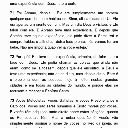
uma experiência com Deus. Isto é certo.
71
Foi Abraão, depois… Ele era simplesmente um homem
qualquer que desceu e habitou em Sinar, ali na cidade de Ur. Ele
era apenas um crente comum. Mas um dia Deus o visitou, e Ele
falou com ele. E Abraão teve uma experiência. E depois que
Abraão teve aquela experiência, ele pôde dizer a Sara: “Vá e
compre fraldas e alfinetes, deixe tudo pronto, nós vamos ter um
bebê. Não me importa quão velha você esteja.”
72
Por quê? Ele teve uma experiência, primeiro, de falar face a
face com Deus. Ele podia chamar as coisas que ainda não
eram, como se já fossem, depois que ele encontrou a Deus e
teve uma experiência; não antes disto, mas depois disto. Este é
o problema com as pessoas hoje à noite, nestas grandes
cidades e em todas as cidades do mundo, é porque elas se
recusam a receber o Espírito Santo.
73
Vocês Metodistas, vocês Batistas, e vocês Presbiterianos e
Católicos, vocês são seres humanos e Cristo morreu por vocês.
E vocês têm adquirido tanto direito sobre estas bênçãos, quanto
os Pentecostais têm. Mas a única questão é, vocês vão
simplesmente assinar o nome de vocês no livro da igreja, ao