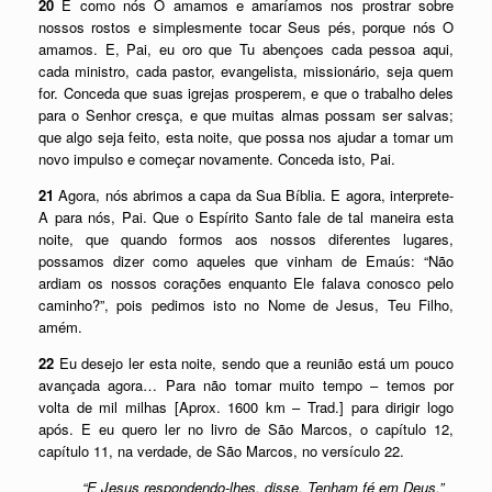
20
E como nós O amamos e amaríamos nos prostrar sobre
nossos rostos e simplesmente tocar Seus pés, porque nós O
amamos. E, Pai, eu oro que Tu abençoes cada pessoa aqui,
cada ministro, cada pastor, evangelista, missionário, seja quem
for. Conceda que suas igrejas prosperem, e que o trabalho deles
para o Senhor cresça, e que muitas almas possam ser salvas;
que algo seja feito, esta noite, que possa nos ajudar a tomar um
novo impulso e começar novamente. Conceda isto, Pai.
21
Agora, nós abrimos a capa da Sua Bíblia. E agora, interprete-
A para nós, Pai. Que o Espírito Santo fale de tal maneira esta
noite, que quando formos aos nossos diferentes lugares,
possamos dizer como aqueles que vinham de Emaús: “Não
ardiam os nossos corações enquanto Ele falava conosco pelo
caminho?”, pois pedimos isto no Nome de Jesus, Teu Filho,
amém.
22
Eu desejo ler esta noite, sendo que a reunião está um pouco
avançada agora… Para não tomar muito tempo – temos por
volta de mil milhas [Aprox. 1600 km – Trad.] para dirigir logo
após. E eu quero ler no livro de São Marcos, o capítulo 12,
capítulo 11, na verdade, de São Marcos, no versículo 22.
“E Jesus respondendo-lhes, disse, Tenham fé em Deus.”