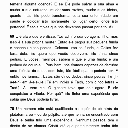
temeria alguma doença? E se Ele pode salvar a sua alma e
mudar a sua natureza, mudar suas razões, mudar suas ideias,
quanto mais Ele pode transformar esta sua enfermidade em
saúde e colocar isto novamente no lugar certo, onde isto
pertence! É tão simples que nós deixamos passar por alto. Ali…
69
E é claro que ele disse: “Eu admiro sua coragem, filho, mas
isso é a sua própria morte.” Então ele pegou sua pequena funda
e apanhou cinco pedras. Colocou uma na funda, e Golias fez
farra dele. Eu quero que vocês observem. Ele tinha cinco
pedras. E vocês, meninos, sabem o que é uma funda; é um
pedaço de couro e… Pois bem, nós éramos capazes de derrubar
uma libélula da cerca com isto, tão fácil quanto poderia ser. E
então nós íamos… Estes são cinco dedos, cinco pedras, Fé (F-
a-i-t-h) em J-e-s-u-s [Fé em inglês é Faith, com cinco letras –
Trad.]. Ali vem ele. O gigante teve que cair agora. E ele
conquistou a vitória. Por quê? Ele tinha uma experiência que
sabia que Deus poderia livrar.
70
Um homem não está qualificado a se pôr de pé atrás da
plataforma ou – ou do púlpito, até que tenha se encontrado com
Deus e tenha tido uma experiência. Nenhuma pessoa tem o
direito de se chamar Cristã até que primeiramente tenha tido