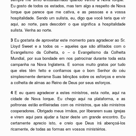
Eu gosto de todos os estados, mas tem algo a respeito de Nova
Iorque que parece que me cativa, e as pessoas e a vossa
hospitalidade. Sendo um sulista, eu, digo que você teria que vir
aqui, ao norte, para descobrir o que significa a hospitalidade
sulista. Venha ao norte.
3
Eu gostaria de aproveitar este momento para agradecer ao Sr.
Lloyd Sweet e a todos os – aqueles que são afiliados com o
Evangelismo da Colheita, o – o Evangelismo da Colheita
Mundial, por sua bondade em nos patrocinar durante toda esta
campanha na Nova Inglaterra. E somos muito gratos por tudo
que eles têm feito e confiamos que o bom Senhor do céu
simplesmente derrame Suas bênçãos sobre os esforços e envie
a colheita de almas ao Reino de Deus por seus esforços.
4
E eu quero agradecer a estes ministros, esta noite, aqui na
cidade de Nova Iorque. Eu chego aqui na plataforma, e as
poltronas estão enfileiradas com os ministros, que são ministros
cooperadores. Obrigado meus irmãos, por liberarem suas igrejas
e virem aqui para ajudar a fazer deste um grande encontro. Eu
certamente aprecio isto, e creio que Deus irá abençoá-los
ricamente, de todas as formas em vossos ministérios.