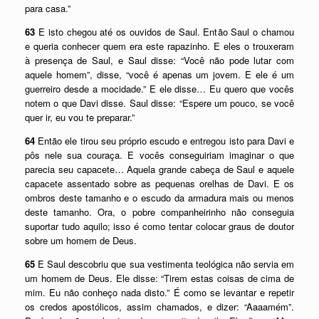
para casa.”
63
E isto chegou até os ouvidos de Saul. Então Saul o chamou
e queria conhecer quem era este rapazinho. E eles o trouxeram
à presença de Saul, e Saul disse: “Você não pode lutar com
aquele homem”, disse, “você é apenas um jovem. E ele é um
guerreiro desde a mocidade.” E ele disse… Eu quero que vocês
notem o que Davi disse. Saul disse: “Espere um pouco, se você
quer ir, eu vou te preparar.”
64
Então ele tirou seu próprio escudo e entregou isto para Davi e
pôs nele sua couraça. E vocês conseguiriam imaginar o que
parecia seu capacete… Aquela grande cabeça de Saul e aquele
capacete assentado sobre as pequenas orelhas de Davi. E os
ombros deste tamanho e o escudo da armadura mais ou menos
deste tamanho. Ora, o pobre companheirinho não conseguia
suportar tudo aquilo; isso é como tentar colocar graus de doutor
sobre um homem de Deus.
65
E Saul descobriu que sua vestimenta teológica não servia em
um homem de Deus. Ele disse: “Tirem estas coisas de cima de
mim. Eu não conheço nada disto.” É como se levantar e repetir
os credos apostólicos, assim chamados, e dizer: “Aaaamém”.