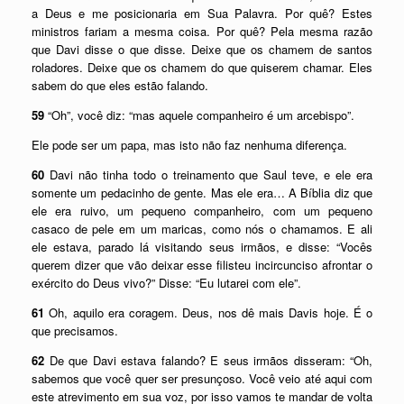
a Deus e me posicionaria em Sua Palavra. Por quê? Estes
ministros fariam a mesma coisa. Por quê? Pela mesma razão
que Davi disse o que disse. Deixe que os chamem de santos
roladores. Deixe que os chamem do que quiserem chamar. Eles
sabem do que eles estão falando.
59
“Oh”, você diz: “mas aquele companheiro é um arcebispo”.
Ele pode ser um papa, mas isto não faz nenhuma diferença.
60
Davi não tinha todo o treinamento que Saul teve, e ele era
somente um pedacinho de gente. Mas ele era… A Bíblia diz que
ele era ruivo, um pequeno companheiro, com um pequeno
casaco de pele em um maricas, como nós o chamamos. E ali
ele estava, parado lá visitando seus irmãos, e disse: “Vocês
querem dizer que vão deixar esse filisteu incircunciso afrontar o
exército do Deus vivo?” Disse: “Eu lutarei com ele”.
61
Oh, aquilo era coragem. Deus, nos dê mais Davis hoje. É o
que precisamos.
62
De que Davi estava falando? E seus irmãos disseram: “Oh,
sabemos que você quer ser presunçoso. Você veio até aqui com
este atrevimento em sua voz, por isso vamos te mandar de volta