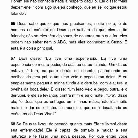
Porém ele não conhecia nada a respeito daquilo. Ele disse: “Mas
deixem-me ir com algo que eu conheço, que eu sei do que estou
falando”.
66
Deus sabe que o que nós precisamos, nesta noite, é de
homens no exército de Deus que saibam do que eles estão
falando; não se eles têm diplomas de doutores ou o que for; eles
podem não saber nem o ABC, mas eles conhecem a Cristo. E
esta é a coisa principal.
67
Davi disse: “Eu tive uma experiência. Eu tive uma
experiência com este poder, do qual eu estou falando. Um dia eu
estava lá fora, na parte detrás do deserto, pastoreando as
ovelhas do meu pai, e um urso veio e pegou uma delas. E eu
simplesmente peguei a minha funda e o derrubei com ela; tirei a
ovelha da boca dele.” E disse: “Um leão veio e pegou outra, e o
derrubei, e ele se levantou contra mim e eu o matei. “Ora”, disse
ele, “o Deus que os entregou em minhas mãos, não iria muito
mais me dar este filisteu incircunciso, que está desafiando os
exércitos do Deus Vivo?”
68
Se Deus te livrou do pecado, quanto mais Ele te livrará desta
sua enfermidade! Ele é capaz de tomá-lo e mudar a sua
natureza e te fazer uma nova pessoa. Por que então você