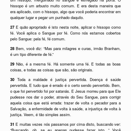
hissopo é um arbusto muito comum. E era desta maneira que
era aplicado, com o hissopo, algo que você poderia encontrar em
qualquer lugar e pegar um punhado daquilo.
27
E quão apropriado é isto nesta noite, aplicar o hissopo como
fé. Você aplica o Sangue por fé. Como nós estamos cobertos
pelo Sangue: pela fé, fé comum.
28
Bem, você diz: “Mas para milagres e curas, irmão Branham,
é um tipo diferente de fé.”
29
Não, é a mesma fé. Há somente uma fé. E todas as boas
coisas, e todas as coisas que são, são originais.
30
Toda a maldade é justiça pervertida. Doença é saúde
pervertida. E tudo que é errado é o certo sendo pervertido. Bem,
o que foi pervertido foi por satanás. E Jesus morreu para que Ele
pudesse nos dar o poder, através do Seu Sangue, para corrigir
aquela coisa que está errada: trazer de volta o pecador para a
Salvação, a enfermidade de volta à saúde, a injustiça de volta à
justiça. Veem, é tão simples assim.
31
E muitas vezes nós passamos por cima disto, buscando ver:
“Buscando, oh, se eu apenas pudesse fazer isto…” Você