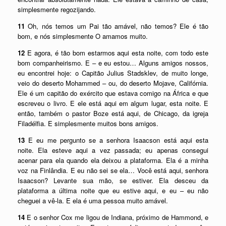
simplesmente regozijando.
11
Oh, nós temos um Pai tão amável, não temos? Ele é tão
bom, e nós simplesmente O amamos muito.
12
E agora, é tão bom estarmos aqui esta noite, com todo este
bom companheirismo. E – e eu estou… Alguns amigos nossos,
eu encontrei hoje: o Capitão Julius Stadsklev, de muito longe,
veio do deserto Mohammed – ou, do deserto Mojave, Califórnia.
Ele é um capitão do exército que estava comigo na África e que
escreveu o livro. E ele está aqui em algum lugar, esta noite. E
então, também o pastor Boze está aqui, de Chicago, da igreja
Filadélfia. E simplesmente muitos bons amigos.
13
E eu me pergunto se a senhora Isaacson está aqui esta
noite. Ela esteve aqui a vez passada; eu apenas consegui
acenar para ela quando ela deixou a plataforma. Ela é a minha
voz na Finlândia. E eu não sei se ela… Você está aqui, senhora
Isaacson? Levante sua mão, se estiver. Ela desceu da
plataforma a última noite que eu estive aqui, e eu – eu não
cheguei a vê-la. E ela é uma pessoa muito amável.
14
E o senhor Cox me ligou de Indiana, próximo de Hammond, e