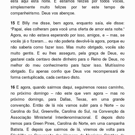
está aqui esta noite. E estamos felizes por todos vocês,
simplesmente muito felizes por ter este tempo de
companheirismo. Deus vos abençoe.
15
E Billy me disse, bem agora, enquanto saía, ele disse:
“Papai, eles colheram para você uma oferta de amor esta noite.”
Agora, eu não estava esperando por isso, amigos, e – mas, se
vocês já o fizeram… eu não poderia devolvê-la agora, porque eu
não saberia como fazer isso. Mas muito obrigado, vocês são
muito gentis. E eu lhes asseguro, pela graça de Deus, eu
gastarei cada centavo deste dinheiro para o Reino de Deus, no
melhor do meu conhecimento para fazer isso. Muitíssimo
obrigado. Eu apenas confio que Deus vos recompensará de
forma centuplicada, cada centavo disto.
16
E agora, quando sairmos daqui, seguiremos nosso caminho,
no próximo domingo – não este que vem agora – mas no
próximo domingo, para Dallas, Texas, em uma grande
convenção. Então de lá nós vamos subir para o Norte – ou
Carolina do Sul, Greenville, Carolina do Sul, na Convenção da
Associação Ministerial Interdenominacional. E depois disto
iremos para Green Pines, Carolina do Norte, em uma campanha
Batista. E depois que sairmos de lá, viremos de volta para