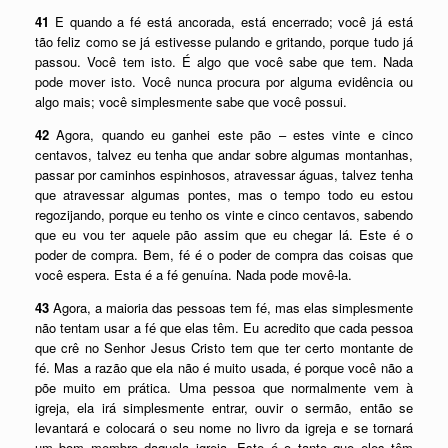
41
E quando a fé está ancorada, está encerrado; você já está
tão feliz como se já estivesse pulando e gritando, porque tudo já
passou. Você tem isto. É algo que você sabe que tem. Nada
pode mover isto. Você nunca procura por alguma evidência ou
algo mais; você simplesmente sabe que você possui.
42
Agora, quando eu ganhei este pão – estes vinte e cinco
centavos, talvez eu tenha que andar sobre algumas montanhas,
passar por caminhos espinhosos, atravessar águas, talvez tenha
que atravessar algumas pontes, mas o tempo todo eu estou
regozijando, porque eu tenho os vinte e cinco centavos, sabendo
que eu vou ter aquele pão assim que eu chegar lá. Este é o
poder de compra. Bem, fé é o poder de compra das coisas que
você espera. Esta é a fé genuína. Nada pode movê-la.
43
Agora, a maioria das pessoas tem fé, mas elas simplesmente
não tentam usar a fé que elas têm. Eu acredito que cada pessoa
que crê no Senhor Jesus Cristo tem que ter certo montante de
fé. Mas a razão que ela não é muito usada, é porque você não a
põe muito em prática. Uma pessoa que normalmente vem à
igreja, ela irá simplesmente entrar, ouvir o sermão, então se
levantará e colocará o seu nome no livro da igreja e se tornará
um bom membro daquela igreja. Este é o tanto que eles têm