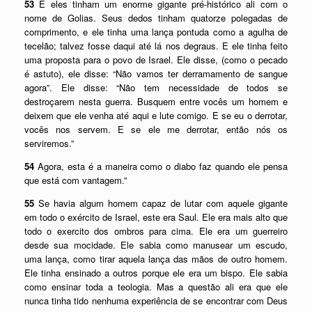
53
E eles tinham um enorme gigante pré-histórico ali com o
nome de Golias. Seus dedos tinham quatorze polegadas de
comprimento, e ele tinha uma lança pontuda como a agulha de
tecelão; talvez fosse daqui até lá nos degraus. E ele tinha feito
uma proposta para o povo de Israel. Ele disse, (como o pecado
é astuto), ele disse: “Não vamos ter derramamento de sangue
agora”. Ele disse: “Não tem necessidade de todos se
destroçarem nesta guerra. Busquem entre vocês um homem e
deixem que ele venha até aqui e lute comigo. E se eu o derrotar,
vocês nos servem. E se ele me derrotar, então nós os
serviremos.”
54
Agora, esta é a maneira como o diabo faz quando ele pensa
que está com vantagem.”
55
Se havia algum homem capaz de lutar com aquele gigante
em todo o exército de Israel, este era Saul. Ele era mais alto que
todo o exercito dos ombros para cima. Ele era um guerreiro
desde sua mocidade. Ele sabia como manusear um escudo,
uma lança, como tirar aquela lança das mãos de outro homem.
Ele tinha ensinado a outros porque ele era um bispo. Ele sabia
como ensinar toda a teologia. Mas a questão ali era que ele
nunca tinha tido nenhuma experiência de se encontrar com Deus