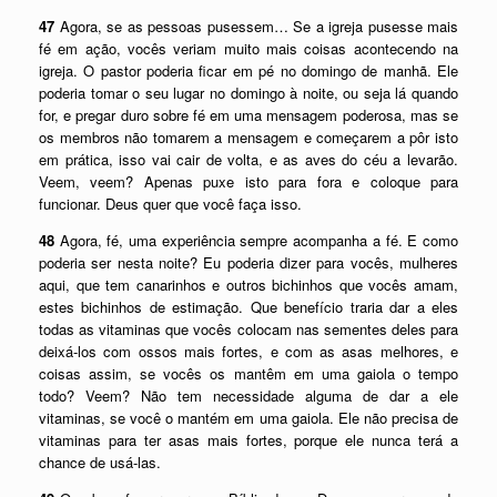
47
Agora, se as pessoas pusessem… Se a igreja pusesse mais
fé em ação, vocês veriam muito mais coisas acontecendo na
igreja. O pastor poderia ficar em pé no domingo de manhã. Ele
poderia tomar o seu lugar no domingo à noite, ou seja lá quando
for, e pregar duro sobre fé em uma mensagem poderosa, mas se
os membros não tomarem a mensagem e começarem a pôr isto
em prática, isso vai cair de volta, e as aves do céu a levarão.
Veem, veem? Apenas puxe isto para fora e coloque para
funcionar. Deus quer que você faça isso.
48
Agora, fé, uma experiência sempre acompanha a fé. E como
poderia ser nesta noite? Eu poderia dizer para vocês, mulheres
aqui, que tem canarinhos e outros bichinhos que vocês amam,
estes bichinhos de estimação. Que benefício traria dar a eles
todas as vitaminas que vocês colocam nas sementes deles para
deixá-los com ossos mais fortes, e com as asas melhores, e
coisas assim, se vocês os mantêm em uma gaiola o tempo
todo? Veem? Não tem necessidade alguma de dar a ele
vitaminas, se você o mantém em uma gaiola. Ele não precisa de
vitaminas para ter asas mais fortes, porque ele nunca terá a
chance de usá-las.