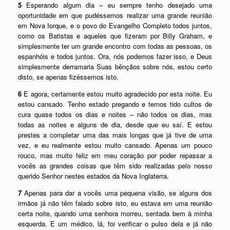
5
Esperando algum dia – eu sempre tenho desejado uma
oportunidade em que pudéssemos realizar uma grande reunião
em Nova Iorque, e o povo do Evangelho Completo todos juntos,
como os Batistas e aqueles que fizeram por Billy Graham, e
simplesmente ter um grande encontro com todas as pessoas, os
espanhóis e todos juntos. Ora, nós podemos fazer isso, e Deus
simplesmente derramaria Suas bênçãos sobre nós, estou certo
disto, se apenas fizéssemos isto.
6
E agora, certamente estou muito agradecido por esta noite. Eu
estou cansado. Tenho estado pregando e temos tido cultos de
cura quase todos os dias e noites – não todos os dias, mas
todas as noites e alguns de dia, desde que eu saí. E estou
prestes a completar uma das mais longas que já tive de uma
vez, e eu realmente estou muito cansado. Apenas um pouco
rouco, mas muito feliz em meu coração por poder repassar a
vocês as grandes coisas que têm sido realizadas pelo nosso
querido Senhor nestes estados da Nova Inglaterra.
7
Apenas para dar a vocês uma pequena visão, se alguns dos
irmãos já não têm falado sobre isto, eu estava em uma reunião
certa noite, quando uma senhora morreu, sentada bem à minha
esquerda. E um médico, lá, foi verificar o pulso dela e já não