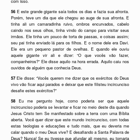
com isso.
56
E este grande gigante saía todos os dias e fazia sua afronta.
Porém, teve um dia que ele chegou ao auge de sua afronta. E
tinha ali um camaradinha ruivo, ombros encurvados, cabelo
caindo nos seus olhos, tinha vindo do campo para visitar seus
irmãos. Ele tinha um pouco de torta de passas, e coisas assim;
seu pai tinha enviado lá para os filhos. E o nome dele era Davi.
Ele era um pequeno pastor de ovelhas. E quando ele ouviu
aquele gigante vir ali e dizer: “O que vocês vão fazer,
companheiros?” Ele disse aquilo na hora errada. Aquilo caiu nos
ouvidos de alguém que conhecia Deus.
57
Ele disse: “Vocês querem me dizer que os exércitos do Deus
vivo vão ficar aqui parados e deixar que este filisteu incircunciso
desafie estes exércitos?”
58
Eu me pergunto hoje, como poderia ser que aquele
incircunciso poderia se levantar e ficar no meio deste dia quando
Jesus Cristo tem Se manifestado sobre a terra com uma Bíblia
aberta. Você quer dizer que este mundo incircunciso, com todas
estas teologias e educações e tudo mais, que eu deveria me
calar quando o meu Deus vive? E desafiando a Santa Palavra de
Deus? Nunca! Se eu tivesse que afundar ali mesmo, eu tomaria