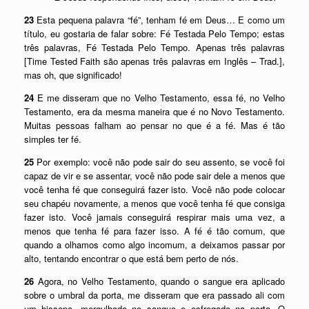
23
Esta pequena palavra “fé”, tenham fé em Deus… E como um
título, eu gostaria de falar sobre: Fé Testada Pelo Tempo; estas
três palavras, Fé Testada Pelo Tempo. Apenas três palavras
[Time Tested Faith são apenas três palavras em Inglês – Trad.],
mas oh, que significado!
24
E me disseram que no Velho Testamento, essa fé, no Velho
Testamento, era da mesma maneira que é no Novo Testamento.
Muitas pessoas falham ao pensar no que é a fé. Mas é tão
simples ter fé.
25
Por exemplo: você não pode sair do seu assento, se você foi
capaz de vir e se assentar, você não pode sair dele a menos que
você tenha fé que conseguirá fazer isto. Você não pode colocar
seu chapéu novamente, a menos que você tenha fé que consiga
fazer isto. Você jamais conseguirá respirar mais uma vez, a
menos que tenha fé para fazer isso. A fé é tão comum, que
quando a olhamos como algo incomum, a deixamos passar por
alto, tentando encontrar o que está bem perto de nós.
26
Agora, no Velho Testamento, quando o sangue era aplicado
sobre o umbral da porta, me disseram que era passado ali com
um hissopo, mergulhado no sangue e esfregado na porta. O