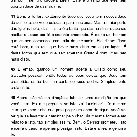
oportunidade de usar sua fé.
44
Bem, a fé fará exatamente tudo que você tem necessidade
de ser feito, se você colocá-la para funcionar. Mas a maior parte
das igrejas hoje, elas – isso é o tanto que elas ensinam: apenas
aceitar a Jesus por fé e assunto encerrado. É como um homem
que estava comendo uma fatia de melancia. Ele disse: “Isso
está bom, mas tem que haver mais disto em algum lugar.” É
desta forma que tem que ser: aceitar a Cristo é bom, mas tem
mais disto.
45
E então, quando um homem aceita a Cristo como seu
Salvador pessoal, então todas as boas coisas que Deus tem
prometido, estão bem na ponta de seus dedos. Simplesmente
creia nisto.
46
Agora, não vá em direção a isto em uma condição em que
você fica: “Eu me pergunto se isto vai funcionar”. Do mesmo
jeito que você sabe que para pegar um copo de água, você vai
ter que se levantar e caminhar pelo chão, da mesma forma é em
relação a isto, tão simples assim. Bem, o Senhor prometeu, isto
encerra o caso, e apenas prossiga nisto. Esta é a real e genuína
fé.