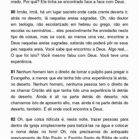
medo. Por quê? Ele tinha se encontrado face a face com Deus.
80
Irmão, irmã, há um lugar secreto onde cada crente deveria ir,
atrás no deserto, lá naquelas areias sagradas. Oh, não doutor
em teologia, não escolarizado em hebreu ou grego, não em
escolas ou seminários… eles possivelmente lhe enredarão neste
tipo de coisas, mas se você, ao menos uma vez, encontrar a
Deus naquelas areias sagradas, satanás não poderá pôr os seus
pés naquela areia. Você sabe que encontrou a Deus. Algo real…
O que foi isto? Você mesmo falou com Deus. Você teve uma
experiência.
81
Nenhum homem tem o direito de tomar o púlpito para pregar o
Evangelho, a menos que ele tenha tido uma experiência lá atrás,
no deserto. Nenhum homem, nenhuma pessoa tem o direito de
se chamar Cristão até que tenha tido uma experiência lá detrás
do deserto. Ainda é ali na parte detrás do deserto; nós
chamamos isto de aposento alto, mas ainda é na parte detrás do
deserto, também. É ali onde você encontra a Deus.
82
Oh, que coisa ridícula é, nesta noite, trazer pessoas para
dentro da igreja simplesmente para batizá-las na água e colocar
o nome delas no livro! Oh, nós precisamos do antiquado
reavivamento de São Paulo; o Espírito Santo da Bíblia de volta