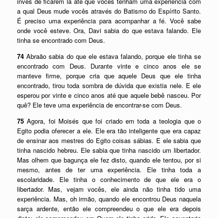
invés de ficarem lá até que vocês tenham uma experiência com
a qual Deus mude vocês através do Batismo do Espírito Santo.
É preciso uma experiência para acompanhar a fé. Você sabe
onde você esteve. Ora, Davi sabia do que estava falando. Ele
tinha se encontrado com Deus.
74
Abraão sabia do que ele estava falando, porque ele tinha se
encontrado com Deus. Durante vinte e cinco anos ele se
manteve firme, porque cria que aquele Deus que ele tinha
encontrado, tirou toda sombra de dúvida que existia nele. E ele
esperou por vinte e cinco anos até que aquele bebê nasceu. Por
quê? Ele teve uma experiência de encontrar-se com Deus.
75
Agora, foi Moisés que foi criado em toda a teologia que o
Egito podia oferecer a ele. Ele era tão inteligente que era capaz
de ensinar aos mestres do Egito coisas sábias. E ele sabia que
tinha nascido hebreu. Ele sabia que tinha nascido um libertador.
Mas olhem que bagunça ele fez disto, quando ele tentou, por si
mesmo, antes de ter uma experiência. Ele tinha toda a
escolaridade. Ele tinha o conhecimento de que ele era o
libertador. Mas, vejam vocês, ele ainda não tinha tido uma
experiência. Mas, oh irmão, quando ele encontrou Deus naquela
sarça ardente, então ele compreendeu o que ele era depois