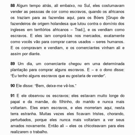
88
Algum tempo atrás, ali embaixo, no Sul, eles costumavam
vender as pessoas de cor como escravos, quando os africanos
os traziam para as fazendas aqui, para os Bóers [Grupo de
fazendeiros de origem holandesa que lutou contra o domínio dos
ingleses em territórios africanos – Trad.], e os vendiam como
escravos. E eles iam comprá-los nos mercados, exatamente
como vocês vão para comprar carros usados – seres humanos.
E os compravam e vendiam, e os comerciantes vinham ali e
assim por diante.
89
Um dia, um comerciante chegou em uma determinada
plantação para comprar alguns escravos. E – e o dono disse:
“Eu tenho alguns escravos que eu gostaria de vender”.
90
Ele disse: “Bem, deixe-me vê-los.”
91
E ele observou os escravos; eles estavam muito longe do
papai e da mamãe, do filhinho, do marido e nunca mais
voltariam. Eles eram escravos, e eles morreriam aqui, nesta
terra estranha. Muitas vezes eles ficavam tristes, chorando,
perturbados, porque eles nunca mais voltariam a ver seus
amados novamente. Então ali – eles os chicoteavam para eles
realizarem o trabalho.