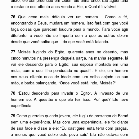
disto; ele compreendeu em Quem ele tinha crido. Ele aguentaria
o restante dos oitenta anos vendo a Ele, o Qual é invisível.
76
Que cena mais ridícula ver um homem… Como a fé,
encontrando a Deus, mudará um homem. Isto fará com que você
faça coisas que parecem loucura para o mundo. Fará você agir
diferente, e você não se importa com o que os outros dizem
desde que você saiba que – do que você está falando.
77
Moisés fugindo do Egito, quarenta anos no deserto, mas
cinco minutos na presença daquela sarça, na manhã seguinte, lá
vai ele descendo para o Egito; sua esposa montada em uma
mula, com o seu filho pendurado no quadril. E ele, um homem
nos seus oitenta anos de idade com um velho cajado na sua
mão, a barba balançando. “Onde você está indo, Moisés?”
78
“Estou descendo para invadir o Egito”. A invasão de um
homem só. A questão é que ele fez isso. Por quê? Ele teve
experiência.
79
Como guerreiro quando jovem, ele fugiu da presença de Faraó
sem uma experiência. Mas com uma experiência, ele foi diante
de sua face e disse a ele: “Eu castigarei esta terra com pragas,
a menos que você deixe este povo sair.” Ele não estava com