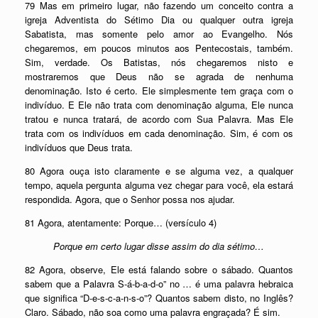
79 Mas em primeiro lugar, não fazendo um conceito contra a
igreja Adventista do Sétimo Dia ou qualquer outra igreja
Sabatista, mas somente pelo amor ao Evangelho. Nós
chegaremos, em poucos minutos aos Pentecostais, também.
Sim, verdade. Os Batistas, nós chegaremos nisto e
mostraremos que Deus não se agrada de nenhuma
denominação. Isto é certo. Ele simplesmente tem graça com o
indivíduo. E Ele não trata com denominação alguma, Ele nunca
tratou e nunca tratará, de acordo com Sua Palavra. Mas Ele
trata com os indivíduos em cada denominação. Sim, é com os
indivíduos que Deus trata.
80 Agora ouça isto claramente e se alguma vez, a qualquer
tempo, aquela pergunta alguma vez chegar para você, ela estará
respondida. Agora, que o Senhor possa nos ajudar.
81 Agora, atentamente: Porque… (versículo 4)
Porque em certo lugar disse assim do dia sétimo…
82 Agora, observe, Ele está falando sobre o sábado. Quantos
sabem que a Palavra S-á-b-a-d-o” no … é uma palavra hebraica
que significa “D-e-s-c-a-n-s-o”? Quantos sabem disto, no Inglês?
Claro. Sábado, não soa como uma palavra engraçada? É sim.