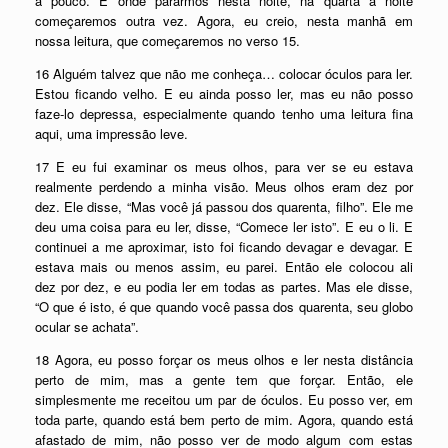
a pouco. E onde pararmos nesta noite, na quarta à noite
começaremos outra vez. Agora, eu creio, nesta manhã em
nossa leitura, que começaremos no verso 15.
16 Alguém talvez que não me conheça… colocar óculos para ler.
Estou ficando velho. E eu ainda posso ler, mas eu não posso
faze-lo depressa, especialmente quando tenho uma leitura fina
aqui, uma impressão leve.
17 E eu fui examinar os meus olhos, para ver se eu estava
realmente perdendo a minha visão. Meus olhos eram dez por
dez. Ele disse, “Mas você já passou dos quarenta, filho”. Ele me
deu uma coisa para eu ler, disse, “Comece ler isto”. E eu o li. E
continuei a me aproximar, isto foi ficando devagar e devagar. E
estava mais ou menos assim, eu parei. Então ele colocou ali
dez por dez, e eu podia ler em todas as partes. Mas ele disse,
“O que é isto, é que quando você passa dos quarenta, seu globo
ocular se achata”.
18 Agora, eu posso forçar os meus olhos e ler nesta distância
perto de mim, mas a gente tem que forçar. Então, ele
simplesmente me receitou um par de óculos. Eu posso ver, em
toda parte, quando está bem perto de mim. Agora, quando está
afastado de mim, não posso ver de modo algum com estas