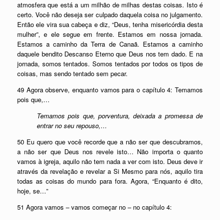
atmosfera que está a um milhão de milhas destas coisas. Isto é
certo. Você não deseja ser culpado daquela coisa no julgamento.
Então ele vira sua cabeça e diz, “Deus, tenha misericórdia desta
mulher”, e ele segue em frente. Estamos em nossa jornada.
Estamos a caminho da Terra de Canaã. Estamos a caminho
daquele bendito Descanso Eterno que Deus nos tem dado. E na
jornada, somos tentados. Somos tentados por todos os tipos de
coisas, mas sendo tentado sem pecar.
49 Agora observe, enquanto vamos para o capítulo 4: Temamos
pois que,…
Temamos pois que, porventura, deixada a promessa de
entrar no seu repouso,…
50 Eu quero que você recorde que a não ser que descubramos,
a não ser que Deus nos revele isto… Não importa o quanto
vamos à igreja, aquilo não tem nada a ver com isto. Deus deve ir
através da revelação e revelar a Si Mesmo para nós, aquilo tira
todas as coisas do mundo para fora. Agora, “Enquanto é dito,
hoje, se…”
51 Agora vamos – vamos começar no – no capítulo 4: