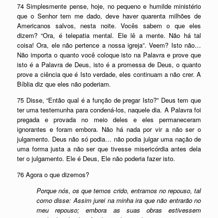
74 Simplesmente pense, hoje, no pequeno e humilde ministério
que o Senhor tem me dado, deve haver quarenta milhões de
Americanos salvos, nesta noite. Vocês sabem o que eles
dizem? “Ora, é telepatia mental. Ele lê a mente. Não há tal
coisa! Ora, ele não pertence a nossa igreja”. Veem? Isto não…
Não importa o quanto você coloque isto na Palavra e prove que
isto é a Palavra de Deus, isto é a promessa de Deus, o quanto
prove a ciência que é Isto verdade, eles continuam a não crer. A
Bíblia diz que eles não poderiam.
75 Disse, “Então qual é a função de pregar Isto?” Deus tem que
ter uma testemunha para condená-los, naquele dia. A Palavra foi
pregada e provada no meio deles e eles permaneceram
ignorantes e foram embora. Não há nada por vir a não ser o
julgamento. Deus não só podia… não podia julgar uma nação de
uma forma justa a não ser que tivesse misericórdia antes dela
ter o julgamento. Ele é Deus, Ele não poderia fazer isto.
76 Agora o que dizemos?
Porque nós, os que temos crido, entramos no repouso, tal
como disse: Assim jurei na minha ira que não entrarão no
meu repouso; embora as suas obras estivessem