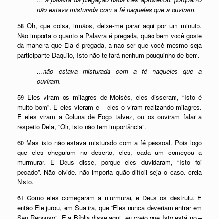
não estava misturada com a fé naqueles que a ouviram.
58 Oh, que coisa, irmãos, deixe-me parar aqui por um minuto.
Não importa o quanto a Palavra é pregada, quão bem você goste
da maneira que Ela é pregada, a não ser que você mesmo seja
participante Daquilo, Isto não te fará nenhum pouquinho de bem.
…não estava misturada com a fé naqueles que a
ouviram.
59 Eles viram os milagres de Moisés, eles disseram, “Isto é
muito bom”. E eles vieram e – eles o viram realizando milagres.
E eles viram a Coluna de Fogo talvez, ou os ouviram falar a
respeito Dela, “Oh, isto não tem importância”.
60 Mas isto não estava misturado com a fé pessoal. Pois logo
que eles chegaram no deserto, eles, cada um começou a
murmurar. E Deus disse, porque eles duvidaram, “Isto foi
pecado”. Não olvide, não importa quão difícil seja o caso, creia
Nisto.
61 Como eles começaram a murmurar, e Deus os destruiu. E
então Ele jurou, em Sua ira, que “Eles nunca deveriam entrar em
Seu Repouso”. E a Bíblia disse aqui, eu creio que Isto está no –