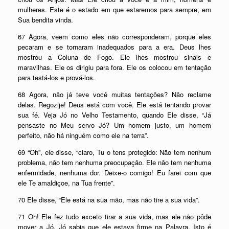
mulheres. Este é o estado em que estaremos para sempre, em
Sua bendita vinda.
67 Agora, veem como eles não corresponderam, porque eles
pecaram e se tornaram inadequados para a era. Deus lhes
mostrou a Coluna de Fogo. Ele lhes mostrou sinais e
maravilhas. Ele os dirigiu para fora. Ele os colocou em tentação
para testá-los e prová-los.
68 Agora, não já teve você muitas tentações? Não reclame
delas. Regozije! Deus está com você. Ele está tentando provar
sua fé. Veja Jó no Velho Testamento, quando Ele disse, “Já
pensaste no Meu servo Jó? Um homem justo, um homem
perfeito, não há ninguém como ele na terra”.
69 “Oh”, ele disse, “claro, Tu o tens protegido: Não tem nenhum
problema, não tem nenhuma preocupação. Ele não tem nenhuma
enfermidade, nenhuma dor. Deixe-o comigo! Eu farei com que
ele Te amaldiçoe, na Tua frente”.
70 Ele disse, “Ele está na sua mão, mas não tire a sua vida”.
71 Oh! Ele fez tudo exceto tirar a sua vida, mas ele não pôde
mover a Jó. Jó sabia que ele estava firme na Palavra. Isto é