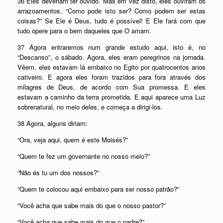
36 Eles deveriam ter ouvido. Mas em vez disto, eles ouviram os
arrazoamentos, “Como pode isto ser? Como podem ser estas
coisas?” Se Ele é Deus, tudo é possível! E Ele fará com que
tudo opere para o bem daqueles que O amam.
37 Agora entraremos num grande estudo aqui, isto é, no
“Descanso”, o sábado. Agora, eles eram peregrinos na jornada.
Vêem, eles estavam lá embaixo no Egito por quatrocentos anos
cativeiro. E agora eles foram trazidos para fora através dos
milagres de Deus, de acordo com Sua promessa. E eles
estavam a caminho da terra prometida. E aqui aparece uma Luz
sobrenatural, no meio deles, e começa a dirigi-los.
38 Agora, alguns diriam:
“Ora, veja aqui, quem é este Moisés?”
“Quem te fez um governante no nosso meio?”
“Não és tu um dos nossos?”
“Quem te colocou aqui embaixo para ser nosso patrão?”
“Você acha que sabe mais do que o nosso pastor?”
“Você acha que sabe mais do que o padre?”