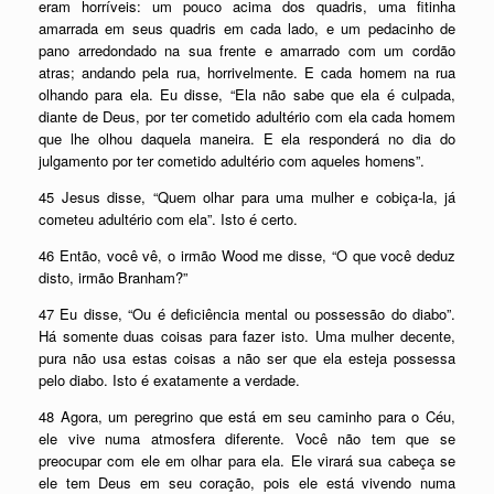
eram horríveis: um pouco acima dos quadris, uma fitinha
amarrada em seus quadris em cada lado, e um pedacinho de
pano arredondado na sua frente e amarrado com um cordão
atras; andando pela rua, horrivelmente. E cada homem na rua
olhando para ela. Eu disse, “Ela não sabe que ela é culpada,
diante de Deus, por ter cometido adultério com ela cada homem
que lhe olhou daquela maneira. E ela responderá no dia do
julgamento por ter cometido adultério com aqueles homens”.
45 Jesus disse, “Quem olhar para uma mulher e cobiça-la, já
cometeu adultério com ela”. Isto é certo.
46 Então, você vê, o irmão Wood me disse, “O que você deduz
disto, irmão Branham?”
47 Eu disse, “Ou é deficiência mental ou possessão do diabo”.
Há somente duas coisas para fazer isto. Uma mulher decente,
pura não usa estas coisas a não ser que ela esteja possessa
pelo diabo. Isto é exatamente a verdade.
48 Agora, um peregrino que está em seu caminho para o Céu,
ele vive numa atmosfera diferente. Você não tem que se
preocupar com ele em olhar para ela. Ele virará sua cabeça se
ele tem Deus em seu coração, pois ele está vivendo numa