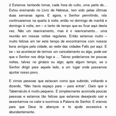
2 Estamos tentando tomar, cada hora do culto, uma parte de…
Estou ensinando no Livro de Hebreus, tem sido pelas últimas
duas semanas agora. E agora, o Senhor permitindo, nós
continuaremos na quarta à noite, então no domingo de manhã e
domingo à noite, em – o tanto de tempo que eu ficar aqui desta
vez. Não um reavivamento, mas é o reavivamento… uma
reunião em nossas noites regulares. Então estamos muito –
muito felizes em ter este tempo de encontrarmos com nossos
bons amigos pela cidade, ao redor das cidades Falls por aqui. E
se – se acontecer de termos um cancelamento ou algo, pode ser
que o Senhor nos dirija logo a … Talvez poderíamos ter poucas
noites, talvez no ginásio ou algo; após algum tempo, se o
Senhor dirigir para aquele lado, a um lugar onde possamos
ajuntar nosso povo.
E vimos pessoas que estavam como que subindo, voltando e
dizendo, “Não havia espaço para – para entrar”. Claro que o
Tabernáculo é muito pequeno. E simplesmente acomoda poucas
pessoas e estamos tão felizes que estamos desejando sair e
assentarmos no calor e ouvirmos a Palavra do Senhor. E oramos
para que Deus te abençoe e te ajude excessiva e
abundantemente.