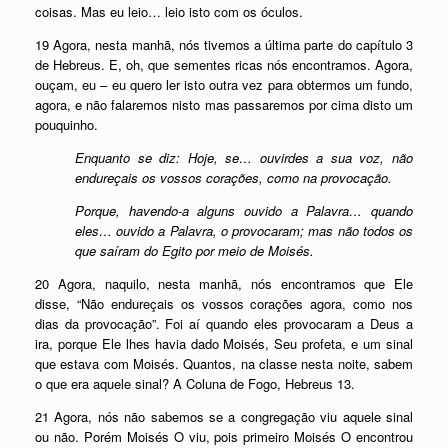
coisas. Mas eu leio… leio isto com os óculos.
19 Agora, nesta manhã, nós tivemos a última parte do capítulo 3
de Hebreus. E, oh, que sementes ricas nós encontramos. Agora,
ouçam, eu – eu quero ler isto outra vez para obtermos um fundo,
agora, e não falaremos nisto mas passaremos por cima disto um
pouquinho.
Enquanto se diz: Hoje, se… ouvirdes a sua voz, não
endureçais os vossos corações, como na provocação.
Porque, havendo-a alguns ouvido a Palavra… quando
eles… ouvido a Palavra, o provocaram; mas não todos os
que saíram do Egito por meio de Moisés.
20 Agora, naquilo, nesta manhã, nós encontramos que Ele
disse, “Não endureçais os vossos corações agora, como nos
dias da provocação”. Foi aí quando eles provocaram a Deus a
ira, porque Ele lhes havia dado Moisés, Seu profeta, e um sinal
que estava com Moisés. Quantos, na classe nesta noite, sabem
o que era aquele sinal? A Coluna de Fogo, Hebreus 13.
21 Agora, nós não sabemos se a congregação viu aquele sinal
ou não. Porém Moisés O viu, pois primeiro Moisés O encontrou