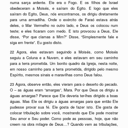
numa sarça ardente. Ele era o Fogo. E os filhos de Israel
obedeceram a Moisés, e saíram do Egito. E logo que eles
saíram do Egito, Deus, nós encontramos, os dirigiu diretamente
para uma armadilha. Onde o exército de Faraó estava atrás
deles, o Mar Vermelho no outro lado, e Deus os colocou num
teste; e eles ficaram com medo. E isto provocou a Deus, Ele
disse, “Por que clamas a Mim?” Disse, “Simplesmente fale e
siga em frente”. Eu gosto disto.
22 Agora, eles estavam seguindo a Moisés, como Moisés
seguiu a Coluna e a Nuvem, e eles estavam em seu caminho
para a terra prometida. Um bonito quadro da Igreja, nesta noite,
em nosso caminho para a terra prometida, dirigido pelo mesmo
Espírito, mesmos sinais e maravilhas como Deus falou.
23 Agora, observe então, eles vieram para o deserto do pecado.
O – as águas eram “amargas”, Mara. Por que Deus os dirigiu a
águas amargas? Parece que Ele deveria ter-lhes dirigido a boas
águas. Mas Ele os dirigiu a águas amargas para que então Ele
pudesse provar sua fé. Ele gosta de fazer isto. Ele gosta de
colocar tribulação sobre você, mostrando que Ele pode mostrar
Seu amor e Seu poder. Como pode as pessoas, hoje, que não
creem na obra milagre de Deus…? Quando vem as tribulações,