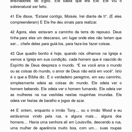
ensinadores do Egito. Ele sabia que era Ele. Ele viu o
sobrenatural ser feito.
41 Ele disse, “Estarei contigo, Moisés. Irei diante de ti”. (E eles
compreenderam) E Ele lhe deu sinais para realizar.
42 Agora, eles estavam a caminho da terra do repouso. Deus
tinha para eles um descanso, um lugar onde eles não teriam que
ser… chefe deles para guiá-los, para faze-los fazer coisas.
43 Que quadro bonito é hoje, quando nós olhamos na Igreja e
vemos a Igreja em sua condição, cada homem que é nascido do
Espírito de Deus despreza o mundo. “E se você ama o mundo
ou as coisas do mundo, o amor de Deus não está em você”. Isto
é o que a Bíblia diz. E o verdadeiro peregrino, em seu caminho,
simplesmente odeia as coisas do mundo. Ele odeia ver o
homem bebendo. Ele odeia ver o homem fumando. Ele odeia ver
as mulheres na rua vestidas nestas roupinhas imundas. Ele
odeia ver festas de baralho e jogos de azar.
44 E ontem, enquanto o irmão Tony… ou o irmão Wood e eu
estávamos vindo pela rua, e alguns mais… alguns dos
homens… Havia uma senhora ali em Louisville, descendo a rua,
uma mulher de aparência muito boa, com um… suas roupas