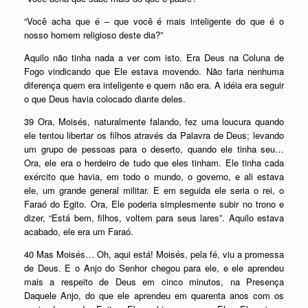
“Você acha que é – que você é mais inteligente do que é o
nosso homem religioso deste dia?”
Aquilo não tinha nada a ver com isto. Era Deus na Coluna de
Fogo vindicando que Ele estava movendo. Não faria nenhuma
diferença quem era inteligente e quem não era. A idéia era seguir
o que Deus havia colocado diante deles.
39 Ora, Moisés, naturalmente falando, fez uma loucura quando
ele tentou libertar os filhos através da Palavra de Deus; levando
um grupo de pessoas para o deserto, quando ele tinha seu…
Ora, ele era o herdeiro de tudo que eles tinham. Ele tinha cada
exército que havia, em todo o mundo, o governo, e ali estava
ele, um grande general militar. E em seguida ele seria o rei, o
Faraó do Egito. Ora, Ele poderia simplesmente subir no trono e
dizer, “Está bem, filhos, voltem para seus lares”. Aquilo estava
acabado, ele era um Faraó.
40 Mas Moisés… Oh, aqui está! Moisés, pela fé, viu a promessa
de Deus. E o Anjo do Senhor chegou para ele, e ele aprendeu
mais a respeito de Deus em cinco minutos, na Presença
Daquele Anjo, do que ele aprendeu em quarenta anos com os