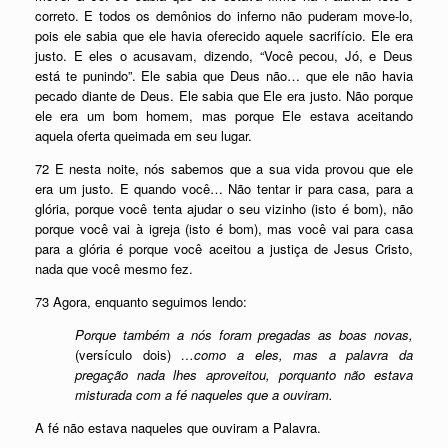
correto. E todos os demônios do inferno não puderam move-lo,
pois ele sabia que ele havia oferecido aquele sacrifício. Ele era
justo. E eles o acusavam, dizendo, “Você pecou, Jó, e Deus
está te punindo”. Ele sabia que Deus não… que ele não havia
pecado diante de Deus. Ele sabia que Ele era justo. Não porque
ele era um bom homem, mas porque Ele estava aceitando
aquela oferta queimada em seu lugar.
72 E nesta noite, nós sabemos que a sua vida provou que ele
era um justo. E quando você… Não tentar ir para casa, para a
glória, porque você tenta ajudar o seu vizinho (isto é bom), não
porque você vai à igreja (isto é bom), mas você vai para casa
para a glória é porque você aceitou a justiça de Jesus Cristo,
nada que você mesmo fez.
73 Agora, enquanto seguimos lendo:
Porque também a nós foram pregadas as boas novas,
(versículo dois)
…como a eles, mas a palavra da
pregação nada lhes aproveitou, porquanto não estava
misturada com a fé naqueles que a ouviram.
A fé não estava naqueles que ouviram a Palavra.