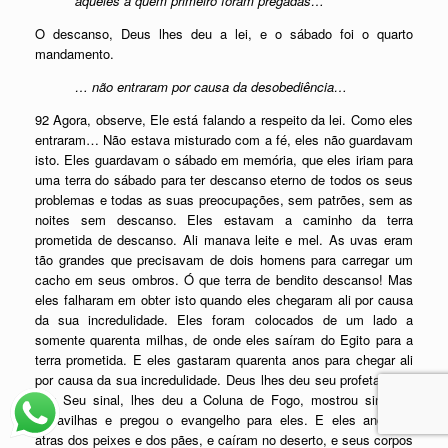
aqueles a quem primeiro foram pregadas…
O descanso, Deus lhes deu a lei, e o sábado foi o quarto
mandamento.
… não entraram por causa da desobediência…
92 Agora, observe, Ele está falando a respeito da lei. Como eles
entraram… Não estava misturado com a fé, eles não guardavam
isto. Eles guardavam o sábado em memória, que eles iriam para
uma terra do sábado para ter descanso eterno de todos os seus
problemas e todas as suas preocupações, sem patrões, sem as
noites sem descanso. Eles estavam a caminho da terra
prometida de descanso. Ali manava leite e mel. As uvas eram
tão grandes que precisavam de dois homens para carregar um
cacho em seus ombros. Ó que terra de bendito descanso! Mas
eles falharam em obter isto quando eles chegaram ali por causa
da sua incredulidade. Eles foram colocados de um lado a
somente quarenta milhas, de onde eles saíram do Egito para a
terra prometida. E eles gastaram quarenta anos para chegar ali
por causa da sua incredulidade. Deus lhes deu seu profeta, lhes
deu Seu sinal, lhes deu a Coluna de Fogo, mostrou sinais e
maravilhas e pregou o evangelho para eles. E eles andaram
atras dos peixes e dos pães, e caíram no deserto, e seus corpos