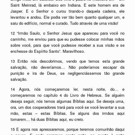
Saint Meinrad, lá embaixo em Indiana. E este homem era de
Jasper. E o Senhor o curou tirando-o daquela cadeira, ele
levantou e andou. Ele podia ver tão bem quanto qualquer um, e
saiu do edifício, normal e curado. Tudo através de uma visão!
12 “Irmão Saulo, o Senhor Jesus que apareceu para você no
caminho, me enviou para que eu pudesse colocar minhas mãos
sobre você, para que você pudesse receber a sua visão e se
enchesse do Espírito Santo”. Maravilhoso.
13 Então nós descobrimos, vendo que temos esta grande
salvação, não deveríamos… Não poderíamos escapar da
punição e ira de Deus, se negligenciássemos tão grande
salvação.
14 Agora, nós começaremos ler, nesta noite, do… e
começaremos no capítulo 4 do Livro de Hebreus. Se alguém
deseja seguir, nós temos algumas Bíblias aqui. Se deseja uma,
ora, um dos cooperadores trará para você se você levantar a sua
mão, estas – estas Bíblias. Se alguns dos irmãos aqui
tomarem… há duas Bíblias aqui, eu creio.
15 E agora nos apressaremos, porque teremos comunhão daqui