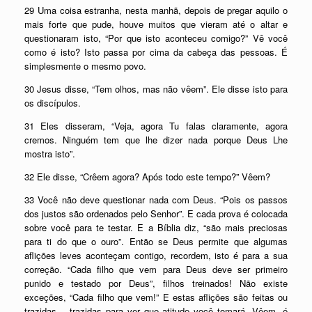
29 Uma coisa estranha, nesta manhã, depois de pregar aquilo o
mais forte que pude, houve muitos que vieram até o altar e
questionaram isto, “Por que isto aconteceu comigo?” Vê você
como é isto? Isto passa por cima da cabeça das pessoas. É
simplesmente o mesmo povo.
30 Jesus disse, “Tem olhos, mas não vêem”. Ele disse isto para
os discípulos.
31 Eles disseram, “Veja, agora Tu falas claramente, agora
cremos. Ninguém tem que lhe dizer nada porque Deus Lhe
mostra isto”.
32 Ele disse, “Crêem agora? Após todo este tempo?” Vêem?
33 Você não deve questionar nada com Deus. “Pois os passos
dos justos são ordenados pelo Senhor”. E cada prova é colocada
sobre você para te testar. E a Bíblia diz, “são mais preciosas
para ti do que o ouro”. Então se Deus permite que algumas
aflições leves aconteçam contigo, recordem, isto é para a sua
correção. “Cada filho que vem para Deus deve ser primeiro
punido e testado por Deus”, filhos treinados! Não existe
exceções, “Cada filho que vem!” E estas aflições são feitas ou
trazidas – trazidas para ver que atitude você tomará. Vêem, é