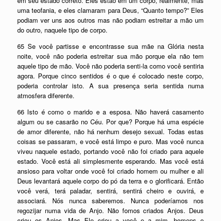
em seu estado correto. Eles estão em um corpo, realmente, mas
uma teofania, e eles clamaram para Deus, “Quanto tempo?” Eles
podiam ver uns aos outros mas não podiam estreitar a mão um
do outro, naquele tipo de corpo.
65 Se você partisse e encontrasse sua mãe na Glória nesta
noite, você não poderia estreitar sua mão porque ela não tem
aquele tipo de mão. Você não poderia senti-la como você sentiria
agora. Porque cinco sentidos é o que é colocado neste corpo,
poderia controlar isto. A sua presença seria sentida numa
atmosfera diferente.
66 Isto é como o marido e a esposa. Não haverá casamento
algum ou se casarão no Céu. Por que? Porque há uma espécie
de amor diferente, não há nenhum desejo sexual. Todas estas
coisas se passaram, e você está limpo e puro. Mas você nunca
viveu naquele estado, portando você não foi criado para aquele
estado. Você está ali simplesmente esperando. Mas você está
ansioso para voltar onde você foi criado homem ou mulher e ali
Deus levantará aquele corpo do pó da terra e o glorificará. Então
você verá, terá paladar, sentirá, sentirá cheiro e ouvirá, e
associará. Nós nunca saberemos. Nunca poderíamos nos
regozijar numa vida de Anjo. Não fomos criados Anjos. Deus
criou os Anjos. Mas Ele criou a você e a mim, homens e