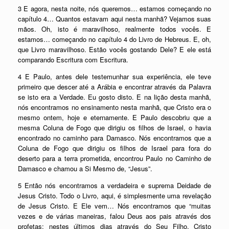
3 E agora, nesta noite, nós queremos… estamos começando no
capítulo 4… Quantos estavam aqui nesta manhã? Vejamos suas
mãos. Oh, isto é maravilhoso, realmente todos vocês. E
estamos… começando no capítulo 4 do Livro de Hebreus. E, oh,
que Livro maravilhoso. Estão vocês gostando Dele? E ele está
comparando Escritura com Escritura.
4 E Paulo, antes dele testemunhar sua experiência, ele teve
primeiro que descer até a Arábia e encontrar através da Palavra
se isto era a Verdade. Eu gosto disto. E na lição desta manhã,
nós encontramos no ensinamento nesta manhã, que Cristo era o
mesmo ontem, hoje e eternamente. E Paulo descobriu que a
mesma Coluna de Fogo que dirigiu os filhos de Israel, o havia
encontrado no caminho para Damasco. Nós encontramos que a
Coluna de Fogo que dirigiu os filhos de Israel para fora do
deserto para a terra prometida, encontrou Paulo no Caminho de
Damasco e chamou a Si Mesmo de, “Jesus”.
5 Então nós encontramos a verdadeira e suprema Deidade de
Jesus Cristo. Todo o Livro, aqui, é simplesmente uma revelação
de Jesus Cristo. E Ele vem… Nós encontramos que “muitas
vezes e de várias maneiras, falou Deus aos pais através dos
profetas; nestes últimos dias através do Seu Filho, Cristo