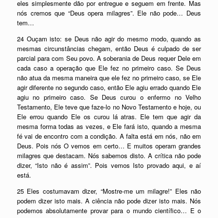
eles simplesmente dão por entregue e seguem em frente. Mas
nós cremos que “Deus opera milagres”. Ele não pode… Deus
tem…
24 Ouçam isto: se Deus não agir do mesmo modo, quando as
mesmas circunstâncias chegam, então Deus é culpado de ser
parcial para com Seu povo. A soberania de Deus requer Dele em
cada caso a operação que Ele fez no primeiro caso. Se Deus
não atua da mesma maneira que ele fez no primeiro caso, se Ele
agir diferente no segundo caso, então Ele agiu errado quando Ele
agiu no primeiro caso. Se Deus curou o enfermo no Velho
Testamento, Ele teve que faze-lo no Novo Testamento e hoje, ou
Ele errou quando Ele os curou lá atras. Ele tem que agir da
mesma forma todas as vezes, e Ele fará isto, quando a mesma
fé vai de encontro com a condição. A falta está em nós, não em
Deus. Pois nós O vemos em certo… E muitos operam grandes
milagres que destacam. Nós sabemos disto. A crítica não pode
dizer, “Isto não é assim”. Pois vemos Isto provado aqui, e aí
está.
25 Eles costumavam dizer, “Mostre-me um milagre!” Eles não
podem dizer isto mais. A ciência não pode dizer isto mais. Nós
podemos absolutamente provar para o mundo científico… E o