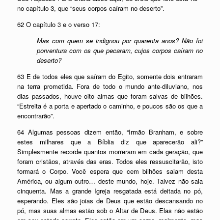
no capítulo 3, que “seus corpos caíram no deserto”.
62 O capítulo 3 e o verso 17:
Mas com quem se indignou por quarenta anos? Não foi
porventura com os que pecaram, cujos corpos caíram no
deserto?
63 E de todos eles que saíram do Egito, somente dois entraram
na terra prometida. Fora de todo o mundo ante-diluviano, nos
dias passados, houve oito almas que foram salvas de bilhões.
“Estreita é a porta e apertado o caminho, e poucos são os que a
encontrarão”.
64 Algumas pessoas dizem então, “Irmão Branham, e sobre
estes milhares que a Bíblia diz que aparecerão ali?”
Simplesmente recorde quantos morreram em cada geração, que
foram cristãos, através das eras. Todos eles ressuscitarão, isto
formará o Corpo. Você espera que cem bilhões saiam desta
América, ou algum outro… deste mundo, hoje. Talvez não saia
cinquenta. Mas a grande Igreja resgatada está deitada no pó,
esperando. Eles são joias de Deus que estão descansando no
pó, mas suas almas estão sob o Altar de Deus. Elas não estão