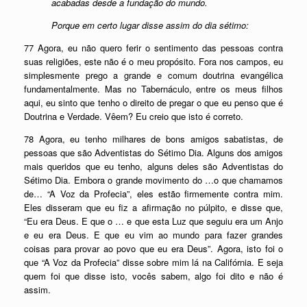
acabadas desde a fundação do mundo.
Porque em certo lugar disse assim do dia sétimo:
77 Agora, eu não quero ferir o sentimento das pessoas contra
suas religiões, este não é o meu propósito. Fora nos campos, eu
simplesmente prego a grande e comum doutrina evangélica
fundamentalmente. Mas no Tabernáculo, entre os meus filhos
aqui, eu sinto que tenho o direito de pregar o que eu penso que é
Doutrina e Verdade. Vêem? Eu creio que isto é correto.
78 Agora, eu tenho milhares de bons amigos sabatistas, de
pessoas que são Adventistas do Sétimo Dia. Alguns dos amigos
mais queridos que eu tenho, alguns deles são Adventistas do
Sétimo Dia. Embora o grande movimento do …o que chamamos
de… “A Voz da Profecia”, eles estão firmemente contra mim.
Eles disseram que eu fiz a afirmação no púlpito, e disse que,
“Eu era Deus. E que o … e que esta Luz que seguiu era um Anjo
e eu era Deus. E que eu vim ao mundo para fazer grandes
coisas para provar ao povo que eu era Deus”. Agora, isto foi o
que “A Voz da Profecia” disse sobre mim lá na Califórnia. E seja
quem foi que disse isto, vocês sabem, algo foi dito e não é
assim.