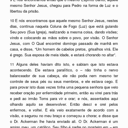
mesmo Senhor Jesus, chegou para Pedro na forma de Luz e o
libertou da prisão.
10 E nós encontramos que aquele mesmo Senhor Jesus, nestes
dias, continua naquela Coluna de Fogo (Luz) que está guiando
Seu povo (Sua Igreja), realizando a mesma coisa, dando visões;
vindo e colocando as mãos sobre o povo, por visão. O Senhor
Jesus, com O Qual encontrei domingo passado de manhã em
casa, e disse, “Um homem de cabelos pretos, grisalhos virá. Ele
é grego. Sua esposa de meia idade, e estará chorando no altar”.
11 Alguns deles haviam dito isto, e sabiam que isto estava
acontecendo. Ele estava paralítico, o – não tinha o nervo
balanceador de sua cabeça, ele não podia nem mesmo ter
controle de seus pés ou seus membros, e ele estava cego. E
para provar isto duas vezes tinha uma pequena senhora que veio
receber oração por enfermidade primeiro, então eu virei para trás
e pedi ao irmão Toms para vir e orar; e nós, assentados aqui
olhando aquilo se desenvolver. Então desci e orei pelos
enfermos, e voltei. E ela veio exatamente de acordo com a
visão, e segurou no meu braço e começou a chorar, e disse que
o Dr. Ackerman lhe havia enviado ali. O Dr. Ackerman é um
amigo meu, um católico. Seu filho é padre no mosteiro em – em