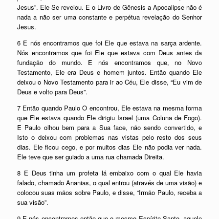
Jesus”. Ele Se revelou. E o Livro de Gênesis a Apocalipse não é
nada a não ser uma constante e perpétua revelação do Senhor
Jesus.
6 E nós encontramos que foi Ele que estava na sarça ardente.
Nós encontramos que foi Ele que estava com Deus antes da
fundação do mundo. E nós encontramos que, no Novo
Testamento, Ele era Deus e homem juntos. Então quando Ele
deixou o Novo Testamento para ir ao Céu, Ele disse, “Eu vim de
Deus e volto para Deus”.
7 Então quando Paulo O encontrou, Ele estava na mesma forma
que Ele estava quando Ele dirigiu Israel (uma Coluna de Fogo).
E Paulo olhou bem para a Sua face, não sendo convertido, e
Isto o deixou com problemas nas vistas pelo resto dos seus
dias. Ele ficou cego, e por muitos dias Ele não podia ver nada.
Ele teve que ser guiado a uma rua chamada Direita.
8 E Deus tinha um profeta lá embaixo com o qual Ele havia
falado, chamado Ananias, o qual entrou (através de uma visão) e
colocou suas mãos sobre Paulo, e disse, “Irmão Paulo, receba a
sua visão”.
9 E nós encontramos então que o mesmo Espírito Santo, aquele