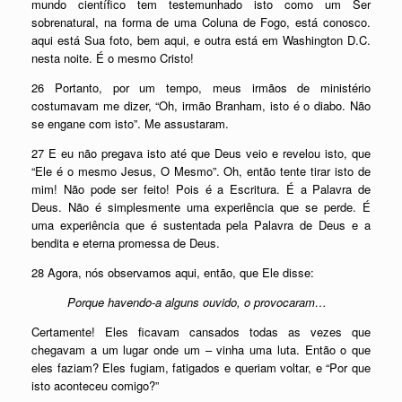
mundo científico tem testemunhado isto como um Ser
sobrenatural, na forma de uma Coluna de Fogo, está conosco.
aqui está Sua foto, bem aqui, e outra está em Washington D.C.
nesta noite. É o mesmo Cristo!
26 Portanto, por um tempo, meus irmãos de ministério
costumavam me dizer, “Oh, irmão Branham, isto é o diabo. Não
se engane com isto”. Me assustaram.
27 E eu não pregava isto até que Deus veio e revelou isto, que
“Ele é o mesmo Jesus, O Mesmo”. Oh, então tente tirar isto de
mim! Não pode ser feito! Pois é a Escritura. É a Palavra de
Deus. Não é simplesmente uma experiência que se perde. É
uma experiência que é sustentada pela Palavra de Deus e a
bendita e eterna promessa de Deus.
28 Agora, nós observamos aqui, então, que Ele disse:
Porque havendo-a alguns ouvido, o provocaram…
Certamente! Eles ficavam cansados todas as vezes que
chegavam a um lugar onde um – vinha uma luta. Então o que
eles faziam? Eles fugiam, fatigados e queriam voltar, e “Por que
isto aconteceu comigo?”