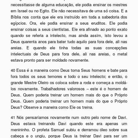
necessitasse de alguma educação, ele podia ensinar os mestres
em Israel ou no Egito. Ele não necessitava de uma só coisa. E a
Bíblia nos conta que ele era instruído em toda a sabedoria dos
egípcios. Ora, ele podia ensinar a seus eruditos. Ele podia
ensinar coisas a seus cientistas. Ele era afinado ao ponto exato
quando se referia a intelecto, mas ainda assim, isto levou a
Deus quarenta anos para bater tudo aquilo para fora dele, ali nas
areias. E quando ele tinha todas as suas concepções
intelectuais de Deus para fora dele, ali nas areias, o metal
estava pronto para ser moldado novamente.
40 Essa é a maneira como Deus toma Seus homens e bate para
fora todos os seus temores e todo o seu intelecto; e então, o
grande Mestre Oleiro os coloca sobre a roda e começa a moldá-
los novamente. Trabalhadores valorosos – este é o homem de
Deus. Quem poderia treinar um homem mais do que o Próprio
Deus. Quem poderia treinar um homem mais do que o Próprio
Deus? Observe a maneira como Ele os treina.
41 Nós pensaríamos novamente num outro pelo nome de Davi.
Deus estava treinando Davi quando este era apenas um
menininho. O profeta Samuel subiu e derramou óleo sobre sua
cabeça e o ungiu, porque Deus ia treinar Davi para ser um