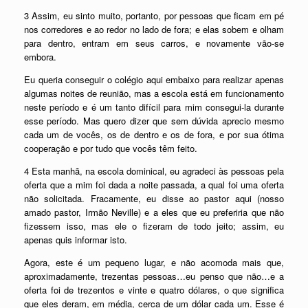
3 Assim, eu sinto muito, portanto, por pessoas que ficam em pé
nos corredores e ao redor no lado de fora; e elas sobem e olham
para dentro, entram em seus carros, e novamente vão-se
embora.
Eu queria conseguir o colégio aqui embaixo para realizar apenas
algumas noites de reunião, mas a escola está em funcionamento
neste período e é um tanto difícil para mim consegui-la durante
esse período. Mas quero dizer que sem dúvida aprecio mesmo
cada um de vocês, os de dentro e os de fora, e por sua ótima
cooperação e por tudo que vocês têm feito.
4 Esta manhã, na escola dominical, eu agradeci às pessoas pela
oferta que a mim foi dada a noite passada, a qual foi uma oferta
não solicitada. Fracamente, eu disse ao pastor aqui (nosso
amado pastor, Irmão Neville) e a eles que eu preferiria que não
fizessem isso, mas ele o fizeram de todo jeito; assim, eu
apenas quis informar isto.
Agora, este é um pequeno lugar, e não acomoda mais que,
aproximadamente, trezentas pessoas…eu penso que não…e a
oferta foi de trezentos e vinte e quatro dólares, o que significa
que eles deram, em média, cerca de um dólar cada um. Esse é