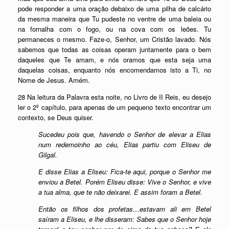
pode responder a uma oração debaixo de uma pilha de calcário
da mesma maneira que Tu pudeste no ventre de uma baleia ou
na fornalha com o fogo, ou na cova com os leões. Tu
permaneces o mesmo. Faze-o, Senhor, um Cristão lavado. Nós
sabemos que todas as coisas operam juntamente para o bem
daqueles que Te amam, e nós oramos que esta seja uma
daquelas coisas, enquanto nós encomendamos isto a Ti, no
Nome de Jesus. Amém.
28 Na leitura da Palavra esta noite, no Livro de II Reis, eu desejo
ler o 2º capítulo, para apenas de um pequeno texto encontrar um
contexto, se Deus quiser.
Sucedeu pois que, havendo o Senhor de elevar a Elias
num redemoinho ao céu, Elias partiu com Eliseu de
Gilgal.
E disse Elias a Eliseu: Fica-te aqui, porque o Senhor me
enviou a Betel. Porém Eliseu disse: Vive o Senhor, e vive
a tua alma, que te não deixarei. E assim foram a Betel.
Então os filhos dos profetas…estavam ali em Betel
saíram a Eliseu, e lhe disseram: Sabes que o Senhor hoje