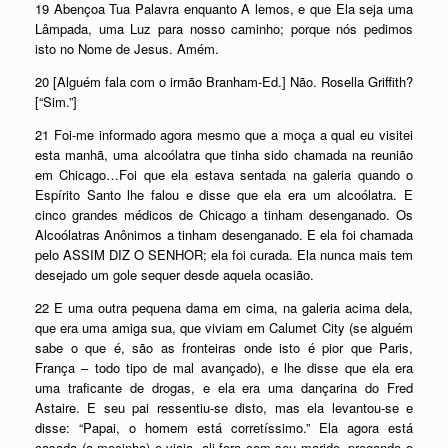
19 Abençoa Tua Palavra enquanto A lemos, e que Ela seja uma
Lâmpada, uma Luz para nosso caminho; porque nós pedimos
isto no Nome de Jesus. Amém.
20 [Alguém fala com o irmão Branham-Ed.] Não. Rosella Griffith?
[“Sim.”]
21 Foi-me informado agora mesmo que a moça a qual eu visitei
esta manhã, uma alcoólatra que tinha sido chamada na reunião
em Chicago…Foi que ela estava sentada na galeria quando o
Espírito Santo lhe falou e disse que ela era um alcoólatra. E
cinco grandes médicos de Chicago a tinham desenganado. Os
Alcoólatras Anônimos a tinham desenganado. E ela foi chamada
pelo ASSIM DIZ O SENHOR; ela foi curada. Ela nunca mais tem
desejado um gole sequer desde aquela ocasião.
22 E uma outra pequena dama em cima, na galeria acima dela,
que era uma amiga sua, que viviam em Calumet City (se alguém
sabe o que é, são as fronteiras onde isto é pior que Paris,
França – todo tipo de mal avançado), e lhe disse que ela era
uma traficante de drogas, e ela era uma dançarina do Fred
Astaire. E seu pai ressentiu-se disto, mas ela levantou-se e
disse: “Papai, o homem está corretíssimo.” Ela agora está
casada (a mocinha) e viaja, ali fora com seu marido, pregando o