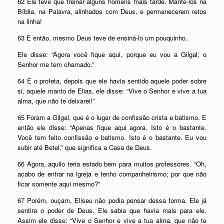
62 Ele teve que treinar alguns homens mais tarde. Mantê-los na
Bíblia, na Palavra, alinhados com Deus, e permanecerem retos
na linha!
63 E então, mesmo Deus teve de ensiná-lo um pouquinho.
Ele disse: “Agora você fique aqui, porque eu vou a Gilgal; o
Senhor me tem chamado.”
64 E o profeta, depois que ele havia sentido aquele poder sobre
si, aquele manto de Elias, ele disse: “Vive o Senhor e vive a tua
alma, que não te deixarei!”
65 Foram a Gilgal, que é o lugar de confissão crista e batismo. E
então ele disse: “Apenas fique aqui agora. Isto é o bastante.
Você tem feito confissão e batismo. Isto é o bastante. Eu vou
subir até Betel,” que significa a Casa de Deus.
66 Agora, aquilo teria estado bem para muitos professores. “Oh,
acabo de entrar na igreja e tenho companheirismo; por que não
ficar somente aqui mesmo?”
67 Porém, ouçam, Eliseu não podia pensar dessa forma. Ele já
sentira o poder de Deus. Ele sabia que havia mais para ele.
Assim ele disse: “Vive o Senhor e vive a tua alma, que não te