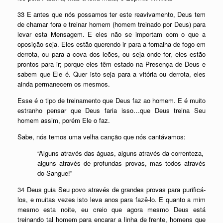
33 E antes que nós possamos ter este reavivamento, Deus tem
de chamar fora e treinar homem (homem treinado por Deus) para
levar esta Mensagem. E eles não se importam com o que a
oposição seja. Eles estão querendo ir para a fornalha de fogo em
derrota, ou para a cova dos leões, ou seja onde for, eles estão
prontos para ir; porque eles têm estado na Presença de Deus e
sabem que Ele é. Quer isto seja para a vitória ou derrota, eles
ainda permanecem os mesmos.
Esse é o tipo de treinamento que Deus faz ao homem. E é muito
estranho pensar que Deus faria isso…que Deus treina Seu
homem assim, porém Ele o faz.
Sabe, nós temos uma velha canção que nós cantávamos:
“Alguns através das águas, alguns através da correnteza,
alguns através de profundas provas, mas todos através
do Sangue!”
34 Deus guia Seu povo através de grandes provas para purificá-
los, e muitas vezes isto leva anos para fazê-lo. E quanto a mim
mesmo esta noite, eu creio que agora mesmo Deus está
treinando tal homem para encarar a linha de frente, homens que