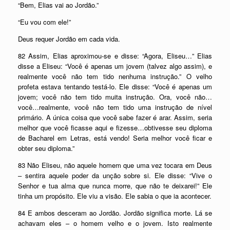
“Bem, Elias vai ao Jordão.”
“Eu vou com ele!”
Deus requer Jordão em cada vida.
82 Assim, Elias aproximou-se e disse: “Agora, Eliseu…” Elias
disse a Eliseu: “Você é apenas um jovem (talvez algo assim), e
realmente você não tem tido nenhuma instrução.” O velho
profeta estava tentando testá-lo. Ele disse: “Você é apenas um
jovem; você não tem tido muita instrução. Ora, você não…
você…realmente, você não tem tido uma instrução de nível
primário. A única coisa que você sabe fazer é arar. Assim, seria
melhor que você ficasse aqui e fizesse…obtivesse seu diploma
de Bacharel em Letras, está vendo! Seria melhor você ficar e
obter seu diploma.”
83 Não Eliseu, não aquele homem que uma vez tocara em Deus
– sentira aquele poder da unção sobre si. Ele disse: “Vive o
Senhor e tua alma que nunca morre, que não te deixarei!” Ele
tinha um propósito. Ele viu a visão. Ele sabia o que ia acontecer.
84 E ambos desceram ao Jordão. Jordão significa morte. Lá se
achavam eles – o homem velho e o jovem. Isto realmente