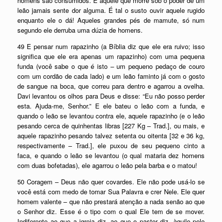
homens são consumidos. E aquele que morre sob o poder de um
leão jamais sente dor alguma. É tal o susto ouvir aquele rugido
enquanto ele o dá! Aqueles grandes pés de mamute, só num
segundo ele derruba uma dúzia de homens.
49 E pensar num rapazinho (a Bíblia diz que ele era ruivo; isso
significa que ele era apenas um rapazinho) com uma pequena
funda (você sabe o que é isto – um pequeno pedaço de couro
com um cordão de cada lado) e um leão faminto já com o gosto
de sangue na boca, que correu para dentro e agarrou a ovelha.
Davi levantou os olhos para Deus e disse: “Eu não posso perder
esta. Ajuda-me, Senhor.” E ele bateu o leão com a funda, e
quando o leão se levantou contra ele, aquele rapazinho (e o leão
pesando cerca de quinhentas libras [227 Kg – Trad.], ou mais, e
aquele rapazinho pesando talvez setenta ou oitenta [32 e 36 kg,
respectivamente – Trad.], ele puxou de seu pequeno cinto a
faca, e quando o leão se levantou (o qual mataria dez homens
com duas bofetadas), ele agarrou o leão pela barba e o matou!
50 Coragem – Deus não quer covardes. Ele não pode usá-lo se
você está com medo de tomar Sua Palavra e crer Nele. Ele quer
homem valente – que não prestará atenção a nada senão ao que
o Senhor diz. Esse é o tipo com o qual Ele tem de se mover.
Indiferente ao que a igreja diz, ao que o pastor diz, àquilo pelo