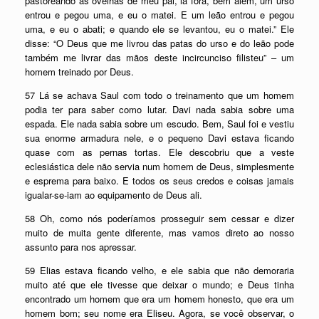
pastoreando as ovelhas de meu pai, lá fora, bem além, um urso
entrou e pegou uma, e eu o matei. E um leão entrou e pegou
uma, e eu o abati; e quando ele se levantou, eu o matei.” Ele
disse: “O Deus que me livrou das patas do urso e do leão pode
também me livrar das mãos deste incircunciso filisteu” – um
homem treinado por Deus.
57 Lá se achava Saul com todo o treinamento que um homem
podia ter para saber como lutar. Davi nada sabia sobre uma
espada. Ele nada sabia sobre um escudo. Bem, Saul foi e vestiu
sua enorme armadura nele, e o pequeno Davi estava ficando
quase com as pernas tortas. Ele descobriu que a veste
eclesiástica dele não servia num homem de Deus, simplesmente
e esprema para baixo. E todos os seus credos e coisas jamais
igualar-se-iam ao equipamento de Deus ali.
58 Oh, como nós poderíamos prosseguir sem cessar e dizer
muito de muita gente diferente, mas vamos direto ao nosso
assunto para nos apressar.
59 Elias estava ficando velho, e ele sabia que não demoraria
muito até que ele tivesse que deixar o mundo; e Deus tinha
encontrado um homem que era um homem honesto, que era um
homem bom; seu nome era Eliseu. Agora, se você observar, o