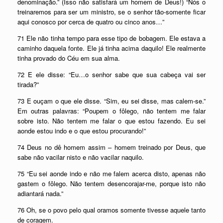
denominação.” (Isso não satisfará um homem de Deus!) “Nós o
treinaremos para ser um ministro, se o senhor tão-somente ficar
aqui conosco por cerca de quatro ou cinco anos…”
71 Ele não tinha tempo para esse tipo de bobagem. Ele estava a
caminho daquela fonte. Ele já tinha acima daquilo! Ele realmente
tinha provado do Céu em sua alma.
72 E ele disse: “Eu…o senhor sabe que sua cabeça vai ser
tirada?”
73 E ouçam o que ele disse. “Sim, eu sei disse, mas calem-se.”
Em outras palavras: “Poupem o fôlego, não tentem me falar
sobre isto. Não tentem me falar o que estou fazendo. Eu sei
aonde estou indo e o que estou procurando!”
74 Deus no dê homem assim – homem treinado por Deus, que
sabe não vacilar nisto e não vacilar naquilo.
75 “Eu sei aonde indo e não me falem acerca disto, apenas não
gastem o fôlego. Não tentem desencorajar-me, porque isto não
adiantará nada.”
76 Oh, se o povo pelo qual oramos somente tivesse aquele tanto
de coragem.