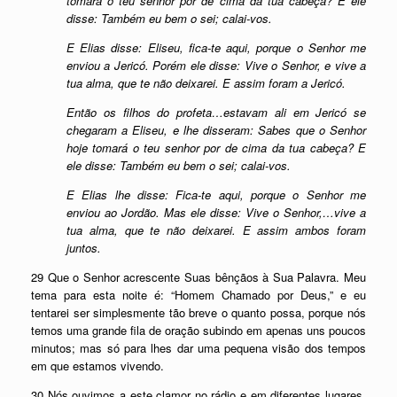
tomará o teu senhor por de cima da tua cabeça? E ele
disse: Também eu bem o sei; calai-vos.
E Elias disse: Eliseu, fica-te aqui, porque o Senhor me
enviou a Jericó. Porém ele disse: Vive o Senhor, e vive a
tua alma, que te não deixarei. E assim foram a Jericó.
Então os filhos do profeta…estavam ali em Jericó se
chegaram a Eliseu, e lhe disseram: Sabes que o Senhor
hoje tomará o teu senhor por de cima da tua cabeça? E
ele disse: Também eu bem o sei; calai-vos.
E Elias lhe disse: Fica-te aqui, porque o Senhor me
enviou ao Jordão. Mas ele disse: Vive o Senhor,…vive a
tua alma, que te não deixarei. E assim ambos foram
juntos.
29 Que o Senhor acrescente Suas bênçãos à Sua Palavra. Meu
tema para esta noite é: “Homem Chamado por Deus,” e eu
tentarei ser simplesmente tão breve o quanto possa, porque nós
temos uma grande fila de oração subindo em apenas uns poucos
minutos; mas só para lhes dar uma pequena visão dos tempos
em que estamos vivendo.
30 Nós ouvimos a este clamor no rádio e em diferentes lugares,