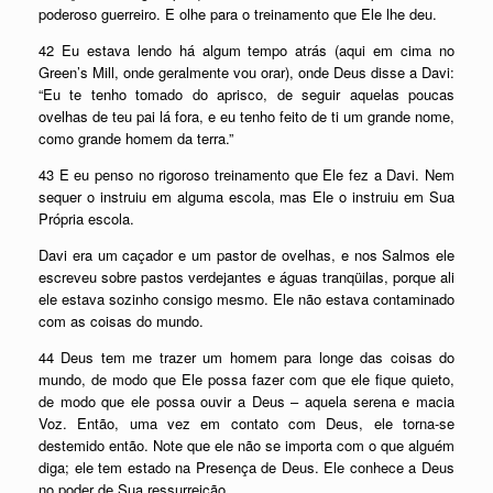
poderoso guerreiro. E olhe para o treinamento que Ele lhe deu.
42 Eu estava lendo há algum tempo atrás (aqui em cima no
Green’s Mill, onde geralmente vou orar), onde Deus disse a Davi:
“Eu te tenho tomado do aprisco, de seguir aquelas poucas
ovelhas de teu pai lá fora, e eu tenho feito de ti um grande nome,
como grande homem da terra.”
43 E eu penso no rigoroso treinamento que Ele fez a Davi. Nem
sequer o instruiu em alguma escola, mas Ele o instruiu em Sua
Própria escola.
Davi era um caçador e um pastor de ovelhas, e nos Salmos ele
escreveu sobre pastos verdejantes e águas tranqüilas, porque ali
ele estava sozinho consigo mesmo. Ele não estava contaminado
com as coisas do mundo.
44 Deus tem me trazer um homem para longe das coisas do
mundo, de modo que Ele possa fazer com que ele fique quieto,
de modo que ele possa ouvir a Deus – aquela serena e macia
Voz. Então, uma vez em contato com Deus, ele torna-se
destemido então. Note que ele não se importa com o que alguém
diga; ele tem estado na Presença de Deus. Ele conhece a Deus
no poder de Sua ressurreição.