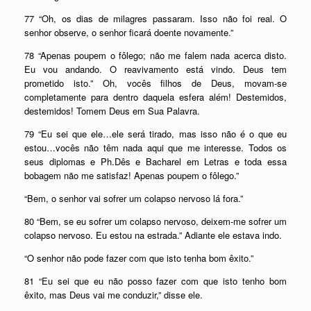
77 “Oh, os dias de milagres passaram. Isso não foi real. O
senhor observe, o senhor ficará doente novamente.”
78 “Apenas poupem o fôlego; não me falem nada acerca disto.
Eu vou andando. O reavivamento está vindo. Deus tem
prometido isto.” Oh, vocês filhos de Deus, movam-se
completamente para dentro daquela esfera além! Destemidos,
destemidos! Tomem Deus em Sua Palavra.
79 “Eu sei que ele…ele será tirado, mas isso não é o que eu
estou…vocês não têm nada aqui que me interesse. Todos os
seus diplomas e Ph.Dês e Bacharel em Letras e toda essa
bobagem não me satisfaz! Apenas poupem o fôlego.”
“Bem, o senhor vai sofrer um colapso nervoso lá fora.”
80 “Bem, se eu sofrer um colapso nervoso, deixem-me sofrer um
colapso nervoso. Eu estou na estrada.” Adiante ele estava indo.
“O senhor não pode fazer com que isto tenha bom êxito.”
81 “Eu sei que eu não posso fazer com que isto tenho bom
êxito, mas Deus vai me conduzir,” disse ele.