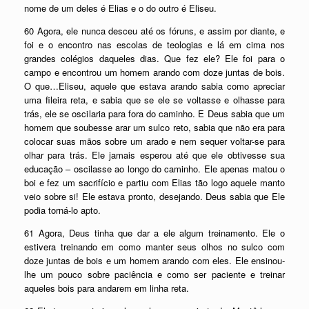
nome de um deles é Elias e o do outro é Eliseu.
60 Agora, ele nunca desceu até os fóruns, e assim por diante, e
foi e o encontro nas escolas de teologias e lá em cima nos
grandes colégios daqueles dias. Que fez ele? Ele foi para o
campo e encontrou um homem arando com doze juntas de bois.
O que…Eliseu, aquele que estava arando sabia como apreciar
uma fileira reta, e sabia que se ele se voltasse e olhasse para
trás, ele se oscilaria para fora do caminho. E Deus sabia que um
homem que soubesse arar um sulco reto, sabia que não era para
colocar suas mãos sobre um arado e nem sequer voltar-se para
olhar para trás. Ele jamais esperou até que ele obtivesse sua
educação – oscilasse ao longo do caminho. Ele apenas matou o
boi e fez um sacrifício e partiu com Elias tão logo aquele manto
veio sobre si! Ele estava pronto, desejando. Deus sabia que Ele
podia torná-lo apto.
61 Agora, Deus tinha que dar a ele algum treinamento. Ele o
estivera treinando em como manter seus olhos no sulco com
doze juntas de bois e um homem arando com eles. Ele ensinou-
lhe um pouco sobre paciência e como ser paciente e treinar
aqueles bois para andarem em linha reta.