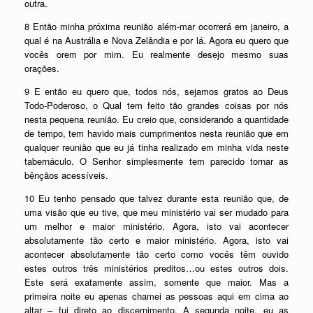
outra.
8 Então minha próxima reunião além-mar ocorrerá em janeiro, a
qual é na Austrália e Nova Zelândia e por lá. Agora eu quero que
vocês orem por mim. Eu realmente desejo mesmo suas
orações.
9 E então eu quero que, todos nós, sejamos gratos ao Deus
Todo-Poderoso, o Qual tem feito tão grandes coisas por nós
nesta pequena reunião. Eu creio que, considerando a quantidade
de tempo, tem havido mais cumprimentos nesta reunião que em
qualquer reunião que eu já tinha realizado em minha vida neste
tabernáculo. O Senhor simplesmente tem parecido tornar as
bênçãos acessíveis.
10 Eu tenho pensado que talvez durante esta reunião que, de
uma visão que eu tive, que meu ministério vai ser mudado para
um melhor e maior ministério. Agora, isto vai acontecer
absolutamente tão certo e maior ministério. Agora, isto vai
acontecer absolutamente tão certo como vocês têm ouvido
estes outros três ministérios preditos…ou estes outros dois.
Este será exatamente assim, somente que maior. Mas a
primeira noite eu apenas chamei as pessoas aqui em cima ao
altar – fui direto ao discernimento. A segunda noite, eu as