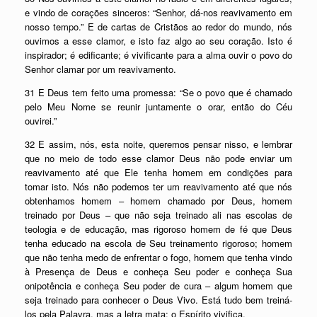
e vindo de corações sinceros: “Senhor, dá-nos reavivamento em
nosso tempo.” E de cartas de Cristãos ao redor do mundo, nós
ouvimos a esse clamor, e isto faz algo ao seu coração. Isto é
inspirador; é edificante; é vivificante para a alma ouvir o povo do
Senhor clamar por um reavivamento.
31 E Deus tem feito uma promessa: “Se o povo que é chamado
pelo Meu Nome se reunir juntamente o orar, então do Céu
ouvirei.”
32 E assim, nós, esta noite, queremos pensar nisso, e lembrar
que no meio de todo esse clamor Deus não pode enviar um
reavivamento até que Ele tenha homem em condições para
tomar isto. Nós não podemos ter um reavivamento até que nós
obtenhamos homem – homem chamado por Deus, homem
treinado por Deus – que não seja treinado ali nas escolas de
teologia e de educação, mas rigoroso homem de fé que Deus
tenha educado na escola de Seu treinamento rigoroso; homem
que não tenha medo de enfrentar o fogo, homem que tenha vindo
à Presença de Deus e conheça Seu poder e conheça Sua
onipotência e conheça Seu poder de cura – algum homem que
seja treinado para conhecer o Deus Vivo. Está tudo bem treiná-
los pela Palavra, mas a letra mata; o Espírito vivifica.