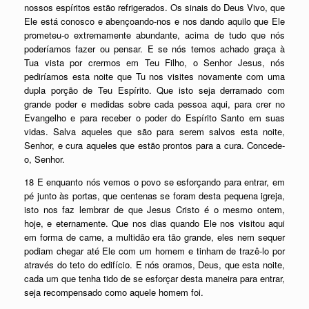
nossos espíritos estão refrigerados. Os sinais do Deus Vivo, que
Ele está conosco e abençoando-nos e nos dando aquilo que Ele
prometeu-o extremamente abundante, acima de tudo que nós
poderíamos fazer ou pensar. E se nós temos achado graça à
Tua vista por crermos em Teu Filho, o Senhor Jesus, nós
pediríamos esta noite que Tu nos visites novamente com uma
dupla porção de Teu Espírito. Que isto seja derramado com
grande poder e medidas sobre cada pessoa aqui, para crer no
Evangelho e para receber o poder do Espírito Santo em suas
vidas. Salva aqueles que são para serem salvos esta noite,
Senhor, e cura aqueles que estão prontos para a cura. Concede-
o, Senhor.
18 E enquanto nós vemos o povo se esforçando para entrar, em
pé junto às portas, que centenas se foram desta pequena igreja,
isto nos faz lembrar de que Jesus Cristo é o mesmo ontem,
hoje, e eternamente. Que nos dias quando Ele nos visitou aqui
em forma de carne, a multidão era tão grande, eles nem sequer
podiam chegar até Ele com um homem e tinham de trazê-lo por
através do teto do edifício. E nós oramos, Deus, que esta noite,
cada um que tenha tido de se esforçar desta maneira para entrar,
seja recompensado como aquele homem foi.