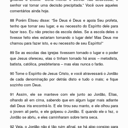
senhor vai tomar uma decisão precipitada.” Você ouve aqueles
comentários ainda hoje.
88 Porém Eliseu disse: “Se Deus é Deus e apoia Seu profeta,
tenho que tomar seu lugar, e eu necessito do Espírito dele para
fazer isso. Eu não preciso da escola deles. Se a escola deles o
tivesse feito eles estariam tomando o lugar dele! Mas Deus me
chamou para fazer isto, e eu necessito de seu Espírito!”
89 Se as escolas das igrejas tivessem tomado o lugar e o poder
que Jesus ofereceu, elas o tinham tomado há anos – metodista,
batista, católica, presbiteriana – mas elas nunca o farão.
90 Tome o Espírito de Jesus Cristo, e você atravessará o Jordão
de cada denominação por detrás disto e tudo o mais; e fique
sozinho com Deus.
91 Assim, ele se manteve com ele junto ao Jordão, Elias,
olhando ali em cima, sabendo que em algum lugar mais adiante
dali Deus iria encontrá-lo. E ele tirou seu manto, e ele olhou para
o jovem ali perto, e ele golpeou o Jordão. E quando ele o fez, o
Jordão se abriu, e eles caminharam sobre terra seca.
92 Veja, o Jordão não é tão ruim afinal, se há algo consigo para