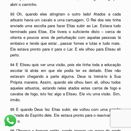
abrir o caminho.
93 Oh, quando eles atingiram o outro lado! Atados a cada
arbusto havia um cavalo e uma carruagem. O Rei dos reis tinha
enviado uma escolta para fazer Elias subir ao Lar. Estava tudo
terminado para Elias. Ele tivera o suficiente disto – cerca de
oitenta e poucos anos de perturbação com aquelas pessoas lá
embaixo e tendo que estar…passar fomes e lutas e tudo mais.
Ele estava pronto para ir para o Lar. E ele olhou para Eliseu ali
perto.
94 E Eliseu quis ver uma visão, pois ele tinha toda a educação
escolar lá atrás em que ele podia ter se deitado. Eles não
estavam chegando a parte alguma. Deus ia treiná-lo à Sua
Própria maneira. Assim, quando ele olhou bem ali, olhou todos
aqueles arbustos, estando neles atados estes carros de fogo e
cavalos de fogo, isto fez algo a Eliseu. Ele viu uma visão. Sim,
irmão.
95 E quando Deus fez Elias subir, ele voltou com uma porção
dobrada do Espírito dele. Ele estava pronto para o reavivamento,
então.
96 Observe o homem então, sendo apenas um moço do arado