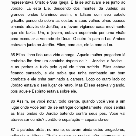
representava Cristo e Sua Igreja. E lá se achavam eles junto ao
Jordão. Lá está Ele, descendo dos montes da Judéia; as
grandes ondas bramindo assim, e Eliseu com seu cabelo
grisalho pendendo sobre as costas e seus velhos olhos opacos
olhando através do Jordão; e o jovem vigiando cada movimento
que ele fazia. Um, o jovem, estava esperando por uma visão
para executar a vontade de Deus. O outro ia para o Lar. Ambos
estavam junto ao Jordão. Elias, para ele, ele ia para o Lar.
85 Elias tinha tido uma vida amarga. Aquela mulher pregadora lá
embaixo lhe dera um caminho áspero de ir – Jezabel a Acabe –
e as pedras e tudo pelo qual ele tinha sofrido. Elias estava
ficando cansado, e ele sabia que tinha combatido um bom
combate e ele tinha terminado a carreira. Logo do outro lado do
Jordão estava o seu lugar de retiro. Mas Eliseu estava vigiando,
pois aquele Espírito estava sobre ele.
86 Assim, se você notar, todo crente, quando você vem a um
lugar onde você tem de se entregar completamente, você sentirá
as frias ondas do Jordão batendo contra seus pés. Você vai
atravessar ou não? Jordão é separação – separando-se.
87 E parados atrás, no monte, estavam ainda estes pregadores,
gritando a Eliseu: “Seria melhor o senhor não atravessar, o