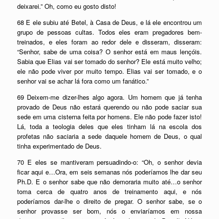
deixarei.” Oh, como eu gosto disto!
68 E ele subiu até Betel, à Casa de Deus, e lá ele encontrou um
grupo de pessoas cultas. Todos eles eram pregadores bem-
treinados, e eles foram ao redor dele e disseram, disseram:
“Senhor, sabe de uma coisa? O senhor está em maus lençóis.
Sabia que Elias vai ser tomado do senhor? Ele está muito velho;
ele não pode viver por muito tempo. Elias vai ser tomado, e o
senhor vai se achar lá fora como um fanático.”
69 Deixem-me dizer-lhes algo agora. Um homem que já tenha
provado de Deus não estará querendo ou não pode saciar sua
sede em uma cisterna feita por homens. Ele não pode fazer isto!
Lá, toda a teologia deles que eles tinham lá na escola dos
profetas não saciaria a sede daquele homem de Deus, o qual
tinha experimentado de Deus.
70 E eles se mantiveram persuadindo-o: “Oh, o senhor devia
ficar aqui e…Ora, em seis semanas nós poderíamos lhe dar seu
Ph.D. E o senhor sabe que não demoraria muito até…o senhor
toma cerca de quatro anos de treinamento aqui, e nós
poderíamos dar-lhe o direito de pregar. O senhor sabe, se o
senhor provasse ser bom, nós o enviaríamos em nossa