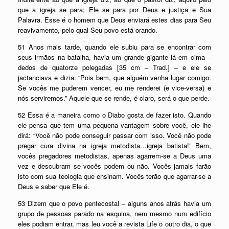
que a igreja se para; Ele se para por Deus e justiça e Sua
Palavra. Esse é o homem que Deus enviará estes dias para Seu
reavivamento, pelo qual Seu povo está orando.
51 Anos mais tarde, quando ele subiu para se encontrar com
seus irmãos na batalha, havia um grande gigante lá em cima –
dedos de quatorze polegadas [35 cm – Trad.] – e ele se
jactanciava e dizia: “Pois bem, que alguém venha lugar comigo.
Se vocês me puderem vencer, eu me renderei (e vice-versa) e
nós serviremos.” Aquele que se rende, é claro, será o que perde.
52 Essa é a maneira como o Diabo gosta de fazer isto. Quando
ele pensa que tem uma pequena vantagem sobre você, ele lhe
dirá: “Você não pode conseguir passar com isso. Você não pode
pregar cura divina na igreja metodista…igreja batista!” Bem,
vocês pregadores metodistas, apenas agarrem-se a Deus uma
vez e descubram se vocês podem ou não. Vocês jamais farão
isto com sua teologia que ensinam. Vocês terão que agarrar-se a
Deus e saber que Ele é.
53 Dizem que o povo pentecostal – alguns anos atrás havia um
grupo de pessoas parado na esquina, nem mesmo num edifício
eles podiam entrar, mas leu você a revista Life o outro dia, o que