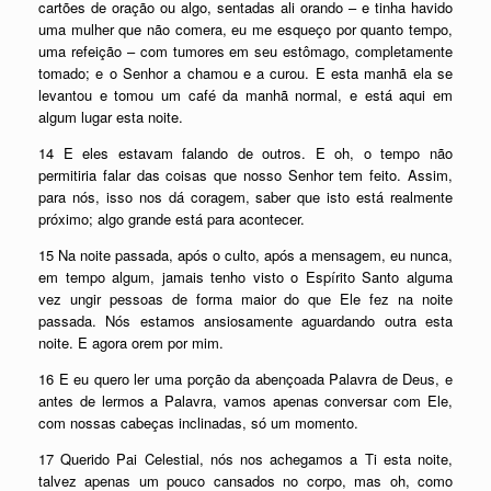
cartões de oração ou algo, sentadas ali orando – e tinha havido
uma mulher que não comera, eu me esqueço por quanto tempo,
uma refeição – com tumores em seu estômago, completamente
tomado; e o Senhor a chamou e a curou. E esta manhã ela se
levantou e tomou um café da manhã normal, e está aqui em
algum lugar esta noite.
14 E eles estavam falando de outros. E oh, o tempo não
permitiria falar das coisas que nosso Senhor tem feito. Assim,
para nós, isso nos dá coragem, saber que isto está realmente
próximo; algo grande está para acontecer.
15 Na noite passada, após o culto, após a mensagem, eu nunca,
em tempo algum, jamais tenho visto o Espírito Santo alguma
vez ungir pessoas de forma maior do que Ele fez na noite
passada. Nós estamos ansiosamente aguardando outra esta
noite. E agora orem por mim.
16 E eu quero ler uma porção da abençoada Palavra de Deus, e
antes de lermos a Palavra, vamos apenas conversar com Ele,
com nossas cabeças inclinadas, só um momento.
17 Querido Pai Celestial, nós nos achegamos a Ti esta noite,
talvez apenas um pouco cansados no corpo, mas oh, como