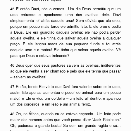
45 E então Davi, nós o vemos…Um dia Deus permitiu que um
urso entrasse e apanhasse uma das ovelhas dele. Davi
simplesmente foi atrás daquele urso! Sem dúvida que ele orou,
porque um pouco mais tarde ele admitiu isto. E ele orou e pediu
a Deus. Ele era guardião daquela ovelha; ele não podia perder
aquela ovelha, e ele tinha que salvar aquela ovelha a qualquer
preço. E ele lançou mãos de sua pequena funda e foi atrás
daquele urso e o matou! Ele tinha que salvar aquela ovelha! Vê
para que Deus o estava treinando?
46 Deus quer que seus pastores salvem as ovelhas, indiferentes
ao que ele venha a ser chamado e pelo que ele tenha que passar
– salvem as ovelhas!
47 Então, tendo Ele visto que Davi fora valente sobre este urso,
assim Ele apenas aumentou o poder do animal para um pouco
maior, e Ele enviou um cordeiro – um leão ali dentro, e apanhou
um dos cordeiros, e um leão é um animal feroz.
48 Oh, na África, quando eu os estava caçando…Um leão pode
matar dez homens antes que você possa dizer “Jack Robinson.”
Oh, poderosa e grande besta! Só com um grande rugido e só…