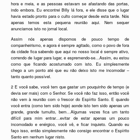
hora e meia, e as pessoas estavam se afastando das portas,
indo embora. Eu encontrei Billy lá fora, e ele disse que o lugar
havia estado pronto para o culto começar desde esta tarde. Nós
apenas temos esta pequena reunião aqui. Nem sequer
anunciamos isto no jornal local.
Assim nós apenas dispomos de pouco tempo de
companheirismo, e agora é sempre agitado, como o povo de fora
da cidade fica sabendo que aqui no nosso local é sempre ativo,
correndo de lugar para lugar, e espremendo-se…Assim, eu estou
como que ficando acostumado com isto. Eu simplesmente
chego a um ponto até que eu não deixo isto me incomodar –
tanto quanto possível.
2 E você sabe, você tem que gastar um pouquinho de tempo (e
devia ser mais) com o Senhor. Se você não faz isso, então você
não vem à reunião com o frescor do Espírito Santo. E quando
você entra (como tem sido hoje) aonde isto tem sido apenas um
grande, grande tumulto, bem…Algumas vezes fica um tanto
difícil para mim entrar…evitar de estar apenas um pouco
incomodado e enérgico, você vê, e ficar inquieto. Quando eu
faço isso, então simplesmente não consigo encontrar o Espírito
Santo em nenhum lugar nisto.