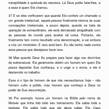
tranqüilidade e quietude da natureza. Lá Deus podia falar-lhes, e
a esse é quem Ele chamou.
37 E se eles verificarem que quando Ele confere um chamado a
um grande intelectual, aquela pessoa finalmente retorna às suas
concepções intelectuais, e pouco depois, quando se trata da
operação do extraordinário, ele está demasiado atrapalhado com
as pessoas do mundo para aceitar tal coisa. Portanto, ele
finalmente tem como resultado uma denominação, e vai embora
e cria um ministério. E isso está bem. Eu não tenho nada contra
essa pessoa que desejasse fazer isso.
38 Mas quando Deus Se prepara para fazer algo nos domínios
do sobrenatural, Ele geralmente obtém um homem em quem Ele
possa depositar Sua confiança, e o unge e o envia, e ele é
destemido no trabalho.
Esse é o tipo de homem de que nós necessitamos hoje – não
homem culto e polido, mas homem que conheça a Deus no
poder de Sua ressurreição.
39 Por exemplo, houve um homem na Bíblia pelo nome de
Moisés que tinha tido todo seu treinamento. Ele sabia toda a
teologia. Ele sabia tudo que ele devia saber. Ele…Caso