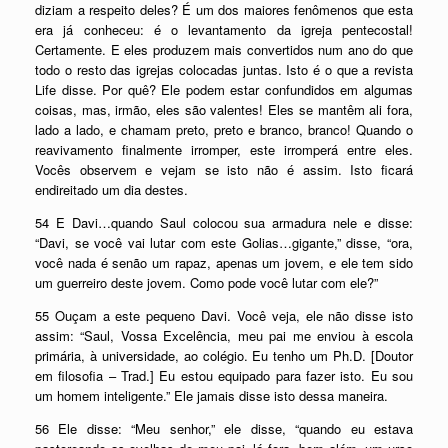
diziam a respeito deles? É um dos maiores fenômenos que esta
era já conheceu: é o levantamento da igreja pentecostal!
Certamente. E eles produzem mais convertidos num ano do que
todo o resto das igrejas colocadas juntas. Isto é o que a revista
Life disse. Por quê? Ele podem estar confundidos em algumas
coisas, mas, irmão, eles são valentes! Eles se mantêm ali fora,
lado a lado, e chamam preto, preto e branco, branco! Quando o
reavivamento finalmente irromper, este irromperá entre eles.
Vocês observem e vejam se isto não é assim. Isto ficará
endireitado um dia destes.
54 E Davi…quando Saul colocou sua armadura nele e disse:
“Davi, se você vai lutar com este Golias…gigante,” disse, “ora,
você nada é senão um rapaz, apenas um jovem, e ele tem sido
um guerreiro deste jovem. Como pode você lutar com ele?”
55 Ouçam a este pequeno Davi. Você veja, ele não disse isto
assim: “Saul, Vossa Excelência, meu pai me enviou à escola
primária, à universidade, ao colégio. Eu tenho um Ph.D. [Doutor
em filosofia – Trad.] Eu estou equipado para fazer isto. Eu sou
um homem inteligente.” Ele jamais disse isto dessa maneira.
56 Ele disse: “Meu senhor,” ele disse, “quando eu estava