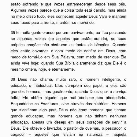
estão sofrendo e que vezes estremeceram desde seus pés.
Algumas vezes parece que a coisa toda está caindo, mas ainda
no meio disso tudo, eles conhecem aquele Deus Vivo e mantêm
suas faces para a frente, mantêm-se movendo.
35 E muita gente orando por um reavivamento, eu fico pensando
se algumas vezes (se aqueles que estão orando), se suas
próprias orações não obstruem as fontes de bênçãos. Quando
eles estão covardes e com medo de confiar em Deus, com
medo de tomá-Lo em Sua Palavra, com medo de crer que Ele
ainda vive hoje; quando Sua Bíblia claramente diz que Ele é o
mesmo ontem, hoje, e eternamente.
36 Deus não chama, muito raro, o homem inteligente, o
educado, o intelectual. Eles cumprem seu papel, e eles são
grandes homens, mas geralmente, quando Deus quer o serviço
feito. Ele obtém alguém que mal conhece seu abecedário.
Esquadrinhe as Escrituras; olhe através das histórias. Homens
que significam algo para Deus não eram homens que tinham
grande educação, mas homens que não tinham nenhuma
educação, apenas um desejo em seus corações de servir a
Deus. Ele obteve o lavrador, o pastor de ovelhas, o pescador, o
caçador – aqueles que viviam na natureza – naquela