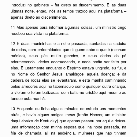
introduzi no gabinete – fui direto ao discernimento. E as duas
últimas noite, então, nós as temos trazido aqui na plataforma –
apenas direto ao discernimento.
11 Mas apenas para informar algumas coisas, um ministro cego
recebeu sua vista na plataforma.
12 E duas menininhas e a noite passada, sentadas na cadeira
de rodas, com enfermidades que ninguém sabe o que é (nenhum
médico), seus pés muito grandes, e seus dedos do pé
adormecendo…dedos adormecendo, e nada podia ser feito por
elas. E justamente enquanto o Espírito estava ungindo, eu fui, e
no Nome do Senhor Jesus amaldiçoei aquela doença; e da
cadeira de rodas elas se levantaram, e esta manhã caminhando
pelos arredores aqui no tabernáculo como qualquer outra criança,
e vieram e foram batizadas com batismo cristão aqui mesmo ao
tanque esta manhã.
13 Enquanto eu tinha alguns minutos de estudo uns momentos
atrás, e havia alguns amigos meus (Irmão Hoover, um ministro
daqui abaixo de Kentucky) que apenas passou por aqui e deixou
uma informação com minha esposa que, na noite passada, na
fila de chamada, ali na audiência, mulheres que não tinham