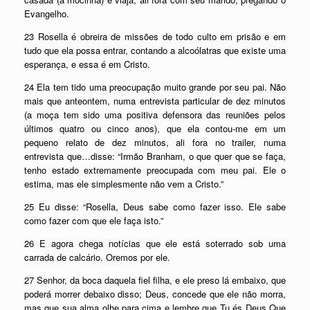
Evangelho.
23 Rosella é obreira de missões de todo culto em prisão e em
tudo que ela possa entrar, contando a alcoólatras que existe uma
esperança, e essa é em Cristo.
24 Ela tem tido uma preocupação muito grande por seu pai. Não
mais que anteontem, numa entrevista particular de dez minutos
(a moça tem sido uma positiva defensora das reuniões pelos
últimos quatro ou cinco anos), que ela contou-me em um
pequeno relato de dez minutos, ali fora no trailer, numa
entrevista que…disse: “Irmão Branham, o que quer que se faça,
tenho estado extremamente preocupada com meu pai. Ele o
estima, mas ele simplesmente não vem a Cristo.”
25 Eu disse: “Rosella, Deus sabe como fazer isso. Ele sabe
como fazer com que ele faça isto.”
26 E agora chega notícias que ele está soterrado sob uma
carrada de calcário. Oremos por ele.
27 Senhor, da boca daquela fiel filha, e ele preso lá embaixo, que
poderá morrer debaixo disso; Deus, concede que ele não morra,
mas que sua alma olhe para cima e lembre que Tu és Deus Que