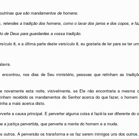
outrinas que são mandamentos de homens.
retendes a tradição dos homens, como o lavar dos jarros e dos copos, e fa
to de Deus para guardardes a vossa tradição.
ículo 8, e a última parte deste versículo 8, eu gostaria de ler para se ter um
lavra.
 encontrou, nos dias de Seu ministério, pessoas que retinham as tradi
se novamente esta noite, visivelmente, se Ele não encontraria a mesma
 tinham recebido os mandamentos do Senhor acerca do que fazer, o homem n
nha a mais acerca disto.
te a causa principal. E perverter alguma coisa é fazê-la ser diferente do or
ue a justiça pervertida, que perverte a mente do homem e a muda.
s outros. A perversão os transforma e os faz serem inimigos uns dos outros