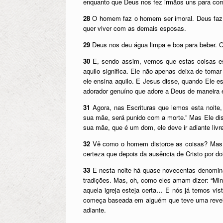
enquanto que Deus nos fez irmãos uns para com
28
O homem faz o homem ser imoral. Deus faz o
quer viver com as demais esposas.
29
Deus nos deu água limpa e boa para beber. O 
30
E, sendo assim, vemos que estas coisas e
aquilo significa. Ele não apenas deixa de tomar 
ele ensina aquilo. E Jesus disse, quando Ele es
adorador genuíno que adore a Deus de maneira 
31
Agora, nas Escrituras que lemos esta noite
sua mãe, será punido com a morte.” Mas Ele di
sua mãe, que é um dom, ele deve ir adiante livr
32
Vê como o homem distorce as coisas? Mas e
certeza que depois da ausência de Cristo por do
33
E nesta noite há quase novecentas denominaç
tradições. Mas, oh, como eles amam dizer: “Minh
aquela igreja esteja certa… E nós já temos vi
começa baseada em alguém que teve uma revelaç
adiante.