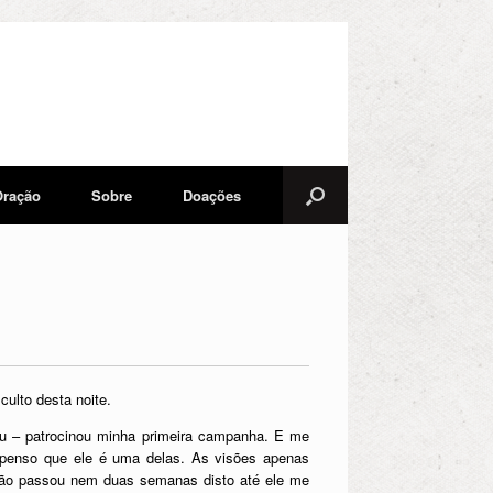
Oração
Sobre
Doações
ulto desta noite.
 eu – patrocinou minha primeira campanha. E me
 penso que ele é uma delas. As visões apenas
não passou nem duas semanas disto até ele me