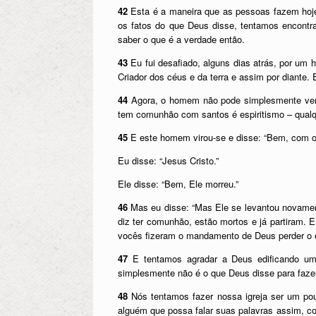
42
Esta é a maneira que as pessoas fazem hoje e
os fatos do que Deus disse, tentamos encontr
saber o que é a verdade então.
43
Eu fui desafiado, alguns dias atrás, por um
Criador dos céus e da terra e assim por diante
44
Agora, o homem não pode simplesmente ver a
tem comunhão com santos é espiritismo – qual
45
E este homem virou-se e disse: “Bem, com 
Eu disse: “Jesus Cristo.”
Ele disse: “Bem, Ele morreu.”
46
Mas eu disse: “Mas Ele se levantou novamen
diz ter comunhão, estão mortos e já partiram.
vocês fizeram o mandamento de Deus perder o e
47
E tentamos agradar a Deus edificando uma
simplesmente não é o que Deus disse para fazer
48
Nós tentamos fazer nossa igreja ser um pou
alguém que possa falar suas palavras assim, co