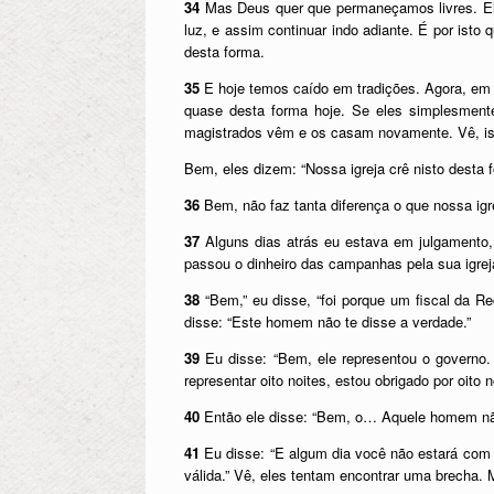
34
Mas Deus quer que permaneçamos livres. Ele
luz, e assim continuar indo adiante. É por isto
desta forma.
35
E hoje temos caído em tradições. Agora, em 
quase desta forma hoje. Se eles simplesmen
magistrados vêm e os casam novamente. Vê, ist
Bem, eles dizem: “Nossa igreja crê nisto desta f
36
Bem, não faz tanta diferença o que nossa igre
37
Alguns dias atrás eu estava em julgamento,
passou o dinheiro das campanhas pela sua igre
38
“Bem,” eu disse, “foi porque um fiscal da Re
disse: “Este homem não te disse a verdade.”
39
Eu disse: “Bem, ele representou o governo.
representar oito noites, estou obrigado por oito
40
Então ele disse: “Bem, o… Aquele homem não
41
Eu disse: “E algum dia você não estará com 
válida.” Vê, eles tentam encontrar uma brecha.