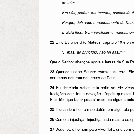
de mim.
Em vão, porém, me honram, ensinando d
Porque, deixando o mandamento de Deus, 
E dizia-lhes: Bem invalidais o mandamen
22
E no Livro de São Mateus, capítulo 19 e o vers
“…mas, ao princípio, não foi assim.”
Que o Senhor abençoe agora a leitura de Sua Pa
23
Quando nosso Senhor esteve na terra, Ele
contrárias aos mandamentos de Deus.
24
Eu desejaria saber esta noite se Ele vies
tradições com tanta devoção. Depois que eles
Eles têm que fazer para si mesmos alguma coisi
25
E quando o homem se detém em algo, ele perver
26
Como a injustiça. Injustiça nada mais é do q
27
Deus fez o homem para viver feliz uns com o