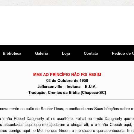
Biblioteca
Galeria
Loja
Contato
Pedido de 
MAS AO PRINCÍPIO NÃO FOI ASSIM
02 de Outubro de 1958
Jeffersonville – Indiana – E.U.A.
Tradução: Crentes da Bíblia [Chapecó-SC]
r novamente no culto do Senhor Deus, e confiando nas Suas bênçãos sobre o c
o irmão Robert Daugherty ali no escritório. Foi ali no irmão Daugherty que
s assentadas aqui que me ajudaram a chegar ali; e o irmão Creech aqui,
ntrou comigo aqui no Moinho dos Green, e me disse o que aconteceria. E 