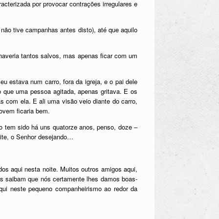
racterizada por provocar contrações irregulares e
 não tive campanhas antes disto), até que aquilo
 haveria tantos salvos, mas apenas ficar com um
u estava num carro, fora da igreja, e o pai dele
omo que uma pessoa agitada, apenas gritava. E os
com ela. E ali uma visão veio diante do carro,
jovem ficaria bem.
sto tem sido há uns quatorze anos, penso, doze –
oite, o Senhor desejando…
s aqui nesta noite. Muitos outros amigos aqui,
cês saibam que nós certamente lhes damos boas-
aqui neste pequeno companheirismo ao redor da