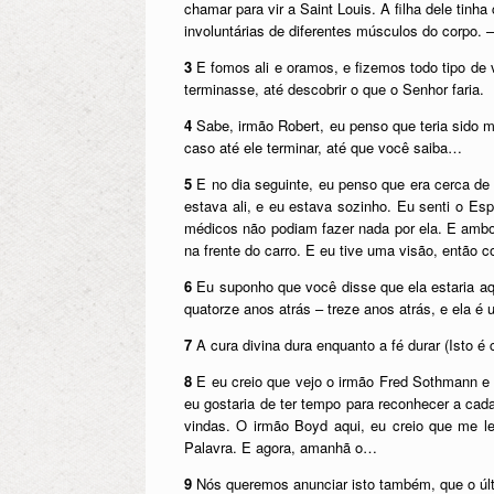
chamar para vir a Saint Louis. A filha dele tinh
involuntárias de diferentes músculos do corpo. –
3
E fomos ali e oramos, e fizemos todo tipo de v
terminasse, até descobrir o que o Senhor faria.
4
Sabe, irmão Robert, eu penso que teria sido m
caso até ele terminar, até que você saiba…
5
E no dia seguinte, eu penso que era cerca de 
estava ali, e eu estava sozinho. Eu senti o Esp
médicos não podiam fazer nada por ela. E ambo
na frente do carro. E eu tive uma visão, então 
6
Eu suponho que você disse que ela estaria aqu
quatorze anos atrás – treze anos atrás, e ela 
7
A cura divina dura enquanto a fé durar (Isto é 
8
E eu creio que vejo o irmão Fred Sothmann e 
eu gostaria de ter tempo para reconhecer a ca
vindas. O irmão Boyd aqui, eu creio que me l
Palavra. E agora, amanhã o…
9
Nós queremos anunciar isto também, que o úl