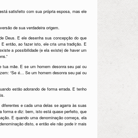
tá satisfeito com sua própria esposa, mas ele
versão de sua verdadeira origem.
de Deus. E ele desenha sua concepção do que
 E então, ao fazer isto, ele cria uma tradição. E
xiste a possibilidade (e ela existe) de haver um
ns.”
ai e tua mãe. E se um homem desonra seu pai ou
e dizem: “Se é… Se um homem desonra seu pai ou
uando estão adorando de forma errada. E tenho
is.
 diferentes e cada uma delas se agarra às suas
 forma e diz: bem, isto está quase perfeito, que
ominação. E quando uma denominação começa, ela
enominação disto, e então ele não pode ir mais