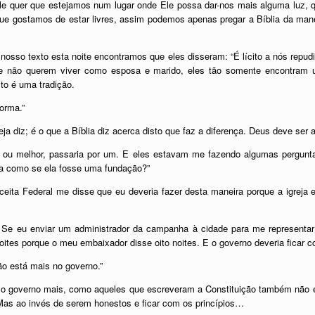
 quer que estejamos num lugar onde Ele possa dar-nos mais alguma luz, q
 que gostamos de estar livres, assim podemos apenas pregar a Bíblia da man
nosso texto esta noite encontramos que eles disseram: “É lícito a nós repu
te não querem viver como esposa e marido, eles tão somente encontram 
o é uma tradição.
orma.”
ja diz; é o que a Bíblia diz acerca disto que faz a diferença. Deus deve ser
 ou melhor, passaria por um. E eles estavam me fazendo algumas pergunta
ja como se ela fosse uma fundação?”
ceita Federal me disse que eu deveria fazer desta maneira porque a igreja 
 Se eu enviar um administrador da campanha à cidade para me representar
 noites porque o meu embaixador disse oito noites. E o governo deveria ficar
 está mais no governo.”
o governo mais, como aqueles que escreveram a Constituição também não es
 Mas ao invés de serem honestos e ficar com os princípios…