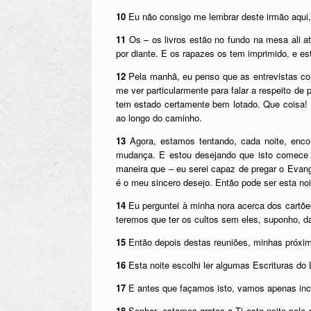
10
Eu não consigo me lembrar deste irmão aqui,
11
Os – os livros estão no fundo na mesa ali a
por diante. E os rapazes os tem imprimido, e e
12
Pela manhã, eu penso que as entrevistas com
me ver particularmente para falar a respeito de 
tem estado certamente bem lotado. Que coisa! 
ao longo do caminho.
13
Agora, estamos tentando, cada noite, encon
mudança. E estou desejando que isto comece 
maneira que – eu serei capaz de pregar o Evang
é o meu sincero desejo. Então pode ser esta noi
14
Eu perguntei à minha nora acerca dos cartõe
teremos que ter os cultos sem eles, suponho, 
15
Então depois destas reuniões, minhas próxima
16
Esta noite escolhi ler algumas Escrituras d
17
E antes que façamos isto, vamos apenas inc
18
Senhor, estamos gratos a Ti esta noite pelo 