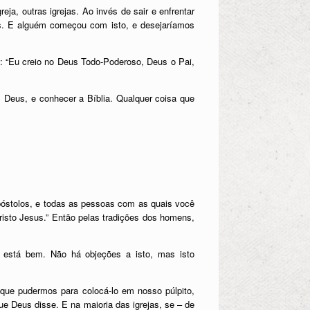
a, outras igrejas. Ao invés de sair e enfrentar
us. E alguém começou com isto, e desejaríamos
: “Eu creio no Deus Todo-Poderoso, Deus o Pai,
 Deus, e conhecer a Bíblia. Qualquer coisa que
póstolos, e todas as pessoas com as quais você
isto Jesus.” Então pelas tradições dos homens,
 está bem. Não há objeções a isto, mas isto
que pudermos para colocá-lo em nosso púlpito,
e Deus disse. E na maioria das igrejas, se – de