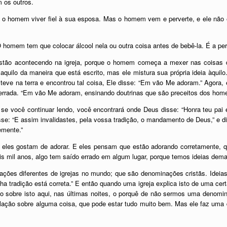
 os outros.
 homem viver fiel à sua esposa. Mas o homem vem e perverte, e ele não es
homem tem que colocar álcool nela ou outra coisa antes de bebê-la. É a per
stão acontecendo na igreja, porque o homem começa a mexer nas coisas 
aquilo da maneira que está escrito, mas ele mistura sua própria ideia àquilo.
teve na terra e encontrou tal coisa, Ele disse: “Em vão Me adoram.” Agora, e
errada. “Em vão Me adoram, ensinando doutrinas que são preceitos dos home
, se você continuar lendo, você encontrará onde Deus disse: “Honra teu p
sse: “E assim invalidastes, pela vossa tradição, o mandamento de Deus,” 
emente.”
les gostam de adorar. E eles pensam que estão adorando corretamente, q
is mil anos, algo tem saído errado em algum lugar, porque temos ideias dema
ões diferentes de igrejas no mundo; que são denominações cristãs. Ideias
a tradição está correta.” E então quando uma igreja explica isto de uma certa
sto sobre isto aqui, nas últimas noites, o porquê de não sermos uma den
ão sobre alguma coisa, que pode estar tudo muito bem. Mas ele faz uma d