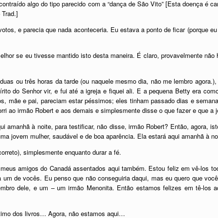
a contraído algo do tipo parecido com a “dança de São Vito” [Esta doença é ca
 Trad.]
otos, e parecia que nada aconteceria. Eu estava a ponto de ficar (porque eu
elhor se eu tivesse mantido isto desta maneira. É claro, provavelmente não
duas ou três horas da tarde (ou naquele mesmo dia, não me lembro agora.), e
írito do Senhor vir, e fui até a igreja e fiquei ali. E a pequena Betty era c
s, mãe e pai, pareciam estar péssimos; eles tinham passado dias e semanas 
corri ao irmão Robert e aos demais e simplesmente disse o que fazer e que a 
i amanhã à noite, para testificar, não disse, irmão Robert? Então, agora, i
é uma jovem mulher, saudável e de boa aparência. Ela estará aqui amanhã à n
correto), simplesmente enquanto durar a fé.
meus amigos do Canadá assentados aqui também. Estou feliz em vê-los todo
da um de vocês. Eu penso que não conseguiria daqui, mas eu quero que vo
embro dele, e um – um irmão Menonita. Então estamos felizes em tê-los 
timo dos livros… Agora, não estamos aqui…