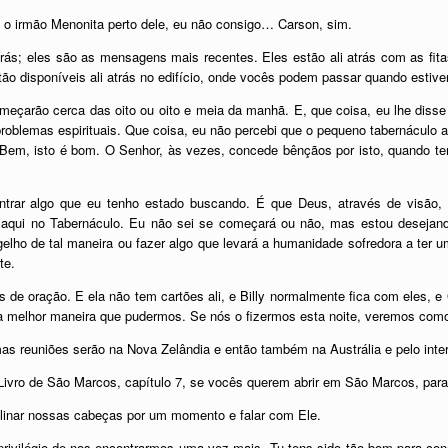
 o irmão Menonita perto dele, eu não consigo… Carson, sim.
trás; eles são as mensagens mais recentes. Eles estão ali atrás com as f
stão disponíveis ali atrás no edifício, onde vocês podem passar quando esti
eçarão cerca das oito ou oito e meia da manhã. E, que coisa, eu lhe disse
problemas espirituais. Que coisa, eu não percebi que o pequeno tabernáculo a
Bem, isto é bom. O Senhor, às vezes, concede bênçãos por isto, quando ten
trar algo que eu tenho estado buscando. É que Deus, através de visão, m
aqui no Tabernáculo. Eu não sei se começará ou não, mas estou desejan
elho de tal maneira ou fazer algo que levará a humanidade sofredora a ter u
te.
s de oração. E ela não tem cartões ali, e Billy normalmente fica com eles,
da melhor maneira que pudermos. Se nós o fizermos esta noite, veremos como
s reuniões serão na Nova Zelândia e então também na Austrália e pelo interi
o Livro de São Marcos, capítulo 7, se vocês querem abrir em São Marcos, p
linar nossas cabeças por um momento e falar com Ele.
privilégio de nos encontrarmos uma vez mais. Tu tens sido tão bom para con