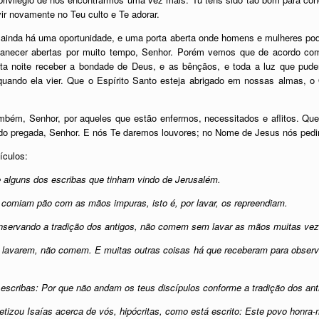
ir novamente no Teu culto e Te adorar.
 ainda há uma oportunidade, e uma porta aberta onde homens e mulheres po
anecer abertas por muito tempo, Senhor. Porém vemos que de acordo com a
ta noite receber a bondade de Deus, e as bênçãos, e toda a luz que pude
quando ela vier. Que o Espírito Santo esteja abrigado em nossas almas, o
bém, Senhor, por aqueles que estão enfermos, necessitados e aflitos. Que 
do pregada, Senhor. E nós Te daremos louvores; no Nome de Jesus nós pe
ículos:
e alguns dos escribas que tinham vindo de Jerusalém.
 comiam pão com as mãos impuras, isto é, por lavar, os repreendiam.
onservando a tradição dos antigos, não comem sem lavar as mãos muitas vez
lavarem, não comem. E muitas outras coisas há que receberam para observar
s escribas: Por que não andam os teus discípulos conforme a tradição dos 
etizou Isaías acerca de vós, hipócritas, como está escrito: Este povo honra