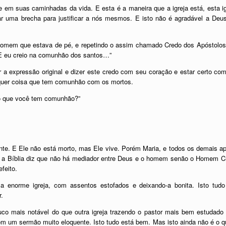
m suas caminhadas da vida. E esta é a maneira que a igreja está, esta igrej
ar uma brecha para justificar a nós mesmos. E isto não é agradável a De
 homem que estava de pé, e repetindo o assim chamado Credo dos Apóstolos
. E eu creio na comunhão dos santos…”
 expressão original e dizer este credo com seu coração e estar certo com
quer coisa que tem comunhão com os mortos.
o que você tem comunhão?”
te. E Ele não está morto, mas Ele vive. Porém Maria, e todos os demais a
 E a Bíblia diz que não há mediador entre Deus e o homem senão o Homem Cr
feito.
 enorme igreja, com assentos estofados e deixando-a bonita. Isto tudo
.
co mais notável do que outra igreja trazendo o pastor mais bem estudado 
m um sermão muito eloquente. Isto tudo está bem. Mas isto ainda não é o qu