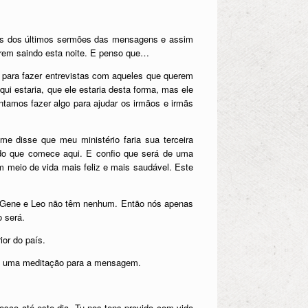
itas dos últimos sermões das mensagens e assim
verem saindo esta noite. E penso que…
 para fazer entrevistas com aqueles que querem
qui estaria, que ele estaria desta forma, mas ele
tamos fazer algo para ajudar os irmãos e irmãs
e disse que meu ministério faria sua terceira
do que comece aqui. E confio que será de uma
m meio de vida mais feliz e mais saudável. Este
 e Gene e Leo não têm nenhum. Então nós apenas
 será.
or do país.
ara uma meditação para a mensagem.
osco até este dia. Tu nos tens provido com vida