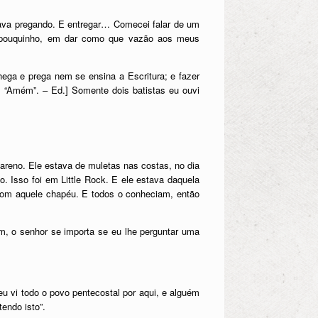
para
tava pregando. E entregar… Comecei falar de um
baixo
m pouquinho, em dar como que vazão aos meus
para
aumentar
ou
ega e prega nem se ensina a Escritura; e fazer
diminuir
z: “Amém”. – Ed.] Somente dois batistas eu ouvi
o
volume.
areno. Ele estava de muletas nas costas, no dia
o. Isso foi em Little Rock. E ele estava daquela
 com aquele chapéu. E todos o conheciam, então
m, o senhor se importa se eu lhe perguntar uma
eu vi todo o povo pentecostal por aqui, e alguém
tendo isto”.