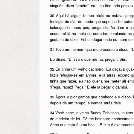
ninguém dizer “amém”, eu – eu fico todo perplex
30 Aqui há algum tempo atrás eu estava preg
teologia do dia, de modo que suponho ter saído
balançando meus pés, pregando tão duro o q
encontrei lá no meio do corredor, enrolando a
gostaria de dizer. Foi um lugar onde eu, com cer
31 Teve um homem que me procurou e disse: “Di
Eu disse: “É isso o que me faz pregar”. Sim.
32 Eu tinha um velho cachorro. Eu caçava gua
fazia refugiar-se em árvore, e ia atrás, exceto
tinha que fazer, eu não queria me meter ali emb
“Pega, rapaz! Pega!” E ele ia pegar o gambá.
33 Agora o pior gambá que conheço é o diabo. 
depois de um tempo, e iremos atrás dele.
34 Você sabe, o velho Buddy Robinson, muitos d
de madeira de lei. Dá-me bastante conheciment
Acho que esta é uma boa… E isto é exatamente 