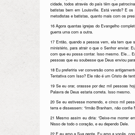
cidade, todos através do país têm que patrocina
batistas bem em Louisville. Está vendo? E os
metodistas e batistas, quanto mais com os pres
16 Agora quantas igrejas do Evangelho complet
guerra uma com a outra.
17 Então, quando a pessoa vem, ela tem que s
ministério, para atrair o que o Senhor enviar.
com que eu possa contar. Isso mesmo. Ele… Em C
pessoas que eu soubesse que Deus enviou para 
18 Eu preferiria ver conversão como antigamente
Tentativa com Isso? Ele não é um Cristo de tent
19 Se eu orar, orassse por dez mil pessoas ho
Palavra de Deus estaria correta. Isso mesmo.
20 Se eu estivesse morrendo, e cinco mil pes
terra e dissessem: “Irmão Branham, não confie 
21 Mesmo assim eu diria: “Deixe-me morrer em 
Nisso de todo o coração, e eu dependo Dele.
22 E eu amo a Sua gente. Eu amo a vocês, conc