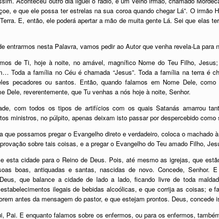
sim. Aconteceu outro dia liguei o rádio, e um velho irmão, chamado Morde
çoe, e que ele possa ter estrelas na sua coroa quando chegar Lá”. O irmão
 Terra. E, então, ele poderá apertar a mão de muita gente Lá. Sei que elas t
e entrarmos nesta Palavra, vamos pedir ao Autor que venha revela-La para 
amos de Ti, hoje à noite, no amável, magnífico Nome do Teu Filho, Jesu
m… Toda a família no Céu é chamada “Jesus”. Toda a família na terra é c
 eles pecadores ou santos. Então, quando falamos em Nome Dele, com
 Dele, reverentemente, que Tu venhas a nós hoje à noite, Senhor.
de, com todos os tipos de artifícios com os quais Satanás amarrou tan
muitos ministros, no púlpito, apenas deixam isto passar por despercebido co
a que possamos pregar o Evangelho direto e verdadeiro, coloca o machado à 
reprovação sobre tais coisas, e a pregar o Evangelho do Teu amado Filho, Jes
ce esta cidade para o Reino de Deus. Pois, até mesmo as igrejas, que es
soas boas, antiquadas e santas, nascidas de novo. Concede, Senhor. 
Deus, que balance a cidade de lado a lado, ficando livre de toda mald
estabelecimentos ilegais de bebidas alcoólicas, e que corrija as coisas; 
ue orem antes da mensagem do pastor, e que estejam prontos. Deus, concede i
ui, Pai. E enquanto falamos sobre os enfermos, ou para os enfermos, també