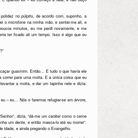
olidez no púlpito, de acordo com, suponho, a
ei o microfone na minha mão, e sentei-me ali, e
poucos minutos, eu me perdi novamente, e me
ia ter ficado ali um tempo. Isso é algo que eu
?”
caçar guaxinim. Então… E tudo o que havia ele
ia correr para uma moita. E a única coisa que eu
levantar a moita, e dar um tapinha nele e dizia:
 eu – eu… Nós o faremos refugiar-se em árvore,
“Senhor”, dizia, “dá-me um caráter como o cerne
nha um dente, e então masca-lo até eu morrer”.
e idade, e ainda pregando o Evangelho.