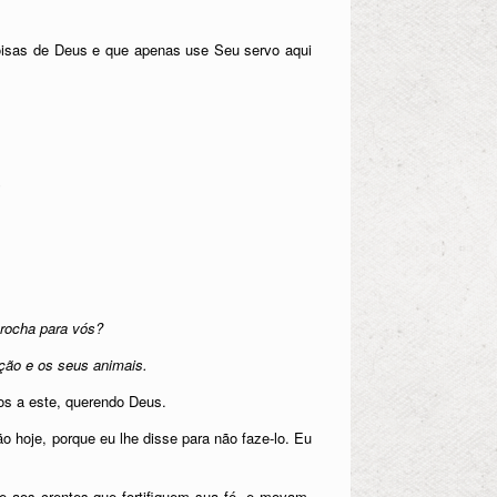
coisas de Deus e que apenas use Seu servo aqui
…
 rocha para vós?
ção e os seus animais.
os a este, querendo Deus.
o hoje, porque eu lhe disse para não faze-lo. Eu
e aos crentes que fortifiquem sua fé, e movam,