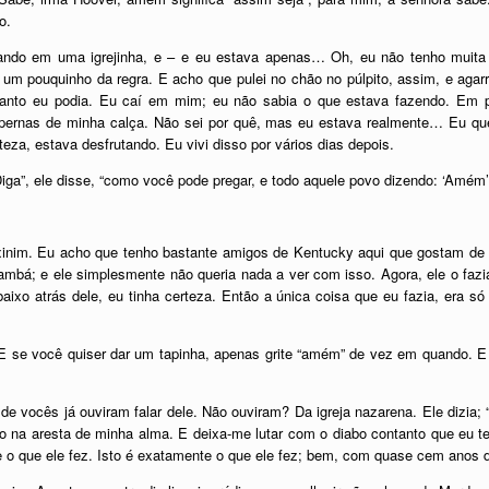
o.
ando em uma igrejinha, e – e eu estava apenas… Oh, eu não tenho muita p
 um pouquinho da regra. E acho que pulei no chão no púlpito, assim, e agarr
uanto eu podia. Eu caí em mim; eu não sabia o que estava fazendo. Em 
s pernas de minha calça. Não sei por quê, mas eu estava realmente… Eu quer
teza, estava desfrutando. Eu vivi disso por vários dias depois.
ga”, ele disse, “como você pode pregar, e todo aquele povo dizendo: ‘Amém’
xinim. Eu acho que tenho bastante amigos de Kentucky aqui que gostam de 
 gambá; e ele simplesmente não queria nada a ver com isso. Agora, ele o faz
aixo atrás dele, eu tinha certeza. Então a única coisa que eu fazia, era só 
E se você quiser dar um tapinha, apenas grite “amém” de vez em quando. E
e vocês já ouviram falar dele. Não ouviram? Da igreja nazarena. Ele dizia; 
o na aresta de minha alma. E deixa-me lutar com o diabo contanto que eu te
o que ele fez. Isto é exatamente o que ele fez; bem, com quase cem anos d