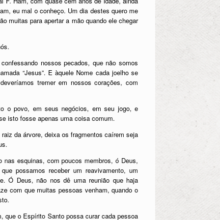
cai F. Ham, com quase cem anos de idade, ainda
 Ham, eu mal o conheço. Um dia destes quero me
erão muitas para apertar a mão quando ele chegar
nós.
s; confessando nossos pecados, que não somos
hamada “Jesus”. E àquele Nome cada joelho se
o deveríamos tremer em nossos corações, com
to o povo, em seus negócios, em seu jogo, e
mo se isto fosse apenas uma coisa comum.
raiz da árvore, deixa os fragmentos caírem seja
us.
tão nas esquinas, com poucos membros, ó Deus,
E que possamos receber um reavivamento, um
ade. Ó Deus, não nos dê uma reunião que haja
e faze com que muitas pessoas venham, quando o
sto.
m, que o Espírito Santo possa curar cada pessoa