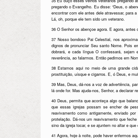
35 Eu ouço esses velhos veteranos pregando as
pregando o Evangelho. Eu disse: “Deus, o aben
encontrar com ele antes dele atravessar, para a
Lá, oh, porque ele tem sido um veterano.
36 O Senhor os abençoe agora. E agora, antes d
37 Nosso bondoso Pai Celestial, nos aproxim
dignos de pronunciar Seu santo Nome. Pois e
dobrará, e cada língua O confessará, sejam
reverência, ao falarmos. Então pedimos em Nome
38 Estamos aqui no meio de uma grande cida
prostituição, uísque e cigarros. E, ó Deus, e 
39 Mas, Deus, dá-nos a voz de advertência, par
lá onde for. Mas ajuda-nos, Senhor, a declarar 
40 Deus, permita que aconteça algo que balan
que essas igrejas possam se encher de pes
reavivamento como antigamente, enviado por 
protelação. Dá-nos um reavivamento que feche 
sino da igreja tocar, e se ajuntem no altar e q
41 Agora, hoje à noite, pode haver enfermos aq