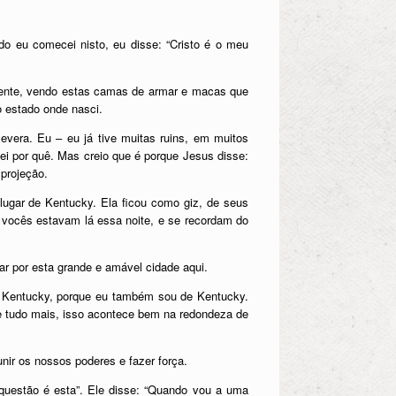
 eu comecei nisto, eu disse: “Cristo é o meu
mente, vendo estas camas de armar e macas que
o estado onde nasci.
vera. Eu – eu já tive muitas ruins, em muitos
sei por quê. Mas creio que é porque Jesus disse:
projeção.
lugar de Kentucky. Ela ficou como giz, de seus
 vocês estavam lá essa noite, e se recordam do
r por esta grande e amável cidade aqui.
o Kentucky, porque eu também sou de Kentucky.
s e tudo mais, isso acontece bem na redondeza de
ir os nossos poderes e fazer força.
 questão é esta”. Ele disse: “Quando vou a uma