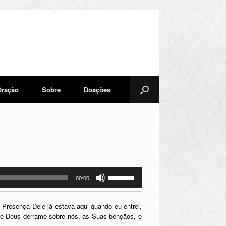
Oração
Sobre
Doações
Use
00:00
as
setas
para
Presença Dele já estava aqui quando eu entrei,
cima
ue Deus derrame sobre nós, as Suas bênçãos, e
ou