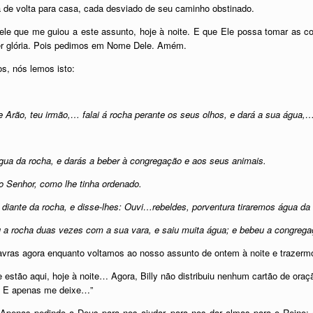
 de volta para casa, cada desviado de seu caminho obstinado.
ele que me guiou a este assunto, hoje à noite. E que Ele possa tomar as 
r glória. Pois pedimos em Nome Dele. Amém.
s, nós lemos isto:
e Arão, teu irmão,… falai á rocha perante os seus olhos, e dará a sua água,
água da rocha, e darás a beber à congregação e aos seus animais.
o Senhor, como lhe tinha ordenado.
diante da rocha, e disse-lhes: Ouvi…rebeldes, porventura tiraremos água da
u a rocha duas vezes com a sua vara, e saiu muita água; e bebeu a congrega
vras agora enquanto voltamos ao nosso assunto de ontem à noite e trazerm
estão aqui, hoje à noite… Agora, Billy não distribuiu nenhum cartão de oraçã
le. E apenas me deixe…”
. Apenas pedindo a Deus para nos ajudar, para nos dar almas para o Reino; 