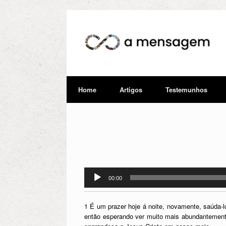
Home
Artigos
Testemunhos
Tocador
00:00
de
áudio
1 É um prazer hoje á noite, novamente, saúda-
então esperando ver muito mais abundantement