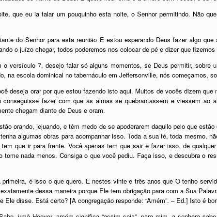
oite, que eu ia falar um pouquinho esta noite, o Senhor permitindo. Não qu
ante do Senhor para esta reunião E estou esperando Deus fazer algo que a
ando o juízo chegar, todos poderemos nos colocar de pé e dizer que fizemos 
o versículo 7, desejo falar só alguns momentos, se Deus permitir, sobre 
na escola dominical no tabernáculo em Jeffersonville, nós começamos, so
você deseja orar por que estou fazendo isto aqui. Muitos de vocês dizem q
conseguisse fazer com que as almas se quebrantassem e viessem ao alt
almente chegam diante de Deus e oram.
estão orando, jejuando, e têm medo de se apoderarem daquilo pelo que estã
cê tenha algumas obras para acompanhar isso. Toda a sua fé, toda mesmo, nã
 tem que ir para frente. Você apenas tem que sair e fazer isso, de qualqu
ão tome nada menos. Consiga o que você pediu. Faça isso, e descubra o res
 primeira, é isso o que quero. E nestes vinte e três anos que O tenho serv
exatamente dessa maneira porque Ele tem obrigação para com a Sua Palavra.
 que Ele disse. Está certo? [A congregação responde: “Amém”. – Ed.] Isto é b
Sabe, irmã Hoover, amém significa “assim seja”, para mim, a senhora sabe