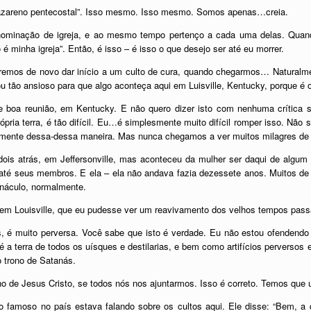
a nazareno pentecostal”. Isso mesmo. Isso mesmo. Somos apenas…creia.
ominação de igreja, e ao mesmo tempo pertenço a cada uma delas. Quando
 minha igreja”. Então, é isso – é isso o que desejo ser até eu morrer.
taremos de novo dar início a um culto de cura, quando chegarmos… Natural
ou tão ansioso para que algo aconteça aqui em Luisville, Kentucky, porque é 
boa reunião, em Kentucky. E não quero dizer isto com nenhuma crítica se
ópria terra, é tão difícil. Eu…é simplesmente muito difícil romper isso. Não 
velmente dessa-dessa maneira. Mas nunca chegamos a ver muitos milagres de 
dois atrás, em Jeffersonville, mas aconteceu da mulher ser daqui de algum 
 até seus membros. E ela – ela não andava fazia dezessete anos. Muitos de
rnáculo, normalmente.
em Louisville, que eu pudesse ver um reavivamento dos velhos tempos passa
, é muito perversa. Você sabe que isto é verdade. Eu não estou ofendend
é a terra de todos os uísques e destilarias, e bem como artifícios perverso
o trono de Satanás.
de Jesus Cristo, se todos nós nos ajuntarmos. Isso é correto. Temos que un
 famoso no país estava falando sobre os cultos aqui. Ele disse: “Bem, a