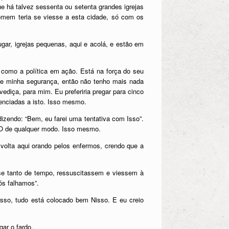
ue há talvez sessenta ou setenta grandes igrejas
omem teria se viesse a esta cidade, só com os
ar, igrejas pequenas, aqui e acolá, e estão em
como a política em ação. Está na força do seu
i, e minha segurança, então não tenho mais nada
diça, para mim. Eu preferiria pregar para cinco
enciadas a isto. Isso mesmo.
dizendo: “Bem, eu farei uma tentativa com Isso”.
e-O de qualquer modo. Isso mesmo.
volta aqui orando pelos enfermos, crendo que a
se tanto de tempo, ressuscitassem e viessem à
ós falhamos”.
isso, tudo está colocado bem Nisso. E eu creio
ar o fardo.