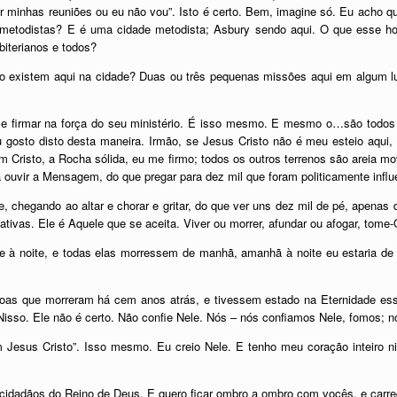
r minhas reuniões ou eu não vou”. Isto é certo. Bem, imagine só. Eu acho q
 metodistas? E é uma cidade metodista; Asbury sendo aqui. O que esse h
biterianos e todos?
o existem aqui na cidade? Duas ou três pequenas missões aqui em algum lug
e firmar na força do seu ministério. É isso mesmo. E mesmo o…são todos 
 Eu gosto disto desta maneira. Irmão, se Jesus Cristo não é meu esteio aqu
risto, a Rocha sólida, eu me firmo; todos os outros terrenos são areia move
ouvir a Mensagem, do que pregar para dez mil que foram politicamente influ
, chegando ao altar e chorar e gritar, do que ver uns dez mil de pé, apenas 
ativas. Ele é Aquele que se aceita. Viver ou morrer, afundar ou afogar, tom
je à noite, e todas elas morressem de manhã, amanhã à noite eu estaria de 
soas que morreram há cem anos atrás, e tivessem estado na Eternidade es
Nisso. Ele não é certo. Não confie Nele. Nós – nós confiamos Nele, fomos; n
Jesus Cristo”. Isso mesmo. Eu creio Nele. E tenho meu coração inteiro n
idadãos do Reino de Deus. E quero ficar ombro a ombro com vocês, e carreg