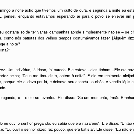
omingo à noite acho que tivemos um culto de cura, e segunda à noite eu es
 E pensei, enquanto estávamos esperando aí para o povo se enlevar u
 eu gostaria só de ter várias campanhas aonde simplesmente não se – se ch
ovo e, como nós batistas dos velhos tempos costumávamos fazer. [Alguém di
oje à noite?
ista?”
ez. Um indivíduo, já idoso, foi curado. Ele estava…eles tinham…Ele era naz
az nelas; “Deus me tirou disto, ontem à noite”. E ele era realmente aleijad
m, porque ele andava por lá, e deixava seu chapéu no chão, e vendia lápis
ade.
pregando, e – e ele se levantou. Ele disse: “Só um momento, irmão Branha
do eu ouvi o senhor pregando, eu sabia que era nazareno”. Ele disse: “Então 
e: “Eu ouvi o senhor dizer, faz pouco, que era batista”. Ele disse: “Eu não en