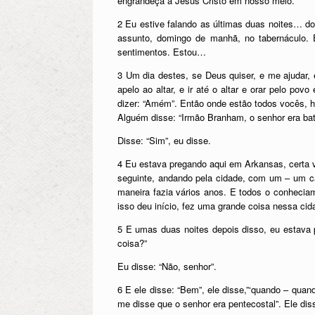
engrandeça a Jesus Cristo em nosso meio.
2 Eu estive falando as últimas duas noites… d
assunto, domingo de manhã, no tabernáculo.
sentimentos. Estou…
3 Um dia destes, se Deus quiser, e me ajudar,
apelo ao altar, e ir até o altar e orar pelo p
dizer: “Amém”. Então onde estão todos vocês, h
Alguém disse: “Irmão Branham, o senhor era bat
Disse: “Sim”, eu disse.
4 Eu estava pregando aqui em Arkansas, certa v
seguinte, andando pela cidade, com um – um cart
maneira fazia vários anos. E todos o conhecia
isso deu início, fez uma grande coisa nessa cid
5 E umas duas noites depois disso, eu estava 
coisa?”
Eu disse: “Não, senhor”.
6 E ele disse: “Bem”, ele disse,”‘quando – quan
me disse que o senhor era pentecostal”. Ele diss