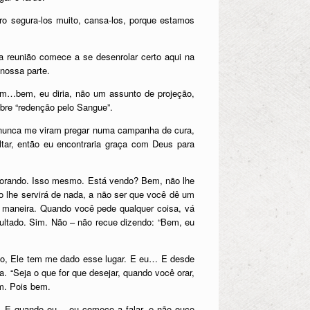
ero segura-los muito, cansa-los, porque estamos
 reunião comece a se desenrolar certo aqui na
nossa parte.
um…bem, eu diria, não um assunto de projeção,
bre “redenção pelo Sangue”.
ue nunca me viram pregar numa campanha de cura,
ar, então eu encontraria graça com Deus para
o orando. Isso mesmo. Está vendo? Bem, não lhe
o lhe servirá de nada, a não ser que você dê um
er maneira. Quando você pede qualquer coisa, vá
ultado. Sim. Não – não recue dizendo: “Bem, eu
ido, Ele tem me dado esse lugar. E eu… E desde
 “Seja o que for que desejar, quando você orar,
om. Pois bem.
. E quando eu – eu começo a falar, e não ouço