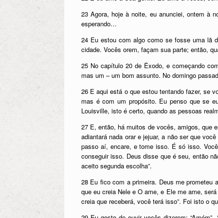
23 Agora, hoje à noite, eu anunciei, ontem à n
esperando…
24 Eu estou com algo como se fosse uma lã di
cidade. Vocês orem, façam sua parte; então, qu
25 No capítulo 20 de Êxodo, e começando com 
mas um – um bom assunto. No domingo passado, 
26 E aqui está o que estou tentando fazer, se 
mas é com um propósito. Eu penso que se eu 
Louisville, isto é certo, quando as pessoas re
27 E, então, há muitos de vocês, amigos, que 
adiantará nada orar e jejuar, a não ser que vo
passo aí, encare, e tome isso. É só isso. Você
conseguir isso. Deus disse que é seu, então n
aceito segunda escolha”.
28 Eu fico com a primeira. Deus me prometeu a
que eu creia Nele e O ame, e Ele me ame, será 
creia que receberá, você terá isso”. Foi isto o
29 Eu gosto de ouvir vocês dizerem: “Amém”. 