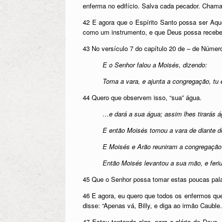
enferma no edifício. Salva cada pecador. Chama
42 E agora que o Espírito Santo possa ser Aqu
como um instrumento, e que Deus possa recebe
43 No versículo 7 do capítulo 20 de – de Número
E o Senhor falou a Moisés, dizendo:
Toma a vara, e ajunta a congregação, tu 
44 Quero que observem isso, “sua” água.
…e dará a sua água; assim lhes tirarás 
E então Moisés tomou a vara de diante d
E Moisés e Arão reuniram a congregação 
Então Moisés levantou a sua mão, e feri
45 Que o Senhor possa tomar estas poucas pala
46 E agora, eu quero que todos os enfermos que 
disse: “Apenas vá, Billy, e diga ao irmão Caub
47 Estou tentando algo, para a glória de Deus