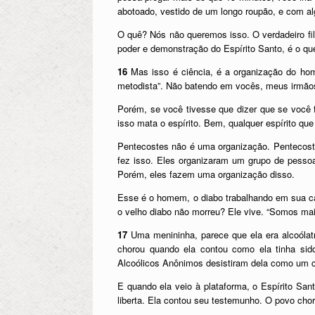
abotoado, vestido de um longo roupão, e com al
O quê? Nós não queremos isso. O verdadeiro fil
poder e demonstração do Espírito Santo, é o que
16
Mas isso é ciência, é a organização do h
metodista”. Não batendo em vocês, meus irmãos
Porém, se você tivesse que dizer que se você f
isso mata o espírito. Bem, qualquer espírito qu
Pentecostes não é uma organização. Pentecoste
fez isso. Eles organizaram um grupo de pessoa
Porém, eles fazem uma organização disso.
Esse é o homem, o diabo trabalhando em sua ca
o velho diabo não morreu? Ele vive. “Somos mai
17
Uma menininha, parece que ela era alcoólat
chorou quando ela contou como ela tinha sid
Alcoólicos Anônimos desistiram dela como um c
E quando ela veio à plataforma, o Espírito Sa
liberta. Ela contou seu testemunho. O povo cho