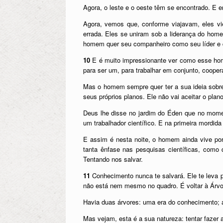
Agora, o leste e o oeste têm se encontrado. E 
Agora, vemos que, conforme viajavam, eles v
errada. Eles se uniram sob a liderança do ho
homem quer seu companheiro como seu líder e q
10
E é muito impressionante ver como esse home
para ser um, para trabalhar em conjunto, coop
Mas o homem sempre quer ter a sua ideia sobre i
seus próprios planos. Ele não vai aceitar o pla
Deus lhe disse no jardim do Éden que no mome
um trabalhador científico. E na primeira mordida
E assim é nesta noite, o homem ainda vive po
tanta ênfase nas pesquisas científicas, como
Tentando nos salvar.
11
Conhecimento nunca te salvará. Ele te leva 
não está nem mesmo no quadro. É voltar à Árvo
Havia duas árvores: uma era do conhecimento; 
Mas vejam, esta é a sua natureza: tentar fazer 