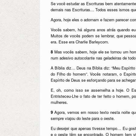
Se você estudar as Escrituras bem atentamente,
demais nas Escrituras… Todos esses ismos qu
Agora, hoje eles o adornam e fazem parecer com
Vocês sabem, há alguns anos atrás quando eu 
Muitos de vocês podem se lembrar, que pessoa d
era. Esse era Charlie Barleycorn.
8
Mas vocês sabem, hoje ele se tornou um homem
num adesivo autocolante nas geladeiras de tod
A Bíblia diz… Deus na Bíblia diz: “Meu Espíri
do Filho do homem”. Vocês notaram, o Espíri
Espírito de Deus se esforçando para se achega
E, oh, como isso se assemelha a hoje. O E
Entristeceu-Lhe o fato de ter feito o homem,
mulheres.
9
Agora, vemos em nosso texto nesta noite que 
sempre viajou do leste para o oeste.
Eu desejei que apenas tivesse tempo… Eu gosta
e o oeste têm se encontrado. O homem tem viaj