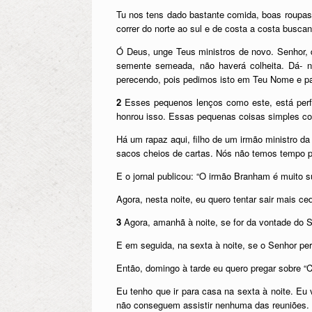
Tu nos tens dado bastante comida, boas roupas,
correr do norte ao sul e de costa a costa busca
Ó Deus, unge Teus ministros de novo. Senhor,
semente semeada, não haverá colheita. Dá- 
perecendo, pois pedimos isto em Teu Nome e p
2
Esses pequenos lenços como este, está perf
honrou isso. Essas pequenas coisas simples c
Há um rapaz aqui, filho de um irmão ministro da
sacos cheios de cartas. Nós não temos tempo p
E o jornal publicou: “O irmão Branham é muito s
Agora, nesta noite, eu quero tentar sair mais c
3
Agora, amanhã à noite, se for da vontade do S
E em seguida, na sexta à noite, se o Senhor perm
Então, domingo à tarde eu quero pregar sobre 
Eu tenho que ir para casa na sexta à noite. Eu
não conseguem assistir nenhuma das reuniões.