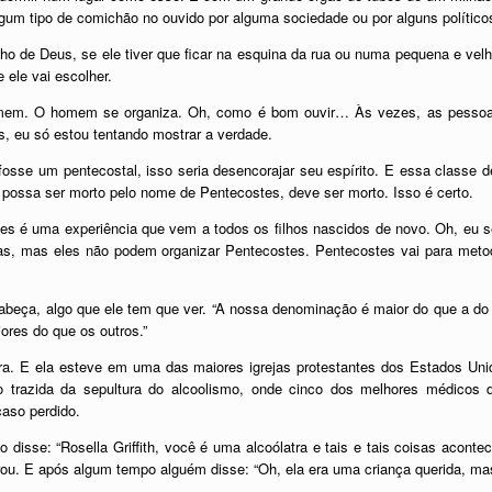
gum tipo de comichão no ouvido por alguma sociedade ou por alguns político
ho de Deus, se ele tiver que ficar na esquina da rua ou numa pequena e vel
 ele vai escolher.
omem. O homem se organiza. Oh, como é bom ouvir… Às vezes, as pessoas
, eu só estou tentando mostrar a verdade.
osse um pentecostal, isso seria desencorajar seu espírito. E essa classe d
e possa ser morto pelo nome de Pentecostes, deve ser morto. Isso é certo.
s é uma experiência que vem a todos os filhos nascidos de novo. Oh, eu se
s, mas eles não podem organizar Pentecostes. Pentecostes vai para metodis
beça, algo que ele tem que ver. “A nossa denominação é maior do que a do
ores do que os outros.”
ra. E ela esteve em uma das maiores igrejas protestantes dos Estados Uni
o trazida da sepultura do alcoolismo, onde cinco dos melhores médicos 
aso perdido.
nto disse: “Rosella Griffith, você é uma alcoólatra e tais e tais coisas a
rou. E após algum tempo alguém disse: “Oh, ela era uma criança querida, mas