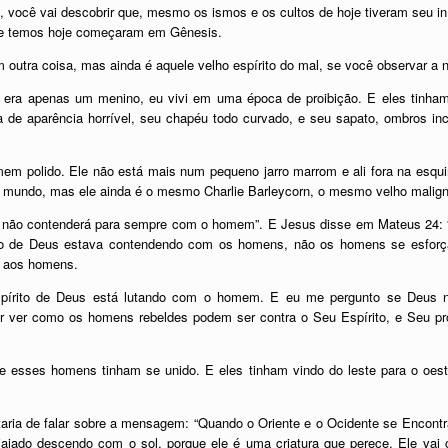
 você vai descobrir que, mesmo os ismos e os cultos de hoje tiveram seu i
e temos hoje começaram em Gênesis.
 outra coisa, mas ainda é aquele velho espírito do mal, se você observar a 
era apenas um menino, eu vivi em uma época de proibição. E eles tinham
e aparência horrível, seu chapéu todo curvado, e seu sapato, ombros incli
 polido. Ele não está mais num pequeno jarro marrom e ali fora na esquina,
o mundo, mas ele ainda é o mesmo Charlie Barleycorn, o mesmo velho malign
to não contenderá para sempre com o homem”. E Jesus disse em Mateus 24: 
to de Deus estava contendendo com os homens, não os homens se esforç
r aos homens.
spírito de Deus está lutando com o homem. E eu me pergunto se Deus 
 por ver como os homens rebeldes podem ser contra o Seu Espírito, e Seu 
esses homens tinham se unido. E eles tinham vindo do leste para o oeste,
ria de falar sobre a mensagem: “Quando o Oriente e o Ocidente se Encontra
ado descendo com o sol, porque ele é uma criatura que perece. Ele vai c