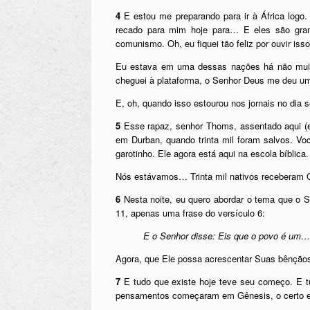
4
E estou me preparando para ir à África log
recado para mim hoje para… E eles são gran
comunismo. Oh, eu fiquei tão feliz por ouvir isso
Eu estava em uma dessas nações há não muito
cheguei à plataforma, o Senhor Deus me deu uma
E, oh, quando isso estourou nos jornais no dia
5
Esse rapaz, senhor Thoms, assentado aqui (el
em Durban, quando trinta mil foram salvos. V
garotinho. Ele agora está aqui na escola bíblica
Nós estávamos… Trinta mil nativos receberam 
6
Nesta noite, eu quero abordar o tema que o 
11, apenas uma frase do versículo 6:
E o Senhor disse: Eis que o povo é um…
Agora, que Ele possa acrescentar Suas bênçãos 
7
E tudo que existe hoje teve seu começo. E 
pensamentos começaram em Gênesis, o certo e