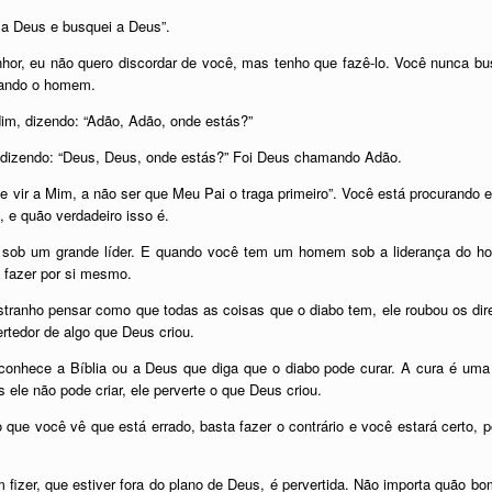
a Deus e busquei a Deus”.
Senhor, eu não quero discordar de você, mas tenho que fazê-lo. Você nunc
cando o homem.
dim, dizendo: “Adão, Adão, onde estás?”
 dizendo: “Deus, Deus, onde estás?” Foi Deus chamando Adão.
vir a Mim, a não ser que Meu Pai o traga primeiro”. Você está procurando e
, e quão verdadeiro isso é.
 sob um grande líder. E quando você tem um homem sob a liderança do hom
u fazer por si mesmo.
stranho pensar como que todas as coisas que o diabo tem, ele roubou os dir
ertedor de algo que Deus criou.
nhece a Bíblia ou a Deus que diga que o diabo pode curar. A cura é uma cr
ele não pode criar, ele perverte o que Deus criou.
o que você vê que está errado, basta fazer o contrário e você estará certo, po
fizer, que estiver fora do plano de Deus, é pervertida. Não importa quão bo