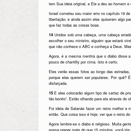
tem Sua ideia original, e Ele a deu ao homem e o
Israel cometeu seu maior erro no capítulo 19 de
libertação; e ainda assim eles quiseram algo p
que faz todas as coisas boas.
14
Unidos sob uma cabeça, uma cabeça errada
escolher o seu ministro, alguém que estará vind
que não conhece o ABC e conheça a Deus. Mas v
Agora, é a mesma mentira que o diabo disse a 
pouco de chantilly por cima. Isto é certo.
Eles verão essas fotos ao longo das estradas,
porque elas querem ser populares. Por quê? 
disfarçada.
15
E eles colocarão algum tipo de cartaz de pr
tão bonito”. Estão olhando para ela através do 
Foi ideia de Satanás fazer um reino melhor e 
então. Que coisa isso é hoje, ver que o reino do 
Agora lembre-se o diabo é religioso. Muita ge
possa pregar mais do que 15 minutos, você iri