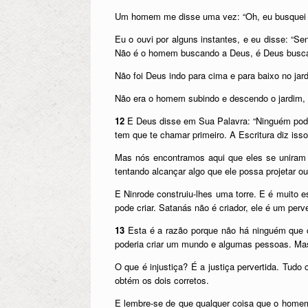
Um homem me disse uma vez: “Oh, eu busquei 
Eu o ouvi por alguns instantes, e eu disse: “
Não é o homem buscando a Deus, é Deus bus
Não foi Deus indo para cima e para baixo no jar
Não era o homem subindo e descendo o jardim,
12
E Deus disse em Sua Palavra: “Ninguém pode 
tem que te chamar primeiro. A Escritura diz isso
Mas nós encontramos aqui que eles se uniram
tentando alcançar algo que ele possa projetar o
E Ninrode construiu-lhes uma torre. E é muito e
pode criar. Satanás não é criador, ele é um perv
13
Esta é a razão porque não há ninguém que co
poderia criar um mundo e algumas pessoas. Mas 
O que é injustiça? É a justiça pervertida. Tudo 
obtém os dois corretos.
E lembre-se de que qualquer coisa que o homem 