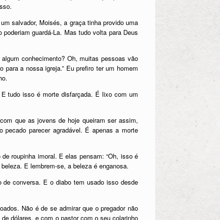
isso.
o um salvador, Moisés, a graça tinha provido uma
ão poderiam guardá-La. Mas tudo volta para Deus
 algum conhecimento? Oh, muitas pessoas vão
to para a nossa igreja.” Eu prefiro ter um homem
ho.
 E tudo isso é morte disfarçada. É lixo com um
z com que as jovens de hoje queiram ser assim,
o pecado parecer agradável. É apenas a morte
de roupinha imoral. E elas pensam: “Oh, isso é
de beleza. E lembrem-se, a beleza é enganosa.
ço de conversa. E o diabo tem usado isso desde
hoados. Não é de se admirar que o pregador não
de dólares, e com o pastor com o seu colarinho