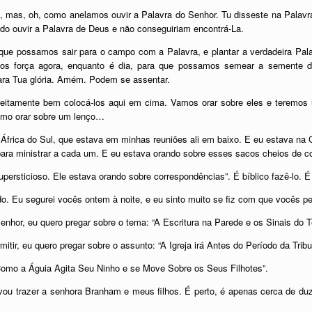
 mas, oh, como anelamos ouvir a Palavra do Senhor. Tu disseste na Palavra
ndo ouvir a Palavra de Deus e não conseguiriam encontrá-La.
 que possamos sair para o campo com a Palavra, e plantar a verdadeira Pa
nos força agora, enquanto é dia, para que possamos semear a semente d
ara Tua glória. Amém. Podem se assentar.
eitamente bem colocá-los aqui em cima. Vamos orar sobre eles e teremos
omo orar sobre um lenço…
 África do Sul, que estava em minhas reuniões ali em baixo. E eu estava na
ara ministrar a cada um. E eu estava orando sobre esses sacos cheios de c
upersticioso. Ele estava orando sobre correspondências”. É bíblico fazê-lo. É
edo. Eu segurei vocês ontem à noite, e eu sinto muito se fiz com que vocês p
enhor, eu quero pregar sobre o tema: “A Escritura na Parede e os Sinais do 
itir, eu quero pregar sobre o assunto: “A Igreja irá Antes do Período da Trib
“Como a Águia Agita Seu Ninho e se Move Sobre os Seus Filhotes”.
 vou trazer a senhora Branham e meus filhos. É perto, é apenas cerca de duz