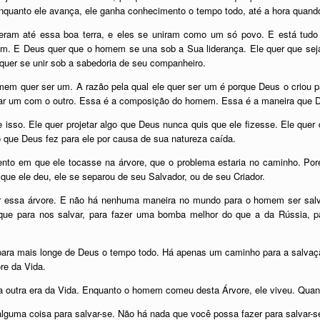
enquanto ele avança, ele ganha conhecimento o tempo todo, até a hora quando
ieram até essa boa terra, e eles se uniram como um só povo. E está tudo
mem. E Deus quer que o homem se una sob a Sua liderança. Ele quer que s
uer se unir sob a sabedoria de seu companheiro.
m quer ser um. A razão pela qual ele quer ser um é porque Deus o criou p
erar um com o outro. Essa é a composição do homem. Essa é a maneira que D
sso. Ele quer projetar algo que Deus nunca quis que ele fizesse. Ele quer 
no que Deus fez para ele por causa de sua natureza caída.
nto em que ele tocasse na árvore, que o problema estaria no caminho. Po
 que ele deu, ele se separou de seu Salvador, ou de seu Criador.
r essa árvore. E não há nenhuma maneira no mundo para o homem ser salv
 que para nos salvar, para fazer uma bomba melhor do que a da Rússia, p
para mais longe de Deus o tempo todo. Há apenas um caminho para a salvaçã
re da Vida.
a outra era da Vida. Enquanto o homem comeu desta Árvore, ele viveu. Quan
alguma coisa para salvar-se. Não há nada que você possa fazer para salvar-s