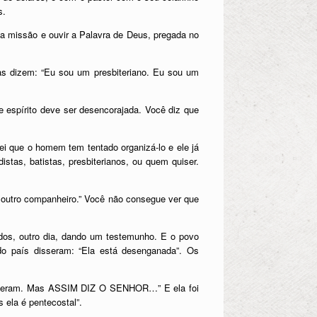
s.
ha missão e ouvir a Palavra de Deus, pregada no
 dizem: “Eu sou um presbiteriano. Eu sou um
e espírito deve ser desencorajada. Você diz que
i que o homem tem tentado organizá-lo e ele já
tas, batistas, presbiterianos, ou quem quiser.
 outro companheiro.” Você não consegue ver que
dos, outro dia, dando um testemunho. E o povo
do país disseram: “Ela está desenganada”. Os
conteceram. Mas ASSIM DIZ O SENHOR…” E ela foi
 ela é pentecostal”.