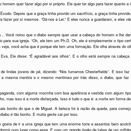
 homem quer fazer algo por si próprio. Ele quer ter algo para fazer quanto a 
 Êxodo. Depois que a graça tinha provido um sacrifício, a graça tinha provid
ara fazer por si mesmos. “Dá-nos a Lei.” E eles nunca a guardaram, e eles n
… Você notou que o diabo sempre quer usar a cabeça do homem e lhe dar
o para sua igreja. “Oh, ele tem um Ph.D. Oh, ele é simplesmente o tipo cer
eja, você acha que é porque ele tem uma formação. Ele olha através do ol
Eva. Ele disse: “É agradável aos olhos”. E o olho está sempre na cabeça.
 de lindas jovens de pé, dizendo: “Nós fumamos Chesterfields”. E isso fa
É a mesma mentira e o mesmo mentiroso por trás disso, o diabo, que faz 
opaganda, com alguma mocinha com boa aparência e vestida com algum tipo 
olho, mas isso é a morte disfarçada. Isso é tudo o que é: a morte em forma 
mais bonito do que o de Miguel. A beleza foi à razão da queda, para come
diabo é tão bonito. E muita gente cai por isso.
nte gosta de ir a uma igreja que tem uma enorme torre e assentos bem acolc
a dormir num lugar como esse. E com um grande órgão de tubos de um milhão 