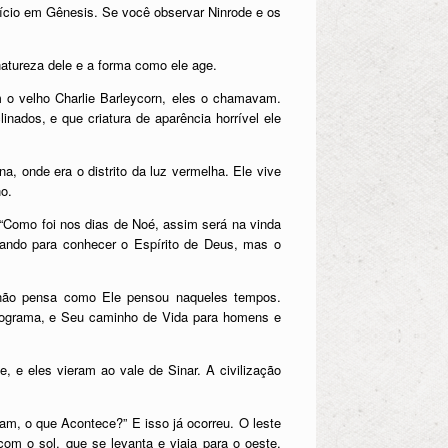
nício em Gênesis. Se você observar Ninrode e os
natureza dele e a forma como ele age.
 o velho Charlie Barleycorn, eles o chamavam.
nados, e que criatura de aparência horrível ele
 onde era o distrito da luz vermelha. Ele vive
o.
“Como foi nos dias de Noé, assim será na vinda
ando para conhecer o Espírito de Deus, mas o
não pensa como Ele pensou naqueles tempos.
programa, e Seu caminho de Vida para homens e
 e eles vieram ao vale de Sinar. A civilização
m, o que Acontece?” E isso já ocorreu. O leste
om o sol, que se levanta e viaja para o oeste.