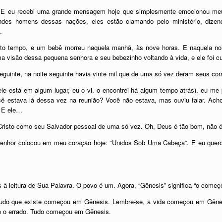
o. E eu recebi uma grande mensagem hoje que simplesmente emocionou me
des homens dessas nações, eles estão clamando pelo ministério, dizen
.
 tempo, e um bebê morreu naquela manhã, às nove horas. E naquela noite
 visão dessa pequena senhora e seu bebezinho voltando à vida, e ele foi c
 seguinte, na noite seguinte havia vinte mil que de uma só vez deram seus c
e está em algum lugar, eu o vi, o encontrei há algum tempo atrás), eu me
ocê estava lá dessa vez na reunião? Você não estava, mas ouviu falar. Ac
. E ele…
Cristo como seu Salvador pessoal de uma só vez. Oh, Deus é tão bom, não 
Senhor colocou em meu coração hoje: “Unidos Sob Uma Cabeça”. E eu quero 
à leitura de Sua Palavra. O povo é um. Agora, “Gênesis” significa “o começo
tudo que existe começou em Gênesis. Lembre-se, a vida começou em Gên
 o errado. Tudo começou em Gênesis.