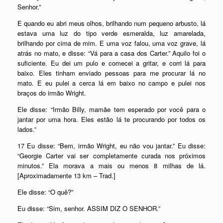
Senhor.”
E quando eu abri meus olhos, brilhando num pequeno arbusto, lá
estava uma luz do tipo verde esmeralda, luz amarelada,
brilhando por cima de mim. E uma voz falou, uma voz grave, lá
atrás no mato, e disse: “Vá para a casa dos Carter.” Aquilo foi o
suficiente. Eu dei um pulo e comecei a gritar, e corri lá para
baixo. Eles tinham enviado pessoas para me procurar lá no
mato. E eu pulei a cerca lá em baixo no campo e pulei nos
braços do irmão Wright.
Ele disse: “Irmão Billy, mamãe tem esperado por você para o
jantar por uma hora. Eles estão lá te procurando por todos os
lados.”
17 Eu disse: “Bem, irmão Wright, eu não vou jantar.” Eu disse:
“Georgie Carter vai ser completamente curada nos próximos
minutos.” Ela morava a mais ou menos 8 milhas de lá.
[Aproximadamente 13 km – Trad.]
Ele disse: “O quê?”
Eu disse: “Sim, senhor. ASSIM DIZ O SENHOR.”