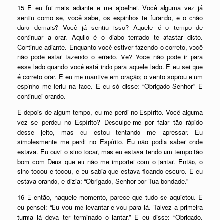
15 E eu fui mais adiante e me ajoelhei. Você alguma vez já
sentiu como se, você sabe, os espinhos te furando, e o chão
duro demais? Você já sentiu isso? Aquele é o tempo de
continuar a orar. Aquilo é o diabo tentado te afastar disto.
Continue adiante. Enquanto você estiver fazendo o correto, você
não pode estar fazendo o errado. Vê? Você não pode ir para
esse lado quando você está indo para aquele lado. E eu sei que
é correto orar. E eu me mantive em oração; o vento soprou e um
espinho me feriu na face. E eu só disse: “Obrigado Senhor.” E
continuei orando.
E depois de algum tempo, eu me perdi no Espírito. Você alguma
vez se perdeu no Espírito? Desculpe-me por falar tão rápido
desse jeito, mas eu estou tentando me apressar. Eu
simplesmente me perdi no Espírito. Eu não podia saber onde
estava. Eu ouvi o sino tocar, mas eu estava tendo um tempo tão
bom com Deus que eu não me importei com o jantar. Então, o
sino tocou e tocou, e eu sabia que estava ficando escuro. E eu
estava orando, e dizia: “Obrigado, Senhor por Tua bondade.”
16 E então, naquele momento, parece que tudo se aquietou. E
eu pensei: “Eu vou me levantar e vou para lá. Talvez a primeira
turma já deva ter terminado o jantar.” E eu disse: “Obrigado,