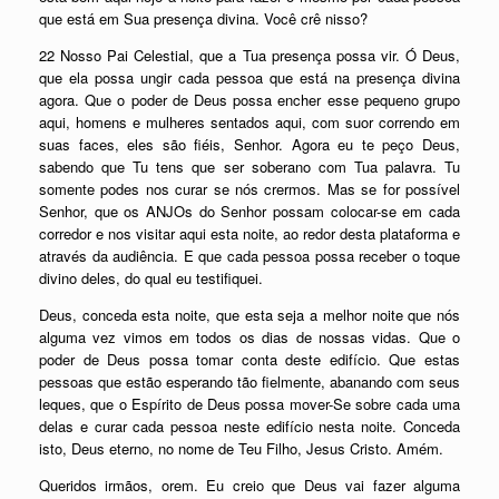
que está em Sua presença divina. Você crê nisso?
22 Nosso Pai Celestial, que a Tua presença possa vir. Ó Deus,
que ela possa ungir cada pessoa que está na presença divina
agora. Que o poder de Deus possa encher esse pequeno grupo
aqui, homens e mulheres sentados aqui, com suor correndo em
suas faces, eles são fiéis, Senhor. Agora eu te peço Deus,
sabendo que Tu tens que ser soberano com Tua palavra. Tu
somente podes nos curar se nós crermos. Mas se for possível
Senhor, que os ANJOs do Senhor possam colocar-se em cada
corredor e nos visitar aqui esta noite, ao redor desta plataforma e
através da audiência. E que cada pessoa possa receber o toque
divino deles, do qual eu testifiquei.
Deus, conceda esta noite, que esta seja a melhor noite que nós
alguma vez vimos em todos os dias de nossas vidas. Que o
poder de Deus possa tomar conta deste edifício. Que estas
pessoas que estão esperando tão fielmente, abanando com seus
leques, que o Espírito de Deus possa mover-Se sobre cada uma
delas e curar cada pessoa neste edifício nesta noite. Conceda
isto, Deus eterno, no nome de Teu Filho, Jesus Cristo. Amém.
Queridos irmãos, orem. Eu creio que Deus vai fazer alguma