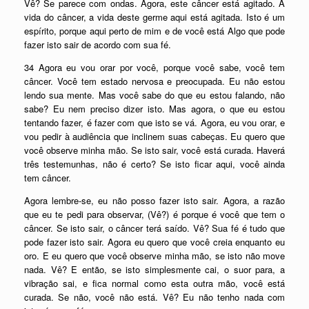
Vê? Se parece com ondas. Agora, este câncer está agitado. A
vida do câncer, a vida deste germe aqui está agitada. Isto é um
espírito, porque aqui perto de mim e de você está Algo que pode
fazer isto sair de acordo com sua fé.
34 Agora eu vou orar por você, porque você sabe, você tem
câncer. Você tem estado nervosa e preocupada. Eu não estou
lendo sua mente. Mas você sabe do que eu estou falando, não
sabe? Eu nem preciso dizer isto. Mas agora, o que eu estou
tentando fazer, é fazer com que isto se vá. Agora, eu vou orar, e
vou pedir à audiência que inclinem suas cabeças. Eu quero que
você observe minha mão. Se isto sair, você está curada. Haverá
três testemunhas, não é certo? Se isto ficar aqui, você ainda
tem câncer.
Agora lembre-se, eu não posso fazer isto sair. Agora, a razão
que eu te pedi para observar, (Vê?) é porque é você que tem o
câncer. Se isto sair, o câncer terá saído. Vê? Sua fé é tudo que
pode fazer isto sair. Agora eu quero que você creia enquanto eu
oro. E eu quero que você observe minha mão, se isto não move
nada. Vê? E então, se isto simplesmente cai, o suor para, a
vibração sai, e fica normal como esta outra mão, você está
curada. Se não, você não está. Vê? Eu não tenho nada com