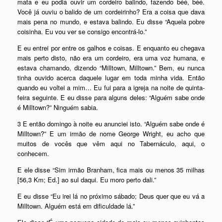
mata e eu podia ouvir um cordeiro balindo, fazendo béé, béé.
Você já ouviu o balido de um cordeirinho? Era a coisa que dava
mais pena no mundo, e estava balindo. Eu disse “Aquela pobre
coisinha. Eu vou ver se consigo encontrá-lo.”
E eu entrei por entre os galhos e coisas. E enquanto eu chegava
mais perto disto, não era um cordeiro, era uma voz humana, e
estava chamando, dizendo “Milltown, Milltown.” Bem, eu nunca
tinha ouvido acerca daquele lugar em toda minha vida. Então
quando eu voltei a mim… Eu fui para a igreja na noite de quinta-
feira seguinte. E eu disse para alguns deles: “Alguém sabe onde
é Milltown?” Ninguém sabia.
3 E então domingo à noite eu anunciei isto. “Alguém sabe onde é
Milltown?” E um irmão de nome George Wright, eu acho que
muitos de vocês que vêm aqui no Tabernáculo, aqui, o
conhecem.
E ele disse “Sim irmão Branham, fica mais ou menos 35 milhas
[56,3 Km; Ed.] ao sul daqui. Eu moro perto dali.”
E eu disse “Eu irei lá no próximo sábado; Deus quer que eu vá a
Milltown. Alguém está em dificuldade lá.”