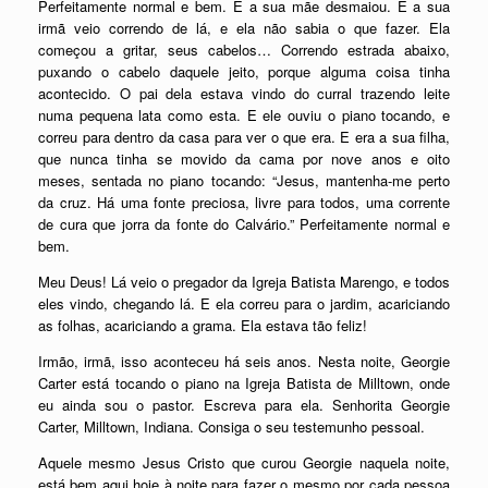
Perfeitamente normal e bem. E a sua mãe desmaiou. E a sua
irmã veio correndo de lá, e ela não sabia o que fazer. Ela
começou a gritar, seus cabelos… Correndo estrada abaixo,
puxando o cabelo daquele jeito, porque alguma coisa tinha
acontecido. O pai dela estava vindo do curral trazendo leite
numa pequena lata como esta. E ele ouviu o piano tocando, e
correu para dentro da casa para ver o que era. E era a sua filha,
que nunca tinha se movido da cama por nove anos e oito
meses, sentada no piano tocando: “Jesus, mantenha-me perto
da cruz. Há uma fonte preciosa, livre para todos, uma corrente
de cura que jorra da fonte do Calvário.” Perfeitamente normal e
bem.
Meu Deus! Lá veio o pregador da Igreja Batista Marengo, e todos
eles vindo, chegando lá. E ela correu para o jardim, acariciando
as folhas, acariciando a grama. Ela estava tão feliz!
Irmão, irmã, isso aconteceu há seis anos. Nesta noite, Georgie
Carter está tocando o piano na Igreja Batista de Milltown, onde
eu ainda sou o pastor. Escreva para ela. Senhorita Georgie
Carter, Milltown, Indiana. Consiga o seu testemunho pessoal.
Aquele mesmo Jesus Cristo que curou Georgie naquela noite,
está bem aqui hoje à noite para fazer o mesmo por cada pessoa