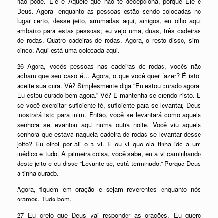
não pode. Ele é Aquele que não te decepciona, porque Ele é
Deus. Agora, enquanto as pessoas estão sendo colocadas no
lugar certo, desse jeito, arrumadas aqui, amigos, eu olho aqui
embaixo para estas pessoas; eu vejo uma, duas, três cadeiras
de rodas. Quatro cadeiras de rodas. Agora, o resto disso, sim,
cinco. Aqui está uma colocada aqui.
26 Agora, vocês pessoas nas cadeiras de rodas, vocês não
acham que seu caso é… Agora, o que você quer fazer? É isto:
aceite sua cura. Vê? Simplesmente diga “Eu estou curado agora.
Eu estou curado bem agora.” Vê? E mantenha-se crendo nisto. E
se você exercitar suficiente fé, suficiente para se levantar, Deus
mostrará isto para mim. Então, você se levantará como aquela
senhora se levantou aqui numa outra noite. Você viu aquela
senhora que estava naquela cadeira de rodas se levantar desse
jeito? Eu olhei por ali e a vi. E eu vi que ela tinha ido a um
médico e tudo. A primeira coisa, você sabe, eu a vi caminhando
deste jeito e eu disse “Levante-se, está terminado.” Porque Deus
a tinha curado.
Agora, fiquem em oração e sejam reverentes enquanto nós
oramos. Tudo bem.
27 Eu creio que Deus vai responder as orações. Eu quero