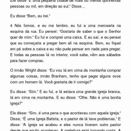
Ele disse “É uma pequena cidade de mais ou menos quinhentas
pessoas ou mil, em direção ao sul.” Disse…
Eu disse “Bem, eu irei.”
4 Nós fomos, e eu me lembro, eu fui a uma mercearia na
esquina da rua. Eu pensei: “Gostaria de saber o que o Senhor
quer de mim.” Eu fui e comprei uma caixa. E eu saí, e eu pensei
que eu começaria a pregar bem ali na esquina. Bem, eu fiquei
em pé sobre a caixa e eu não pude pensar em nada para pregar.
E todas as pessoas lá no interior, você sabe, vêm aos sábados
para fazer compras.
O irmão Wright disse: “Eu vou lá em cima da montanha comprar
algumas coisas, irmão Branham, tenho que pegar alguns ovos
com um homem lá. Você gostaria de ir comigo?”
Eu disse: “Sim.” E eu fui, e lá estava uma grande igreja branca,
lá em cima na montanha. E eu disse: “Olhe. Não é uma bonita
igreja?”
Ele disse: “Sim, é uma pena o que aconteceu com aquela igreja.”
Disse, “É uma Igreja Batista, e o pastor de lá teve problemas.” E
disse: “A igreja se acabou e eles nunca tiveram outro pastor
desde que aquilo aconteceu. A prefeitura está tomando conta. A