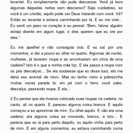
levantei. Eu simplesmente não pude descansar. Você já teve
algumas daquelas noites sem descanso? Seja cuidadoso, se
você é um cristão, aquilo pode ser Deus tratando com você. Vê?
Então eu levantei e estava caminhando por lá. E eu me virei…
Eu senti um peso no coração e eu pensei: “Bem, talvez alguém
esteja doente em algum lugar, e eles querem que eu ore por
eles.”
Eu me ajoelhei e não conseguia orar. E eu saí por uns
momentos, e daí a pouco eu olhei no quarto. Algumas de vocês,
mulheres, já lavaram roupa e as amontoaram em cima de uma
cadeira? Isto é o que a minha mãe faz. E ela passa a roupa com
os pés descalços… Se ela soubesse que eu disse isso, ela me
daria seu avental de novo. Mas eu tenho visto a pobrezinha
muitas vezes parada lá, em pé com o ferro, você sabe,
descalça, passando roupa. E ela…
2 Eu pensei que ela tivesse colocado suas roupas na cadeira, no
canto, ali no quarto. E pareceu alguma coisa branca. E aquilo
começou a se aproximar de mim. Eu olhei aquilo. E não era uma
cadeira; era alguma coisa se movendo, branco, e isto… E
parecia que eu ia para perto daquilo, ou aquilo vinha para perto
de mim. E em alguns momentos, eu estava caminhando numa