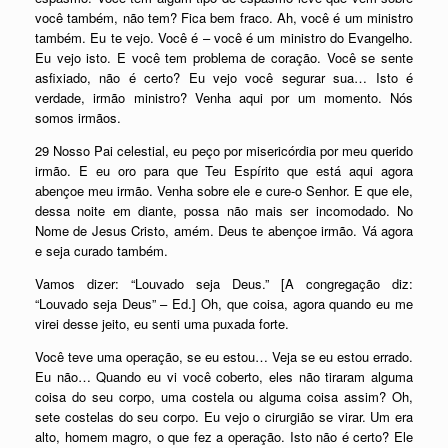
você também, não tem? Fica bem fraco. Ah, você é um ministro
também. Eu te vejo. Você é – você é um ministro do Evangelho.
Eu vejo isto. E você tem problema de coração. Você se sente
asfixiado, não é certo? Eu vejo você segurar sua… Isto é
verdade, irmão ministro? Venha aqui por um momento. Nós
somos irmãos.
29 Nosso Pai celestial, eu peço por misericórdia por meu querido
irmão. E eu oro para que Teu Espírito que está aqui agora
abençoe meu irmão. Venha sobre ele e cure-o Senhor. E que ele,
dessa noite em diante, possa não mais ser incomodado. No
Nome de Jesus Cristo, amém. Deus te abençoe irmão. Vá agora
e seja curado também.
Vamos dizer: “Louvado seja Deus.” [A congregação diz:
“Louvado seja Deus” – Ed.] Oh, que coisa, agora quando eu me
virei desse jeito, eu senti uma puxada forte.
Você teve uma operação, se eu estou… Veja se eu estou errado.
Eu não… Quando eu vi você coberto, eles não tiraram alguma
coisa do seu corpo, uma costela ou alguma coisa assim? Oh,
sete costelas do seu corpo. Eu vejo o cirurgião se virar. Um era
alto, homem magro, o que fez a operação. Isto não é certo? Ele