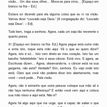
visão… Um dos seus olhos… Mova-os para cima… [Espaço em
branco na fita – Ed.]
Estava só dizendo para ela alguma coisa que eu vi na visão.
Vamos dizer “Louvado seja Deus.” [A congregação diz: “Louvado
seja Deus”. – Ed].
Tudo bem, traga a senhora. Agora, cada um seja tão reverente o
quanto possa.
31 [Espaço em branco na fita- Ed.] Agora pegue esta outra mão
e sinta isto, toque esta mão aqui. Vê o que eu quero dizer?
Agora, isto é só… Isto vem direto ao meu coração. Isto faz um
barulho “brbrbrbrbrbr.” Isto é esse câncer. Está vivo. E agora, as
Escrituras dizem… Agora, observando-te, o câncer está na sua
garganta, não está? Verdade? Sim, senhora. Eu vejo onde isto
está. Claro que você não poderia dizer isto abertamente, mas
você – você pode… Pela visão.
Agora, não é estranho que outra pessoa coloque sua mão ali e
não faça nenhuma diferença? E então você vem aqui e coloca
sua mão nisso e aqui está. Não é?
Agora há algo aqui que me unge, que é capaz de saber o que