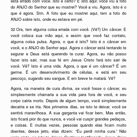
está errado com você. Isto é certo? É isto aqui: você viu a foto
do ANJO do Senhor que eu mostrei? Você a viu. Agora, isto é o
que é agora. Sim. A foto que eu mostrei aqui, tem a foto do
ANJO sobre isto, onde eu estava em pé.
32 Ora, tem alguma coisa errada com você. (Vê?) Um câncer. E
você coloca sua mão aqui, e assim que você faz contato,
alguma coisa pulsa. Agora, o que é isto? Isto é o câncer em
você, e o ANJO do Senhor aqui. Agora o câncer está tentando te
segurar e Deus está querendo te curar. Agora, eu não posso
fazer isto sair, mas sua fé em Jesus Cristo fará isto sair de
você. Vê? Isto é uma vida. Agora, o que é um câncer? É um
germe. É um desenvolvimento de células, e está em seu
pescoço, sugando seu sangue. E em breve te matará. Vê?
Agora, na maneira de cura divina, se você fosse o câncer, eu
simplesmente chamaria a sua vida para fora de você, e seu
corpo cairia morto. Depois de algum tempo, você simplesmente
decairia e se iria. Nos primeiros dias, se isto te deixar, você se
sentirá maravilhosa. A sua garganta vai ficar bem. Mas então,
isto ficará pior do que nunca, e você vai cuspir grandes pedaços,
e coisas. E muitas vezes, pessoas quando elas ficam muito
doentes, desse jeito, elas dizem: “Eu perdi minha cura.” Não