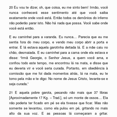
20 Eu vou te dizer, oh, que coisa, eu me sinto bem! Irmão, você
nunca conhecerá esse sentimento até que você saiba
exatamente onde você está. Então todos os demônios do inferno
não poderão parar isto. Não há nada que possa. Você sabe onde
você está então.
E eu caminhei para a varanda. Eu nunca… Parecia que eu me
sentia fora do meu corpo, e vendo meu corpo abrir a porta e
entrar. E lá estava aquela garotinha deitada lá. E a mãe caiu no
chão, desmaiada. E eu caminhei para a cama onde ela estava e
disse: “Irmã Georgie, o Senhor Jesus, a quem você ama, e
confiou todo este tempo, me encontrou lá na mata, e disse que
eu deveria vir e você seria curada. Portanto, em obediência à
comissão que me foi dada momentos atrás, lá na mata, eu te
tomo pela mão e te digo: No nome de Jesus Cristo, levante-se e
seja curada.”
21 E aquela pobre garota, pesando não mais que 37 libras
[Aproximadamente 17 Kg. – Trad.], só um monte de ossos… Ela
não poderia ter ficado em pé se ela tivesse que ficar. Mas não
somente se levantou, como ela pulou em pé, gritando no mais
alto da sua voz. E as pessoas lá começaram a gritar.