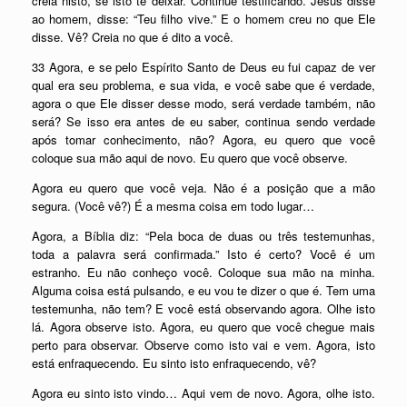
creia nisto, se isto te deixar. Continue testificando. Jesus disse
ao homem, disse: “Teu filho vive.” E o homem creu no que Ele
disse. Vê? Creia no que é dito a você.
33 Agora, e se pelo Espírito Santo de Deus eu fui capaz de ver
qual era seu problema, e sua vida, e você sabe que é verdade,
agora o que Ele disser desse modo, será verdade também, não
será? Se isso era antes de eu saber, continua sendo verdade
após tomar conhecimento, não? Agora, eu quero que você
coloque sua mão aqui de novo. Eu quero que você observe.
Agora eu quero que você veja. Não é a posição que a mão
segura. (Você vê?) É a mesma coisa em todo lugar…
Agora, a Bíblia diz: “Pela boca de duas ou três testemunhas,
toda a palavra será confirmada.” Isto é certo? Você é um
estranho. Eu não conheço você. Coloque sua mão na minha.
Alguma coisa está pulsando, e eu vou te dizer o que é. Tem uma
testemunha, não tem? E você está observando agora. Olhe isto
lá. Agora observe isto. Agora, eu quero que você chegue mais
perto para observar. Observe como isto vai e vem. Agora, isto
está enfraquecendo. Eu sinto isto enfraquecendo, vê?
Agora eu sinto isto vindo… Aqui vem de novo. Agora, olhe isto.