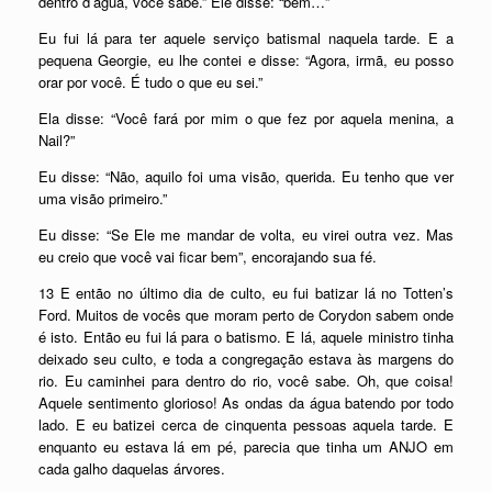
dentro d’água, você sabe.” Ele disse: “bem…”
Eu fui lá para ter aquele serviço batismal naquela tarde. E a
pequena Georgie, eu lhe contei e disse: “Agora, irmã, eu posso
orar por você. É tudo o que eu sei.”
Ela disse: “Você fará por mim o que fez por aquela menina, a
Nail?”
Eu disse: “Não, aquilo foi uma visão, querida. Eu tenho que ver
uma visão primeiro.”
Eu disse: “Se Ele me mandar de volta, eu virei outra vez. Mas
eu creio que você vai ficar bem”, encorajando sua fé.
13 E então no último dia de culto, eu fui batizar lá no Totten’s
Ford. Muitos de vocês que moram perto de Corydon sabem onde
é isto. Então eu fui lá para o batismo. E lá, aquele ministro tinha
deixado seu culto, e toda a congregação estava às margens do
rio. Eu caminhei para dentro do rio, você sabe. Oh, que coisa!
Aquele sentimento glorioso! As ondas da água batendo por todo
lado. E eu batizei cerca de cinquenta pessoas aquela tarde. E
enquanto eu estava lá em pé, parecia que tinha um ANJO em
cada galho daquelas árvores.