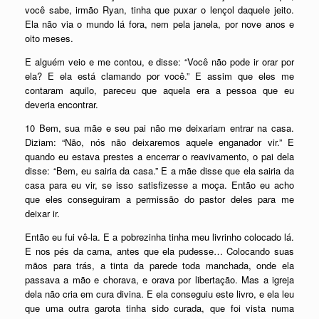
você sabe, irmão Ryan, tinha que puxar o lençol daquele jeito.
Ela não via o mundo lá fora, nem pela janela, por nove anos e
oito meses.
E alguém veio e me contou, e disse: “Você não pode ir orar por
ela? E ela está clamando por você.” E assim que eles me
contaram aquilo, pareceu que aquela era a pessoa que eu
deveria encontrar.
10 Bem, sua mãe e seu pai não me deixariam entrar na casa.
Diziam: “Não, nós não deixaremos aquele enganador vir.” E
quando eu estava prestes a encerrar o reavivamento, o pai dela
disse: “Bem, eu sairia da casa.” E a mãe disse que ela sairia da
casa para eu vir, se isso satisfizesse a moça. Então eu acho
que eles conseguiram a permissão do pastor deles para me
deixar ir.
Então eu fui vê-la. E a pobrezinha tinha meu livrinho colocado lá.
E nos pés da cama, antes que ela pudesse… Colocando suas
mãos para trás, a tinta da parede toda manchada, onde ela
passava a mão e chorava, e orava por libertação. Mas a igreja
dela não cria em cura divina. E ela conseguiu este livro, e ela leu
que uma outra garota tinha sido curada, que foi vista numa