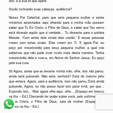
isto, é a sua fé que opera.
Vocês inclinarão suas cabeças, audiência?
Nosso Pai Celestial, para que esta pequena mulher e estes
ministros assentados aqui olhando para a minha mão possam
saber que Tu És Cristo, o Filho de Deus, e saber que Teu servo
está dizendo aquilo que é verdade… Tu disseste para o profeta
Moisés: “Com estes dois sinais eles crerão.” E essas pessoas
creem sem estes sinais. Eles creem em Ti. E agora Pai, eu
peço por misericórdia para essa pequena mulher, a qual nós
sabemos que não pode viver muito mais desta maneira. Tenha
misericórdia dela e cure-a, em Nome do Senhor Jesus. Eu peço
pela sua cura.
35 Agora, antes que eu levante minha mão, olhe, isto não parou;
ainda está pulsando. Não está, senhora? Está do mesmo jeito
que estava. Agora, para a audiência, isso não parou. Está ainda
pulsando. Agora, eu não posso fazer isto parar irmã, por que…
Expondo isto… Mas agora olhe aqui, olhe… [Espaço em branco
na fita – Ed.] Clamando ter poder sobre você, pelo sofrimento de
Jesus Cristo, o Filho de Deus, saia da mulher. [Espaço em
branco na fita – Ed.]