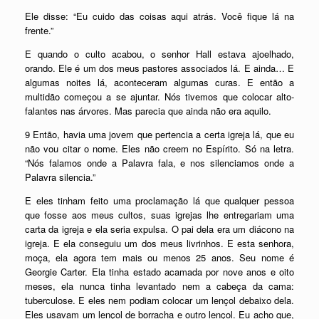
Ele disse: “Eu cuido das coisas aqui atrás. Você fique lá na
frente.”
E quando o culto acabou, o senhor Hall estava ajoelhado,
orando. Ele é um dos meus pastores associados lá. E ainda… E
algumas noites lá, aconteceram algumas curas. E então a
multidão começou a se ajuntar. Nós tivemos que colocar alto-
falantes nas árvores. Mas parecia que ainda não era aquilo.
9 Então, havia uma jovem que pertencia a certa igreja lá, que eu
não vou citar o nome. Eles não creem no Espírito. Só na letra.
“Nós falamos onde a Palavra fala, e nos silenciamos onde a
Palavra silencia.”
E eles tinham feito uma proclamação lá que qualquer pessoa
que fosse aos meus cultos, suas igrejas lhe entregariam uma
carta da igreja e ela seria expulsa. O pai dela era um diácono na
igreja. E ela conseguiu um dos meus livrinhos. E esta senhora,
moça, ela agora tem mais ou menos 25 anos. Seu nome é
Georgie Carter. Ela tinha estado acamada por nove anos e oito
meses, ela nunca tinha levantado nem a cabeça da cama:
tuberculose. E eles nem podiam colocar um lençol debaixo dela.
Eles usavam um lençol de borracha e outro lençol. Eu acho que,