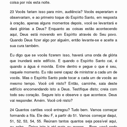
coisa por nós esta noite.
23 Vocês fariam isso para mim, audiência? Vocês esperariam e
observariam, e ao primeiro toque do Espírito Santo, em resposta
à oração, apenas alguns momentos depois, você se levantará e
dará glórias a Deus? Enquanto as coisas estão acontecendo
aqui, Deus está movendo em Espírito através do Seu povo.
Quando Deus fizer algo por alguém, então levante-se e aceite a
sua cura também.
Eu digo que se vocês fizerem isso, haverá uma onda de glória
que inundará este edifício. E quando o Espírito Santo cai, é
quando a água é movida. Entre dentro e pegue o que é seu,
naquele momento. Eu não serei capaz de ministrar a cada um de
vocês. Mas o Espírito Santo pode tocar a cada um de vocês ao
mesmo tempo. Você crê nisto? Então, caminhe, saia deste
edifício encomendando isto a Deus. Testifique disto; creia com
todo seu coração. Segure isto e observe o que acontece. Deus
vai responder. Amém. Você crê nisto?
24 Quantos cartões você entregou? Tudo bem. Vamos começar
formando a fila. Ele deu F, a partir do 51. Vamos começar daqui,
51, 52, 53, 54, 55. Reúnam tantos quantos seja possível aqui,
eu acho… Deixe isto ir até mais ou menos… Bem, você pode