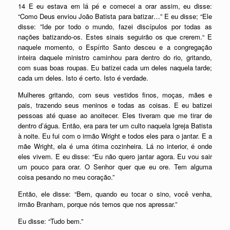
14 E eu estava em lá pé e comecei a orar assim, eu disse:
“Como Deus enviou João Batista para batizar…” E eu disse; “Ele
disse: ”Ide por todo o mundo, fazei discípulos por todas as
nações batizando-os. Estes sinais seguirão os que crerem.“ E
naquele momento, o Espírito Santo desceu e a congregação
inteira daquele ministro caminhou para dentro do rio, gritando,
com suas boas roupas. Eu batizei cada um deles naquela tarde;
cada um deles. Isto é certo. Isto é verdade.
Mulheres gritando, com seus vestidos finos, moças, mães e
pais, trazendo seus meninos e todas as coisas. E eu batizei
pessoas até quase ao anoitecer. Eles tiveram que me tirar de
dentro d’água. Então, era para ter um culto naquela Igreja Batista
à noite. Eu fui com o irmão Wright e todos eles para o jantar. E a
mãe Wright, ela é uma ótima cozinheira. Lá no interior, é onde
eles vivem. E eu disse: “Eu não quero jantar agora. Eu vou sair
um pouco para orar. O Senhor quer que eu ore. Tem alguma
coisa pesando no meu coração.”
Então, ele disse: “Bem, quando eu tocar o sino, você venha,
irmão Branham, porque nós temos que nos apressar.”
Eu disse: “Tudo bem.”