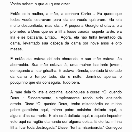
Vocês sabem o que eu quero dizer.
Então esta mulher, a mãe, a senhora Carter… Eu quero que
todos vocês escrevam para ela se vocês quiserem. Ela era
muito desconfiada, mas ela… A pequena Georgie chorava, ela
prometeu a Deus que se a filha fosse curada naquela tarde, ela
iria e se batizaria. Então… Agora, ela não tinha levantado da
cama, levantado sua cabeça da cama por nove anos e oito
meses.
E então ela estava deitada chorando, e sua mãe estava tão
aborrecida. Sua mãe estava lá, uma mulher bastante jovem,
começando a ficar grisalha. E estava trêmula, sentada lá do lado
da cama o tempo todo, dia e noite, dormindo apenas o
pouquinho que ela conseguia. Tudo bem.
A mãe dela foi até a cozinha, ajoelhou-se e disse: “Ó, querido
Deus…” Sinceramente, simplesmente tendo sido ensinada
errado. Disse “Ó, querido Deus, tenha misericórdia da minha
pobre garotinha aqui, minha pobre coisinha deitada aqui, a
alguns dias da morte. E ela está deitada aqui, e aquele impostor
veio aqui na região clamando ser alguma coisa. E ele fez minha
filha ficar toda destroçada.” Disse: “tenha misericórdia.” Começou