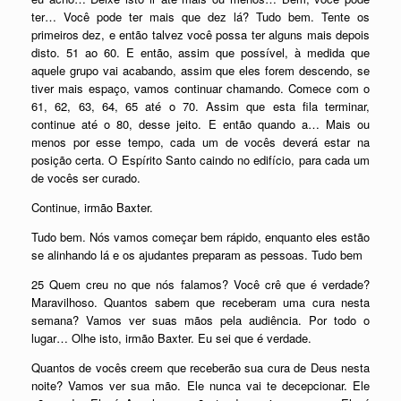
ter… Você pode ter mais que dez lá? Tudo bem. Tente os
primeiros dez, e então talvez você possa ter alguns mais depois
disto. 51 ao 60. E então, assim que possível, à medida que
aquele grupo vai acabando, assim que eles forem descendo, se
tiver mais espaço, vamos continuar chamando. Comece com o
61, 62, 63, 64, 65 até o 70. Assim que esta fila terminar,
continue até o 80, desse jeito. E então quando a… Mais ou
menos por esse tempo, cada um de vocês deverá estar na
posição certa. O Espírito Santo caindo no edifício, para cada um
de vocês ser curado.
Continue, irmão Baxter.
Tudo bem. Nós vamos começar bem rápido, enquanto eles estão
se alinhando lá e os ajudantes preparam as pessoas. Tudo bem
25 Quem creu no que nós falamos? Você crê que é verdade?
Maravilhoso. Quantos sabem que receberam uma cura nesta
semana? Vamos ver suas mãos pela audiência. Por todo o
lugar… Olhe isto, irmão Baxter. Eu sei que é verdade.
Quantos de vocês creem que receberão sua cura de Deus nesta
noite? Vamos ver sua mão. Ele nunca vai te decepcionar. Ele