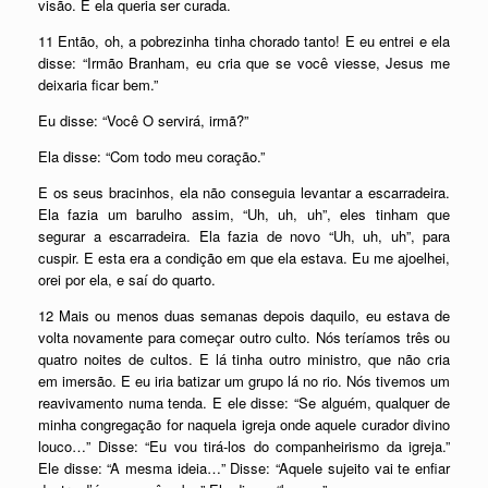
visão. E ela queria ser curada.
11 Então, oh, a pobrezinha tinha chorado tanto! E eu entrei e ela
disse: “Irmão Branham, eu cria que se você viesse, Jesus me
deixaria ficar bem.”
Eu disse: “Você O servirá, irmã?”
Ela disse: “Com todo meu coração.”
E os seus bracinhos, ela não conseguia levantar a escarradeira.
Ela fazia um barulho assim, “Uh, uh, uh”, eles tinham que
segurar a escarradeira. Ela fazia de novo “Uh, uh, uh”, para
cuspir. E esta era a condição em que ela estava. Eu me ajoelhei,
orei por ela, e saí do quarto.
12 Mais ou menos duas semanas depois daquilo, eu estava de
volta novamente para começar outro culto. Nós teríamos três ou
quatro noites de cultos. E lá tinha outro ministro, que não cria
em imersão. E eu iria batizar um grupo lá no rio. Nós tivemos um
reavivamento numa tenda. E ele disse: “Se alguém, qualquer de
minha congregação for naquela igreja onde aquele curador divino
louco…” Disse: “Eu vou tirá-los do companheirismo da igreja.”
Ele disse: “A mesma ideia…” Disse: “Aquele sujeito vai te enfiar