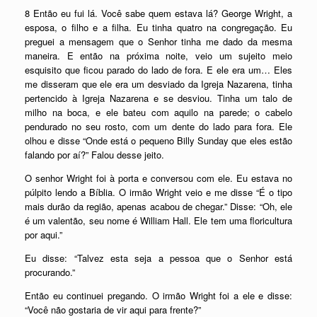
8 Então eu fui lá. Você sabe quem estava lá? George Wright, a
esposa, o filho e a filha. Eu tinha quatro na congregação. Eu
preguei a mensagem que o Senhor tinha me dado da mesma
maneira. E então na próxima noite, veio um sujeito meio
esquisito que ficou parado do lado de fora. E ele era um… Eles
me disseram que ele era um desviado da Igreja Nazarena, tinha
pertencido à Igreja Nazarena e se desviou. Tinha um talo de
milho na boca, e ele bateu com aquilo na parede; o cabelo
pendurado no seu rosto, com um dente do lado para fora. Ele
olhou e disse “Onde está o pequeno Billy Sunday que eles estão
falando por aí?” Falou desse jeito.
O senhor Wright foi à porta e conversou com ele. Eu estava no
púlpito lendo a Bíblia. O irmão Wright veio e me disse “É o tipo
mais durão da região, apenas acabou de chegar.” Disse: “Oh, ele
é um valentão, seu nome é William Hall. Ele tem uma floricultura
por aqui.”
Eu disse: “Talvez esta seja a pessoa que o Senhor está
procurando.”
Então eu continuei pregando. O irmão Wright foi a ele e disse:
“Você não gostaria de vir aqui para frente?”