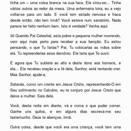
tinha um – uma coisa branca na sua face. Ele virou-se… Tinha
vários outros ao redor da mesa. Uma enfermeira loira, eu a vejo
voltar-se para um lado. E você tem estado nervosa e fraca
desde então, não tem irmã? Você esteve num sanatório. Nada
parece ter feito nenhum bem. Isto é verdade? Venha aqui.
30 Querido Pai Celestial, esta pobre e pequena mulher morrendo,
vem aqui mais perto para receber a sua benção. Eu estou
pensando, o que Tu farias? Pai, Tu colocarias as mãos sobre
ela. Tu repreenderias esse demônio. Ele teria que Te ouvir.
E agora que Tu subiste ao alto e deste dons aos homens, e
ela… Ela recebeu oração e a fé dela, Senhor, está tentando crer.
Mas Senhor, ajude-a.
Satanás, como um crente em Jesus Cristo, representando-O em
Seu sofrimento no Calvário, eu te conjuro por Jesus Cristo que
deixe a mulher. Saia dela.
Você, desta noite em diante, vá e coma o que puder comer.
Ganhe uns quilos, e em alguns dias escreva-me seu
testemunho. Deus te abençoe, irmã.
Outra coisa, desde que você era uma criança, você tem uma