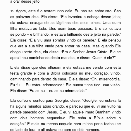
a orar desse jeito.
19 Agora, este é o testemunho dela. Eu não sei sobre isto. São
as palavras dela. Ela disse: “Ela levantou a cabeça desse jeito;
ela estava enxugando as lágrimas dos seus olhos. Uma outra
filha morava ao lado. Eles eram boas pessoas. E o sol estava
se pondo – e brilhando, e estava brilhando deste jeito na parede.”
Ela disse: “Ela viu uma sombra vindo da parede.” E ela pensou
que era a sua filha vindo para entrar na casa. Mas quando Ele
chegou perto dela, ela disse: “Era o Senhor Jesus Cristo. Ele se
aproximou caminhando desta maneira, e disse: ‘Quem é ele?’”
E ela disse que eles olharam e ela estava me vendo com esta
testa grande e com a Bíblia colocada no meu coração, vindo,
caminhando para dentro da casa. E ela disse: “Oh, misericórdia.
Eu fui… Eu estou adormecida.” Ela nunca tinha tido uma visão.
Ela disse: “Eu estou – eu estou adormecida.”
Ela correu e contou para Georgie, disse: “Georgie, eu estava lá
há alguns minutos atrás orando, e pareceu que eu vi um vulto na
parede parecido com Jesus. E eu vi aquele irmão Branham vindo
com dois homens seguindo-o. Ele tinha a Bíblia sobre o
coração.” E mais ou menos naquela hora minha porta fechou-se
do lado de fora, e ali estava eu com os dois homens.