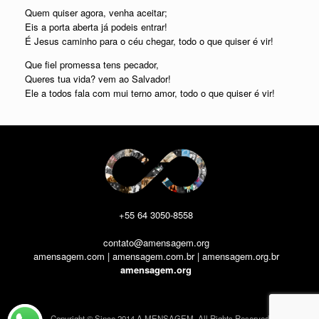
Quem quiser agora, venha aceitar;
Eis a porta aberta já podeis entrar!
É Jesus caminho para o céu chegar, todo o que quiser é vir!
Que fiel promessa tens pecador,
Queres tua vida? vem ao Salvador!
Ele a todos fala com mui terno amor, todo o que quiser é vir!
+55 64 3050-8558
contato@amensagem.org
amensagem.com | amensagem.com.br | amensagem.org.br
amensagem.org
Copyright © Since 2014 A MENSAGEM, All Rights Reserved