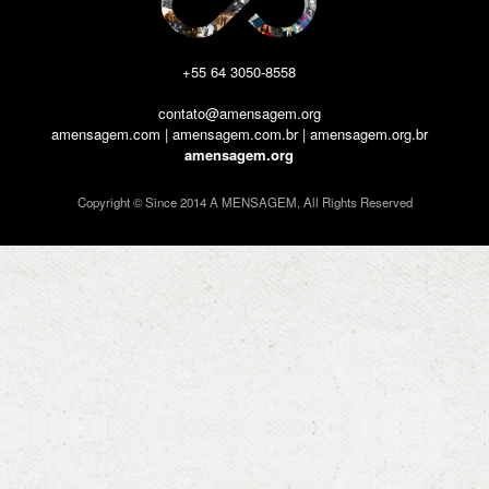
+55 64 3050-8558
contato@amensagem.org
amensagem.com | amensagem.com.br | amensagem.org.br
amensagem.org
Copyright © Since 2014 A MENSAGEM, All Rights Reserved