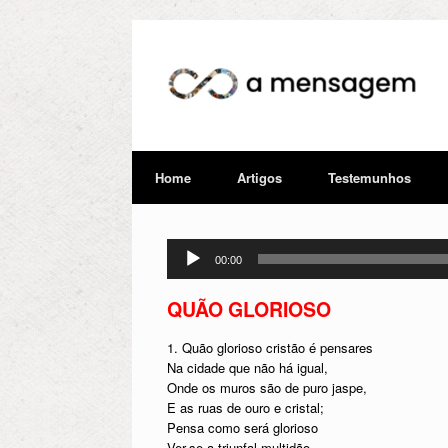
Home
Artigos
Testemunhos
Tocador
00:00
de
áudio
QUÃO GLORIOSO
1. Quão glorioso cristão é pensares
Na cidade que não há igual,
Onde os muros são de puro jaspe,
E as ruas de ouro e cristal;
Pensa como será glorioso
Ver-se a triunfal multidão,