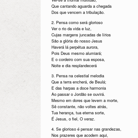
Que cantando aguarda a chegada
Dos que vencem a tribulação.
2. Pensa como será glorioso
Ver o rio da vida e luz,
Cujas margens juncadas de lírios
São a glória do nosso Jesus
Haverá lá perpétua aurora,
Pois Deus mesmo alumiará;
E o cordeiro com sua esposa,
Noite e dia resplandecerá
3. Pensa na celestial melodia
Que a terra encherá, de Beulá;
E das harpas a doce harmonia
Ao passar o Jordão se ouvirá.
Mesmo em dores que levem a morte,
Sê constante, não voltes atrás,
Tua herança, tua eterna sorte,
É Jesus, o fiel, O veraz.
4. Se glorioso é pensar nas grandezas,
Nos prazeres que acodem aqui,