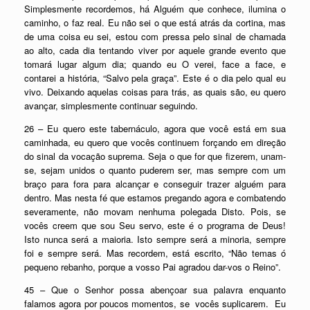
Simplesmente recordemos, há Alguém que conhece, ilumina o
caminho, o faz real. Eu não sei o que está atrás da cortina, mas
de uma coisa eu sei, estou com pressa pelo sinal de chamada
ao alto, cada dia tentando viver por aquele grande evento que
tomará lugar algum dia; quando eu O verei, face a face, e
contarei a história, “Salvo pela graça”. Este é o dia pelo qual eu
vivo. Deixando aquelas coisas para trás, as quais são, eu quero
avançar, simplesmente continuar seguindo.
26 – Eu quero este tabernáculo, agora que você está em sua
caminhada, eu quero que vocês continuem forçando em direção
do sinal da vocação suprema. Seja o que for que fizerem, unam-
se, sejam unidos o quanto puderem ser, mas sempre com um
braço para fora para alcançar e conseguir trazer alguém para
dentro. Mas nesta fé que estamos pregando agora e combatendo
severamente, não movam nenhuma polegada Disto. Pois, se
vocês creem que sou Seu servo, este é o programa de Deus!
Isto nunca será a maioria. Isto sempre será a minoria, sempre
foi e sempre será. Mas recordem, está escrito, “Não temas ó
pequeno rebanho, porque a vosso Pai agradou dar-vos o Reino”.
45 – Que o Senhor possa abençoar sua palavra enquanto
falamos agora por poucos momentos, se vocês suplicarem. Eu