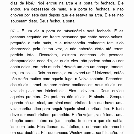
dias de Noé.” Noé entrou na arca e a porta foi fechada. Ele
entrou em dezessete de maio, e a porta foi fechada, e não
choveu por sete dias depois que ele estava na arca. E eles não
souberam disto. Deus fechou a porta.
07 – E um dia a porta da misericórdia será fechada. E as
pessoas seguirão em frente pensando que estão sendo salvas,
pregarão e tudo mais, e a misericórdia realmente tem sido
desprezada pela última vez, e não saberão disto até terem
perdido isto. Recordem, existem centenas de pessoas
desaparecidas cada dia, as quais eles não podem achar ou dar
conta delas, em todo mundo. “Haverá um em um campo, tomarei
um, um no. . . Dois na cama, e eu levarei um.” Universal, então
não serão muitos para aquela fuga, a Noiva raptada. Recordem
dos sinais. Israel sempre esteve confiado em seus sinais, em
vez de palestras intelectuais. Eles deviam… Deus enviou
aqueles profetas. Os profetas dão sinais. E sinais… Sempre
quando há um sinal, um sinal escriturístico, tem que haver uma
voz escriturística para seguir àquele sinal escriturístico. E tudo
deve ser escriturístico, prometido. Então vejam, você toma uma
direção como Lutero na justificação. Isto era o que ele sabia;
isso era tudo. Eles ficaram satisfeitos, e entraram diretamente
em sua doutrina. Eis que chegou Wesley com a santificação, foi