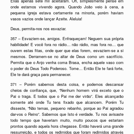
Elias apenas sete mil aceitaram. Oh, simplesmente pense em
onde estamos vivendo agora. Quando João veio à cena, a
pequena igreja estava certamente na minoria, porém haviam
vasos vazios onde lançar Azeite. Aleluia!
Deus, permita-nos nos esvaziar.
357 – Esvaziem-se, amigos. Enfraqueçam! Neguem sua própria
habilidade! E você fora no rádio… não rádio, mas fora no… que
ouvem estas fitas, onde quer que elas forem, esvaziem-se a si
mesmos. Derramem-se no altar de Deus como um sacrifício.
Permita que o Anjo venha coma Brasa, encha aquele vaso com
o poder do Deus Todo Poderoso. Tome… Então Ele te fará forte,
Ele te dará graça para permanecer.
371 – Porém sabemos desta coisa, e podemos descansar
cheios de confiança, que, “Nenhum homem virá exceto que o
Pai o traga. E todos que o Pai me der virão”. Eles alcançarão
somente até onde Tu tens fixado que alcancem. Porém Tu
disseste, “Não temas, pequeno rebanho, porque ao Pai agradou
dar-vos o Reino”. Sabemos que Isto é verdade. Tu nos avisaste
todo tempo que haveriam muito, muito poucos que estariam
prontos quando aquela hora chegasse. Então haverá uma grande
ressurreição, e todos os redimidos que foram redimidos através