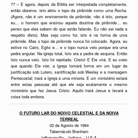
77 – E agora, depois da Bíblia ser interpretada completamente,
então observe, isto abriu o topo da pirâmide como uma Rocha.
(Agora, não é um ensinamento da pirâmide; não é isto, porque
eu… o homem que ensinou aquela doutrina da pirâmide… eu
penso que eles sabem do que estão falando. Eu não sei nada a
respeito disto). Mas seja como for, isto é na forma de uma
pirâmide. Mas o topo da pirâmide nunca foi colocado. Agora, eu
estive no Cairo, Egito e… e o topo nunca veio porque era uma
pedra angular. Na igreja total, Isto era a pedra de esquina. Então
Isto nunca veio. Isto foi rejeitado. Cristo! E Ele virá. E eu creio
que quando Ele vier, a Igreja tomará forma em um lugar da
justificação sob Lutero, santificação sob Wesley e a mensagem
Pentecostal; trará a Igreja a uma minoria. E um ministério estará
entre estas pessoas até que ele seja exatamente o mesmo
ministério que fez Jesus Cristo. Aquilo trará Jesus e levará a
coisa toda embora.
O FUTURO LAR DO NOIVO CELESTIAL E DA NOIVA
TERREAL
02 de Agosto de 1964
Tabernáculo Branham
Jeffersonville – Indiana – U.S.A.