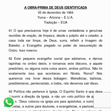
A OBRA-PRIMA DE DEUS IDENTIFICADA
05 de dezembro de 1964
Yuma – Arizona – E.U.A.
Tradução – EUA
91 O que precisamos hoje é de umas verdadeiras e genuínas
reuniões de oração, de limpeza, desde o púlpito até o zelador, a
casa toda ser limpa, de Deus, surra, refletir a Imagem do
Batedor, o Evangelho pregado no poder da ressurreição de
Cristo. Isso mesmo.
92 Este pequeno evangelho social que adotamos, e damos
tapinhas no ombro deste, e tornamos este diácono, e aquele
presbítero, ou alguma outra coisa assim, ambos política. Não foi
exatamente isso que aconteceu em Nicéia, Roma? Nós
queremos nos livrar dessa bobagem. Metodistas, batistas,
presbiterianos, pentecostais, e todos, nós devemos sair disso.
93 Política não pertence à Igreja. O Espírito Santo é que deve
assumir a direção da Igreja, e não um voto político de quem é
quem. “Deus colocou na igreja uns para apóstolos, e outros para
profetas, e outros para doutores, e evangelistas, e pastores,” não