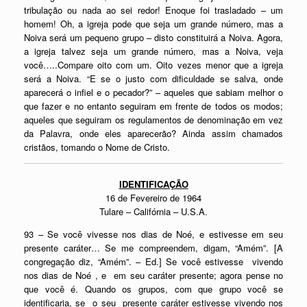
tribulação ou nada ao sei redor! Enoque foi trasladado – um
homem! Oh, a igreja pode que seja um grande número, mas a
Noiva será um pequeno grupo – disto constituirá a Noiva. Agora,
a igreja talvez seja um grande número, mas a Noiva, veja
você…..Compare oito com um. Oito vezes menor que a igreja
será a Noiva. “E se o justo com dificuldade se salva, onde
aparecerá o infiel e o pecador?” – aqueles que sabiam melhor o
que fazer e no entanto seguiram em frente de todos os modos;
aqueles que seguiram os regulamentos de denominação em vez
da Palavra, onde eles aparecerão? Ainda assim chamados
cristãos, tomando o Nome de Cristo.
IDENTIFICAÇÃO
16 de Fevereiro de 1964
Tulare – Califórnia – U.S.A.
93 – Se você vivesse nos dias de Noé, e estivesse em seu
presente caráter… Se me compreendem, digam, “Amém”. [A
congregação diz, “Amém”. – Ed.] Se você estivesse vivendo
nos dias de Noé , e em seu caráter presente; agora pense no
que você é. Quando os grupos, com que grupo você se
identificaria, se o seu presente caráter estivesse vivendo nos