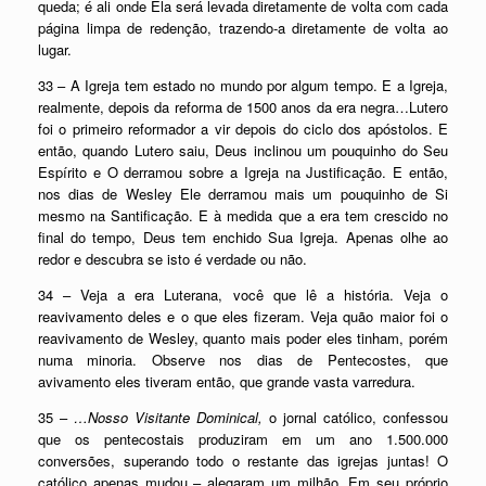
queda; é ali onde Ela será levada diretamente de volta com cada
página limpa de redenção, trazendo-a diretamente de volta ao
lugar.
33 – A Igreja tem estado no mundo por algum tempo. E a Igreja,
realmente, depois da reforma de 1500 anos da era negra…Lutero
foi o primeiro reformador a vir depois do ciclo dos apóstolos. E
então, quando Lutero saiu, Deus inclinou um pouquinho do Seu
Espírito e O derramou sobre a Igreja na Justificação. E então,
nos dias de Wesley Ele derramou mais um pouquinho de Si
mesmo na Santificação. E à medida que a era tem crescido no
final do tempo, Deus tem enchido Sua Igreja. Apenas olhe ao
redor e descubra se isto é verdade ou não.
34 – Veja a era Luterana, você que lê a história. Veja o
reavivamento deles e o que eles fizeram. Veja quão maior foi o
reavivamento de Wesley, quanto mais poder eles tinham, porém
numa minoria. Observe nos dias de Pentecostes, que
avivamento eles tiveram então, que grande vasta varredura.
35 –
…Nosso Visitante Dominical,
o jornal católico, confessou
que os pentecostais produziram em um ano 1.500.000
conversões, superando todo o restante das igrejas juntas! O
católico apenas mudou – alegaram um milhão. Em seu próprio