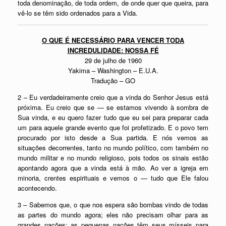
toda denominação, de toda ordem, de onde quer que queira, para
vê-lo se têm sido ordenados para a Vida.
O QUE É NECESSÁRIO PARA VENCER TODA
INCREDULIDADE: NOSSA FÉ
29 de julho de 1960
Yakima – Washington – E.U.A.
Tradução – GO
2 – Eu verdadeiramente creio que a vinda do Senhor Jesus está
próxima. Eu creio que se — se estamos vivendo à sombra de
Sua vinda, e eu quero fazer tudo que eu sei para preparar cada
um para aquele grande evento que foi profetizado. E o povo tem
procurado por isto desde a Sua partida. E nós vemos as
situações decorrentes, tanto no mundo político, com também no
mundo militar e no mundo religioso, pois todos os sinais estão
apontando agora que a vinda está à mão. Ao ver a igreja em
minoria, crentes espirituais e vemos o — tudo que Ele falou
acontecendo.
3 – Sabemos que, o que nos espera são bombas vindo de todas
as partes do mundo agora; eles não precisam olhar para as
grandes nações; as pequenas nações têm seus mísseis para