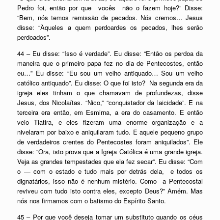
Pedro foi, então por que vocês não o fazem hoje?” Disse:
“Bem, nós temos remissão de pecados. Nós cremos… Jesus
disse: “Àqueles a quem perdoardes os pecados, lhes serão
perdoados”.
44 – Eu disse: “Isso é verdade”. Eu disse: “Então os perdoa da
maneira que o primeiro papa fez no dia de Pentecostes, então
eu…” Eu disse: “Eu sou um velho antiquado… Sou um velho
católico antiquado”. Eu disse: O que foi isto? Na segunda era da
igreja eles tinham o que chamavam de profundezas, disse
Jesus, dos Nicolaítas. “Nico,” “conquistador da laicidade”. E na
terceira era então, em Esmirna, a era do casamento. E então
veio Tiatira, e eles fizeram uma enorme organização e a
nivelaram por baixo e aniquilaram tudo. E aquele pequeno grupo
de verdadeiros crentes do Pentecostes foram aniquilados”. Ele
disse: “Ora, isto prova que a Igreja Católica é uma grande igreja.
Veja as grandes tempestades que ela fez secar”. Eu disse: “Com
o — com o estado e tudo mais por detrás dela, e todos os
dignatários, isso não é nenhum mistério. Como a Pentecostal
reviveu com tudo isto contra eles, excepto Deus?” Amém. Mas
nós nos firmamos com o batismo do Espírito Santo.
45 – Por que você deseja tomar um substituto quando os céus