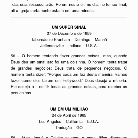
das eras ressuscitarão. Porém neste último dia, no tempo final,
ali a Igreja certamente estaria em uma minoria.
UM SUPER SINAL
27 de Dezembro de 1959
Tabernáculo Branham – Domingo – Manhã
Jeffersonville – Indiana – U.S.A.
56 – O homem tentando fazer grandes coisas, mas, quando
Deus deu um sinal isto foi uma coisinha. O homem tenta tratar
de grandes negócios; Deus trata de pequenos negócios. O
homem tenta dizer: “Porque cada um faz desta maneira, vamos
fazer como eles fazem em Hollywood.” Deus deseja a minoria.
Ele deseja a – omitir todas as grandes coisas, para receber as
pequeninas.
UM EM UM MILHÃO
24 de Abril de 1965
Los Angeles – Califórnia – E.U.A.
Tradução – GO
56 – Mas Josué e Calebe calaram o povo. Eles disseram: