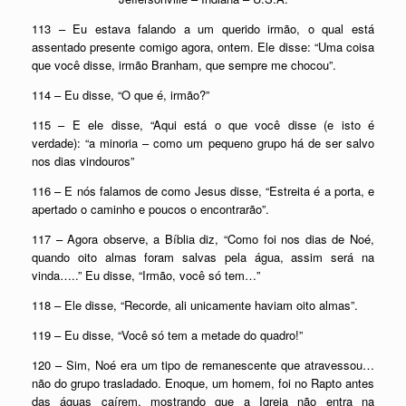
113 – Eu estava falando a um querido irmão, o qual está
assentado presente comigo agora, ontem. Ele disse: “Uma coisa
que você disse, irmão Branham, que sempre me chocou”.
114 – Eu disse, “O que é, irmão?”
115 – E ele disse, “Aqui está o que você disse (e isto é
verdade): “a minoria – como um pequeno grupo há de ser salvo
nos dias vindouros”
116 – E nós falamos de como Jesus disse, “Estreita é a porta, e
apertado o caminho e poucos o encontrarão”.
117 – Agora observe, a Bíblia diz, “Como foi nos dias de Noé,
quando oito almas foram salvas pela água, assim será na
vinda…..” Eu disse, “Irmão, você só tem…”
118 – Ele disse, “Recorde, ali unicamente haviam oito almas”.
119 – Eu disse, “Você só tem a metade do quadro!”
120 – Sim, Noé era um tipo de remanescente que atravessou…
não do grupo trasladado. Enoque, um homem, foi no Rapto antes
das águas caírem, mostrando que a Igreja não entra na