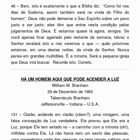
46 – Bem, isto é exatamente o que a Bíblia diz: “Como foi nos
dias de Sodoma, assim também será na vinda do Filho do
homem”. Deus não pode derramar o Seu Espírito sobre um povo
justo e ser justo; eles têm que entrar nesta condição pelos
julgamentos de Deus. E estamos quase lá agora, amigos. Se
você apenas ficar agarrado pelo restante da semana, talvez o
Senhor revelará isto e nós veremos o que — quão próximos
estamos, em uma destas noites, da vinda do Senhor. Nunca
pense em grandes multidões. É a minoria. Será a pequena igreja
que Deus virá buscar. Recorde isto. Correto.
HÁ UM HOMEM AQUI QUE PODE ACENDER A LUZ
William M. Branham
29 de Dezembro de 1963
Tabernáculo Branham
Jeffersonville – Indiana – U.S.A.
131 – Clarão, andando em clarão (vêem?), uma miragem, uma
falsa concepção da Luz verdadeira. Ele provou que Ele era a
Luz, porque Ele tem estado no – a caminho com a minoria (oh!),
milhões contra Ele. Lá não havia nem um sexto das pessoas,
uma nonagésima parte das pessoas na terra jamais sabiam que