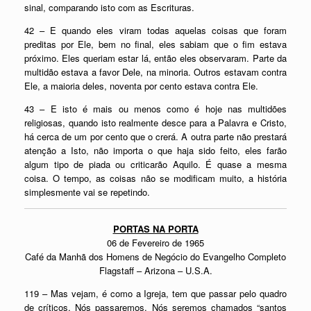
sinal, comparando isto com as Escrituras.
42 – E quando eles viram todas aquelas coisas que foram
preditas por Ele, bem no final, eles sabiam que o fim estava
próximo. Eles queriam estar lá, então eles observaram. Parte da
multidão estava a favor Dele, na minoria. Outros estavam contra
Ele, a maioria deles, noventa por cento estava contra Ele.
43 – E isto é mais ou menos como é hoje nas multidões
religiosas, quando isto realmente desce para a Palavra e Cristo,
há cerca de um por cento que o crerá. A outra parte não prestará
atenção a Isto, não importa o que haja sido feito, eles farão
algum tipo de piada ou criticarão Aquilo. É quase a mesma
coisa. O tempo, as coisas não se modificam muito, a história
simplesmente vai se repetindo.
PORTAS NA PORTA
06 de Fevereiro de 1965
Café da Manhã dos Homens de Negócio do Evangelho Completo
Flagstaff – Arizona – U.S.A.
119 – Mas vejam, é como a Igreja, tem que passar pelo quadro
de críticos. Nós passaremos. Nós seremos chamados “santos