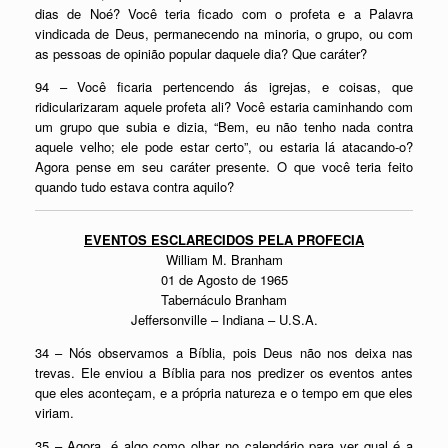
dias de Noé? Você teria ficado com o profeta e a Palavra
vindicada de Deus, permanecendo na minoria, o grupo, ou com
as pessoas de opinião popular daquele dia? Que caráter?
94 – Você ficaria pertencendo ás igrejas, e coisas, que
ridicularizaram aquele profeta ali? Você estaria caminhando com
um grupo que subia e dizia, “Bem, eu não tenho nada contra
aquele velho; ele pode estar certo”, ou estaria lá atacando-o?
Agora pense em seu caráter presente. O que você teria feito
quando tudo estava contra aquilo?
EVENTOS ESCLARECIDOS PELA PROFECIA
William M. Branham
01 de Agosto de 1965
Tabernáculo Branham
Jeffersonville – Indiana – U.S.A.
34 – Nós observamos a Bíblia, pois Deus não nos deixa nas
trevas. Ele enviou a Bíblia para nos predizer os eventos antes
que eles aconteçam, e a própria natureza e o tempo em que eles
viriam.
35 – Agora, é algo como olhar no calendário para ver qual é a