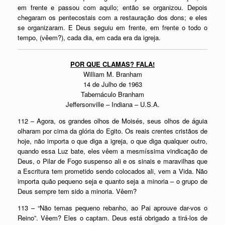
em frente e passou com aquilo; então se organizou. Depois
chegaram os pentecostais com a restauração dos dons; e eles
se organizaram. E Deus seguiu em frente, em frente o todo o
tempo, (vêem?), cada dia, em cada era da igreja.
POR QUE CLAMAS? FALA!
William M. Branham
14 de Julho de 1963
Tabernáculo Branham
Jeffersonville – Indiana – U.S.A.
112 – Agora, os grandes olhos de Moisés, seus olhos de águia
olharam por cima da glória do Egito. Os reais crentes cristãos de
hoje, não importa o que diga a igreja, o que diga qualquer outro,
quando essa Luz bate, eles vêem a mesmíssima vindicação de
Deus, o Pilar de Fogo suspenso ali e os sinais e maravilhas que
a Escritura tem prometido sendo colocados ali, vem a Vida. Não
importa quão pequeno seja e quanto seja a minoria – o grupo de
Deus sempre tem sido a minoria. Vêem?
113 – “Não temas pequeno rebanho, ao Pai aprouve dar-vos o
Reino”. Vêem? Eles o captam. Deus está obrigado a tirá-los de