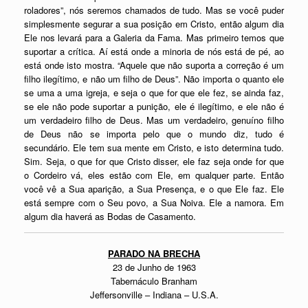
roladores”, nós seremos chamados de tudo. Mas se você puder
simplesmente segurar a sua posição em Cristo, então algum dia
Ele nos levará para a Galeria da Fama. Mas primeiro temos que
suportar a crítica. Aí está onde a minoria de nós está de pé, ao
está onde isto mostra. “Aquele que não suporta a correção é um
filho ilegítimo, e não um filho de Deus”. Não importa o quanto ele
se uma a uma igreja, e seja o que for que ele fez, se ainda faz,
se ele não pode suportar a punição, ele é ilegítimo, e ele não é
um verdadeiro filho de Deus. Mas um verdadeiro, genuíno filho
de Deus não se importa pelo que o mundo diz, tudo é
secundário. Ele tem sua mente em Cristo, e isto determina tudo.
Sim. Seja, o que for que Cristo disser, ele faz seja onde for que
o Cordeiro vá, eles estão com Ele, em qualquer parte. Então
você vê a Sua aparição, a Sua Presença, e o que Ele faz. Ele
está sempre com o Seu povo, a Sua Noiva. Ele a namora. Em
algum dia haverá as Bodas de Casamento.
PARADO NA BRECHA
23 de Junho de 1963
Tabernáculo Branham
Jeffersonville – Indiana – U.S.A.