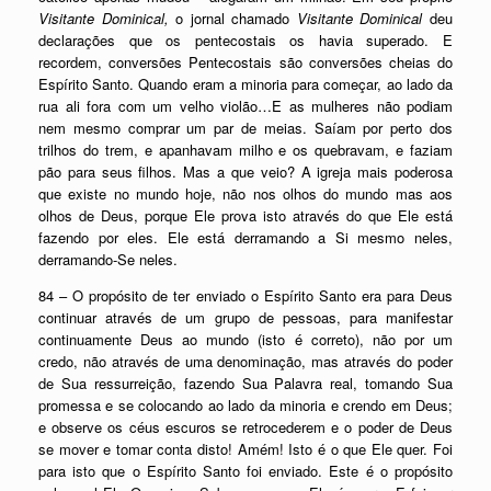
Visitante Dominical,
o jornal chamado
Visitante Dominical
deu
declarações que os pentecostais os havia superado. E
recordem, conversões Pentecostais são conversões cheias do
Espírito Santo. Quando eram a minoria para começar, ao lado da
rua ali fora com um velho violão…E as mulheres não podiam
nem mesmo comprar um par de meias. Saíam por perto dos
trilhos do trem, e apanhavam milho e os quebravam, e faziam
pão para seus filhos. Mas a que veio? A igreja mais poderosa
que existe no mundo hoje, não nos olhos do mundo mas aos
olhos de Deus, porque Ele prova isto através do que Ele está
fazendo por eles. Ele está derramando a Si mesmo neles,
derramando-Se neles.
84 – O propósito de ter enviado o Espírito Santo era para Deus
continuar através de um grupo de pessoas, para manifestar
continuamente Deus ao mundo (isto é correto), não por um
credo, não através de uma denominação, mas através do poder
de Sua ressurreição, fazendo Sua Palavra real, tomando Sua
promessa e se colocando ao lado da minoria e crendo em Deus;
e observe os céus escuros se retrocederem e o poder de Deus
se mover e tomar conta disto! Amém! Isto é o que Ele quer. Foi
para isto que o Espírito Santo foi enviado. Este é o propósito