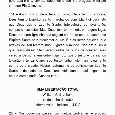
pelo qual Ele O enviou. Sabemos o que Ele é agora. E foi por
isto que Ele O enviou.
101 – Assim como Deus teve um povo, Deus tem uma Igreja,
Deus tem o Espírito Santo marchando com Ela. Foi para isto
que Deus deu o Espírito Santo. Intelectuais se levantarão,
sempre o tem feito. Mas Deus tem um minoria em algum lugar.
Deus tem uma Igrejinha que seguirá em frente com o batismo do
Espírito Santo para proclamar a Luz. E eles serão aqueles, que
através de seu testemunho, julgarão o mundo. Não diz a Bíblia
que Jesus disse: “Bem aventurados os puros de coração, eles
verão a Deus,” e em outro lugar diz que o justo – os santos
julgarão a terra? Claro, seu testemunho hoje trará julgamento
contra esta cidade. Nosso testemunho do batismo do Espírito
Santo e do poder de Deus, uma vida santa, trará julgamento
contra esta cidade. Quando isto…
UMA LIBERTAÇÃO TOTAL
William M. Branham
12 de Julho de 1959
Jeffersonville – Indiana – U.S.A.
25 – Nós podemos passar por muitos problemas e provas.