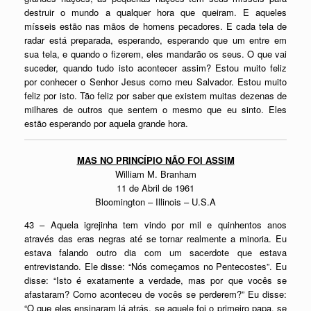
destruir o mundo a qualquer hora que queiram. E aqueles
mísseis estão nas mãos de homens pecadores. E cada tela de
radar está preparada, esperando, esperando que um entre em
sua tela, e quando o fizerem, eles mandarão os seus. O que vai
suceder, quando tudo isto acontecer assim? Estou muito feliz
por conhecer o Senhor Jesus como meu Salvador. Estou muito
feliz por isto. Tão feliz por saber que existem muitas dezenas de
milhares de outros que sentem o mesmo que eu sinto. Eles
estão esperando por aquela grande hora.
MAS NO PRINCÍPIO NÃO FOI ASSIM
William M. Branham
11 de Abril de 1961
Bloomington – Illinois – U.S.A
43 – Aquela igrejinha tem vindo por mil e quinhentos anos
através das eras negras até se tornar realmente a minoria. Eu
estava falando outro dia com um sacerdote que estava
entrevistando. Ele disse: “Nós começamos no Pentecostes”. Eu
disse: “Isto é exatamente a verdade, mas por que vocês se
afastaram? Como aconteceu de vocês se perderem?” Eu disse:
“O que eles ensinaram lá atrás, se aquele foi o primeiro papa, se