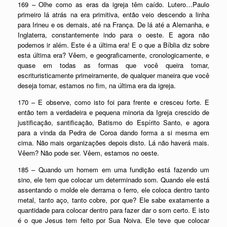
169 – Olhe como as eras da igreja têm caído. Lutero…Paulo
primeiro lá atrás na era primitiva, então veio descendo a linha
para Irineu e os demais, até na França. De lá até a Alemanha, e
Inglaterra, constantemente indo para o oeste. E agora não
podemos ir além. Este é a última era! E o que a Bíblia diz sobre
esta última era? Vêem, e geograficamente, cronologicamente, e
quase em todas as formas que você queira tomar,
escrituristicamente primeiramente, de qualquer maneira que você
deseja tomar, estamos no fim, na última era da igreja.
170 – E observe, como isto foi para frente e cresceu forte. E
então tem a verdadeira e pequena minoria da Igreja crescido de
justificação, santificação, Batismo do Espírito Santo, e agora
para a vinda da Pedra de Coroa dando forma a si mesma em
cima. Não mais organizações depois disto. Lá não haverá mais.
Vêem? Não pode ser. Vêem, estamos no oeste.
185 – Quando um homem em uma fundição está fazendo um
sino, ele tem que colocar um determinado som. Quando ele está
assentando o molde ele derrama o ferro, ele coloca dentro tanto
metal, tanto aço, tanto cobre, por que? Ele sabe exatamente a
quantidade para colocar dentro para fazer dar o som certo. E isto
é o que Jesus tem feito por Sua Noiva. Ele teve que colocar