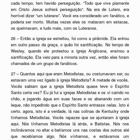
cada tempo, tem havido perseguição. “Todo que vive piamente
em Cristo Jesus sofrerá perseguição”. Na era de Lutero, era
horrível dizer “um luterano”. Você era considerado um fanático, e
poderia ser morto. Muitas vezes eles os matavam em estacas,
os queimavam, e tudo mais, com os Luteranos.
26 – Então a igreja se estreitou, foi como a pirâmide. Ela entrou
em outro passo da graça, o quão foi santificação. No tempo de
Wesley, quando ele protestou a igreja Anglicana, ensinou a
santificação. Ela veio para a minoria outra vez, então eles foram
chamados de um grupo de fanáticos.
27 – Quantos aqui que eram Metodistas, ou costumavam ser, ou
estavam uma vez ligado à igreja Metodista? A metade de vocês.
Vocês sabiam que a igreja Metodista quase teve o Espírito
Santo certa vez? Eu já fui a igrejas Metodistas e os vi caindo no
chão, e jogando água em suas faces e os abanando com um
leque, não impedindo que o Espírito Santo entrasse nelas. Isto é
certo. agora, isto é a verdade, lá nas colinas de Kentucky onde
tínhamos Metodistas. Vocês rapazes que se ajuntaram à igreja
aqui. Nós tínhamos Metodistas lá atrás, e Batistas. Nós nos
inclinávamos no altar e batíamos uns nas costas dos outros até
que recebíamos algo. Nós vínhamos, e estávamos um