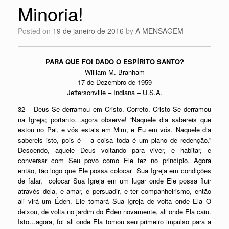
Minoria!
Posted on
19 de janeiro de 2016
by
A MENSAGEM
PARA QUE FOI DADO O ESPÍRITO SANTO?
William M. Branham
17 de Dezembro de 1959
Jeffersonville – Indiana – U.S.A.
32 – Deus Se derramou em Cristo. Correto. Cristo Se derramou
na Igreja; portanto…agora observe! “Naquele dia sabereis que
estou no Pai, e vós estais em Mim, e Eu em vós. Naquele dia
sabereis isto, pois é – a coisa toda é um plano de redenção.”
Descendo, aquele Deus voltando para viver, e habitar, e
conversar com Seu povo como Ele fez no princípio. Agora
então, tão logo que Ele possa colocar Sua Igreja em condições
de falar, colocar Sua Igreja em um lugar onde Ele possa fluir
através dela, e amar, e persuadir, e ter companheirismo, então
ali virá um Éden. Ele tomará Sua Igreja de volta onde Ela O
deixou, de volta no jardim do Éden novamente, ali onde Ela caiu.
Isto…agora, foi ali onde Ela tomou seu primeiro impulso para a