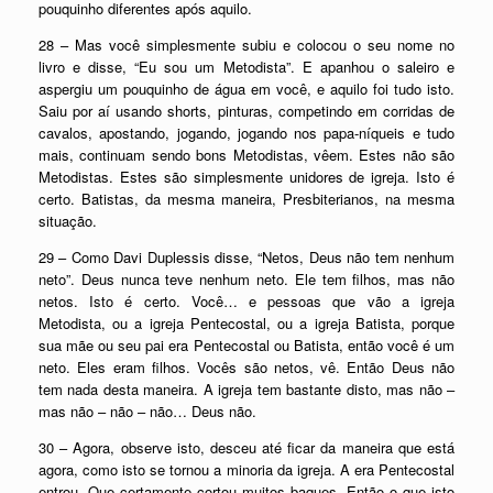
pouquinho diferentes após aquilo.
28 – Mas você simplesmente subiu e colocou o seu nome no
livro e disse, “Eu sou um Metodista”. E apanhou o saleiro e
aspergiu um pouquinho de água em você, e aquilo foi tudo isto.
Saiu por aí usando shorts, pinturas, competindo em corridas de
cavalos, apostando, jogando, jogando nos papa-níqueis e tudo
mais, continuam sendo bons Metodistas, vêem. Estes não são
Metodistas. Estes são simplesmente unidores de igreja. Isto é
certo. Batistas, da mesma maneira, Presbiterianos, na mesma
situação.
29 – Como Davi Duplessis disse, “Netos, Deus não tem nenhum
neto”. Deus nunca teve nenhum neto. Ele tem filhos, mas não
netos. Isto é certo. Você… e pessoas que vão a igreja
Metodista, ou a igreja Pentecostal, ou a igreja Batista, porque
sua mãe ou seu pai era Pentecostal ou Batista, então você é um
neto. Eles eram filhos. Vocês são netos, vê. Então Deus não
tem nada desta maneira. A igreja tem bastante disto, mas não –
mas não – não – não… Deus não.
30 – Agora, observe isto, desceu até ficar da maneira que está
agora, como isto se tornou a minoria da igreja. A era Pentecostal
entrou. Que certamente cortou muitos baques. Então o que isto