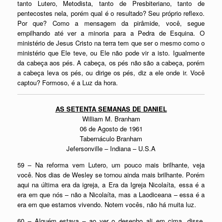
tanto Lutero, Metodista, tanto de Presbiteriano, tanto de
pentecostes nela, porém qual é o resultado? Seu próprio reflexo.
Por que? Como a mensagem da pirâmide, você, segue
empilhando até ver a minoria para a Pedra de Esquina. O
ministério de Jesus Cristo na terra tem que ser o mesmo como o
ministério que Ele teve, ou Ele não pode vir a isto. Igualmente
da cabeça aos pés. A cabeça, os pés não são a cabeça, porém
a cabeça leva os pés, ou dirige os pés, diz a ele onde ir. Você
captou? Formoso, é a Luz da hora.
AS SETENTA SEMANAS DE DANIEL
William M. Branham
06 de Agosto de 1961
Tabernáculo Branham
Jefersonville – Indiana – U.S.A
59 – Na reforma vem Lutero, um pouco mais brilhante, veja
você. Nos dias de Wesley se tornou ainda mais brilhante. Porém
aqui na última era da igreja, a Era da Igreja Nicolaíta, essa é a
era em que nós – não a Nicolaíta, mas a Laodiceana – essa é a
era em que estamos vivendo. Notem vocês, não há muita luz.
60 – Alguém estava – ao ver o desenho ali em cima, disse,