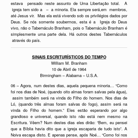
estava pensado neste assunto de Uma Libertação total. A
igreja tem sido a – a minoria. Ela sempre será,em membros,
até Jesus vir. Mas ela está vivendo sob os privilégios dados por
Deus. Se nós somente soubermos, esta é a Igreja do Deus
vivo, não o Tabernáculo Branham, pois o Tabernáculo Branham é
simplesmente uma parte dela. Há outros destes Tabernáculos
através do país.
SINAIS ESCRITURÍSTICOS DO TEMPO
William M. Branham
10 de Abril de 1964
Birmingham – Alabama – U.S.A.
06 – Agora, num destes dias, aquela pequena minoria… “Como
foi nos dias de Noé, (quando oito almas foram salvas pela água),
assim também será na vinda do Filho do homem. Nos dias de
Ló, (quando três almas foram salvas do fogo), assim será na
vinda do Filho do homem.” Eles estão esperando por algo
grandioso e universal, quando isto não está nem mesmo na
Escritura. Vêem? Num destes dias eles dirão: “Bem, eu pensei
que a Bíblia havia dito que a igreja escaparia de tudo isto”. A
Noiva escapa disto. E apenas pense, após Noé… “Como foi nos