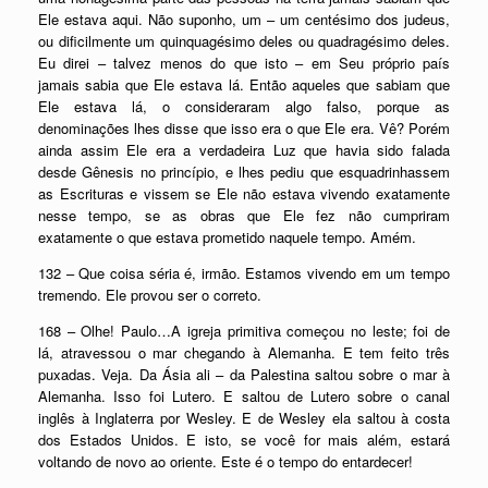
Ele estava aqui. Não suponho, um – um centésimo dos judeus,
ou dificilmente um quinquagésimo deles ou quadragésimo deles.
Eu direi – talvez menos do que isto – em Seu próprio país
jamais sabia que Ele estava lá. Então aqueles que sabiam que
Ele estava lá, o consideraram algo falso, porque as
denominações lhes disse que isso era o que Ele era. Vê? Porém
ainda assim Ele era a verdadeira Luz que havia sido falada
desde Gênesis no princípio, e lhes pediu que esquadrinhassem
as Escrituras e vissem se Ele não estava vivendo exatamente
nesse tempo, se as obras que Ele fez não cumpriram
exatamente o que estava prometido naquele tempo. Amém.
132 – Que coisa séria é, irmão. Estamos vivendo em um tempo
tremendo. Ele provou ser o correto.
168 – Olhe! Paulo…A igreja primitiva começou no leste; foi de
lá, atravessou o mar chegando à Alemanha. E tem feito três
puxadas. Veja. Da Ásia ali – da Palestina saltou sobre o mar à
Alemanha. Isso foi Lutero. E saltou de Lutero sobre o canal
inglês à Inglaterra por Wesley. E de Wesley ela saltou à costa
dos Estados Unidos. E isto, se você for mais além, estará
voltando de novo ao oriente. Este é o tempo do entardecer!