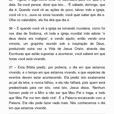
data. Se você pensar, dizer que isto… “É sábado, domingo, que
dia é. Quando você vê as ações do povo, talvez indo a igreja,
você vê o o…ouve os sinos tocando, você quer saber que dia e.
Olhe no calendário, ele lhe dirá que dia é.
36 – E quando você vê a igreja se tornando mundana, como foi
nos dias de Sodoma, vê toda a igreja mundial indo adorar “o
deus desta era maligna”, e vendo aquilo; então vendo uma
minoria, um grupinho reunido sob a inspiração de Deus,
produzindo outra vez a Vida de Jesus Cristo, através das
Escrituras que estão supostas a acontecer, você saberá em que
horas você está vivendo.
37 – Esta Bíblia prediz, por profecia, o dia em que estamos
vivendo, e o tempo em que estamos vivendo, e que espécies de
eventos devem estar acontecendo. Ela prediz isto exatamente
ao pé da letra, e nunca falhou, e ela não falhará, pois quem está
predestinado para ver isto, verá isto. Jesus disse, “Nenhum
homem pode vir a Mim a não ser que Meu Pai o traga, e todo
que Meu Pai me tem dado virá”. É a Palavra encaixando com a
Palavra. Ela não pode fazer nada mais. Nós conhecemos o dia
em que estamos vivendo.