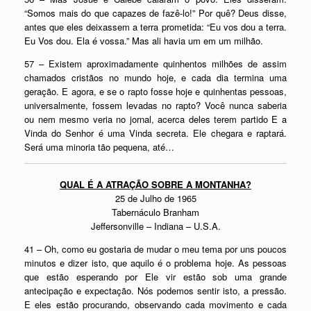
“Somos mais do que capazes de fazê-lo!” Por quê? Deus disse,
antes que eles deixassem a terra prometida: “Eu vos dou a terra.
Eu Vos dou. Ela é vossa.” Mas ali havia um em um milhão.
57 – Existem aproximadamente quinhentos milhões de assim
chamados cristãos no mundo hoje, e cada dia termina uma
geração. E agora, e se o rapto fosse hoje e quinhentas pessoas,
universalmente, fossem levadas no rapto? Você nunca saberia
ou nem mesmo veria no jornal, acerca deles terem partido E a
Vinda do Senhor é uma Vinda secreta. Ele chegara e raptará.
Será uma minoria tão pequena, até…
QUAL É A ATRAÇÃO SOBRE A MONTANHA?
25 de Julho de 1965
Tabernáculo Branham
Jeffersonville – Indiana – U.S.A.
41 – Oh, como eu gostaria de mudar o meu tema por uns poucos
minutos e dizer isto, que aquilo é o problema hoje. As pessoas
que estão esperando por Ele vir estão sob uma grande
antecipação e expectação. Nós podemos sentir isto, a pressão.
E eles estão procurando, observando cada movimento e cada