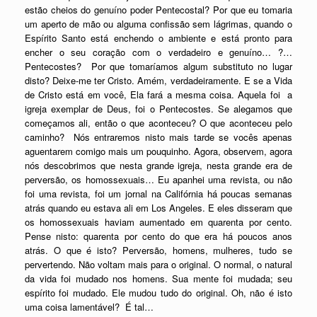
estão cheios do genuíno poder Pentecostal? Por que eu tomaria
um aperto de mão ou alguma confissão sem lágrimas, quando o
Espírito Santo está enchendo o ambiente e está pronto para
encher o seu coração com o verdadeiro e genuíno… ?…
Pentecostes? Por que tomaríamos algum substituto no lugar
disto? Deixe-me ter Cristo. Amém, verdadeiramente. E se a Vida
de Cristo está em você, Ela fará a mesma coisa. Aquela foi a
igreja exemplar de Deus, foi o Pentecostes. Se alegamos que
começamos ali, então o que aconteceu? O que aconteceu pelo
caminho? Nós entraremos nisto mais tarde se vocês apenas
aguentarem comigo mais um pouquinho. Agora, observem, agora
nós descobrimos que nesta grande igreja, nesta grande era de
perversão, os homossexuais… Eu apanhei uma revista, ou não
foi uma revista, foi um jornal na Califórnia há poucas semanas
atrás quando eu estava ali em Los Angeles. E eles disseram que
os homossexuais haviam aumentado em quarenta por cento.
Pense nisto: quarenta por cento do que era há poucos anos
atrás. O que é isto? Perversão, homens, mulheres, tudo se
pervertendo. Não voltam mais para o original. O normal, o natural
da vida foi mudado nos homens. Sua mente foi mudada; seu
espírito foi mudado. Ele mudou tudo do original. Oh, não é isto
uma coisa lamentável? É tal…