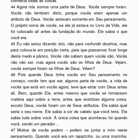
conhecia todas as coisas.
44 Agora nós somos uma parte de Deus. Vocês sempre foram.
Vocês não lembram disto, porque vocês eram apenas um
atributo de Deus. Vocês estavam somente em Seu pensamento.
O próprio nome de vocês, se ele já estava no Livro da Vida, ele
foi colocado ali antes da fundação do mundo. Ele sabia o que
você era.
45 Eu não estou dizendo isto, não para confundir doutrina, mas
para coloca-la em posição certa, para que possamos ficar longe
deste medo e pânico. Vocês não sabem quem vocês são. Vocês
não vão ser, mas agora vocês são os filhos de Deus. Vejam,
vocês sempre foram os filhos de Deus. Vêem?
46 Pois quando Deus tinha vocês em Seu pensamento no
começo, vocês tem que ser, alguma parte de vocês, a vida de
vocês que está em vocês agora, teve que estar com Deus antes
ali. Bem, quando Ele, antes mesmo que vocês se tornassem
matéria aqui sobre a terra, antes que existisse alguma coisa,
exceto Deus, vocês foram um de Seus atributos. Ele sabia qual
seria o seu nome. Ele sabia a cor de cabelo que você teria. Ele
sabia tudo sobre você. A única coisa que aconteceu foi quando
você, sendo um pecador…
47 Muitos de vocês podem – podem se juntar a mim neste
pensamento. Quando você era um rapazinho, ou uma mocinha,