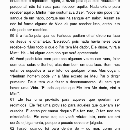
então eles o rejeitarem, agora, a razão pela qual eles refutaram é
porque ali não há nada para receber aquilo. Nada existe para
receber aquilo. Minha mãe costumava dizer, “Você não pode tirar
sangue de um nabo, porque não há sangue em nabo”. Assim se
não há forma alguma de Vida ali para receber Isto, então Isto
não pode ser recebido.
59 É a razão pela qual os Fariseus podiam olhar direto na face
de Jesus, e chama-Lo, “Belzebu”, pois nada havia neles para
recebe-lo “Mas todo o que o Pai tem Me dado”, Ele disse, “virá a
Mim”. Há – há algum caminho que será apresentado.
60 Você pode falar com pessoas algumas vezes nas ruas, falar
com elas sobre o Senhor, elas riem bem em sua face. Bem, nós
estamos supostos a fazer isto, de qualquer forma. Mas ouçam,
“Nenhum homem pode vir a Mim exceto se Meu Pai o dirigir
primeiro”. Deus tem que fazer o direcionamento. Ali tem que
haver uma Vida. “E todo aquele que Ele tem Me dado, virá a
Mim”.
61 Ele fez uma provisão para aqueles que queriam ser
redimidos. Ele fez uma provisão para aqueles que queriam ser
curados. E então por causa daquilo Ele fez isto, O fez rico em
misericórdia. Ele deve ser, se você refutar Isto, nada restará
senão o julgamento, porque o pecado deve ser julgado.
62 Faraó, quando foi para dentro do – do mar, como um