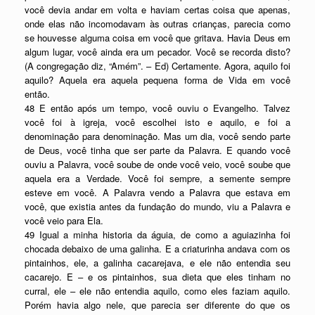
você devia andar em volta e haviam certas coisa que apenas,
onde elas não incomodavam às outras crianças, parecia como
se houvesse alguma coisa em você que gritava. Havia Deus em
algum lugar, você ainda era um pecador. Você se recorda disto?
(A congregação diz, “Amém”. – Ed) Certamente. Agora, aquilo foi
aquilo? Aquela era aquela pequena forma de Vida em você
então.
48 E então após um tempo, você ouviu o Evangelho. Talvez
você foi à igreja, você escolhei isto e aquilo, e foi a
denominação para denominação. Mas um dia, você sendo parte
de Deus, você tinha que ser parte da Palavra. E quando você
ouviu a Palavra, você soube de onde você veio, você soube que
aquela era a Verdade. Você foi sempre, a semente sempre
esteve em você. A Palavra vendo a Palavra que estava em
você, que existia antes da fundação do mundo, viu a Palavra e
você veio para Ela.
49 Igual a minha historia da águia, de como a aguiazinha foi
chocada debaixo de uma galinha. E a criaturinha andava com os
pintainhos, ele, a galinha cacarejava, e ele não entendia seu
cacarejo. E – e os pintainhos, sua dieta que eles tinham no
curral, ele – ele não entendia aquilo, como eles faziam aquilo.
Porém havia algo nele, que parecia ser diferente do que os