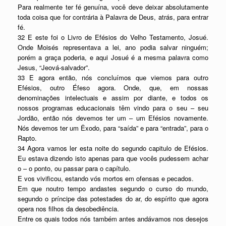
Para realmente ter fé genuína, você deve deixar absolutamente
toda coisa que for contrária à Palavra de Deus, atrás, para entrar
fé.
32 E este foi o Livro de Efésios do Velho Testamento, Josué.
Onde Moisés representava a lei, ano podia salvar ninguém;
porém a graça poderia, e aqui Josué é a mesma palavra como
Jesus, “Jeová-salvador”.
33 E agora então, nós concluímos que viemos para outro
Efésios, outro Éfeso agora. Onde, que, em nossas
denominações intelectuais e assim por diante, e todos os
nossos programas educacionais têm vindo para o seu – seu
Jordão, então nós devemos ter um – um Efésios novamente.
Nós devemos ter um Êxodo, para “saída” e para “entrada”, para o
Rapto.
34 Agora vamos ler esta noite do segundo capitulo de Efésios.
Eu estava dizendo isto apenas para que vocês pudessem achar
o – o ponto, ou passar para o capítulo.
E vos vivificou, estando vós mortos em ofensas e pecados.
Em que noutro tempo andastes segundo o curso do mundo,
segundo o príncipe das potestades do ar, do espírito que agora
opera nos filhos da desobediência.
Entre os quais todos nós também antes andávamos nos desejos