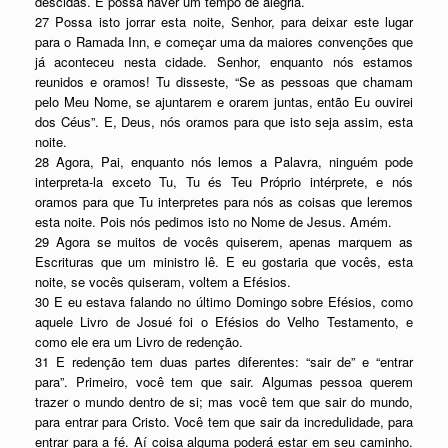
descidas. E possa haver um tempo de alegria.
27 Possa isto jorrar esta noite, Senhor, para deixar este lugar
para o Ramada Inn, e começar uma da maiores convenções que
já aconteceu nesta cidade. Senhor, enquanto nós estamos
reunidos e oramos! Tu disseste, “Se as pessoas que chamam
pelo Meu Nome, se ajuntarem e orarem juntas, então Eu ouvirei
dos Céus”. E, Deus, nós oramos para que isto seja assim, esta
noite.
28 Agora, Pai, enquanto nós lemos a Palavra, ninguém pode
interpreta-la exceto Tu, Tu és Teu Próprio intérprete, e nós
oramos para que Tu interpretes para nós as coisas que leremos
esta noite. Pois nós pedimos isto no Nome de Jesus. Amém.
29 Agora se muitos de vocês quiserem, apenas marquem as
Escrituras que um ministro lê. E eu gostaria que vocês, esta
noite, se vocês quiseram, voltem a Efésios.
30 E eu estava falando no último Domingo sobre Efésios, como
aquele Livro de Josué foi o Efésios do Velho Testamento, e
como ele era um Livro de redenção.
31 E redenção tem duas partes diferentes: “sair de” e “entrar
para”. Primeiro, você tem que sair. Algumas pessoa querem
trazer o mundo dentro de si; mas você tem que sair do mundo,
para entrar para Cristo. Você tem que sair da incredulidade, para
entrar para a fé. Aí coisa alguma poderá estar em seu caminho.