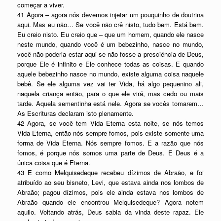
começar a viver.
41 Agora – agora nós devemos injetar um pouquinho de doutrina
aqui. Mas eu não… Se você não crê nisto, tudo bem. Está bem.
Eu creio nisto. Eu creio que – que um homem, quando ele nasce
neste mundo, quando você é um bebezinho, nasce no mundo,
você não poderia estar aqui se não fosse a presciência de Deus,
porque Ele é infinito e Ele conhece todas as coisas. E quando
aquele bebezinho nasce no mundo, existe alguma coisa naquele
bebê. Se ele alguma vez vai ter Vida, há algo pequenino ali,
naquela criança então, para o que ele virá, mas cedo ou mais
tarde. Aquela sementinha está nele. Agora se vocês tomarem…
As Escrituras declaram isto plenamente.
42 Agora, se você tem Vida Eterna esta noite, se nós temos
Vida Eterna, então nós sempre fomos, pois existe somente uma
forma de Vida Eterna. Nós sempre fomos. E a razão que nós
fomos, é porque nós somos uma parte de Deus. E Deus é a
única coisa que é Eterna.
43 E como Melquisedeque recebeu dízimos de Abraão, e foi
atribuído ao seu bisneto, Levi, que estava ainda nos lombos de
Abraão; pagou dízimos, pois ele ainda estava nos lombos de
Abraão quando ele encontrou Melquisedeque? Agora notem
aquilo. Voltando atrás, Deus sabia da vinda deste rapaz. Ele