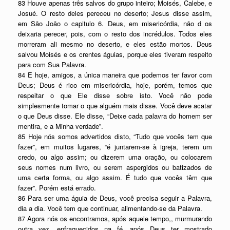
83 Houve apenas três salvos do grupo inteiro; Moisés, Calebe, e
Josué. O resto deles pereceu no deserto; Jesus disse assim,
em São João o capitulo 6. Deus, em misericórdia, não d os
deixaria perecer, pois, com o resto dos incrédulos. Todos eles
morreram ali mesmo no deserto, e eles estão mortos. Deus
salvou Moisés e os crentes águias, porque eles tiveram respeito
para com Sua Palavra.
84 E hoje, amigos, a única maneira que podemos ter favor com
Deus; Deus é rico em misericórdia, hoje, porém, temos que
respeitar o que Ele disse sobre isto. Você não pode
simplesmente tomar o que alguém mais disse. Você deve acatar
o que Deus disse. Ele disse, “Deixe cada palavra do homem ser
mentira, e a Minha verdade”.
85 Hoje nós somos advertidos disto, “Tudo que vocês tem que
fazer”, em muitos lugares, “é juntarem-se à igreja, terem um
credo, ou algo assim; ou dizerem uma oração, ou colocarem
seus nomes num livro, ou serem aspergidos ou batizados de
uma certa forma, ou algo assim. É tudo que vocês têm que
fazer”. Porém está errado.
86 Para ser uma águia de Deus, você precisa seguir a Palavra,
dia a dia. Você tem que continuar, alimentando-se da Palavra.
87 Agora nós os encontramos, após aquele tempo,, murmurando
outra vez, enfraquecidos na fé, após Deus ter mostrado