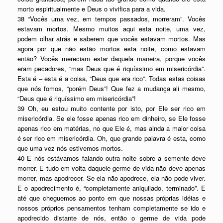
morto espiritualmente e Deus o vivifica para a vida.
38 “Vocês uma vez, em tempos passados, morreram”. Vocês
estavam mortos. Mesmo muitos aqui esta noite, uma vez,
podem olhar atrás e saberem que vocês estavam mortos. Mas
agora por que não estão mortos esta noite, como estavam
então? Vocês mereciam estar daquela maneira, porque vocês
eram pecadores, “mas Deus que é riquíssimo em misericórdia”.
Esta é – esta é a coisa, “Deus que era rico”. Todas estas coisas
que nós fomos, “porém Deus”! Que fez a mudança ali mesmo,
“Deus que é riquíssimo em misericórdia”!
39 Oh, eu estou muito contente por isto, por Ele ser rico em
misericórdia. Se ele fosse apenas rico em dinheiro, se Ele fosse
apenas rico em matérias, no que Ele é, mas ainda a maior coisa
é ser rico em misericórdia. Oh, que grande palavra é esta, como
que uma vez nós estivemos mortos.
40 E nós estávamos falando outra noite sobre a semente deve
morrer. E tudo em volta daquele germe de vida não deve apenas
morrer, mas apodrecer. Se ela não apodrece, ela não pode viver.
E o apodrecimento é, “completamente aniquilado, terminado”. E
até que cheguemos ao ponto em que nossas próprias idéias e
nossos próprios pensamentos tenham completamente se ido e
apodrecido distante de nós, então o germe de vida pode