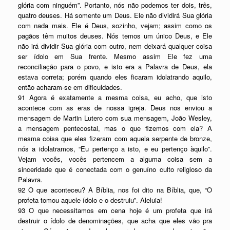
glória com ninguém”. Portanto, nós não podemos ter dois, três,
quatro deuses. Há somente um Deus. Ele não dividirá Sua glória
com nada mais. Ele é Deus, sozinho, vejam; assim como os
pagãos têm muitos deuses. Nós temos um único Deus, e Ele
não irá dividir Sua glória com outro, nem deixará qualquer coisa
ser ídolo em Sua frente. Mesmo assim Ele fez uma
reconciliação para o povo, e isto era a Palavra de Deus, ela
estava correta; porém quando eles ficaram idolatrando aquilo,
então acharam-se em dificuldades.
91 Agora é exatamente a mesma coisa, eu acho, que isto
acontece com as eras de nossa igreja. Deus nos enviou a
mensagem de Martin Lutero com sua mensagem, João Wesley,
a mensagem pentecostal, mas o que fizemos com ela? A
mesma coisa que eles fizeram com aquela serpente de bronze,
nós a idolatramos, “Eu pertenço a isto, e eu pertenço àquilo”.
Vejam vocês, vocês pertencem a alguma coisa sem a
sinceridade que é conectada com o genuíno culto religioso da
Palavra.
92 O que aconteceu? A Bíblia, nos foi dito na Bíblia, que, “O
profeta tomou aquele ídolo e o destruiu”. Aleluia!
93 O que necessitamos em cena hoje é um profeta que irá
destruir o ídolo de denominações, que acha que eles vão pra