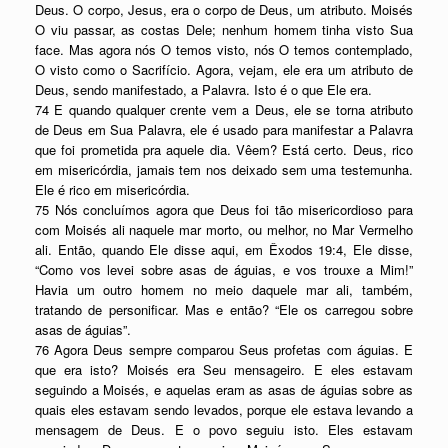
Deus. O corpo, Jesus, era o corpo de Deus, um atributo. Moisés
O viu passar, as costas Dele; nenhum homem tinha visto Sua
face. Mas agora nós O temos visto, nós O temos contemplado,
O visto como o Sacrifício. Agora, vejam, ele era um atributo de
Deus, sendo manifestado, a Palavra. Isto é o que Ele era.
74 E quando qualquer crente vem a Deus, ele se torna atributo
de Deus em Sua Palavra, ele é usado para manifestar a Palavra
que foi prometida pra aquele dia. Vêem? Está certo. Deus, rico
em misericórdia, jamais tem nos deixado sem uma testemunha.
Ele é rico em misericórdia.
75 Nós concluímos agora que Deus foi tão misericordioso para
com Moisés ali naquele mar morto, ou melhor, no Mar Vermelho
ali. Então, quando Ele disse aqui, em Êxodos 19:4, Ele disse,
“Como vos levei sobre asas de águias, e vos trouxe a Mim!”
Havia um outro homem no meio daquele mar ali, também,
tratando de personificar. Mas e então? “Ele os carregou sobre
asas de águias”.
76 Agora Deus sempre comparou Seus profetas com águias. E
que era isto? Moisés era Seu mensageiro. E eles estavam
seguindo a Moisés, e aquelas eram as asas de águias sobre as
quais eles estavam sendo levados, porque ele estava levando a
mensagem de Deus. E o povo seguiu isto. Eles estavam