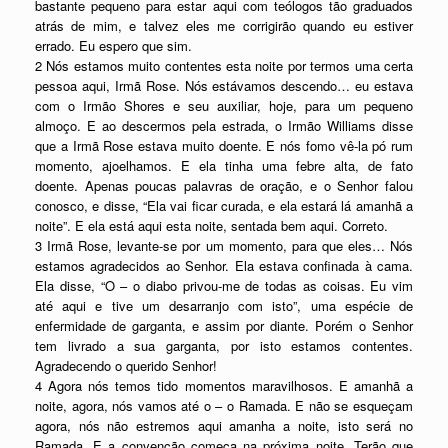
bastante pequeno para estar aqui com teólogos tão graduados
atrás de mim, e talvez eles me corrigirão quando eu estiver
errado. Eu espero que sim.
2 Nós estamos muito contentes esta noite por termos uma certa
pessoa aqui, Irmã Rose. Nós estávamos descendo… eu estava
com o Irmão Shores e seu auxiliar, hoje, para um pequeno
almoço. E ao descermos pela estrada, o Irmão Williams disse
que a Irmã Rose estava muito doente. E nós fomo vê-la pó rum
momento, ajoelhamos. E ela tinha uma febre alta, de fato
doente. Apenas poucas palavras de oração, e o Senhor falou
conosco, e disse, “Ela vai ficar curada, e ela estará lá amanhã a
noite”. E ela está aqui esta noite, sentada bem aqui. Correto.
3 Irmã Rose, levante-se por um momento, para que eles… Nós
estamos agradecidos ao Senhor. Ela estava confinada à cama.
Ela disse, “O – o diabo privou-me de todas as coisas. Eu vim
até aqui e tive um desarranjo com isto”, uma espécie de
enfermidade de garganta, e assim por diante. Porém o Senhor
tem livrado a sua garganta, por isto estamos contentes.
Agradecendo o querido Senhor!
4 Agora nós temos tido momentos maravilhosos. E amanhã a
noite, agora, nós vamos até o – o Ramada. E não se esqueçam
agora, nós não estremos aqui amanha a noite, isto será no
Ramada. E a convenção começa na próxima noite. Terão que