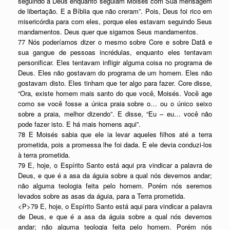
seguindo a Deus enquanto seguiam Moisés com Sua mensagem
de libertação. E a Bíblia que não creram”. Pois, Deus foi rico em
misericórdia para com eles, porque eles estavam seguindo Seus
mandamentos. Deus quer que sigamos Seus mandamentos.
77 Nós poderíamos dizer o mesmo sobre Core e sobre Datã e
sua gangue de pessoas incrédulas, enquanto eles tentavam
personificar. Eles tentavam infligir alguma coisa no programa de
Deus. Eles não gostavam do programa de um homem. Eles não
gostavam disto. Eles tinham que ter algo para fazer. Core disse,
“Ora, existe homem mais santo do que você, Moisés. Você age
como se você fosse a única praia sobre o… ou o único seixo
sobre a praia, melhor dizendo”. E disse, “Eu – eu… você não
pode fazer isto. E há mais homens aqui”.
78 E Moisés sabia que ele ia levar aqueles filhos até a terra
prometida, pois a promessa lhe foi dada. E ele devia conduzi-los
à terra prometida.
79 E, hoje, o Espírito Santo está aqui pra vindicar a palavra de
Deus, e que é a asa da águia sobre a qual nós devemos andar;
não alguma teologia feita pelo homem. Porém nós seremos
levados sobre as asas da águia, para a Terra prometida.
<P>79 E, hoje, o Espírito Santo está aqui para vindicar a palavra
de Deus, e que é a asa da águia sobre a qual nós devemos
andar; não alguma teologia feita pelo homem. Porém nós