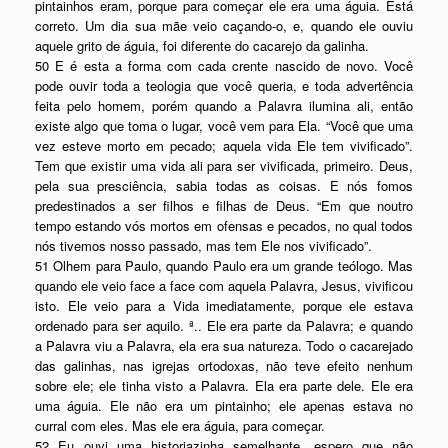
pintainhos eram, porque para começar ele era uma águia. Está
correto. Um dia sua mãe veio caçando-o, e, quando ele ouviu
aquele grito de águia, foi diferente do cacarejo da galinha.
50 E é esta a forma com cada crente nascido de novo. Você
pode ouvir toda a teologia que você queria, e toda advertência
feita pelo homem, porém quando a Palavra ilumina ali, então
existe algo que toma o lugar, você vem para Ela. “Você que uma
vez esteve morto em pecado; aquela vida Ele tem vivificado”.
Tem que existir uma vida ali para ser vivificada, primeiro. Deus,
pela sua presciência, sabia todas as coisas. E nós fomos
predestinados a ser filhos e filhas de Deus. “Em que noutro
tempo estando vós mortos em ofensas e pecados, no qual todos
nós tivemos nosso passado, mas tem Ele nos vivificado”.
51 Olhem para Paulo, quando Paulo era um grande teólogo. Mas
quando ele veio face a face com aquela Palavra, Jesus, vivificou
isto. Ele veio para a Vida imediatamente, porque ele estava
ordenado para ser aquilo. ª.. Ele era parte da Palavra; e quando
a Palavra viu a Palavra, ela era sua natureza. Todo o cacarejado
das galinhas, nas igrejas ortodoxas, não teve efeito nenhum
sobre ele; ele tinha visto a Palavra. Ela era parte dele. Ele era
uma águia. Ele não era um pintainho; ele apenas estava no
curral com eles. Mas ele era águia, para começar.
52 Eu ouvi uma historiazinha semelhante, espero que não