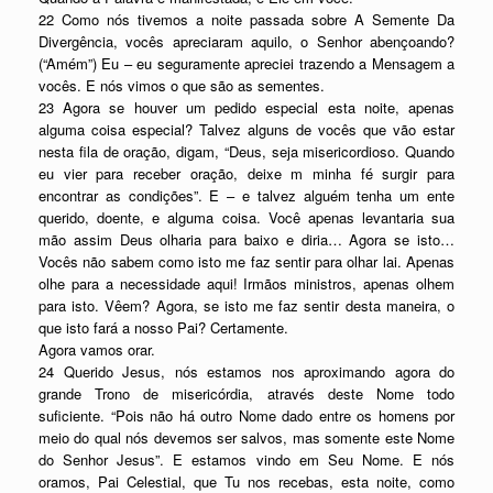
22 Como nós tivemos a noite passada sobre A Semente Da
Divergência, vocês apreciaram aquilo, o Senhor abençoando?
(“Amém”) Eu – eu seguramente apreciei trazendo a Mensagem a
vocês. E nós vimos o que são as sementes.
23 Agora se houver um pedido especial esta noite, apenas
alguma coisa especial? Talvez alguns de vocês que vão estar
nesta fila de oração, digam, “Deus, seja misericordioso. Quando
eu vier para receber oração, deixe m minha fé surgir para
encontrar as condições”. E – e talvez alguém tenha um ente
querido, doente, e alguma coisa. Você apenas levantaria sua
mão assim Deus olharia para baixo e diria… Agora se isto…
Vocês não sabem como isto me faz sentir para olhar lai. Apenas
olhe para a necessidade aqui! Irmãos ministros, apenas olhem
para isto. Vêem? Agora, se isto me faz sentir desta maneira, o
que isto fará a nosso Pai? Certamente.
Agora vamos orar.
24 Querido Jesus, nós estamos nos aproximando agora do
grande Trono de misericórdia, através deste Nome todo
suficiente. “Pois não há outro Nome dado entre os homens por
meio do qual nós devemos ser salvos, mas somente este Nome
do Senhor Jesus”. E estamos vindo em Seu Nome. E nós
oramos, Pai Celestial, que Tu nos recebas, esta noite, como