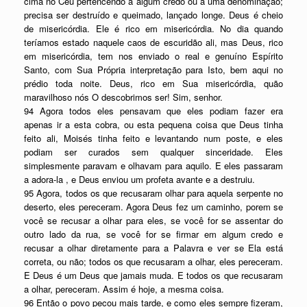
cima no Céu pertencendo a algum credo ou a uma denominação;
precisa ser destruído e queimado, lançado longe. Deus é cheio
de misericórdia. Ele é rico em misericórdia. No dia quando
teríamos estado naquele caos de escuridão ali, mas Deus, rico
em misericórdia, tem nos enviado o real e genuíno Espírito
Santo, com Sua Própria interpretação para Isto, bem aqui no
prédio toda noite. Deus, rico em Sua misericórdia, quão
maravilhoso nós O descobrimos ser! Sim, senhor.
94 Agora todos eles pensavam que eles podiam fazer era
apenas ir a esta cobra, ou esta pequena coisa que Deus tinha
feito ali, Moisés tinha feito e levantando num poste, e eles
podiam ser curados sem qualquer sinceridade. Eles
simplesmente paravam e olhavam para aquilo. E eles passaram
a adora-la , e Deus enviou um profeta avante e a destruiu.
95 Agora, todos os que recusaram olhar para aquela serpente no
deserto, eles pereceram. Agora Deus fez um caminho, porem se
você se recusar a olhar para eles, se você for se assentar do
outro lado da rua, se você for se firmar em algum credo e
recusar a olhar diretamente para a Palavra e ver se Ela está
correta, ou não; todos os que recusaram a olhar, eles pereceram.
E Deus é um Deus que jamais muda. E todos os que recusaram
a olhar, pereceram. Assim é hoje, a mesma coisa.
96 Então o povo pecou mais tarde, e como eles sempre fizeram,