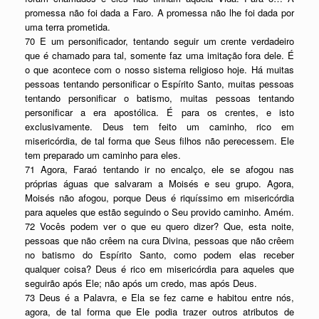
promessa não foi dada a Faro. A promessa não lhe foi dada por
uma terra prometida.
70 E um personificador, tentando seguir um crente verdadeiro
que é chamado para tal, somente faz uma imitação fora dele. É
o que acontece com o nosso sistema religioso hoje. Há muitas
pessoas tentando personificar o Espírito Santo, muitas pessoas
tentando personificar o batismo, muitas pessoas tentando
personificar a era apostólica. É para os crentes, e isto
exclusivamente. Deus tem feito um caminho, rico em
misericórdia, de tal forma que Seus filhos não perecessem. Ele
tem preparado um caminho para eles.
71 Agora, Faraó tentando ir no encalço, ele se afogou nas
próprias águas que salvaram a Moisés e seu grupo. Agora,
Moisés não afogou, porque Deus é riquíssimo em misericórdia
para aqueles que estão seguindo o Seu provido caminho. Amém.
72 Vocês podem ver o que eu quero dizer? Que, esta noite,
pessoas que não crêem na cura Divina, pessoas que não crêem
no batismo do Espírito Santo, como podem elas receber
qualquer coisa? Deus é rico em misericórdia para aqueles que
seguirão após Ele; não após um credo, mas após Deus.
73 Deus é a Palavra, e Ela se fez carne e habitou entre nós,
agora, de tal forma que Ele podia trazer outros atributos de