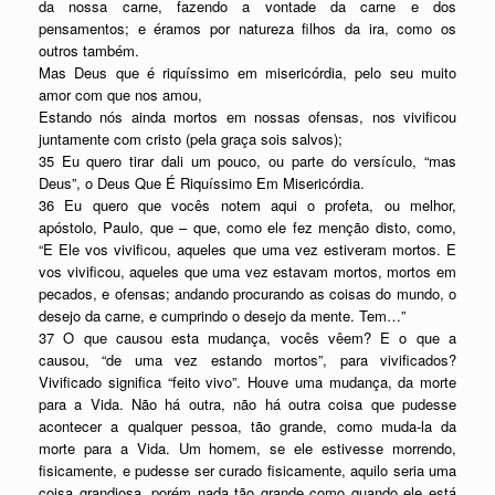
da nossa carne, fazendo a vontade da carne e dos
pensamentos; e éramos por natureza filhos da ira, como os
outros também.
Mas Deus que é riquíssimo em misericórdia, pelo seu muito
amor com que nos amou,
Estando nós ainda mortos em nossas ofensas, nos vivificou
juntamente com cristo (pela graça sois salvos);
35 Eu quero tirar dali um pouco, ou parte do versículo, “mas
Deus”, o Deus Que É Riquíssimo Em Misericórdia.
36 Eu quero que vocês notem aqui o profeta, ou melhor,
apóstolo, Paulo, que – que, como ele fez menção disto, como,
“E Ele vos vivificou, aqueles que uma vez estiveram mortos. E
vos vivificou, aqueles que uma vez estavam mortos, mortos em
pecados, e ofensas; andando procurando as coisas do mundo, o
desejo da carne, e cumprindo o desejo da mente. Tem…”
37 O que causou esta mudança, vocês vêem? E o que a
causou, “de uma vez estando mortos”, para vivificados?
Vivificado significa “feito vivo”. Houve uma mudança, da morte
para a Vida. Não há outra, não há outra coisa que pudesse
acontecer a qualquer pessoa, tão grande, como muda-la da
morte para a Vida. Um homem, se ele estivesse morrendo,
fisicamente, e pudesse ser curado fisicamente, aquilo seria uma
coisa grandiosa, porém nada tão grande como quando ele está