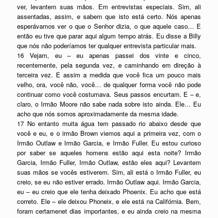
ver, levantem suas mãos. Em entrevistas especiais. Sim, ali
assentadas, assim, e sabem que isto está certo. Nós apenas
esperávamos ver o que o Senhor dizia, o que aquele caso… E
então eu tive que parar aqui algum tempo atrás. Eu disse a Billy
que nós não poderíamos ter qualquer entrevista particular mais.
16 Vejam, eu – eu apenas passei dos vinte e cinco,
recentemente, pela segunda vez, e caminhando em direção à
terceira vez. E assim a medida que você fica um pouco mais
velho, ora, você não, você… de qualquer forma você não pode
continuar como você costumava. Seus passos encurtam. E – e,
claro, o Irmão Moore não sabe nada sobre isto ainda. Ele… Eu
acho que nós somos aproximadamente da mesma idade.
17 No entanto muita água tem passado rio abaixo desde que
você e eu, e o irmão Brown viemos aqui a primeira vez, com o
Irmão Outlaw e Irmão Garcia, e Irmão Fuller. Eu estou curioso
por saber se aqueles homens estão aqui esta noite? Irmão
Garcia, Irmão Fuller, Irmão Outlaw, estão eles aqui? Levantem
suas mãos se vocês estiverem. Sim, ali está o Irmão Fuller, eu
creio, se eu não estiver errado. Irmão Outlaw aqui. Irmão Garcia,
eu – eu creio que ele tenha deixado Phoenix. Eu acho que está
correto. Ele – ele deixou Phoneix, e ele está na Califórnia. Bem,
foram certamenet dias importantes, e eu ainda creio na mesma