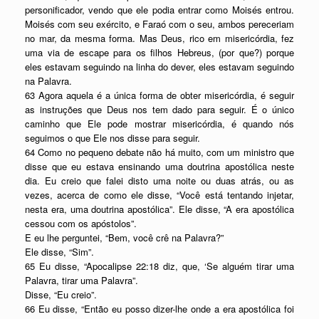
personificador, vendo que ele podia entrar como Moisés entrou.
Moisés com seu exército, e Faraó com o seu, ambos pereceriam
no mar, da mesma forma. Mas Deus, rico em misericórdia, fez
uma via de escape para os filhos Hebreus, (por que?) porque
eles estavam seguindo na linha do dever, eles estavam seguindo
na Palavra.
63 Agora aquela é a única forma de obter misericórdia, é seguir
as instruções que Deus nos tem dado para seguir. É o único
caminho que Ele pode mostrar misericórdia, é quando nós
seguimos o que Ele nos disse para seguir.
64 Como no pequeno debate não há muito, com um ministro que
disse que eu estava ensinando uma doutrina apostólica neste
dia. Eu creio que falei disto uma noite ou duas atrás, ou as
vezes, acerca de como ele disse, “Você está tentando injetar,
nesta era, uma doutrina apostólica”. Ele disse, “A era apostólica
cessou com os apóstolos”.
E eu lhe perguntei, “Bem, você crê na Palavra?”
Ele disse, “Sim”.
65 Eu disse, “Apocalipse 22:18 diz, que, ‘Se alguém tirar uma
Palavra, tirar uma Palavra”.
Disse, “Eu creio”.
66 Eu disse, “Então eu posso dizer-lhe onde a era apostólica foi