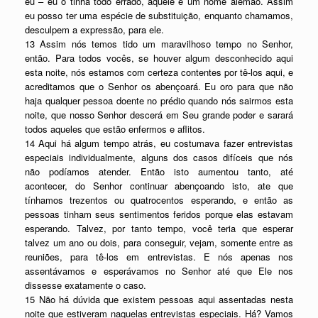
eu – eu o tinha todo errado, aquele é um nome alemão. Assim
eu posso ter uma espécie de substituição, enquanto chamamos,
desculpem a expressão, para ele.
13 Assim nós temos tido um maravilhoso tempo no Senhor,
então. Para todos vocês, se houver algum desconhecido aqui
esta noite, nós estamos com certeza contentes por tê-los aqui, e
acreditamos que o Senhor os abençoará. Eu oro para que não
haja qualquer pessoa doente no prédio quando nós sairmos esta
noite, que nosso Senhor descerá em Seu grande poder e sarará
todos aqueles que estão enfermos e aflitos.
14 Aqui há algum tempo atrás, eu costumava fazer entrevistas
especiais individualmente, alguns dos casos difíceis que nós
não podíamos atender. Então isto aumentou tanto, até
acontecer, do Senhor continuar abençoando isto, ate que
tínhamos trezentos ou quatrocentos esperando, e então as
pessoas tinham seus sentimentos feridos porque elas estavam
esperando. Talvez, por tanto tempo, você teria que esperar
talvez um ano ou dois, para conseguir, vejam, somente entre as
reuniões, para tê-los em entrevistas. E nós apenas nos
assentávamos e esperávamos no Senhor até que Ele nos
dissesse exatamente o caso.
15 Não há dúvida que existem pessoas aqui assentadas nesta
noite que estiveram naquelas entrevistas especiais. Há? Vamos