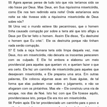
55 Agora apenas pense de tudo isto que nós teríamos sido se
não fosse por Deus. Mas Deus, em Sua riquíssima misericórdia,
como Ele nos tem redimido esta noite! Onde estaríamos esta
noite se não tivesse sido a riquíssima misericórdia de Deus
sobre nós?
56 Uma vez o mundo esteve tão pecaminoso, que o homem
tinha causado corrupção por sobre a terra até que isto afligiu a
Deus por Ele ter feito o homem. Assim Ele disse, “Eu destruirei
o homem que Eu criei.”. Ele os destruiria porque não tinham
nada senão corrupção.
57 E toda a raça humana teria sido limpa daquela vez, mas
Deus, rico em misericórdia, não deixaria os inocentes perecerem
com os culpado. E Ele foi embora e elaborou um meio
providencial para aqueles que queriam vir, e queriam fazer o que
era certo. Ele fez um caminho de misericórdia para aqueles que
desejavam misericórdia, e Ele preparou uma arca. Em outras
palavras, Ele colocou algumas asas em Suas águias, de tal
forma que elas puderam voar sobre o julgamento, e não se
afogaram com os pintainhos. Mas ele – Ele construiu uma via de
escape, nos dias de Noé. Isto fez com que Ele fizesse aquilo,
providenciasse isto, porque Ele era rico em misericórdia.
58 Porém após Ele ter providenciado um caminho para o povo e