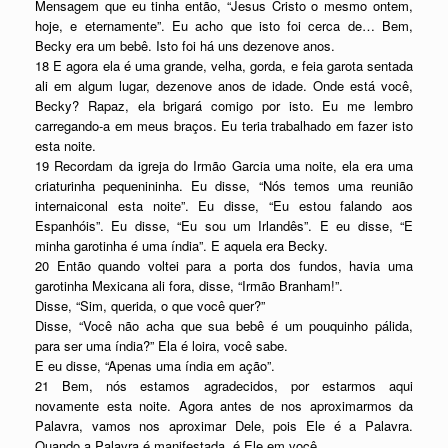
Mensagem que eu tinha então, “Jesus Cristo o mesmo ontem,
hoje, e eternamente”. Eu acho que isto foi cerca de… Bem,
Becky era um bebê. Isto foi há uns dezenove anos.
18 E agora ela é uma grande, velha, gorda, e feia garota sentada
ali em algum lugar, dezenove anos de idade. Onde está você,
Becky? Rapaz, ela brigará comigo por isto. Eu me lembro
carregando-a em meus braços. Eu teria trabalhado em fazer isto
esta noite.
19 Recordam da igreja do Irmão Garcia uma noite, ela era uma
criaturinha pequenininha. Eu disse, “Nós temos uma reunião
internaiconal esta noite”. Eu disse, “Eu estou falando aos
Espanhóis”. Eu disse, “Eu sou um Irlandês”. E eu disse, “E
minha garotinha é uma índia”. E aquela era Becky.
20 Então quando voltei para a porta dos fundos, havia uma
garotinha Mexicana ali fora, disse, “Irmão Branham!”.
Disse, “Sim, querida, o que você quer?”
Disse, “Você não acha que sua bebê é um pouquinho pálida,
para ser uma índia?” Ela é loira, você sabe.
E eu disse, “Apenas uma índia em ação”.
21 Bem, nós estamos agradecidos, por estarmos aqui
novamente esta noite. Agora antes de nos aproximarmos da
Palavra, vamos nos aproximar Dele, pois Ele é a Palavra.
Quando a Palavra é manifestada, é Ele em você.