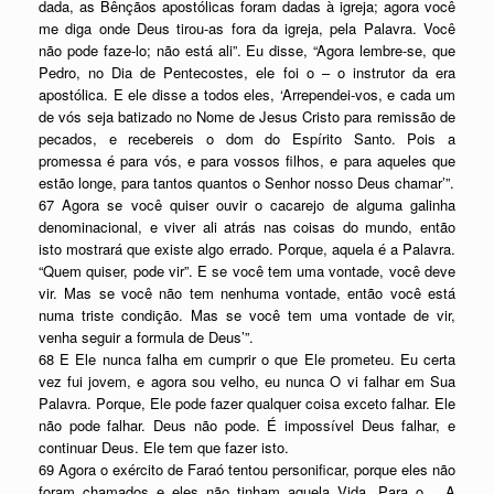
dada, as Bênçãos apostólicas foram dadas à igreja; agora você
me diga onde Deus tirou-as fora da igreja, pela Palavra. Você
não pode faze-lo; não está ali”. Eu disse, “Agora lembre-se, que
Pedro, no Dia de Pentecostes, ele foi o – o instrutor da era
apostólica. E ele disse a todos eles, ‘Arrependei-vos, e cada um
de vós seja batizado no Nome de Jesus Cristo para remissão de
pecados, e recebereis o dom do Espírito Santo. Pois a
promessa é para vós, e para vossos filhos, e para aqueles que
estão longe, para tantos quantos o Senhor nosso Deus chamar’”.
67 Agora se você quiser ouvir o cacarejo de alguma galinha
denominacional, e viver ali atrás nas coisas do mundo, então
isto mostrará que existe algo errado. Porque, aquela é a Palavra.
“Quem quiser, pode vir”. E se você tem uma vontade, você deve
vir. Mas se você não tem nenhuma vontade, então você está
numa triste condição. Mas se você tem uma vontade de vir,
venha seguir a formula de Deus’”.
68 E Ele nunca falha em cumprir o que Ele prometeu. Eu certa
vez fui jovem, e agora sou velho, eu nunca O vi falhar em Sua
Palavra. Porque, Ele pode fazer qualquer coisa exceto falhar. Ele
não pode falhar. Deus não pode. É impossível Deus falhar, e
continuar Deus. Ele tem que fazer isto.
69 Agora o exército de Faraó tentou personificar, porque eles não
foram chamados e eles não tinham aquela Vida. Para o… A