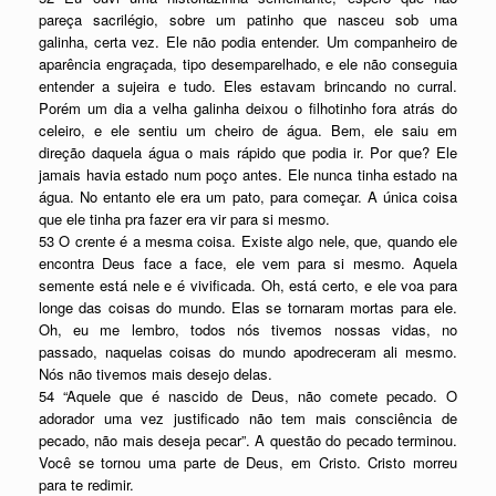
pareça sacrilégio, sobre um patinho que nasceu sob uma
galinha, certa vez. Ele não podia entender. Um companheiro de
aparência engraçada, tipo desemparelhado, e ele não conseguia
entender a sujeira e tudo. Eles estavam brincando no curral.
Porém um dia a velha galinha deixou o filhotinho fora atrás do
celeiro, e ele sentiu um cheiro de água. Bem, ele saiu em
direção daquela água o mais rápido que podia ir. Por que? Ele
jamais havia estado num poço antes. Ele nunca tinha estado na
água. No entanto ele era um pato, para começar. A única coisa
que ele tinha pra fazer era vir para si mesmo.
53 O crente é a mesma coisa. Existe algo nele, que, quando ele
encontra Deus face a face, ele vem para si mesmo. Aquela
semente está nele e é vivificada. Oh, está certo, e ele voa para
longe das coisas do mundo. Elas se tornaram mortas para ele.
Oh, eu me lembro, todos nós tivemos nossas vidas, no
passado, naquelas coisas do mundo apodreceram ali mesmo.
Nós não tivemos mais desejo delas.
54 “Aquele que é nascido de Deus, não comete pecado. O
adorador uma vez justificado não tem mais consciência de
pecado, não mais deseja pecar”. A questão do pecado terminou.
Você se tornou uma parte de Deus, em Cristo. Cristo morreu
para te redimir.