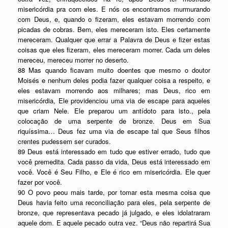
misericórdia pra com eles. E nós os encontramos murmurando
com Deus, e, quando o fizeram, eles estavam morrendo com
picadas de cobras. Bem, eles mereceram isto. Eles certamente
mereceram. Qualquer que errar a Palavra de Deus e fizer estas
coisas que eles fizeram, eles mereceram morrer. Cada um deles
mereceu, mereceu morrer no deserto.
88 Mas quando ficavam muito doentes que mesmo o doutor
Moisés e nenhum deles podia fazer qualquer coisa a respeito, e
eles estavam morrendo aos milhares; mas Deus, rico em
misericórdia, Ele providenciou uma via de escape para aqueles
que criam Nele. Ele preparou um antídoto para isto., pela
colocação de uma serpente de bronze. Deus em Sua
riquíssima… Deus fez uma via de escape tal que Seus filhos
crentes pudessem ser curados.
89 Deus está interessado em tudo que estiver errado, tudo que
você premedita. Cada passo da vida, Deus está interessado em
você. Você é Seu Filho, e Ele é rico em misericórdia. Ele quer
fazer por você.
90 O povo peou mais tarde, por tomar esta mesma coisa que
Deus havia feito uma reconciliação para eles, pela serpente de
bronze, que representava pecado já julgado, e eles idolatraram
aquele dom. E aquele pecado outra vez. “Deus não repartirá Sua