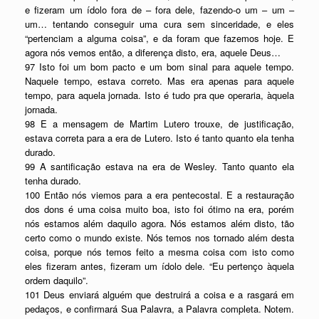
e fizeram um ídolo fora de – fora dele, fazendo-o um – um –
um… tentando conseguir uma cura sem sinceridade, e eles
“pertenciam a alguma coisa”, e da foram que fazemos hoje. E
agora nós vemos então, a diferença disto, era, aquele Deus…
97 Isto foi um bom pacto e um bom sinal para aquele tempo.
Naquele tempo, estava correto. Mas era apenas para aquele
tempo, para aquela jornada. Isto é tudo pra que operaria, àquela
jornada.
98 E a mensagem de Martim Lutero trouxe, de justificação,
estava correta para a era de Lutero. Isto é tanto quanto ela tenha
durado.
99 A santificação estava na era de Wesley. Tanto quanto ela
tenha durado.
100 Então nós viemos para a era pentecostal. E a restauração
dos dons é uma coisa muito boa, isto foi ótimo na era, porém
nós estamos além daquilo agora. Nós estamos além disto, tão
certo como o mundo existe. Nós temos nos tornado além desta
coisa, porque nós temos feito a mesma coisa com isto como
eles fizeram antes, fizeram um ídolo dele. “Eu pertenço àquela
ordem daquilo”.
101 Deus enviará alguém que destruirá a coisa e a rasgará em
pedaços, e confirmará Sua Palavra, a Palavra completa. Notem.