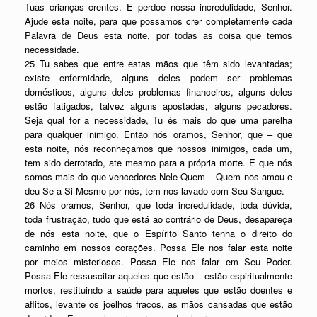
Tuas crianças crentes. E perdoe nossa incredulidade, Senhor.
Ajude esta noite, para que possamos crer completamente cada
Palavra de Deus esta noite, por todas as coisa que temos
necessidade.
25 Tu sabes que entre estas mãos que têm sido levantadas;
existe enfermidade, alguns deles podem ser problemas
domésticos, alguns deles problemas financeiros, alguns deles
estão fatigados, talvez alguns apostadas, alguns pecadores.
Seja qual for a necessidade, Tu és mais do que uma parelha
para qualquer inimigo. Então nós oramos, Senhor, que – que
esta noite, nós reconheçamos que nossos inimigos, cada um,
tem sido derrotado, ate mesmo para a própria morte. E que nós
somos mais do que vencedores Nele Quem – Quem nos amou e
deu-Se a Si Mesmo por nós, tem nos lavado com Seu Sangue.
26 Nós oramos, Senhor, que toda incredulidade, toda dúvida,
toda frustração, tudo que está ao contrário de Deus, desapareça
de nós esta noite, que o Espírito Santo tenha o direito do
caminho em nossos corações. Possa Ele nos falar esta noite
por meios misteriosos. Possa Ele nos falar em Seu Poder.
Possa Ele ressuscitar aqueles que estão – estão espiritualmente
mortos, restituindo a saúde para aqueles que estão doentes e
aflitos, levante os joelhos fracos, as mãos cansadas que estão