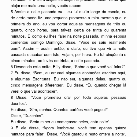
alojar-me mais uma noite, vocês sabem.
5 Assim a noite passada eu – eu fui muito longe da escala, eu
de certo modo fiz uma pequena promessa a mim mesmo que, a
primeira do ano, eu vou cortar aquelas mensagens de três ou
quatro, cinco horas, para talvez cerca de trinta ou quarenta
minutos. E como eu lhes falei na noite passada, minha esposa
comentou comigo Domingo, disse, “Você se saiu realmente
bem”. Assim – assim então, é claro, eu tive que vir a noite
passada e acabar com isto, vejam, por h ora. Eu fui cinqüenta e
cinco minutos, ao invés de trinta, a noite passada.
6 Descendo esta noite, Billy disse, “Sobre o que você vai falar?”
7 Eu disse, “Bem, eu arrumei algumas anotações escritas aqui,
e algumas Escrituras. Eu não sei, algumas delas, quatro ou
cinco mensagens diferentes”. Eu disse, “Eu quando chegar lá
verei o que vai acontecer”.
8 Disse, “Você prometeu orar por toda aquelas pessoas
doentes”.
Eu disse, “Sim, senhor. Quantos cartões você pegou?”
Disse, “Duzentos”.
Eu disse, “Seria mlher eu começasse neles, esta noite”.
9 E ele disse, “Agora lembre-se, você tem apenas quinze
minutos para falar”. Disse, “Você gastou o resto ontem a noite”.