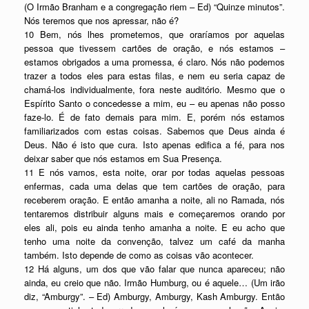
(O Irmão Branham e a congregação riem – Ed) “Quinze minutos”.
Nós teremos que nos apressar, não é?
10 Bem, nós lhes prometemos, que oraríamos por aquelas
pessoa que tivessem cartões de oração, e nós estamos –
estamos obrigados a uma promessa, é claro. Nós não podemos
trazer a todos eles para estas filas, e nem eu seria capaz de
chamá-los individualmente, fora neste auditório. Mesmo que o
Espírito Santo o concedesse a mim, eu – eu apenas não posso
faze-lo. É de fato demais para mim. E, porém nós estamos
familiarizados com estas coisas. Sabemos que Deus ainda é
Deus. Não é isto que cura. Isto apenas edifica a fé, para nos
deixar saber que nós estamos em Sua Presença.
11 E nós vamos, esta noite, orar por todas aquelas pessoas
enfermas, cada uma delas que tem cartões de oração, para
receberem oração. E então amanha a noite, ali no Ramada, nós
tentaremos distribuir alguns mais e começaremos orando por
eles ali, pois eu ainda tenho amanha a noite. E eu acho que
tenho uma noite da convenção, talvez um café da manha
também. Isto depende de como as coisas vão acontecer.
12 Há alguns, um dos que vão falar que nunca apareceu; não
ainda, eu creio que não. Irmão Humburg, ou é aquele… (Um irão
diz, “Amburgy”. – Ed) Amburgy, Amburgy, Kash Amburgy. Então