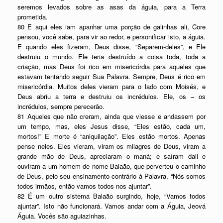
seremos levados sobre as asas da águia, para a Terra
prometida.
80 E aqui eles iam apanhar uma porção de galinhas ali, Core
pensou, você sabe, para vir ao redor, e personificar isto, a águia.
E quando eles fizeram, Deus disse, “Separem-deles”, e Ele
destruiu o mundo. Ele teria destruído a coisa toda, toda a
criação, mas Deus foi rico em misericórdia para aqueles que
estavam tentando seguir Sua Palavra. Sempre, Deus é rico em
misericórdia. Muitos deles vieram para o lado com Moisés, e
Deus abriu a terra e destruiu os incrédulos. Ele, os – os
incrédulos, sempre perecerão.
81 Aqueles que não creram, ainda que viesse e andassem por
um tempo, mas, eles Jesus disse, “Eles estão, cada um,
mortos!” E morte é “aniquilação”. Eles estão mortos. Apenas
pense neles. Eles vieram, viram os milagres de Deus, viram a
grande mão de Deus, apreciaram o maná; e saíram dali e
ouviram a um homem de nome Balaão, que perverteu o caminho
de Deus, pelo seu ensinamento contrário à Palavra, “Nós somos
todos irmãos, então vamos todos nos ajuntar”.
82 É um outro sistema Balaão surgindo, hoje, “Vamos todos
ajuntar”. Isto não funcionará. Vamos andar com a Águia, Jeová
Águia. Vocês são aguiazinhas.