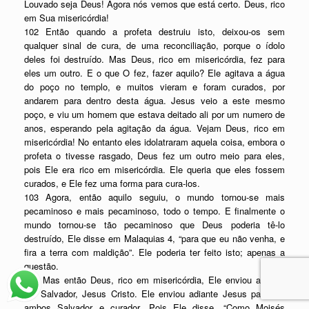
Louvado seja Deus! Agora nós vemos que está certo. Deus, rico
em Sua misericórdia!
102 Então quando a profeta destruiu isto, deixou-os sem
qualquer sinal de cura, de uma reconciliação, porque o ídolo
deles foi destruído. Mas Deus, rico em misericórdia, fez para
eles um outro. E o que O fez, fazer aquilo? Ele agitava a água
do poço no templo, e muitos vieram e foram curados, por
andarem para dentro desta água. Jesus veio a este mesmo
poço, e viu um homem que estava deitado ali por um numero de
anos, esperando pela agitação da água. Vejam Deus, rico em
misericórdia! No entanto eles idolatraram aquela coisa, embora o
profeta o tivesse rasgado, Deus fez um outro meio para eles,
pois Ele era rico em misericórdia. Ele queria que eles fossem
curados, e Ele fez uma forma para cura-los.
103 Agora, então aquilo seguiu, o mundo tornou-se mais
pecaminoso e mais pecaminoso, todo o tempo. E finalmente o
mundo tornou-se tão pecaminoso que Deus poderia tê-lo
destruído, Ele disse em Malaquias 4, “para que eu não venha, e
fira a terra com maldição”. Ele poderia ter feito isto; apenas a
questão.
104 Mas então Deus, rico em misericórdia, Ele enviou adiante
um Salvador, Jesus Cristo. Ele enviou adiante Jesus para ser
ambos Salvador e curador. Pois Ele disse, “Como Moisés