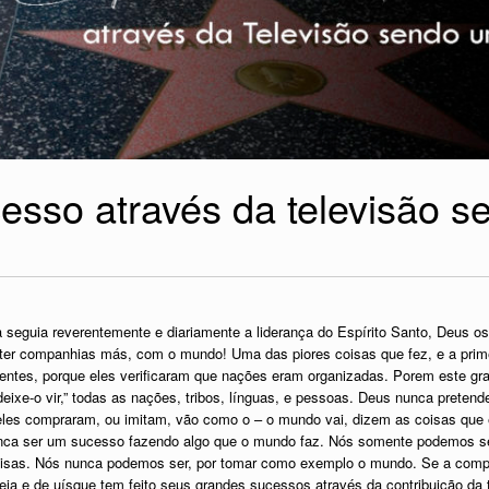
cesso através da televisão 
 seguia reverentemente e diariamente a liderança do Espírito Santo, Deus os
er companhias más, com o mundo! Uma das piores coisas que fez, e a primei
rentes, porque eles verificaram que nações eram organizadas. Porem este g
deixe-o vir,” todas as nações, tribos, línguas, e pessoas. Deus nunca pretend
s compraram, ou imitam, vão como o – o mundo vai, dizem as coisas que 
nca ser um sucesso fazendo algo que o mundo faz. Nós somente podemos s
oisas. Nós nunca podemos ser, por tomar como exemplo o mundo. Se a comp
ja e de uísque tem feito seus grandes sucessos através da contribuição da tel