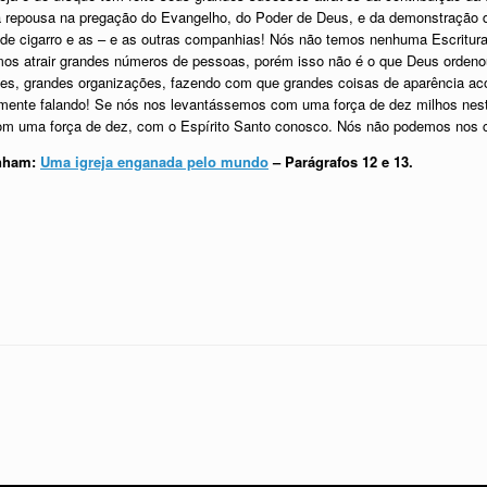
ja repousa na pregação do Evangelho, do Poder de Deus, e da demonstração d
hia de cigarro e as – e as outras companhias! Nós não temos nenhuma Escritu
os atrair grandes números de pessoas, porém isso não é o que Deus ordeno
ões, grandes organizações, fazendo com que grandes coisas de aparência 
lmente falando! Se nós nos levantássemos com uma força de dez milhos nest
com uma força de dez, com o Espírito Santo conosco. Nós não podemos nos
anham:
Uma igreja enganada pelo mundo
– Parágrafos 12 e 13.