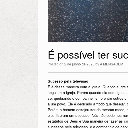
É possível ter su
Posted on
2 de junho de 2020
by
A MENSAGEM
Sucesso pela televisão
E é dessa maneira com a igreja. Quando a igreja
seguiam a igreja. Porém quando ela começou a t
se, quebrando o companheirismo entre outros c
a um povo. Ele é dedicado a “todo que desejar, 
Porém o homem desejou ser do mesmo modo, ele
eles fizeram um sucesso. Nós não podemos nu
estatutos de Deus e Sua maneira de fazer as c
sucessos pela televisão, e a companhia de cerve