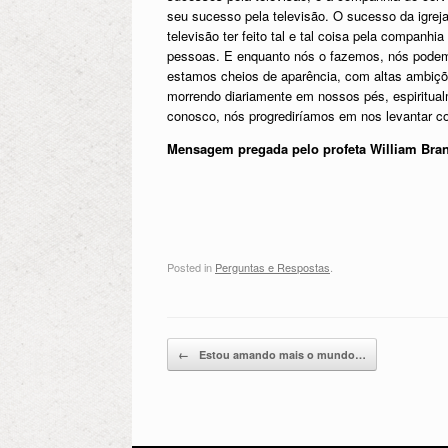
seu sucesso pela televisão. O sucesso da igre
televisão ter feito tal e tal coisa pela compan
pessoas. E enquanto nós o fazemos, nós podem
estamos cheios de aparência, com altas ambiç
morrendo diariamente em nossos pés, espiritua
conosco, nós progrediríamos em nos levantar 
Mensagem pregada pelo profeta William Br
Posted in
Perguntas e Respostas
.
Post navigation
←
Estou amando mais o mundo…