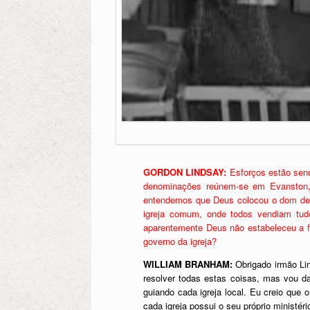
GORDON LINDSAY:
Esforços estão send
denominações reúnem-se em Evanston, 
entendemos que Deus colocou o dom de “g
igreja comum, onde todos vendiam tud
aparentemente Deus não estabeleceu a fo
governo da igreja?
WILLIAM BRANHAM:
Obrigado irmão Li
resolver todas estas coisas, mas vou 
guiando cada igreja local. Eu creio que 
cada igreja possui o seu próprio ministéri