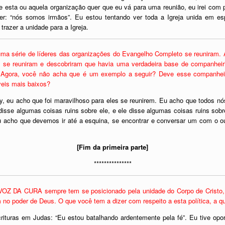
 esta ou aquela organização quer que eu vá para uma reunião, eu irei com 
zer: “nós somos irmãos”. Eu estou tentando ver toda a Igreja unida em es
razer a unidade para a Igreja.
uma série de líderes das organizações do Evangelho Completo se reuniram. 
s se reuniram e descobriram que havia uma verdadeira base de companhei
. Agora, você não acha que é um exemplo a seguir? Deve esse companheir
veis mais baixos?
y, eu acho que foi maravilhoso para eles se reunirem. Eu acho que todos
disse algumas coisas ruins sobre ele, e ele disse algumas coisas ruins s
acho que devemos ir até a esquina, se encontrar e conversar um com o o
[Fim da primeira parte]
***************
OZ DA CURA sempre tem se posicionado pela unidade do Corpo de Cristo, e,
o poder de Deus. O que você tem a dizer com respeito a esta política, a qua
ituras em Judas: “Eu estou batalhando ardentemente pela fé”. Eu tive opo