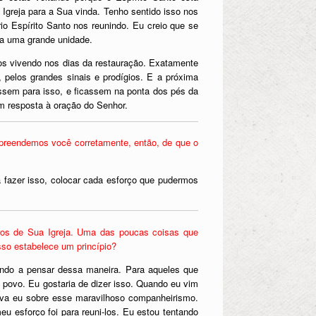
a Igreja para a Sua vinda. Tenho sentido isso nos
io Espírito Santo nos reunindo. Eu creio que se
a a uma grande unidade.
os vivendo nos dias da restauração. Exatamente
, pelos grandes sinais e prodígios. E a próxima
ssem para isso, e ficassem na ponta dos pés da
m resposta à oração do Senhor.
mpreendemos você corretamente, então, de que o
 fazer isso, colocar cada esforço que pudermos
ros de Sua Igreja. Uma das poucas coisas que
isso estabelece um princípio?
ndo a pensar dessa maneira. Para aqueles que
 povo. Eu gostaria de dizer isso. Quando eu vim
tava eu sobre esse maravilhoso companheirismo.
u esforço foi para reuni-los. Eu estou tentando