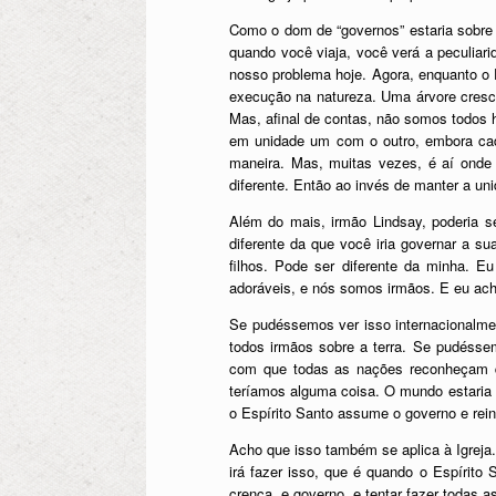
Como o dom de “governos” estaria sobre e
quando você viaja, você verá a peculiari
nosso problema hoje. Agora, enquanto o 
execução na natureza. Uma árvore cresce
Mas, afinal de contas, não somos todos
em unidade um com o outro, embora cada 
maneira. Mas, muitas vezes, é aí onde
diferente. Então ao invés de manter a u
Além do mais, irmão Lindsay, poderia s
diferente da que você iria governar a s
filhos. Pode ser diferente da minha. E
adoráveis, e nós somos irmãos. E eu ach
Se pudéssemos ver isso internacionalme
todos irmãos sobre a terra. Se pudésse
com que todas as nações reconheçam qu
teríamos alguma coisa. O mundo estaria 
o Espírito Santo assume o governo e reina
Acho que isso também se aplica à Igreja.
irá fazer isso, que é quando o Espírito
crença, e governo, e tentar fazer todas a