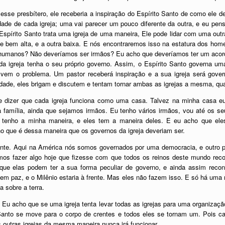
sse presbítero, ele receberia a inspiração do Espírito Santo de como ele de
dade de cada igreja; uma vai parecer um pouco diferente da outra, e eu pens
Espírito Santo trata uma igreja de uma maneira, Ele pode lidar com uma out
 bem alta, e a outra baixa. E nós encontraremos isso na estatura dos hom
 humanos? Não deveríamos ser irmãos? Eu acho que deveríamos ter um acord
igreja tenha o seu próprio governo. Assim, o Espírito Santo governa uma 
 vem o problema. Um pastor receberá inspiração e a sua igreja será gov
nidade, eles brigam e discutem e tentam tornar ambas as igrejas a mesma, 
e dizer que cada igreja funciona como uma casa. Talvez na minha casa e
ua família, ainda que sejamos irmãos. Eu tenho vários irmãos, vou até os s
u tenho a minha maneira, e eles tem a maneira deles. E eu acho que ele
o que é dessa maneira que os governos da igreja deveriam ser.
nte. Aqui na América nós somos governados por uma democracia, e outro 
mos fazer algo hoje que fizesse com que todos os reinos deste mundo re
e elas podem ter a sua forma peculiar de governo, e ainda assim reco
em paz, e o Milênio estaria à frente. Mas eles não fazem isso. E só há uma
 sobre a terra.
 Eu acho que se uma igreja tenta levar todas as igrejas para uma organizaçã
 Santo se move para o corpo de crentes e todos eles se tornam um. Pois ca
s outras igrejas da mesma maneira nunca irá funcionar.