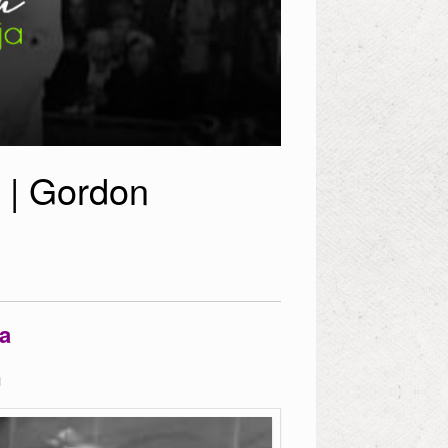
 | Gordon
a
m