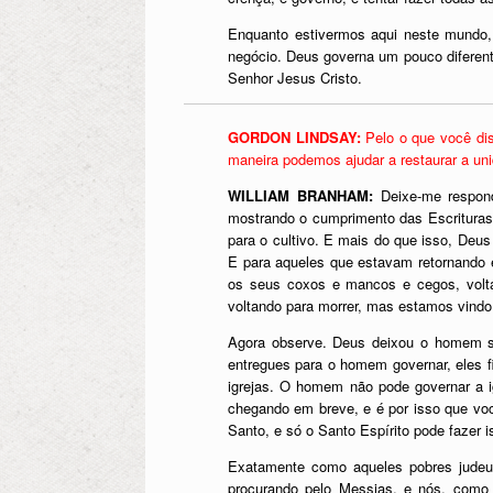
Enquanto estivermos aqui neste mundo, 
negócio. Deus governa um pouco diferen
Senhor Jesus Cristo.
GORDON LINDSAY:
Pelo o que você dis
maneira podemos ajudar a restaurar a un
WILLIAM BRANHAM:
Deixe-me respon
mostrando o cumprimento das Escrituras.
para o cultivo. E mais do que isso, Deus
E para aqueles que estavam retornando e
os seus coxos e mancos e cegos, volta
voltando para morrer, mas estamos vindo
Agora observe. Deus deixou o homem se
entregues para o homem governar, eles 
igrejas. O homem não pode governar a ig
chegando em breve, e é por isso que voc
Santo, e só o Santo Espírito pode fazer i
Exatamente como aqueles pobres judeus
procurando pelo Messias, e nós, como 