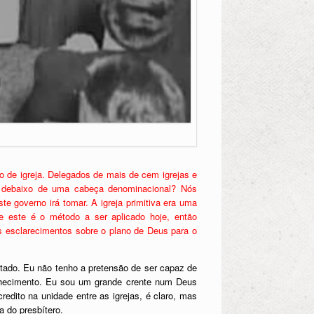
 de igreja. Delegados de mais de cem igrejas e
s debaixo de uma cabeça denominacional? Nós
 governo irá tomar. A igreja primitiva era uma
 este é o método a ser aplicado hoje, então
s esclarecimentos sobre o plano de Deus para o
tado. Eu não tenho a pretensão de ser capaz de
nhecimento. Eu sou um grande crente num Deus
redito na unidade entre as igrejas, é claro, mas
a do presbítero.