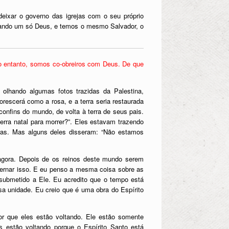
eixar o governo das igrejas com o seu próprio
rando um só Deus, e temos o mesmo Salvador, o
No entanto, somos co-obreiros com Deus. De que
olhando algumas fotos trazidas da Palestina,
rescerá como a rosa, e a terra seria restaurada
onfins do mundo, de volta à terra de seus pais.
erra natal para morrer?”. Eles estavam trazendo
ras. Mas alguns deles disseram: “Não estamos
agora. Depois de os reinos deste mundo serem
ernar isso. E eu penso a mesma coisa sobre as
 submetido a Ele. Eu acredito que o tempo está
a unidade. Eu creio que é uma obra do Espírito
r que eles estão voltando. Ele estão somente
s estão voltando porque o Espírito Santo está