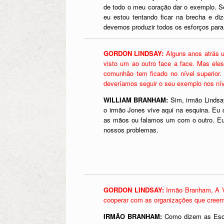
de todo o meu coração dar o exemplo. Se
eu estou tentando ficar na brecha e di
devemos produzir todos os esforços para t
GORDON LINDSAY:
Alguns anos atrás 
visto um ao outro face a face. Mas ele
comunhão tem ficado no nível superior
deveríamos seguir o seu exemplo nos ní
WILLIAM BRANHAM:
Sim, irmão Lindsa
o irmão Jones vive aqui na esquina. Eu 
as mãos ou falamos um com o outro. Eu 
nossos problemas.
GORDON LINDSAY:
Irmão Branham, A V
cooperar com as organizações que creem n
IRMÃO BRANHAM:
Como dizem as Escr