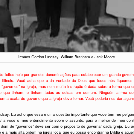
Irmãos Gordon Lindsay, William Branham e Jack Moore.
o feitos hoje por grandes denominações para estabelecer um grande governo
Illinois. Você acha que é da vontade de Deus que todos nós fiquemo
overnos” na igreja, mas nem muita instrução é dada sobre a forma que este
o que tinham, e tinham todas as coisas em comum. Ninguém afirma que
rma exata de governo que a igreja deve tomar. Você poderia nos dar algun
ndsay. Eu acho que essa é uma questão importante que você tem me pergun
dar a você o meu entendimento sobre o assunto, para o melhor de meu co
o dom de “governos” deve ser com o propósito de governar cada igreja. Eu ac
o e a mais alta ordem na igreja local que eu possa encontrar na Bíblia é aquel