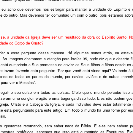
eu acho que devemos nos esforçar para manter a unidade do Espírito e d
te do outro. Mas devemos ter comunhão um com o outro, pois estamos ado
se, a unidade da Igreja deve ser um resultado da obra do Espírito Santo. 
idade do Corpo de Cristo?
der a essa pergunta dessa maneira. Há algumas noites atrás, eu estava 
 As imagens chamaram a atenção para Isaías 35, onde diz que o deserto flo
 está cumprindo a Sua promessa de enviar os Seus filhos e filhas desde os c
stavam fazendo esta pergunta: “Por que você está vindo aqui? Voltando à t
ndo de todas as partes do mundo, por navios, aviões e de outras manei
 para ver o Messias”.
guir o seu curso em todas as coisas. Creio que o mundo percebe isso 
fizeram uma conglomeração e uma bagunça disso tudo. Eles não podem gov
reja. Cristo é a Cabeça da Igreja, e cada indivíduo deve estar totalmente
ê está perguntando para este artigo. Em todo o mundo há uma fome por ess
sso.
 ignorantes retornando, sem saber nada da Bíblia. E eles nem sabem po
mestres proféticos, sabemos que isso está cumprindo as Escrituras. Ele