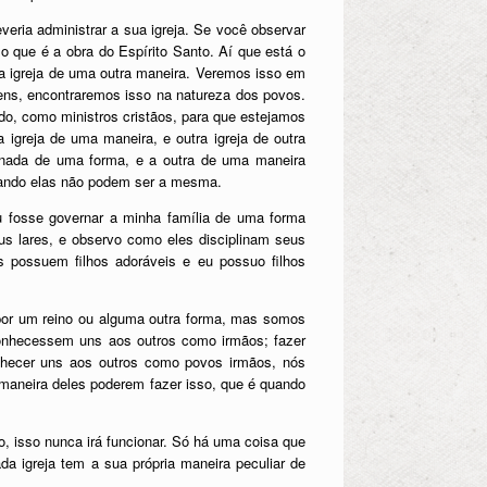
veria administrar a sua igreja. Se você observar
o que é a obra do Espírito Santo. Aí que está o
ra igreja de uma outra maneira. Veremos isso em
ens, encontraremos isso na natureza dos povos.
o, como ministros cristãos, para que estejamos
igreja de uma maneira, e outra igreja de outra
ernada de uma forma, e a outra de uma maneira
quando elas não podem ser a mesma.
u fosse governar a minha família de uma forma
eus lares, e observo como eles disciplinam seus
s possuem filhos adoráveis e eu possuo filhos
por um reino ou alguma outra forma, mas somos
conhecessem uns aos outros como irmãos; fazer
nhecer uns aos outros como povos irmãos, nós
 maneira deles poderem fazer isso, que é quando
o, isso nunca irá funcionar. Só há uma coisa que
da igreja tem a sua própria maneira peculiar de