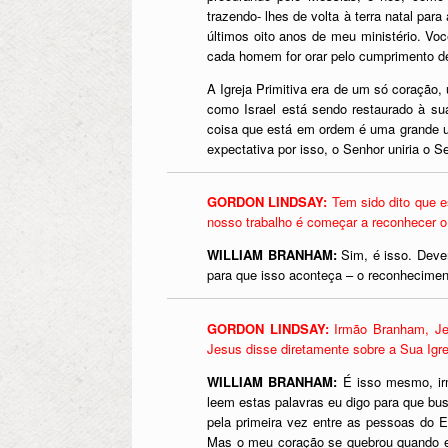
trazendo- lhes de volta à terra natal par
últimos oito anos de meu ministério. Voc
cada homem for orar pelo cumprimento des
A Igreja Primitiva era de um só coração
como Israel está sendo restaurado à sua
coisa que está em ordem é uma grande un
expectativa por isso, o Senhor uniria o
GORDON LINDSAY:
Tem sido dito que e
nosso trabalho é começar a reconhecer o
WILLIAM BRANHAM:
Sim, é isso. Deve
para que isso aconteça – o reconheciment
GORDON LINDSAY:
Irmão Branham, Je
Jesus disse diretamente sobre a Sua Igrej
WILLIAM BRANHAM:
É isso mesmo, ir
leem estas palavras eu digo para que bu
pela primeira vez entre as pessoas do 
Mas o meu coração se quebrou quando eu 