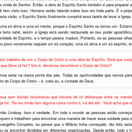
a a vinda do Senhor. Então, a obra do Espírito Santo também é para preparar 
ê tem visto isso. Homens estão falando sobre isso em toda parte. É o própr
ta visão, o Espírito Santo finalmente cumprirá essa tarefa de levar a Igrej
, uma só alma e uma só mente, porque o Espírito Santo os tornou um. Estam
 terra natal, assim a Igreja está sendo restaurada ao seu poder apostólico
idade do Espírito, e o tempo parece maduro. Portanto, se as pessoas olha
 Seu povo novamente naquele um só coração, uma só alma e um só espírito, e
ste trabalho de unir o Corpo de Cristo é uma obra do Espírito. Será que co
 que Deus já fez? Isto é, devemos reconhecer o Corpo de Cristo?
mos estar na nossa ponta dos pés. Todas as oportunidades que vemos para
o do Corpo de Cristo – é, creio eu, a vontade de Deus.
sus sem dúvida reconheceu que haveria de vir diferenças entre os memb
a foi: “Se teu irmão tem alguma coisa contra ti, vá até ele”. Você acha que 
mão Lindsay. Isso é verdade. Em todo o mundo as pessoas estão começa
squem e trabalhem para encontrar uma maneira de trazer essa unidade para o
Evangelho Completo, eu pensei que o Milênio tinha começado, tão feliz es
os encontrei divididos em diferentes organizações. Desde então, todo o me