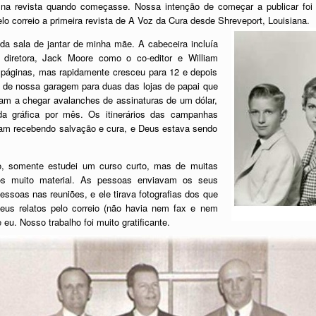
a revista quando começasse. Nossa intenção de começar a publicar foi for
lo correio a primeira revista de A Voz da Cura desde Shreveport, Louisiana.
da sala de jantar de minha mãe. A cabeceira incluía
diretora, Jack Moore como o co-editor e William
 páginas, mas rapidamente cresceu para 12 e depois
 de nossa garagem para duas das lojas de papai que
ram a chegar avalanches de assinaturas de um dólar,
da gráfica por mês. Os itinerários das campanhas
am recebendo salvação e cura, e Deus estava sendo
mo, somente estudei um curso curto, mas de muitas
mos muito material. As pessoas enviavam os seus
ssoas nas reuniões, e ele tirava fotografias dos que
eus relatos pelo correio (não havia nem fax e nem
 eu. Nosso trabalho foi muito gratificante.