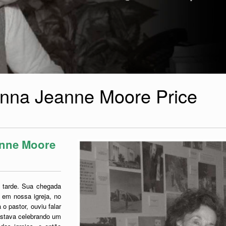
nna Jeanne Moore Price
nne Moore
 tarde. Sua chegada
 em nossa igreja, no
o pastor, ouviu falar
estava celebrando um