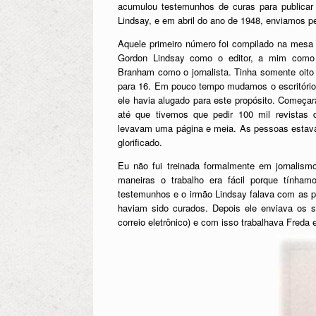
acumulou testemunhos de curas para publicar n
Lindsay, e em abril do ano de 1948, enviamos pe
Aquele primeiro número foi compilado na mesa 
Gordon Lindsay como o editor, a mim como 
Branham como o jornalista. Tinha somente oito
para 16. Em pouco tempo mudamos o escritório
ele havia alugado para este propósito. Começa
até que tivemos que pedir 100 mil revistas 
levavam uma página e meia. As pessoas estav
glorificado.
Eu não fui treinada formalmente em jornalis
maneiras o trabalho era fácil porque tínha
testemunhos e o irmão Lindsay falava com as pe
haviam sido curados. Depois ele enviava os s
correio eletrônico) e com isso trabalhava Freda e