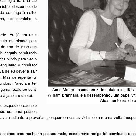
as igrejas, e então
nistro desconhecido
de domingo à noite,
iana, no caminho a
rde. Eu já era uma
anto eu olhava pela
d do ano de 1938 que
e esquilo pendurado
nha vindo para ver o
 enquanto o condutor
va se eu deveria sair
. Mas de repente fui
undos. Pareciam ter
lguma razão eu senti
 à janela e chorei.
me esquecido daquele
 não era uma pessoa
vam adiante o provariam, enquanto nossas vidas deram uma volta inesper
ia espaço para nenhuma pessoa mais, nosso novo amigo foi convidado à n