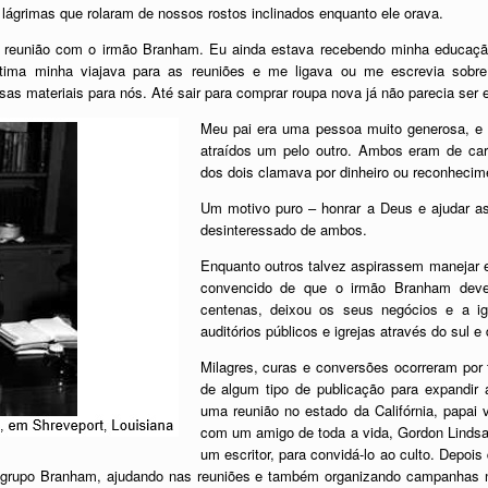
 lágrimas que rolaram de nossos rostos inclinados enquanto ele orava.
a reunião com o irmão Branham. Eu ainda estava recebendo minha educação 
ima minha viajava para as reuniões e me ligava ou me escrevia sobre
sas materiais para nós. Até sair para comprar roupa nova já não parecia ser
Meu pai era uma pessoa muito generosa, e
atraídos um pelo outro. Ambos eram de car
dos dois clamava por dinheiro ou reconhecim
Um motivo puro – honrar a Deus e ajudar as
desinteressado de ambos.
Enquanto outros talvez aspirassem manejar 
convencido de que o irmão Branham dever
centenas, deixou os seus negócios e a ig
auditórios públicos e igrejas através do sul 
Milagres, curas e conversões ocorreram por 
de algum tipo de publicação para expandir
uma reunião no estado da Califórnia, papai
com um amigo de toda a vida, Gordon Linds
um escritor, para convidá-lo ao culto. Depois 
o grupo Branham, ajudando nas reuniões e também organizando campanhas