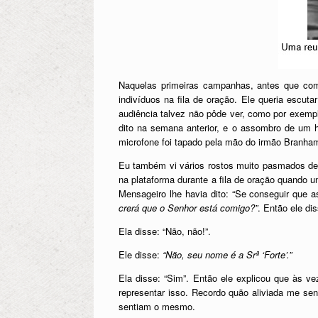
Naquelas primeiras campanhas, antes que com
indivíduos na fila de oração. Ele queria escu
audiência talvez não pôde ver, como por exemp
dito na semana anterior, e o assombro de um 
microfone foi tapado pela mão do irmão Branham,
Eu também vi vários rostos muito pasmados des
na plataforma durante a fila de oração quando
Mensageiro lhe havia dito: “Se conseguir que 
crerá que o Senhor está comigo?”
. Então ele di
Ela disse: “Não, não!”.
Ele disse:
“Não, seu nome é a Srª ‘Forte’.”
Ela disse: “Sim”. Então ele explicou que às v
representar isso. Recordo quão aliviada me sent
sentiam o mesmo.