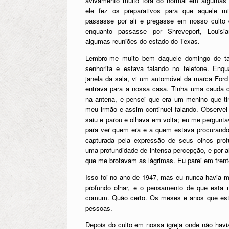
avivamento muito fora do normal em algumas d
ele fez os preparativos para que aquele mi
passasse por ali e pregasse em nosso culto 
enquanto passasse por Shreveport, Louis
algumas reuniões do estado do Texas.
Lembro-me muito bem daquele domingo de ta
senhorita e estava falando no telefone. Enqu
janela da sala, vi um automóvel da marca For
entrava para a nossa casa. Tinha uma cauda d
na antena, e pensei que era um menino que ti
meu irmão e assim continuei falando. Observei
saiu e parou e olhava em volta; eu me pergunta
para ver quem era e a quem estava procurando
capturada pela expressão de seus olhos prof
uma profundidade de intensa percepção, e por a
que me brotavam as lágrimas. Eu parei em frente
Isso foi no ano de 1947, mas eu nunca havia 
profundo olhar, e o pensamento de que esta
comum. Quão certo. Os meses e anos que esta
pessoas.
Depois do culto em nossa igreja onde não hav