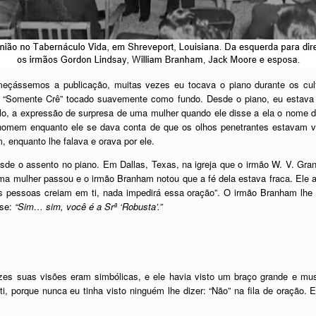
eçássemos a publicação, muitas vezes eu tocava o piano durante os cul
tar “Somente Crê” tocado suavemente como fundo. Desde o piano, eu estava 
lo, a expressão de surpresa de uma mulher quando ele disse a ela o nome d
homem enquanto ele se dava conta de que os olhos penetrantes estavam ve
 enquanto lhe falava e orava por ele.
de o assento no piano. Em Dallas, Texas, na igreja que o irmão W. V. Gra
 uma mulher passou e o irmão Branham notou que a fé dela estava fraca. Ele
as pessoas creiam em ti, nada impedirá essa oração”. O irmão Branham lhe 
sse:
“Sim… sim, você é a Srª ‘Robusta’.”
ezes suas visões eram simbólicas, e ele havia visto um braço grande e m
i, porque nunca eu tinha visto ninguém lhe dizer: “Não” na fila de oração. 