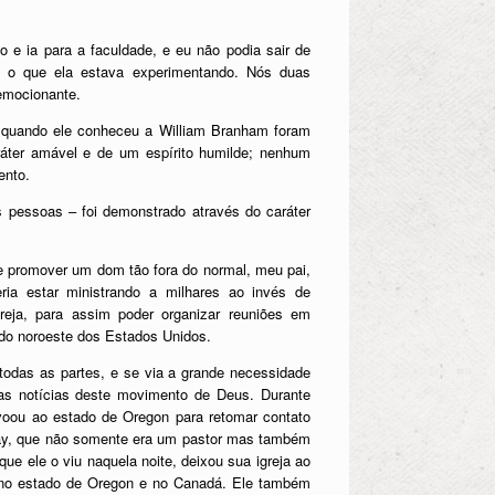
e ia para a faculdade, e eu não podia sair de
 o que ela estava experimentando. Nós duas
 emocionante.
 quando ele conheceu a William Branham foram
áter amável e de um espírito humilde; nenhum
ento.
 pessoas – foi demonstrado através do caráter
e promover um dom tão fora do normal, meu pai,
ia estar ministrando a milhares ao invés de
reja, para assim poder organizar reuniões em
e do noroeste dos Estados Unidos.
todas as partes, e se via a grande necessidade
 as notícias deste movimento de Deus. Durante
 voou ao estado de Oregon para retomar contato
ay, que não somente era um pastor mas também
que ele o viu naquela noite, deixou sua igreja ao
 no estado de Oregon e no Canadá. Ele também