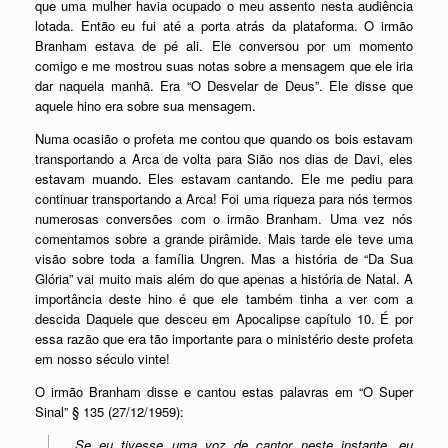
que uma mulher havia ocupado o meu assento nesta audiência
lotada. Então eu fui até a porta atrás da plataforma. O irmão
Branham estava de pé ali. Ele conversou por um momento
comigo e me mostrou suas notas sobre a mensagem que ele iria
dar naquela manhã. Era “O Desvelar de Deus”. Ele disse que
aquele hino era sobre sua mensagem.
Numa ocasião o profeta me contou que quando os bois estavam
transportando a Arca de volta para Sião nos dias de Davi, eles
estavam muando. Eles estavam cantando. Ele me pediu para
continuar transportando a Arca! Foi uma riqueza para nós termos
numerosas conversões com o irmão Branham. Uma vez nós
comentamos sobre a grande pirâmide. Mais tarde ele teve uma
visão sobre toda a família Ungren. Mas a história de “Da Sua
Glória” vai muito mais além do que apenas a história de Natal. A
importância deste hino é que ele também tinha a ver com a
descida Daquele que desceu em Apocalipse capítulo 10. É por
essa razão que era tão importante para o ministério deste profeta
em nosso século vinte!
O irmão Branham disse e cantou estas palavras em “O Super
Sinal” § 135 (27/12/1959):
…Se eu tivesse uma voz de cantor neste instante, eu