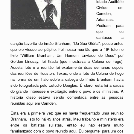
lotado Auditório
Cívico em
Camden,
Arkansas.
Pediram para
que eu
cantasse a
canção favorita do irmão Branham, “Da Sua Glória”, pouco antes
que ele viesse ao púlpito. Foi nessa reunião que a 19ª foto no
livro “William Branham, Um Homem Enviado de Deus” por
Gordon Lindsay, foi tirada (que mostrava a Coluna de Fogo).
Aquela foto e a reunião foi exatamente duas semanas depois
das reuniões de Houston, Texas, onde a foto da Coluna de Fogo
na forma de um halo sobre a cabeça do irmão Branham havia
sido fotografada pelo Estúdio Douglas. É claro, esta foi a causa
do grande interesse e excitação entre o povo e os ministros. A
história disso estava sendo comentada entre as pessoas
reunidas aqui em Camden.
Esta era a primeira vez que eu havia frequentado uma reunião
Branham. Isto foi há 45 anos atrás. Meu trabalho e ministério era
entre os batistas sulistas, então eu não estava muito
familiarizado com o povo reunido aqui. Eu perguntei para um dos