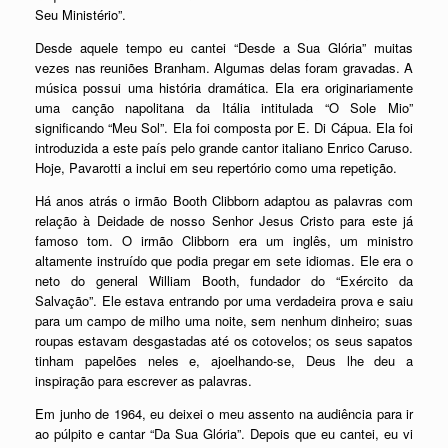
Seu Ministério”.
Desde aquele tempo eu cantei “Desde a Sua Glória” muitas
vezes nas reuniões Branham. Algumas delas foram gravadas. A
música possui uma história dramática. Ela era originariamente
uma canção napolitana da Itália intitulada “O Sole Mio”
significando “Meu Sol”. Ela foi composta por E. Di Cápua. Ela foi
introduzida a este país pelo grande cantor italiano Enrico Caruso.
Hoje, Pavarotti a inclui em seu repertório como uma repetição.
Há anos atrás o irmão Booth Clibborn adaptou as palavras com
relação à Deidade de nosso Senhor Jesus Cristo para este já
famoso tom. O irmão Clibborn era um inglês, um ministro
altamente instruído que podia pregar em sete idiomas. Ele era o
neto do general William Booth, fundador do “Exército da
Salvação”. Ele estava entrando por uma verdadeira prova e saiu
para um campo de milho uma noite, sem nenhum dinheiro; suas
roupas estavam desgastadas até os cotovelos; os seus sapatos
tinham papelões neles e, ajoelhando-se, Deus lhe deu a
inspiração para escrever as palavras.
Em junho de 1964, eu deixei o meu assento na audiência para ir
ao púlpito e cantar “Da Sua Glória”. Depois que eu cantei, eu vi