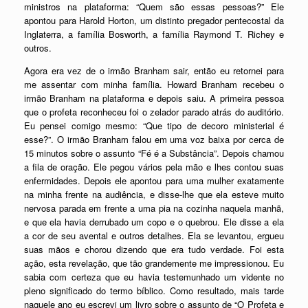
ministros na plataforma: “Quem são essas pessoas?” Ele
apontou para Harold Horton, um distinto pregador pentecostal da
Inglaterra, a família Bosworth, a família Raymond T. Richey e
outros.
Agora era vez de o irmão Branham sair, então eu retornei para
me assentar com minha família. Howard Branham recebeu o
irmão Branham na plataforma e depois saiu. A primeira pessoa
que o profeta reconheceu foi o zelador parado atrás do auditório.
Eu pensei comigo mesmo: “Que tipo de decoro ministerial é
esse?”. O irmão Branham falou em uma voz baixa por cerca de
15 minutos sobre o assunto “Fé é a Substância”. Depois chamou
a fila de oração. Ele pegou vários pela mão e lhes contou suas
enfermidades. Depois ele apontou para uma mulher exatamente
na minha frente na audiência, e disse-lhe que ela esteve muito
nervosa parada em frente a uma pia na cozinha naquela manhã,
e que ela havia derrubado um copo e o quebrou. Ele disse a ela
a cor de seu avental e outros detalhes. Ela se levantou, ergueu
suas mãos e chorou dizendo que era tudo verdade. Foi esta
ação, esta revelação, que tão grandemente me impressionou. Eu
sabia com certeza que eu havia testemunhado um vidente no
pleno significado do termo bíblico. Como resultado, mais tarde
naquele ano eu escrevi um livro sobre o assunto de “O Profeta e