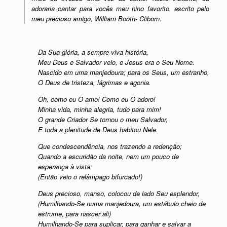
adoraria cantar para vocês meu hino favorito, escrito pelo
meu precioso amigo, William Booth- Cliborn.
Da Sua glória, a sempre viva história,
Meu Deus e Salvador veio, e Jesus era o Seu Nome.
Nascido em uma manjedoura; para os Seus, um estranho,
O Deus de tristeza, lágrimas e agonia.
Oh, como eu O amo! Como eu O adoro!
Minha vida, minha alegria, tudo para mim!
O grande Criador Se tornou o meu Salvador,
E toda a plenitude de Deus habitou Nele.
Que condescendência, nos trazendo a redenção;
Quando a escuridão da noite, nem um pouco de
esperança à vista;
(Então veio o relâmpago bifurcado!)
Deus precioso, manso, colocou de lado Seu esplendor,
(Humilhando-Se numa manjedoura, um estábulo cheio de
estrume, para nascer ali)
Humilhando-Se para suplicar, para ganhar e salvar a