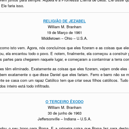
Ele faria isso.
RELIGIÃO DE JEZABEL
William M. Branham
19 de Março de 1961
Middletown – Ohio – U.S.A.
como isto vem. Agora, nós concluímos que eles fizeram e as coisas que el
, ela encantou todo o povo. E notem, finalmente, ela começou a construir 
s partes para chegarem naquele lugar, e começaram a contaminar a terra com
es têm eliminado. Exatamente as coisas que eles fizeram, vejam onde eles e
, bem exatamente o que disse Daniel que eles fariam. Ferro e barro não se
te se casa com um rapaz Católico tem que criar seus filhos católicos. Tudo
 inteiro está todo infiltrado.
O TERCEIRO ÊXODO
William M. Branham
30 de junho de 1963
Jeffersonville – Indiana – U.S.A.
u o seu trono para Roma. E a primeira coisa que Roma fez para destruir