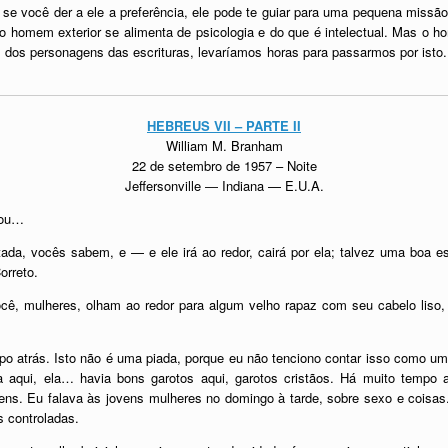
 se você der a ele a preferência, ele pode te guiar para uma pequena miss
o homem exterior se alimenta de psicologia e do que é intelectual. Mas o h
 dos personagens das escrituras, levaríamos horas para passarmos por isto
HEBREUS VII – PARTE II
William M. Branham
22 de setembro de 1957 – Noite
Jeffersonville ― Indiana — E.U.A.
 ou…
da, vocês sabem, e — e ele irá ao redor, cairá por ela; talvez uma boa 
orreto.
, mulheres, olham ao redor para algum velho rapaz com seu cabelo liso, c
empo atrás. Isto não é uma piada, porque eu não tenciono contar isso como 
 aqui, ela… havia bons garotos aqui, garotos cristãos. Há muito tempo 
s. Eu falava às jovens mulheres no domingo à tarde, sobre sexo e coisas.
 controladas.