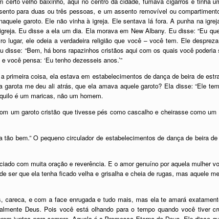
 certo velho baixinho, aqui no centro da cidade, fumava cigarros e tinha u
sento para duas ou três pessoas, e um assento removível ou compartimento 
aquele garoto. Ele não vinha à igreja. Ele sentava lá fora. A punha na igreja
 igreja. Eu disse a ela um dia. Ela morava em New Albany. Eu disse: “Eu qu
ro lugar, ele odeia a verdadeira religião que você – você tem. Ele desprez
 E eu disse: “Bem, há bons rapazinhos cristãos aqui com os quais você poderia
 e você pensa: ‘Eu tenho dezesseis anos.’”
 primeira coisa, ela estava em estabelecimentos de dança de beira de estra
 garota me deu ali atrás, que ela amava aquele garoto? Ela disse: “Ele tem
aquilo é um maricas, não um homem.
air com um garoto cristão que tivesse pés como cascalho e cheirasse como u
a tão bem.” O pequeno circulador de estabelecimentos de dança de beira de 
iado com muita oração e reverência. E o amor genuíno por aquela mulher vos
ode ser que ela tenha ficado velha e grisalha e cheia de rugas, mas aquele 
s, careca, e com a face enrugada e tudo mais, mas ela te amará exatame
ealmente Deus. Pois você está olhando para o tempo quando você tiver cr
em juntos para sempre. Aquela é a Promessa Eterna de Deus. Ele disse qu