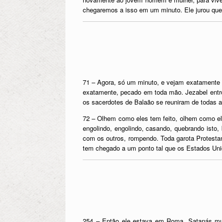
chegaremos a isso em um minuto. Ele jurou que 
71 – Agora, só um minuto, e vejam exatamente 
exatamente, pecado em toda mão. Jezabel entrou
os sacerdotes de Balaão se reuniram de todas a
72 – Olhem como eles tem feito, olhem como el
engolindo, engolindo, casando, quebrando isto
com os outros, rompendo. Toda garota Protestan
tem chegado a um ponto tal que os Estados Unidos
254 – Então ele estava em Roma. Satanás mudo