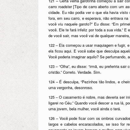
121 – Certa velha garotinha começou a sair com
carro roadster [Tipo de carro aberto com um as
cidade. Eu não podia ver o que ela havia visto n
fora, em seu carro, e esperava, não entrava na
você viu naquele garoto?” Eu disse: “Em primei
você. Ele te fará infeliz por toda a sua vida.”
de você sair, mas você vai de qualquer maneira,
122 – Ela começou a usar maquiagem e fugir, e a
ela ficou aqui. E você sabe que desculpa aquela
Você poderia imaginar aquilo? Se perfumando, 
123 – “Olha”, eu disse: “irmã, eu preferiria s
cristão.” Correto. Verdade. Sim.
124 – É desculpa, “Pezinhos tão lindos, e cheir
uma vergonha, desonroso.
125 – O casamento é nobre, mas deveria ser inic
ligarei no Céu.” Quando você descer a rua lá, p
uma jovem, bela mulher, você ainda o terá.
126 – Você pode ficar com os ombros curvado
largos e cabelos encaracolados, se isso for r
novamente ao jovem homem e mulher, para viver