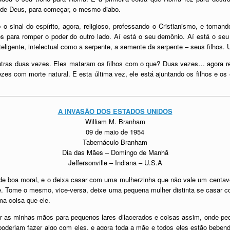
o de Deus, para começar, o mesmo diabo.
 o sinal do espírito, agora, religioso, professando o Cristianismo, e to
icos para romper o poder do outro lado. Aí está o seu demônio. Aí está o se
inteligente, intelectual como a serpente, a semente da serpente – seus filhos
outras duas vezes. Eles mataram os filhos com o que? Duas vezes… agora r
zes com morte natural. E esta última vez, ele está ajuntando os filhos e o
A INVASÃO DOS ESTADOS UNIDOS
William M. Branham
09 de maio de 1954
Tabernáculo Branham
Dia das Mães – Domingo de Manhã
Jeffersonville – Indiana – U.S.A
boa moral, e o deixa casar com uma mulherzinha que não vale um centavo;
. Tome o mesmo, vice-versa, deixe uma pequena mulher distinta se casar 
ma coisa que ele.
tar as minhas mãos para pequenos lares dilacerados e coisas assim, onde
oderiam fazer algo com eles, e agora toda a mãe e todos eles estão bebend