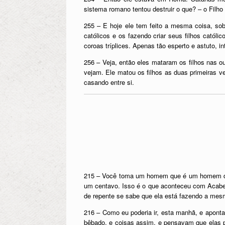
sistema romano tentou destruir o que? – o Filh
255 – E hoje ele tem feito a mesma coisa, sob
católicos e os fazendo criar seus filhos catól
coroas tríplices. Apenas tão esperto e astuto, 
256 – Veja, então eles mataram os filhos nas 
vejam. Ele matou os filhos as duas primeiras ve
casando entre si.
215 – Você toma um homem que é um homem de 
um centavo. Isso é o que aconteceu com Acabe
de repente se sabe que ela está fazendo a mes
216 – Como eu poderia ir, esta manhã, e apon
bêbado, e coisas assim, e pensavam que elas p