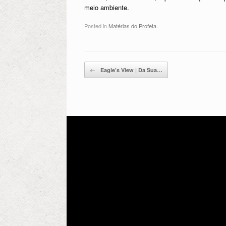
meio ambiente.
Posted in
Matérias do Profeta
.
Post navigation
←
Eagle’s View | Da Sua…