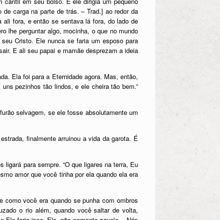
m cantil em seu bolso. E ele dirigia um pequeno
de carga na parte de trás. – Trad.] ao redor da
 ali fora, e então se sentava lá fora, do lado de
ero lhe perguntar algo, mocinha, o que no mundo
a seu Cristo. Ele nunca se faria um esposo para
 sair. E ali seu papai e mamãe desprezam a ideia
da. Ela foi para a Eternidade agora. Mas, então,
 uns pezinhos tão lindos, e ele cheira tão bem.”
m furão selvagem, se ele fosse absolutamente um
estrada, finalmente arruinou a vida da garota. É
 ligará para sempre. “O que ligares na terra, Eu
mesmo amor que você tinha por ela quando ela era
nte como você era quando se punha com ombros
uzado o rio além, quando você saltar de volta,
e Ele faria isso. Ele, não somente aquele… Nós