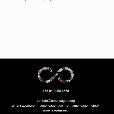
+55 64 3050-8558
contato@amensagem.org
amensagem.com | amensagem.com.br | amensagem.org.br
amensagem.org