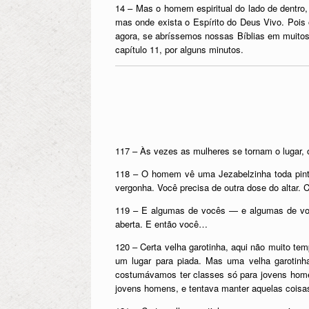
14 – Mas o homem espiritual do lado de dentro,
mas onde exista o Espírito do Deus Vivo. Pois 
agora, se abríssemos nossas Bíblias em muitos
capítulo 11, por alguns minutos.
117 – Às vezes as mulheres se tornam o lugar,
118 – O homem vê uma Jezabelzinha toda pinta
vergonha. Você precisa de outra dose do altar. C
119 – E algumas de vocês — e algumas de você
aberta. E então você…
120 – Certa velha garotinha, aqui não muito t
um lugar para piada. Mas uma velha garotinha
costumávamos ter classes só para jovens homen
jovens homens, e tentava manter aquelas coisas