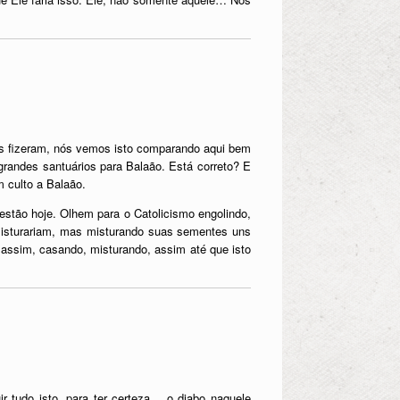
es fizeram, nós vemos isto comparando aqui bem
grandes santuários para Balaão. Está correto? E
 culto a Balaão.
stão hoje. Olhem para o Catolicismo engolindo,
 misturariam, mas misturando suas sementes uns
 assim, casando, misturando, assim até que isto
 tudo isto, para ter certeza… o diabo naquele