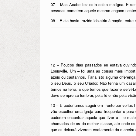
07 – Mas Acabe fez esta coisa malígna. E sem 
pessoas cometem aquele mesmo engano nestes
08 – E ela havia trazido idolatria à nação, ent
12 – Poucos dias passados eu estava ouvind
Louisville. Um – foi uma as coisas mais impor
azuis ou castanhos. Faria isto alguma diferenç
o seu Deus, o seu Criador. Não tenha um casa
temos na terra, o que temos que fazer é servi-Lo
deve sempre se lembrar, pela fé e não pela visão
13 – E poderíamos seguir em frente por verias 
vão escolher uma igreja para frequentar e para 
puderem encontrar aquela que tiver a – o mai
chamados de os da melhor classe, até onde os 
que os deixará viverem exatamente da maneira q