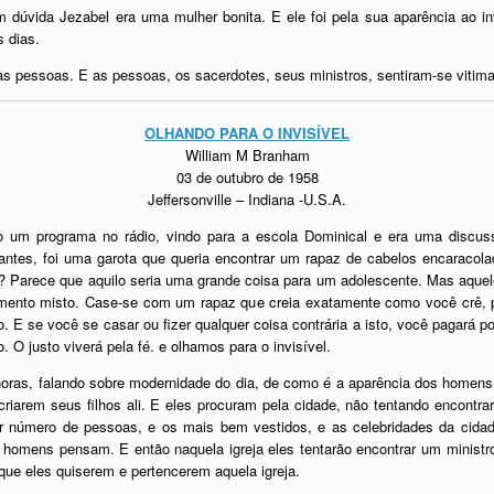
dúvida Jezabel era uma mulher bonita. E ele foi pela sua aparência ao i
 dias.
re as pessoas. E as pessoas, os sacerdotes, seus ministros, sentiram-se viti
OLHANDO PARA O INVISÍVEL
William M Branham
03 de outubro de 1958
Jeffersonville – Indiana -U.S.A.
o um programa no rádio, vindo para a escola Dominical e era uma discu
tantes, foi uma garota que queria encontrar um rapaz de cabelos encaracol
a? Parece que aquilo seria uma grande coisa para um adolescente. Mas aquele
mento misto. Case-se com um rapaz que creia exatamente como você crê, po
. E se você se casar ou fizer qualquer coisa contrária a isto, você pagará p
. O justo viverá pela fé. e olhamos para o invisível.
horas, falando sobre modernidade do dia, de como é a aparência dos homens
criarem seus filhos ali. E eles procuram pela cidade, não tentando encontrar 
or número de pessoas, e os mais bem vestidos, e as celebridades da cidad
homens pensam. E então naquela igreja eles tentarão encontrar um ministr
ue eles quiserem e pertencerem aquela igreja.