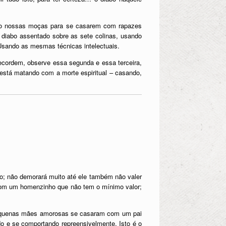
mando nossas moças para se casarem com rapazes
u diabo assentado sobre as sete colinas, usando
. Usando as mesmas técnicas intelectuais.
ecordem, observe essa segunda e essa terceira,
s está matando com a morte espiritual – casando,
 não demorará muito até ele também não valer
com um homenzinho que não tem o mínimo valor;
 pequenas mães amorosas se casaram com um pai
o e se comportando repreensivelmente. Isto é o