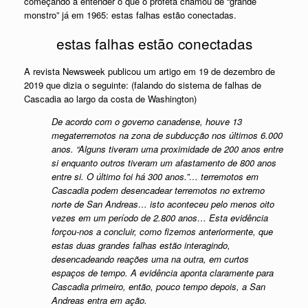
começando a entender o que o profeta chamou de “grande
monstro” já em 1965: estas falhas estão conectadas.
estas falhas estão conectadas
A revista Newsweek publicou um artigo em 19 de dezembro de
2019 que dizia o seguinte: (falando do sistema de falhas de
Cascadia ao largo da costa de Washington)
De acordo com o governo canadense, houve 13
megaterremotos na zona de subducção nos últimos 6.000
anos. “Alguns tiveram uma proximidade de 200 anos entre
si enquanto outros tiveram um afastamento de 800 anos
entre si. O último foi há 300 anos.”… terremotos em
Cascadia podem desencadear terremotos no extremo
norte de San Andreas… isto aconteceu pelo menos oito
vezes em um período de 2.800 anos… Esta evidência
forçou-nos a concluir, como fizemos anteriormente, que
estas duas grandes falhas estão interagindo,
desencadeando reações uma na outra, em curtos
espaços de tempo. A evidência aponta claramente para
Cascadia primeiro, então, pouco tempo depois, a San
Andreas entra em ação.