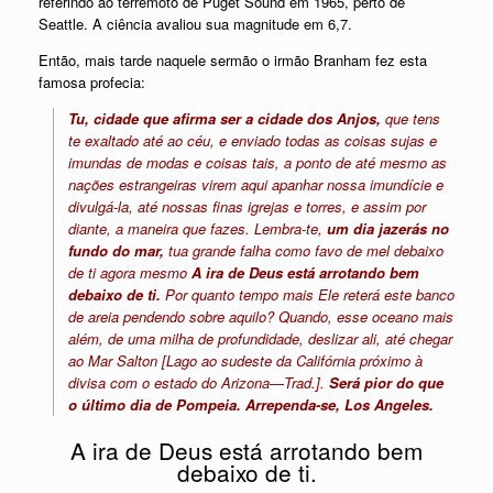
referindo ao terremoto de Puget Sound em 1965, perto de
Seattle. A ciência avaliou sua magnitude em 6,7.
Então, mais tarde naquele sermão o irmão Branham fez esta
famosa profecia:
Tu, cidade que afirma ser a cidade dos Anjos,
que tens
te exaltado até ao céu, e enviado todas as coisas sujas e
imundas de modas e coisas tais, a ponto de até mesmo as
nações estrangeiras virem aqui apanhar nossa imundície e
divulgá-la, até nossas finas igrejas e torres, e assim por
diante, a maneira que fazes. Lembra-te,
um dia jazerás no
fundo do mar,
tua grande falha como favo de mel debaixo
de ti agora mesmo
A ira de Deus está arrotando bem
debaixo de ti.
Por quanto tempo mais Ele reterá este banco
de areia pendendo sobre aquilo? Quando, esse oceano mais
além, de uma milha de profundidade, deslizar ali, até chegar
ao Mar Salton [Lago ao sudeste da Califórnia próximo à
divisa com o estado do Arizona—Trad.].
Será pior do que
o último dia de Pompeia. Arrependa-se, Los Angeles.
A ira de Deus está arrotando bem
debaixo de ti.