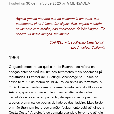
Posted on
30 de março de 2020
by
A MENSAGEM
Aquele grande monstro que se encontra lá em cima, que
estremeceu lá no Alasca, faz alguns dias, ergueu a cauda
novamente esta manhã, nas imediações de Washington. Ele
poderia vir nesta direção, facilmente.
65-0429E – “
Escolhendo Uma Noiva
”
Los Angeles, Califórnia
1964
O “grande monstro” ao qual o irmão Branham se referia na
citação anterior produziu um dos terremotos mais poderosos já
registrados. O tremor de 9,2 atingiu Anchorage no Alasca na
sexta-feira, 27 de março de 1964. Pouco antes do terremoto, o
irmão Branham estava em uma área remota perto do Klondyke,
Arizona, quando um redemoinho desceu diante de vários
caçadores em seu acampamento, decepando as copas das
árvores e arrancando pedras do lado do desfiladeiro. Mais tarde
o irmão Branham fez a declaração: “Julgamento está atingindo a
Costa Oeste.” A profecia se cumpriu quando o terremoto atingiu