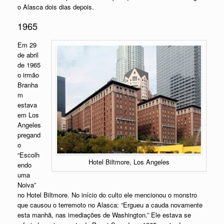
o Alasca dois dias depois.
1965
Em 29
de abril
de 1965
o irmão
Branha
m
estava
em Los
Angeles
pregand
o
“Escolh
Hotel Biltmore, Los Angeles
endo
uma
Noiva”
no Hotel Biltmore. No início do culto ele mencionou o monstro
que causou o terremoto no Alasca: “Ergueu a cauda novamente
esta manhã, nas imediações de Washington.” Ele estava se