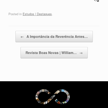
Posted in
Estudos | Destaques
.
Post navigation
←
A Importância da Reverência Antes…
Revista Boas Novas | William…
→