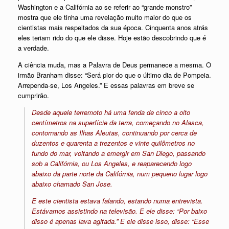
Washington e a Califórnia ao se referir ao “grande monstro”
mostra que ele tinha uma revelação muito maior do que os
cientistas mais respeitados da sua época. Cinquenta anos atrás
eles teriam rido do que ele disse. Hoje estão descobrindo que é
a verdade.
A ciência muda, mas a Palavra de Deus permanece a mesma. O
irmão Branham disse: “Será pior do que o último dia de Pompeia.
Arrependa-se, Los Angeles.” E essas palavras em breve se
cumprirão.
Desde aquele terremoto há uma fenda de cinco a oito
centímetros na superfície da terra, começando no Alasca,
contornando as Ilhas Aleutas, continuando por cerca de
duzentos e quarenta a trezentos e vinte quilômetros no
fundo do mar, voltando a emergir em San Diego, passando
sob a Califórnia, ou Los Angeles, e reaparecendo logo
abaixo da parte norte da Califórnia, num pequeno lugar logo
abaixo chamado San Jose.
E este cientista estava falando, estando numa entrevista.
Estávamos assistindo na televisão. E ele disse: “Por baixo
disso é apenas lava agitada.” E ele disse isso, disse: “Esse