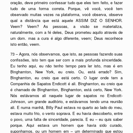
oração, deve primeiro confessar tudo que eles tem feito, e fazer
tudo de uma forma correta. Porque, vê você, você tem
observado muitas vezes na plataforma, você observa, observe
qual a distância que está aquele ASSIM DIZ O SENHOR.
Veem? Veem? As pessoas, a visão se materializa,
naturalmente, com a fé deles, Deus prometeu aquilo através de
um dom. mas a cura é algo diferente, veem; Deus reconhece
isto então, veem.
73 – Agora, nós observamos, que isto, as pessoas fazendo suas
confissões, isto tem que ser com a mais profunda sinceridade.
Eu tenho aqui, eu não tenho tempo para ler isto, mas é em
Binghamton, New York, eu creio. Ou, está errado? Sim,
Binghamton, eu creio que está certo. O lugar onde tem a
Companhia de Sapatos Endicott é ali. Binghamton, eu creio que
é chamado de Binghamton, Binghamton, está certo, New York.
Nós estávamos ali naquele lugar de sapatos no Endicott-
Johnson, um grande auditório, e estávamos tendo uma reunião
ali. E numa manhã, Billy Paul estava no quarto ao lado do meu,
estava muito frio, o vento soprava. E eu havia descoberto, entre
o povo, uma falta de sinceridade, parecia. E eu – eu quis saber
porque. Aqui estava um homem que havia sido curado,
suponhamos, ou um homem em – um determinado que estou