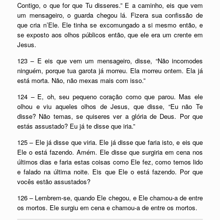
Contigo, o que for que Tu disseres.” E a caminho, eis que vem
um mensageiro, o guarda chegou lá. Fizera sua confissão de
que cria n’Ele. Ele tinha se excomungado a si mesmo então, e
se exposto aos olhos públicos então, que ele era um crente em
Jesus.
123 – E eis que vem um mensageiro, disse, “Não incomodes
ninguém, porque tua garota já morreu. Ela morreu ontem. Ela já
está morta. Não, não mexas mais com isso.”
124 – E, oh, seu pequeno coração como que parou. Mas ele
olhou e viu aqueles olhos de Jesus, que disse, “Eu não Te
disse? Não temas, se quiseres ver a glória de Deus. Por que
estás assustado? Eu já te disse que iria.”
125 – Ele já disse que viria. Ele já disse que faria isto, e eis que
Ele o está fazendo. Amém. Ele disse que surgiria em cena nos
últimos dias e faria estas coisas como Ele fez, como temos lido
e falado na última noite. Eis que Ele o está fazendo. Por que
vocês estão assustados?
126 – Lembrem-se, quando Ele chegou, e Ele chamou-a de entre
os mortos. Ele surgiu em cena e chamou-a de entre os mortos.