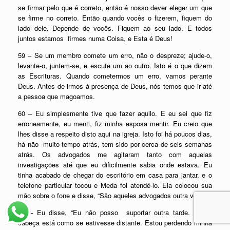
se firmar pelo que é correto, então é nosso dever eleger um que
se firme no correto. Então quando vocês o fizerem, fiquem do
lado dele. Depende de vocês. Fiquem ao seu lado. E todos
juntos estamos firmes numa Coisa, e Esta é Deus!
59 – Se um membro comete um erro, não o despreze; ajude-o,
levante-o, juntem-se, e escute um ao outro. Isto é o que dizem
as Escrituras. Quando cometermos um erro, vamos perante
Deus. Antes de irmos à presença de Deus, nós temos que ir até
a pessoa que magoamos.
60 – Eu simplesmente tive que fazer aquilo. E eu sei que fiz
erroneamente, eu menti, fiz minha esposa mentir. Eu creio que
lhes disse a respeito disto aqui na igreja. Isto foi há poucos dias,
há não muito tempo atrás, tem sido por cerca de seis semanas
atrás. Os advogados me agitaram tanto com aquelas
investigações até que eu dificilmente sabia onde estava. Eu
tinha acabado de chegar do escritório em casa para jantar, e o
telefone particular tocou e Meda foi atendê-lo. Ela colocou sua
mão sobre o fone e disse, “São aqueles advogados outra vez”.
61 – Eu disse, “Eu não posso suportar outra tarde. Minha
cabeça está como se estivesse distante. Estou perdendo minha