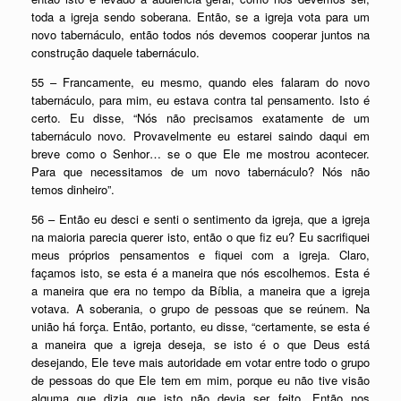
toda a igreja sendo soberana. Então, se a igreja vota para um
novo tabernáculo, então todos nós devemos cooperar juntos na
construção daquele tabernáculo.
55 – Francamente, eu mesmo, quando eles falaram do novo
tabernáculo, para mim, eu estava contra tal pensamento. Isto é
certo. Eu disse, “Nós não precisamos exatamente de um
tabernáculo novo. Provavelmente eu estarei saindo daqui em
breve como o Senhor… se o que Ele me mostrou acontecer.
Para que necessitamos de um novo tabernáculo? Nós não
temos dinheiro”.
56 – Então eu desci e senti o sentimento da igreja, que a igreja
na maioria parecia querer isto, então o que fiz eu? Eu sacrifiquei
meus próprios pensamentos e fiquei com a igreja. Claro,
façamos isto, se esta é a maneira que nós escolhemos. Esta é
a maneira que era no tempo da Bíblia, a maneira que a igreja
votava. A soberania, o grupo de pessoas que se reúnem. Na
união há força. Então, portanto, eu disse, “certamente, se esta é
a maneira que a igreja deseja, se isto é o que Deus está
desejando, Ele teve mais autoridade em votar entre todo o grupo
de pessoas do que Ele tem em mim, porque eu não tive visão
alguma que dizia que isto não devia ser feito. Então nos