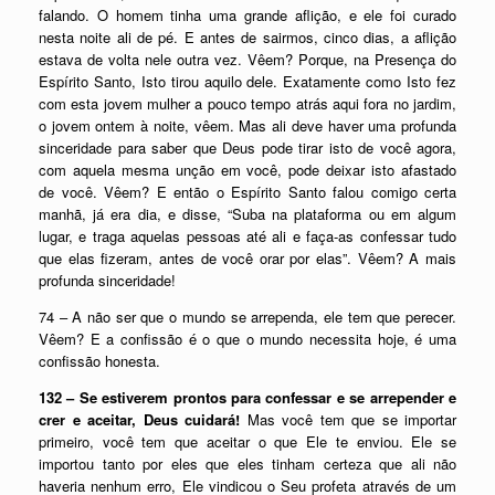
falando. O homem tinha uma grande aflição, e ele foi curado
nesta noite ali de pé. E antes de sairmos, cinco dias, a aflição
estava de volta nele outra vez. Vêem? Porque, na Presença do
Espírito Santo, Isto tirou aquilo dele. Exatamente como Isto fez
com esta jovem mulher a pouco tempo atrás aqui fora no jardim,
o jovem ontem à noite, vêem. Mas ali deve haver uma profunda
sinceridade para saber que Deus pode tirar isto de você agora,
com aquela mesma unção em você, pode deixar isto afastado
de você. Vêem? E então o Espírito Santo falou comigo certa
manhã, já era dia, e disse, “Suba na plataforma ou em algum
lugar, e traga aquelas pessoas até ali e faça-as confessar tudo
que elas fizeram, antes de você orar por elas”. Vêem? A mais
profunda sinceridade!
74 – A não ser que o mundo se arrependa, ele tem que perecer.
Vêem? E a confissão é o que o mundo necessita hoje, é uma
confissão honesta.
132 – Se estiverem prontos para confessar e se arrepender e
crer e aceitar, Deus cuidará!
Mas você tem que se importar
primeiro, você tem que aceitar o que Ele te enviou. Ele se
importou tanto por eles que eles tinham certeza que ali não
haveria nenhum erro, Ele vindicou o Seu profeta através de um