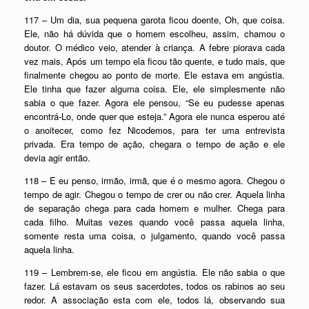
117 – Um dia, sua pequena garota ficou doente, Oh, que coisa.
Ele, não há dúvida que o homem escolheu, assim, chamou o
doutor. O médico veio, atender à criança. A febre piorava cada
vez mais, Após um tempo ela ficou tão quente, e tudo mais, que
finalmente chegou ao ponto de morte. Ele estava em angústia.
Ele tinha que fazer alguma coisa. Ele, ele simplesmente não
sabia o que fazer. Agora ele pensou, “Se eu pudesse apenas
encontrá-Lo, onde quer que esteja.” Agora ele nunca esperou até
o anoitecer, como fez Nicodemos, para ter uma entrevista
privada. Era tempo de ação, chegara o tempo de ação e ele
devia agir então.
118 – E eu penso, irmão, irmã, que é o mesmo agora. Chegou o
tempo de agir. Chegou o tempo de crer ou não crer. Aquela linha
de separação chega para cada homem e mulher. Chega para
cada filho. Muitas vezes quando você passa aquela linha,
somente resta uma coisa, o julgamento, quando você passa
aquela linha.
119 – Lembrem-se, ele ficou em angústia. Ele não sabia o que
fazer. Lá estavam os seus sacerdotes, todos os rabinos ao seu
redor. A associação esta com ele, todos lá, observando sua