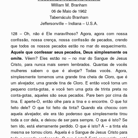
William M. Branham
06 de Maio de 1962
Tabernáculo Branham
Jeffersonville – Indiana – U.S.A.
128 – Oh, não é Ele maravilhoso? Agora, agora com nossa
confissão, nossa crença, nossa confissão de pecados, crendo
que todos os nossos pecados estão no mar do esquecimento.
Aquele que confessar seus pecados, Deus simplesmente os
omite.
Vêem? Eles estão no – no mar do Sangue de Jesus
Cristo, para nunca mais serem lembrados. Quantas de vocês
mulheres sabem o que é alvejar? Todas vocês. Agora,
simplesmente tomemos uma grande tina cheia de Cloro, que é
um alvejador, uma grande tina de Cloro. E então você toma um
pequeno conta-gotas, e você tem uma gota de trinta preta no
conta-gotas, aqueles são seus pecados. Pare bem por cima da
tina. E aperte-O, então olhe para a tina e o encontre. O que foi
feito dele? O que foi feito da tinta? Quando ela chocou com
aquela alvejador, ele era tão poderoso que simplesmente tirou
toda a cor dela, e deixou de ser para sempre. O que é isto? Se
tem ido, está eternamente perdido. O que é isto? A – a tinta ela
mesma se tornou cloro. Aquela é o Sangue de Jesus Cristo para