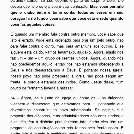
baralho? Então, se seu espírito é parte do Espírito Dele, Ele
deseja que isto esteja sobre sua confissão.
Mas você permite
que o diabo entre e tome conta, todas as vezes em seu
coração lá no fundo você sabe que você está errado quando
você faz aquelas coisas.
E quando um membro fala contra outro membro, você sabe que
isto é errado. Você está ordenado para orar um pelo outro, não
para falar contra o outro, mas para amar uns aos outros. E se
alguém está caído, vamos levantá-lo, ajudá-lo. Agora, aquilo nos
faz um – um – um grupo de crentes unidos. Agora, quando nós
não obedecemos aquilo, então nós não estamos obedecendo a
Deus e nós desagradamos a Deus. E portanto nossa igreja,
nosso povo não pode prosperar, a igreja não pode seguir em
frente, é porque estamos desunidos. Como Jesus disse, “Um
pouco de fermento leveda a massa”.
54 – Agora, se a junta da igreja ou como os – os diáconos
viessem e dissessem que estávamos para … pensando que
deveríamos construir um novo tabernáculo. Se aquela é a
proposta dos diáconos, e os administradores são consultados, e
eles não têm o dinheiro para fazerem isto, então eles têm um
programa de construção como nós temos pela frente agora. E
então isto é levado à audiência geral, como nós devemos ser,