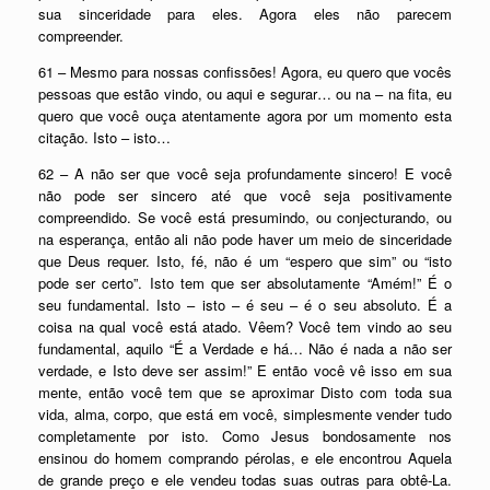
sua sinceridade para eles. Agora eles não parecem
compreender.
61 – Mesmo para nossas confissões! Agora, eu quero que vocês
pessoas que estão vindo, ou aqui e segurar… ou na – na fita, eu
quero que você ouça atentamente agora por um momento esta
citação. Isto – isto…
62 – A não ser que você seja profundamente sincero! E você
não pode ser sincero até que você seja positivamente
compreendido. Se você está presumindo, ou conjecturando, ou
na esperança, então ali não pode haver um meio de sinceridade
que Deus requer. Isto, fé, não é um “espero que sim” ou “isto
pode ser certo”. Isto tem que ser absolutamente “Amém!” É o
seu fundamental. Isto – isto – é seu – é o seu absoluto. É a
coisa na qual você está atado. Vêem? Você tem vindo ao seu
fundamental, aquilo “É a Verdade e há… Não é nada a não ser
verdade, e Isto deve ser assim!” E então você vê isso em sua
mente, então você tem que se aproximar Disto com toda sua
vida, alma, corpo, que está em você, simplesmente vender tudo
completamente por isto. Como Jesus bondosamente nos
ensinou do homem comprando pérolas, e ele encontrou Aquela
de grande preço e ele vendeu todas suas outras para obtê-La.