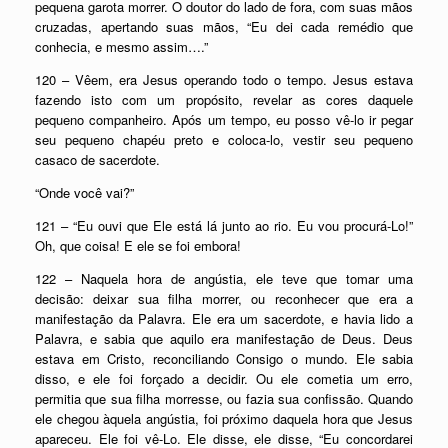
pequena garota morrer. O doutor do lado de fora, com suas mãos
cruzadas, apertando suas mãos, “Eu dei cada remédio que
conhecia, e mesmo assim….”
120 – Vêem, era Jesus operando todo o tempo. Jesus estava
fazendo isto com um propósito, revelar as cores daquele
pequeno companheiro. Após um tempo, eu posso vê-lo ir pegar
seu pequeno chapéu preto e coloca-lo, vestir seu pequeno
casaco de sacerdote.
“Onde você vai?”
121 – “Eu ouvi que Ele está lá junto ao rio. Eu vou procurá-Lo!”
Oh, que coisa! E ele se foi embora!
122 – Naquela hora de angústia, ele teve que tomar uma
decisão: deixar sua filha morrer, ou reconhecer que era a
manifestação da Palavra. Ele era um sacerdote, e havia lido a
Palavra, e sabia que aquilo era manifestação de Deus. Deus
estava em Cristo, reconciliando Consigo o mundo. Ele sabia
disso, e ele foi forçado a decidir. Ou ele cometia um erro,
permitia que sua filha morresse, ou fazia sua confissão. Quando
ele chegou àquela angústia, foi próximo daquela hora que Jesus
apareceu. Ele foi vê-Lo. Ele disse, ele disse, “Eu concordarei