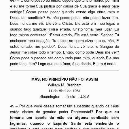
447 – E como posso eu então, depois que Cristo morreu por mim
e eu me tornei Sua justiça por causa de Sua graça e amor para
comigo? Como posso pecar quando existe algo entre mim e
Deus, um sacrifício? Eu não posso pecar, não posso fazer isto.
Deus nunca me vê. Ele vê a Cristo. Ele está em meu lugar, e
quando faço qualquer coisa errada, Cristo toma meu lugar. Eu
faço minha confissão: “Estou errado, Ele está certo. Senhor, Tu
conheces meu coração, Tu sabes se quero dizer isto ou não. E
estou errado, me perdoe”. Deus nunca vê isto, o Sangue de
Jesus me cobre todo o tempo. Então, como pode Deus me ver?
Como pode o pecado ser computado para mim, quando Ele não
pode fazer isto? Logo que eu o faço, é perdoado. E isto é certo.
MAS, NO PRINCÍPIO NÃO FOI ASSIM
William M. Branham
11 de Abril de 1961
Bloomington – Illinois – U.S.A
45 – Por que você deseja tomar um substituto quando os céus
estão cheios do genuíno poder Pentecostal?
Por que eu
tomaria um aperto de mão ou alguma confissão sem
lágrimas, quando o Espírito Santo está enchendo o
ambiente e está pronto para encher o seu coração com o