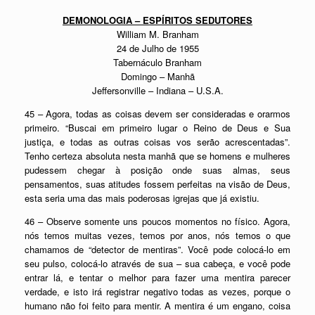
DEMONOLOGIA – ESPÍRITOS SEDUTORES
William M. Branham
24 de Julho de 1955
Tabernáculo Branham
Domingo – Manhã
Jeffersonville – Indiana – U.S.A.
45 – Agora, todas as coisas devem ser consideradas e orarmos
primeiro. “Buscai em primeiro lugar o Reino de Deus e Sua
justiça, e todas as outras coisas vos serão acrescentadas”.
Tenho certeza absoluta nesta manhã que se homens e mulheres
pudessem chegar à posição onde suas almas, seus
pensamentos, suas atitudes fossem perfeitas na visão de Deus,
esta seria uma das mais poderosas igrejas que já existiu.
46 – Observe somente uns poucos momentos no físico. Agora,
nós temos muitas vezes, temos por anos, nós temos o que
chamamos de “detector de mentiras”. Você pode colocá-lo em
seu pulso, colocá-lo através de sua – sua cabeça, e você pode
entrar lá, e tentar o melhor para fazer uma mentira parecer
verdade, e isto irá registrar negativo todas as vezes, porque o
humano não foi feito para mentir. A mentira é um engano, coisa