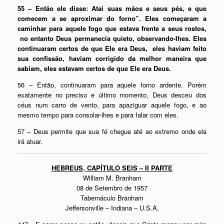
55 – Então ele disse: Atai suas mãos e seus pés, e que
comecem a se aproximar do forno”. Eles começaram a
caminhar para aquele fogo que estava frente a seus rostos,
no entanto Deus permanecia quieto, observando-lhes. Eles
continuaram certos de que Ele era Deus, eles haviam feito
sua confissão, haviam corrigido da melhor maneira que
sabiam, eles estavam certos de que Ele era Deus.
56 – Então, continuaram para aquele forno ardente. Porém
exatamente no preciso e último momento, Deus desceu dos
céus num carro de vento, para apaziguar aquele fogo, e ao
mesmo tempo para consolar-lhes e para falar com eles.
57 – Deus permite que sua fé chegue até ao extremo onde ela
irá atuar.
HEBREUS, CAPÍTULO SEIS –
II PARTE
William M. Branham
08 de Setembro de 1957
Tabernáculo Branham
Jeffersonville – Indiana – U.S.A.