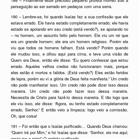
189 – Finalmente esse precioso pequeno profeta morreu sob a
perseguição ao ser serrado em pedaços com uma serra.
190 – Lembre-se, foi quando Isaías fez a sua confissão que ele
estava errado. Ele havia estado completamente errado; ele havia
estado se apoiando em seu credo (está vendo?), se apoiando no
– no homem, um assunto feito pelo homem. Ele viu um rei que
era um grande homem; ele era um homem religioso. Porém ele
viu que todos os homens falham. Está vendo? Porém quando
ele mudou isso, e olhou aqui para cima, e teve uma visão de
Quem era Deus, então ele disse: “Eu quero confessar que estou
errado. Aqueles velhos credos não funcionaram mais, porque
eles estão é mortos e falidos. (Está vendo?) Eles estão feridos
de lepra, porém eu vi a glória de Deus feita manifesta.” Um credo
não pode manifestar isso. Um credo não pode dizer isso dessa
maneira. Um credo não pode fazer isso dessa maneira.
Necessita de Cristo para fazê-lo dessa maneira. E tão logo que
ele viu isso, ele disse: “Agora, eu tenho estado completamente
errado, Senhor.” E então veio a limpeza; logo veio a comissão.
Oh, que coisa!
191 – Foi então que o Isaías purificado… Quando Deus chamou:
“Quem irá por Mim,” e foi Isaías que disse: “Senhor, eis-me aqui;
envia-me a mim!” O profeta purificado.