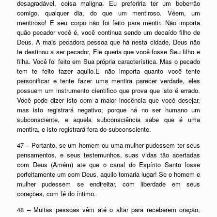
desagradável, coisa maligna. Eu preferiria ter um beberrão
comigo, qualquer dia, do que um mentiroso. Vêem, um
mentiroso! E seu corpo não foi feito para mentir. Não importa
quão pecador você é, você continua sendo um decaído filho de
Deus. A mais pecadora pessoa que há nesta cidade, Deus não
te destinou a ser pecador, Ele queria que você fosse Seu filho e
filha. Você foi feito em Sua própria característica. Mas o pecado
tem te feito fazer aquilo.E não importa quanto você tente
personificar e tente fazer uma mentira parecer verdade, eles
possuem um instrumento cientifico que prova que isto é errado.
Você pode dizer isto com a maior inocência que você desejar,
mas isto registrará negativo; porque há no ser humano um
subconsciente, e aquela subconsciência sabe que é uma
mentira, e isto registrará fora do subconsciente.
47 – Portanto, se um homem ou uma mulher pudessem ter seus
pensamentos, e seus testemunhos, suas vidas tão acertadas
com Deus (Amém) ate que o canal do Espírito Santo fosse
perfeitamente um com Deus, aquilo tomaria lugar! Se o homem e
mulher pudessem se endireitar, com liberdade em seus
corações, com fé do íntimo.
48 – Muitas pessoas vêm até o altar para receberem oração,