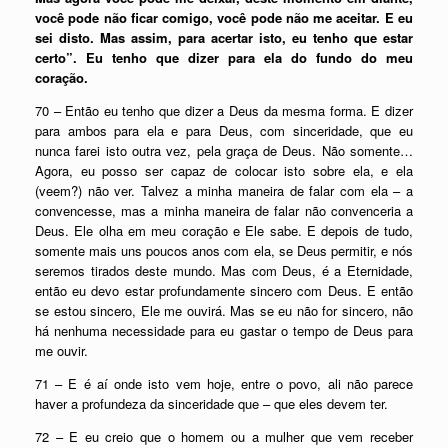
você pode não ficar comigo, você pode não me aceitar. E eu
sei disto. Mas assim, para acertar isto, eu tenho que estar
certo”. Eu tenho que dizer para ela do fundo do meu
coração.
70 – Então eu tenho que dizer a Deus da mesma forma. E dizer
para ambos para ela e para Deus, com sinceridade, que eu
nunca farei isto outra vez, pela graça de Deus. Não somente…
Agora, eu posso ser capaz de colocar isto sobre ela, e ela
(veem?) não ver. Talvez a minha maneira de falar com ela – a
convencesse, mas a minha maneira de falar não convenceria a
Deus. Ele olha em meu coração e Ele sabe. E depois de tudo,
somente mais uns poucos anos com ela, se Deus permitir, e nós
seremos tirados deste mundo. Mas com Deus, é a Eternidade,
então eu devo estar profundamente sincero com Deus. E então
se estou sincero, Ele me ouvirá. Mas se eu não for sincero, não
há nenhuma necessidade para eu gastar o tempo de Deus para
me ouvir.
71 – E é aí onde isto vem hoje, entre o povo, ali não parece
haver a profundeza da sinceridade que – que eles devem ter.
72 – E eu creio que o homem ou a mulher que vem receber