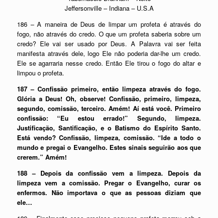
Jeffersonville – Indiana – U.S.A
186 – A maneira de Deus de limpar um profeta é através do
fogo, não através do credo. O que um profeta saberia sobre um
credo? Ele vai ser usado por Deus. A Palavra vai ser feita
manifesta através dele, logo Ele não poderia dar-lhe um credo.
Ele se agarraria nesse credo. Então Ele tirou o fogo do altar e
limpou o profeta.
187 – Confissão primeiro, então limpeza através do fogo.
Glória a Deus! Oh, observe! Confissão, primeiro, limpeza,
segundo, comissão, terceiro. Amém! Aí está você. Primeiro
confissão: “Eu estou errado!” Segundo, limpeza.
Justificação, Santificação, e o Batismo do Espírito Santo.
Está vendo? Confissão, limpeza, comissão. “Ide a todo o
mundo e pregai o Evangelho. Estes sinais seguirão aos que
crerem.” Amém!
188 – Depois da confissão vem a limpeza. Depois da
limpeza vem a comissão. Pregar o Evangelho, curar os
enfermos. Não importava o que as pessoas diziam que
ele…