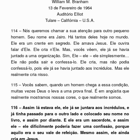
William M. Branham
13 de Fevereiro de 1964
Auditório Elliot
Tulare – Califórnia – U.S.A.
114 – Nós queremos chamar a sua atenção para outro pequeno
homem. Seu nome era Jairo. Há tantos deles hoje no mundo.
Ele era um crente em segredo. Ele amava Jesus. Ele ouvira
falar d’Ele. Ele cria n’Ele. Mas, vocês vêem, ele já se havia
juntado a uma organização. Sim, Ele – ele – ele simplesmente…
Ele não podia sair e confessa-lo. Ele cria, mas não podia
confessá-lo, pois ele já se havia juntado aos incrédulos. Mas ele
realmente cria nisso.
115 – Vocês sabem, quando um homem chega a essa condição,
muitas vezes Deus o leva a uma prova final. É em angústia que
realmente mostramos nossas cores, o que realmente somos.
116 – Assim lá estava ele, ele já se juntara aos incrédulos, e
já tinha passado para o outro lado e colocado seu nome no
livro, e assim por diante. E ele era um sacerdote, e assim
ele – ele dificilmente poderia fazer uma confissão, porque
aquilo era o seu vale de refeição. Mesmo assim, ele ainda
cria em Jesus.