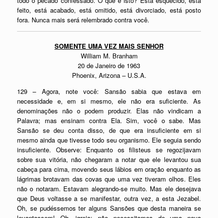
todo o pecado confessado. O que é isto? Está esquecido, está
feito, está acabado, está omitido, está divorciado, está posto
fora. Nunca mais será relembrado contra você.
SOMENTE UMA VEZ MAIS SENHOR
William M. Branham
20 de Janeiro de 1963
Phoenix, Arizona – U.S.A.
129 – Agora, note você: Sansão sabia que estava em
necessidade e, em si mesmo, ele não era suficiente. As
denominações não o podem produzir. Elas não vindicam a
Palavra; mas ensinam contra Ela. Sim, você o sabe. Mas
Sansão se deu conta disso, de que era insuficiente em si
mesmo ainda que tivesse todo seu organismo. Ele seguia sendo
insuficiente. Observe: Enquanto os filisteus se regozijavam
sobre sua vitória, não chegaram a notar que ele levantou sua
cabeça para cima, movendo seus lábios em oração enquanto as
lágrimas brotavam das covas que uma vez tiveram olhos. Eles
não o notaram. Estavam alegrando-se muito. Mas ele desejava
que Deus voltasse a se manifestar, outra vez, a esta Jezabel.
Oh, se pudéssemos ter alguns Sansões que desta maneira se
levantassem! Oh, igreja: não necessitamos de uma nova