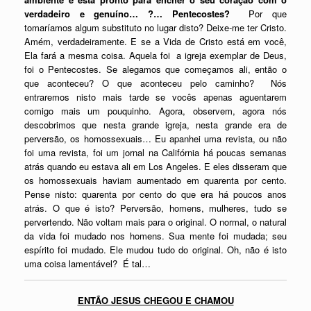
verdadeiro e genuíno… ?… Pentecostes?
Por que
tomaríamos algum substituto no lugar disto? Deixe-me ter Cristo.
Amém, verdadeiramente. E se a Vida de Cristo está em você,
Ela fará a mesma coisa. Aquela foi a igreja exemplar de Deus,
foi o Pentecostes. Se alegamos que começamos ali, então o
que aconteceu? O que aconteceu pelo caminho? Nós
entraremos nisto mais tarde se vocês apenas aguentarem
comigo mais um pouquinho. Agora, observem, agora nós
descobrimos que nesta grande igreja, nesta grande era de
perversão, os homossexuais… Eu apanhei uma revista, ou não
foi uma revista, foi um jornal na Califórnia há poucas semanas
atrás quando eu estava ali em Los Angeles. E eles disseram que
os homossexuais haviam aumentado em quarenta por cento.
Pense nisto: quarenta por cento do que era há poucos anos
atrás. O que é isto? Perversão, homens, mulheres, tudo se
pervertendo. Não voltam mais para o original. O normal, o natural
da vida foi mudado nos homens. Sua mente foi mudada; seu
espírito foi mudado. Ele mudou tudo do original. Oh, não é isto
uma coisa lamentável? É tal…
ENTÃO JESUS CHEGOU E CHAMOU