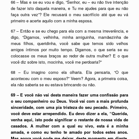
66 – Mas e se eu vou e digo, “Senhor, eu – eu não tive intenção
de fazer isto daquela maneira, e Tu me ajudes para que eu não
faça outra vez”? Ele recusará o meu sacrifício até que eu vá
primeiro e acerte aquilo com a minha esposa.
67 – Então e se eu chego para ela com a mesma irreverência, e
digo, “Digamos, velhinha, minha amiguinha, mamãezinha de
meus filhos, queridinha, você sabe que temos sido velhos
amigos íntimos por muito tempo. Digamos, o que seria se eu
colocasse os meus braços ao redor de outra mulher? E o que
você diz sobre isto, mocinha, você me perdoaria?”
68 – Eu imagino como ela olharia. Ela pensaria, “O que
aconteceu com o meu esposo?” Veem? Agora, a primeira coisa,
ela não saberia se eu estava brincando ou não.
69 – E você não vai desta maneira fazer uma confissão para
o seu companheiro ou Deus. Você vai com a mais profunda
sinceridade, com uma pia tristeza do seu pecado. Primeiro,
você deve estar arrependido. Eu devo dizer a ela, “Querida,
venha aqui, isto pode significar o restante de nossa vida de
casados. A mulher com a qual eu vivo, esta é a minha
amada, e como eu tenho te amado por todos estes anos.
Mas agora você pode me deixar, deste momento em diante,