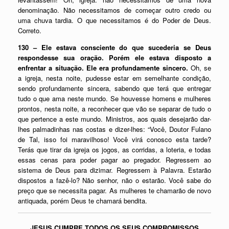
denominação. Não necessitamos de começar outro credo ou
uma chuva tardia. O que necessitamos é do Poder de Deus.
Correto.
130 – Ele estava consciente do que sucederia se Deus
respondesse sua oração. Porém ele estava disposto a
enfrentar a situação. Ele era profundamente sincero.
Oh, se
a igreja, nesta noite, pudesse estar em semelhante condição,
sendo profundamente sincera, sabendo que terá que entregar
tudo o que ama neste mundo. Se houvesse homens e mulheres
prontos, nesta noite, a reconhecer que vão se separar de tudo o
que pertence a este mundo. Ministros, aos quais desejarão dar-
lhes palmadinhas nas costas e dizer-lhes: “Você, Doutor Fulano
de Tal, isso foi maravilhoso! Você virá conosco esta tarde?
Terás que tirar da igreja os jogos, as corridas, a loteria, e todas
essas cenas para poder pagar ao pregador. Regressem ao
sistema de Deus para dizimar. Regressem à Palavra. Estarão
dispostos a fazê-lo? Não senhor, não o estarão. Você sabe do
preço que se necessita pagar. As mulheres te chamarão de novo
antiquada, porém Deus te chamará bendita.
JESUS CUMPRE TODOS OS SEUS COMPROMISSOS