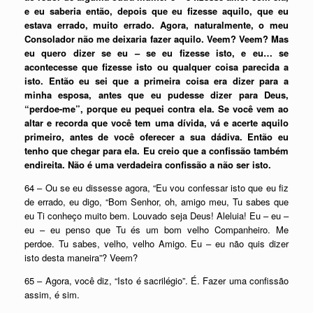
e eu saberia então, depois que eu fizesse aquilo, que eu
estava errado, muito errado. Agora, naturalmente, o meu
Consolador não me deixaria fazer aquilo. Veem? Veem? Mas
eu quero dizer se eu – se eu fizesse isto, e eu… se
acontecesse que fizesse isto ou qualquer coisa parecida a
isto. Então eu sei que a primeira coisa era dizer para a
minha esposa, antes que eu pudesse dizer para Deus,
“perdoe-me”, porque eu pequei contra ela. Se você vem ao
altar e recorda que você tem uma dívida, vá e acerte aquilo
primeiro, antes de você oferecer a sua dádiva. Então eu
tenho que chegar para ela. Eu creio que a confissão também
endireita. Não é uma verdadeira confissão a não ser isto.
64 – Ou se eu dissesse agora, “Eu vou confessar isto que eu fiz
de errado, eu digo, “Bom Senhor, oh, amigo meu, Tu sabes que
eu Ti conheço muito bem. Louvado seja Deus! Aleluia! Eu – eu –
eu – eu penso que Tu és um bom velho Companheiro. Me
perdoe. Tu sabes, velho, velho Amigo. Eu – eu não quis dizer
isto desta maneira”? Veem?
65 – Agora, você diz, “Isto é sacrilégio”. É. Fazer uma confissão
assim, é sim.