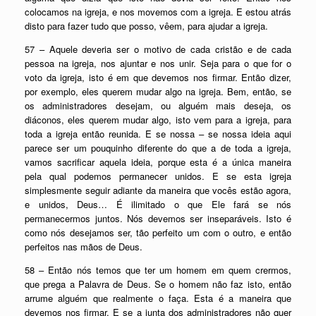
colocamos na igreja, e nos movemos com a igreja. E estou atrás
disto para fazer tudo que posso, vêem, para ajudar a igreja.
57 – Aquele deveria ser o motivo de cada cristão e de cada
pessoa na igreja, nos ajuntar e nos unir. Seja para o que for o
voto da igreja, isto é em que devemos nos firmar. Então dizer,
por exemplo, eles querem mudar algo na igreja. Bem, então, se
os administradores desejam, ou alguém mais deseja, os
diáconos, eles querem mudar algo, isto vem para a igreja, para
toda a igreja então reunida. E se nossa – se nossa ideia aqui
parece ser um pouquinho diferente do que a de toda a igreja,
vamos sacrificar aquela ideia, porque esta é a única maneira
pela qual podemos permanecer unidos. E se esta igreja
simplesmente seguir adiante da maneira que vocês estão agora,
e unidos, Deus… É ilimitado o que Ele fará se nós
permanecermos juntos. Nós devemos ser inseparáveis. Isto é
como nós desejamos ser, tão perfeito um com o outro, e então
perfeitos nas mãos de Deus.
58 – Então nós temos que ter um homem em quem crermos,
que prega a Palavra de Deus. Se o homem não faz isto, então
arrume alguém que realmente o faça. Esta é a maneira que
devemos nos firmar. E se a junta dos administradores não quer