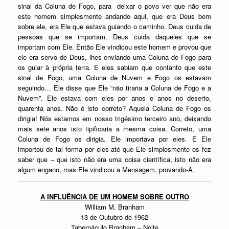
sinal da Coluna de Fogo, para deixar o povo ver que não era
este homem simplesmente andando aqui, que era Deus bem
sobre ele, era Ele que estava guiando o caminho. Deus cuida de
pessoas que se importam. Deus cuida daqueles que se
importam com Ele. Então Ele vindicou este homem e provou que
ele era servo de Deus, lhes enviando uma Coluna de Fogo para
os guiar à própria terra. E eles sabiam que contanto que este
sinal de Fogo, uma Coluna de Nuvem e Fogo os estavam
seguindo… Ele disse que Ele “não tiraria a Coluna de Fogo e a
Nuvem”. Ele estava com eles por anos e anos no deserto,
quarenta anos. Não é isto correto? Aquela Coluna de Fogo os
dirigia! Nós estamos em nosso trigésimo terceiro ano, deixando
mais sete anos isto tipificaria a mesma coisa. Correto, uma
Coluna de Fogo os dirigia. Ele importava por eles. E Ele
importou de tal forma por eles até que Ele simplesmente os fez
saber que – que isto não era uma coisa científica, isto não era
algum engano, mas Ele vindicou a Mensagem, provando-A.
A INFLUÊNCIA DE UM HOMEM SOBRE OUTRO
William M. Branham
13 de Outubro de 1962
Tabernáculo Branham – Noite