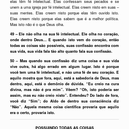
elas têm fé intelectual. Elas confessam seus pecados e se
unem a uma igreja por fé intelectual. Elas creem nisto em suas –
suas mentes. Elas creem nisto porque elas têm ouvido isto.
Elas creem nisto porque elas sabem que é a melhor política.
Mas isto não é o que Deus olha.
49 – Ele não olha na sua fé intelectual. Ele olha no coração,
onde dentro Deus… E quando isto vem do coração, então
todas as coisas são possíveis, suas confissão encontra com
sua vida, sua vida fala tão alto quanto fala sua confissão.
50 – Mas quando sua confissão diz uma coisa e sua vida
vive outra, há algo errado em algum lugar. Isto é porque
você tem uma fé intelectual, e não uma fé de seu coração. E
aquilo mostra que fora, aqui, está a sabedoria de Deus, mas
dentro, aqui, está o demônio de dúvida. “Eu creio na cura
divina, mas não é pra mim”. Vêem? “Oh, isto poderia ser
assim, mas eu não creio nisto”. Entendeu? Do lado de fora,
você diz “Sim”; do Aldo de dentro sua consciência diz
“Não”. Aquela mesma coisa cientifica provaria que aquilo
era o certo, provaria isto.
POSSUINDO TODAS AS COISAS