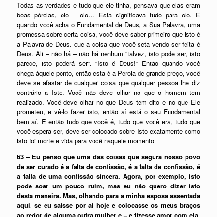
Todas as verdades e tudo que ele tinha, pensava que elas eram
boas pérolas, ele – ele… Esta significava tudo para ele. E
quando você acha o Fundamental de Deus, a Sua Palavra, uma
promessa sobre certa coisa, você deve saber primeiro que isto é
a Palavra de Deus, que a coisa que você seta vendo ser feita é
Deus. Ali – não há – não há nenhum “talvez, isto pode ser, isto
parece, isto poderá ser”. “Isto é Deus!” Então quando você
chega àquele ponto, então esta é a Pérola de grande preço, você
deve se afastar de qualquer coisa que qualquer pessoa lhe diz
contrário a Isto. Você não deve olhar no que o homem tem
realizado. Você deve olhar no que Deus tem dito e no que Ele
prometeu, e vê-lo fazer isto, então aí está o seu Fundamental
bem aí. E então tudo que você é, tudo que você era, tudo que
você espera ser, deve ser colocado sobre Isto exatamente como
isto foi morte e vida para você naquele momento.
63 – Eu penso que uma das coisas que segura nosso povo
de ser curado é a falta de confissão, é a falta de confissão, é
a falta de uma confissão sincera. Agora, por exemplo, isto
pode soar um pouco ruim, mas eu não quero dizer isto
desta maneira. Mas, olhando para a minha esposa assentada
aqui. se eu saísse por aí hoje e colocasse os meus braços
ao redor de alguma outra mulher e – e fizesse amor com ela,