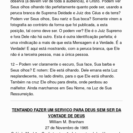
observa (a devem ver de toda a audiência), é Cristo. Podem ver
Seus olhos olhando tão perfeitamente quanto pode ser, usando a
peruca branca de Suprema Deidade e Juiz dos Céus e da terra?
Podem ver Seus olhos, Seu nariz e Sua boca? Somente virem a
fotografia ao contrário da forma que foi publicada, a esta
posição, tal como deve ser. O podem ver? Ele é o Juiz Supremo
e fora Dele não há outro. Esta é outra identificação perfeita; é
uma vindicação a mais de que esta Mensagem é a Verdade. É a
Verdade! E aqui está mostrando, com a peruca branca, que Ele
não é a terceira pessoa, mas a única pessoa.
12 – Podem ver claramente o escuro, Sua face, Sua barba e
Seus olhos? E notem: Ele está olhando. Dele emana esta Luz
resplandecente, no lado direito, para o que Ele está olhando.
Também na cruz Ele olhou para direita, onde perdoou ao
malfeitor. Ainda marchamos em Seu Nome, na Luz de Sua
Ressurreição.
TENTANDO FAZER UM SERVIÇO PARA DEUS SEM SER DA
VONTADE DE DEUS
William M. Branham
27 de Novembro de 1965