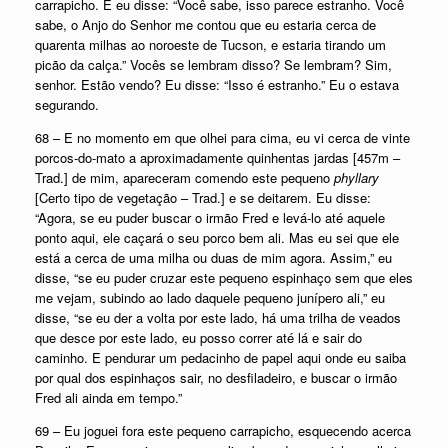
carrapicho. E eu disse: “Você sabe, isso parece estranho. Você
sabe, o Anjo do Senhor me contou que eu estaria cerca de
quarenta milhas ao noroeste de Tucson, e estaria tirando um
picão da calça.” Vocês se lembram disso? Se lembram? Sim,
senhor. Estão vendo? Eu disse: “Isso é estranho.” Eu o estava
segurando.
68 – E no momento em que olhei para cima, eu vi cerca de vinte
porcos-do-mato a aproximadamente quinhentas jardas [457m –
Trad.] de mim, apareceram comendo este pequeno
phyllary
[Certo tipo de vegetação – Trad.] e se deitarem. Eu disse:
“Agora, se eu puder buscar o irmão Fred e levá-lo até aquele
ponto aqui, ele caçará o seu porco bem ali. Mas eu sei que ele
está a cerca de uma milha ou duas de mim agora. Assim,” eu
disse, “se eu puder cruzar este pequeno espinhaço sem que eles
me vejam, subindo ao lado daquele pequeno junípero ali,” eu
disse, “se eu der a volta por este lado, há uma trilha de veados
que desce por este lado, eu posso correr até lá e sair do
caminho. E pendurar um pedacinho de papel aqui onde eu saiba
por qual dos espinhaços sair, no desfiladeiro, e buscar o irmão
Fred ali ainda em tempo.”
69 – Eu joguei fora este pequeno carrapicho, esquecendo acerca