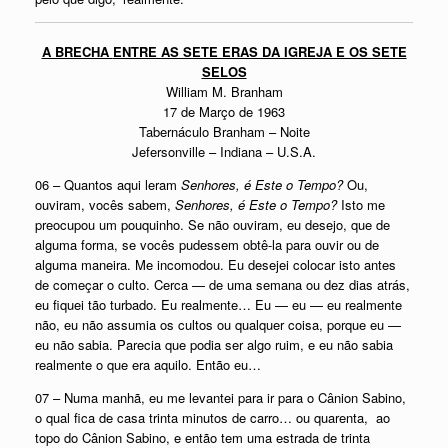
A BRECHA
ENTRE AS SETE ERAS DA IGREJA E OS SETE
SELOS
William M. Branham
17 de Março de 1963
Tabernáculo Branham – Noite
Jefersonville – Indiana – U.S.A.
06 – Quantos aqui leram
Senhores, é Este o Tempo?
Ou,
ouviram, vocês sabem,
Senhores, é Este o Tempo?
Isto me
preocupou um pouquinho. Se não ouviram, eu desejo, que de
alguma forma, se vocês pudessem obtê-la para ouvir ou de
alguma maneira. Me incomodou. Eu desejei colocar isto antes
de começar o culto. Cerca — de uma semana ou dez dias atrás,
eu fiquei tão turbado. Eu realmente… Eu — eu — eu realmente
não, eu não assumia os cultos ou qualquer coisa, porque eu —
eu não sabia. Parecia que podia ser algo ruim, e eu não sabia
realmente o que era aquilo. Então eu…
07 – Numa manhã, eu me levantei para ir para o Cânion Sabino,
o qual fica de casa trinta minutos de carro… ou quarenta, ao
topo do Cânion Sabino, e então tem uma estrada de trinta