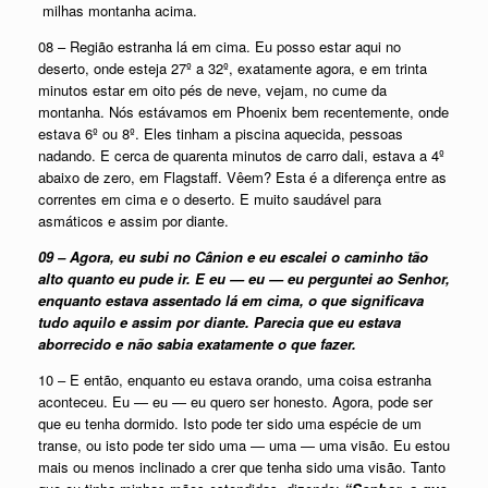
milhas montanha acima.
08 – Região estranha lá em cima. Eu posso estar aqui no
deserto, onde esteja 27º a 32º, exatamente agora, e em trinta
minutos estar em oito pés de neve, vejam, no cume da
montanha. Nós estávamos em Phoenix bem recentemente, onde
estava 6º ou 8º. Eles tinham a piscina aquecida, pessoas
nadando. E cerca de quarenta minutos de carro dali, estava a 4º
abaixo de zero, em Flagstaff. Vêem? Esta é a diferença entre as
correntes em cima e o deserto. E muito saudável para
asmáticos e assim por diante.
09 – Agora, eu subi no Cânion e eu escalei o caminho tão
alto quanto eu pude ir. E eu — eu — eu perguntei ao Senhor,
enquanto estava assentado lá em cima, o que significava
tudo aquilo e assim por diante. Parecia que eu estava
aborrecido e não sabia exatamente o que fazer.
10 – E então, enquanto eu estava orando, uma coisa estranha
aconteceu. Eu — eu — eu quero ser honesto. Agora, pode ser
que eu tenha dormido. Isto pode ter sido uma espécie de um
transe, ou isto pode ter sido uma — uma — uma visão. Eu estou
mais ou menos inclinado a crer que tenha sido uma visão. Tanto