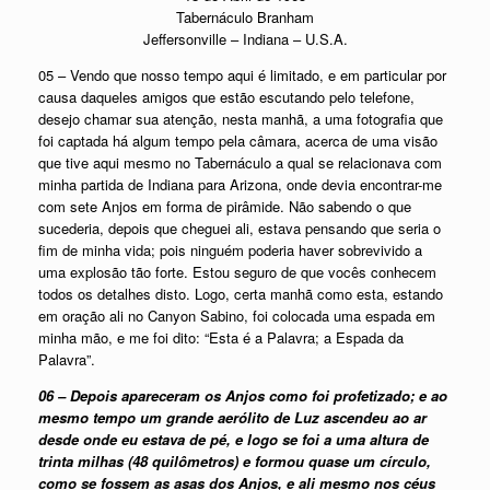
Tabernáculo Branham
Jeffersonville – Indiana – U.S.A.
05 – Vendo que nosso tempo aqui é limitado, e em particular por
causa daqueles amigos que estão escutando pelo telefone,
desejo chamar sua atenção, nesta manhã, a uma fotografia que
foi captada há algum tempo pela câmara, acerca de uma visão
que tive aqui mesmo no Tabernáculo a qual se relacionava com
minha partida de Indiana para Arizona, onde devia encontrar-me
com sete Anjos em forma de pirâmide. Não sabendo o que
sucederia, depois que cheguei ali, estava pensando que seria o
fim de minha vida; pois ninguém poderia haver sobrevivido a
uma explosão tão forte. Estou seguro de que vocês conhecem
todos os detalhes disto. Logo, certa manhã como esta, estando
em oração ali no Canyon Sabino, foi colocada uma espada em
minha mão, e me foi dito: “Esta é a Palavra; a Espada da
Palavra”.
06 – Depois apareceram os Anjos como foi profetizado; e ao
mesmo tempo um grande aerólito de Luz ascendeu ao ar
desde onde eu estava de pé, e logo se foi a uma altura de
trinta milhas (48 quilômetros) e formou quase um círculo,
como se fossem as asas dos Anjos, e ali mesmo nos céus