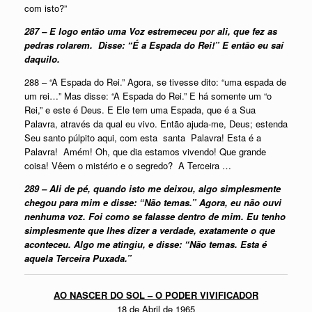
com isto?”
287 – E logo então uma Voz estremeceu por ali, que fez as
pedras rolarem. Disse: “É a Espada do Rei!” E então eu saí
daquilo.
288 – “A Espada do Rei.” Agora, se tivesse dito: “uma espada de
um rei…” Mas disse: “A Espada do Rei.” E há somente um “o
Rei,” e este é Deus. E Ele tem uma Espada, que é a Sua
Palavra, através da qual eu vivo. Então ajuda-me, Deus; estenda
Seu santo púlpito aqui, com esta santa Palavra! Esta é a
Palavra! Amém! Oh, que dia estamos vivendo! Que grande
coisa! Vêem o mistério e o segredo? A Terceira …
289 – Ali de pé, quando isto me deixou, algo simplesmente
chegou para mim e disse: “Não temas.” Agora, eu não ouvi
nenhuma voz. Foi como se falasse dentro de mim. Eu tenho
simplesmente que lhes dizer a verdade, exatamente o que
aconteceu. Algo me atingiu, e disse: “Não temas. Esta é
aquela Terceira Puxada.”
AO NASCER DO SOL –
O PODER VIVIFICADOR
18 de Abril de 1965