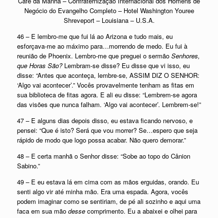
Café da Manhã – Confraternização Internacional dos Homens de
Negócio do Evangelho Completo – Hotel Washington Youree
Shreveport – Louisiana – U.S.A.
46 – E lembro-me que fui lá ao Arizona e tudo mais, eu
esforçava-me ao máximo para…morrendo de medo. Eu fui à
reunião de Phoenix. Lembro-me que preguei o sermão
Senhores,
que Horas São?
Lembram-se disse? Eu disse que vi isso, eu
disse: “Antes que aconteça, lembre-se, ASSIM DIZ O SENHOR:
‘Algo vai acontecer’.” Vocês provavelmente tenham as fitas em
sua biblioteca de fitas agora. E ali eu disse: “Lembrem-se agora
das visões que nunca falham. ‘Algo vai acontecer’. Lembrem-se!”
47 – E alguns dias depois disso, eu estava ficando nervoso, e
pensei: “Que é isto? Será que vou morrer? Se…espero que seja
rápido de modo que logo possa acabar. Não quero demorar.”
48 – E certa manhã o Senhor disse: “Sobe ao topo do Cânion
Sabino.”
49 – E eu estava lá em cima com as mãos erguidas, orando. Eu
senti algo vir até minha mão. Era uma espada. Agora, vocês
podem imaginar como se sentiriam, de pé ali sozinho e aqui uma
faca em sua mão
desse
comprimento. Eu a abaixei e olhei para