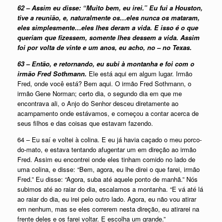
62 – Assim eu disse: “Muito bem, eu irei.” Eu fui a Houston,
tive a reunião, e, naturalmente os…eles nunca os mataram,
eles simplesmente…eles lhes deram a vida. E isso é o que
queriam que fizessem, somente lhes dessem a vida. Assim
foi por volta de vinte e um anos, eu acho, no – no Texas.
63 – Então, e retornando, eu subi à montanha e foi com o
irmão Fred Sothmann.
Ele está aqui em algum lugar. Irmão
Fred, onde você está? Bem aqui. O irmão Fred Sothmann, o
irmão Gene Norman; certo dia, o segundo dia em que me
encontrava ali, o Anjo do Senhor desceu diretamente ao
acampamento onde estávamos, e começou a contar acerca de
seus filhos e das coisas que estavam fazendo.
64 – Eu saí e voltei à colina. E eu já havia caçado o meu porco-
do-mato, e estava tentando afugentar um em direção ao irmão
Fred. Assim eu encontrei onde eles tinham comido no lado de
uma colina, e disse: “Bem, agora, eu lhe direi o que farei, irmão
Fred.” Eu disse: “Agora, suba até aquele ponto de manhã.” Nós
subimos até ao raiar do dia, escalamos a montanha. “E vá até lá
ao raiar do dia, eu irei pelo outro lado. Agora, eu não vou atirar
em nenhum, mas se eles correrem nesta direção, eu atirarei na
frente deles e os farei voltar. E escolha um grande.”