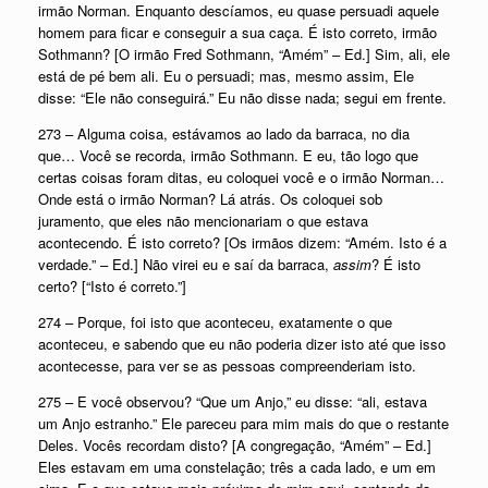
irmão Norman. Enquanto descíamos, eu quase persuadi aquele
homem para ficar e conseguir a sua caça. É isto correto, irmão
Sothmann? [O irmão Fred Sothmann, “Amém” – Ed.] Sim, ali, ele
está de pé bem ali. Eu o persuadi; mas, mesmo assim, Ele
disse: “Ele não conseguirá.” Eu não disse nada; segui em frente.
273 – Alguma coisa, estávamos ao lado da barraca, no dia
que… Você se recorda, irmão Sothmann. E eu, tão logo que
certas coisas foram ditas, eu coloquei você e o irmão Norman…
Onde está o irmão Norman? Lá atrás. Os coloquei sob
juramento, que eles não mencionariam o que estava
acontecendo. É isto correto? [Os irmãos dizem: “Amém. Isto é a
verdade.” – Ed.] Não virei eu e saí da barraca,
assim
? É isto
certo? [“Isto é correto.”]
274 – Porque, foi isto que aconteceu, exatamente o que
aconteceu, e sabendo que eu não poderia dizer isto até que isso
acontecesse, para ver se as pessoas compreenderiam isto.
275 – E você observou? “Que um Anjo,” eu disse: “ali, estava
um Anjo estranho.” Ele pareceu para mim mais do que o restante
Deles. Vocês recordam disto? [A congregação, “Amém” – Ed.]
Eles estavam em uma constelação; três a cada lado, e um em