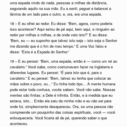
uma espada vindo do nada, pessoas a milhas de distância,
segurando aquilo na sua mão. Eu a senti, peguei e balancei a
lâmina de um lado para o outro, e, ora, era uma espada.
18 – E eu olhei ao redor. Eu disse: “Bem, agora, como poderia
isso acontecer? Aqui estou de pé aqui, bem aqui, e ninguém ao
redor por milhas e milhas, e de onde veio isto?” E eu disse:
“Bem, eu — eu suponho que talvez isto seja – isto seja o Senhor
me dizendo que é o fim de meu tempo.” E uma Voz falou e
disse: “Esta é a Espada do Senhor.”
19 – E eu pensei: “Bem, uma espada, então é — como um rei ao
cavaleiro.” Você sabe, como costumavam fazer na Inglaterra e
diferentes lugares. Eu pensei: “É para isto que é, para o
cavaleiro.” E eu pensei: “Bem, talvez eu tenha que colocar as
mãos sobre o povo, ou…” Eu tinha todo tipo… A mente humana
pode estar toda confusa, vocês sabem. Você não sabe. Nossas
mentes são finitas; a Dele é infinita. Então, e à medida que eu
estava, isto… Então ela saiu da minha mão e eu não sei para
onde foi, simplesmente desapareceu. Ora, se uma pessoa não
compreende um pouquinho das coisas espirituais, você — você
enlouqueceria. Você ficaria ali de pé, querendo saber o que
aconteceu.