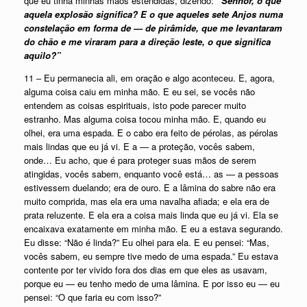
que eu tinha minhas mãos estendidas, dizendo:
“Senhor, o que
aquela explosão significa? E o que aqueles sete Anjos numa
constelação em forma de — de pirâmide, que me levantaram
do chão e me viraram para a direção leste, o que significa
aquilo?”
11 – Eu permanecia ali, em oração e algo aconteceu. E, agora,
alguma coisa caiu em minha mão. E eu sei, se vocês não
entendem as coisas espirituais, isto pode parecer muito
estranho. Mas alguma coisa tocou minha mão. E, quando eu
olhei, era uma espada. E o cabo era feito de pérolas, as pérolas
mais lindas que eu já vi. E a — a proteção, vocês sabem,
onde… Eu acho, que é para proteger suas mãos de serem
atingidas, vocês sabem, enquanto você está… as — a pessoas
estivessem duelando; era de ouro. E a lâmina do sabre não era
muito comprida, mas ela era uma navalha afiada; e ela era de
prata reluzente. E ela era a coisa mais linda que eu já vi. Ela se
encaixava exatamente em minha mão. E eu a estava segurando.
Eu disse: “Não é linda?” Eu olhei para ela. E eu pensei: “Mas,
vocês sabem, eu sempre tive medo de uma espada.” Eu estava
contente por ter vivido fora dos dias em que eles as usavam,
porque eu — eu tenho medo de uma lâmina. E por isso eu — eu
pensei: “O que faria eu com isso?”