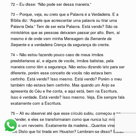
72 – Eu disse: “Não pode ser dessa maneira.”
73 – Porque, veja, eu creio que a Palavra é a Verdadeira. E a
Bíblia diz: “Aquele que acrescentar uma palavra ou tirar uma
Palavra Dela.” Tem de ser esta Palavra. Está vendo? São os
ministérios que as pessoas deixaram passar por alto. Bem, aí
mesmo é de onde vem minha Mensagem da
Semente da
Serpente
e a verdadeira Crença da segurança do crente.
74 – Não estou fazendo pouco caso de meus irmãos
presbiterianos aí, e alguns de vocês, irmãos batistas, pela
maneira como têm a segurança. Não estou dizendo isto para ser
diferente, porém esse conceito de vocês não estava bem
certinho. Está vendo? Isso mesmo. Está vendo? Porém o meu
também não estava bem certinho. Mas quando um Anjo se
apresenta do Céu e lhe conta, e aqui está, bem na Escritura,
Isso é verdade. Está vendo? Isso mesmo. Veja, Ele sempre fala
exatamente com a Escritura.
75 – Ali eu observei até que esse círculo subiu, começou a se
estender, e eles se transformaram como que nunca luz mística,
como um nevoeiro. Exatamente da madeira…Quantos viram a
foto Disto que foi tirada em Houston? Lembram-se disso? Estão