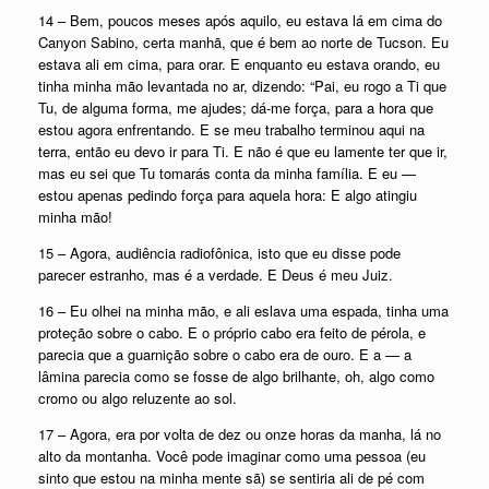
14 – Bem, poucos meses após aquilo, eu estava lá em cima do
Canyon Sabino, certa manhã, que é bem ao norte de Tucson. Eu
estava ali em cima, para orar. E enquanto eu estava orando, eu
tinha minha mão levantada no ar, dizendo: “Pai, eu rogo a Ti que
Tu, de alguma forma, me ajudes; dá-me força, para a hora que
estou agora enfrentando. E se meu trabalho terminou aqui na
terra, então eu devo ir para Ti. E não é que eu lamente ter que ir,
mas eu sei que Tu tomarás conta da minha família. E eu —
estou apenas pedindo força para aquela hora: E algo atingiu
minha mão!
15 – Agora, audiência radiofônica, isto que eu disse pode
parecer estranho, mas é a verdade. E Deus é meu Juiz.
16 – Eu olhei na minha mão, e ali eslava uma espada, tinha uma
proteção sobre o cabo. E o próprio cabo era feito de pérola, e
parecia que a guarnição sobre o cabo era de ouro. E a — a
lâmina parecia como se fosse de algo brilhante, oh, algo como
cromo ou algo reluzente ao sol.
17 – Agora, era por volta de dez ou onze horas da manha, lá no
alto da montanha. Você pode imaginar como uma pessoa (eu
sinto que estou na minha mente sã) se sentiria ali de pé com