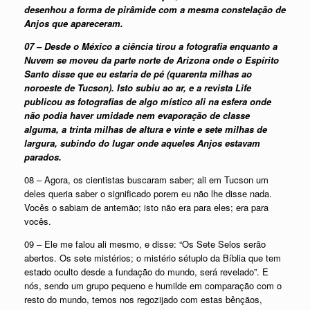
desenhou a forma de pirâmide com a mesma constelação de
Anjos que apareceram.
07 – Desde o México a ciência tirou a fotografia enquanto a
Nuvem se moveu da parte norte de Arizona onde o Espírito
Santo disse que eu estaria de pé (quarenta milhas ao
noroeste de Tucson). Isto subiu ao ar, e a revista Life
publicou as fotografias de algo místico ali na esfera onde
não podia haver umidade nem evaporação de classe
alguma, a trinta milhas de altura e vinte e sete milhas de
largura, subindo do lugar onde aqueles Anjos estavam
parados.
08 – Agora, os cientistas buscaram saber; ali em Tucson um
deles queria saber o significado porem eu não lhe disse nada.
Vocês o sabiam de antemão; isto não era para eles; era para
vocês.
09 – Ele me falou ali mesmo, e disse: “Os Sete Selos serão
abertos. Os sete mistérios; o mistério sétuplo da Bíblia que tem
estado oculto desde a fundação do mundo, será revelado”. E
nós, sendo um grupo pequeno e humilde em comparação com o
resto do mundo, temos nos regozijado com estas bênçãos,