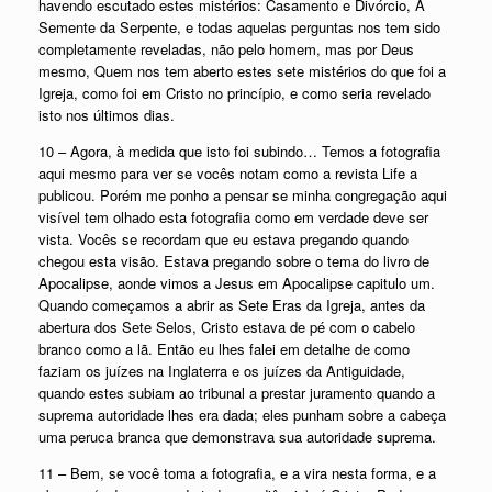
havendo escutado estes mistérios: Casamento e Divórcio, A
Semente da Serpente, e todas aquelas perguntas nos tem sido
completamente reveladas, não pelo homem, mas por Deus
mesmo, Quem nos tem aberto estes sete mistérios do que foi a
Igreja, como foi em Cristo no princípio, e como seria revelado
isto nos últimos dias.
10 – Agora, à medida que isto foi subindo… Temos a fotografia
aqui mesmo para ver se vocês notam como a revista Life a
publicou. Porém me ponho a pensar se minha congregação aqui
visível tem olhado esta fotografia como em verdade deve ser
vista. Vocês se recordam que eu estava pregando quando
chegou esta visão. Estava pregando sobre o tema do livro de
Apocalipse, aonde vimos a Jesus em Apocalipse capitulo um.
Quando começamos a abrir as Sete Eras da Igreja, antes da
abertura dos Sete Selos, Cristo estava de pé com o cabelo
branco como a lã. Então eu lhes falei em detalhe de como
faziam os juízes na Inglaterra e os juízes da Antiguidade,
quando estes subiam ao tribunal a prestar juramento quando a
suprema autoridade lhes era dada; eles punham sobre a cabeça
uma peruca branca que demonstrava sua autoridade suprema.
11 – Bem, se você toma a fotografia, e a vira nesta forma, e a