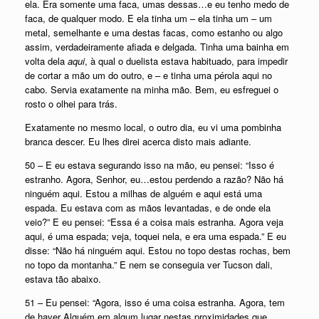
ela. Era somente uma faca, umas dessas…e eu tenho medo de
faca, de qualquer modo. E ela tinha um – ela tinha um – um
metal, semelhante e uma destas facas, como estanho ou algo
assim, verdadeiramente afiada e delgada. Tinha uma bainha em
volta dela
aqui
, à qual o duelista estava habituado, para impedir
de cortar a mão um do outro, e – e tinha uma pérola aqui no
cabo. Servia exatamente na minha mão. Bem, eu esfreguei o
rosto o olhei para trás.
Exatamente no mesmo local, o outro dia, eu vi uma pombinha
branca descer. Eu lhes direi acerca disto mais adiante.
50 – E eu estava segurando isso na mão, eu pensei: “Isso é
estranho. Agora, Senhor, eu…estou perdendo a razão? Não há
ninguém aqui. Estou a milhas de alguém e aqui está uma
espada. Eu estava com as mãos levantadas, e de onde ela
veio?” E eu pensei: “Essa é a coisa mais estranha. Agora veja
aqui, é uma espada; veja, toquei nela, e era uma espada.” E eu
disse: “Não há ninguém aqui. Estou no topo destas rochas, bem
no topo da montanha.” E nem se conseguia ver Tucson dali,
estava tão abaixo.
51 – Eu pensei: “Agora, isso é uma coisa estranha. Agora, tem
de haver Alguém em algum lugar nestas proximidades que