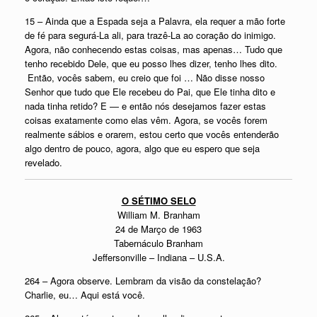
15 – Ainda que a Espada seja a Palavra, ela requer a mão forte
de fé para segurá-La ali, para trazê-La ao coração do inimigo.
Agora, não conhecendo estas coisas, mas apenas… Tudo que
tenho recebido Dele, que eu posso lhes dizer, tenho lhes dito.
Então, vocês sabem, eu creio que foi … Não disse nosso
Senhor que tudo que Ele recebeu do Pai, que Ele tinha dito e
nada tinha retido? E — e então nós desejamos fazer estas
coisas exatamente como elas vêm. Agora, se vocês forem
realmente sábios e orarem, estou certo que vocês entenderão
algo dentro de pouco, agora, algo que eu espero que seja
revelado.
O SÉTIMO SELO
William M. Branham
24 de Março de 1963
Tabernáculo Branham
Jeffersonville – Indiana – U.S.A.
264 – Agora observe. Lembram da visão da constelação?
Charlie, eu… Aqui está você.