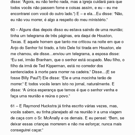
disse: “Agora, eu não tenho nada, mas a igreja cuidará para que
todos vocês não passem fome e coisas assim, e eu – eu me
encontrarei com você do outro lado.”) E – e ela…Eu disse: “Não,
eu não vou morrer, é algo a respeito do meu ministério.”
60 – Alguns dias depois disso eu estava saindo de uma reunião;
tinha um telegrama de três páginas, era daqui de Houston,
Texas. E aquele homem que tanto me criticou na noite em que o
Anjo do Senhor foi tirado, a foto Dele foi tirada em Houston, ele
me chamou, ele disse…enviou um telegrama, a esposa disse:
“Eu sei, irmão Branham, que o senhor está ocupado. Meu filho, o
filho da irmã de Ted Kipperman, está no corredor dos
sentenciados à morte para morrer na cadeira.” Disse…(E se
fosse Billy Paul?) Ele disse: “Ele e uma mocinha terão de
morrer.” E todos vocês leram isto no jornal, naturalmente. E
disse: “A única esperança que temos é que o senhor venha e
faça uma reunião e reúna o povo.”
61 – E Raymond Huckstra já tinha escrito várias vezes, mas,
vocês sabem, eu tinha planejado ali na reunião ir a uma viagem
de caça com o Sr. McAnally e os demais. E eu pensei: “Bem, se
deixar essas crianças morrerem e não me esforçar, nunca mais
conseguirei caçar.”