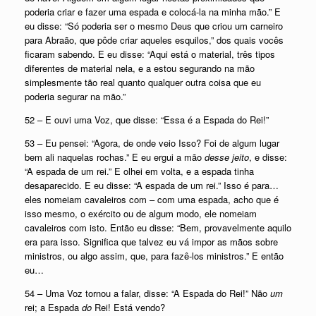
poderia criar e fazer uma espada e colocá-la na minha mão.” E
eu disse: “Só poderia ser o mesmo Deus que criou um carneiro
para Abraão, que pôde criar aqueles esquilos,” dos quais vocês
ficaram sabendo. E eu disse: “Aqui está o material, três tipos
diferentes de material nela, e a estou segurando na mão
simplesmente tão real quanto qualquer outra coisa que eu
poderia segurar na mão.”
52 – E ouvi uma Voz, que disse: “Essa é a Espada do Rei!”
53 – Eu pensei: “Agora, de onde veio Isso? Foi de algum lugar
bem ali naquelas rochas.” E eu ergui a mão
desse jeito
, e disse:
“A espada de um rei.” E olhei em volta, e a espada tinha
desaparecido. E eu disse: “A espada de um rei.” Isso é para…
eles nomeiam cavaleiros com – com uma espada, acho que é
isso mesmo, o exército ou de algum modo, ele nomeiam
cavaleiros com isto. Então eu disse: “Bem, provavelmente aquilo
era para isso. Significa que talvez eu vá impor as mãos sobre
ministros, ou algo assim, que, para fazê-los ministros.” E então
eu…
54 – Uma Voz tornou a falar, disse: “A Espada do Rei!” Não
um
rei; a Espada
do
Rei! Está vendo?