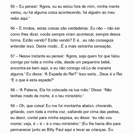
55 – Eu pensei: “Agora, ou eu estou fora de mim, minha mente
variou, ou há alguma coisa acontecendo, há alguém ao meu
redor aqui.”
56 – E irmãos, estas coisas são verdadeiras. Eu não – não sei
como lhes dizer, vocês sempre viram acontecer, sempre dessa
forma. Estão vendo? Estão vendo? E é…eu não conseguia
entender isso. Deste modo…É a mais estranha sensação.
57 – Nesse instante eu pensei: “Agora, seja quem for que falou
comigo por toda a minha vida, desde um pequenino bebê,
encontra-se bem aqui, e eu não consigo vê-Lo de maneira
alguma.” Eu disse: “A Espada do Rei?” Isso seria…Deus é
o
Rei.
“E o que é esta espada?”
58 – “A Palavra, Ela foi colocada na tua mão.” Disse: “Não
tenhas medo da morte, é o teu ministério.”
59 – Oh, que coisa! Eu me fui montanha abaixo; chorando,
gritando, com toda a minha voz, saltando por cima das pedras,
eu desci, contei para minha esposa, eu disse: “eu não vou
morrer, veja, é – é – é o meu ministério.” (Eu lhe havia dito para
permanecer junto ao Billy Paul aqui e levar as crianças. Eu