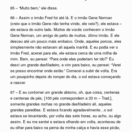
65 – “Muito bem,” ele disse.
66 – Assim o irmão Fred foi até lá. E o irmão Gene Norman
(creio que o irmão Gene não tenha vindo, ele veio?), ele estava –
ele estava do outro lado. Muitos de vocês conhecem o irmão
Gene Norman, um amigo do peito de muitos, ótimo irmão. E ele
desceu até um pouco mais embaixo. Onde, aqueles porcos, eles
simplesmente não estavam ali aquela manhã. E eu podia ver o
irmão Fred, acenei para ele, ele estava cerca de uma milha de
mim. Bem, eu pensei: “Para onde eles poderiam ter ido?” Eu
desci um grande desfiladeiro, e vim para baixo, eu pensei: “Verei
se posso encontrar onde estão.” Comecei a subir de volta. Era
um pouquinho depois do romper do dia, o sol estava começando
a nascer.
67 – E eu contornei um grande abismo, oh, que coisa, centenas
e centenas de pés, [100 pés correspondem a 33 m – Trad.],
somente grandes rochas no grande desfiladeiro ali, aqueles
grandes paredões. E estava ficando agradavelmente…o sol
estava se levantando, por volta das sete horas, eu acho, ou algo
assim. E eu me sentei e estava olhando em volta, aconteceu de
eu olhar para baixo na perna da minha calça e havia esse picão,