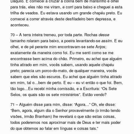
Daquilo. E comecei a cruzar a colina bem de mansinho e olhei
para trás, eles não me viram, e corri para baixo e cheguei a esta
trilha de veados. Eu estava usando um grande chapéu preto. Eu
comecei a correr através deste desfiladeiro bem depressa, e
aconteceu.
70 – A terra inteira tremeu, por toda parte. Rochas
desse
tamanho rolaram para baixo, a poeira levantando-se
assim
. E eu
olhei, e de pé perante mim encontravam-se sete Anjos;
exatamente da maneira como foi. Eu me senti como se me
encontrasse bem acima do chão. Primeiro, eu achei que alguém
tinha atirado em mim, vocês sabem, usando aquele chapéu
preto; parecia um porco-do-mato, de qualquer maneira, vocês
sabem que eles são escuros. Eu achei que alguém tinha atirado
em mim, tal o…bem de perto. E eu – eu vi então o que foi. Bem,
tão logo…Eu recebi minha comissão, e a Escritura: “Os Sete
Selos, os quais são os sete ministérios”. Estão vendo?
71 – Alguém disse para mim, disse: “Agora…” Oh, ele disse:
“Bem, agora, algum dia o Senhor provavelmente (o irmão tendo
visões, irmão Branham) lhe revelará o que são estas coisas,
todos poderemos nos aproximar mais de Deus e ter mais poder
do que obtemos ao falar em línguas e coisas tais.”