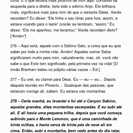
cima. E o que estava mais próximo de mim aqui, contando da
esquerda para a direita, teria sido o sétimo Anjo. Ele brilhava
mais, significava mais para mim do que o restante Deles. Vocês
recordam? Eu disse: “Ele tinha o seu tórax para fora,
assim,
e
estava voando para o leste” (vocês se lembram, “assim.” Eu
disse: “Ele me apanhou; me levantou.” Vocês recordam disto?
[“Amém”]
276 – Aqui está, aquele com o Sétimo Selo, a coisa que eu quis
saber por toda a minha vida. Amém! Aqueles outros Selos
significaram muito para mim, naturalmente, mas, oh, você não
sabe o que Este tem significado, pela primeira vez na vida! [O
irmão Branham bateu no púlpito várias vezes – Ed.]
277 – Eu orei, eu clamei para Deus. Eu — eu — eu… Depois
daquela reunião em Phoenix… Quaisquer das pessoas, que
estavam comigo ali, sabem. Eu estava nas montanhas.
278 – Certa manhã, eu levantei e fui até o Canyon Sabino,
aquelas grandes, altas montanhas escarpadas. E eu subi até
ali. E ali havia uma pequena trilha, depois que você começa,
subindo para o Monte Lemmon, que é uma caminhada de
trinta milhas, e havia cerca de trinta pés de neve ali em
cima. Então, subi a montanha, bem cedo antes do dia raiar,