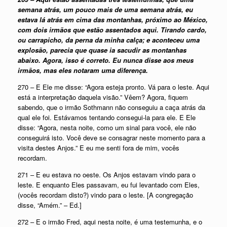
semana atrás, um pouco mais de uma semana atrás, eu
estava lá atrás em cima das montanhas, próximo ao México,
com dois irmãos que estão assentados aqui. Tirando cardo,
ou carrapicho, da perna da minha calça; e aconteceu uma
explosão, parecia que quase ia sacudir as montanhas
abaixo. Agora, isso é correto. Eu nunca disse aos meus
irmãos, mas eles notaram uma diferença.
270 – E Ele me disse: “Agora esteja pronto. Vá para o leste. Aqui
está a interpretação daquela visão.” Vêem? Agora, fiquem
sabendo, que o irmão Sothmann não conseguiu a caça atrás da
qual ele foi. Estávamos tentando consegui-la para ele. E Ele
disse: “Agora, nesta noite, como um sinal para você, ele não
conseguirá isto. Você deve se consagrar neste momento para a
visita destes Anjos.” E eu me senti fora de mim, vocês
recordam.
271 – E eu estava no oeste. Os Anjos estavam vindo para o
leste. E enquanto Eles passavam, eu fui levantado com Eles,
(vocês recordam disto?) vindo para o leste. [A congregação
disse, “Amém.” – Ed.]
272 – E o irmão Fred, aqui nesta noite, é uma testemunha, e o