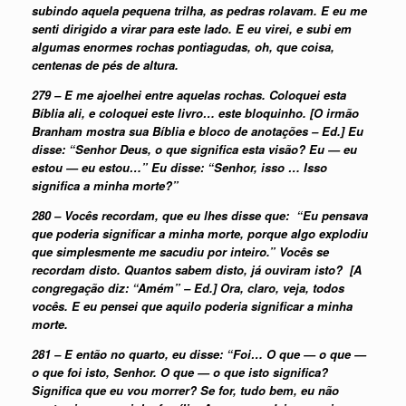
subindo aquela pequena trilha, as pedras rolavam. E eu me
senti dirigido a virar para este lado. E eu virei, e subi em
algumas enormes rochas pontiagudas, oh, que coisa,
centenas de pés de altura.
279 – E me ajoelhei entre aquelas rochas. Coloquei esta
Bíblia ali, e coloquei este livro… este bloquinho. [O irmão
Branham mostra sua Bíblia e bloco de anotações – Ed.] Eu
disse: “Senhor Deus, o que significa esta visão? Eu — eu
estou — eu estou…” Eu disse: “Senhor, isso … Isso
significa a minha morte?”
280 – Vocês recordam, que eu lhes disse que: “Eu pensava
que poderia significar a minha morte, porque algo explodiu
que simplesmente me sacudiu por inteiro.” Vocês se
recordam disto. Quantos sabem disto, já ouviram isto? [A
congregação diz: “Amém” – Ed.] Ora, claro, veja, todos
vocês. E eu pensei que aquilo poderia significar a minha
morte.
281 – E então no quarto, eu disse: “Foi… O que — o que —
o que foi isto, Senhor. O que — o que isto significa?
Significa que eu vou morrer? Se for, tudo bem, eu não