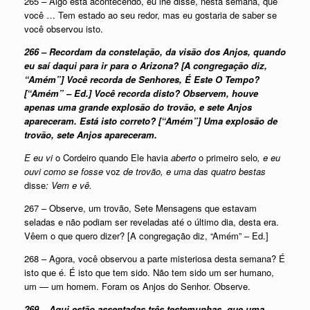
265 – Algo está acontecendo, eu lhe disse, nesta semana, que
você … Tem estado ao seu redor, mas eu gostaria de saber se
você observou isto.
266 – Recordam da constelação, da visão dos Anjos, quando
eu saí daqui para ir para o Arizona? [A congregação diz,
“Amém”] Você recorda de Senhores, É Este O Tempo?
[“Amém” – Ed.] Você recorda disto? Observem, houve
apenas uma grande explosão do trovão, e sete Anjos
apareceram. Está isto correto? [“Amém”] Uma explosão de
trovão, sete Anjos apareceram.
E eu vi
o Cordeiro quando Ele havia
aberto
o primeiro selo
, e eu
ouvi como se fosse
voz
de trovão, e uma das quatro bestas
disse
: Vem e vê.
267 – Observe, um trovão, Sete Mensagens que estavam
seladas e não podiam ser reveladas até o último dia, desta era.
Vêem o que quero dizer? [A congregação diz, “Amém” – Ed.]
268 – Agora, você observou a parte misteriosa desta semana? É
isto que é. É isto que tem sido. Não tem sido um ser humano,
um — um homem. Foram os Anjos do Senhor. Observe.
269 – Aqui estão assentadas três testemunhas, que uma