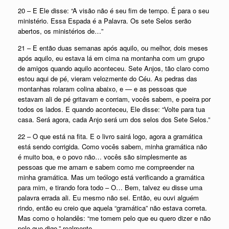
20 – E Ele disse: “A visão não é seu fim de tempo. É para o seu
ministério. Essa Espada é a Palavra. Os sete Selos serão
abertos, os ministérios de…”
21 – E então duas semanas após aquilo, ou melhor, dois meses
após aquilo, eu estava lá em cima na montanha com um grupo
de amigos quando aquilo aconteceu. Sete Anjos, tão claro como
estou aqui de pé, vieram velozmente do Céu. As pedras das
montanhas rolaram colina abaixo, e — e as pessoas que
estavam ali de pé gritavam e corriam, vocês sabem, e poeira por
todos os lados. E quando aconteceu, Ele disse: “Volte para tua
casa. Será agora, cada Anjo será um dos selos dos Sete Selos.”
22 – O que está na fita. E o livro sairá logo, agora a gramática
está sendo corrigida. Como vocês sabem, minha gramática não
é muito boa, e o povo não… vocês são simplesmente as
pessoas que me amam e sabem como me compreender na
minha gramática. Mas um teólogo está verificando a gramática
para mim, e tirando fora todo – O… Bem, talvez eu disse uma
palavra errada ali. Eu mesmo não sei. Então, eu ouvi alguém
rindo, então eu creio que aquela “gramática” não estava correta.
Mas como o holandês: “me tomem pelo que eu quero dizer e não
pelo que digo,” realmente.