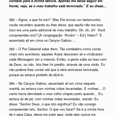
contarei para a minha família. Apenas me deixe seguir em
frente, veja, se o meu trabalho está terminado.” E eu disse…
282 – Agora, o que foi isto? Mas Ele enviou um testemunho,
vocês recordam quando eu lhes disse, que aquilo não era isso.
Isso era uma parte adicional do meu trabalho. Oh, oh, oh! Você
compreendeu isto? [A congregação: “Amém” – Ed.] Vêem? E
assentado ali em cima no Canyon Sabino …
283 – O Pai Celestial sabe disto. Tão verdadeiro como vocês
viram isto acontecer, aqueles Anjos desceram ali e vindicaram
cada Mensagem ser a mesma. Então, a gente sabe se Isso vem
de Deus, ou não. Isto lhes foi predito, através de uma visão. Eu
não poderia lhes contar até que a obra estivesse terminada,
porque eu estava proibido de dizê-lo.
284 – No Canyon Sabino, assentado ali em cima naquela
manhã, eu estava com minhas mãos levantadas. E minhas… O
vento havia derrubado o meu velho chapéu preto quando… Eu
estava ali de pé, com minhas mãos levantadas, orando. Eu
disse: “Senhor Deus, o que isto significa? Eu não consigo
compreender isto, Senhor. O que vou fazer? Se é a minha hora
de ir para Casa, deixe-me subir aqui, onde eles nunca me