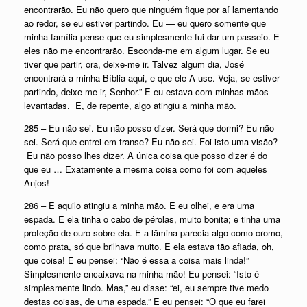
encontrarão. Eu não quero que ninguém fique por aí lamentando
ao redor, se eu estiver partindo. Eu — eu quero somente que
minha família pense que eu simplesmente fui dar um passeio. E
eles não me encontrarão. Esconda-me em algum lugar. Se eu
tiver que partir, ora, deixe-me ir. Talvez algum dia, José
encontrará a minha Bíblia aqui, e que ele A use. Veja, se estiver
partindo, deixe-me ir, Senhor.” E eu estava com minhas mãos
levantadas. E, de repente, algo atingiu a minha mão.
285 – Eu não sei. Eu não posso dizer. Será que dormi? Eu não
sei. Será que entrei em transe? Eu não sei. Foi isto uma visão?
Eu não posso lhes dizer. A única coisa que posso dizer é do
que eu … Exatamente a mesma coisa como foi com aqueles
Anjos!
286 – E aquilo atingiu a minha mão. E eu olhei, e era uma
espada. E ela tinha o cabo de pérolas, muito bonita; e tinha uma
proteção de ouro sobre ela. E a lâmina parecia algo como cromo,
como prata, só que brilhava muito. E ela estava tão afiada, oh,
que coisa! E eu pensei: “Não é essa a coisa mais linda!”
Simplesmente encaixava na minha mão! Eu pensei: “Isto é
simplesmente lindo. Mas,” eu disse: “ei, eu sempre tive medo
destas coisas, de uma espada.” E eu pensei: “O que eu farei