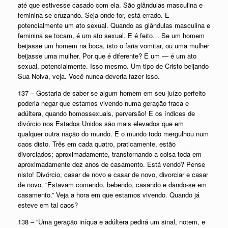
até que estivesse casado com ela. São glândulas masculina e
feminina se cruzando. Seja onde for, está errado. E
potencialmente um ato sexual. Quando as glândulas masculina e
feminina se tocam, é um ato sexual. E é feito… Se um homem
beijasse um homem na boca, isto o faria vomitar, ou uma mulher
beijasse uma mulher. Por que é diferente? E um — é um ato
sexual, potencialmente. Isso mesmo. Um tipo de Cristo beijando
Sua Noiva, veja. Você nunca deveria fazer isso.
137 – Gostaria de saber se algum homem em seu juízo perfeito
poderia negar que estamos vivendo numa geração fraca e
adúltera, quando homossexuais, perversão! E os índices de
divórcio nos Estados Unidos são mais elevados que em
qualquer outra nação do mundo. E o mundo todo mergulhou num
caos disto. Três em cada quatro, praticamente, estão
divorciados; aproximadamente, transtornando a coisa toda em
aproximadamente dez anos de casamento. Está vendo? Pense
nisto! Divórcio, casar de novo e casar de novo, divorciar e casar
de novo. “Estavam comendo, bebendo, casando e dando-se em
casamento.” Veja a hora em que estamos vivendo. Quando já
esteve em tal caos?
138 – “Uma geração iníqua e adúltera pedirá um sinal, notem, e