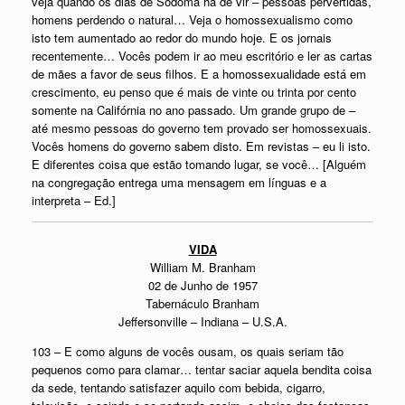
veja quando os dias de Sodoma há de vir – pessoas pervertidas,
homens perdendo o natural… Veja o homossexualismo como
isto tem aumentado ao redor do mundo hoje. E os jornais
recentemente… Vocês podem ir ao meu escritório e ler as cartas
de mães a favor de seus filhos. E a homossexualidade está em
crescimento, eu penso que é mais de vinte ou trinta por cento
somente na Califórnia no ano passado. Um grande grupo de –
até mesmo pessoas do governo tem provado ser homossexuais.
Vocês homens do governo sabem disto. Em revistas – eu li isto.
E diferentes coisa que estão tomando lugar, se você… [Alguém
na congregação entrega uma mensagem em línguas e a
interpreta – Ed.]
VIDA
William M. Branham
02 de Junho de 1957
Tabernáculo Branham
Jeffersonville – Indiana – U.S.A.
103 – E como alguns de vocês ousam, os quais seriam tão
pequenos como para clamar… tentar saciar aquela bendita coisa
da sede, tentando satisfazer aquilo com bebida, cigarro,