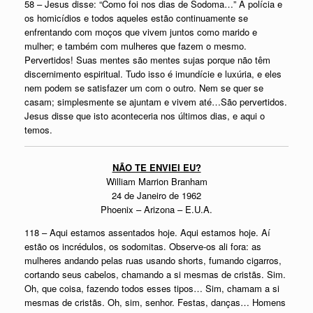
58 – Jesus disse: “Como foi nos dias de Sodoma…” A polícia e
os homicídios e todos aqueles estão continuamente se
enfrentando com moços que vivem juntos como marido e
mulher; e também com mulheres que fazem o mesmo.
Pervertidos! Suas mentes são mentes sujas porque não têm
discernimento espiritual. Tudo isso é imundície e luxúria, e eles
nem podem se satisfazer um com o outro. Nem se quer se
casam; simplesmente se ajuntam e vivem até…São pervertidos.
Jesus disse que isto aconteceria nos últimos dias, e aqui o
temos.
NÃO TE ENVIEI EU?
William Marrion Branham
24 de Janeiro de 1962
Phoenix – Arizona – E.U.A.
118 – Aqui estamos assentados hoje. Aqui estamos hoje. Aí
estão os incrédulos, os sodomitas. Observe-os ali fora: as
mulheres andando pelas ruas usando shorts, fumando cigarros,
cortando seus cabelos, chamando a si mesmas de cristãs. Sim.
Oh, que coisa, fazendo todos esses tipos… Sim, chamam a si
mesmas de cristãs. Oh, sim, senhor. Festas, danças… Homens