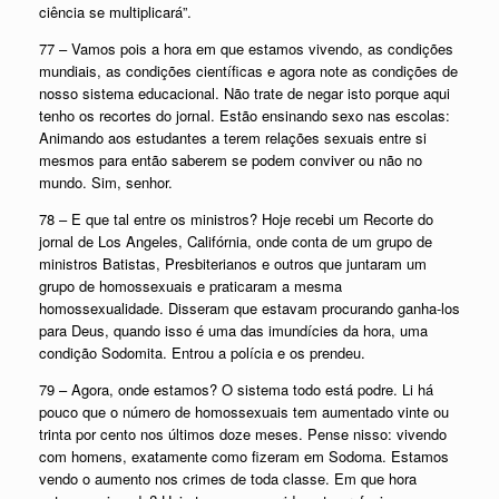
ciência se multiplicará”.
77 – Vamos pois a hora em que estamos vivendo, as condições
mundiais, as condições científicas e agora note as condições de
nosso sistema educacional. Não trate de negar isto porque aqui
tenho os recortes do jornal. Estão ensinando sexo nas escolas:
Animando aos estudantes a terem relações sexuais entre si
mesmos para então saberem se podem conviver ou não no
mundo. Sim, senhor.
78 – E que tal entre os ministros? Hoje recebi um Recorte do
jornal de Los Angeles, Califórnia, onde conta de um grupo de
ministros Batistas, Presbiterianos e outros que juntaram um
grupo de homossexuais e praticaram a mesma
homossexualidade. Disseram que estavam procurando ganha-los
para Deus, quando isso é uma das imundícies da hora, uma
condição Sodomita. Entrou a polícia e os prendeu.
79 – Agora, onde estamos? O sistema todo está podre. Li há
pouco que o número de homossexuais tem aumentado vinte ou
trinta por cento nos últimos doze meses. Pense nisso: vivendo
com homens, exatamente como fizeram em Sodoma. Estamos
vendo o aumento nos crimes de toda classe. Em que hora