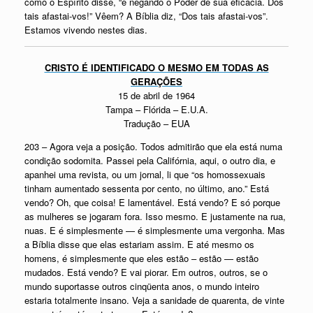
como o Espírito disse, “e negando o Poder de sua eficácia. Dos
tais afastai-vos!” Vêem? A Bíblia diz, “Dos tais afastai-vos”.
Estamos vivendo nestes dias.
CRISTO É IDENTIFICADO O MESMO EM TODAS AS
GERAÇÕES
15 de abril de 1964
Tampa – Flórida – E.U.A.
Tradução – EUA
203 – Agora veja a posição. Todos admitirão que ela está numa
condição sodomita. Passei pela Califórnia, aqui, o outro dia, e
apanhei uma revista, ou um jornal, li que “os homossexuais
tinham aumentado sessenta por cento, no último, ano.” Está
vendo? Oh, que coisa! E lamentável. Está vendo? E só porque
as mulheres se jogaram fora. Isso mesmo. E justamente na rua,
nuas. E é simplesmente — é simplesmente uma vergonha. Mas
a Bíblia disse que elas estariam assim. E até mesmo os
homens, é simplesmente que eles estão – estão — estão
mudados. Está vendo? E vai piorar. Em outros, outros, se o
mundo suportasse outros cinqüenta anos, o mundo inteiro
estaria totalmente insano. Veja a sanidade de quarenta, de vinte