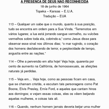
A PRESENÇA DE DEUS NÃO RECONHECIDA
18 de junho de 1964
Topeka – Kansas – E.U.A.
Tradução – EUA
113 – Qualquer um sabe que o mundo, quanto à sua posição,
tudo se encontra em ordem para a Sua Vinda. “Terremotos em
vários lugares; a lua está jorrando sangue vermelho, ou vulcões
vermelhos sobre toda ela, cobrindo-a,” como Jesus disse para
observar esse sinal nos últimos dias; “o mar rugindo, o coração
dos homens desfalecendo de terror, e perplexidade de tempo,
angustia entre as nações.”
114 – Olhe a perversão em alta hoje! Veja hoje, quarenta por
cento de aumento na Califórnia, de homossexuais, as afeições
naturais já perdidas.
115 – Veja em… Veja hoje, como as pessoas ficam em casa,
que se chamam cristãs, e escutam tais personagens como Pat
Boone, Elvis Presley, Erníe Ford, e aqueles que cantam hinos
aos domingos; e vejam essas coisas, eles os vêem beijando
aquelas mulheres, e coisas tais ali.
116 – Quando, nenhum homem jamais deveria beijar uma mulher