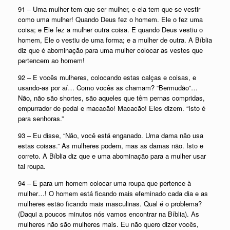
91 – Uma mulher tem que ser mulher, e ela tem que se vestir
como uma mulher! Quando Deus fez o homem. Ele o fez uma
coisa; e Ele fez a mulher outra coisa. E quando Deus vestiu o
homem, Ele o vestiu de uma forma; e a mulher de outra. A Bíblia
diz que é abominação para uma mulher colocar as vestes que
pertencem ao homem!
92 – E vocês mulheres, colocando estas calças e coisas, e
usando-as por aí… Como vocês as chamam? “Bermudão”…
Não, não são shortes, são aqueles que têm pernas compridas,
empurrador de pedal e macacão! Macacão! Eles dizem. “Isto é
para senhoras.”
93 – Eu disse, “Não, você está enganado. Uma dama não usa
estas coisas.” As mulheres podem, mas as damas não. Isto e
correto. A Bíblia diz que e uma abominação para a mulher usar
tal roupa.
94 – E para um homem colocar uma roupa que pertence à
mulher…! O homem está ficando mais efeminado cada dia e as
mulheres estão ficando mais masculinas. Qual é o problema?
(Daqui a poucos minutos nós vamos encontrar na Bíblia). As
mulheres não são mulheres mais. Eu não quero dizer vocês,