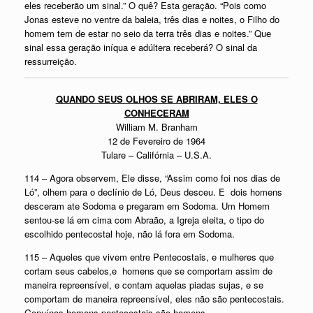
eles receberão um sinal.” O quê? Esta geração. “Pois como
Jonas esteve no ventre da baleia, três dias e noites, o Filho do
homem tem de estar no seio da terra três dias e noites.” Que
sinal essa geração iníqua e adúltera receberá? O sinal da
ressurreição.
QUANDO SEUS OLHOS SE ABRIRAM, ELES O
CONHECERAM
William M. Branham
12 de Fevereiro de 1964
Tulare – Califórnia – U.S.A.
114 – Agora observem, Ele disse, “Assim como foi nos dias de
Ló”, olhem para o declínio de Ló, Deus desceu. E dois homens
desceram ate Sodoma e pregaram em Sodoma. Um Homem
sentou-se lá em cima com Abraão, a Igreja eleita, o tipo do
escolhido pentecostal hoje, não lá fora em Sodoma.
115 – Aqueles que vivem entre Pentecostais, e mulheres que
cortam seus cabelos,e homens que se comportam assim de
maneira repreensível, e contam aquelas piadas sujas, e se
comportam de maneira repreensível, eles não são pentecostais.
Genuínos homens pentecostais são homens.