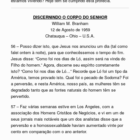
estamos vivendo? Hoje tem se cumprido esta profecia.
DISCERNINDO O CORPO DO SENHOR
William M. Branham
12 de Agosto de 1959
Chatauqua – Ohio – U.S.A.
56 – Posso dizer isto, que Jesus nos anunciou um dia (tal como
falei ontem à noite), para que conhecêssemos o tempo do fim.
Jesus disse: “Como foi nos dias de Ló, assim será na vinda do
Filho do homem.” Agora, discerne seu espírito corretamente
isto? “Como foi nos dias de Ló…” Recorde que Ló foi um tipo da
América, temos provado isto. Qual foi o pecado de Sodoma? Foi
a perversão, e nesta América, nosso país, as mulheres têm se
degradado tanto que as fontes naturais do homem têm se
pervertido.
57 – Faz várias semanas estive em Los Angeles, com a
associação dos Homens Cristãos de Negócios, e vi em um de
seus jornais mais notáveis que um dos analistas disse que a
perversão e a homossexualidade haviam aumentado vinte por
cento em comparação com o ano anterior.