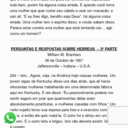
tudo bem, porém há alguma coisa errada. E quando você toma
uma mulher que quer cortar seu cabelo e usar um macacão, e
sair ali: “E eu lhes digo, bendito seja Deus”, há alguma coisa
errada. Uma mulher tem o espírito disso, e vocês sabem disso.
Parece estar correta uma mulher que está tentando ser… agir
como um homem?
PERGUNTAS E RESPOSTAS SOBRE HEBREUS –
3ª PARTE
William M. Branham
06 de Outubro de 1957
Jeffersonville – Indiana – U.S.A.
224 – Isto…Agora, veja, na América hoje nossas mulheres. Um
jovem rapaz de Kentucky disse uns dias atrás, que ali havia
oitocentas mulheres trabalhando em uma determinada fábrica
aqui em Kentucky. E ele disse: “Eu possivelmente poderia me
sentir seguro em jurar que quatrocentas delas eram
absolutamente prostitutas, e mulheres casadas com filhos.” Um
certo sujeito levou sua esposa para fora e a executou com uma
tábua, e então ele quis matá-la. O outro foi e atirou em um
homem. E o outro feriu e brigou. Isto não deveria existir. Isto não
é correto.