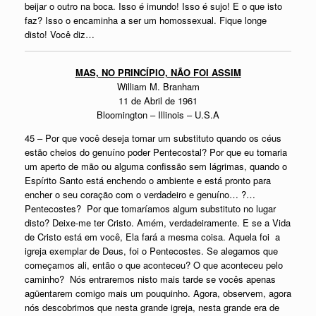
beijar o outro na boca. Isso é imundo! Isso é sujo! E o que isto
faz? Isso o encaminha a ser um homossexual. Fique longe
disto! Você diz…
MAS, NO PRINCÍPIO, NÃO FOI ASSIM
William M. Branham
11 de Abril de 1961
Bloomington – Illinois – U.S.A
45 – Por que você deseja tomar um substituto quando os céus
estão cheios do genuíno poder Pentecostal? Por que eu tomaria
um aperto de mão ou alguma confissão sem lágrimas, quando o
Espírito Santo está enchendo o ambiente e está pronto para
encher o seu coração com o verdadeiro e genuíno… ?…
Pentecostes? Por que tomaríamos algum substituto no lugar
disto? Deixe-me ter Cristo. Amém, verdadeiramente. E se a Vida
de Cristo está em você, Ela fará a mesma coisa. Aquela foi a
igreja exemplar de Deus, foi o Pentecostes. Se alegamos que
começamos ali, então o que aconteceu? O que aconteceu pelo
caminho? Nós entraremos nisto mais tarde se vocês apenas
agüentarem comigo mais um pouquinho. Agora, observem, agora
nós descobrimos que nesta grande igreja, nesta grande era de