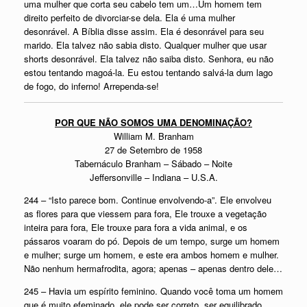
uma mulher que corta seu cabelo tem um…Um homem tem
direito perfeito de divorciar-se dela. Ela é uma mulher
desonrável. A Bíblia disse assim. Ela é desonrável para seu
marido. Ela talvez não sabia disto. Qualquer mulher que usar
shorts desonrável. Ela talvez não saiba disto. Senhora, eu não
estou tentando magoá-la. Eu estou tentando salvá-la dum lago
de fogo, do inferno! Arrependa-se!
POR QUE NÃO SOMOS UMA DENOMINAÇÃO?
William M. Branham
27 de Setembro de 1958
Tabernáculo Branham – Sábado – Noite
Jeffersonville – Indiana – U.S.A.
244 – “Isto parece bom. Continue envolvendo-a”. Ele envolveu
as flores para que viessem para fora, Ele trouxe a vegetação
inteira para fora, Ele trouxe para fora a vida animal, e os
pássaros voaram do pó. Depois de um tempo, surge um homem
e mulher; surge um homem, e este era ambos homem e mulher.
Não nenhum hermafrodita, agora; apenas – apenas dentro dele…
245 – Havia um espírito feminino. Quando você toma um homem
que é muito efeminado, ele pode ser correto, ser equilibrado,