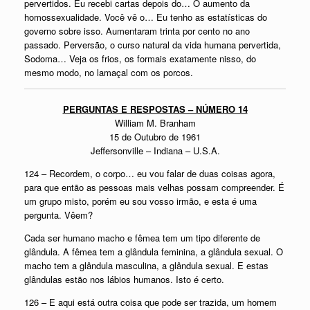
pervertidos. Eu recebi cartas depois do… O aumento da
homossexualidade. Você vê o… Eu tenho as estatísticas do
governo sobre isso. Aumentaram trinta por cento no ano
passado. Perversão, o curso natural da vida humana pervertida,
Sodoma… Veja os frios, os formais exatamente nisso, do
mesmo modo, no lamaçal com os porcos.
PERGUNTAS E RESPOSTAS – NÚMERO 14
William M. Branham
15 de Outubro de 1961
Jeffersonville – Indiana – U.S.A.
124 – Recordem, o corpo… eu vou falar de duas coisas agora,
para que então as pessoas mais velhas possam compreender. É
um grupo misto, porém eu sou vosso irmão, e esta é uma
pergunta. Vêem?
Cada ser humano macho e fêmea tem um tipo diferente de
glândula. A fêmea tem a glândula feminina, a glândula sexual. O
macho tem a glândula masculina, a glândula sexual. E estas
glândulas estão nos lábios humanos. Isto é certo.
126 – E aqui está outra coisa que pode ser trazida, um homem