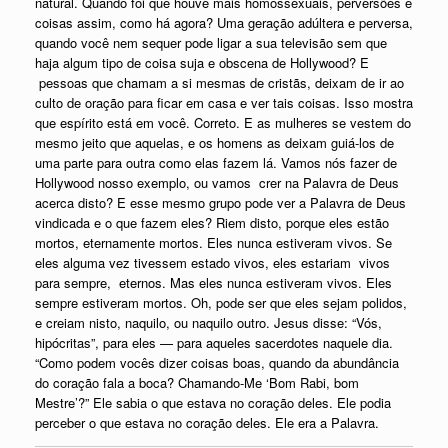
natural. Quando foi que houve mais homossexuais, perversões e
coisas assim, como há agora? Uma geração adúltera e perversa,
quando você nem sequer pode ligar a sua televisão sem que
haja algum tipo de coisa suja e obscena de Hollywood? E
pessoas que chamam a si mesmas de cristãs, deixam de ir ao
culto de oração para ficar em casa e ver tais coisas. Isso mostra
que espírito está em você. Correto. E as mulheres se vestem do
mesmo jeito que aquelas, e os homens as deixam guiá-los de
uma parte para outra como elas fazem lá. Vamos nós fazer de
Hollywood nosso exemplo, ou vamos crer na Palavra de Deus
acerca disto? E esse mesmo grupo pode ver a Palavra de Deus
vindicada e o que fazem eles? Riem disto, porque eles estão
mortos, eternamente mortos. Eles nunca estiveram vivos. Se
eles alguma vez tivessem estado vivos, eles estariam vivos
para sempre, eternos. Mas eles nunca estiveram vivos. Eles
sempre estiveram mortos. Oh, pode ser que eles sejam polidos,
e creiam nisto, naquilo, ou naquilo outro. Jesus disse: “Vós,
hipócritas”, para eles — para aqueles sacerdotes naquele dia.
“Como podem vocês dizer coisas boas, quando da abundância
do coração fala a boca? Chamando-Me ‘Bom Rabi, bom
Mestre’?” Ele sabia o que estava no coração deles. Ele podia
perceber o que estava no coração deles. Ele era a Palavra.