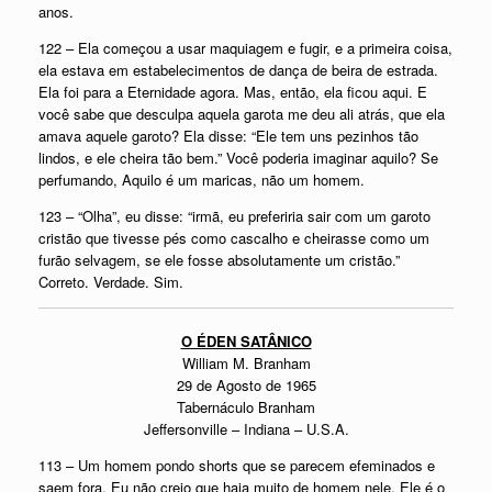
anos.
122 – Ela começou a usar maquiagem e fugir, e a primeira coisa,
ela estava em estabelecimentos de dança de beira de estrada.
Ela foi para a Eternidade agora. Mas, então, ela ficou aqui. E
você sabe que desculpa aquela garota me deu ali atrás, que ela
amava aquele garoto? Ela disse: “Ele tem uns pezinhos tão
lindos, e ele cheira tão bem.” Você poderia imaginar aquilo? Se
perfumando, Aquilo é um maricas, não um homem.
123 – “Olha”, eu disse: “irmã, eu preferiria sair com um garoto
cristão que tivesse pés como cascalho e cheirasse como um
furão selvagem, se ele fosse absolutamente um cristão.”
Correto. Verdade. Sim.
O ÉDEN SATÂNICO
William M. Branham
29 de Agosto de 1965
Tabernáculo Branham
Jeffersonville – Indiana – U.S.A.
113 – Um homem pondo shorts que se parecem efeminados e
saem fora. Eu não creio que haja muito de homem nele. Ele é o