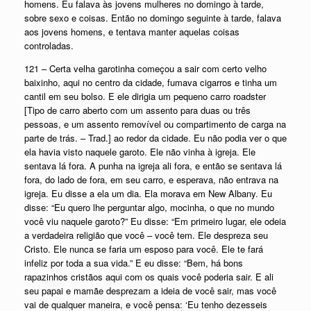
homens. Eu falava às jovens mulheres no domingo à tarde,
sobre sexo e coisas. Então no domingo seguinte à tarde, falava
aos jovens homens, e tentava manter aquelas coisas
controladas.
121 – Certa velha garotinha começou a sair com certo velho
baixinho, aqui no centro da cidade, fumava cigarros e tinha um
cantil em seu bolso. E ele dirigia um pequeno carro roadster
[Tipo de carro aberto com um assento para duas ou três
pessoas, e um assento removível ou compartimento de carga na
parte de trás. – Trad.] ao redor da cidade. Eu não podia ver o que
ela havia visto naquele garoto. Ele não vinha à igreja. Ele
sentava lá fora. A punha na igreja ali fora, e então se sentava lá
fora, do lado de fora, em seu carro, e esperava, não entrava na
igreja. Eu disse a ela um dia. Ela morava em New Albany. Eu
disse: “Eu quero lhe perguntar algo, mocinha, o que no mundo
você viu naquele garoto?” Eu disse: “Em primeiro lugar, ele odeia
a verdadeira religião que você – você tem. Ele despreza seu
Cristo. Ele nunca se faria um esposo para você. Ele te fará
infeliz por toda a sua vida.” E eu disse: “Bem, há bons
rapazinhos cristãos aqui com os quais você poderia sair. E ali
seu papai e mamãe desprezam a ideia de você sair, mas você
vai de qualquer maneira, e você pensa: ‘Eu tenho dezesseis