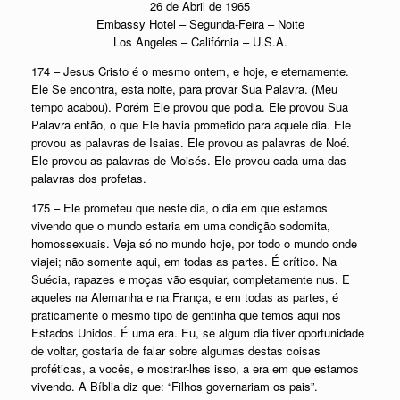
26 de Abril de 1965
Embassy Hotel – Segunda-Feira – Noite
Los Angeles – Califórnia – U.S.A.
174 – Jesus Cristo é o mesmo ontem, e hoje, e eternamente.
Ele Se encontra, esta noite, para provar Sua Palavra. (Meu
tempo acabou). Porém Ele provou que podia. Ele provou Sua
Palavra então, o que Ele havia prometido para aquele dia. Ele
provou as palavras de Isaias. Ele provou as palavras de Noé.
Ele provou as palavras de Moisés. Ele provou cada uma das
palavras dos profetas.
175 – Ele prometeu que neste dia, o dia em que estamos
vivendo que o mundo estaria em uma condição sodomita,
homossexuais. Veja só no mundo hoje, por todo o mundo onde
viajei; não somente aqui, em todas as partes. É crítico. Na
Suécia, rapazes e moças vão esquiar, completamente nus. E
aqueles na Alemanha e na França, e em todas as partes, é
praticamente o mesmo tipo de gentinha que temos aqui nos
Estados Unidos. É uma era. Eu, se algum dia tiver oportunidade
de voltar, gostaria de falar sobre algumas destas coisas
proféticas, a vocês, e mostrar-lhes isso, a era em que estamos
vivendo. A Bíblia diz que: “Filhos governariam os pais”.