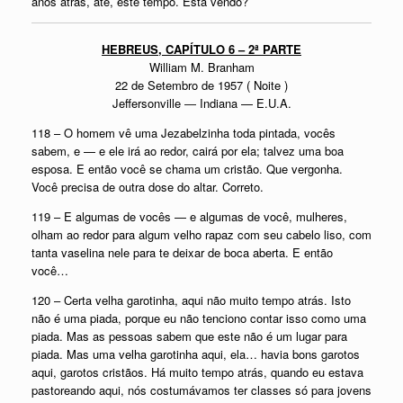
anos atrás, até, este tempo. Está vendo?
HEBREUS, CAPÍTULO 6 – 2ª PARTE
William M. Branham
22 de Setembro de 1957 ( Noite )
Jeffersonville ― Indiana — E.U.A.
118 – O homem vê uma Jezabelzinha toda pintada, vocês
sabem, e — e ele irá ao redor, cairá por ela; talvez uma boa
esposa. E então você se chama um cristão. Que vergonha.
Você precisa de outra dose do altar. Correto.
119 – E algumas de vocês — e algumas de você, mulheres,
olham ao redor para algum velho rapaz com seu cabelo liso, com
tanta vaselina nele para te deixar de boca aberta. E então
você…
120 – Certa velha garotinha, aqui não muito tempo atrás. Isto
não é uma piada, porque eu não tenciono contar isso como uma
piada. Mas as pessoas sabem que este não é um lugar para
piada. Mas uma velha garotinha aqui, ela… havia bons garotos
aqui, garotos cristãos. Há muito tempo atrás, quando eu estava
pastoreando aqui, nós costumávamos ter classes só para jovens