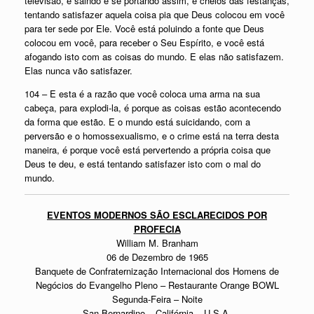
televisão, e saindo e se portando assim, e cheios das festanças,
tentando satisfazer aquela coisa pia que Deus colocou em você
para ter sede por Ele. Você está poluindo a fonte que Deus
colocou em você, para receber o Seu Espírito, e você está
afogando isto com as coisas do mundo. E elas não satisfazem.
Elas nunca vão satisfazer.
104 – E esta é a razão que você coloca uma arma na sua
cabeça, para explodi-la, é porque as coisas estão acontecendo
da forma que estão. E o mundo está suicidando, com a
perversão e o homossexualismo, e o crime está na terra desta
maneira, é porque você está pervertendo a própria coisa que
Deus te deu, e está tentando satisfazer isto com o mal do
mundo.
EVENTOS MODERNOS SÃO ESCLARECIDOS POR
PROFECIA
William M. Branham
06 de Dezembro de 1965
Banquete de Confraternização Internacional dos Homens de
Negócios do Evangelho Pleno – Restaurante Orange BOWL
Segunda-Feira – Noite
San Bernardino – Califórnia – U.S.A.