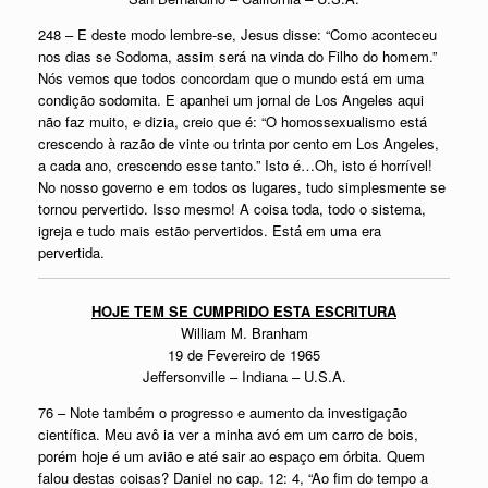
248 – E deste modo lembre-se, Jesus disse: “Como aconteceu
nos dias se Sodoma, assim será na vinda do Filho do homem.”
Nós vemos que todos concordam que o mundo está em uma
condição sodomita. E apanhei um jornal de Los Angeles aqui
não faz muito, e dizia, creio que é: “O homossexualismo está
crescendo à razão de vinte ou trinta por cento em Los Angeles,
a cada ano, crescendo esse tanto.” Isto é…Oh, isto é horrível!
No nosso governo e em todos os lugares, tudo simplesmente se
tornou pervertido. Isso mesmo! A coisa toda, todo o sistema,
igreja e tudo mais estão pervertidos. Está em uma era
pervertida.
HOJE TEM SE CUMPRIDO ESTA ESCRITURA
William M. Branham
19 de Fevereiro de 1965
Jeffersonville – Indiana – U.S.A.
76 – Note também o progresso e aumento da investigação
científica. Meu avô ia ver a minha avó em um carro de bois,
porém hoje é um avião e até sair ao espaço em órbita. Quem
falou destas coisas? Daniel no cap. 12: 4, “Ao fim do tempo a