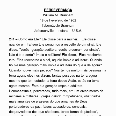
PERSEVERANÇA
William M. Branham
18 de Fevereiro de 1962
Tabernáculo Branham
Jeffersonville – Indiana – U.S.A.
241 – Como era Ele? Ele disse para a mulher… Ele disse,
quando um Fariseu Lhe perguntou a respeito de um sinal, Ele
disse, “Vocês, geração adúltera, vocês procuram por sinais”.
Não é isto certo? Ímpia e adúltera! Ele disse, “Eles receberão
isto. Eles receberão o sinal, aquele ímpio e adúltero”. Quando
houve uma geração mais ímpia e adúltera do que a de agora?
Quando houve mais pecado? Nós temos muito mais pessoas na
terra agora, eles nos dizem, tantas pessoas na terra agora
mesmo que tem estado na terra desde Adão, estão na terra
agora mesmo. Esta é a geração ímpia e adúltera.
Homossexuais, perversões, tudo mais, em um crescimento de
milhares e milhares. Igrejas caindo, “Impetuosos, obstinados,
mais amantes de prazeres do que amantes de Deus,
perturbadores da paz, falsos acusadores, sensuais,
desprezadores dos que são bons, tendo forma de piedade”,