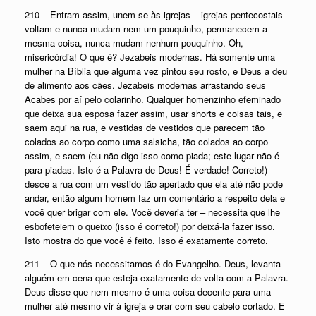
210 – Entram assim, unem-se às igrejas – igrejas pentecostais –
voltam e nunca mudam nem um pouquinho, permanecem a
mesma coisa, nunca mudam nenhum pouquinho. Oh,
misericórdia! O que é? Jezabeis modernas. Há somente uma
mulher na Bíblia que alguma vez pintou seu rosto, e Deus a deu
de alimento aos cães. Jezabeis modernas arrastando seus
Acabes por aí pelo colarinho. Qualquer homenzinho efeminado
que deixa sua esposa fazer assim, usar shorts e coisas tais, e
saem aqui na rua, e vestidas de vestidos que parecem tão
colados ao corpo como uma salsicha, tão colados ao corpo
assim, e saem (eu não digo isso como piada; este lugar não é
para piadas. Isto é a Palavra de Deus! É verdade! Correto!) –
desce a rua com um vestido tão apertado que ela até não pode
andar, então algum homem faz um comentário a respeito dela e
você quer brigar com ele. Você deveria ter – necessita que lhe
esbofeteiem o queixo (isso é correto!) por deixá-la fazer isso.
Isto mostra do que você é feito. Isso é exatamente correto.
211 – O que nós necessitamos é do Evangelho. Deus, levanta
alguém em cena que esteja exatamente de volta com a Palavra.
Deus disse que nem mesmo é uma coisa decente para uma
mulher até mesmo vir à igreja e orar com seu cabelo cortado. E