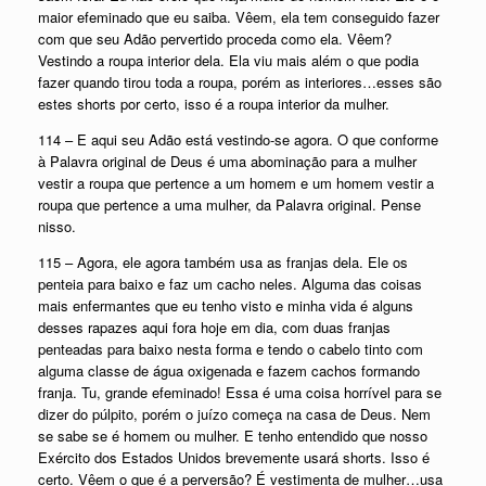
maior efeminado que eu saiba. Vêem, ela tem conseguido fazer
com que seu Adão pervertido proceda como ela. Vêem?
Vestindo a roupa interior dela. Ela viu mais além o que podia
fazer quando tirou toda a roupa, porém as interiores…esses são
estes shorts por certo, isso é a roupa interior da mulher.
114 – E aqui seu Adão está vestindo-se agora. O que conforme
à Palavra original de Deus é uma abominação para a mulher
vestir a roupa que pertence a um homem e um homem vestir a
roupa que pertence a uma mulher, da Palavra original. Pense
nisso.
115 – Agora, ele agora também usa as franjas dela. Ele os
penteia para baixo e faz um cacho neles. Alguma das coisas
mais enfermantes que eu tenho visto e minha vida é alguns
desses rapazes aqui fora hoje em dia, com duas franjas
penteadas para baixo nesta forma e tendo o cabelo tinto com
alguma classe de água oxigenada e fazem cachos formando
franja. Tu, grande efeminado! Essa é uma coisa horrível para se
dizer do púlpito, porém o juízo começa na casa de Deus. Nem
se sabe se é homem ou mulher. E tenho entendido que nosso
Exército dos Estados Unidos brevemente usará shorts. Isso é
certo. Vêem o que é a perversão? É vestimenta de mulher…usa