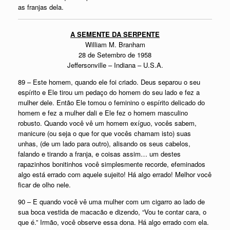
as franjas dela.
A SEMENTE DA SERPENTE
William M. Branham
28 de Setembro de 1958
Jeffersonville – Indiana – U.S.A.
89 – Este homem, quando ele foi criado. Deus separou o seu
espírito e Ele tirou um pedaço do homem do seu lado e fez a
mulher dele. Então Ele tomou o feminino o espírito delicado do
homem e fez a mulher dali e Ele fez o homem masculino
robusto. Quando você vê um homem exíguo, vocês sabem,
manicure (ou seja o que for que vocês chamam isto) suas
unhas, (de um lado para outro), alisando os seus cabelos,
falando e tirando a franja, e coisas assim… um destes
rapazinhos bonitinhos você simplesmente recorde, efeminados
algo está errado com aquele sujeito! Há algo errado! Melhor você
ficar de olho nele.
90 – E quando você vê uma mulher com um cigarro ao lado de
sua boca vestida de macacão e dizendo, “Vou te contar cara, o
que é.” Irmão, você observe essa dona. Há algo errado com ela.