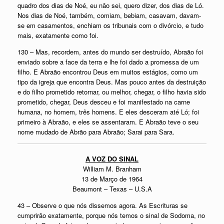
quadro dos dias de Noé, eu não sei, quero dizer, dos dias de Ló.
Nos dias de Noé, também, comiam, bebiam, casavam, davam-
se em casamentos, enchiam os tribunais com o divórcio, e tudo
mais, exatamente como foi.
130 – Mas, recordem, antes do mundo ser destruído, Abraão foi
enviado sobre a face da terra e lhe foi dado a promessa de um
filho. E Abraão encontrou Deus em muitos estágios, como um
tipo da igreja que encontra Deus. Mas pouco antes da destruição
e do filho prometido retornar, ou melhor, chegar, o filho havia sido
prometido, chegar, Deus desceu e foi manifestado na carne
humana, no homem, três homens. E eles desceram até Ló; foi
primeiro à Abraão, e eles se assentaram. E Abraão teve o seu
nome mudado de Abrão para Abraão; Sarai para Sara.
A VOZ DO SINAL
William M. Branham
13 de Março de 1964
Beaumont – Texas – U.S.A
43 – Observe o que nós dissemos agora. As Escrituras se
cumprirão exatamente, porque nós temos o sinal de Sodoma, no