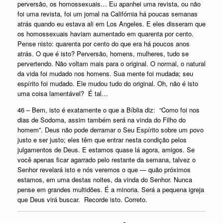
perversão, os homossexuais… Eu apanhei uma revista, ou não
foi uma revista, foi um jornal na Califórnia há poucas semanas
atrás quando eu estava ali em Los Angeles. E eles disseram que
os homossexuais haviam aumentado em quarenta por cento.
Pense nisto: quarenta por cento do que era há poucos anos
atrás. O que é isto? Perversão, homens, mulheres, tudo se
pervertendo. Não voltam mais para o original. O normal, o natural
da vida foi mudado nos homens. Sua mente foi mudada; seu
espírito foi mudado. Ele mudou tudo do original. Oh, não é isto
uma coisa lamentável? É tal…
46 – Bem, isto é exatamente o que a Bíblia diz: “Como foi nos
dias de Sodoma, assim também será na vinda do Filho do
homem”. Deus não pode derramar o Seu Espírito sobre um povo
justo e ser justo; eles têm que entrar nesta condição pelos
julgamentos de Deus. E estamos quase lá agora, amigos. Se
você apenas ficar agarrado pelo restante da semana, talvez o
Senhor revelará isto e nós veremos o que — quão próximos
estamos, em uma destas noites, da vinda do Senhor. Nunca
pense em grandes multidões. É a minoria. Será a pequena igreja
que Deus virá buscar. Recorde isto. Correto.