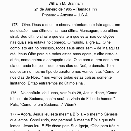
William M. Branham
24 de Janeiro de 1965 – Ramada Inn
Phoenix – Arizona – U.S.A.
175 – Olhe. Deus a deu – e observe atentamente isto agora, em
conclusão – seu último sinal, sua última Mensagem, seu último
sinal. Seu último sinal é que ela tem que estar nas condições
nas quais ela estava no começo. O mundo, a igreja… Olhe
como isto era no principio, todos seus anos sem – de Malaquias
até Jesus.Olhe para ela todos estes anos agora, e olhe nisto lá
atrás, como entrou a corrupção nela. Olhe para a terra como era
ela em cada tempo – como nos dias de Noé, e demais. Tem
que estar no mesmo tipo de caráter e nós vemos isto. “Como foi
nos dias de Noé…” nós vemos todas estas coisas somente
limitando. Então entraremos no último sinal.
176 – No capítulo de Lucas, versículo 28, Jesus disse, “Como
foi nos de Sodoma, assim será na vinda do Filho do homem”.
Pois, “Como foi em Sodoma…” Vêem?
177 – Agora, Jesus leu esta mesma Bíblia – o mesmo Gênesis
que lemos. Concluindo, não percam! A mesma Bíblia que nós
lemos, Jesus leu. E Ele disse para Sua Igreja, “Olhe para trás e