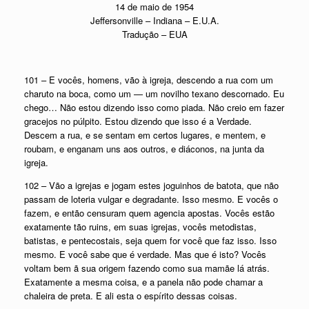
14 de maio de 1954
Jeffersonville – Indiana – E.U.A.
Tradução – EUA
101 – E vocês, homens, vão à igreja, descendo a rua com um
charuto na boca, como um — um novilho texano descornado. Eu
chego… Não estou dizendo isso como piada. Não creio em fazer
gracejos no púlpito. Estou dizendo que isso é a Verdade.
Descem a rua, e se sentam em certos lugares, e mentem, e
roubam, e enganam uns aos outros, e diáconos, na junta da
igreja.
102 – Vão a igrejas e jogam estes joguinhos de batota, que não
passam de loteria vulgar e degradante. Isso mesmo. E vocês o
fazem, e então censuram quem agencia apostas. Vocês estão
exatamente tão ruins, em suas igrejas, vocês metodistas,
batistas, e pentecostais, seja quem for você que faz isso. Isso
mesmo. E você sabe que é verdade. Mas que é isto? Vocês
voltam bem ã sua origem fazendo como sua mamãe lá atrás.
Exatamente a mesma coisa, e a panela não pode chamar a
chaleira de preta. E ali esta o espírito dessas coisas.