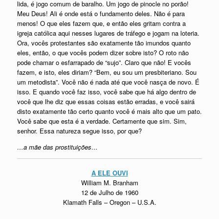
lida, é jogo comum de baralho. Um jogo de pinocle no porão!
Meu Deus! Ali é onde está o fundamento deles. Não é para
menos! O que eles fazem que, e então eles gritam contra a
igreja católica aqui nesses lugares de tráfego e jogam na loteria.
Ora, vocês protestantes são exatamente tão imundos quanto
eles, então, o que vocês podem dizer sobre isto? O roto não
pode chamar o esfarrapado de “sujo”. Claro que não! E vocês
fazem, e isto, eles diriam? “Bem, eu sou um presbiteriano. Sou
um metodista”. Você não é nada até que você nasça de novo. É
isso. E quando você faz isso, você sabe que há algo dentro de
você que lhe diz que essas coisas estão erradas, e você sairá
disto exatamente tão certo quanto você é mais alto que um pato.
Você sabe que esta é a verdade. Certamente que sim. Sim,
senhor. Essa natureza segue isso, por que?
…a mãe das prostituições…
A ELE OUVI
William M. Branham
12 de Julho de 1960
Klamath Falls – Oregon – U.S.A.