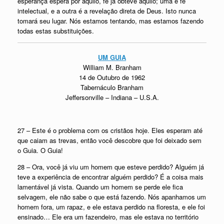
esperança espera por aquilo, fé já obteve aquilo; uma é fé
intelectual, e a outra é a revelação direta de Deus. Isto nunca
tomará seu lugar. Nós estamos tentando, mas estamos fazendo
todas estas substituições.
UM GUIA
William M. Branham
14 de Outubro de 1962
Tabernáculo Branham
Jeffersonville – Indiana – U.S.A.
27 – Este é o problema com os cristãos hoje. Eles esperam até
que caiam as trevas, então você descobre que foi deixado sem
o Guia. O Guia!
28 – Ora, você já viu um homem que esteve perdido? Alguém já
teve a experiência de encontrar alguém perdido? É a coisa mais
lamentável já vista. Quando um homem se perde ele fica
selvagem, ele não sabe o que está fazendo. Nós apanhamos um
homem fora, um rapaz, e ele estava perdido na floresta, e ele foi
ensinado… Ele era um fazendeiro, mas ele estava no território