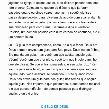
jogador da igreja, e coisas assim, e os deixam passar com isso.
Isto é certo. Colocam no quadro de diácono que já foram
casados quatro ou cinco vezes, apenas na seqüência isso
passa despercebido, para viverem de acordo com sua renda. Há
somente um objetivo pelo qual você tem que encontrar, este é,
sua obrigação para com Deus. Se firme e diga a verdade!
Perdido, um homem perdido está num estado de confusão, ele é
um homem louco.
30 – O guia tem compreensão, como ir e o que fazer. Deus em…
Deus sempre enviou um guia para Seu povo. Deus nunca falhou.
Ele manda um guia, mas você tem que aceitar aquele guia.
Vêem? Você tem que crer nisto; você tem que ir pelo caminho
que ele disser. Se voe entra numa selva, e seu guia diz, “nós
vamos para este lado”, e mesmo que você pensa que vai para
aquele lado, você acabará se perdendo. Então quando você…
Deus nos envia um guia para nos guiar, nós temos que seguir
aquele guia. Não importa o que pensamos, o que parece racional
e o que parece ridículo, não somos pessoas para distinguir
aquilo, o guia é único.
O SELO DE DEUS