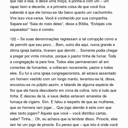
que não é boa, e deixe uma moça, e ponha-a com um – um
rapaz bom e decente, e a primeira coisa de que você fica
sabendo é que ele tornou-se tão baixo quanto um cachorrinho.
Vire isso vice-versa. Você é conhecido por sua companhia.
Separe-se! “Saia do meio deles”, disse a Bíblia, “Estejais vós
separados!” Isso é correto.
122 – Se suas denominações regressam a tal corrupção como a
de permitir que seu povo… Bem, outro dia aqui, numa grande e
ótima igreja batista, tiveram que demitir… Somente podia chegar
a pregar por vinte minutos, porque o pastor tinha de fumar. Toda
a congregação ia para fora. Todos eles permaneciam ali em
correntes de fumantes, e voltavam novamente, pastor e todos
eles. Eu fui a uma igreja congregacionista, ali estava assentado
um homem vestido com um longo manto, levantou-se lá, disse,
encostou-se no púlpito
assim
, e falando de alguma espécie de
flor que ele havia descoberto em cima da colina. Isto é tudo que
tinha. E desceu de lá, e seus dedos estavam amarelos de
fumaça de cigarro. Sim. E falou a respeito de que as mulheres,
que os homens iam jogar… Que jogo alemão é este com que
eles tanto jogam? Aquele que você – você distribui cartas,
sabe? Tinha… Oh, eu achava que ia lembrar disso. Pinocle, eles
iam ter um jogo de pinocle. Eu penso que – que isto é onde você