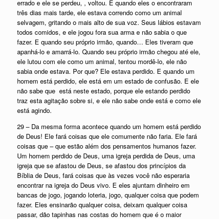
errado e ele se perdeu, , voltou. E quando eles o encontraram
três dias mais tarde, ele estava correndo como um animal
selvagem, gritando o mais alto de sua voz. Seus lábios estavam
todos comidos, e ele jogou fora sua arma e não sabia o que
fazer. E quando seu próprio irmão, quando… Eles tiveram que
apanhá-lo e amarrá-lo. Quando seu próprio irmão chegou até ele,
ele lutou com ele como um animal, tentou mordê-lo, ele não
sabia onde estava. Por que? Ele estava perdido. E quando um
homem está perdido, ele está em um estado de confusão. E ele
não sabe que está neste estado, porque ele estando perdido
traz esta agitação sobre si, e ele não sabe onde está e como ele
está agindo.
29 – Da mesma forma acontece quando um homem está perdido
de Deus! Ele fará coisas que ele comumente não faria. Ele fará
coisas que – que estão além dos pensamentos humanos fazer.
Um homem perdido de Deus, uma igreja perdida de Deus, uma
igreja que se afastou de Deus, se afastou dos princípios da
Bíblia de Deus, fará coisas que às vezes você não esperaria
encontrar na igreja do Deus vivo. E eles ajuntam dinheiro em
bancas de jogo, jogando loteria, jogo, qualquer coisa que podem
fazer. Eles ensinarão qualquer coisa, deixam qualquer coisa
passar, dão tapinhas nas costas do homem que é o maior