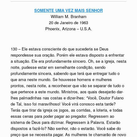
SOMENTE UMA VEZ MAIS SENHOR
William M. Branham
20 de Janeiro de 1963
Phoenix, Arizona – U.S.A.
130 – Ele estava consciente do que sucederia se Deus
respondesse sua oração. Porém ele estava disposto a enfrentar
a situação. Ele era profundamente sincero. Oh, se a igreja, nesta
noite, pudesse estar em semelhante condição, sendo
profundamente sincera, sabendo que terá que entregar tudo o
que ama neste mundo. Se houvesse homens e mulheres
prontos, nesta noite, a reconhecer que vão se separar de tudo o
que pertence a este mundo. Ministros, aos quais desejarão dar-
lhes palmadinhas nas costas e dizer-lhes: “Você, Doutor Fulano
de Tal, isso foi maravilhoso! Você virá conosco esta tarde?
Terás que tirar da igreja os jogos, as corridas, a loteria, e todas
essas cenas para poder pagar ao pregador. Regressem ao
sistema de Deus para dizimar. Regressem à Palavra. Estarão
dispostos a fazê-lo? Não senhor, não o estarão. Você sabe do
preço que se necessita pagar. As mulheres te chamarão de novo