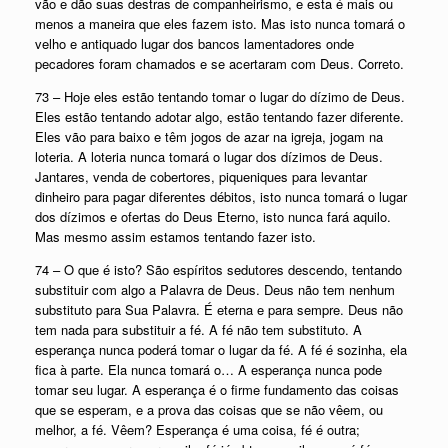
vão e dão suas destras de companheirismo, e esta é mais ou
menos a maneira que eles fazem isto. Mas isto nunca tomará o
velho e antiquado lugar dos bancos lamentadores onde
pecadores foram chamados e se acertaram com Deus. Correto.
73 – Hoje eles estão tentando tomar o lugar do dízimo de Deus.
Eles estão tentando adotar algo, estão tentando fazer diferente.
Eles vão para baixo e têm jogos de azar na igreja, jogam na
loteria. A loteria nunca tomará o lugar dos dízimos de Deus.
Jantares, venda de cobertores, piqueniques para levantar
dinheiro para pagar diferentes débitos, isto nunca tomará o lugar
dos dízimos e ofertas do Deus Eterno, isto nunca fará aquilo.
Mas mesmo assim estamos tentando fazer isto.
74 – O que é isto? São espíritos sedutores descendo, tentando
substituir com algo a Palavra de Deus. Deus não tem nenhum
substituto para Sua Palavra. É eterna e para sempre. Deus não
tem nada para substituir a fé. A fé não tem substituto. A
esperança nunca poderá tomar o lugar da fé. A fé é sozinha, ela
fica à parte. Ela nunca tomará o… A esperança nunca pode
tomar seu lugar. A esperança é o firme fundamento das coisas
que se esperam, e a prova das coisas que se não vêem, ou
melhor, a fé. Vêem? Esperança é uma coisa, fé é outra;