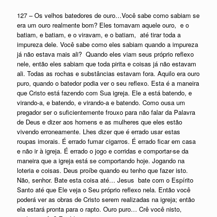
127 – Os velhos batedores de ouro…Você sabe como sabiam se
era um ouro realmente bom? Eles tomavam aquele ouro, e o
batiam, e batiam, e o viravam, e o batiam, até tirar toda a
impureza dele. Você sabe como eles sabiam quando a impureza
já não estava mais ali? Quando eles viam seus próprio reflexo
nele, então eles sabiam que toda pirita e coisas já não estavam
ali. Todas as rochas e substâncias estavam fora. Aquilo era ouro
puro, quando o batedor podia ver o seu reflexo. Esta é a maneira
que Cristo está fazendo com Sua igreja. Ele a está batendo, e
virando-a, e batendo, e virando-a e batendo. Como ousa um
pregador ser o suficientemente frouxo para não falar da Palavra
de Deus e dizer aos homens e as mulheres que eles estão
vivendo erroneamente. Lhes dizer que é errado usar estas
roupas imorais. É errado fumar cigarros. É errado ficar em casa
e não ir à igreja. É errado o jogo e corridas e comportar-se da
maneira que a igreja está se comportando hoje. Jogando na
loteria e coisas. Deus proíbe quando eu tenho que fazer isto.
Não, senhor. Bate esta coisa até… Jesus bate com o Espírito
Santo até que Ele veja o Seu próprio reflexo nela. Então você
poderá ver as obras de Cristo serem realizadas na igreja; então
ela estará pronta para o rapto. Ouro puro… Crê você nisto,