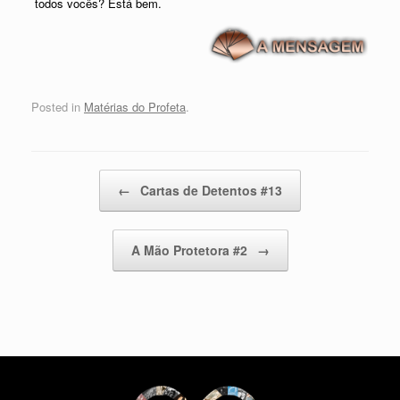
todos vocês? Está bem.
Posted in
Matérias do Profeta
.
Post navigation
←
Cartas de Detentos #13
A Mão Protetora #2
→