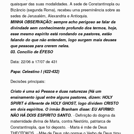
quaisquer das suas modalidades. A sede de Constantinopla ou
Bizâncio (segunda Roma), recebeu uma preeminência sobre as
sedes de Jerusalém, Alexandria e Antioquia.
MINHA OBSERVAÇÃO: sempre acho perigoso se falar da
divindade sem conhecimento profundo dos termos, hoje,
esse mesmo espírito está rondando os pastores, estão
falando do que não entendem, logo surgem mais deuses
que pessoas para crerem neles.
03. Concílio de ÉFESO
Data: 22/06 a 17/07 de 431
Papa: Celestino I (422-432)
Decisões principais:
Cristo é uma só Pessoa e duas naturezas (Há um
ensinamento igual entre alguns pastores, dizem: HOLY
SPIRIT é diferente de HOLY GHOST, logo dividem CRISTO
em dois espíritos. O irmão Branham disse: EU AFIRMO:
NÃO HÁ DOIS ESPIRITO SANTO.
··Definição do dogma da
maternidade divina de Maria, contra Nestório, patriarca de
Constantinopla, que foi deposto. ··Maria é mãe de Deus
THEOTOKOS. ··Mãe de Deus não porque o Verbo de Deus tirou