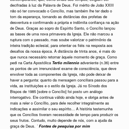
decifradas à luz da Palavra de Deus. Foi mérito de João XXIII
não só ter convocado o Concílio, mas também lhe ter dado o
tom da esperança, tomando as distâncias dos profetas de
desventura e confirmando a própria e indômita confiança na ação
de Deus. Graças ao sopro do Espírito Santo, o Concílio lançou
as bases de uma nova primavera da Igreja. Ele não marcou a
ruptura com o passado, mas soube valorizar o patrimônio da
inteira tradição eclesial, para orientar os fiéis na resposta aos
desafios da nossa época. À distância de trinta anos, é mais do
que nunca necessário retornar àquele momento de graça. Como
pedi na Carta Apostólica
Tertio milennio
adveniente (n.36) entre
os pontos de um irrenunciável exame de consciência, que deve
envolver toda as componentes da Igreja, não pode deixar de
haver a pergunta: quanto da mensagem conciliara passou para a
vida, as instituições e o estilo da Igreja. Já no Sínodo dos
Bispos de 1985 [sobre o Concílio] foi posto um análogo
interrogativo. Ele continua válido ainda hoje, e obriga antes de
mais a reler o Concíllio, para dele recolher integralmente as
indicações e assimilar o seu espírito… A história testemunha
que os Concílios tiveram necessidade de tempo para produzir os
seus frutos. Contudo, muito depende de nós, com a ajuda da
graça de Deus. ´
Fontes de pesquisa por mim