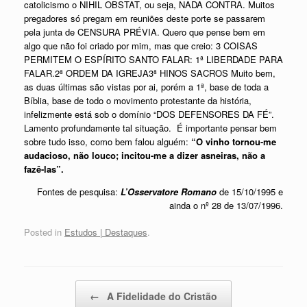
catolicismo o NIHIL OBSTAT, ou seja, NADA CONTRA. Muitos
pregadores só pregam em reuniões deste porte se passarem
pela junta de CENSURA PRÉVIA. Quero que pense bem em
algo que não foi criado por mim, mas que creio: 3 COISAS
PERMITEM O ESPÍRITO SANTO FALAR:
1ª LIBERDADE PARA
FALAR.
2ª ORDEM DA IGREJA
3ª HINOS SACROS
Muito bem,
as duas últimas são vistas por ai, porém a 1ª, base de toda a
Bíblia, base de todo o movimento protestante da história,
infelizmente está sob o domínio “DOS DEFENSORES DA FÉ”.
Lamento profundamente tal situação. É importante pensar bem
sobre tudo isso, como bem falou alguém:
“O vinho tornou-me
audacioso, não louco; incitou-me a dizer asneiras, não a
fazê-las”.
Fontes de pesquisa:
L’Osservatore Romano
de 15/10/1995 e
ainda o nº 28 de 13/07/1996.
Posted in
Estudos | Destaques
.
Post navigation
←
A Fidelidade do Cristão