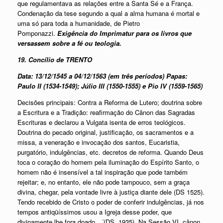
que regulamentava as relações entre a Santa Sé e a França.
Condenação da tese segundo a qual a alma humana é mortal e
uma só para toda a humanidade, de Pietro
Pomponazzi.
Exigência do Imprimatur para os livros que
versassem sobre a fé ou teologia.
19. Concílio de TRENTO
Data: 13/12/1545 a 04/12/1563 (em três períodos) Papas:
Paulo II (1534-1549); Júlio III (1550-1555) e Pio IV (1559-1565)
Decisões principais:
Contra a Reforma de Lutero; doutrina sobre
a Escritura e a Tradição: reafirmação do Cânon das Sagradas
Escrituras e declarou a Vulgata isenta de erros teológicos.
Doutrina do pecado original, justificação, os sacramentos e a
missa, a veneração e invocação dos santos, Eucaristia,
purgatório, indulgências, etc. decretos de reforma. Quando Deus
toca o coração do homem pela iluminação do Espírito Santo, o
homem não é insensível a tal inspiração que pode também
rejeitar; e, no entanto, ele não pode tampouco, sem a graça
divina, chegar, pela vontade livre à justiça diante dele (DS 1525).
Tendo recebido de Cristo o poder de conferir indulgências, já nos
tempos antiqüíssimos usou a Igreja desse poder, que
divinamente lhe fora doado…´(DS, 1935). Na Sessão VI, cânon