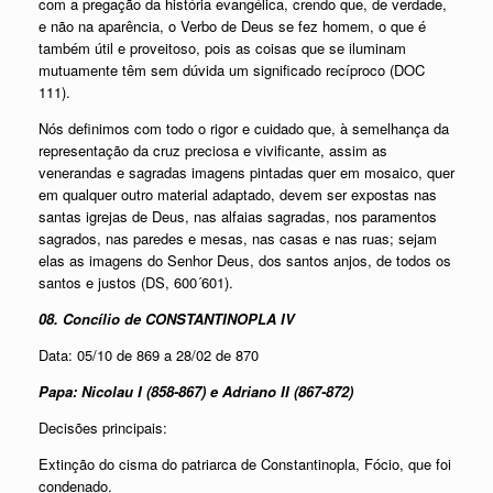
com a pregação da história evangélica, crendo que, de verdade,
e não na aparência, o Verbo de Deus se fez homem, o que é
também útil e proveitoso, pois as coisas que se iluminam
mutuamente têm sem dúvida um significado recíproco (DOC
111).
Nós definimos com todo o rigor e cuidado que, à semelhança da
representação da cruz preciosa e vivificante, assim as
venerandas e sagradas imagens pintadas quer em mosaico, quer
em qualquer outro material adaptado, devem ser expostas nas
santas igrejas de Deus, nas alfaias sagradas, nos paramentos
sagrados, nas paredes e mesas, nas casas e nas ruas; sejam
elas as imagens do Senhor Deus, dos santos anjos, de todos os
santos e justos (DS, 600´601).
08. Concílio de CONSTANTINOPLA IV
Data: 05/10 de 869 a 28/02 de 870
Papa: Nicolau I (858-867) e Adriano II (867-872)
Decisões principais:
Extinção do cisma do patriarca de Constantinopla, Fócio, que foi
condenado.