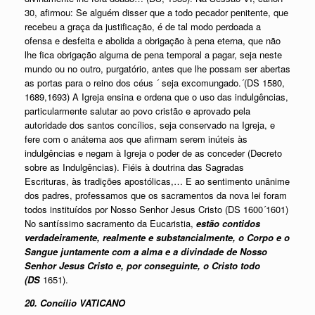
30, afirmou: Se alguém disser que a todo pecador penitente, que
recebeu a graça da justificação, é de tal modo perdoada a
ofensa e desfeita e abolida a obrigação à pena eterna, que não
lhe fica obrigação alguma de pena temporal a pagar, seja neste
mundo ou no outro, purgatório, antes que lhe possam ser abertas
as portas para o reino dos céus ´ seja excomungado.´(DS 1580,
1689,1693) A Igreja ensina e ordena que o uso das indulgências,
particularmente salutar ao povo cristão e aprovado pela
autoridade dos santos concílios, seja conservado na Igreja, e
fere com o anátema aos que afirmam serem inúteis às
indulgências e negam à Igreja o poder de as conceder (Decreto
sobre as Indulgências). Fiéis à doutrina das Sagradas
Escrituras, às tradições apostólicas,… E ao sentimento unânime
dos padres, professamos que os sacramentos da nova lei foram
todos instituídos por Nosso Senhor Jesus Cristo (DS 1600´1601)
No santíssimo sacramento da Eucaristia,
estão contidos
verdadeiramente, realmente e substancialmente, o Corpo e o
Sangue juntamente com a alma e a divindade de Nosso
Senhor Jesus Cristo e, por conseguinte, o Cristo todo
(DS
1651).
20. Concílio VATICANO