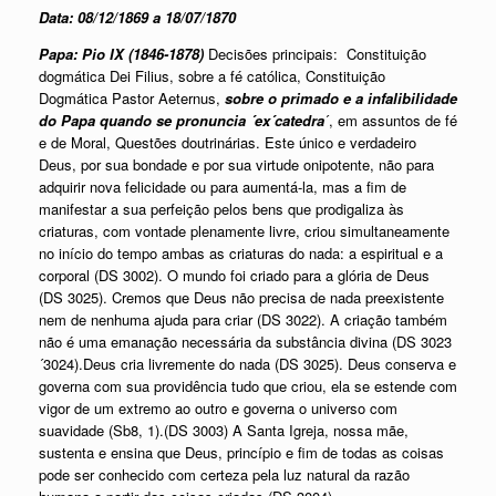
Data: 08/12/1869 a 18/07/1870
Papa: Pio IX (1846-1878)
Decisões principais:
Constituição
dogmática Dei Filius, sobre a fé católica, Constituição
Dogmática Pastor Aeternus,
sobre o primado e a infalibilidade
do Papa quando se pronuncia ´ex´catedra
´, em assuntos de fé
e de Moral, Questões doutrinárias. Este único e verdadeiro
Deus, por sua bondade e por sua virtude onipotente, não para
adquirir nova felicidade ou para aumentá-la, mas a fim de
manifestar a sua perfeição pelos bens que prodigaliza às
criaturas, com vontade plenamente livre, criou simultaneamente
no início do tempo ambas as criaturas do nada: a espiritual e a
corporal (DS 3002). O mundo foi criado para a glória de Deus
(DS 3025). Cremos que Deus não precisa de nada preexistente
nem de nenhuma ajuda para criar (DS 3022). A criação também
não é uma emanação necessária da substância divina (DS 3023
´3024).Deus cria livremente do nada (DS 3025). Deus conserva e
governa com sua providência tudo que criou, ela se estende com
vigor de um extremo ao outro e governa o universo com
suavidade (Sb8, 1).(DS 3003) A Santa Igreja, nossa mãe,
sustenta e ensina que Deus, princípio e fim de todas as coisas
pode ser conhecido com certeza pela luz natural da razão