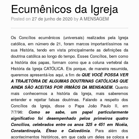
Ecumênicos da Igreja
Posted on
27 de junho de 2020
by
A MENSAGEM
Os Concílios ecumênicos (universais) realizados pela Igreja
católica, em número de 21, foram marcos importantíssimos na
sua História, tendo em vista principalmente as definições da
doutrina católica ao longo do tempo. Esses Concílios, bem como
a história dos papas, formam como que a coluna vertebral da
História da Igreja CATÓLICA. Eis porque, de maneira resumida,
queremos apresentá-los aqui, a fim de
QUE VOCÊ POSSA VER
A TRAJETÓRIA DE ALGUMAS DOUTRINAS CATÓLICAS QUE
AINDA SÃO ACEITAS POR IRMÃOS DA MENSAGEM.
Quanto
mais conhecermos a história da Igreja, mais saberemos
entender e rejeitar falsas doutrinas. Falando a respeito dos
Concílios da Igreja, disse o Papa João Paulo II, em
7/7/96:
Como se sabe, um papel particularmente
significativo foi desempenhado pelos primeiros quatro
Concílios, celebrados entre os anos 325 e 451 em Nicéia,
Constantinopla, Éfeso e Calcedônia
. Para além dos
acontecimentos históricos, em que cada um deles se coloca e