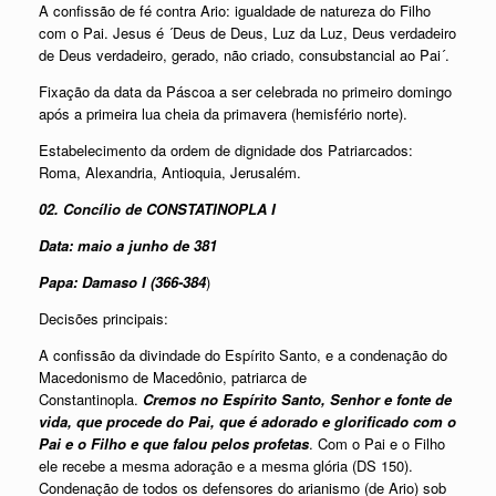
A confissão de fé contra Ario: igualdade de natureza do Filho
com o Pai. Jesus é ´Deus de Deus, Luz da Luz, Deus verdadeiro
de Deus verdadeiro, gerado, não criado, consubstancial ao Pai´.
Fixação da data da Páscoa a ser celebrada no primeiro domingo
após a primeira lua cheia da primavera (hemisfério norte).
Estabelecimento da ordem de dignidade dos Patriarcados:
Roma, Alexandria, Antioquia, Jerusalém.
02. Concílio de CONSTATINOPLA I
Data: maio a junho de 381
Papa: Damaso I (366-384
)
Decisões principais:
A confissão da divindade do Espírito Santo, e a condenação do
Macedonismo de Macedônio, patriarca de
Constantinopla.
Cremos no Espírito Santo, Senhor e fonte de
vida, que procede do Pai, que é adorado e glorificado com o
Pai e o Filho e que falou pelos profetas
. Com o Pai e o Filho
ele recebe a mesma adoração e a mesma glória (DS 150).
Condenação de todos os defensores do arianismo (de Ario) sob