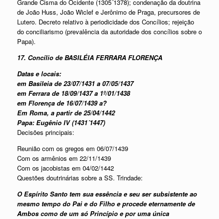
Grande Cisma do Ocidente (1305´1378); condenação da doutrina
de João Huss, João Wiclef e Jerônimo de Praga, precursores de
Lutero. Decreto relativo à periodicidade dos Concílios; rejeição
do conciliarismo (prevalência da autoridade dos concílios sobre o
Papa).
17. Concílio de BASILÉIA FERRARA FLORENÇA
Datas e locais:
em Basileia de 23/07/1431 a 07/05/1437
em Ferrara de 18/09/1437 a 1º/01/1438
em Florença de 16/07/1439 a?
Em Roma, a partir de 25/04/1442
Papa: Eugênio IV (1431´1447)
Decisões principais:
Reunião com os gregos em 06/07/1439
Com os armênios em 22/11/1439
Com os jacobistas em 04/02/1442
Questões doutrinárias sobre a SS. Trindade:
O Espírito Santo tem sua essência e seu ser subsistente ao
mesmo tempo do Pai e do Filho e procede eternamente de
Ambos como de um só Princípio e por uma única