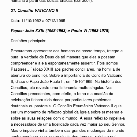
humana a partir das coisas criadas (DS 3004).
21. Concílio VATICANO II
Data: 11/10/1962 a 07/12/1965
Papas: João XXIII (1958-1963) e Paulo VI (1963-1978)
Decisões principais:
Procuremos apresentar aos homens de nosso tempo, íntegra e
pura, a verdade de Deus de tal maneira que eles a possam
compreender e a ela espontaneamente assentir. Pois somos
Pastores…´ (João XXIII aos padres conciliares, na homilia de
abertura do concílio). Sobre a importância do Concílio Vaticano
II, disse o Papa João Paulo II, em 15/10/1995: Na história dos
Concílios, ele reveste uma fisionomia muito singular. Nos
Concílios precedentes, com efeito, o tema e a ocasião da
celebração tinham sido dados por particulares problemas
doutrinais ou pastorais. O Concílio Ecumênico Vaticano II quis
ser um momento de reflexão global da Igreja sobre si mesma e
sobre as suas relações com o mundo. A essa reflexão impelia-a
a necessidade de uma fidelidade cada vez maior ao seu Senhor.
Mas o impulso vinha também das grandes mudanças do mundo
contemporâneo, que, como sinais dos tempos, exigiam ser