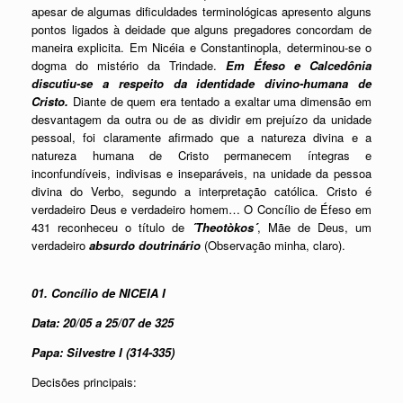
apesar de algumas dificuldades terminológicas apresento alguns
pontos ligados à deidade que alguns pregadores concordam de
maneira explicita. Em Nicéia e Constantinopla, determinou-se o
dogma do mistério da Trindade.
Em Éfeso e Calcedônia
discutiu-se a respeito da identidade divino-humana de
Cristo.
Diante de quem era tentado a exaltar uma dimensão em
desvantagem da outra ou de as dividir em prejuízo da unidade
pessoal, foi claramente afirmado que a natureza divina e a
natureza humana de Cristo permanecem íntegras e
inconfundíveis, indivisas e inseparáveis, na unidade da pessoa
divina do Verbo, segundo a interpretação católica. Cristo é
verdadeiro Deus e verdadeiro homem… O Concílio de Éfeso em
431 reconheceu o título de
´Theotòkos´
, Mãe de Deus, um
verdadeiro
absurdo doutrinário
(Observação minha, claro).
01. Concílio de NICEIA I
Data: 20/05 a 25/07 de 325
Papa: Silvestre I (314-335)
Decisões principais: