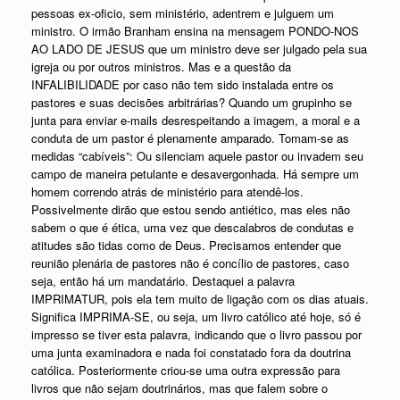
pessoas ex-oficio, sem ministério, adentrem e julguem um
ministro. O irmão Branham ensina na mensagem PONDO-NOS
AO LADO DE JESUS que um ministro deve ser julgado pela sua
igreja ou por outros ministros. Mas e a questão da
INFALIBILIDADE por caso não tem sido instalada entre os
pastores e suas decisões arbitrárias? Quando um grupinho se
junta para enviar e-mails desrespeitando a imagem, a moral e a
conduta de um pastor é plenamente amparado. Tomam-se as
medidas “cabíveis”: Ou silenciam aquele pastor ou invadem seu
campo de maneira petulante e desavergonhada. Há sempre um
homem correndo atrás de ministério para atendê-los.
Possivelmente dirão que estou sendo antiético, mas eles não
sabem o que é ética, uma vez que descalabros de condutas e
atitudes são tidas como de Deus. Precisamos entender que
reunião plenária de pastores não é concílio de pastores, caso
seja, então há um mandatário. Destaquei a palavra
IMPRIMATUR, pois ela tem muito de ligação com os dias atuais.
Significa IMPRIMA-SE, ou seja, um livro católico até hoje, só é
impresso se tiver esta palavra, indicando que o livro passou por
uma junta examinadora e nada foi constatado fora da doutrina
católica. Posteriormente criou-se uma outra expressão para
livros que não sejam doutrinários, mas que falem sobre o