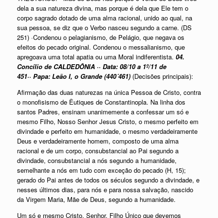
dela a sua natureza divina, mas porque é dela que Ele tem o
corpo sagrado dotado de uma alma racional, unido ao qual, na
sua pessoa, se diz que o Verbo nasceu segundo a carne. (DS
251) ·Condenou o pelagianismo, de Pelágio, que negava os
efeitos do pecado original. Condenou o messalianismo, que
apregoava uma total apatia ou uma Moral indiferentista.
04.
Concílio de CALDEDÔNIA ··
Data: 08/10 a 1º/11 de
451··
Papa: Leão I, o Grande (440´461)
(Decisões principais):
Afirmação das duas naturezas na única Pessoa de Cristo, contra
o monofisismo de Êutiques de Constantinopla. Na linha dos
santos Padres, ensinam unanimemente a confessar um só e
mesmo Filho, Nosso Senhor Jesus Cristo, o mesmo perfeito em
divindade e perfeito em humanidade, o mesmo verdadeiramente
Deus e verdadeiramente homem, composto de uma alma
racional e de um corpo, consubstancial ao Pai segundo a
divindade, consubstancial a nós segundo a humanidade,
semelhante a nós em tudo com exceção do pecado (H, 15);
gerado do Pai antes de todos os séculos segundo a divindade, e
nesses últimos dias, para nós e para nossa salvação, nascido
da Virgem Maria, Mãe de Deus, segundo a humanidade.
Um só e mesmo Cristo, Senhor, Filho Único que devemos