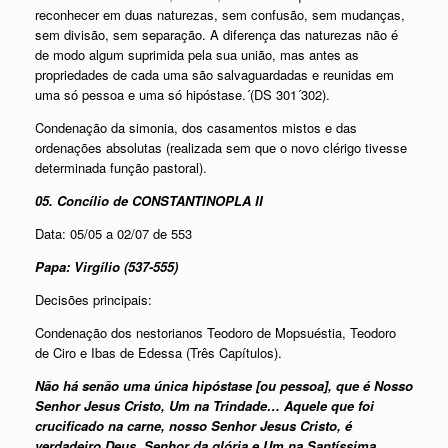
reconhecer em duas naturezas, sem confusão, sem mudanças,
sem divisão, sem separação. A diferença das naturezas não é
de modo algum suprimida pela sua união, mas antes as
propriedades de cada uma são salvaguardadas e reunidas em
uma só pessoa e uma só hipóstase.´(DS 301´302).
Condenação da simonia, dos casamentos mistos e das
ordenações absolutas (realizada sem que o novo clérigo tivesse
determinada função pastoral).
05. Concílio de CONSTANTINOPLA II
Data: 05/05 a 02/07 de 553
Papa: Virgílio (537-555)
Decisões principais:
Condenação dos nestorianos Teodoro de Mopsuéstia, Teodoro
de Ciro e Ibas de Edessa (Três Capítulos).
Não há senão uma única hipóstase [ou pessoa], que é Nosso
Senhor Jesus Cristo, Um na Trindade… Aquele que foi
crucificado na carne, nosso Senhor Jesus Cristo, é
verdadeiro Deus, Senhor da glória e Um na Santíssima