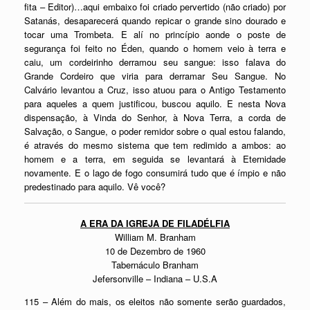
fita – Editor)…aqui embaixo foi criado pervertido (não criado) por
Satanás, desaparecerá quando repicar o grande sino dourado e
tocar uma Trombeta. E alí no princípio aonde o poste de
segurança foi feito no Éden, quando o homem veio à terra e
caiu, um cordeirinho derramou seu sangue: isso falava do
Grande Cordeiro que viria para derramar Seu Sangue. No
Calvário levantou a Cruz, isso atuou para o Antigo Testamento
para aqueles a quem justificou, buscou aquilo. E nesta Nova
dispensação, à Vinda do Senhor, à Nova Terra, a corda de
Salvação, o Sangue, o poder remidor sobre o qual estou falando,
é através do mesmo sistema que tem redimido a ambos: ao
homem e a terra, em seguida se levantará à Eternidade
novamente. E o lago de fogo consumirá tudo que é ímpio e não
predestinado para aquilo. Vê você?
A ERA DA IGREJA DE FILADÉLFIA
William M. Branham
10 de Dezembro de 1960
Tabernáculo Branham
Jefersonville – Indiana – U.S.A
115 – Além do mais, os eleitos não somente serão guardados,