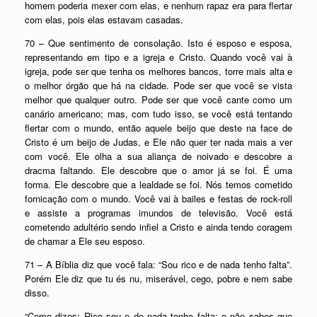
homem poderia mexer com elas, e nenhum rapaz era para flertar
com elas, pois elas estavam casadas.
70 – Que sentimento de consolação. Isto é esposo e esposa,
representando em tipo e a igreja e Cristo. Quando você vai à
igreja, pode ser que tenha os melhores bancos, torre mais alta e
o melhor órgão que há na cidade. Pode ser que você se vista
melhor que qualquer outro. Pode ser que você cante como um
canário americano; mas, com tudo isso, se você está tentando
flertar com o mundo, então aquele beijo que deste na face de
Cristo é um beijo de Judas, e Ele não quer ter nada mais a ver
com você. Ele olha a sua aliança de noivado e descobre a
dracma faltando. Ele descobre que o amor já se foi. É uma
forma. Ele descobre que a lealdade se foi. Nós temos cometido
fornicação com o mundo. Você vai à bailes e festas de rock-roll
e assiste a programas imundos de televisão. Você está
cometendo adultério sendo infiel a Cristo e ainda tendo coragem
de chamar a Ele seu esposo.
71 – A Bíblia diz que você fala: “Sou rico e de nada tenho falta”.
Porém Ele diz que tu és nu, miserável, cego, pobre e nem sabe
disso.
“Como dizes: Rico sou e de nada tenho falta; e não sabes que