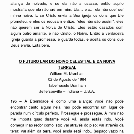
aliança de noivado, e se ela não a usasse, então aquilo
mostraria que ela não crê em mim. Ela… ela… ela não quer ser
minha noiva. E se Cristo envia à Sua igreja os dons que Ele
prometeu, e eles os recusam e dize, “eles não são assim”, eles
não querem ser a Noiva de Cristo. Eles estão casados com
algum outro amante, e não Cristo, o Noivo. Então a verdadeira
Igreja guarda a promessa, e guarda todas, e aceita os dons que
Deus envia. Está bem.
O FUTURO LAR DO NOIVO CELESTIAL E DA NOIVA
TERREAL
William M. Branham
02 de Agosto de 1964
Tabernáculo Branham
Jeffersonville – Indiana – U.S.A.
195 – A Eternidade é como uma aliança; você não pode
encontrar canto algum nela; não pode encontrar um lugar de
parada num círculo perfeito. Prossegue e prossegue. A mim não
me importa quão distante você vá, ainda estás indo. Você
começa ir ao redor como isto; vai através do piso; vai através da
terra; vai além da terra, você ainda está indo…(espaço vazio na