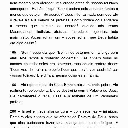
nem mesmo para oferecer uma oração antes de nossas reuniões
começarem. Eu não li aqui: “Como podem dois andarem juntos a
menos que estejam de acordo?” Deus não faz nada sem que Ele
o revele a Seus servos os profetas. Como podem dois andarem
a menos que estejam de acordo? quando nós temos
Maometanos, Budistas, ateístas, incrédulos, egoístas, tudo
mais nisto. Vocês acham um – vocês acham que Deus habita
em algo assim?
165 – “Bem,” você diz que, “Bem, nós estamos em aliança com
eles. Nós temos a proteção ocidental.” Eles tinham todas as
nações ao redor deles em proteção, mas aquele profeta disse:
“Deus vos destruirá; o próprio Deus que servis vos destruirá por
vossas tolices.” Ele diria a mesma coisa esta manhã.
166 – Ele repreenderia da Casa Branca até a fazenda pobre. Ele
realmente repreenderia. Ele os destruiria com a Palavra de Deus.
Ele certamente o faria. Essa é a maneira de um verdadeiro
profeta.
286 – Israel em sua aliança com – com seus fez – inimigos.
Primeiro eles tinham que se afastar da Palavra de Deus, antes
que eles pudessem fazer uma aliança com seus inimigos. E