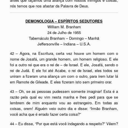
antes que façamos uma aliança com nossos inimigos e coisas,
nós temos que nos afastar da Palavra de Deus.
DEMONOLOGIA – ESPÍRITOS SEDUTORES
William M. Branham
24 de Julho de 1955
Tabernáculo Branham – Domingo – Manhã
Jeffersonville – Indiana – U.S.A.
42 – Agora, na Escritura, certa vez houve um homem com o
nome de Josafá, um grande homem, um homem religioso. E ele
foi a outro rei que era o rei de – de Israel. E ele, Josafá, sendo o
rei de Judá. E ele foi até Acabe, o rei de Israel, eles todos se
uniram a fizeram uma aliança um com o outro, para irem lutar lá
em Ramote de Gileade. E eles fizeram isto sem primeiro orar.
43 – Oh, se as pessoas pudessem somente imaginar! Esta é a
razão pela qual eu vim nesta manha e lhes pedi para que se
lembrem de mim enquanto vou ao estrangeiro. Em todas as
coisas, orem! Alguém veio outro dia e disse: “Irmão Branham,
você acha que é errado fazer certa coisa?”
44 – Eu disse, “Por que está você indagando a respeito?” Vêem?