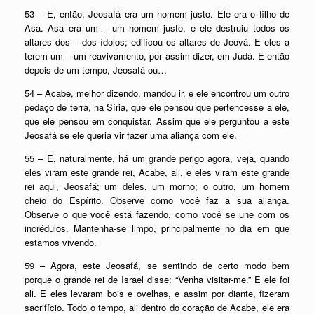
53 – E, então, Jeosafá era um homem justo. Ele era o filho de
Asa. Asa era um – um homem justo, e ele destruiu todos os
altares dos – dos ídolos; edificou os altares de Jeová. E eles a
terem um – um reavivamento, por assim dizer, em Judá. E então
depois de um tempo, Jeosafá ou…
54 – Acabe, melhor dizendo, mandou ir, e ele encontrou um outro
pedaço de terra, na Síria, que ele pensou que pertencesse a ele,
que ele pensou em conquistar. Assim que ele perguntou a este
Jeosafá se ele queria vir fazer uma aliança com ele.
55 – E, naturalmente, há um grande perigo agora, veja, quando
eles viram este grande rei, Acabe, ali, e eles viram este grande
rei aqui, Jeosafá; um deles, um morno; o outro, um homem
cheio do Espírito. Observe como você faz a sua aliança.
Observe o que você está fazendo, como você se une com os
incrédulos. Mantenha-se limpo, principalmente no dia em que
estamos vivendo.
59 – Agora, este Jeosafá, se sentindo de certo modo bem
porque o grande rei de Israel disse: “Venha visitar-me.” E ele foi
ali. E eles levaram bois e ovelhas, e assim por diante, fizeram
sacrifício. Todo o tempo, ali dentro do coração de Acabe, ele era