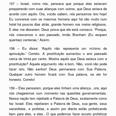
157 – Israel, como nós, pensava que porque eles estavam
prosperando com suas alianças com outros, que Deus estava de
acordo com aquilo. Ora, vocês sabem, nós pensamos isto hoje!
Eu conversei com os mesmos homens aqui há não muito num
hotel há poucos dias atrás, grande homem nos meios religiosos.
E eles me disseram: Deus prova que ele está conosco. “Porque,
nós crescemos o ano passado, irmão Branham (Eu esqueci
quantas) centenas,” Assim.
158 – Eu disse: “Aquilo não representa um mínimo de
aprovação.” Correto. A prostituição aumentou o ano passado
cerca de trinta por cento. Mostra aquilo que Deus estava com a
prostituição? Aquele argumento não é bom. Não, você não pode
fazer isto. Não senhor! Deus permanece com Sua Palavra.
Qualquer outro homem ficará com Sua palavra, se ele for
honesto. Correto!
159 – Eles pensaram, porque eles tinham uma aliança…ora, aqui
nós chegaremos num momento nas questões governamentais.
Nossa nação tem rejeitado a Palavra de Deus, exatamente como
fez Israel. Eles rejeitaram a Palavra de Deus, sua gente, seus
sacerdotes, e profetas, e assim por diante estão profetizando
bem para eles, e eles…O que podemos fazer exceto profetizar