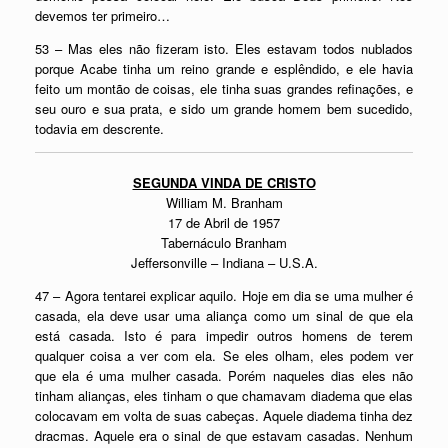
devemos ter primeiro…
53 – Mas eles não fizeram isto. Eles estavam todos nublados
porque Acabe tinha um reino grande e esplêndido, e ele havia
feito um montão de coisas, ele tinha suas grandes refinações, e
seu ouro e sua prata, e sido um grande homem bem sucedido,
todavia em descrente.
SEGUNDA VINDA DE CRISTO
William M. Branham
17 de Abril de 1957
Tabernáculo Branham
Jeffersonville – Indiana – U.S.A.
47 – Agora tentarei explicar aquilo. Hoje em dia se uma mulher é
casada, ela deve usar uma aliança como um sinal de que ela
está casada. Isto é para impedir outros homens de terem
qualquer coisa a ver com ela. Se eles olham, eles podem ver
que ela é uma mulher casada. Porém naqueles dias eles não
tinham alianças, eles tinham o que chamavam diadema que elas
colocavam em volta de suas cabeças. Aquele diadema tinha dez
dracmas. Aquele era o sinal de que estavam casadas. Nenhum