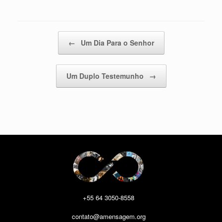
Post navigation
←
Um Dia Para o Senhor
Um Duplo Testemunho
→
+55 64 3050-8558
contato@amensagem.org