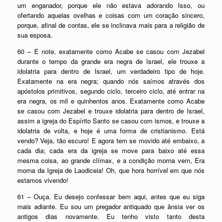
um enganador, porque ele não estava adorando Isso, ou
ofertando aquelas ovelhas e coisas com um coração sincero,
porque, afinal de contas, ele se inclinava mais para a religião de
sua esposa.
60 – E note, exatamente como Acabe se casou com Jezabel
durante o tempo da grande era negra de Israel, ele trouxe a
idolatria para dentro de Israel, um verdadeiro tipo de hoje.
Exatamente na era negra; quando nós saímos através dos
apóstolos primitivos, segundo ciclo, terceiro ciclo, até entrar na
era negra, os mil e quinhentos anos. Exatamente como Acabe
se casou com Jezabel e trouxe idolatria para dentro de Israel,
assim a igreja do Espírito Santo se casou com ismos, e trouxe a
idolatria de volta, e hoje é uma forma de cristianismo. Está
vendo? Veja, tão escuro! E agora tem se movido até embaixo, a
cada dia; cada era da igreja se move para baixo até essa
mesma coisa, ao grande clímax, e a condição morna vem, Era
morna da Igreja de Laodiceia! Oh, que hora horrível em que nós
estamos vivendo!
61 – Ouça. Eu desejo confessar bem aqui, antes que eu siga
mais adiante. Eu sou um pregador antiquado que ânsia ver os
antigos dias novamente. Eu tenho visto tanto desta