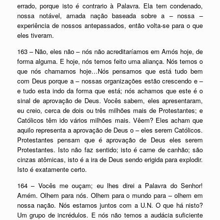
errado, porque isto é contrario à Palavra. Ela tem condenado,
nossa notável, amada nação baseada sobre a – nossa –
experiência de nossos antepassados, então volta-se para o que
eles tiveram.
163 – Não, eles não – nós não acreditaríamos em Amós hoje, de
forma alguma. E hoje, nós temos feito uma aliança. Nós temos o
que nós chamamos hoje…Nós pensamos que está tudo bem
com Deus porque a – nossas organizações estão crescendo e –
e tudo esta indo da forma que está; nós achamos que este é o
sinal de aprovação de Deus. Vocês sabem, eles apresentaram,
eu creio, cerca de dois ou três milhões mais de Protestantes; e
Católicos têm ido vários milhões mais. Vêem? Eles acham que
aquilo representa a aprovação de Deus o – eles serem Católicos.
Protestantes pensam que é aprovação de Deus eles serem
Protestantes. Isto não faz sentido; isto é carne de canhão; são
cinzas atômicas, isto é a ira de Deus sendo erigida para explodir.
Isto é exatamente certo.
164 – Vocês me ouçam; eu lhes direi a Palavra do Senhor!
Amém. Olhem para nós. Olhem para o mundo para – olhem em
nossa nação. Nós estamos juntos com a U.N. O que há nisto?
Um grupo de incrédulos. E nós não temos a audácia suficiente