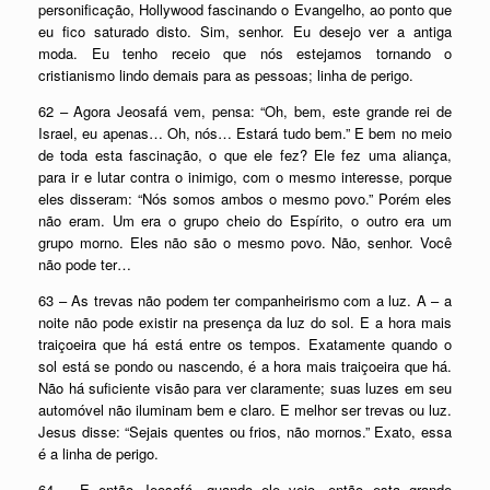
personificação, Hollywood fascinando o Evangelho, ao ponto que
eu fico saturado disto. Sim, senhor. Eu desejo ver a antiga
moda. Eu tenho receio que nós estejamos tornando o
cristianismo lindo demais para as pessoas; linha de perigo.
62 – Agora Jeosafá vem, pensa: “Oh, bem, este grande rei de
Israel, eu apenas… Oh, nós… Estará tudo bem.” E bem no meio
de toda esta fascinação, o que ele fez? Ele fez uma aliança,
para ir e lutar contra o inimigo, com o mesmo interesse, porque
eles disseram: “Nós somos ambos o mesmo povo.” Porém eles
não eram. Um era o grupo cheio do Espírito, o outro era um
grupo morno. Eles não são o mesmo povo. Não, senhor. Você
não pode ter…
63 – As trevas não podem ter companheirismo com a luz. A – a
noite não pode existir na presença da luz do sol. E a hora mais
traiçoeira que há está entre os tempos. Exatamente quando o
sol está se pondo ou nascendo, é a hora mais traiçoeira que há.
Não há suficiente visão para ver claramente; suas luzes em seu
automóvel não iluminam bem e claro. E melhor ser trevas ou luz.
Jesus disse: “Sejais quentes ou frios, não mornos.” Exato, essa
é a linha de perigo.
64 – E então Jeosafá, quando ele veio, então esta grande