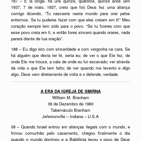
187 – E lá longe, há uns quinze, quatorze, quinze anos (em
1937, 7 de maio, 1937, creio que foi) Deus fez uma aliança
comigo dizendo, “Tu nasceste neste mundo para orar pelos
enfermos. Se tu puderes fazer com que eles creiam em ti!” Meu
coração sempre tem sido para o povo. “Se tu fizeres com que
esse povo creia em ti, e então fores sincero quando orares, nada
parará diante de tua oração”.
188 – Eu digo isto com sinceridade e com vergonha na cara. Se
há alguém que devia ter fé, seria eu; de ver o que Ele fez, de
onde Ele me trouxe, a vala de onde eu fui escavado; ver através
da vida o que Ele tem feito; de ver quando me levanto e digo
algo, Deus vem diretamente de volta e o defende, verdade.
A ERA DA IGREJA DE SMIRNA
William M. Branham
06 de Dezembro de 1960
Tabernáculo Branham
Jefersonville – Indiana – U.S.A
08 – Quando Israel entrou em alianças ilegais com o mundo, e
firmou comunhão pelo casamento, chegou finalmente o dia
quando o mundo dominou e a Babilônia levou o povo de Deus