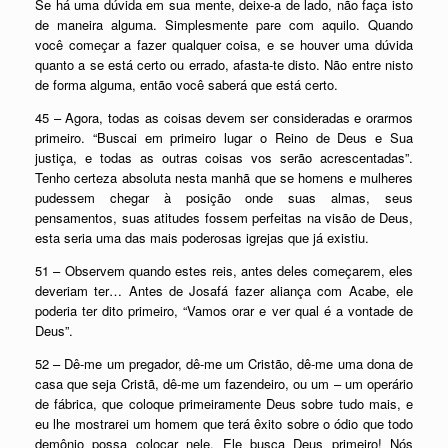
Se há uma dúvida em sua mente, deixe-a de lado, não faça isto
de maneira alguma. Simplesmente pare com aquilo. Quando
você começar a fazer qualquer coisa, e se houver uma dúvida
quanto a se está certo ou errado, afasta-te disto. Não entre nisto
de forma alguma, então você saberá que está certo.
45 – Agora, todas as coisas devem ser consideradas e orarmos
primeiro. “Buscai em primeiro lugar o Reino de Deus e Sua
justiça, e todas as outras coisas vos serão acrescentadas”.
Tenho certeza absoluta nesta manhã que se homens e mulheres
pudessem chegar à posição onde suas almas, seus
pensamentos, suas atitudes fossem perfeitas na visão de Deus,
esta seria uma das mais poderosas igrejas que já existiu.
51 – Observem quando estes reis, antes deles começarem, eles
deveriam ter… Antes de Josafá fazer aliança com Acabe, ele
poderia ter dito primeiro, “Vamos orar e ver qual é a vontade de
Deus”.
52 – Dê-me um pregador, dê-me um Cristão, dê-me uma dona de
casa que seja Cristã, dê-me um fazendeiro, ou um – um operário
de fábrica, que coloque primeiramente Deus sobre tudo mais, e
eu lhe mostrarei um homem que terá êxito sobre o ódio que todo
demônio possa colocar nele. Ele busca Deus primeiro! Nós