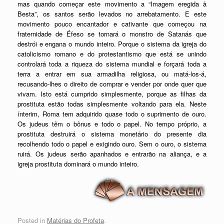
mas quando começar este movimento a “Imagem eregida à
Besta”, os santos serão levados no arrebatamento. E este
movimento pouco encantador e cativante que começou na
fraternidade de Éfeso se tornará o monstro de Satanás que
destrói e engana o mundo inteiro. Porque o sistema da igreja do
catolicismo romano e do protestantismo que está se unindo
controlará toda a riqueza do sistema mundial e forçará toda a
terra a entrar em sua armadilha religiosa, ou matá-los-á,
recusando-lhes o direito de comprar e vender por onde quer que
vivam. Isto está cumprido simplesmente, porque as filhas da
prostituta estão todas simplesmente voltando para ela. Neste
ínterim, Roma tem adquirido quase todo o suprimento de ouro.
Os judeus têm o bônus e todo o papel. No tempo próprio, a
prostituta destruirá o sistema monetário do presente dia
recolhendo todo o papel e exigindo ouro. Sem o ouro, o sistema
ruirá. Os judeus serão apanhados e entrarão na aliança, e a
igreja prostituta dominará o mundo inteiro.
Posted in
Matérias do Profeta
.