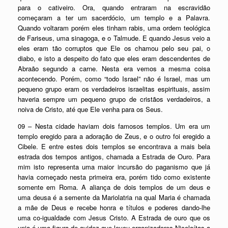
para o cativeiro. Ora, quando entraram na escravidão
começaram a ter um sacerdócio, um templo e a Palavra.
Quando voltaram porém eles tinham rabis, uma ordem teológica
de Fariseus, uma sinagoga, e o Talmude. E quando Jesus veio a
eles eram tão corruptos que Ele os chamou pelo seu pai, o
diabo, e isto a despeito do fato que eles eram descendentes de
Abraão segundo a carne. Nesta era vemos a mesma coisa
acontecendo. Porém, como “todo Israel” não é Israel, mas um
pequeno grupo eram os verdadeiros israelitas espirituais, assim
haveria sempre um pequeno grupo de cristãos verdadeiros, a
noiva de Cristo, até que Ele venha para os Seus.
09 – Nesta cidade haviam dois famosos templos. Um era um
templo eregido para a adoração de Zeus, e o outro foi eregido a
Cibele. E entre estes dois templos se encontrava a mais bela
estrada dos tempos antigos, chamada a Estrada de Ouro. Para
mim isto representa uma maior incursão do paganismo que já
havia começado nesta primeira era, porém tido como existente
somente em Roma. A aliança de dois templos de um deus e
uma deusa é a semente da Mariolatria na qual Maria é chamada
a mãe de Deus e recebe honra e títulos e poderes dando-lhe
uma co-igualdade com Jesus Cristo. A Estrada de ouro que os
unia é uma figura de avidez que levou organizadores Nicolaítas a