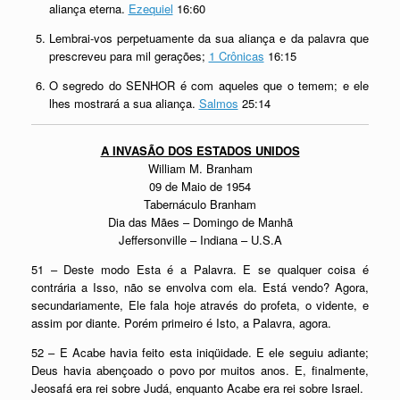
aliança eterna.
Ezequiel
16:60
Lembrai-vos perpetuamente da sua aliança e da palavra que
prescreveu para mil gerações;
1 Crônicas
16:15
O segredo do SENHOR é com aqueles que o temem; e ele
lhes mostrará a sua aliança.
Salmos
25:14
A INVASÃO DOS ESTADOS UNIDOS
William M. Branham
09 de Maio de 1954
Tabernáculo Branham
Dia das Mães – Domingo de Manhã
Jeffersonville – Indiana – U.S.A
51 – Deste modo Esta é a Palavra. E se qualquer coisa é
contrária a Isso, não se envolva com ela. Está vendo? Agora,
secundariamente, Ele fala hoje através do profeta, o vidente, e
assim por diante. Porém primeiro é Isto, a Palavra, agora.
52 – E Acabe havia feito esta iniqüidade. E ele seguiu adiante;
Deus havia abençoado o povo por muitos anos. E, finalmente,
Jeosafá era rei sobre Judá, enquanto Acabe era rei sobre Israel.