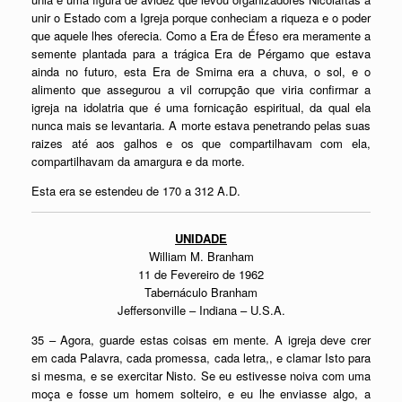
unir o Estado com a Igreja porque conheciam a riqueza e o poder
que aquele lhes oferecia. Como a Era de Éfeso era meramente a
semente plantada para a trágica Era de Pérgamo que estava
ainda no futuro, esta Era de Smirna era a chuva, o sol, e o
alimento que assegurou a vil corrupção que viria confirmar a
igreja na idolatria que é uma fornicação espiritual, da qual ela
nunca mais se levantaria. A morte estava penetrando pelas suas
raizes até aos galhos e os que compartilhavam com ela,
compartilhavam da amargura e da morte.
Esta era se estendeu de 170 a 312 A.D.
UNIDADE
William M. Branham
11 de Fevereiro de 1962
Tabernáculo Branham
Jeffersonville – Indiana – U.S.A.
35 – Agora, guarde estas coisas em mente. A igreja deve crer
em cada Palavra, cada promessa, cada letra,, e clamar Isto para
si mesma, e se exercitar Nisto. Se eu estivesse noiva com uma
moça e fosse um homem solteiro, e eu lhe enviasse algo, a