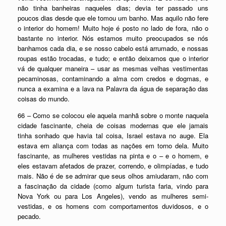
não tinha banheiras naqueles dias; devia ter passado uns
poucos dias desde que ele tomou um banho. Mas aquilo não fere
o interior do homem! Muito hoje é posto no lado de fora, não o
bastante no interior. Nós estamos muito preocupados se nós
banhamos cada dia, e se nosso cabelo está arrumado, e nossas
roupas estão trocadas, e tudo; e então deixamos que o interior
vá de qualquer maneira – usar as mesmas velhas vestimentas
pecaminosas, contaminando a alma com credos e dogmas, e
nunca a examina e a lava na Palavra da água de separação das
coisas do mundo.
66 – Como se colocou ele aquela manhã sobre o monte naquela
cidade fascinante, cheia de coisas modernas que ele jamais
tinha sonhado que havia tal coisa, Israel estava no auge. Ela
estava em aliança com todas as nações em torno dela. Muito
fascinante, as mulheres vestidas na pinta e o – e o homem, e
eles estavam afetados de prazer, correndo, e olimpíadas, e tudo
mais. Não é de se admirar que seus olhos amiudaram, não com
a fascinação da cidade (como algum turista faria, vindo para
Nova York ou para Los Angeles), vendo as mulheres semi-
vestidas, e os homens com comportamentos duvidosos, e o
pecado.