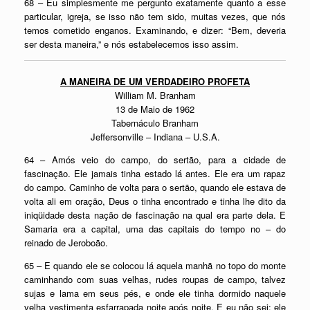
68 – Eu simplesmente me pergunto exatamente quanto a esse
particular, igreja, se isso não tem sido, muitas vezes, que nós
temos cometido enganos. Examinando, e dizer: “Bem, deveria
ser desta maneira,” e nós estabelecemos isso assim.
A MANEIRA DE UM VERDADEIRO PROFETA
William M. Branham
13 de Maio de 1962
Tabernáculo Branham
Jeffersonville – Indiana – U.S.A.
64 – Amós veio do campo, do sertão, para a cidade de
fascinação. Ele jamais tinha estado lá antes. Ele era um rapaz
do campo. Caminho de volta para o sertão, quando ele estava de
volta ali em oração, Deus o tinha encontrado e tinha lhe dito da
iniqüidade desta nação de fascinação na qual era parte dela. E
Samaria era a capital, uma das capitais do tempo no – do
reinado de Jeroboão.
65 – E quando ele se colocou lá aquela manhã no topo do monte
caminhando com suas velhas, rudes roupas de campo, talvez
sujas e lama em seus pés, e onde ele tinha dormido naquele
velha vestimenta esfarrapada noite após noite. E eu não sei; ele