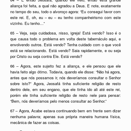
aliança foi feita, a qual não agradou a Deus. E note, exatamente
no tempo do seu, todo o alvoroço agora: “Eu consegui favor com
este rei. E, oh, eu – eu – eu tenho companheirismo com este
vizinho. Eu tenho…”
65 – Veja, seja cuidadosa, nisso, igreja! Está vendo? Isso é o
que causa todo o problema em volta deste tabernáculo aqui, e
envolvendo outros. Está vendo? Tenha cuidado com o que você
está se relacionando. Está vendo? Saia rapidamente, e ou seja
por Cristo ou seja contra Ele. Está vendo?
66 – Agora, este sujeito fez a aliança, e ele pensou que ele
havia feito algo ótimo. Todavia, quando ele disse: “Não há agora,
antes que nós possamos ir, nós deveríamos consultar o Senhor
sobre isto?” Agora, Jeosafá tinha suficiente religião de resto
dentro dele, em seu engano, que ele tinha ido ali até este rei,
porém ele tinha suficiente religião de resto nele para pensar:
“Bem, nós deveríamos pelo menos consultar ao Senhor.”
67 – Agora, Acabe estava continuando bem em frente sem dizer
nenhuma palavra; apenas sua própria maneira humana física,
mecânica de fazer as coisas.