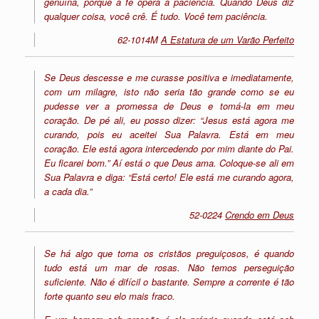
genuína, porque a fé opera a paciência. Quando Deus diz
qualquer coisa, você crê. É tudo. Você tem paciência.
62-1014M
A Estatura de um Varão Perfeito
Se Deus descesse e me curasse positiva e imediatamente,
com um milagre, isto não seria tão grande como se eu
pudesse ver a promessa de Deus e tomá-la em meu
coração. De pé ali, eu posso dizer: “Jesus está agora me
curando, pois eu aceitei Sua Palavra. Está em meu
coração. Ele está agora intercedendo por mim diante do Pai.
Eu ficarei bom.” Aí está o que Deus ama. Coloque-se ali em
Sua Palavra e diga: “Está certo! Ele está me curando agora,
a cada dia.”
52-0224
Crendo em Deus
Se há algo que torna os cristãos preguiçosos, é quando
tudo está um mar de rosas. Não temos perseguição
suficiente. Não é difícil o bastante. Sempre a corrente é tão
forte quanto seu elo mais fraco.