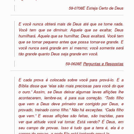
59-0708E Esteja Certo de Deus
E você nunca obterá mais de Deus até que se torne nada.
Você tem que se diminuir. Aquele que se exaltar, Deus
humilhará. Aquele que se humilhar, Deus exaltará. Você tem
que se tornar pequeno antes que possa tornar-se grande. E
você nunca será grande em si mesmo; você somente será
tão grande quanto Deus seja grande em você.
59-0628E
Perguntas e Respostas
E cada prova é colocada sobre você para prová-lo. E a
Bíblia disse que “elas são mais preciosas para você do que
o ouro.” Assim, se Deus deixar algumas leves aflições lhe
acontecerem, lembre-se, é para sua correção. “Todo filho
que vem a Deus deve primeiro ser corrigido por Deus, e
provado, treinado como filho.” Não há exceções. “Cada filho
que vem.” E essas aflições são feitas, são trazidas, para
ver que atitude você vai tomar. Está vendo? É Deus, em
seu campo de provas. Isso é tudo que a terra é, ela é o
campo de provas, e onde Ele está tentando prová-lo.