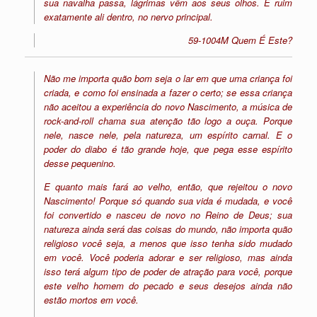
sua navalha passa, lágrimas vêm aos seus olhos. É ruim
exatamente ali dentro, no nervo principal.
59-1004M Quem É Este?
Não me importa quão bom seja o lar em que uma criança foi
criada, e como foi ensinada a fazer o certo; se essa criança
não aceitou a experiência do novo Nascimento, a música de
rock-and-roll chama sua atenção tão logo a ouça. Porque
nele, nasce nele, pela natureza, um espírito carnal. E o
poder do diabo é tão grande hoje, que pega esse espírito
desse pequenino.
E quanto mais fará ao velho, então, que rejeitou o novo
Nascimento! Porque só quando sua vida é mudada, e você
foi convertido e nasceu de novo no Reino de Deus; sua
natureza ainda será das coisas do mundo, não importa quão
religioso você seja, a menos que isso tenha sido mudado
em você. Você poderia adorar e ser religioso, mas ainda
isso terá algum tipo de poder de atração para você, porque
este velho homem do pecado e seus desejos ainda não
estão mortos em você.