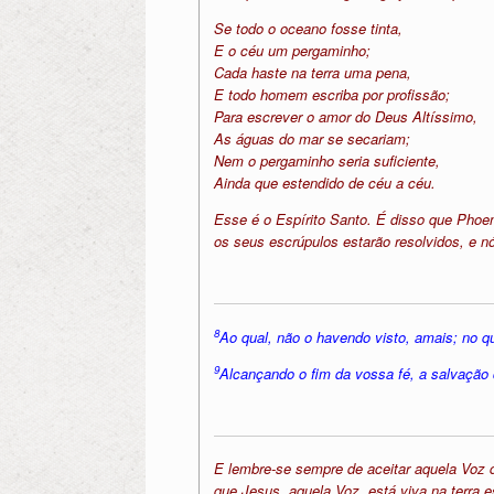
Se todo o oceano fosse tinta,
E o céu um pergaminho;
Cada haste na terra uma pena,
E todo homem escriba por profissão;
Para escrever o amor do Deus Altíssimo,
As águas do mar se secariam;
Nem o pergaminho seria suficiente,
Ainda que estendido de céu a céu.
Esse é o Espírito Santo. É disso que Phoeni
os seus escrúpulos estarão resolvidos, e n
8
Ao qual, não o havendo visto, amais; no qu
9
Alcançando o fim da vossa fé, a salvação
E lembre-se sempre de aceitar aquela Voz 
que Jesus, aquela Voz, está viva na terra