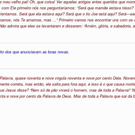
e meu velho pai! Oh, que coisa! Ver aqueles antigos entes queridos que morr
 com Ele primeiro nós nos perguntaríamos: “Será que mamãe estava nisso
ntamos. Será que ela estava aqui? Será que o tio Joe está aqui? Será—ser
 amamos, nós Te amamos, mas …” Primeiro vamos nos encontrar uns com os
ão admira que eles se levantaram e disseram: “Amém, glória, e sabedoria, e h
cito dos que anunciavam as boas novas.
 Palavra, quase noventa e nove virgula noventa e nove por cento Dela. Nove
ente correta, mas então, ele salta para fora aqui, e isso é o que causa mort
 que Jesus disse? “Nem só de pão viverá o homem, mas de toda a Palavra!” 
enta e nove por cento da Palavra de Deus. Mas de toda a Palavra que sai da 