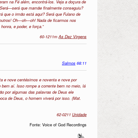
eram na Fé além, encontrá-los. Veja a doçura de
? Será—será que mamãe finalmente conseguiu?
á que o irmão está aqui? Será que Fulano de
 outros! Oh—oh—oh! Nada de ficarmos nos
onra, e poder, e força.”
60-1211m
As Dez Virgens
Salmos
68:11
nta e nove centésimos e noventa e nove por
e bem aí. Isso rompe a corrente bem no meio, lá
Não por algumas das palavras de Deus ele
boca de Deus, o homem viverá por isso. (Mat.
62-0211
Unidade
Fonte: Voice of God Recordings