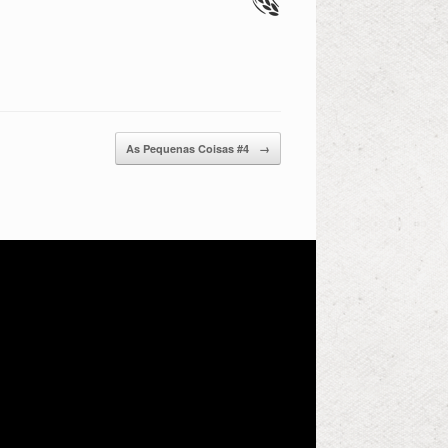
As Pequenas Coisas #4
→