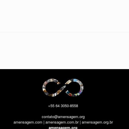
+55 64 3050-8558
contato@amensagem.org
amensagem.com | amensagem.com.br | amensagem.org.br
amensagem.org