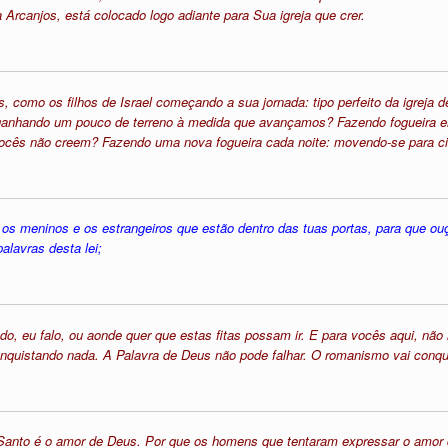
rcanjos, está colocado logo adiante para Sua igreja que crer.
omo os filhos de Israel começando a sua jornada: tipo perfeito da igreja de 
anhando um pouco de terreno à medida que avançamos? Fazendo fogueira em
vocês não creem? Fazendo uma nova fogueira cada noite: movendo-se para c
, os meninos e os estrangeiros que estão dentro das tuas portas, para qu
alavras desta lei;
do, eu falo, ou aonde quer que estas fitas possam ir. E para vocês aqui, nã
nquistando nada. A Palavra de Deus não pode falhar. O romanismo vai conqu
to Santo é o amor de Deus. Por que os homens que tentaram expressar o amor