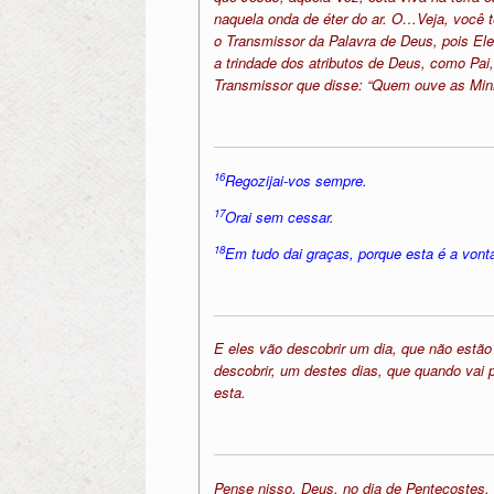
naquela onda de éter do ar. O…Veja, você t
o Transmissor da Palavra de Deus, pois E
a trindade dos atributos de Deus, como Pai,
Transmissor que disse: “Quem ouve as Minh
16
Regozijai-vos sempre.
17
Orai sem cessar.
18
Em tudo dai graças, porque esta é a von
E eles vão descobrir um dia, que não estã
descobrir, um destes dias, que quando vai
esta.
Pense nisso. Deus, no dia de Pentecostes