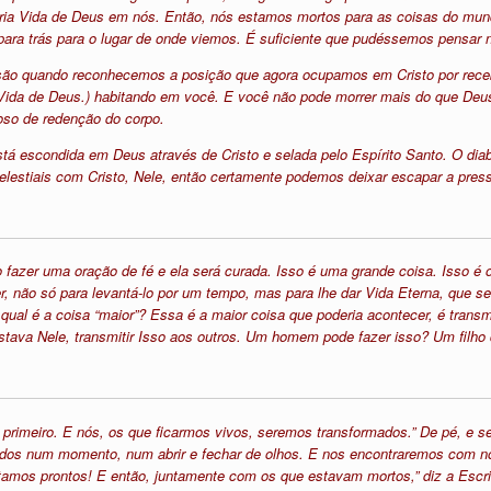
pria Vida de Deus em nós. Então, nós estamos mortos para as coisas do mu
para trás para o lugar de onde viemos. É suficiente que pudéssemos pensar n
essão quando reconhecemos a posição que agora ocupamos em Cristo por rece
ia Vida de Deus.) habitando em você. E você não pode morrer mais do que De
oso de redenção do corpo.
stá escondida em Deus através de Cristo e selada pelo Espírito Santo. O di
lestiais com Cristo, Nele, então certamente podemos deixar escapar a pres
 fazer uma oração de fé e ela será curada. Isso é uma grande coisa. Isso é 
er, não só para levantá-lo por um tempo, mas para lhe dar Vida Eterna, que s
qual é a coisa “maior”? Essa é a maior coisa que poderia acontecer, é transm
stava Nele, transmitir Isso aos outros. Um homem pode fazer isso? Um filho
primeiro. E nós, os que ficarmos vivos, seremos transformados.” De pé, e se
ados num momento, num abrir e fechar de olhos. E nos encontraremos com no
stamos prontos! E então, juntamente com os que estavam mortos,” diz a Escri