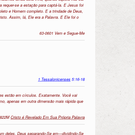
 requer-se a estação para captá-la. E Jesus foi
pleto e Homem completo. E a trindade de Deus,
to. Assim, lá, Ele era a Palavra. E Ele foi o
63-0601 Vem e Segue-Me
1 Tessalonicenses
5:16-18
es estão em círculos. Exatamente. Você vai
esmo, apenas em outra dimensão mais rápida que
0822M
Cristo é Revelado Em Sua Própria Palavra
a um deles, Deus separando-Se em—dividindo-Se