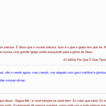
x precisa. É disso que o mundo precisa. Isso é o que a igreja tem que ter. 
ós somos uma grande Igreja unida avançando para a glória de Deus.
57-0303a Por Que É Que Tantos
al, não o vendo agora, mas crendo, vos alegrais com gozo inefável e glorios
 das vossas almas.
que disse: “Segue-Me,” e você sempre se sairá bem. Eu creio que sairá. Eu
 esta noite. Exatamente da mesma maneira, como toda voz e toda palavra que 