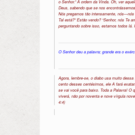
o Senhor.” A ordem da Vinda. Oh, ver aquel
Deus, sabendo que se nos encontrássemos
Nós pregamos tão intensamente, nós—nós te
Tal está?” Estão vendo? “Senhor, nós Te
perguntando sobre isso, estamos todos lá. N
O Senhor deu a palavra; grande era o exér
Agora, lembre-se, o diabo usa muito dessa
cento desses centésimos, ele A fará exatam
se vai você para baixo. Toda a Palavra! O
viverá, não por noventa e nove vírgula nov
4:4)