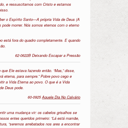
ndo, e ressuscitamos com Cristo e estamos
isso.
ber o Espírito Santo—A própria Vida de Deus (A
us pode morrer. Nós somos eternos com o eterno
abo está fora do quadro completamente. E quando
são.
62-0622B Deixando Escapar a Pressão
o que Ele estava fazendo então. “Mas,” disse,
erá eterna, para sempre.” Pobre povo cego e
itir a Vida Eterna ao povo. O que é a Vida
 de Deus pode.
60-0925
Aquele Dia No Calvário
ntir uma mudança vir: os cabelos grisalhos se
ssos entes queridos primeiro: “Lá está mamãe,
tura, “seremos arrebatados nos ares a encontrar