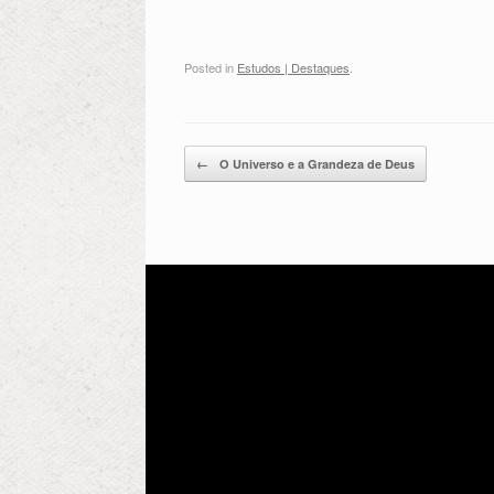
Posted in
Estudos | Destaques
.
Post navigation
←
O Universo e a Grandeza de Deus