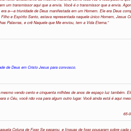
em um transmissor aqui que a envia. Você é o transmissor que a envia. Agora
le era a—a triunidade de Deus manifestada em um Homem. Ele era Deus com
 Filho e Espírito Santo, estava representada naquele único Homem, Jesus Cris
as Palavras, e crê Naquele que Me enviou, tem a Vida Eterna.”
tade de Deus em Cristo Jesus para convosco.
o mesmo vendo cento e cinquenta milhões de anos de espaço luz também. El
 para o Céu, você não voa para algum outro lugar. Você ainda está é aqui m
65-
, aquela Coluna de Fogo Se separou, e línguas de fogo pousaram sobre cad