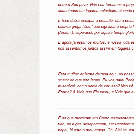
entre o Seu povo. Nós nos tornamos a pró
assentados em lugares celestiais, olhando 
E isso deixa escapar a pressão, tira a pr
palavra grega “Zoe,” que significa a própr
(Amém.), esperando por aquele tempo glori
E agora já estamos mortos, e nossa vida e
nos assentamos juntos assim em lugares ce
Esta mulher enferma deitada aqui, eu posso
“maior do que isto fareis. Eu vos darei Pod
miserável, como deixa de ver isso? Não vê 
Eterna? A Vida que Ele viveu, a Vida que e
E os que morreram em Cristo ressuscitarão 
vão, as rugas desaparecem, ser transform
papai, lá está o meu amigo. Oh, Aleluia, e