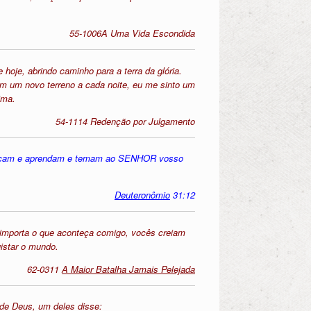
55-1006A Uma Vida Escondida
hoje, abrindo caminho para a terra da glória.
 um novo terreno a cada noite, eu me sinto um
ima.
54-1114 Redenção por Julgamento
e ouçam e aprendam e temam ao SENHOR vosso
Deuteronômio
31:12
o importa o que aconteça comigo, vocês creiam
istar o mundo.
62-0311
A Maior Batalha Jamais Pelejada
 de Deus, um deles disse: