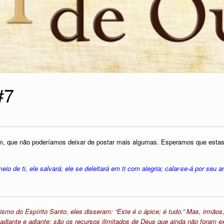
#7
m, que não poderíamos deixar de postar mais algumas. Esperamos que esta
o de ti, ele salvará; ele se deleitará em ti com alegria; calar-se-á por seu am
smo do Espírito Santo, eles disseram: “Este é o ápice; é tudo.” Mas, irmãos
adiante e adiante; são os recursos ilimitados de Deus que ainda não foram e