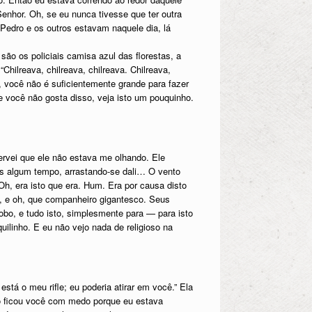
Senhor. Oh, se eu nunca tivesse que ter outra
edro e os outros estavam naquele dia, lá
ão os policiais camisa azul das florestas, a
hilreava, chilreava, chilreava. Chilreava,
a, você não é suficientemente grande para fazer
e você não gosta disso, veja isto um pouquinho.
ervei que ele não estava me olhando. Ele
ós algum tempo, arrastando-se dali… O vento
Oh, era isto que era. Hum. Era por causa disto
, e oh, que companheiro gigantesco. Seus
bo, e tudo isto, simplesmente para — para isto
uilinho. E eu não vejo nada de religioso na
stá o meu rifle; eu poderia atirar em você.” Ela
o ficou você com medo porque eu estava