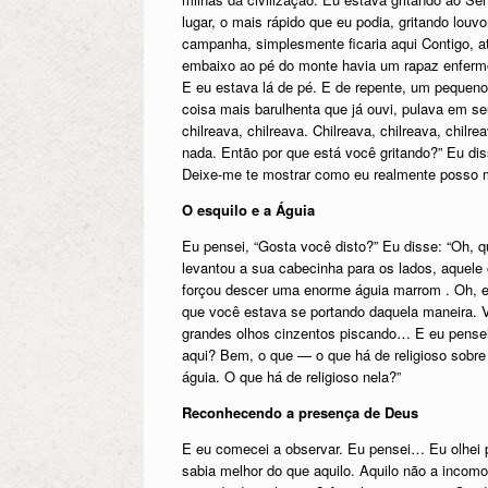
lugar, o mais rápido que eu podia, gritando lou
campanha, simplesmente ficaria aqui Contigo, 
embaixo ao pé do monte havia um rapaz enfermo 
E eu estava lá de pé. E de repente, um pequeno 
coisa mais barulhenta que já ouvi, pulava em se
chilreava, chilreava. Chilreava, chilreava, chil
nada. Então por que está você gritando?” Eu di
Deixe-me te mostrar como eu realmente posso me
O esquilo e a Águia
Eu pensei, “Gosta você disto?” Eu disse: “Oh, 
levantou a sua cabecinha para os lados, aquele
forçou descer uma enorme águia marrom . Oh, ela
que você estava se portando daquela maneira. 
grandes olhos cinzentos piscando… E eu pensei,
aqui? Bem, o que — o que há de religioso sobre 
águia. O que há de religioso nela?”
Reconhecendo a presença de Deus
E eu comecei a observar. Eu pensei… Eu olhei par
sabia melhor do que aquilo. Aquilo não a inc