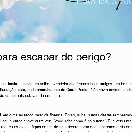
para escapar do perigo?
nha, havia — havia um velho fazendeiro que éramos bons amigos, um bom caç
bifurcação leste, onde chamávamos de Corral Peaks. Não havia nevado ainda, 
tão os animais estavam lá em cima.
li em cima ao redor, perto da floresta. Então, suba, numas destas tempesta
sol sai, e então chove outra vez. (Você sabe como é no outono.) E lá veio u
a. Então, eu estava — fiquei detrás de uma árvore como que acocorado atrás 