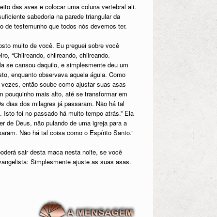
to das aves e colocar uma coluna vertebral ali.
iciente sabedoria na parede triangular da
ipo de testemunho que todos nós devemos ter.
osto muito de você. Eu preguei sobre você
o, “Chilreando, chilreando, chilreando.
. Ela se cansou daquilo, e simplesmente deu um
rosto, enquanto observava aquela águia. Como
 vezes, então soube como ajustar suas asas
um pouquinho mais alto, até se transformar em
 Os dias dos milagres já passaram. Não há tal
 Isto foi no passado há muito tempo atrás.” Ela
er de Deus, não pulando de uma igreja para a
saram. Não há tal coisa como o Espírito Santo.”
oderá sair desta maca nesta noite, se você
 evangelista: Simplesmente ajuste as suas asas.