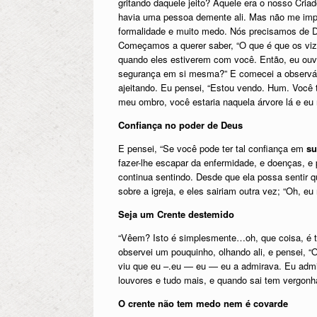
gritando daquele jeito? Aquele era o nosso Cr
havia uma pessoa demente ali. Mas não me imp
formalidade e muito medo. Nós precisamos de De
Começamos a querer saber, “O que é que os viz
quando eles estiverem com você. Então, eu ouvi
segurança em si mesma?” E comecei a observá-l
ajeitando. Eu pensei, “Estou vendo. Hum. Você
meu ombro, você estaria naquela árvore lá e e
Confiança no poder de Deus
E pensei, “Se você pode ter tal confiança em
su
fazer-lhe escapar da enfermidade, e doenças, e 
continua sentindo. Desde que ela possa sentir 
sobre a igreja, e eles sairiam outra vez; “Oh, eu
Seja um Crente destemido
“Vêem? Isto é simplesmente…oh, que coisa, é t
observei um pouquinho, olhando ali, e pensei, 
viu que eu –.eu — eu — eu a admirava. Eu admir
louvores e tudo mais, e quando sai tem vergonha
O crente não tem medo nem é covarde