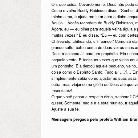
Oh, que coisa. Covardemente, Deus não pode usa
Como o velho Buddy Robinson disse: “Senhor, dá
minha alma, e ajuda-me lutar com o diabo enqua
Aquilo… Vocês recordem do Buddy Robinson, mu
Agora, eu — eu olhei para aquela velha águia e
muitas vezes.” E eu disse, “Eu — eu com certeza
Chilreando, chilreando, chilreando.” Como se el
grande salto, bateu cerca de duas vezes suas
a
Deus a colocou ali para um propósito. Ela nun
naquele vento. E todas as vezes que vinha aquel
um pontinho. Ela deixou aquele pequeno, velho, e
coisa como o Espírito Santo. Tudo ali ….?… Este
simplesmente sabia como ajustar as suas asas n
outra, mas viajando na glória de Deus até que v
Insensatez!
O que você pensa a respeito disto, senhora? Cr
quiser. Somente, não é ir a esta reunião, ir àqu
Ajuste a sua fé.
Mensagem pregada pelo profeta William Br