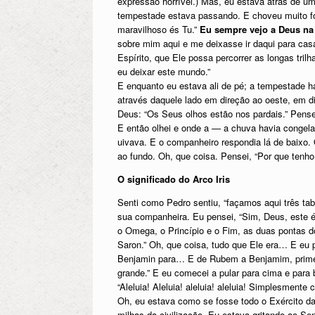
expressão horrível.) Mas, eu estava atrás de um
tempestade estava passando. E choveu muito fo
maravilhoso és Tu.”
Eu sempre vejo a Deus na
sobre mim aqui e me deixasse ir daqui para cas
Espírito, que Ele possa percorrer as longas tri
eu deixar este mundo.”
E enquanto eu estava ali de pé; a tempestade ha
através daquele lado em direção ao oeste, em d
Deus: “Os Seus olhos estão nos pardais.” Pensei
E então olhei e onde a — a chuva havia congela
uivava. E o companheiro respondia lá de baixo.
ao fundo. Oh, que coisa. Pensei, “Por que tenho
O significado do Arco Iris
Senti como Pedro sentiu, “façamos aqui três ta
sua companheira. Eu pensei, “Sim, Deus, este é 
o Omega, o Princípio e o Fim, as duas pontas do
Saron.” Oh, que coisa, tudo que Ele era… E eu p
Benjamin para… E de Rubem a Benjamim, primeir
grande.” E eu comecei a pular para cima e para b
“Aleluia! Aleluia! aleluia! aleluia! Simplesmente
Oh, eu estava como se fosse todo o Exército d
milhas da civilização. Eu estava gritando ao S