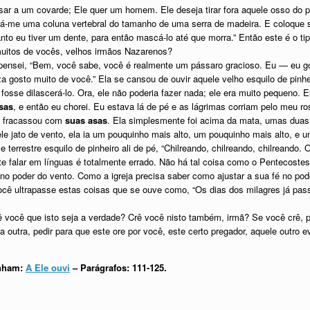
r a um covarde; Ele quer um homem. Ele deseja tirar fora aquele osso do pei
-me uma coluna vertebral do tamanho de uma serra de madeira. E coloque suf
nto eu tiver um dente, para então mascá-lo até que morra.” Então este é o t
itos de vocês, velhos irmãos Nazarenos?
 pensei, “Bem, você sabe, você é realmente um pássaro gracioso. Eu — eu g
 gosto muito de você.” Ela se cansou de ouvir aquele velho esquilo de pinheir
a fosse dilascerá-lo. Ora, ele não poderia fazer nada; ele era muito pequeno
sas
, e então eu chorei. Eu estava lá de pé e as lágrimas corriam pelo meu 
ca fracassou com
suas asas
. Ela simplesmente foi acima da mata, umas duas
e jato de vento, ela ia um pouquinho mais alto, um pouquinho mais alto, e 
 terrestre esquilo de pinheiro ali de pé, “Chilreando, chilreando, chilreando.
 falar em línguas é totalmente errado. Não há tal coisa como o Pentecostes.
o poder do vento. Como a igreja precisa saber como ajustar a sua fé no pod
ocê ultrapasse estas coisas que se ouve como, “Os dias dos milagres já pas
ê você que isto seja a verdade? Crê você nisto também, irmã? Se você crê, p
ela outra, pedir para que este ore por você, este certo pregador, aquele outro
anham:
A Ele ouvi
– Parágrafos: 111-125.