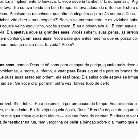
iador. Eu simplesmente O louvava. E você deveria também.” E eu apenas… Alg
ortava. Eu estava tendo um bom tempo. Estava adorando o Senhor. Este é 
us. Precisamos reconhecer que não há ninguém aqui a não ser eu e Deus. Ist
inhos vão dizer a meu respeito?” Bem, viva corretamente, e os vizinhos sa
 aquele velho esquilinho, vocês sabem. E eu o observava ali. E com aquela 
a. Ela ajeitava aquelas
grandes asas
, vocês sabem, suas penas, as arrep
 tem confiança em
suas asas
. Você sabe que antes mesmo que eu possa coloc
u nem mesmo nunca mais te veria.” Vêem?
as asas
, porque Deus te dá asas para escapar do perigo, quanto mais deve 
problemas, e morte, e inferno, e
voar para Deus
algum dia para os braços d
que suas asas estão em ordem, ela está bem. Ela sabia onde estava se firman
 não sei. Se você orar por mim outra vez, talvez tudo dê certo.
errível. Sim, isto… Eu a observei lá por um pouco de tempo. Vou te contar 
“Oh, eu te admiro. Eu Te vejo naquela águia, Deus.” E então depois de algum
o qualquer coisa que tem algum — alguma força de caráter. Eu detesto ver u
 de testificar na rua, tem vergonha de pedir a bênção sobre o alimento que 