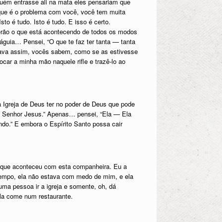
uém entrasse ali na mata eles pensariam que
que é o problema com você, você tem muita
o é tudo. Isto é tudo. E isso é certo.
berão o que está acontecendo de todos os modos
águia… Pensei, “O que te faz ter tanta — tanta
iava assim, vocês sabem, como se as estivesse
ar a minha mão naquele rifle e trazê-lo ao
a Igreja de Deus ter no poder de Deus que pode
o Senhor Jesus.” Apenas… pensei, “Ela — Ela
do.” E embora o Espírito Santo possa cair
o que aconteceu com esta companheira. Eu a
 tempo, ela não estava com medo de mim, e ela
ma pessoa ir a igreja e somente, oh, dá
ela come num restaurante.