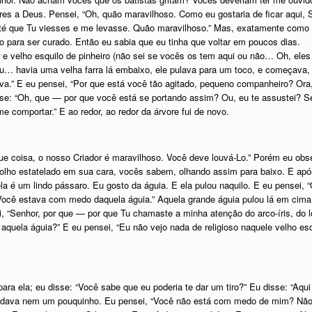
vores a Deus. Pensei, “Oh, quão maravilhoso. Como eu gostaria de ficar aqui, 
até que Tu viesses e me levasse. Quão maravilhoso.” Mas, exatamente como P
para ser curado. Então eu sabia que eu tinha que voltar em poucos dias.
e velho esquilo de pinheiro (não sei se vocês os tem aqui ou não… Oh, eles s
u… havia uma velha farra lá embaixo, ele pulava para um toco, e começava, “C
reava.” E eu pensei, “Por que está você tão agitado, pequeno companheiro? Or
sse: “Oh, que — por que você está se portando assim? Ou, eu te assustei? S
 comportar.” E ao redor, ao redor da árvore fui de novo.
que coisa, o nosso Criador é maravilhoso. Você deve louvá-Lo.” Porém eu obs
 olho estatelado em sua cara, vocês sabem, olhando assim para baixo. E ap
 é um lindo pássaro. Eu gosto da águia. E ela pulou naquilo. E eu pensei, “
Você estava com medo daquela águia.” Aquela grande águia pulou lá em cima
 “Senhor, por que — por que Tu chamaste a minha atenção do arco-íris, do lo
aquela águia?” E eu pensei, “Eu não vejo nada de religioso naquele velho esq
a ela; eu disse: “Você sabe que eu poderia te dar um tiro?” Eu disse: “Aqui e
omodava nem um pouquinho. Eu pensei, “Você não está com medo de mim? Nã