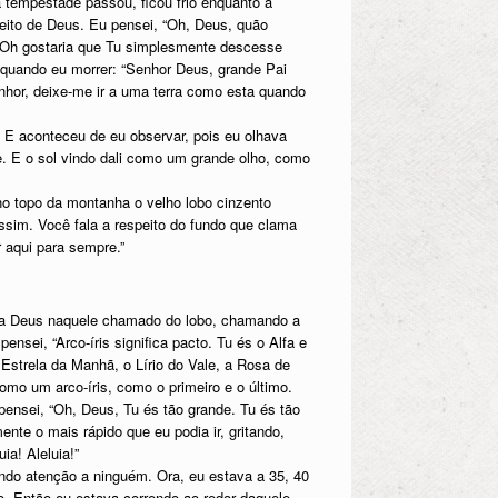
a tempestade passou, ficou frio enquanto a
eito de Deus. Eu pensei, “Oh, Deus, quão
r. Oh gostaria que Tu simplesmente descesse
 quando eu morrer: “Senhor Deus, grande Pai
enhor, deixe-me ir a uma terra como esta quando
. E aconteceu de eu observar, pois eu olhava
e. E o sol vindo dali como um grande olho, como
no topo da montanha o velho lobo cinzento
sim. Você fala a respeito do fundo que clama
 aqui para sempre.”
vi a Deus naquele chamado do lobo, chamando a
sei, “Arco-íris significa pacto. Tu és o Alfa e
 Estrela da Manhã, o Lírio do Vale, a Rosa de
omo um arco-íris, como o primeiro e o último.
nsei, “Oh, Deus, Tu és tão grande. Tu és tão
ente o mais rápido que eu podia ir, gritando,
ia! Aleluia!”
do atenção a ninguém. Ora, eu estava a 35, 40
o. Então eu estava correndo ao redor daquele