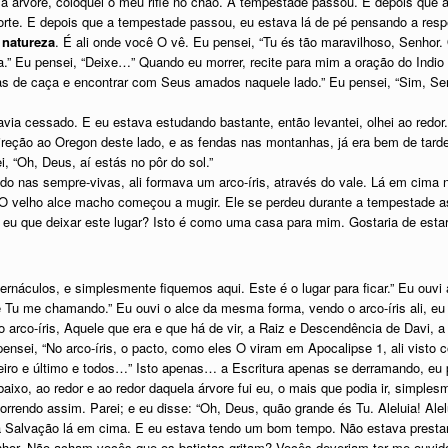
a árvore, coloquei o meu rifle no chão. A tempestade passou. E depois que 
rte. E depois que a tempestade passou, eu estava lá de pé pensando a resp
 natureza
. É ali onde você O vê. Eu pensei, “Tu és tão maravilhoso, Senho
a.” Eu pensei, “Deixe…” Quando eu morrer, recite para mim a oração do Indio
lhas de caça e encontrar com Seus amados naquele lado.” Eu pensei, “Sim, S
via cessado. E eu estava estudando bastante, então levantei, olhei ao redor
ireção ao Oregon deste lado, e as fendas nas montanhas, já era bem de tard
, “Oh, Deus, aí estás no pôr do sol.”
do nas sempre-vivas, ali formava um arco-íris, através do vale. Lá em cima 
 O velho alce macho começou a mugir. Ele se perdeu durante a tempestade as
 eu que deixar este lugar? Isto é como uma casa para mim. Gostaria de estar
bernáculos, e simplesmente fiquemos aqui. Este é o lugar para ficar.” Eu ou
Tu me chamando.” Eu ouvi o alce da mesma forma, vendo o arco-íris ali, eu pen
 arco-íris, Aquele que era e que há de vir, a Raiz e Descendência de Davi, a
ensei, “No arco-íris, o pacto, como eles O viram em Apocalipse 1, ali visto c
o e último e todos…” Isto apenas… a Escritura apenas se derramando, eu pe
aixo, ao redor e ao redor daquela árvore fui eu, o mais que podia ir, simplesm
 correndo assim. Parei; e eu disse: “Oh, Deus, quão grande és Tu. Aleluia! Alelu
a Salvação lá em cima. E eu estava tendo um bom tempo. Não estava prestan
enhor. Não acham vocês que os batistas gritam? Vocês deveriam ter me ouvid