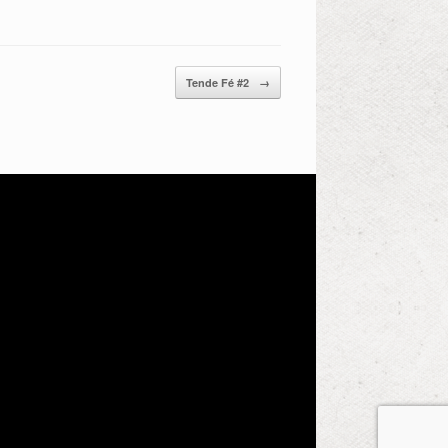
Tende Fé #2
→