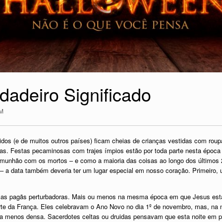
dadeiro Significado
M
dos (e de muitos outros países) ficam cheias de crianças vestidas com roup
as. Festas pecaminosas com trajes ímpios estão por toda parte nesta época
unhão com os mortos – e como a maioria das coisas ao longo dos últimos 2
 – a data também deveria ter um lugar especial em nosso coração. Primeiro, 
cas pagãs perturbadoras. Mais ou menos na mesma época em que Jesus estav
rte da França. Eles celebravam o Ano Novo no dia 1º de novembro, mas, na n
ava menos densa. Sacerdotes celtas ou druidas pensavam que esta noite em pa