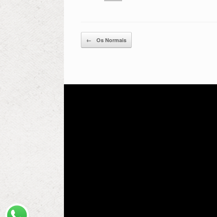
Post navigation
←
Os Normais