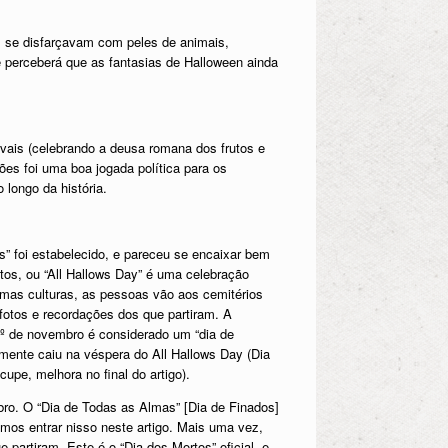
s se disfarçavam com peles de animais,
 perceberá que as fantasias de Halloween ainda
ivais (celebrando a deusa romana dos frutos e
es foi uma boa jogada política para os
longo da história.
os” foi estabelecido, e pareceu se encaixar bem
os, ou “All Hallows Day” é uma celebração
mas culturas, as pessoas vão aos cemitérios
 fotos e recordações dos que partiram. A
 1º de novembro é considerado um “dia de
mente caiu na véspera do All Hallows Day (Dia
pe, melhora no final do artigo).
mbro. O “Dia de Todas as Almas” [Dia de Finados]
mos entrar nisso neste artigo. Mais uma vez,
partiram. Este é o “Dia dos Mortos” oficial, e