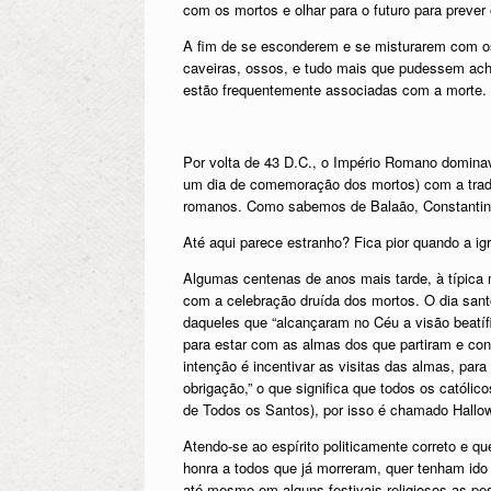
com os mortos e olhar para o futuro para prever 
A fim de se esconderem e se misturarem com os
caveiras, ossos, e tudo mais que pudessem ach
estão frequentemente associadas com a morte.
Por volta de 43 D.C., o Império Romano dominav
um dia de comemoração dos mortos) com a tradiç
romanos. Como sabemos de Balaão, Constantino, 
Até aqui parece estranho? Fica pior quando a igr
Algumas centenas de anos mais tarde, à típica ma
com a celebração druída dos mortos. O dia sant
daqueles que “alcançaram no Céu a visão beatí
para estar com as almas dos que partiram e cons
intenção é incentivar as visitas das almas, par
obrigação,” o que significa que todos os catól
de Todos os Santos), por isso é chamado Hallow
Atendo-se ao espírito politicamente correto e qu
honra a todos que já morreram, quer tenham ido
até mesmo em alguns festivais religiosos as pes