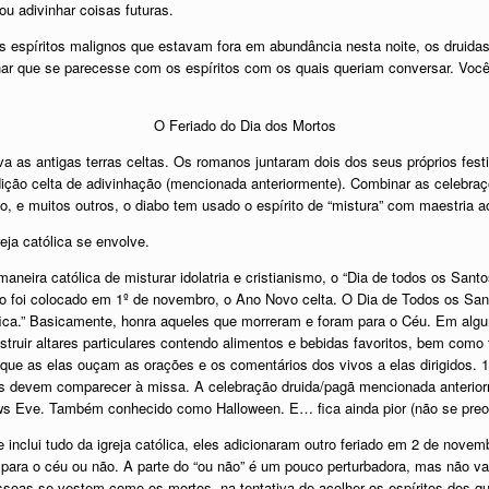
ou adivinhar coisas futuras.
 espíritos malignos que estavam fora em abundância nesta noite, os druida
ar que se parecesse com os espíritos com os quais queriam conversar. Você
O Feriado do Dia dos Mortos
a as antigas terras celtas. Os romanos juntaram dois dos seus próprios fest
ão celta de adivinhação (mencionada anteriormente). Combinar as celebraçõ
e muitos outros, o diabo tem usado o espírito de “mistura” com maestria ao 
eja católica se envolve.
neira católica de misturar idolatria e cristianismo, o “Dia de todos os Sant
o foi colocado em 1º de novembro, o Ano Novo celta. O Dia de Todos os Sant
fica.” Basicamente, honra aqueles que morreram e foram para o Céu. Em algu
truir altares particulares contendo alimentos e bebidas favoritos, bem como
a que as elas ouçam as orações e os comentários dos vivos a elas dirigidos.
icos devem comparecer à missa. A celebração druida/pagã mencionada anterior
s Eve. Também conhecido como Halloween. E… fica ainda pior (não se preocu
e inclui tudo da igreja católica, eles adicionaram outro feriado em 2 de nove
 para o céu ou não. A parte do “ou não” é um pouco perturbadora, mas não va
soas se vestem como os mortos, na tentativa de acolher os espíritos dos que 