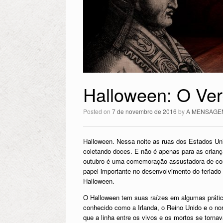
Halloween: O Ver
Posted on
7 de novembro de 2016
by
A MENSAGE
Halloween. Nessa noite as ruas dos Estados Uni
coletando doces. E não é apenas para as crianç
outubro é uma comemoração assustadora de com
papel importante no desenvolvimento do feriado
Halloween.
O Halloween tem suas raízes em algumas práti
conhecido como a Irlanda, o Reino Unido e o no
que a linha entre os vivos e os mortos se torn