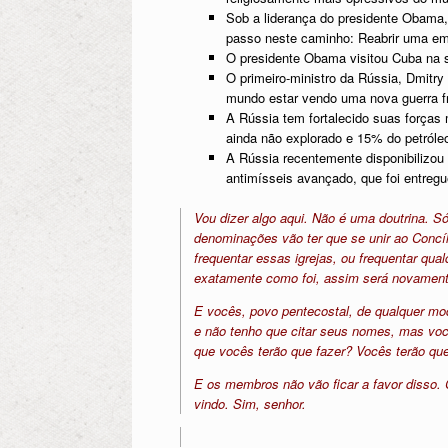
Sob a liderança do presidente Obama
passo neste caminho: Reabrir uma e
O presidente Obama visitou Cuba na s
O primeiro-ministro da Rússia, Dmitry
mundo estar vendo uma nova guerra fr
A Rússia tem fortalecido suas forças 
ainda não explorado e 15% do petróle
A Rússia recentemente disponibilizou e
antimísseis avançado, que foi entreg
Vou dizer algo aqui. Não é uma doutrina. 
denominações vão ter que se unir ao Concíl
frequentar essas igrejas, ou frequentar qu
exatamente como foi, assim será novamente
E vocês, povo pentecostal, de qualquer mo
e não tenho que citar seus nomes, mas vo
que vocês terão que fazer? Vocês terão que
E os membros não vão ficar a favor disso. 
vindo. Sim, senhor.