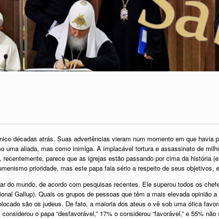
ênico décadas atrás. Suas advertências vieram num momento em que havia p
como uma aliada, mas como inimiga. A implacável tortura e assassinato de mi
 recentemente, parece que as igrejas estão passando por cima da história (
umenismo prioridade, mas este papa fala sério a respeito de seus objetivos,
r do mundo, de acordo com pesquisas recentes. Ele superou todos os chefes
cional Gallup). Quais os grupos de pessoas que têm a mais elevada opinião a
ocado são os judeus. De fato, a maioria dos ateus o vê sob uma ótica favo
 considerou o papa “desfavorável,” 17% o considerou “favorável,” e 55% não 