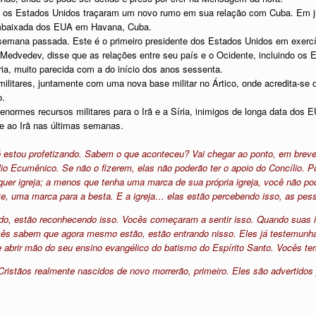
, os Estados Unidos traçaram um novo rumo em sua relação com Cuba. Em ju
mbaixada dos EUA em Havana, Cuba.
emana passada. Este é o primeiro presidente dos Estados Unidos em exercíc
 Medvedev, disse que as relações entre seu país e o Ocidente, incluindo os 
ia, muito parecida com a do início dos anos sessenta.
militares, juntamente com uma nova base militar no Ártico, onde acredita-se
o.
normes recursos militares para o Irã e a Síria, inimigos de longa data dos E
ue ao Irã nas últimas semanas.
Só estou profetizando. Sabem o que aconteceu? Vai chegar ao ponto, em brev
io Ecumênico. Se não o fizerem, elas não poderão ter o apoio do Concílio. P
alquer igreja; a menos que tenha uma marca de sua própria igreja, você não 
, uma marca para a besta. E a igreja… elas estão percebendo isso, as pesso
do, estão reconhecendo isso. Vocês começaram a sentir isso. Quando suas i
cês sabem que agora mesmo estão, estão entrando nisso. Eles já testemunh
 abrir mão do seu ensino evangélico do batismo do Espírito Santo. Vocês terã
Cristãos realmente nascidos de novo morrerão, primeiro. Eles são advertidos