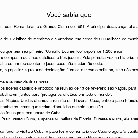
Você sabia que
ram com Roma durante o Grande Cisma de 1054. A principal desavença foi a a
rca de 1,2 bilhão de membros e a ortodoxa tem cerca de 300 milhões de mem
ou que terá seu primeiro “Concílio Ecumênico” depois de 1.200 anos.
 composta de cinco católicos e três judeus. Pela primeira vez na história, 
falta de um representante judeu pode não mudar tão cedo.
o, o papa fez a profunda declaração: “Temos o mesmo batismo, isso não nos
te a reunião de duas horas.
os líderes católico e ortodoxo na reunião de 13 de fevereiro são vagos, para
abalharem juntos para “proteger os cristãos em todo o mundo”.
as Nações Unidas chamou a reunião em Havana, Cuba, entre o papa Francisco e
r sobre os temas que seriam discutidos durante a reunião.
ião foi no país comunista de Cuba.
Putin, visitou Cuba, a apenas 90 milhas da Flórida. Durante a visita, ele anu
ua recente visita a Cuba, o papa fez o comentário que Cuba é agora “a capit
ndo, onde se pode ser detido e preso por crer na Mensagem da hora.