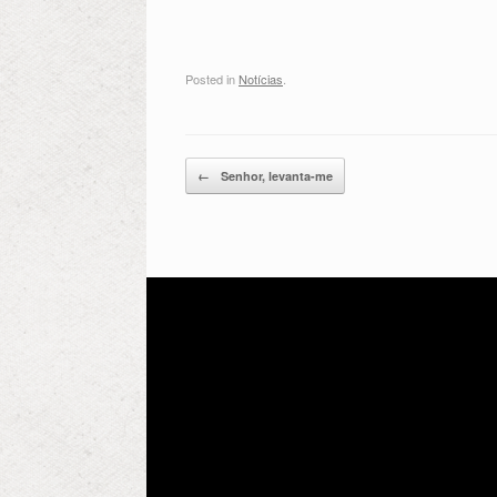
Posted in
Notícias
.
Post navigation
←
Senhor, levanta-me