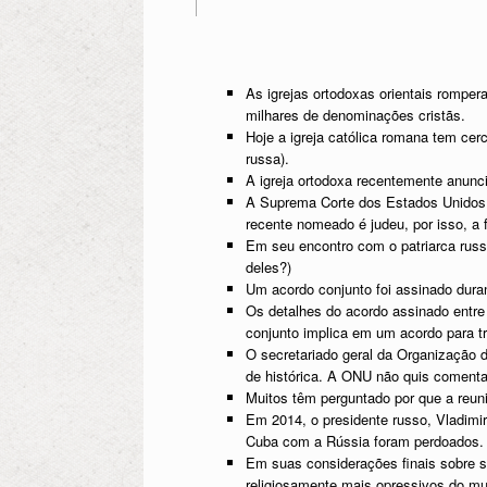
As igrejas ortodoxas orientais rompe
milhares de denominações cristãs.
Hoje a igreja católica romana tem ce
russa).
A igreja ortodoxa recentemente anunci
A Suprema Corte dos Estados Unidos é
recente nomeado é judeu, por isso, a 
Em seu encontro com o patriarca russ
deles?)
Um acordo conjunto foi assinado duran
Os detalhes do acordo assinado entre 
conjunto implica em um acordo para tr
O secretariado geral da Organização d
de histórica. A ONU não quis comenta
Muitos têm perguntado por que a reun
Em 2014, o presidente russo, Vladimir 
Cuba com a Rússia foram perdoados.
Em suas considerações finais sobre s
religiosamente mais opressivos do mu