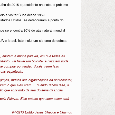
lho de 2015 o presidente anunciou o próximo
io a visitar Cuba desde 1959.
Estados Unidos, se deterioraram a ponto do
 que se encontra 30% do gás natural mundial
UA e Israel. Isto inclui um sistema de defesa
e, anotem a minha palavra, em que todas as
ortanto, vai haver um boicote, e ninguém pode
pode comprar ou vender. Vocês veem isso
as espirituais.
grejas, muitas das organizações da pentecostal;
aram o que eles eram. E quando fazem isso, o
o que abrir mão da sua doutrina da Bíblia.
 pela Palavra. Eles sabem que essa coisa está
64-0213
Então Jesus Chegou e Chamou