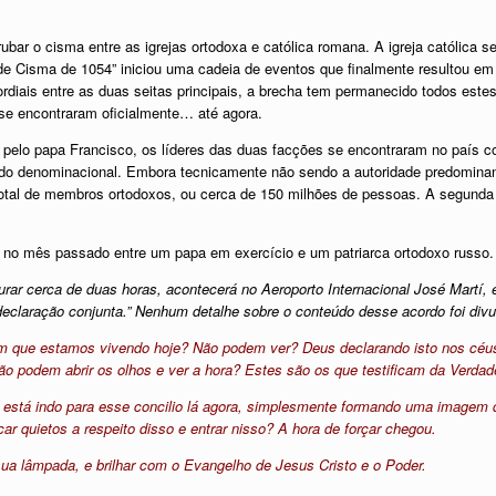
ubar o cisma entre as igrejas ortodoxa e católica romana. A igreja católica 
de Cisma de 1054” iniciou uma cadeia de eventos que finalmente resultou em 
diais entre as duas seitas principais, a brecha tem permanecido todos estes 
se encontraram oficialmente… até agora.
pelo papa Francisco, os líderes das duas facções se encontraram no país c
do denominacional. Embora tecnicamente não sendo a autoridade predominante 
total de membros ortodoxos, ou cerca de 150 milhões de pessoas. A segunda 
 no mês passado entre um papa em exercício e um patriarca ortodoxo russo. E
durar cerca de duas horas, acontecerá no Aeroporto Internacional José Martí
eclaração conjunta.” Nenhum detalhe sobre o conteúdo desse acordo foi divu
em que estamos vivendo hoje? Não podem ver? Deus declarando isto nos céu
Não podem abrir os olhos e ver a hora? Estes são os que testificam da Verdad
stá indo para esse concilio lá agora, simplesmente formando uma imagem 
car quietos a respeito disso e entrar nisso? A hora de forçar chegou.
sua lâmpada, e brilhar com o Evangelho de Jesus Cristo e o Poder.