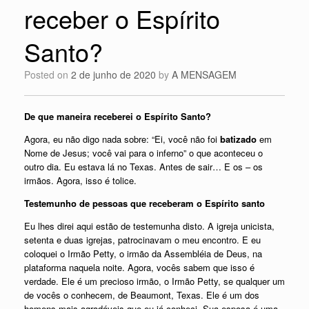
receber o Espírito
Santo?
Posted on
2 de junho de 2020
by
A MENSAGEM
De que maneira receberei o Espírito Santo?
Agora, eu não digo nada sobre: “Ei, você não foi
batizado
em
Nome de Jesus; você vai para o inferno” o que aconteceu o
outro dia. Eu estava lá no Texas. Antes de sair… E os – os
irmãos. Agora, isso é tolice.
Testemunho de pessoas que receberam o Espírito santo
Eu lhes direi aqui estão de testemunha disto. A igreja unicista,
setenta e duas igrejas, patrocinavam o meu encontro. E eu
coloquei o Irmão Petty, o irmão da Assembléia de Deus, na
plataforma naquela noite. Agora, vocês sabem que isso é
verdade. Ele é um precioso irmão, o Irmão Petty, se qualquer um
de vocês o conhecem, de Beaumont, Texas. Ele é um dos
homens mais agradáveis que eu já conheci. Sua esposa é uma