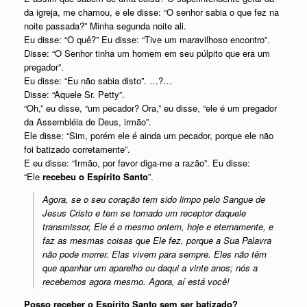
da igreja, me chamou, e ele disse: “O senhor sabia o que fez na
noite passada?” Minha segunda noite ali.
Eu disse: “O quê?” Eu disse: “Tive um maravilhoso encontro”.
Disse: “O Senhor tinha um homem em seu púlpito que era um
pregador”.
Eu disse: “Eu não sabia disto”. …?…
Disse: “Aquele Sr. Petty”.
“Oh,” eu disse, “um pecador? Ora,” eu disse, “ele é um pregador
da Assembléia de Deus, irmão”.
Ele disse: “Sim, porém ele é ainda um pecador, porque ele não
foi batizado corretamente”.
E eu disse: “Irmão, por favor diga-me a razão”. Eu disse:
“Ele
recebeu o Espírito Santo
”.
Agora, se o seu coração tem sido limpo pelo Sangue de
Jesus Cristo e tem se tornado um receptor daquele
transmissor, Ele é o mesmo ontem, hoje e eternamente, e
faz as mesmas coisas que Ele fez, porque a Sua Palavra
não pode morrer. Elas vivem para sempre. Eles não têm
que apanhar um aparelho ou daqui a vinte anos; nós a
recebemos agora mesmo. Agora, aí está você!
Posso receber o Espírito Santo sem ser batizado?