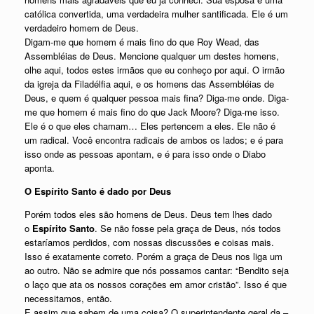
católica convertida, uma verdadeira mulher santificada. Ele é um
verdadeiro homem de Deus.
Digam-me que homem é mais fino do que Roy Wead, das
Assembléias de Deus. Mencione qualquer um destes homens,
olhe aqui, todos estes irmãos que eu conheço por aqui. O irmão
da igreja da Filadélfia aqui, e os homens das Assembléias de
Deus, e quem é qualquer pessoa mais fina? Diga-me onde. Diga-
me que homem é mais fino do que Jack Moore? Diga-me isso.
Ele é o que eles chamam… Eles pertencem a eles. Ele não é
um radical. Você encontra radicais de ambos os lados; e é para
isso onde as pessoas apontam, e é para isso onde o Diabo
aponta.
O Espírito Santo é dado por Deus
Porém todos eles são homens de Deus. Deus tem lhes dado
o
Espírito Santo
. Se não fosse pela graça de Deus, nós todos
estaríamos perdidos, com nossas discussões e coisas mais.
Isso é exatamente correto. Porém a graça de Deus nos liga um
ao outro. Não se admire que nós possamos cantar: “Bendito seja
o laço que ata os nossos corações em amor cristão”. Isso é que
necessitamos, então.
E assim que sabem de uma coisa? O superintendente geral da –