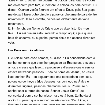
“Eles virão. E vocês não podem me colocar para fora. Se vocês
me colocarem para fora, eu tornarei a coloca-los para dentro”. Eu
disse: “Quando vocês fizerem um círculo; Deus, pela Sua graça,
me deixará fazer outro círculo e puxá-los diretamente para dentro
novamente”. Isso é correto, colocá-los diretamente de volta
novamente.
E, irmão, oh, em Nome de Cristo que eu dizer isto. Eu – eu
tive… Eu sei que eu estou retendo o tempo aqui; e já é quase
hora de encerrar, eu suponho, porém deixe-me apenas dizer isto,
veja.
Um Deus em três ofícios
E eu disse para esse homem, eu disse: “ Eu concordaria com o
senhor contanto que o senhor pregasse as Escrituras, e tivesse
amor, e cresse que isso… e pregasse e dissesse que o senhor
estava batizando pessoas… não no nome de ‘Jesus’, só Jesus.
Não, senhor. Eu – eu seguramente não concordaria com isso,
porque eu conheço vários Jesuses; os conheço na África e
diferentes lugares, pessoas chamadas Jesus. Porém se o
senhor usar o termo de nosso ‘Senhor Jesus Cristo’, eu
concordarei com o senhor nisso. Isso está bem. Eu lhe darei
apoio. Eu penso que o senhor deveria colocar ‘Pai, Filho, e
Espírito Santo’ primeiro, veja, para ter isto corretamente”. Eu