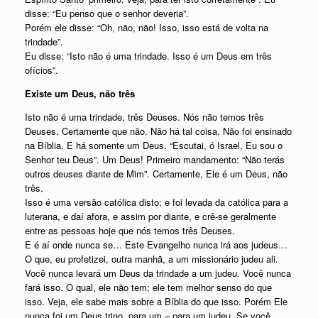
disse: “Eu penso que o senhor deveria”.
Porém ele disse: “Oh, não, não! Isso, isso está de volta na
trindade”.
Eu disse: “Isto não é uma trindade. Isso é um Deus em três
ofícios”.
Existe um Deus, não três
Isto não é uma trindade, três Deuses. Nós não temos três
Deuses. Certamente que não. Não há tal coisa. Não foi ensinado
na Bíblia. E há somente um Deus. “Escutai, ó Israel, Eu sou o
Senhor teu Deus”. Um Deus! Primeiro mandamento: “Não terás
outros deuses diante de Mim”. Certamente, Ele é um Deus, não
três.
Isso é uma versão católica disto; e foi levada da católica para a
luterana, e daí afora, e assim por diante, e crê-se geralmente
entre as pessoas hoje que nós temos três Deuses.
E é aí onde nunca se… Este Evangelho nunca irá aos judeus…
O que, eu profetizei, outra manhã, a um missionário judeu ali.
Você nunca levará um Deus da trindade a um judeu. Você nunca
fará isso. O qual, ele não tem; ele tem melhor senso do que
isso. Veja, ele sabe mais sobre a Bíblia do que isso. Porém Ele
nunca foi um Deus trino, para um – para um judeu. Se você