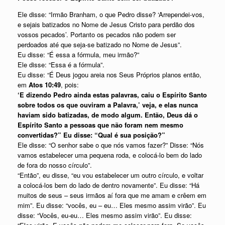
Ele disse: “Irmão Branham, o que Pedro disse? ‘Arrependei-vos,
e sejais batizados no Nome de Jesus Cristo para perdão dos
vossos pecados’. Portanto os pecados não podem ser
perdoados até que seja-se batizado no Nome de Jesus”.
Eu disse: “É essa a fórmula, meu irmão?”
Ele disse: “Essa é a fórmula”.
Eu disse: “É Deus jogou areia nos Seus Próprios planos então,
em
Atos 10:49
, pois:
‘E dizendo Pedro ainda estas palavras, caiu o Espírito Santo
sobre todos os que ouviram a Palavra,’ veja, e elas nunca
haviam sido batizadas, de modo algum. Então, Deus dá o
Espírito Santo a pessoas que não foram nem mesmo
convertidas?” Eu disse: “Qual é sua posição?”
Ele disse: “O senhor sabe o que nós vamos fazer?” Disse: “Nós
vamos estabelecer uma pequena roda, e colocá-lo bem do lado
de fora do nosso círculo”.
“Então”, eu disse, “eu vou estabelecer um outro círculo, e voltar
a colocá-los bem do lado de dentro novamente”. Eu disse: “Há
muitos de seus – seus irmãos aí fora que me amam e crêem em
mim”. Eu disse: “vocês, eu – eu… Eles mesmo assim virão”. Eu
disse: “Vocês, eu-eu… Eles mesmo assim virão”. Eu disse: