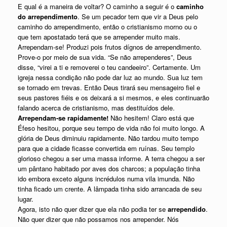
E qual é a maneira de voltar? O caminho a seguir é o
caminho
do arrependimento
. Se um pecador tem que vir a Deus pelo
caminho do arrependimento, então o cristianismo morno ou o
que tem apostatado terá que se arrepender muito mais.
Arrependam-se! Produzi pois frutos dígnos de arrependimento.
Prove-o por meio de sua vida. “Se não arrependeres”, Deus
disse, “virei a ti e removerei o teu candeeiro”. Certamente. Um
igreja nessa condição não pode dar luz ao mundo. Sua luz tem
se tornado em trevas. Então Deus tirará seu mensageiro fiel e
seus pastores fiéis e os deixará a si mesmos, e eles continuarão
falando acerca de cristianismo, mas destituídos dele.
Arrependam-se rapidamente!
Não hesitem! Claro está que
Éfeso hesitou, porque seu tempo de vida não foi muito longo. A
glória de Deus diminuiu rapidamente. Não tardou muito tempo
para que a cidade ficasse convertida em ruínas. Seu templo
glorioso chegou a ser uma massa informe. A terra chegou a ser
um pântano habitado por aves dos charcos; a população tinha
ido embora exceto alguns incrédulos numa vila imunda. Não
tinha ficado um crente. A lâmpada tinha sido arrancada de seu
lugar.
Agora, isto não quer dizer que ela não podia ter se
arrependido
.
Não quer dizer que não possamos nos arrepender. Nós