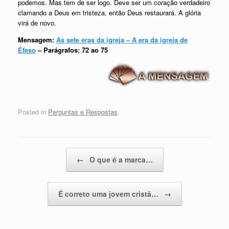
podemos. Mas tem de ser logo. Deve ser um coração verdadeiro
clamando a Deus em tristeza, então Deus restaurará. A glória
virá de novo.
Mensagem:
As sete eras da igreja – A era da igreja de
Éfeso
– Parágrafos: 72 ao 75
Posted in
Perguntas e Respostas
.
Post navigation
←
O que é a marca…
É correto uma jovem cristã…
→