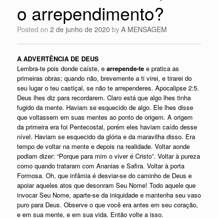
o arrependimento?
Posted on
2 de junho de 2020
by
A MENSAGEM
A ADVERTÊNCIA DE DEUS
Lembra-te pois donde caíste, e
arrepende-te
e pratica as
primeiras obras; quando não, brevemente a ti virei, e tirarei do
seu lugar o teu castiçal, se não te arrependeres. Apocalipse 2:5.
Deus lhes diz para recordarem. Claro está que algo lhes tinha
fugido da mente. Haviam se esquecido de algo. Ele lhes disse
que voltassem em suas mentes ao ponto de origem. A origem
da primeira era foi Pentecostal, porém eles haviam caído desse
nível. Haviam se esquecido da glória e da maravilha disso. Era
tempo de voltar na mente e depois na realidade. Voltar aonde
podiam dizer: “Porque para mim o viver é Cristo”. Voltar à pureza
como quando trataram com Ananias e Safira. Voltar à porta
Formosa. Oh, que infâmia é desviar-se do caminho de Deus e
apoiar aqueles atos que desonram Seu Nome! Todo aquele que
invocar Seu Nome, aparte-se da iniquidade e mantenha seu vaso
puro para Deus. Observe o que você era antes em seu coração,
e em sua mente, e em sua vida. Então volte a isso.