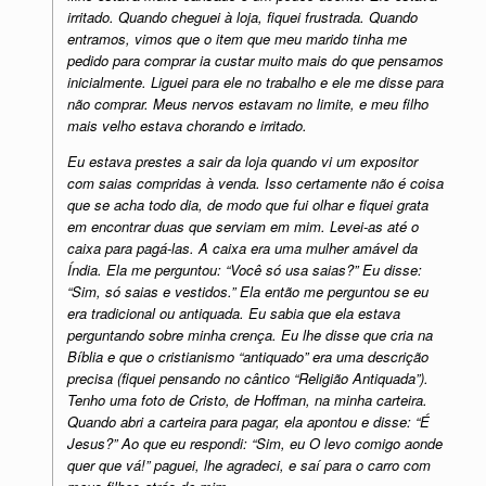
irritado. Quando cheguei à loja, fiquei frustrada. Quando
entramos, vimos que o item que meu marido tinha me
pedido para comprar ia custar muito mais do que pensamos
inicialmente. Liguei para ele no trabalho e ele me disse para
não comprar. Meus nervos estavam no limite, e meu filho
mais velho estava chorando e irritado.
Eu estava prestes a sair da loja quando vi um expositor
com saias compridas à venda. Isso certamente não é coisa
que se acha todo dia, de modo que fui olhar e fiquei grata
em encontrar duas que serviam em mim. Levei-as até o
caixa para pagá-las. A caixa era uma mulher amável da
Índia. Ela me perguntou: “Você só usa saias?” Eu disse:
“Sim, só saias e vestidos.” Ela então me perguntou se eu
era tradicional ou antiquada. Eu sabia que ela estava
perguntando sobre minha crença. Eu lhe disse que cria na
Bíblia e que o cristianismo “antiquado” era uma descrição
precisa (fiquei pensando no cântico “Religião Antiquada”).
Tenho uma foto de Cristo, de Hoffman, na minha carteira.
Quando abri a carteira para pagar, ela apontou e disse: “É
Jesus?” Ao que eu respondi: “Sim, eu O levo comigo aonde
quer que vá!” paguei, lhe agradeci, e saí para o carro com