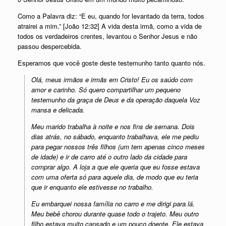
Como a Palavra diz: “E eu, quando for levantado da terra, todos
atrairei a mim.” [João 12:32] A vida desta irmã, como a vida de
todos os verdadeiros crentes, levantou o Senhor Jesus e não
passou despercebida.
Esperamos que você goste deste testemunho tanto quanto nós.
Olá, meus irmãos e irmãs em Cristo! Eu os saúdo com
amor e carinho. Só quero compartilhar um pequeno
testemunho da graça de Deus e da operação daquela Voz
mansa e delicada.
Meu marido trabalha à noite e nos fins de semana. Dois
dias atrás, no sábado, enquanto trabalhava, ele me pediu
para pegar nossos três filhos (um tem apenas cinco meses
de idade) e ir de carro até o outro lado da cidade para
comprar algo. A loja a que ele queria que eu fosse estava
com uma oferta só para aquele dia, de modo que eu teria
que ir enquanto ele estivesse no trabalho.
Eu embarquei nossa família no carro e me dirigi para lá.
Meu bebê chorou durante quase todo o trajeto. Meu outro
filho estava muito cansado e um pouco doente. Ele estava