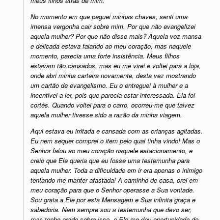
meus filhos atrás de mim.
No momento em que peguei minhas chaves, senti uma
imensa vergonha cair sobre mim. Por que não evangelizei
aquela mulher? Por que não disse mais? Aquela voz mansa
e delicada estava falando ao meu coração, mas naquele
momento, parecia uma forte insistência. Meus filhos
estavam tão cansados, mas eu me virei e voltei para a loja,
onde abri minha carteira novamente, desta vez mostrando
um cartão de evangelismo. Eu o entreguei à mulher e a
incentivei a ler, pois que parecia estar interessada. Ela foi
cortês. Quando voltei para o carro, ocorreu-me que talvez
aquela mulher tivesse sido a razão da minha viagem.
Aqui estava eu irritada e cansada com as crianças agitadas.
Eu nem sequer comprei o item pelo qual tinha vindo! Mas o
Senhor falou ao meu coração naquele estacionamento, e
creio que Ele queria que eu fosse uma testemunha para
aquela mulher. Toda a dificuldade em ir era apenas o inimigo
tentando me manter afastada! A caminho de casa, orei em
meu coração para que o Senhor operasse a Sua vontade.
Sou grata a Ele por esta Mensagem e Sua infinita graça e
sabedoria. Nem sempre sou a testemunha que devo ser,
mas tenho orado sobre isso, e Ele me deu oportunidade de