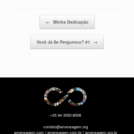
Post navigation
←
Minha Dedicação
Você Já Se Perguntou? #1
→
+55 64 3050-8558
contato@amensagem.org
amensagem.com | amensagem.com.br | amensagem.org.br