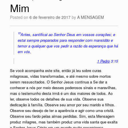
Mim
Posted on
6 de fevereiro de 2017
by
A MENSAGEM
15
Antes, santificai ao Senhor Deus em vossos corações; e
estai sempre preparados para responder com mansidão e
temor a qualquer que vos pedir a razão da esperança que há
em vós,
1 Pedro
3:15
Se você acompanha este site, então já leu sobre curas
milagrosas, vidas transformadas, e até mesmo sobre mortos
serem ressuscitados. O Senhor Jesus continua a Se dar a
conhecer a nós por meio desses poderosos sinais e maravilhas,
mas o testemunho desta irmã é um dos maiores de todos. Ao
ler, observe todos os detalhes de sua vida. Observe sua
dedicação à família. Observe seu amor por seu marido e filhos.
Observe seu desejo de ter a aparência e agir como uma cristã.
Observe seu fardo pelas almas perdidas. Sim, esta Mensagem
produz milagres, mas também produz uma vida santa que exalta
o Senhor Jesus Cristo em um mundo muito pecaminoso.