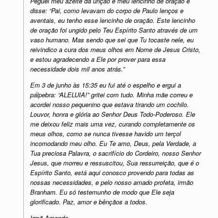
Peguei meu azeite da unção e meu lencinho de oração e
disse: “Pai, como levavam do corpo de Paulo lenços e
aventais, eu tenho esse lencinho de oração. Este lencinho
de oração foi ungido pelo Teu Espírito Santo através de um
vaso humano. Mas sendo que sei que Tu tocaste nele, eu
reivindico a cura dos meus olhos em Nome de Jesus Cristo,
e estou agradecendo a Ele por prover para essa
necessidade dois mil anos atrás.”
Em 3 de junho às 15:35 eu fui até o espelho e ergui a
pálpebra: “ALELUIA!” gritei com tudo. Minha mãe correu e
acordei nosso pequenino que estava tirando um cochilo.
Louvor, honra e glória ao Senhor Deus Todo-Poderoso. Ele
me deixou feliz mais uma vez, curando completamente os
meus olhos, como se nunca tivesse havido um terçol
incomodando meu olho. Eu Te amo, Deus, pela Verdade, a
Tua preciosa Palavra, o sacrifício do Cordeiro, nosso Senhor
Jesus, que morreu e ressuscitou, Sua ressurreição, que é o
Espírito Santo, está aqui conosco provendo para todas as
nossas necessidades, e pelo nosso amado profeta, irmão
Branham. Eu só testemunho de modo que Ele seja
glorificado. Paz, amor e bênçãos a todos.
Irmã Amanda,