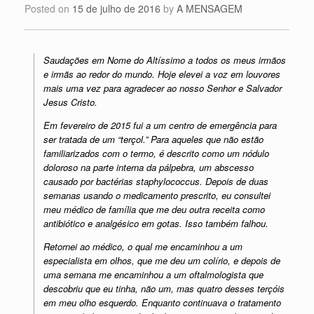
Posted on
15 de julho de 2016
by
A MENSAGEM
Saudações em Nome do Altíssimo a todos os meus irmãos
e irmãs ao redor do mundo. Hoje elevei a voz em louvores
mais uma vez para agradecer ao nosso Senhor e Salvador
Jesus Cristo.
Em fevereiro de 2015 fui a um centro de emergência para
ser tratada de um “terçol.” Para aqueles que não estão
familiarizados com o termo, é descrito como um nódulo
doloroso na parte interna da pálpebra, um abscesso
causado por bactérias staphylococcus. Depois de duas
semanas usando o medicamento prescrito, eu consultei
meu médico de família que me deu outra receita como
antibiótico e analgésico em gotas. Isso também falhou.
Retornei ao médico, o qual me encaminhou a um
especialista em olhos, que me deu um colírio, e depois de
uma semana me encaminhou a um oftalmologista que
descobriu que eu tinha, não um, mas quatro desses terçóis
em meu olho esquerdo. Enquanto continuava o tratamento