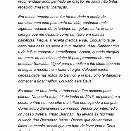
recomendado acompanhado de oração, eu ainda não tinha
recebido uma total libertação.
Em minha terceira consulta foi-me dada a opção de
conviver com isso pelo resto da vida, continuar mais
algumas rodadas de esteróides em gotas, ou fazer uma
cirurgia que me deixaria como um lábio em minhas
pálpebras. Peguei a receita médica e saí. Enquanto ia de
carro para casa eu disse a mim mesma: “Meu Senhor criou
tudo à Sua imagem e semelhança.” Assim, quando cheguei
em casa, eu canalizei minha fé pela promessa do meu
precioso Salvador. Liguei para o médico e lhe disse que não
ia seguir a receita nem fazer cirurgia. Coloquei minha
necessidade nas mãos do Senhor, e vi meu olho lentamente
começar a ficar melhor. Louvado seja Deus!
Eu adoro ter uma horta, e todo verão fico ansiosa para
plantar. Na quarta-feira, 1.º de junho de 2016, eu plantei, e a
poeira entrou no meu olho e o irritou começando a sangrar.
Como adoro diariamente com nosso Senhor por intermédio
do nosso profeta, irmão Branham, fui levada às lágrimas
ouvindo “Ide Despertar Jesus.” Depois que deixar meus
filhos na escola, decidi que era hora de levar isso a Deus.