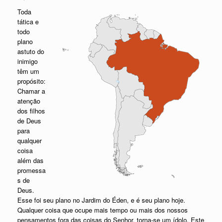
Toda
tática e
todo
plano
astuto do
inimigo
têm um
propósito:
Chamar a
atenção
dos filhos
de Deus
para
qualquer
coisa
além das
promessa
s de
Deus.
Esse foi seu plano no Jardim do Éden, e é seu plano hoje.
Qualquer coisa que ocupe mais tempo ou mais dos nossos
pensamentos fora das coisas do Senhor, torna-se um ídolo. Este