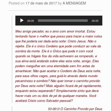
Posted on
17 de maio de 2017
by
A MENSAGEM
Tocador
00:00
00:00
de
áudio
Meu amigo pecador, eu o amo com amor imortal. Estou
tentando fazer o melhor que posso para trazer a maior coisa
que lhe poderia ser dada esta noite: Cristo Jesus. Não o
rejeite. Ele é o único Cordeiro que pode conduzir ao vale da
sombra da morte. Ele é o Único que pode ir com você
quando os frágeis fios da vida estiverem se rompendo, e
sua alma está andando sobre eles esta noite, amigo. Eles
podem mergulhar em uma eternidade sem fim antes do
amanhecer. Não quer aceitar o Cordeiro de Deus esta noite,
para seus olhos cegos, para guiá-lo através deste mundo
pecaminoso e sombrio? Não quer tomar o caminho provido
por Deus esta noite? Mais alguém ficará de pé rapidamente,
enquanto estou esperando? Simplesmente sinto que deve
haver mais um ou dois de pé de qualquer maneira. Você
aceitará Cristo como Salvador pessoal?
53-0613 O Caminho Provido por Deus