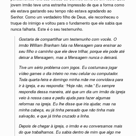
jovem irmão teve uma estranha impressão de que a forma como
ele estava gastando seu tempo não estava agradando ao
Senhor. Como um verdadeiro filho de Deus, ele reconheceu o
truque do inimigo e voltou para o fundamento que ele sabia que
nunca falharia. Este é o seu testemunho.
Gostaria de compartilhar um testemunho com vocês. O
irmão William Branham fala na Mensagem para ensinar ao
seu filho o caminho que ele deve trilhar, porque ele pode até
deixar a Mensagem, mas a Mensagem nunca o deixará.
Tive um sério problema com jogos. Eu costumava jogar
vídeo games o dia inteiro no meu celular ou computador.
Toda quarta-feira e domingo minha mãe me convidava para
ir à igreja, e eu respondia: “Hoje não, mãe.” Eu sempre
respondia dessa maneira, até que um dia um irmão da igreja
veio à nossa casa e pediu ajuda para fazer algumas
reformas na igreja. Eu lhe disse que iria ajudar, mas na
minha cabeça, eu já tinha pensado que não tinha mais
salvação, e que já tinha cruzado a linha.
Depois de chegar à igreja, o irmão e eu conversamos mais
do que trabalhamos. Eu sabia dentro de mim que algo me