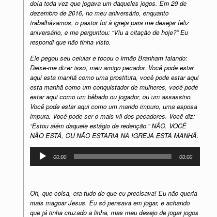
doía toda vez que jogava um daqueles jogos. Em 29 de
dezembro de 2016, no meu aniversário, enquanto
trabalhávamos, o pastor foi à igreja para me desejar feliz
aniversário, e me perguntou: “Viu a citação de hoje?” Eu
respondi que não tinha visto.
Ele pegou seu celular e tocou o irmão Branham falando:
Deixe-me dizer isso, meu amigo pecador. Você pode estar
aqui esta manhã como uma prostituta, você pode estar aqui
esta manhã como um conquistador de mulheres, você pode
estar aqui como um bêbado ou jogador, ou um assassino.
Você pode estar aqui como um marido impuro, uma esposa
impura. Você pode ser o mais vil dos pecadores. Você diz:
“Estou além daquele estágio de redenção.” NÃO, VOCÊ
NÃO ESTÁ, OU NÃO ESTARIA NA IGREJA ESTA MANHÃ.
Tocador
00:00
00:00
de
áudio
Oh, que coisa, era tudo de que eu precisava! Eu não queria
mais magoar Jesus. Eu só pensava em jogar, e achando
que já tinha cruzado a linha, mas meu desejo de jogar jogos