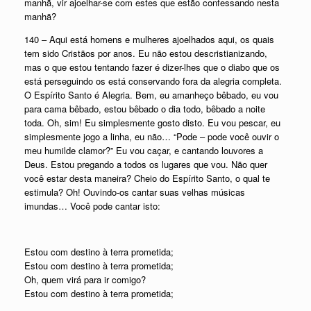
manhã, vir ajoelhar-se com estes que estão confessando nesta
manhã?
140 – Aqui está homens e mulheres ajoelhados aqui, os quais
tem sido Cristãos por anos. Eu não estou descristianizando,
mas o que estou tentando fazer é dizer-lhes que o diabo que os
está perseguindo os está conservando fora da alegria completa.
O Espírito Santo é Alegria. Bem, eu amanheço bêbado, eu vou
para cama bêbado, estou bêbado o dia todo, bêbado a noite
toda. Oh, sim! Eu simplesmente gosto disto. Eu vou pescar, eu
simplesmente jogo a linha, eu não… “Pode – pode você ouvir o
meu humilde clamor?” Eu vou caçar, e cantando louvores a
Deus. Estou pregando a todos os lugares que vou. Não quer
você estar desta maneira? Cheio do Espírito Santo, o qual te
estimula? Oh! Ouvindo-os cantar suas velhas músicas
imundas… Você pode cantar isto:
Estou com destino à terra prometida;
Estou com destino à terra prometida;
Oh, quem virá para ir comigo?
Estou com destino à terra prometida;