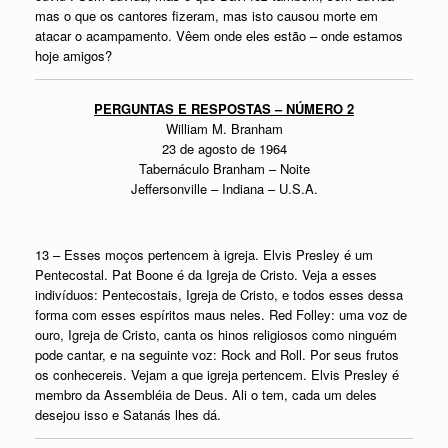
mas o que os cantores fizeram, mas isto causou morte em
atacar o acampamento. Vêem onde eles estão – onde estamos
hoje amigos?
PERGUNTAS E RESPOSTAS – NÚMERO 2
William M. Branham
23 de agosto de 1964
Tabernáculo Branham – Noite
Jeffersonville – Indiana – U.S.A.
13 – Esses moços pertencem à igreja. Elvis Presley é um
Pentecostal. Pat Boone é da Igreja de Cristo. Veja a esses
indivíduos: Pentecostais, Igreja de Cristo, e todos esses dessa
forma com esses espíritos maus neles. Red Folley: uma voz de
ouro, Igreja de Cristo, canta os hinos religiosos como ninguém
pode cantar, e na seguinte voz: Rock and Roll. Por seus frutos
os conhecereis. Vejam a que igreja pertencem. Elvis Presley é
membro da Assembléia de Deus. Ali o tem, cada um deles
desejou isso e Satanás lhes dá.