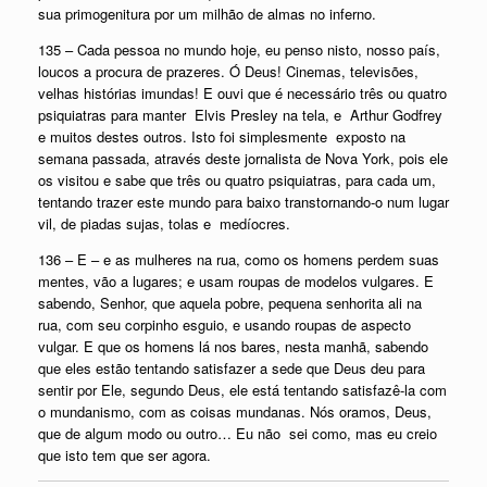
sua primogenitura por um milhão de almas no inferno.
135 – Cada pessoa no mundo hoje, eu penso nisto, nosso país,
loucos a procura de prazeres. Ó Deus! Cinemas, televisões,
velhas histórias imundas! E ouvi que é necessário três ou quatro
psiquiatras para manter Elvis Presley na tela, e Arthur Godfrey
e muitos destes outros. Isto foi simplesmente exposto na
semana passada, através deste jornalista de Nova York, pois ele
os visitou e sabe que três ou quatro psiquiatras, para cada um,
tentando trazer este mundo para baixo transtornando-o num lugar
vil, de piadas sujas, tolas e medíocres.
136 – E – e as mulheres na rua, como os homens perdem suas
mentes, vão a lugares; e usam roupas de modelos vulgares. E
sabendo, Senhor, que aquela pobre, pequena senhorita ali na
rua, com seu corpinho esguio, e usando roupas de aspecto
vulgar. E que os homens lá nos bares, nesta manhã, sabendo
que eles estão tentando satisfazer a sede que Deus deu para
sentir por Ele, segundo Deus, ele está tentando satisfazê-la com
o mundanismo, com as coisas mundanas. Nós oramos, Deus,
que de algum modo ou outro… Eu não sei como, mas eu creio
que isto tem que ser agora.