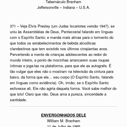
Tabernáculo Branham
Jeffersonville – Indiana – U.S.A.
371 – Veja Elvis Presley (um Judas Iscariotes versão 1947), se
uniu às Assembléias de Deus, Pentecostal falando em línguas
com o Espírito Santo; e manda mais almas para o tormento do
que todos os estabelecimentos de bebida alcoólicas
clandestinos que tem existido nos últimos cinqüentas anos.
Pervertendo a mente de crianças adolescentes ao redor do
mundo inteiro, a ponto de mocinhas arrancarem suas roupas
íntimas e joga-las na plataforma, para que ele as autografe. É
tão vulgar que eles não o mostram na televisão da cintura para
baixo, da forma que ele… seu corpo (O Espírito Santo, falando
em línguas como evidência). Oh, irmão, se o Espírito Santo
estivesse ali, Ele não agiria daquela forma. Você sabe melhor do
que isto! Claro que não. Deus ama a pureza, sinceridade a
santidade.
ENVERGONHADOS DELE
William M. Branham
11 de Julho de 1965