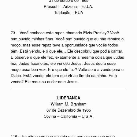
31 de outubro de 1965
Prescott – Arizona – E.U.A.
Tradução – EUA
73 – Você conhece este rapaz chamado Elvis Presley? Você
tem ouvido minhas fitas. Você tem ouvido que eu não rebaixo o
moço, mas esse rapaz teve a oportunidade que vocês todos
têm. Está vendo, e o que ele… Ele descobriu que podia cantar.
E observe o que ele fez, exatamente a mesma coisa que Judas
fez, Judas Iscariotes, ele vendeu Jesus. Jesus deu a esse
moço essa boa voz. E o que ele faz? Volta-se e a vende para o
Diabo. Está vendo, ele tem que vir ao fim do caminho. Está
vendo? Ele recusou andar com Jesus.
LIDERANÇA
William M. Branham
07 de Dezembro de 1965
Covina – Califórnia – U.S.A.
116 – Eu não quero que a igreja caia nos passos que você