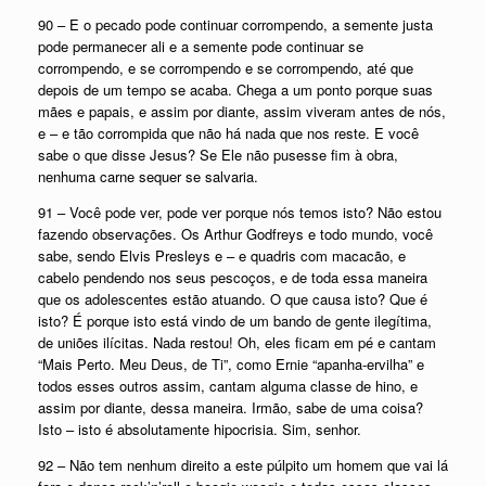
90 – E o pecado pode continuar corrompendo, a semente justa
pode permanecer ali e a semente pode continuar se
corrompendo, e se corrompendo e se corrompendo, até que
depois de um tempo se acaba. Chega a um ponto porque suas
mães e papais, e assim por diante, assim viveram antes de nós,
e – e tão corrompida que não há nada que nos reste. E você
sabe o que disse Jesus? Se Ele não pusesse fim à obra,
nenhuma carne sequer se salvaria.
91 – Você pode ver, pode ver porque nós temos isto? Não estou
fazendo observações. Os Arthur Godfreys e todo mundo, você
sabe, sendo Elvis Presleys e – e quadris com macacão, e
cabelo pendendo nos seus pescoços, e de toda essa maneira
que os adolescentes estão atuando. O que causa isto? Que é
isto? É porque isto está vindo de um bando de gente ilegítima,
de uniões ilícitas. Nada restou! Oh, eles ficam em pé e cantam
“Mais Perto. Meu Deus, de Ti”, como Ernie “apanha-ervilha” e
todos esses outros assim, cantam alguma classe de hino, e
assim por diante, dessa maneira. Irmão, sabe de uma coisa?
Isto – isto é absolutamente hipocrisia. Sim, senhor.
92 – Não tem nenhum direito a este púlpito um homem que vai lá