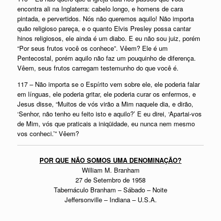
encontra ali na Inglaterra: cabelo longo, e homens de cara
pintada, e pervertidos. Nós não queremos aquilo! Não importa
quão religioso pareça, e o quanto Elvis Presley possa cantar
hinos religiosos, ele ainda é um diabo. E eu não sou juiz, porém
“Por seus frutos você os conhece”. Vêem? Ele é um
Pentecostal, porém aquilo não faz um pouquinho de diferença.
Vêem, seus frutos carregam testemunho do que você é.
117 – Não importa se o Espírito vem sobre ele, ele poderia falar
em línguas, ele poderia gritar, ele poderia curar os enfermos, e
Jesus disse, “Muitos de vós virão a Mim naquele dia, e dirão,
‘Senhor, não tenho eu feito isto e aquilo?’ E eu direi, ‘Apartai-vos
de Mim, vós que praticais a iniqüidade, eu nunca nem mesmo
vos conheci.’” Vêem?
POR QUE NÃO SOMOS UMA DENOMINAÇÃO?
William M. Branham
27 de Setembro de 1958
Tabernáculo Branham – Sábado – Noite
Jeffersonville – Indiana – U.S.A.