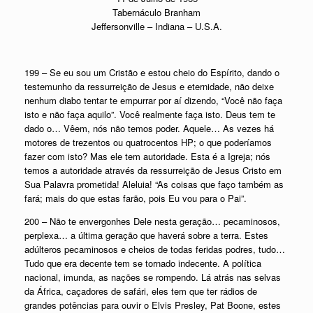
Tabernáculo Branham
Jeffersonville – Indiana – U.S.A.
199 – Se eu sou um Cristão e estou cheio do Espírito, dando o
testemunho da ressurreição de Jesus e eternidade, não deixe
nenhum diabo tentar te empurrar por aí dizendo, “Você não faça
isto e não faça aquilo”. Você realmente faça isto. Deus tem te
dado o… Vêem, nós não temos poder. Aquele… As vezes há
motores de trezentos ou quatrocentos HP; o que poderíamos
fazer com isto? Mas ele tem autoridade. Esta é a Igreja; nós
temos a autoridade através da ressurreição de Jesus Cristo em
Sua Palavra prometida! Aleluia! “As coisas que faço também as
fará; mais do que estas farão, pois Eu vou para o Pai”.
200 – Não te envergonhes Dele nesta geração… pecaminosos,
perplexa… a última geração que haverá sobre a terra. Estes
adúlteros pecaminosos e cheios de todas feridas podres, tudo…
Tudo que era decente tem se tornado indecente. A política
nacional, imunda, as nações se rompendo. Lá atrás nas selvas
da África, caçadores de safári, eles tem que ter rádios de
grandes potências para ouvir o Elvis Presley, Pat Boone, estes