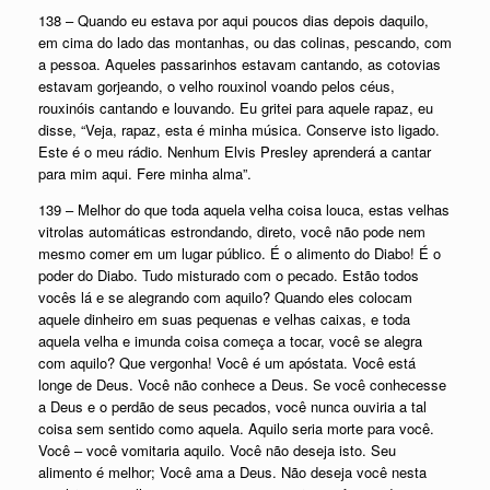
138 – Quando eu estava por aqui poucos dias depois daquilo,
em cima do lado das montanhas, ou das colinas, pescando, com
a pessoa. Aqueles passarinhos estavam cantando, as cotovias
estavam gorjeando, o velho rouxinol voando pelos céus,
rouxinóis cantando e louvando. Eu gritei para aquele rapaz, eu
disse, “Veja, rapaz, esta é minha música. Conserve isto ligado.
Este é o meu rádio. Nenhum Elvis Presley aprenderá a cantar
para mim aqui. Fere minha alma”.
139 – Melhor do que toda aquela velha coisa louca, estas velhas
vitrolas automáticas estrondando, direto, você não pode nem
mesmo comer em um lugar público. É o alimento do Diabo! É o
poder do Diabo. Tudo misturado com o pecado. Estão todos
vocês lá e se alegrando com aquilo? Quando eles colocam
aquele dinheiro em suas pequenas e velhas caixas, e toda
aquela velha e imunda coisa começa a tocar, você se alegra
com aquilo? Que vergonha! Você é um apóstata. Você está
longe de Deus. Você não conhece a Deus. Se você conhecesse
a Deus e o perdão de seus pecados, você nunca ouviria a tal
coisa sem sentido como aquela. Aquilo seria morte para você.
Você – você vomitaria aquilo. Você não deseja isto. Seu
alimento é melhor; Você ama a Deus. Não deseja você nesta