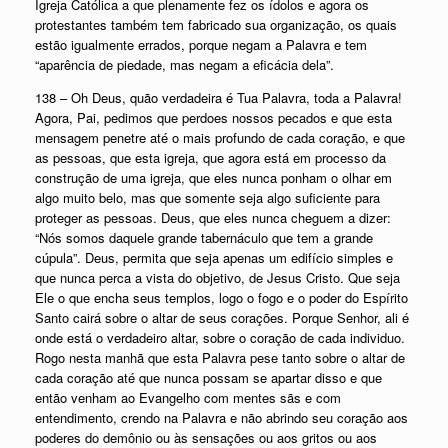
Igreja Católica a que plenamente fez os ídolos e agora os
protestantes também tem fabricado sua organização, os quais
estão igualmente errados, porque negam a Palavra e tem
“aparência de piedade, mas negam a eficácia dela”.
138 – Oh Deus, quão verdadeira é Tua Palavra, toda a Palavra!
Agora, Pai, pedimos que perdoes nossos pecados e que esta
mensagem penetre até o mais profundo de cada coração, e que
as pessoas, que esta igreja, que agora está em processo da
construção de uma igreja, que eles nunca ponham o olhar em
algo muito belo, mas que somente seja algo suficiente para
proteger as pessoas. Deus, que eles nunca cheguem a dizer:
“Nós somos daquele grande tabernáculo que tem a grande
cúpula”. Deus, permita que seja apenas um edifício simples e
que nunca perca a vista do objetivo, de Jesus Cristo. Que seja
Ele o que encha seus templos, logo o fogo e o poder do Espírito
Santo cairá sobre o altar de seus corações. Porque Senhor, ali é
onde está o verdadeiro altar, sobre o coração de cada individuo.
Rogo nesta manhã que esta Palavra pese tanto sobre o altar de
cada coração até que nunca possam se apartar disso e que
então venham ao Evangelho com mentes sãs e com
entendimento, crendo na Palavra e não abrindo seu coração aos
poderes do demônio ou às sensações ou aos gritos ou aos