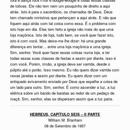
fora e dança rock’n’roll e boogie-woogie e todas essas classes
de tolices. Ele não tem nem um pouquinho de direito a aqui
atrás. Isto é para o sacerdócio, os chamados de Deus. Deus
tem chamado ministros que pertençam a aqui atrás. E não que
fiquem aqui atrás com tal coisa como essa. É o problema com
isto hoje em dia. Eles tem feito a igreja não mais do que uma
loja maçônica. Isto de loja, tudo bem, se você quer fazer isto,
isto é com você. Mas deixe-me lhe dizer: há uma grande
diferença em tentar… entre uma loja maçônica e uma igreja.
Sim, senhor. Você quer fazer essas coisas numa loja, e ter
todas essas suas classes de festas e assim por diante, isso é
com você. Porém, irmão, a igreja deve ser varrida, desde o
púlpito até o porão. Isso mesmo. Eu não quero dizer varrida com
novas janelas e assim por diante. Eu quero dizer com um
antiquado avivamento enviado por Deus que espalhe a coisa de
um lado para outro. Sim, senhor. É como ascender a luz, a luz
elétrica sobre um bando de baratas ao redor de um pedaço de
maçã. Sim, senhor, elas se dispersam assim que a luz paira.
HEBREUS, CAPÍTULO SEIS –
II PARTE
William M. Branham
08 de Setembro de 1957