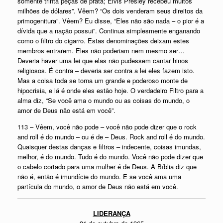
somente trinta peças de prata; Elvis Presley recebeu muitos
milhões de dólares”. Vêem? “Os dois venderam seus direitos da
primogenitura”. Vêem? Eu disse, “Eles não são nada – o pior é a
dívida que a nação possui”. Continua simplesmente enganando
como o filtro do cigarro. Estas denominações deixam estes
membros entrarem. Eles não poderiam nem mesmo ser…
Deveria haver uma lei que elas não pudessem cantar hinos
religiosos. É contra – deveria ser contra a lei eles fazem isto.
Mas a coisa toda se torna um grande e poderoso monte de
hipocrisia, e lá é onde eles estão hoje. O verdadeiro Filtro para a
alma diz, “Se você ama o mundo ou as coisas do mundo, o
amor de Deus não está em você”.
113 – Vêem, você não pode – você não pode dizer que o rock
and roll é do mundo – ou é de – Deus. Rock and roll é do mundo.
Quaisquer destas danças e filtros – indecente, coisas imundas,
melhor, é do mundo. Tudo é do mundo. Você não pode dizer que
o cabelo cortado para uma mulher é de Deus. A Bíblia diz que
não é, então é imundície do mundo. E se você ama uma
partícula do mundo, o amor de Deus não está em você.
LIDERANÇA