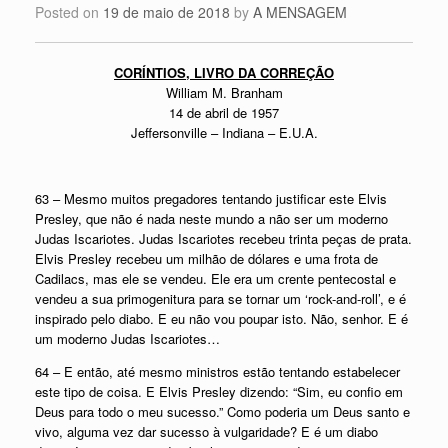
Posted on
19 de maio de 2018
by
A MENSAGEM
CORÍNTIOS, LIVRO DA CORREÇÃO
William M. Branham
14 de abril de 1957
Jeffersonville – Indiana – E.U.A.
63 – Mesmo muitos pregadores tentando justificar este Elvis
Presley, que não é nada neste mundo a não ser um moderno
Judas Iscariotes. Judas Iscariotes recebeu trinta peças de prata.
Elvis Presley recebeu um milhão de dólares e uma frota de
Cadilacs, mas ele se vendeu. Ele era um crente pentecostal e
vendeu a sua primogenitura para se tornar um ‘rock-and-roll’, e é
inspirado pelo diabo. E eu não vou poupar isto. Não, senhor. E é
um moderno Judas Iscariotes…
64 – E então, até mesmo ministros estão tentando estabelecer
este tipo de coisa. E Elvis Presley dizendo: “Sim, eu confio em
Deus para todo o meu sucesso.” Como poderia um Deus santo e
vivo, alguma vez dar sucesso à vulgaridade? E é um diabo