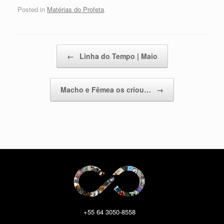
Posted in
Matérias do Profeta
.
Post navigation
←
Linha do Tempo | Maio
Macho e Fêmea os criou…
→
+55 64 3050-8558