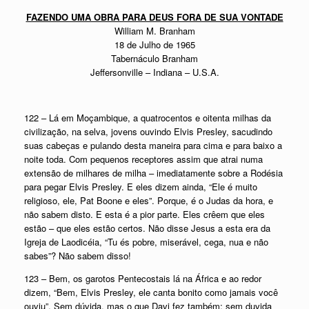
FAZENDO UMA OBRA PARA DEUS FORA DE SUA VONTADE
William M. Branham
18 de Julho de 1965
Tabernáculo Branham
Jeffersonville – Indiana – U.S.A.
122 – Lá em Moçambique, a quatrocentos e oitenta milhas da
civilização, na selva, jovens ouvindo Elvis Presley, sacudindo
suas cabeças e pulando desta maneira para cima e para baixo a
noite toda. Com pequenos receptores assim que atrai numa
extensão de milhares de milha – imediatamente sobre a Rodésia
para pegar Elvis Presley. E eles dizem ainda, “Ele é muito
religioso, ele, Pat Boone e eles”. Porque, é o Judas da hora, e
não sabem disto. E esta é a pior parte. Eles crêem que eles
estão – que eles estão certos. Não disse Jesus a esta era da
Igreja de Laodicéia, “Tu és pobre, miserável, cega, nua e não
sabes”? Não sabem disso!
123 – Bem, os garotos Pentecostais lá na África e ao redor
dizem, “Bem, Elvis Presley, ele canta bonito como jamais você
ouviu”. Sem dúvida, mas o que Davi fez também; sem duvida