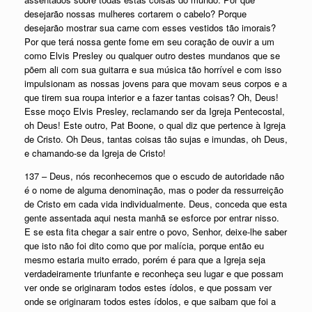
desejarão nossas mulheres cortarem o cabelo? Porque
desejarão mostrar sua carne com esses vestidos tão imorais?
Por que terá nossa gente fome em seu coração de ouvir a um
como Elvis Presley ou qualquer outro destes mundanos que se
põem ali com sua guitarra e sua música tão horrível e com isso
impulsionam as nossas jovens para que movam seus corpos e a
que tirem sua roupa interior e a fazer tantas coisas? Oh, Deus!
Esse moço Elvis Presley, reclamando ser da Igreja Pentecostal,
oh Deus! Este outro, Pat Boone, o qual diz que pertence à Igreja
de Cristo. Oh Deus, tantas coisas tão sujas e imundas, oh Deus,
e chamando-se da Igreja de Cristo!
137 – Deus, nós reconhecemos que o escudo de autoridade não
é o nome de alguma denominação, mas o poder da ressurreição
de Cristo em cada vida individualmente. Deus, conceda que esta
gente assentada aqui nesta manhã se esforce por entrar nisso.
E se esta fita chegar a sair entre o povo, Senhor, deixe-lhe saber
que isto não foi dito como que por malícia, porque então eu
mesmo estaria muito errado, porém é para que a Igreja seja
verdadeiramente triunfante e reconheça seu lugar e que possam
ver onde se originaram todos estes ídolos, e que possam ver
onde se originaram todos estes ídolos, e que saibam que foi a