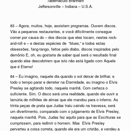
Tabernáculo Branham
Jeffersonville – Indiana – U.S.A.
83 – Agora, muitos, hoje, assistem programas. Ouvem discos.
Vão a pequenos restaurantes, e você dificilmente consegue
comer por causa do – dos discos que eles tocam, nestes rock-
and-roll e – e destas espécies de “blues,” e todos estas
obsessões, fang-tango, feitos pelo diabo, discos inspirados pelo
demônio E, oh, eu gostaria de saber qual será o resultado final
quando eles descobrirem que isto não está ligado com Aquele
que é Eterno!
84 – Eu imagino, naquele dia quando o sol deixar de brilhar, e
todo o tempo parar e derreter na Eternidade, eu imagino o Elvis
Presley se agitando todo, naquela manhã. Com certeza o
suficiente. Sim. O disco será uma realidade, quando ele ouvir a
lamúria de milhões de almas que ele mandou para o inferno. As
trinta peças de prata que Judas traiu caindo na travessa, será
um divertimento, comparado com o julgamento de Elvis Presley,
naquela manhã. Pois, Judas fez aquilo para que as Escrituras se
cumprissem, para redimir o homem. Mas Elvis Presley
perverteu a coisa correta, quando ele era um cristão, e vendeu a