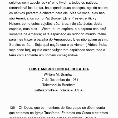
sujeitos com aquele rock’n’roll e twist. E todos os nativos,
tentando vê-los cantar, balançando suas cabeças, agindo assim;
os nativos pararam e olharam para ele. Mas vê você, eles não
são Americanos como Pat Boone, Elvis Presley, e Ricky
Nelson, como estes sujeitos são. Eles, não são Judas desta
espécie, mas eles… Vêem, é um espírito, e o espírito não está
somente na América; está espalhado ao redor do mundo inteiro
para lhes trazer á batalha do Armagedon. Eles não agiam assim.
Se eles estão… Seja qual nação que eles vieram ( África, Índia,
seja onde for), aquela coisa vulgar tem espalhado sobre toda a
terra com somente um homem começando-a.
CRISTIANISMO CONTRA IDOLATRIA
William M. Branham
17 de Dezembro de 1961
Tabernáculo Branham
Jeffersonville – Indiana – U.S.A.
136 – Oh Deus, que os membros de Seu corpo se dêem conta
que estamos na Igreja Triunfante. Estamos em Cristo e estamos
assentados sobre todas estas coisas do mundo. Por que