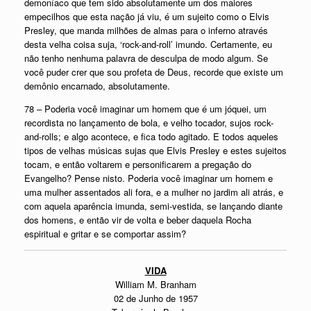
demoníaco que tem sido absolutamente um dos maiores
empecilhos que esta nação já viu, é um sujeito como o Elvis
Presley, que manda milhões de almas para o inferno através
desta velha coisa suja, ‘rock-and-roll’ imundo. Certamente, eu
não tenho nenhuma palavra de desculpa de modo algum. Se
você puder crer que sou profeta de Deus, recorde que existe um
demônio encarnado, absolutamente.
78 – Poderia você imaginar um homem que é um jóquei, um
recordista no lançamento de bola, e velho tocador, sujos rock-
and-rolls; e algo acontece, e fica todo agitado. E todos aqueles
tipos de velhas músicas sujas que Elvis Presley e estes sujeitos
tocam, e então voltarem e personificarem a pregação do
Evangelho? Pense nisto. Poderia você imaginar um homem e
uma mulher assentados ali fora, e a mulher no jardim ali atrás, e
com aquela aparência imunda, semi-vestida, se lançando diante
dos homens, e então vir de volta e beber daquela Rocha
espiritual e gritar e se comportar assim?
VIDA
William M. Branham
02 de Junho de 1957