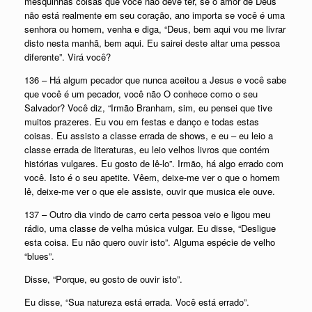
mesquinhas coisas que você não deve ter, se o amor de Deus
não está realmente em seu coração, ano importa se você é uma
senhora ou homem, venha e diga, “Deus, bem aqui vou me livrar
disto nesta manhã, bem aqui. Eu sairei deste altar uma pessoa
diferente”. Virá você?
136 – Há algum pecador que nunca aceitou a Jesus e você sabe
que você é um pecador, você não O conhece como o seu
Salvador? Você diz, “Irmão Branham, sim, eu pensei que tive
muitos prazeres. Eu vou em festas e danço e todas estas
coisas. Eu assisto a classe errada de shows, e eu – eu leio a
classe errada de literaturas, eu leio velhos livros que contém
histórias vulgares. Eu gosto de lê-lo”. Irmão, há algo errado com
você. Isto é o seu apetite. Vêem, deixe-me ver o que o homem
lê, deixe-me ver o que ele assiste, ouvir que musica ele ouve.
137 – Outro dia vindo de carro certa pessoa veio e ligou meu
rádio, uma classe de velha música vulgar. Eu disse, “Desligue
esta coisa. Eu não quero ouvir isto”. Alguma espécie de velho
“blues”.
Disse, “Porque, eu gosto de ouvir isto”.
Eu disse, “Sua natureza está errada. Você está errado”.