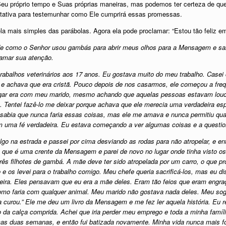
Seu próprio tempo e Suas próprias maneiras, mas podemos ter certeza de q
tativa para testemunhar como Ele cumprirá essas promessas.
ela mais simples das parábolas. Agora ela pode proclamar: “Estou tão feliz e
de como o Senhor usou gambás para abrir meus olhos para a Mensagem e sa
hamar sua atenção.
trabalhos veterinários aos 17 anos. Eu gostava muito do meu trabalho. Ca
 e achava que era cristã. Pouco depois de nos casarmos, ele começou a frequ
gar era com meu marido, mesmo achando que aquelas pessoas estavam louca
. Tentei fazê-lo me deixar porque achava que ele merecia uma verdadeira esp
 sabia que nunca faria essas coisas, mas ele me amava e nunca permitiu qual
 uma fé verdadeira. Eu estava começando a ver algumas coisas e a questio
i algo na estrada e passei por cima desviando as rodas para não atropelar, e e
a, que é uma crente da Mensagem e parei de novo no lugar onde tinha visto 
 três filhotes de gambá. A mãe deve ter sido atropelada por um carro, o que p
 os levei para o trabalho comigo. Meu chefe queria sacrificá-los, mas eu dis
eira. Eles pensavam que eu era a mãe deles. Eram tão feios que eram engr
mo faria com qualquer animal. Meu marido não gostava nada deles. Meu sogro
curou.” Ele me deu um livro da Mensagem e me fez ler aquela história. Eu r
da calça comprida. Achei que iria perder meu emprego e toda a minha famíli
mas duas semanas, e então fui batizada novamente. Minha vida nunca mais 