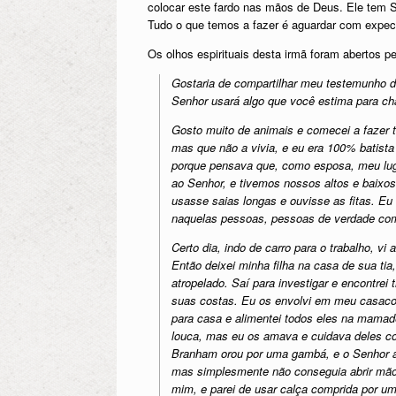
colocar este fardo nas mãos de Deus. Ele tem 
Tudo o que temos a fazer é aguardar com expec
Os olhos espirituais desta irmã foram abertos p
Gostaria de compartilhar meu testemunho 
Senhor usará algo que você estima para c
Gosto muito de animais e comecei a fazer 
mas que não a vivia, e eu era 100% batista
porque pensava que, como esposa, meu lu
ao Senhor, e tivemos nossos altos e baixos
usasse saias longas e ouvisse as fitas. Eu
naquelas pessoas, pessoas de verdade com
Certo dia, indo de carro para o trabalho, v
Então deixei minha filha na casa de sua ti
atropelado. Saí para investigar e encontrei
suas costas. Eu os envolvi em meu casaco e
para casa e alimentei todos eles na mamad
louca, mas eu os amava e cuidava deles co
Branham orou por uma gambá, e o Senhor a 
mas simplesmente não conseguia abrir mão 
mim, e parei de usar calça comprida por u