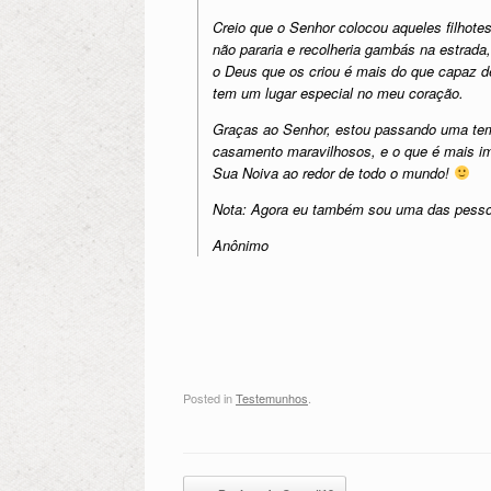
Creio que o Senhor colocou aqueles filhot
não pararia e recolheria gambás na estrada
o Deus que os criou é mais do que capaz de
tem um lugar especial no meu coração.
Graças ao Senhor, estou passando uma tem
casamento maravilhosos, e o que é mais im
Sua Noiva ao redor de todo o mundo!
Nota: Agora eu também sou uma das pessoa
Anônimo
Posted in
Testemunhos
.
Post navigation