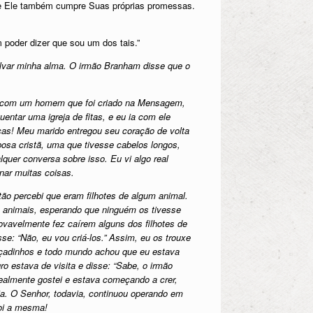
ue Ele também cumpre Suas próprias promessas.
m poder dizer que sou um dos tais.”
lvar minha alma. O irmão Branham disse que o
sei com um homem que foi criado na Mensagem,
entar uma igreja de fitas, e eu ia com ele
s! Meu marido entregou seu coração de volta
osa cristã, uma que tivesse cabelos longos,
quer conversa sobre isso. Eu vi algo real
nar muitas coisas.
ntão percebi que eram filhotes de algum animal.
os animais, esperando que ninguém os tivesse
rovavelmente fez caírem alguns dos filhotes de
se: “Não, eu vou criá-los.” Assim, eu os trouxe
açadinhos e todo mundo achou que eu estava
 estava de visita e disse: “Sabe, o irmão
ealmente gostei e estava começando a crer,
a. O Senhor, todavia, continuou operando em
foi a mesma!