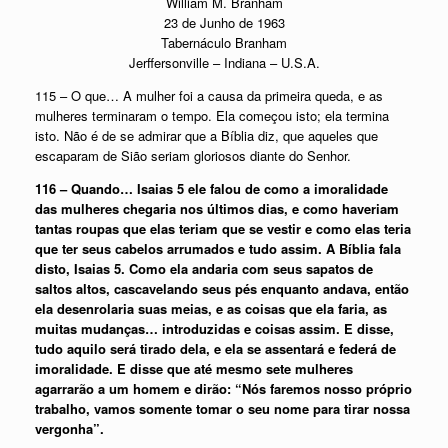
William M. Branham
23 de Junho de 1963
Tabernáculo Branham
Jerffersonville – Indiana – U.S.A.
115 – O que… A mulher foi a causa da primeira queda, e as
mulheres terminaram o tempo. Ela começou isto; ela termina
isto. Não é de se admirar que a Bíblia diz, que aqueles que
escaparam de Sião seriam gloriosos diante do Senhor.
116 – Quando… Isaias 5 ele falou de como a imoralidade
das mulheres chegaria nos últimos dias, e como haveriam
tantas roupas que elas teriam que se vestir e como elas teria
que ter seus cabelos arrumados e tudo assim. A Bíblia fala
disto, Isaias 5. Como ela andaria com seus sapatos de
saltos altos, cascavelando seus pés enquanto andava, então
ela desenrolaria suas meias, e as coisas que ela faria, as
muitas mudanças… introduzidas e coisas assim. E disse,
tudo aquilo será tirado dela, e ela se assentará e federá de
imoralidade. E disse que até mesmo sete mulheres
agarrarão a um homem e dirão: “Nós faremos nosso próprio
trabalho, vamos somente tomar o seu nome para tirar nossa
vergonha”.