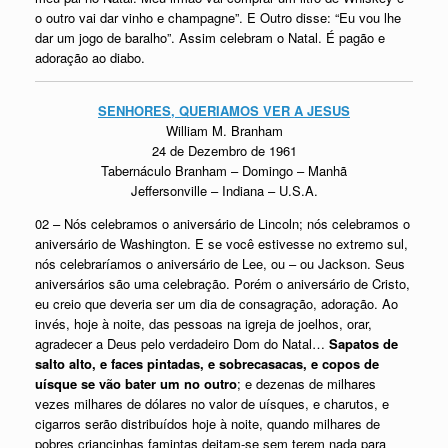
o outro vai dar vinho e champagne”. E Outro disse: “Eu vou lhe
dar um jogo de baralho”. Assim celebram o Natal. É pagão e
adoração ao diabo.
SENHORES, QUERIAMOS VER A JESUS
William M. Branham
24 de Dezembro de 1961
Tabernáculo Branham – Domingo – Manhã
Jeffersonville – Indiana – U.S.A.
02 – Nós celebramos o aniversário de Lincoln; nós celebramos o
aniversário de Washington. E se você estivesse no extremo sul,
nós celebraríamos o aniversário de Lee, ou – ou Jackson. Seus
aniversários são uma celebração. Porém o aniversário de Cristo,
eu creio que deveria ser um dia de consagração, adoração. Ao
invés, hoje à noite, das pessoas na igreja de joelhos, orar,
agradecer a Deus pelo verdadeiro Dom do Natal…
Sapatos de
salto alto, e faces pintadas, e sobrecasacas, e copos de
uísque se vão bater um no outro
; e dezenas de milhares
vezes milhares de dólares no valor de uísques, e charutos, e
cigarros serão distribuídos hoje à noite, quando milhares de
pobres criancinhas famintas deitam-se sem terem nada para