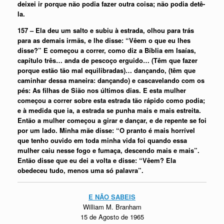
deixei ir porque não podia fazer outra coisa; não podia detê-
la.
157 – Ela deu um salto e subiu à estrada, olhou para trás
para as demais irmãs, e lhe disse: “Vêem o que eu lhes
disse?” E começou a correr, como diz a Bíblia em Isaías,
capítulo três… anda de pescoço erguido… (Têm que fazer
porque estão tão mal equilibradas)… dançando, (têm que
caminhar dessa maneira: dançando) e cascavelando com os
pés: As filhas de Sião nos últimos dias. E esta mulher
começou a correr sobre esta estrada tão rápido como podia;
e à medida que ia, a estrada se punha mais e mais estreita.
Então a mulher começou a girar e dançar, e de repente se foi
por um lado. Minha mãe disse: “O pranto é mais horrível
que tenho ouvido em toda minha vida foi quando essa
mulher caiu nesse fogo e fumaça, descendo mais e mais”.
Então disse que eu dei a volta e disse: “Vêem? Ela
obedeceu tudo, menos uma só palavra”.
E NÃO SABEIS
William M. Branham
15 de Agosto de 1965