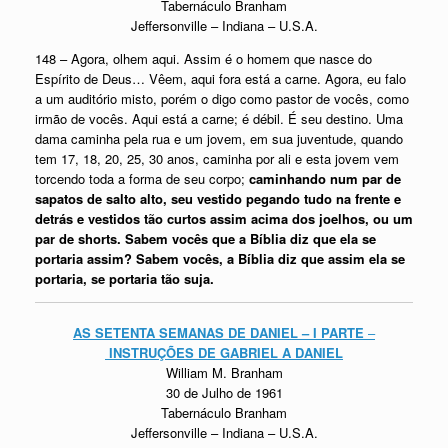
Tabernáculo Branham
Jeffersonville – Indiana – U.S.A.
148 – Agora, olhem aqui. Assim é o homem que nasce do
Espírito de Deus… Vêem, aqui fora está a carne. Agora, eu falo
a um auditório misto, porém o digo como pastor de vocês, como
irmão de vocês. Aqui está a carne; é débil. É seu destino. Uma
dama caminha pela rua e um jovem, em sua juventude, quando
tem 17, 18, 20, 25, 30 anos, caminha por ali e esta jovem vem
torcendo toda a forma de seu corpo;
caminhando num par de
sapatos de salto alto, seu vestido pegando tudo na frente e
detrás e vestidos tão curtos assim acima dos joelhos, ou um
par de shorts. Sabem vocês que a Bíblia diz que ela se
portaria assim? Sabem vocês, a Bíblia diz que assim ela se
portaria, se portaria tão suja.
AS SETENTA SEMANAS DE DANIEL – I PARTE
–
INSTRUÇÕES DE GABRIEL A DANIEL
William M. Branham
30 de Julho de 1961
Tabernáculo Branham
Jeffersonville – Indiana – U.S.A.