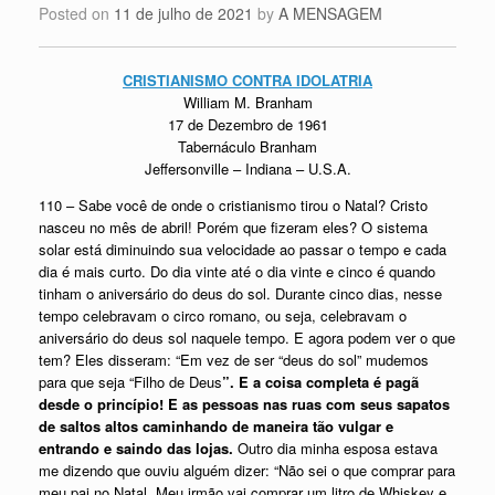
Posted on
11 de julho de 2021
by
A MENSAGEM
CRISTIANISMO CONTRA IDOLATRIA
William M. Branham
17 de Dezembro de 1961
Tabernáculo Branham
Jeffersonville – Indiana – U.S.A.
110 – Sabe você de onde o cristianismo tirou o Natal? Cristo
nasceu no mês de abril! Porém que fizeram eles? O sistema
solar está diminuindo sua velocidade ao passar o tempo e cada
dia é mais curto. Do dia vinte até o dia vinte e cinco é quando
tinham o aniversário do deus do sol. Durante cinco dias, nesse
tempo celebravam o circo romano, ou seja, celebravam o
aniversário do deus sol naquele tempo. E agora podem ver o que
tem? Eles disseram: “Em vez de ser “deus do sol” mudemos
para que seja “Filho de Deus
”. E a coisa completa é pagã
desde o princípio! E as pessoas nas ruas com seus sapatos
de saltos altos caminhando de maneira tão vulgar e
entrando e saindo das lojas.
Outro dia minha esposa estava
me dizendo que ouviu alguém dizer: “Não sei o que comprar para
meu pai no Natal. Meu irmão vai comprar um litro de Whiskey e