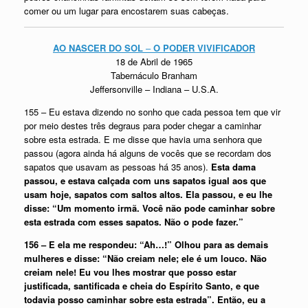
comer ou um lugar para encostarem suas cabeças.
AO NASCER DO SOL
–
O PODER VIVIFICADOR
18 de Abril de 1965
Tabernáculo Branham
Jeffersonville – Indiana – U.S.A.
155 – Eu estava dizendo no sonho que cada pessoa tem que vir
por meio destes três degraus para poder chegar a caminhar
sobre esta estrada. E me disse que havia uma senhora que
passou (agora ainda há alguns de vocês que se recordam dos
sapatos que usavam as pessoas há 35 anos).
Esta dama
passou, e estava calçada com uns sapatos igual aos que
usam hoje, sapatos com saltos altos. Ela passou, e eu lhe
disse: “Um momento irmã. Você não pode caminhar sobre
esta estrada com esses sapatos. Não o pode fazer.”
156 – E ela me respondeu: “Ah…!” Olhou para as demais
mulheres e disse: “Não creiam nele; ele é um louco. Não
creiam nele! Eu vou lhes mostrar que posso estar
justificada, santificada e cheia do Espírito Santo, e que
todavia posso caminhar sobre esta estrada”. Então, eu a