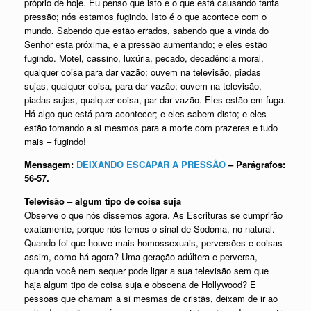
próprio de hoje. Eu penso que isto e o que está causando tanta
pressão; nós estamos fugindo. Isto é o que acontece com o
mundo. Sabendo que estão errados, sabendo que a vinda do
Senhor esta próxima, e a pressão aumentando; e eles estão
fugindo. Motel, cassino, luxúria, pecado, decadência moral,
qualquer coisa para dar vazão; ouvem na televisão, piadas
sujas, qualquer coisa, para dar vazão; ouvem na televisão,
piadas sujas, qualquer coisa, par dar vazão. Eles estão em fuga.
Há algo que está para acontecer; e eles sabem disto; e eles
estão tomando a si mesmos para a morte com prazeres e tudo
mais – fugindo!
Mensagem:
DEIXANDO ESCAPAR A PRESSÃO
– Parágrafos:
56-57.
Televisão – algum tipo de coisa suja
Observe o que nós dissemos agora. As Escrituras se cumprirão
exatamente, porque nós temos o sinal de Sodoma, no natural.
Quando foi que houve mais homossexuais, perversões e coisas
assim, como há agora? Uma geração adúltera e perversa,
quando você nem sequer pode ligar a sua televisão sem que
haja algum tipo de coisa suja e obscena de Hollywood? E
pessoas que chamam a si mesmas de cristãs, deixam de ir ao