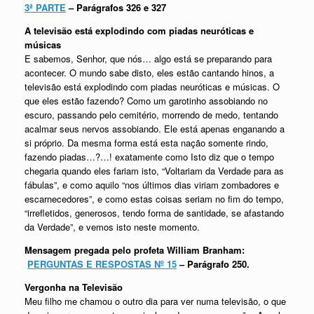
3ª PARTE
– Parágrafos 326 e 327
A televisão está explodindo com piadas neuróticas e
músicas
E sabemos, Senhor, que nós… algo está se preparando para
acontecer. O mundo sabe disto, eles estão cantando hinos, a
televisão está explodindo com piadas neuróticas e músicas. O
que eles estão fazendo? Como um garotinho assobiando no
escuro, passando pelo cemitério, morrendo de medo, tentando
acalmar seus nervos assobiando. Ele está apenas enganando a
si próprio. Da mesma forma está esta nação somente rindo,
fazendo piadas…?…! exatamente como Isto diz que o tempo
chegaria quando eles fariam isto, “Voltariam da Verdade para as
fábulas”, e como aquilo “nos últimos dias viriam zombadores e
escarnecedores”, e como estas coisas seriam no fim do tempo,
“irrefletidos, generosos, tendo forma de santidade, se afastando
da Verdade”, e vemos isto neste momento.
Mensagem pregada pelo profeta William Branham:
PERGUNTAS E RESPOSTAS Nº 15
– Parágrafo 250.
Vergonha na Televisão
Meu filho me chamou o outro dia para ver numa televisão, o que