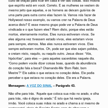
culto de oração para ficar em casa e ver tais coisas. Isso mostra
que espírito está em você. Correto. E as mulheres se vestem do
mesmo jeito que aquelas, e os homens as deixam guiá-los de
uma parte para outra como elas fazem lá. Vamos nós fazer de
Hollywood nosso exemplo, ou vamos crer na Palavra de Deus
acerca disto? E esse mesmo grupo pode ver a Palavra de Deus
vindicada e o que fazem eles? Riem disto, porque eles estão
mortos, eternamente mortos. Eles nunca estiveram vivos. Se
eles alguma vez tivessem estado vivos, eles estariam vivos
para sempre, eternos. Mas eles nunca estiveram vivos. Eles
sempre estiveram mortos. Oh, pode ser que eles sejam polidos,
e creiam nisto, naquilo, ou naquilo outro. Jesus disse: “Vós,
hipócritas”, para eles — para aqueles sacerdotes naquele dia.
“Como podem vocês dizer coisas boas, quando da abundância
do coração fala a boca? Chamando-Me ‘Bom Rabi, bom
Mestre’?” Ele sabia o que estava no coração deles. Ele podia
perceber o que estava no coração deles. Ele era a Palavra.
Mensagem:
A VOZ DO SINAL
– Parágrafo 43.
Não olhe para trás. “Aquele que coloca sua mão no arado, e olha
para trás, não é digno do arado.” É isto que há nesta igreja,
irmão. Você coloca suas mãos no arado e chama a si mesmo de
pentecostal, cheio do Espírito Santo; pare de olhar para o