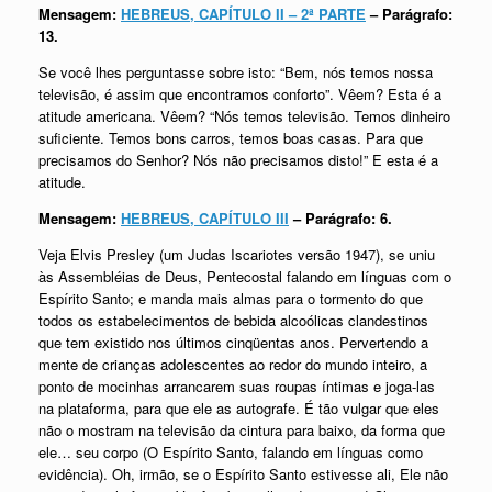
Mensagem:
HEBREUS, CAPÍTULO II – 2ª PARTE
– Parágrafo:
13.
Se você lhes perguntasse sobre isto: “Bem, nós temos nossa
televisão, é assim que encontramos conforto”. Vêem? Esta é a
atitude americana. Vêem? “Nós temos televisão. Temos dinheiro
suficiente. Temos bons carros, temos boas casas. Para que
precisamos do Senhor? Nós não precisamos disto!” E esta é a
atitude.
Mensagem:
HEBREUS, CAPÍTULO III
– Parágrafo: 6.
Veja Elvis Presley (um Judas Iscariotes versão 1947), se uniu
às Assembléias de Deus, Pentecostal falando em línguas com o
Espírito Santo; e manda mais almas para o tormento do que
todos os estabelecimentos de bebida alcoólicas clandestinos
que tem existido nos últimos cinqüentas anos. Pervertendo a
mente de crianças adolescentes ao redor do mundo inteiro, a
ponto de mocinhas arrancarem suas roupas íntimas e joga-las
na plataforma, para que ele as autografe. É tão vulgar que eles
não o mostram na televisão da cintura para baixo, da forma que
ele… seu corpo (O Espírito Santo, falando em línguas como
evidência). Oh, irmão, se o Espírito Santo estivesse ali, Ele não