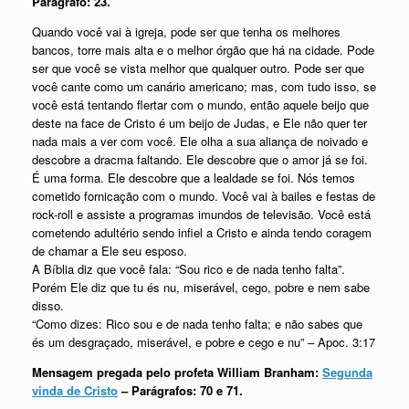
Parágrafo: 23.
Quando você vai à igreja, pode ser que tenha os melhores
bancos, torre mais alta e o melhor órgão que há na cidade. Pode
ser que você se vista melhor que qualquer outro. Pode ser que
você cante como um canário americano; mas, com tudo isso, se
você está tentando flertar com o mundo, então aquele beijo que
deste na face de Cristo é um beijo de Judas, e Ele não quer ter
nada mais a ver com você. Ele olha a sua aliança de noivado e
descobre a dracma faltando. Ele descobre que o amor já se foi.
É uma forma. Ele descobre que a lealdade se foi. Nós temos
cometido fornicação com o mundo. Você vai à bailes e festas de
rock-roll e assiste a programas imundos de televisão. Você está
cometendo adultério sendo infiel a Cristo e ainda tendo coragem
de chamar a Ele seu esposo.
A Bíblia diz que você fala: “Sou rico e de nada tenho falta”.
Porém Ele diz que tu és nu, miserável, cego, pobre e nem sabe
disso.
“Como dizes: Rico sou e de nada tenho falta; e não sabes que
és um desgraçado, miserável, e pobre e cego e nu” – Apoc. 3:17
Mensagem pregada pelo profeta William Branham:
Segunda
vinda de Cristo
– Parágrafos: 70 e 71.