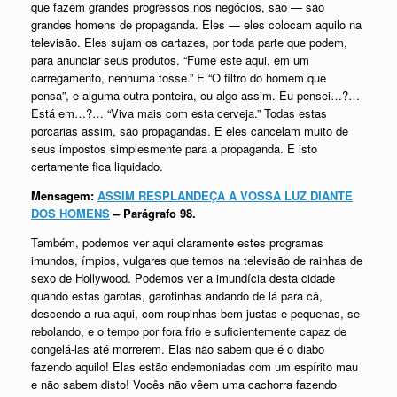
que fazem grandes progressos nos negócios, são — são
grandes homens de propaganda. Eles — eles colocam aquilo na
televisão. Eles sujam os cartazes, por toda parte que podem,
para anunciar seus produtos. “Fume este aqui, em um
carregamento, nenhuma tosse.” E “O filtro do homem que
pensa”, e alguma outra ponteira, ou algo assim. Eu pensei…?…
Está em…?… “Viva mais com esta cerveja.” Todas estas
porcarias assim, são propagandas. E eles cancelam muito de
seus impostos simplesmente para a propaganda. E isto
certamente fica liquidado.
Mensagem:
ASSIM RESPLANDEÇA A VOSSA LUZ DIANTE
DOS HOMENS
– Parágrafo 98.
Também, podemos ver aqui claramente estes programas
imundos, ímpios, vulgares que temos na televisão de rainhas de
sexo de Hollywood. Podemos ver a imundícia desta cidade
quando estas garotas, garotinhas andando de lá para cá,
descendo a rua aqui, com roupinhas bem justas e pequenas, se
rebolando, e o tempo por fora frio e suficientemente capaz de
congelá-las até morrerem. Elas não sabem que é o diabo
fazendo aquilo! Elas estão endemoniadas com um espírito mau
e não sabem disto! Vocês não vêem uma cachorra fazendo