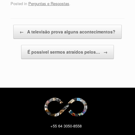
Posted in
Perguntas e Respostas
.
Post navigation
←
A televisão prova alguns acontecimentos?
É possível sermos atraídos pelos…
→
+55 64 3050-8558