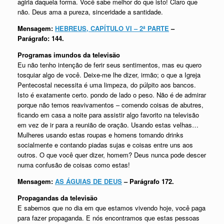
agiria daquela forma. Você sabe melhor do que isto! Claro que
não. Deus ama a pureza, sinceridade a santidade.
Mensagem:
HEBREUS, CAPÍTULO VI – 2ª PARTE
–
Parágrafo: 144.
Programas imundos da televisão
Eu não tenho intenção de ferir seus sentimentos, mas eu quero
tosquiar algo de você. Deixe-me lhe dizer, irmão; o que a Igreja
Pentecostal necessita é uma limpeza, do púlpito aos bancos.
Isto é exatamente certo. pondo de lado o peso. Não é de admirar
porque não temos reavivamentos – comendo coisas de abutres,
ficando em casa a noite para assistir algo favorito na televisão
em vez de ir para a reunião de oração. Usando estas velhas…
Mulheres usando estas roupas e homens tomando drinks
socialmente e contando piadas sujas e coisas entre uns aos
outros. O que você quer dizer, homem? Deus nunca pode descer
numa confusão de coisas como estas!
Mensagem:
AS ÁGUIAS DE DEUS
– Parágrafo 172.
Propagandas da televisão
E sabemos que no dia em que estamos vivendo hoje, você paga
para fazer propaganda. E nós encontramos que estas pessoas