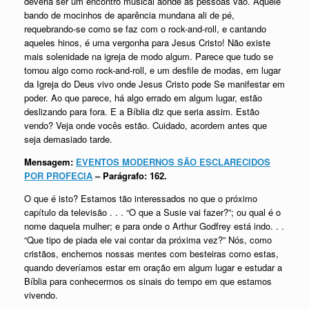
deveria ser um encontro musical aonde as pessoas vão. Aquele
bando de mocinhos de aparência mundana ali de pé,
requebrando-se como se faz com o rock-and-roll, e cantando
aqueles hinos, é uma vergonha para Jesus Cristo! Não existe
mais solenidade na igreja de modo algum. Parece que tudo se
tornou algo como rock-and-roll, e um desfile de modas, em lugar
da Igreja do Deus vivo onde Jesus Cristo pode Se manifestar em
poder. Ao que parece, há algo errado em algum lugar, estão
deslizando para fora. E a Bíblia diz que seria assim. Estão
vendo? Veja onde vocês estão. Cuidado, acordem antes que
seja demasiado tarde.
Mensagem:
EVENTOS MODERNOS SÃO ESCLARECIDOS
POR PROFECIA
– Parágrafo: 162.
O que é isto? Estamos tão interessados no que o próximo
capítulo da televisão . . . “O que a Susie vai fazer?”; ou qual é o
nome daquela mulher; e para onde o Arthur Godfrey está indo. . .
“Que tipo de piada ele vai contar da próxima vez?” Nós, como
cristãos, enchemos nossas mentes com besteiras como estas,
quando deveríamos estar em oração em algum lugar e estudar a
Bíblia para conhecermos os sinais do tempo em que estamos
vivendo.