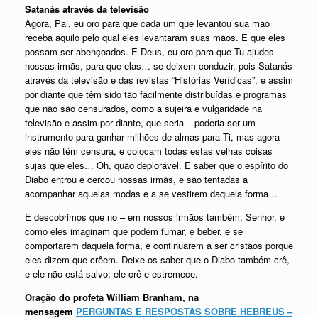
Satanás através da televisão
Agora, Pai, eu oro para que cada um que levantou sua mão
receba aquilo pelo qual eles levantaram suas mãos. E que eles
possam ser abençoados. E Deus, eu oro para que Tu ajudes
nossas irmãs, para que elas… se deixem conduzir, pois Satanás
através da televisão e das revistas “Histórias Verídicas”, e assim
por diante que têm sido tão facilmente distribuídas e programas
que não são censurados, como a sujeira e vulgaridade na
televisão e assim por diante, que seria – poderia ser um
instrumento para ganhar milhões de almas para Ti, mas agora
eles não têm censura, e colocam todas estas velhas coisas
sujas que eles… Oh, quão deplorável. E saber que o espírito do
Diabo entrou e cercou nossas irmãs, e são tentadas a
acompanhar aquelas modas e a se vestirem daquela forma…
E descobrimos que no – em nossos irmãos também, Senhor, e
como eles imaginam que podem fumar, e beber, e se
comportarem daquela forma, e continuarem a ser cristãos porque
eles dizem que crêem. Deixe-os saber que o Diabo também crê,
e ele não está salvo; ele crê e estremece.
Oração do profeta William Branham, na
mensagem
PERGUNTAS E RESPOSTAS SOBRE HEBREUS –