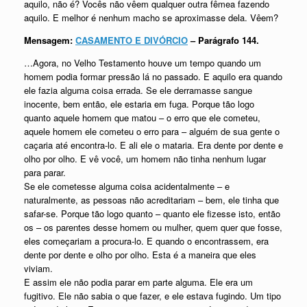
aquilo, não é? Vocês não vêem qualquer outra fêmea fazendo
aquilo. E melhor é nenhum macho se aproximasse dela. Vêem?
Mensagem:
CASAMENTO E DIVÓRCIO
– Parágrafo 144.
…Agora, no Velho Testamento houve um tempo quando um
homem podia formar pressão lá no passado. E aquilo era quando
ele fazia alguma coisa errada. Se ele derramasse sangue
inocente, bem então, ele estaria em fuga. Porque tão logo
quanto aquele homem que matou – o erro que ele cometeu,
aquele homem ele cometeu o erro para – alguém de sua gente o
caçaria até encontra-lo. E ali ele o mataria. Era dente por dente e
olho por olho. E vê você, um homem não tinha nenhum lugar
para parar.
Se ele cometesse alguma coisa acidentalmente – e
naturalmente, as pessoas não acreditariam – bem, ele tinha que
safar-se. Porque tão logo quanto – quanto ele fizesse isto, então
os – os parentes desse homem ou mulher, quem quer que fosse,
eles começariam a procura-lo. E quando o encontrassem, era
dente por dente e olho por olho. Esta é a maneira que eles
viviam.
E assim ele não podia parar em parte alguma. Ele era um
fugitivo. Ele não sabia o que fazer, e ele estava fugindo. Um tipo