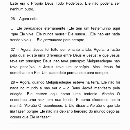
Este era o Próprio Deus Todo Poderoso. Ele não poderia ser
nenhum outro.
26 – Agora note:
… Ele
permanece
eternamente (Ele tem um testemunho aqui
“que Ele vive, Ele nunca morre,” Ele nunca… Ele não era nada
senão vivo.) … Ele
permanece
para sempre…
27 – Agora, Jesus foi feito semelhante a Ele. Agora, a razão
pela qual existe uma diferença entre Deus e Jesus: é que Jesus
teve um princípio; Deus não teve princípio; Melquisedeque não
teve princípio, e Jesus teve um princípio. Mas Jesus foi
semelhante a Ele. Um sacerdote permanece para sempre.
28 – Agora, quando Melquisedeque esteve na terra, Ele não foi
nada no mundo a não ser o – o Deus Jeová manifesto pela
criação, Ele esteve aqui como uma teofania. Abraão O
encontrou uma vez, em sua tenda. E como dissemos nesta
manhã, “Abraão O reconheceu. E Ele disse a Abraão o que Ele
iria fazer, porque Ele não iria deixar o herdeiro do mundo cego às
coisas que Ele ia fazer.”