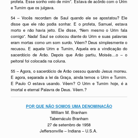
profeta. Esse sonho veio de mim”. Estava de acôrdo com o Urim
e Tumim que os julgava.
54 – Vocês recordam de Saul quando ele se apostatou? Ele
disse que ele não podia sonhar. E o profeta, Samuel, estava
morto e não havia jeito. Ele disse, “Nem mesmo o Urim fala
comigo”. Nada! Saul se colocou diante do Urim e suas palavras
eram mortas como um som surdo. Vêem? Deus simplesmente o
recusou. E aquele Urim e Tumim, Aquela era a vindicação do
sacerdócio
de Arão. Depois que Arão partiu, Moisés…o – o
peitoral foi colocada na coluna.
55 – Agora, o
sacerdócio
de Arão cessou quando Jesus morreu.
E agora, separada a lei da Graça, ainda temos o Urim e Tumim.
E Paulo O estava usando. Vêem? O Urim e Tumim hoje, é a
imortal e eternal Palavra de Deus. Vêem.?
POR QUE NÃO SOMOS UMA
DENOMINAÇÃO
William M. Branham
Tabernáculo Branham
27 de setembro de 1958
Jeffersonville – Indiana – U.S.A.