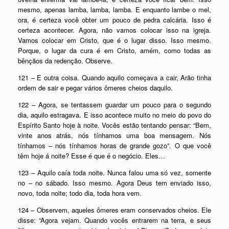
mesmo, apenas lamba, lamba, lamba. E enquanto lambe o mel,
ora, é certeza você obter um pouco de pedra calcária. Isso é
certeza acontecer. Agora, não vamos colocar isso na igreja.
Vamos colocar em Cristo, que é o lugar disso. Isso mesmo.
Porque, o lugar da cura é em Cristo, amém, como todas as
bênçãos da redenção. Observe.
121 – E outra coisa. Quando aquilo começava a cair, Arão tinha
ordem de sair e pegar vários ômeres cheios daquilo.
122 – Agora, se tentassem guardar um pouco para o segundo
dia, aquilo estragava. E isso acontece muito no meio do povo do
Espírito Santo hoje à noite. Vocês estão tentando pensar: “Bem,
vinte anos atrás, nós tínhamos uma boa mensagem. Nós
tínhamos – nós tínhamos horas de grande gozo”. O que você
têm hoje á noite? Esse é que é o negócio. Eles…
123 – Aquilo caía toda noite. Nunca falou uma só vez, somente
no – no sábado. Isso mesmo. Agora Deus tem enviado isso,
novo, toda noite; todo dia, toda hora vem.
124 – Observem, aqueles ômeres eram conservados cheios. Ele
disse: “Agora vejam. Quando vocês entrarem na terra, e seus