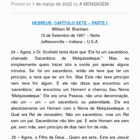
Posted on
1 de março de 2022
by
A MENSAGEM
HEBREUS, CAPÍTULO SETE – PARTE I
William M. Branham
15 de Setembro de 1957
–
Noite
Jeffersonville – Indiana – U.S.A
24 – Agora, o Dr. Scofield tenta dizer que “Ele foi um
sacerdócio
,
chamado ‘
Sacerdócio
de Melquisedeque.’” Mas, eu
simplesmente quero trazer isto a vocês por apenas alguns
minutos. Se foi um
sacerdócio
, então ele teve que ter um
princípio, e teria que ter um fim. Mas Este não teve princípio
nem teve fim algum. E ele não disse que encontrou um
‘
sacerdócio
,’ ele encontrou um Homem! e chamou Seu Nome
“Melquisedeque.” Ele era uma Pessoa, não uma denominação,
não um – um – um
sacerdócio
ou paternidade, Ele era
absolutamente um Homem com o Nome de Melquisedeque, o
Qual era Rei de Jerusalém. Não um
sacerdócio
, mas um Rei
sem um pai.
Sacerdócios
não têm pai. E este Homem era sem
pai, sem mãe, sem princípio de dias nem fim de vida.
25 – Agora, o Filho de Deus… Quem era este, Este era Jeová!