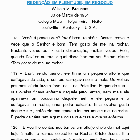
REDENÇÃO EM PLENITUDE, EM REGOZIJO
William M. Branham
30 de Março de 1954
Colégio Male
–
Terça-Feira – Noite
Louisville – Kentucky – U.S.A.
118 – Você já provou
Isto
?
Isto
é bom, também. Disse: “provai e
vede que o Senhor é bom. Tem gosto de mel na rocha”.
Bastante vezes eu fiz esta observação, muitas vezes. Pois,
quando Davi de outrora, o qual disse isso em seu Salmo, disse:
“Tem gosto de mel na rocha”.
119 – Davi, sendo pastor, ele tinha um pequeno alforje que
carregava de lado, e sempre carregava-se mel nela. Os velhos
pastores ainda fazem isso, na – na Palestina. E quando sua –
sua ovelha ficava enferma daquele jeito, então, sem mais ele
apanhava um pouquinho daquele mel, e ele pegava e o
esfregava na rocha, uma pedra calcária. E a ovelha gosta
daquele mel, então ela começava a lamber aquele mel na rocha.
E pedra calcária tem alguma coisa que cura a ovelha enferma.
120 – E vou lhe contar, nós temos um alforje cheio de mel aqui
hoje à noite, e vamos colocá-lo na Rocha, Cristo Jesus. E a
ovelha enferma vai lambê-la; é certeza você ficar bem. Isso