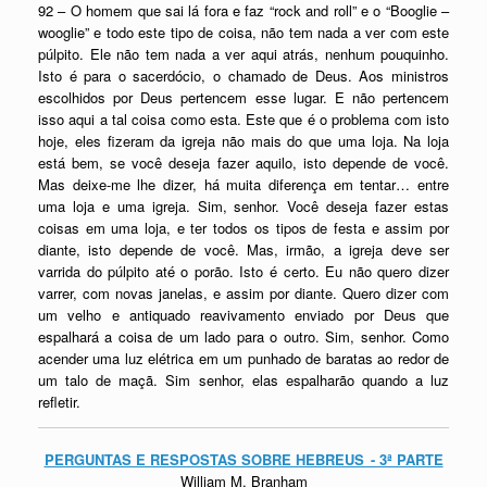
92 – O homem que sai lá fora e faz “rock and roll” e o “Booglie –
wooglie” e todo este tipo de coisa, não tem nada a ver com este
púlpito. Ele não tem nada a ver aqui atrás, nenhum pouquinho.
Isto é para o
sacerdócio
, o chamado de Deus. Aos ministros
escolhidos por Deus pertencem esse lugar. E não pertencem
isso aqui a tal coisa como esta. Este que é o problema com isto
hoje, eles fizeram da igreja não mais do que uma loja. Na loja
está bem, se você deseja fazer aquilo, isto depende de você.
Mas deixe-me lhe dizer, há muita diferença em tentar… entre
uma loja e uma igreja. Sim, senhor. Você deseja fazer estas
coisas em uma loja, e ter todos os tipos de festa e assim por
diante, isto depende de você. Mas, irmão, a igreja deve ser
varrida do púlpito até o porão. Isto é certo. Eu não quero dizer
varrer, com novas janelas, e assim por diante. Quero dizer com
um velho e antiquado reavivamento enviado por Deus que
espalhará a coisa de um lado para o outro. Sim, senhor. Como
acender uma luz elétrica em um punhado de baratas ao redor de
um talo de maçã. Sim senhor, elas espalharão quando a luz
refletir.
PERGUNTAS E RESPOSTAS SOBRE HEBREUS - 3ª PARTE
William M. Branham