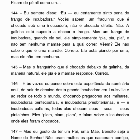
Ficam de pé ali como um…
144 – Eu sempre disse: “Eu — eu certamente sinto pena do
frango de incubadora.” Vocês sabem, um fraquinho que é
chocado sob uma incubadora, não é chocado direito. Não. A
galinha está suposta a chocar o frango. Mas um frango de
incubadora, quando ele sai, ele simplesmente “pia, pia, pia”, e
não tem nenhuma mamãe para a qual correr. Vêem? Ele não
sabe o que é uma mamãe. Correto. Ele está piando por uma,
mas ele não tem nenhuma.
145 – Mas o franguinho que é chocado debaixo da galinha, da
maneira natural, ele pia e a mamãe responde. Correto.
146 – E às vezes eu penso sobre esta experiência de seminário
aqui, de sair de debaixo desta grande incubadora em Louisville e
ao redor de todo o mundo, chocando pregadores aos milhares.
incubadoras pentecostais, e incubadoras presbiterianas, e — e
incubadoras batistas, todas elas chocam seus – seus — seus
pintainhos. Eles “piam, piam, piam”, e falam sobre a incubadora
onde eles foram chocados.
147 – Mas eu gosto de ter um Pai, uma Mãe, Bendito seja o
Nome do Senhor! Não foram muitos os que nasceram comigo,