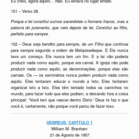
Eu creio, agora aquilo… Não. Eu estava no lugar errado.
151 – Verso 28.
Porque o lei constitui sumos sacerdotes o homens fracos, mas a
palavra do juramento, que veio depois da lei, Constitui ao filho,
perfeito para sempre.
152 – Deus seja bendito para sempre, de um Filho que continua
para sempre segundo a ordem de Melquisedeque. E Ele nunca
teve um começo. Ele nunca tem um fim. E a lei não poderia
produzir nada como aquilo, porque era carnal. A igreja não pode
produzir nada como aquilo, as denominações, porque elas são
carnais. Os — os seminários nunca podem produzir nada como
aquilo. Eles tentaram educar o mundo a Isto. Eles tentaram
organizar isto a Isto. Eles têm tentado todos os caminhos no
mundo, para fazer tudo que eles podiam, e deixando fora a coisa
principal: “Você tem que nascer dentro Disto.” Deus te faz o que
você é, certamente, não porque você parou de fazer isso.
HEBREUS, CAPÍTULO 1
William M. Branham
21 de Agosto de 1957