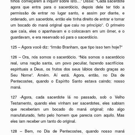
filhos começarem a inquirir sobre isto…” Disse: “Cada sacerdote
agora que entra para o
sacerdócio
, depois dele ter tido a
permissão de entrar no lugar santo, e assim por diante, e
ordenado, um sacerdote, então ele tinha direito de entrar e tomar
um bocado do maná original que caiu no princípio”. O primeiro
que caía, eles o apanhavam e o colocavam em um ômer, e o
guardavam, e era reservado só para o
sacerdócio
.
125 – Agora você diz: “Irmão Branham, que tipo isso tem hoje?”
126 – Ora, nós somos o
sacerdócio
. “Nós somos o
sacerdócio
real, uma nação santa, um povo peculiar, fazendo sacrifícios
espirituais a Deus, os frutos dos seus lábios dando graças ao
Seu Nome”. Amém. Aí está. Agora, então, no Dia de
Pentecostes, quando o Espírito Santo estava caindo; nosso
maná.
127 -Agora, cada sacerdote lá no passado, sob o Velho
Testamento, quando eles vinham ser sacerdotes, eles sabiam
que receberiam um bocado do maná original; não algo
manufaturado, feito pelo homem que parecia com aquilo. Mas
eles iam receber um tanto do original.
128 – Bem, no Dia de Pentecostes, quando nosso maná