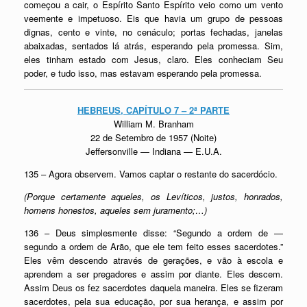
começou a cair, o Espírito Santo Espírito veio como um vento
veemente e impetuoso. Eis que havia um grupo de pessoas
dignas, cento e vinte, no cenáculo; portas fechadas, janelas
abaixadas, sentados lá atrás, esperando pela promessa. Sim,
eles tinham estado com Jesus, claro. Eles conheciam Seu
poder, e tudo isso, mas estavam esperando pela promessa.
HEBREUS, CAPÍTULO 7 – 2ª PARTE
William M. Branham
22 de Setembro de 1957 (Noite)
Jeffersonville ― Indiana — E.U.A.
135 – Agora observem. Vamos captar o restante do
sacerdócio.
(Porque certamente aqueles, os Levíticos, justos, honrados,
homens honestos, aqueles sem juramento;…)
136 – Deus simplesmente disse: “Segundo a ordem de —
segundo a ordem de Arão, que ele tem feito esses sacerdotes.”
Eles vêm descendo através de gerações, e vão à escola e
aprendem a ser pregadores e assim por diante. Eles descem.
Assim Deus os fez sacerdotes daquela maneira. Eles se fizeram
sacerdotes, pela sua educação, por sua herança, e assim por