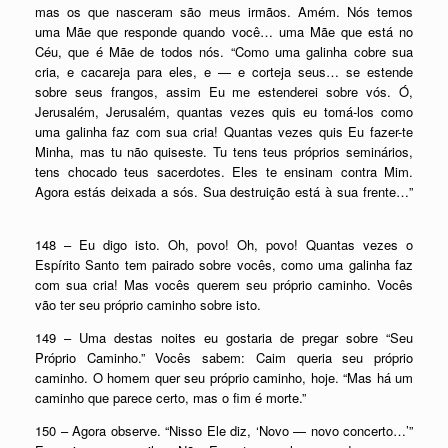
mas os que nasceram são meus irmãos. Amém. Nós temos
uma Mãe que responde quando você… uma Mãe que está no
Céu, que é Mãe de todos nós. “Como uma galinha cobre sua
cria, e cacareja para eles, e — e corteja seus… se estende
sobre seus frangos, assim Eu me estenderei sobre vós. Ó,
Jerusalém, Jerusalém, quantas vezes quis eu tomá-los como
uma galinha faz com sua cria! Quantas vezes quis Eu fazer-te
Minha, mas tu não quiseste. Tu tens teus próprios seminários,
tens chocado teus sacerdotes. Eles te ensinam contra Mim.
Agora estás deixada a sós. Sua destruição está à sua frente…”
148 – Eu digo isto. Oh, povo! Oh, povo! Quantas vezes o
Espírito Santo tem pairado sobre vocês, como uma galinha faz
com sua cria! Mas vocês querem seu próprio caminho. Vocês
vão ter seu próprio caminho sobre isto.
149 – Uma destas noites eu gostaria de pregar sobre “Seu
Próprio Caminho.” Vocês sabem: Caim queria seu próprio
caminho. O homem quer seu próprio caminho, hoje. “Mas há um
caminho que parece certo, mas o fim é morte.”
150 – Agora observe. “Nisso Ele diz, ‘Novo — novo concerto…’”