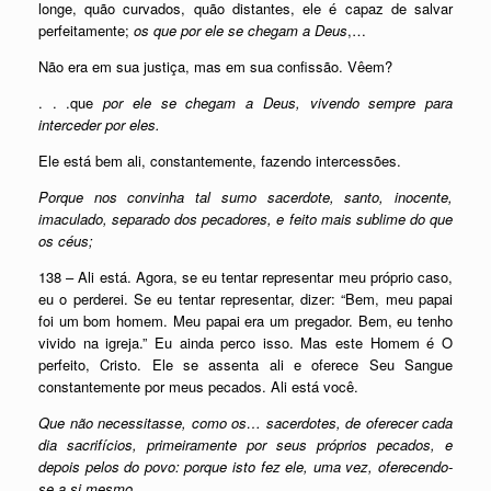
longe, quão curvados, quão distantes, ele é capaz de salvar
perfeitamente;
os que por ele se chegam a Deus
,…
Não era em sua justiça, mas em sua confissão. Vêem?
. . .que
por ele se chegam a Deus, vivendo sempre para
interceder por eles.
Ele está bem ali, constantemente, fazendo intercessões.
Porque nos convinha tal sumo sacerdote, santo, inocente,
imaculado, separado dos pecadores, e feito mais sublime do que
os céus;
138 – Ali está. Agora, se eu tentar representar meu próprio caso,
eu o perderei. Se eu tentar representar, dizer: “Bem, meu papai
foi um bom homem. Meu papai era um pregador. Bem, eu tenho
vivido na igreja.” Eu ainda perco isso. Mas este Homem é O
perfeito, Cristo. Ele se assenta ali e oferece Seu Sangue
constantemente por meus pecados. Ali está você.
Que não necessitasse, como os… sacerdotes, de oferecer cada
dia sacrifícios, primeiramente por seus próprios pecados, e
depois pelos do povo: porque isto fez ele, uma vez, oferecendo-
se a si mesmo.