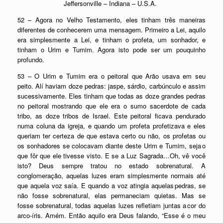
Jeffersonville – Indiana – U.S.A.
52 – Agora no Velho Testamento, eles tinham três maneiras
diferentes de conhecerem uma mensagem. Primeiro a Lei, aquilo
era simplesmente a Lei, e tinham o profeta, um sonhador, e
tinham o Urim e Tumim. Agora isto pode ser um pouquinho
profundo.
53 – O Urim e Tumim era o peitoral que Arão usava em seu
peito. Alí haviam doze pedras: jaspe, sárdio, carbúnculo e assim
sucessivamente. Eles tinham que todas as doze grandes pedras
no peitoral mostrando que ele era o sumo sacerdote de cada
tribo, as doze tribos de Israel. Este peitoral ficava pendurado
numa coluna da igreja, e quando um profeta profetizava e eles
queriam ter certeza de que estava certo ou não, os profetas ou
os sonhadores se colocavam diante deste Urim e Tumim, seja o
que fôr que ele tivesse visto. E se a Luz Sagrada…Oh, vê você
isto? Deus sempre tratou no estado sobrenatural. A
conglomeração, aquelas luzes eram simplesmente normais até
que aquela voz saía. E quando a voz atingia aquelas pedras, se
não fosse sobrenatural, elas permaneciam quietas. Mas se
fosse sobrenatural, todas aquelas luzes refletiam juntas a cor do
arco-íris. Amém. Então aquilo era Deus falando, “Esse é o meu