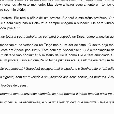
onheçamos até este momento. Mas deverá haver seguramente um tempo qu
ve seu ministério.
rofeta. Ele terá o ofício de um profeta. Ele terá o ministério profético. O
 ela será “segundo a Palavra” e sempre chegará a suceder. Ele será vindi
ocalipse 10:7
ndo tocar a sua trombeta, se cumprirá o segredo de Deus, como anunciou aos
ada “anjo” na versão do rei Tiago não é um ser celestial. O sexto anjo toca
está em Apocalipse 11:15. Este aqui em Apocalipse 10:7 é o mensageiro da
stério vão consumar o mistério de Deus como Ele o tem anunciado a seu
 um profeta. Isso é o que Paulo foi na primeira era, e a última era tem um 
não estremecerá? Sucederá qualquer mal à cidade, e o Senhor não o terá feit
a alguma, sem ter revelado o seu segredo aos seus servos, os profetas. Am
 trovões de Jesus.
rama o leão: e havendo clamado, os sete trovões fizeram soar as suas voz
s vozes, eu ia escrevê-las, e ouvi uma voz do céu, que me dizia: Sela o que