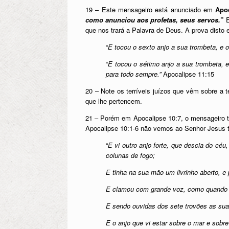
19 – Este mensageiro está anunciado em
Apoc
como anunciou aos profetas, seus servos.
”
E
que nos trará a Palavra de Deus. A prova disto 
“
E tocou o sexto anjo a sua trombeta, e 
“
E tocou o sétimo anjo a sua trombeta, 
para todo sempre.”
Apocalipse 11:15
20 – Note os terríveis juízos que vêm sobre a
que lhe pertencem.
21 – Porém em Apocalipse 10:7, o mensageiro t
Apocalipse 10:1-6 não vemos ao Senhor Jesus 
“
E vi outro anjo forte, que descia do cé
colunas de fogo;
E tinha na sua mão um livrinho aberto, e 
E clamou com grande voz, como quando b
E sendo ouvidas dos sete trovões as suas
E o anjo que vi estar sobre o mar e sobr