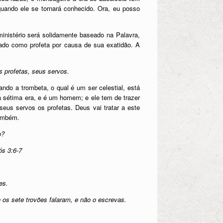
ando ele se tornará conhecido. Ora, eu posso
 ministério será solidamente baseado na Palavra,
cado como profeta por causa de sua exatidão. A
 profetas, seus servos.
ndo a trombeta, o qual é um ser celestial, está
 sétima era, e é um homem; e ele tem de trazer
s servos os profetas. Deus vai tratar a este
também.
o?
ós 3:6-7
es.
 os sete trovões falaram, e não o escrevas.