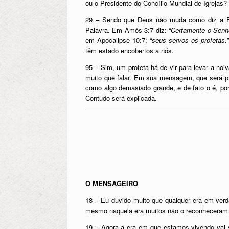
ou o Presidente do Concílio Mundial de Igrejas
29 – Sendo que Deus não muda como diz a Es
Palavra. Em Amós 3:7 diz: “
Certamente o Senho
em Apocalipse 10:7: “
seus servos os profetas.
têm estado encobertos a nós.
95 – Sim, um profeta há de vir para levar a n
muito que falar. Em sua mensagem, que será pr
como algo demasiado grande, e de fato o é, por
Contudo será explicada.
O MENSAGEIRO
18 – Eu duvido muito que qualquer era em verd
mesmo naquela era muitos não o reconheceram 
19 – Agora a era em que estamos vivendo vai s