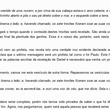
u, vestido de uma nuvem; e por cima da sua cabeça estava o arco celeste, e
vrinho aberto e pôs o seu pé direito sobre o mar, e o esquerdo sobre a terra.
rama o leão; e, havendo chamado, os sete trovões fizeram soar as suas vo
gará o tempo quando o conteúdo destes trovões será revelado. São ainda u
o final da plenitude dos gentios. Esse é o nosso dia; portanto, será nesta
ó vem ao profeta, nos revela isto uma verdade mui evidente declarada e
eclara que o sétimo mensageiro será um profeta tal como o foi Paulo. Est
elar as palavras escritas da revelação de Daniel é necessário que venha um p
mento, vamos ver este versículo de outra forma. Repassemos os versículos 
brama o leão; e, havendo clamado, os sete trovões fizeram soar as suas v
as vozes, eu ia escrevê-las, e ouvi uma voz do céu, que me dizia: Sela o 
 deve estar completa, porém nós temos sido privados de saber o que foi
o fim. Agora, nos perguntamos, quem será aquela pessoa que receberá estes 