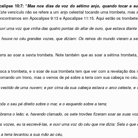
alipse 10:7: “
Mas nos dias da voz do sétimo anjo, quando tocar a su
ste versículo não se refere a um anjo celestial tocando uma trombeta, mas
encontramos em Apocalipse 9:13 e Apocalipse 11:15. Aqui estão os trombeteir
ouvi uma voz que vinha das quatro pontas do altar de ouro, que estava diante
e houve no céu grandes vozes, que diziam: Os reinos do mundo vieram a ser 
 terra ao soar a sexta trombeta. Note também que ao soar a sétima trombet
oca a trombeta, e o soar de sua trombeta tem que ver com a revelação dos 
tomando um trono, mas o vemos de pé sobre a terra com sua cabeça no céu
u, vestido de uma nuvem; e por cima da sua cabeça estava o arco celeste, e
pôs o seu pé direito sobre o mar, e o esquerdo sobre a terra;
rama o leão; e, havendo clamado, os sete trovões fizeram soar as suas vo
 vozes, eu ia escrevê-las, e ouvi uma voz do céu que me dizia: Sela o que 
e a terra levantou a sua mão ao céu,