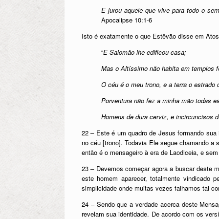
E jurou aquele que vive para todo o sem
Apocalipse 10:1-6
Isto é exatamente o que Estêvão disse em Atos
“
E Salomão lhe edificou casa;
Mas o Altíssimo não habita em templos f
O céu é o meu trono, e a terra o estrad
Porventura não fez a minha mão todas e
Homens de dura cerviz, e incircuncisos d
22 – Este é um quadro de Jesus formando sua ig
no céu [trono]. Todavia Ele segue chamando a 
então é o mensageiro à era de Laodiceia, e se
23 – Devemos começar agora a buscar deste me
este homem aparecer, totalmente vindicado p
simplicidade onde muitas vezes falhamos tal c
24 – Sendo que a verdade acerca deste Mensa
revelam sua identidade. De acordo com os versíc