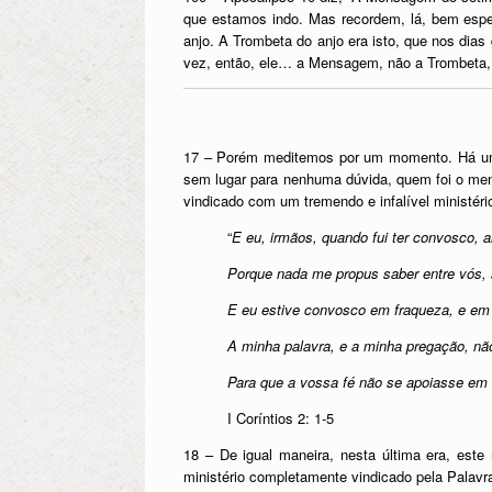
que estamos indo. Mas recordem, lá, bem espe
anjo. A Trombeta do anjo era isto, que nos di
vez, então, ele… a Mensagem, não a Trombeta, e 
17 – Porém meditemos por um momento. Há uma
sem lugar para nenhuma dúvida, quem foi o mens
vindicado com um tremendo e infalível ministério
“
E eu, irmãos, quando fui ter convosco,
Porque nada me propus saber entre vós, s
E eu estive convosco em fraqueza, e em
A minha palavra, e a minha pregação, nã
Para que a vossa fé não se apoiasse em
I Coríntios 2: 1-5
18 – De igual maneira, nesta última era, este 
ministério completamente vindicado pela Palavra