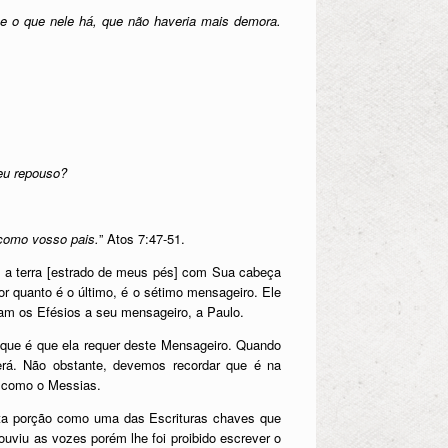
r e o que nele há, que não haveria mais demora.
meu repouso?
 como vosso pais.
” Atos 7:47-51.
re a terra [estrado de meus pés] com Sua cabeça
 quanto é o último, é o sétimo mensageiro. Ele
am os Efésios a seu mensageiro, a Paulo.
que é que ela requer deste Mensageiro. Quando
erá. Não obstante, devemos recordar que é na
s como o Messias.
ta porção como uma das Escrituras chaves que
ouviu as vozes porém lhe foi proibido escrever o