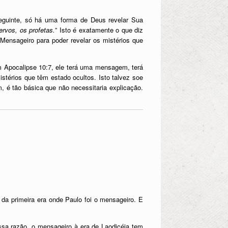
eguinte, só há uma forma de Deus revelar Sua
rvos, os profetas.
” Isto é exatamente o que diz
 Mensageiro para poder revelar os mistérios que
m Apocalipse 10:7, ele terá uma mensagem, terá
térios que têm estado ocultos. Isto talvez soe
, é tão básica que não necessitaria explicação.
da primeira era onde Paulo foi o mensageiro. E
ssa razão, o mensageiro à era de Laodicéia tem