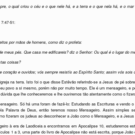
pre, o qual criou o céu e o que nele há, e a terra e o que nela há, e o ma
 7:47-51:
eitos por mãos de homens, como diz o profeta:
o de meus pés. Que casa me edificareis? diz o Senhor: Ou qual é o lugar do 
stas coisas?
e coração e ouvidos; vós sempre resistís ao Espírito Santo; assim vós sois
reja na terra. Isto foi o que disse Estêvão referindo-se a Jesus de pé sob
seu povo a si mesmo, porém não por muito tempo. Ele é um mensageiro, e por
m dúvida que lhe conheceremos e lhe ouviremos tão atentamente como o fizer
nsageiro. Só há uma foram de fazê-lo: Estudando as Escrituras e vendo o 
ela Palavra de Deus, então teremos nosso Mensageiro. Assim simples s
omo fizeram os judeus ao desconhecer a João como o Mensageiro, e a Jesu
geiro à era de Laodiceia a encontramos em Apocalipse 10, estudaremos es
ulos 1 a 3, uma parte do livro de Apocalipse não está escrita, porque João 