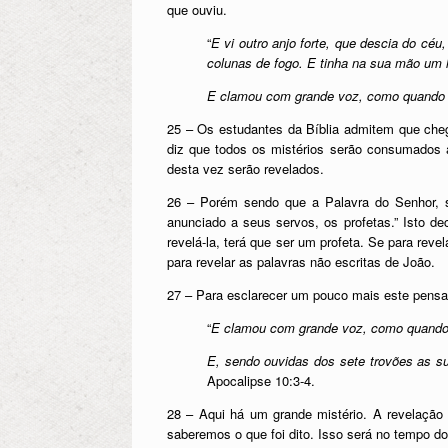
que ouviu.
“
E vi outro anjo forte, que descia do cé
colunas de fogo. E tinha na sua mão um li
E clamou com grande voz, como quando b
25 – Os estudantes da Bíblia admitem que che
diz que todos os mistérios serão consumados a
desta vez serão revelados.
26 – Porém sendo que a Palavra do Senhor, s
anunciado a seus servos, os profetas.” Isto d
revelá-la, terá que ser um profeta. Se para rev
para revelar as palavras não escritas de João.
27 – Para esclarecer um pouco mais este pensa
“
E clamou com grande voz, como quando 
E, sendo ouvidas dos sete trovões as su
Apocalipse 10:3-4.
28 – Aqui há um grande mistério. A revelação
saberemos o que foi dito. Isso será no tempo d