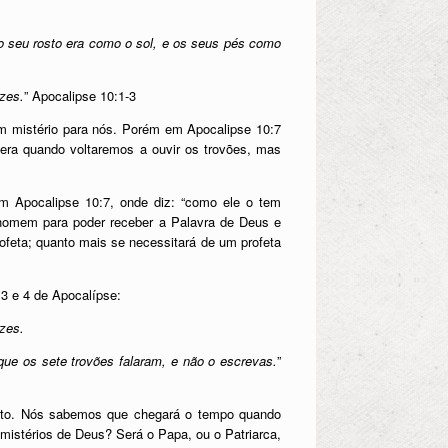
 o seu rosto era como o sol, e os seus pés como
zes.
” Apocalipse 10:1-3
m mistério para nós. Porém em Apocalipse 10:7
 era quando voltaremos a ouvir os trovões, mas
m Apocalipse 10:7, onde diz: “como ele o tem
e homem para poder receber a Palavra de Deus e
rofeta; quanto mais se necessitará de um profeta
3 e 4 de Apocalípse:
ozes.
que os sete trovões falaram, e não o escrevas.
”
 dito. Nós sabemos que chegará o tempo quando
mistérios de Deus? Será o Papa, ou o Patriarca,