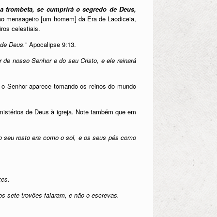
a trombeta, se cumprirá o segredo de Deus,
 ao mensageiro [um homem] da Era de Laodiceia,
os celestiais.
 de Deus.
” Apocalipse 9:13.
de nosso Senhor e do seu Cristo, e ele reinará
a, o Senhor aparece tomando os reinos do mundo
mistérios de Deus à igreja. Note também que em
.
 o seu rosto era como o sol, e os seus pés como
zes.
os sete trovões falaram, e não o escrevas.