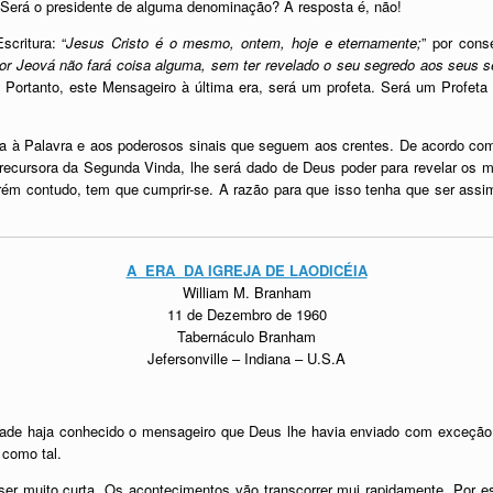
? Será o presidente de alguma denominação? A resposta é, não!
critura: “
Jesus Cristo é o mesmo, ontem, hoje e eternamente;
” por cons
r Jeová não fará coisa alguma, sem ter revelado o seu segredo aos seus se
” Portanto, este Mensageiro à última era, será um profeta. Será um Profeta
oiva à Palavra e aos poderosos sinais que seguem aos crentes. De acordo co
ecursora da Segunda Vinda, lhe será dado de Deus poder para revelar os mis
ém contudo, tem que cumprir-se. A razão para que isso tenha que ser assim
A ERA DA IGREJA DE LAODICÉIA
William M. Branham
11 de Dezembro de 1960
Tabernáculo Branham
Jefersonville – Indiana – U.S.A
ade haja conhecido o mensageiro que Deus lhe havia enviado com exceção 
como tal.
er muito curta. Os acontecimentos vão transcorrer mui rapidamente. Por e