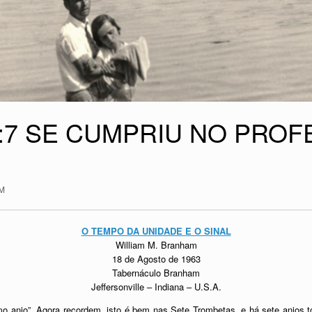
:7 SE CUMPRIU NO PROF
M
O TEMPO DA UNIDADE E O SINAL
William M. Branham
18 de Agosto de 1963
Tabernáculo Branham
Jeffersonville – Indiana – U.S.A.
o anjo”. Agora recordem, isto é bem nas Sete Trombetas, e há sete anjos 