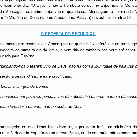
cificamente diz, “O anjo…”, não a Trombeta do sétimo anjo, mas “a Mens
as da Mensagem do sétimo anjo, veem, quando sua Mensagem for terminada. V
“o Mistério de Deus (isto está escrito na Palavra) deverá ser terminado”.
O PROFETA DO SÉCULO XX
 passagem obscura em Apocalipse na qual se faz referência ao mensageiro
ageiro da primeira era da igreja, e sem dúvida também nos permitirá saber 
 dado pelo Espírito.
 anunciando-vos o testemunho de Deus, não fui com sublimidade de palavras 
enão a Jesus Cristo, e este crucificado.
 temor, e em grande tremor.
o consistiu em palavras persuasivas de sabedoria humana, mas em demonstr
 sabedoria dos homens, mas no poder de Deus.
”
mensageiro do qual Deus fala, deve ter, e por certo terá, um ministério do
 e na Virtude do Espírito como o teve Paulo, ou do contrário, não o podería