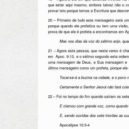
que estar aqui mesmo, embora talvez não o c
provar isto porque temos a Escritura que descre
20 – Primeiro de tudo este mensageiro será um p
porque quando ele profetiza ou tem uma visão,
prova de que ele é profeta a encontramos em Ap
Mas nos dias da voz do sétimo anjo, qua
21 – Agora esta pessoa, que neste verso é cham
em Apoc. 9:13, e o sétimo segundo esta ordem 
uma mensagem de Deus, e Sua mensagem e mini
último mensageiro como um profeta, porque ele é
Tocar-se-á a buzina na cidade, e o povo 
Certamente o Senhor Jeová não fará cois
22 – Foi no tempo do fim quando saíram os sete
E clamou com grande voz, como quando b
E, sendo ouvidas dos sete trovões as sua
Apocalipse 10:3-4